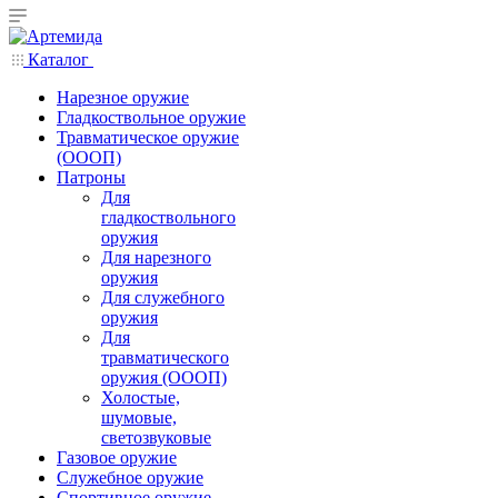
Каталог
Нарезное оружие
Гладкоствольное оружие
Травматическое оружие
(ОООП)
Патроны
Для
гладкоствольного
оружия
Для нарезного
оружия
Для служебного
оружия
Для
травматического
оружия (ОООП)
Холостые,
шумовые,
светозвуковые
Газовое оружие
Служебное оружие
Спортивное оружие