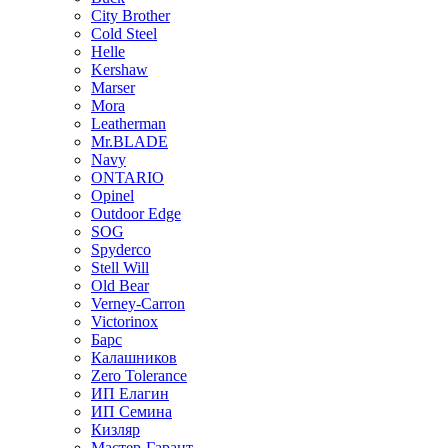
City Brother
Cold Steel
Helle
Kershaw
Marser
Mora
Leatherman
Mr.BLADE
Navy
ONTARIO
Opinel
Outdoor Edge
SOG
Spyderco
Stell Will
Old Bear
Verney-Carron
Victorinox
Барс
Калашников
Zero Tolerance
ИП Елагин
ИП Семина
Кизляр
Мастер-Гарант