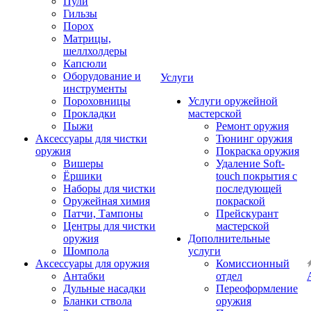
Пули
Гильзы
Порох
Матрицы,
шеллхолдеры
Капсюли
Оборудование и
Услуги
инструменты
Пороховницы
Услуги оружейной
Прокладки
мастерской
Пыжи
Ремонт оружия
Аксессуары для чистки
Тюнинг оружия
оружия
Покраска оружия
Вишеры
Удаление Soft-
Ёршики
touch покрытия с
Наборы для чистки
последующей
Оружейная химия
покраской
Патчи, Тампоны
Прейскурант
Центры для чистки
мастерской
оружия
Дополнительные
Шомпола
услуги
Аксессуары для оружия
Комиссионный
Антабки
отдел
Дульные насадки
Переоформление
Бланки ствола
оружия