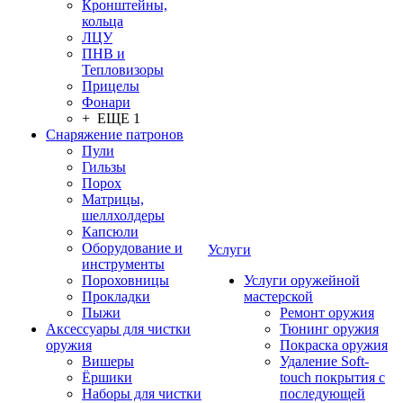
Кронштейны,
кольца
ЛЦУ
ПНВ и
Тепловизоры
Прицелы
Фонари
+ ЕЩЕ 1
Снаряжение патронов
Пули
Гильзы
Порох
Матрицы,
шеллхолдеры
Капсюли
Оборудование и
Услуги
инструменты
Пороховницы
Услуги оружейной
Прокладки
мастерской
Пыжи
Ремонт оружия
Аксессуары для чистки
Тюнинг оружия
оружия
Покраска оружия
Вишеры
Удаление Soft-
Ёршики
touch покрытия с
Наборы для чистки
последующей