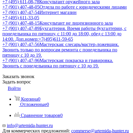
+7 (495) 611-08-78
Консультант оружейного зала
+7 (901) 407-48-05
Отдела по работе с юридическими лицами
+7 (901) 407-47-54
Интернет магазин
+7 (495) 611-33-05
+7 (901) 407-48-15
Консультант не лицензионного зала
+7 (901) 407-47-89
Бухгалтерия. Время работы бухгалтерии, с
понедельника по пятницу, с 11:00 до 18:00, обед с 13:00 до
14:00. Доп.номер:+7(495)611-59-65
+7 (901) 407-47-56
Мастерская: слесарь/мастер-ложевщик.
Звонить только по вопросам ремонта с понедельника по
пятницу с 10 до 19.
+7 (901) 407-47-96
Мастерская: покраска и гравировка.
Звонить с понедельника по пятницу с 10 до 19.
Заказать звонок
Задать вопрос
Войти
Корзина
0
Отложенные
0
Сравнение товаров
0
info@artemida-hunter.ru
Для коммерческих предложений:
commerse@artemida-hunter.ru