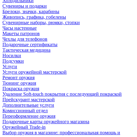
Холодильники
Сувениры и подарки
Брелоки, значки, карабины
Живопись, графика, гобелены
Сувенирные наборы, рюмки, стопки
Часы настенные
Макеты патронов
Чехлы для телефонов
Подарочные сертификаты
Тактическая медицина
Носилки
Подсумки
Услуги
Услуги оружейной мастерской
Ремонт оружия
Тюнинг оружия
Покраска оружия
Удаление Soft-touch покрытия с последующей покраской
Прейскурант мастерской
Дополнительные услуги
Комиссионный отдел
Переоформление оружия
Подарочные карты оружейного магазина
Оружейный Trade-in
Выбор оружия в магазине: профессиональная помощь и