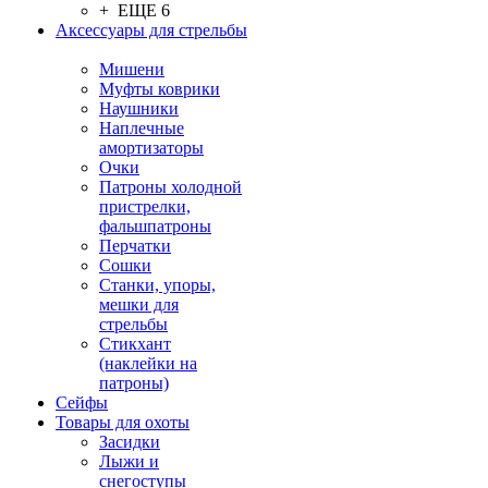
+ ЕЩЕ 6
Аксессуары для стрельбы
Мишени
Муфты коврики
Наушники
Наплечные
амортизаторы
Очки
Патроны холодной
пристрелки,
фальшпатроны
Перчатки
Сошки
Станки, упоры,
мешки для
стрельбы
Стикхант
(наклейки на
патроны)
Сейфы
Товары для охоты
Засидки
Лыжи и
снегоступы