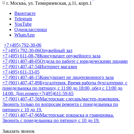
г. Москва, ул. Тимирязевская, д.11, корп.1
Вконтакте
Telegram
YouTube
Одноклассники
WhatsApp
+7 (495) 792-30-06
+7 (495) 792-30-06
Оружейный зал
+7 (495) 611-08-78
Консультант оружейного зала
+7 (901) 407-48-05
Отдела по работе с юридическими лицами
+7 (901) 407-47-54
Интернет магазин
+7 (495) 611-33-05
+7 (901) 407-48-15
Консультант не лицензионного зала
+7 (901) 407-47-89
Бухгалтерия. Время работы бухгалтерии, с
понедельника по пятницу, с 11:00 до 18:00, обед с 13:00 до
14:00. Доп.номер:+7(495)611-59-65
+7 (901) 407-47-56
Мастерская: слесарь/мастер-ложевщик.
Звонить только по вопросам ремонта с понедельника по
пятницу с 10 до 19.
+7 (901) 407-47-96
Мастерская: покраска и гравировка.
Звонить с понедельника по пятницу с 10 до 19.
Заказать звонок