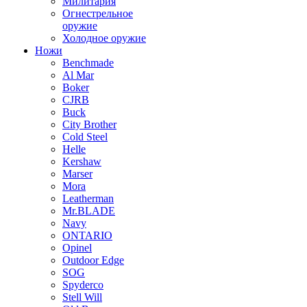
Милитария
Огнестрельное
оружие
Холодное оружие
Ножи
Benchmade
Al Mar
Boker
CJRB
Buck
City Brother
Cold Steel
Helle
Kershaw
Marser
Mora
Leatherman
Mr.BLADE
Navy
ONTARIO
Opinel
Outdoor Edge
SOG
Spyderco
Stell Will