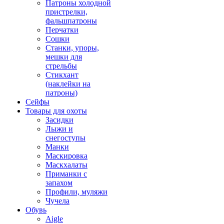
Патроны холодной
пристрелки,
фальшпатроны
Перчатки
Сошки
Станки, упоры,
мешки для
стрельбы
Стикхант
(наклейки на
патроны)
Сейфы
Товары для охоты
Засидки
Лыжи и
снегоступы
Манки
Маскировка
Маскхалаты
Приманки с
запахом
Профили, муляжи
Чучела
Обувь
Aigle