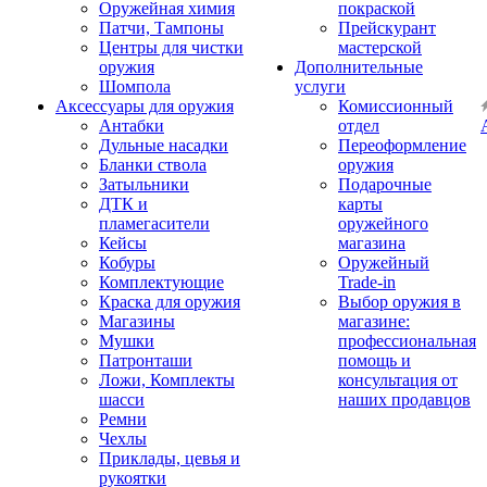
Оружейная химия
покраской
Патчи, Тампоны
Прейскурант
Центры для чистки
мастерской
оружия
Дополнительные
Шомпола
услуги
Аксессуары для оружия
Комиссионный
Антабки
отдел
Дульные насадки
Переоформление
Бланки ствола
оружия
Затыльники
Подарочные
ДТК и
карты
пламегасители
оружейного
Кейсы
магазина
Кобуры
Оружейный
Комплектующие
Trade-in
Краска для оружия
Выбор оружия в
Магазины
магазине:
Мушки
профессиональная
Патронташи
помощь и
Ложи, Комплекты
консультация от
шасси
наших продавцов
Ремни
Чехлы
Приклады, цевья и
рукоятки