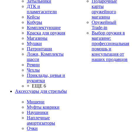
Затыльники
Подарочные
ДТК и
карты
пламегасители
оружейного
Кейсы
магазина
Кобуры
Оружейный
Комплектующие
Trade-in
Краска для оружия
Выбор оружия в
Магазины
магазине:
Мушки
профессиональная
Патронташи
помощь и
Ложи, Комплекты
консультация от
шасси
наших продавцов
Ремни
Чехлы
Приклады, цевья и
рукоятки
+ ЕЩЕ 6
Аксессуары для стрельбы
Мишени
Муфты коврики
Наушники
Наплечные
амортизаторы
Очки