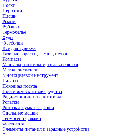
Носки
Перчатки
Плащи
Ремни
Рубашки
Термобелье
Худи
Футболки
Все для туризма
Газовые горелки, лампы, печки
Компасы
Мангалы, коптильни, гриль-решетки
Металлоискатели
Многоцелевой инструмент
Палатки
Походная посуда
Противомоскитные средства
Радиостанции и навигаторы
Рогатки
Рюкзаки, сумки, ягдташи
Спальные мешки
Термосы и фляжки
Фотоохота
Элементы питания и зарядные устройства