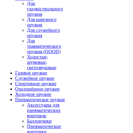
Для
гладкоствольного
оружия
Для нарезного
оружия
Для служебного
оружия
Для
травматического
оружия (ОООП)
Холостые,
шумовые,
светозвуковые
Газовое оружие
Служебное оружие
Спортивное оружие
Охолощённое оружие
Холодное оружие
Пневматическое оружие
Аксессуары для
пневматических
винтовок
Баллончики
Пневматические
винтовки