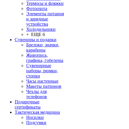
Термосы и фляжки
Фотоохота
Элементы питания
и зарядные
устройства
Холодильники
+ ЕЩЕ 6
Сувениры и подарки
Брелоки, значки,
карабины
Живопись,
графика, гобелены
Сувенирные
наборы, рюмки,
стопки
Часы настенные
Макеты патронов
Чехлы для
телефонов
Подарочные
сертификаты
Тактическая медицина
Носилки
Подсумки