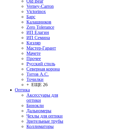
Old Bear
Verney-Carron
Victorinox
Барс
Калашников
Zero Tolerance
ИП Елагин
ИП Семина
Кизляр
Мастер-Гарант
Мачете
Прочее
Русский стиль
Северная корона
Титов А.С.
Точилки
+ ЕЩЕ 26
Оптика
Аксессуары для
оптики
Бинокли
Дальномеры
Чехлы для оптики
Зрительные трубы
Коллиматоры