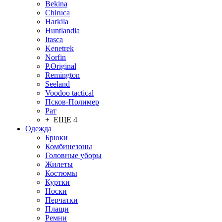
Bekina
Chiruсa
Harkila
Huntlandia
Itasca
Kenetrek
Norfin
P.Original
Remington
Seeland
Voodoo tactical
Псков-Полимер
Рат
+ ЕЩЕ 4
Одежда
Брюки
Комбинезоны
Головные уборы
Жилеты
Костюмы
Куртки
Носки
Перчатки
Плащи
Ремни