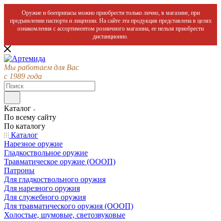
Оружие и боеприпасы можно приобрести только лично, в магазине, при
предъявлении паспорта и лицензии. На сайте эта продукция представлена в целях
ознакомления с ассортиментом розничного магазина, ее нельзя приобрести
дистанционно.
Мы работаем для Вас
с 1989 года
Каталог
По всему сайту
По каталогу
Каталог
Нарезное оружие
Гладкоствольное оружие
Травматическое оружие (ОООП)
Патроны
Для гладкоствольного оружия
Для нарезного оружия
Для служебного оружия
Для травматического оружия (ОООП)
Холостые, шумовые, светозвуковые