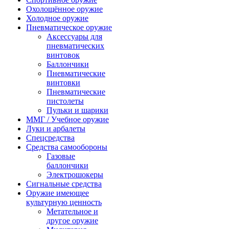
Охолощённое оружие
Холодное оружие
Пневматическое оружие
Аксессуары для
пневматических
винтовок
Баллончики
Пневматические
винтовки
Пневматические
пистолеты
Пульки и шарики
ММГ / Учебное оружие
Луки и арбалеты
Спецсредства
Средства самообороны
Газовые
баллончики
Электрошокеры
Сигнальные средства
Оружие имеющее
культурную ценность
Метательное и
другое оружие