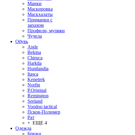
Манки
Маскировка
Маскхалаты
Приманки с
запахом
Профили, муляжи
Чучела
Обувь
Aigle
Bekina
Chiruсa
Harkila
Huntlandia
Itasca
Kenetrek
Norfin
P.Original
Remington
Seeland
Voodoo tactical
Псков-Полимер
Рат
+ ЕЩЕ 4
Одежда
Брюки