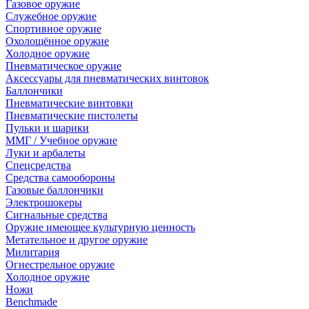
Газовое оружие
Служебное оружие
Спортивное оружие
Охолощённое оружие
Холодное оружие
Пневматическое оружие
Аксессуары для пневматических винтовок
Баллончики
Пневматические винтовки
Пневматические пистолеты
Пульки и шарики
ММГ / Учебное оружие
Луки и арбалеты
Спецсредства
Средства самообороны
Газовые баллончики
Электрошокеры
Сигнальные средства
Оружие имеющее культурную ценность
Метательное и другое оружие
Милитария
Огнестрельное оружие
Холодное оружие
Ножи
Benchmade