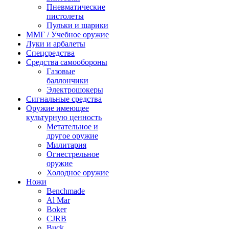
Пневматические
пистолеты
Пульки и шарики
ММГ / Учебное оружие
Луки и арбалеты
Спецсредства
Средства самообороны
Газовые
баллончики
Электрошокеры
Сигнальные средства
Оружие имеющее
культурную ценность
Метательное и
другое оружие
Милитария
Огнестрельное
оружие
Холодное оружие
Ножи
Benchmade
Al Mar
Boker
CJRB
Buck