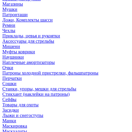
Магазины
Мушки
Патронташи
Ложи, Комплекты шасси
Ремни
Чехлы
Приклады, цевья и рукоятки
Аксессуары для стрельбы
Мишени
Муфты коврики
Наушники
Наплечные амортизаторы
Очки
Патроны холодной пристрелки, фальшпатроны
Перчатки
Сошки
Станки, упоры, мешки для стрельбы
Стикхант (наклейки на патроны)
Сейфы
Товары для охоты
Засидки
Лыжи и снегоступы
Манки
Маскировка
Маскхалаты