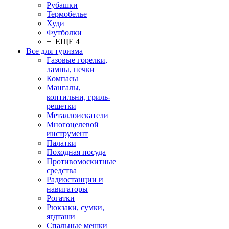
Рубашки
Термобелье
Худи
Футболки
+ ЕЩЕ 4
Все для туризма
Газовые горелки,
лампы, печки
Компасы
Мангалы,
коптильни, гриль-
решетки
Металлоискатели
Многоцелевой
инструмент
Палатки
Походная посуда
Противомоскитные
средства
Радиостанции и
навигаторы
Рогатки
Рюкзаки, сумки,
ягдташи
Спальные мешки