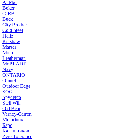
Al Mar
Boker
CJRB
Buck
City Brother
Cold Steel
Helle
Kershaw
Marser
Mora
Leatherman
Mr.BLADE
Navy
ONTARIO
Opinel
Outdoor Edge
SOG
Spyderco
Stell Will
Old Bear
Verney-Carron
Victorinox
Барс
Калашников
Zero Tolerance