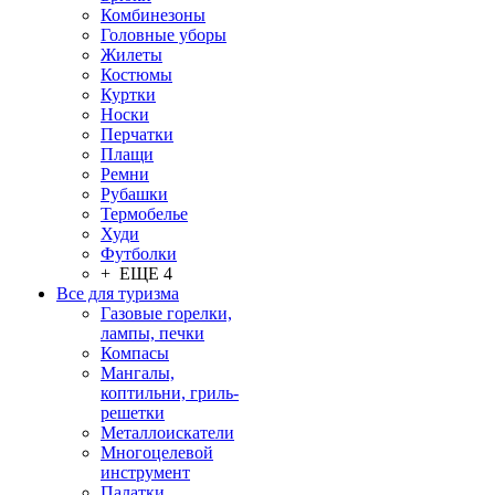
Комбинезоны
Головные уборы
Жилеты
Костюмы
Куртки
Носки
Перчатки
Плащи
Ремни
Рубашки
Термобелье
Худи
Футболки
+ ЕЩЕ 4
Все для туризма
Газовые горелки,
лампы, печки
Компасы
Мангалы,
коптильни, гриль-
решетки
Металлоискатели
Многоцелевой
инструмент
Палатки