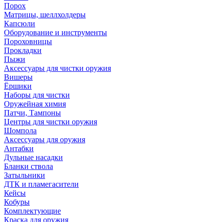
Порох
Матрицы, шеллхолдеры
Капсюли
Оборудование и инструменты
Пороховницы
Прокладки
Пыжи
Аксессуары для чистки оружия
Вишеры
Ёршики
Наборы для чистки
Оружейная химия
Патчи, Тампоны
Центры для чистки оружия
Шомпола
Аксессуары для оружия
Антабки
Дульные насадки
Бланки ствола
Затыльники
ДТК и пламегасители
Кейсы
Кобуры
Комплектующие
Краска для оружия