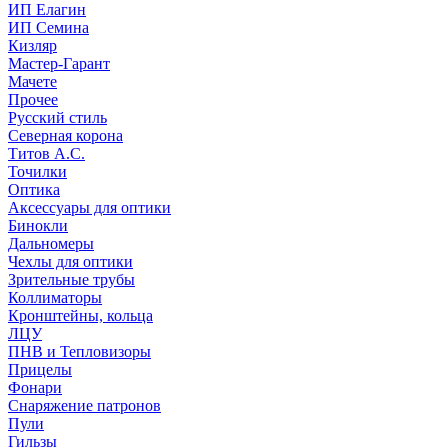
ИП Елагин
ИП Семина
Кизляр
Мастер-Гарант
Мачете
Прочее
Русский стиль
Северная корона
Титов А.С.
Точилки
Оптика
Аксессуары для оптики
Бинокли
Дальномеры
Чехлы для оптики
Зрительные трубы
Коллиматоры
Кронштейны, кольца
ЛЦУ
ПНВ и Тепловизоры
Прицелы
Фонари
Снаряжение патронов
Пули
Гильзы