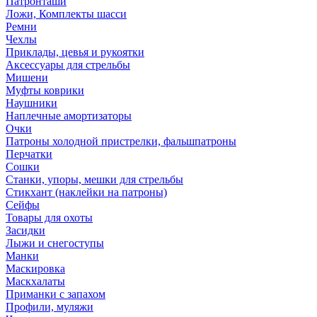
Патронташи
Ложи, Комплекты шасси
Ремни
Чехлы
Приклады, цевья и рукоятки
Аксессуары для стрельбы
Мишени
Муфты коврики
Наушники
Наплечные амортизаторы
Очки
Патроны холодной пристрелки, фальшпатроны
Перчатки
Сошки
Станки, упоры, мешки для стрельбы
Стикхант (наклейки на патроны)
Сейфы
Товары для охоты
Засидки
Лыжи и снегоступы
Манки
Маскировка
Маскхалаты
Приманки с запахом
Профили, муляжи