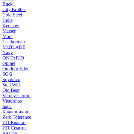
Buck
City Brother
Cold Steel
Helle
Kershaw
Marser
Mora
Leatherman
Mr.BLADE
Navy
ONTARIO
Opinel
Outdoor Edge
SOG
Spyderco
Stell Will
Old Bear
Verney-Carron
Victorinox
Барс
Калашников
Zero Tolerance
ИП Елагин
ИП Семина
Кизляр