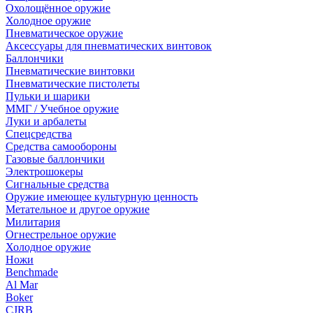
Охолощённое оружие
Холодное оружие
Пневматическое оружие
Аксессуары для пневматических винтовок
Баллончики
Пневматические винтовки
Пневматические пистолеты
Пульки и шарики
ММГ / Учебное оружие
Луки и арбалеты
Спецсредства
Средства самообороны
Газовые баллончики
Электрошокеры
Сигнальные средства
Оружие имеющее культурную ценность
Метательное и другое оружие
Милитария
Огнестрельное оружие
Холодное оружие
Ножи
Benchmade
Al Mar
Boker
CJRB