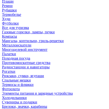
Плащи
Ремни
Рубашки
Термобелье
Худи
Футболки
Все для туризма
Газовые горелки, лампы, печки
Компасы
Мангалы, коптильни, гриль-решетки
Металлоискатели
Многоцелевой инструмент
Палатки
Походная посуда
Противомоскитные средства
Радиостанции и навигаторы
Рогатки
Рюкзаки, сумки, ягдташи
Спальные мешки
Термосы и фляжки
Фотоохота
Элементы питания и зарядные устройства
Холодильники
Сувениры и подарки
Брелоки, значки, карабины