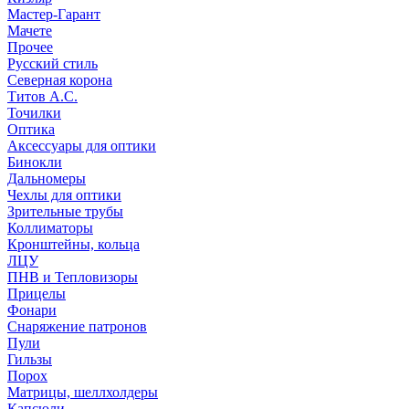
Мастер-Гарант
Мачете
Прочее
Русский стиль
Северная корона
Титов А.С.
Точилки
Оптика
Аксессуары для оптики
Бинокли
Дальномеры
Чехлы для оптики
Зрительные трубы
Коллиматоры
Кронштейны, кольца
ЛЦУ
ПНВ и Тепловизоры
Прицелы
Фонари
Снаряжение патронов
Пули
Гильзы
Порох
Матрицы, шеллхолдеры
Капсюли