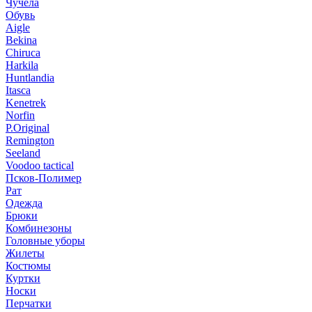
Чучела
Обувь
Aigle
Bekina
Chiruсa
Harkila
Huntlandia
Itasca
Kenetrek
Norfin
P.Original
Remington
Seeland
Voodoo tactical
Псков-Полимер
Рат
Одежда
Брюки
Комбинезоны
Головные уборы
Жилеты
Костюмы
Куртки
Носки
Перчатки