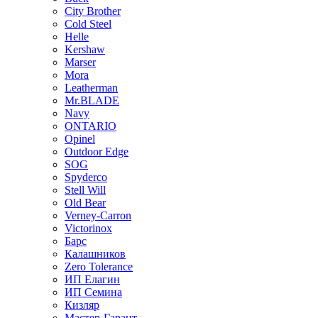
City Brother
Cold Steel
Helle
Kershaw
Marser
Mora
Leatherman
Mr.BLADE
Navy
ONTARIO
Opinel
Outdoor Edge
SOG
Spyderco
Stell Will
Old Bear
Verney-Carron
Victorinox
Барс
Калашников
Zero Tolerance
ИП Елагин
ИП Семина
Кизляр
Мастер-Гарант