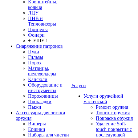
Кронштейны,
кольца
ЛЦУ
ПНВ и
Тепловизоры
Прицелы
Фонари
+ ЕЩЕ 1
Снаряжение патронов
Пули
Гильзы
Порох
Матрицы,
шеллхолдеры
Капсюли
Оборудование и
Услуги
инструменты
Пороховницы
Услуги оружейной
Прокладки
мастерской
Пыжи
Ремонт оружия
Аксессуары для чистки
Тюнинг оружия
оружия
Покраска оружия
Вишеры
Удаление Soft-
Ёршики
touch покрытия с
Наборы для чистки
последующей