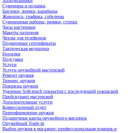
Холодильники
Сувениры и подарки
Брелоки, значки, карабины
Живопись, графика, гобелены
Сувенирные наборы, рюмки, стопки
Часы настенные
Макеты патронов
Чехлы для телефонов
Подарочные сертификаты
Тактическая медицина
Носилки
Подсумки
Услуги
Услуги оружейной мастерской
Ремонт оружия
Тюнинг оружия
Покраска оружия
Удаление Soft-touch покрытия с последующей покраской
Прейскурант мастерской
Дополнительные услуги
Комиссионный отдел
Переоформление оружия
Подарочные карты оружейного магазина
Оружейный Trade-in
Выбор оружия в магазине: профессиональная помощь и