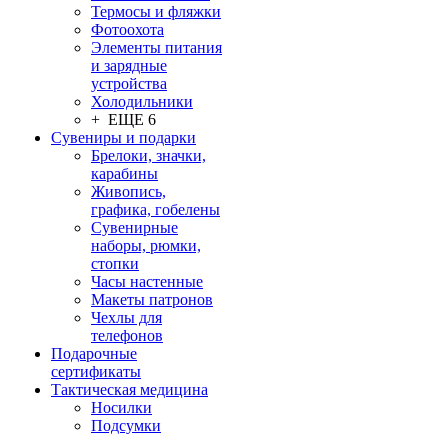
Термосы и фляжки
Фотоохота
Элементы питания
и зарядные
устройства
Холодильники
+ ЕЩЕ 6
Сувениры и подарки
Брелоки, значки,
карабины
Живопись,
графика, гобелены
Сувенирные
наборы, рюмки,
стопки
Часы настенные
Макеты патронов
Чехлы для
телефонов
Подарочные
сертификаты
Тактическая медицина
Носилки
Подсумки