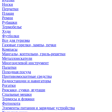
Носки
Перчатки
Плащи
Ремни
Рубашки
Термобелье
Худи
Футболки
Все для туризма
Газовые горелки, лампы, печки
Компасы
Мангалы, коптильни, гриль-решетки
Металлоискатели
Многоцелевой инструмент
Палатки
Походная посуда
Противомоскитные средства
Радиостанции и навигаторы
Рогатки
Рюкзаки, сумки, ягдташи
Спальные мешки
Термосы и фляжки
Фотоохота
Элементы питания и зарядные устройства