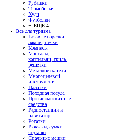
Рубашки
Термобелье
Худи
Футболки
+ ЕЩЕ 4
Все для туризма
Газовые горелки,
лампы, печки
Компасы
Мангалы,
коптильни, гриль-
решетки
Металлоискатели
Многоцелевой
инструмент
Палатки
Походная посуда
Противомоскитные
средства
Радиостанции и
навигаторы
Рогатки
Рюкзаки, сумки,
ягдташи
Спальные мешки