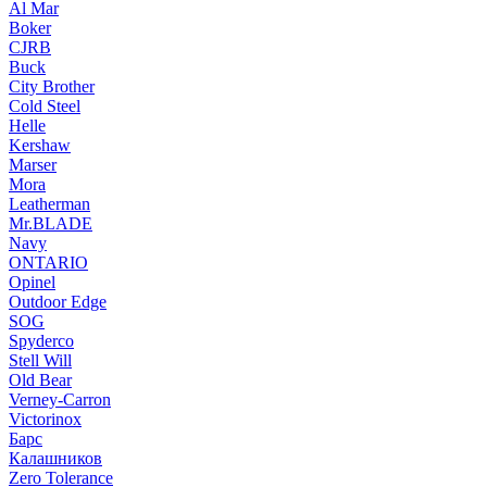
Al Mar
Boker
CJRB
Buck
City Brother
Cold Steel
Helle
Kershaw
Marser
Mora
Leatherman
Mr.BLADE
Navy
ONTARIO
Opinel
Outdoor Edge
SOG
Spyderco
Stell Will
Old Bear
Verney-Carron
Victorinox
Барс
Калашников
Zero Tolerance