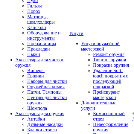
Пули
Гильзы
Порох
Матрицы,
шеллхолдеры
Капсюли
Оборудование и
Услуги
инструменты
Пороховницы
Услуги оружейной
Прокладки
мастерской
Пыжи
Ремонт оружия
Аксессуары для чистки
Тюнинг оружия
оружия
Покраска оружия
Вишеры
Удаление Soft-
Ёршики
touch покрытия с
Наборы для чистки
последующей
Оружейная химия
покраской
Патчи, Тампоны
Прейскурант
Центры для чистки
мастерской
оружия
Дополнительные
Шомпола
услуги
Аксессуары для оружия
Комиссионный
Антабки
отдел
Дульные насадки
Переоформление
Бланки ствола
оружия