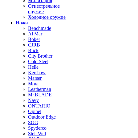
Милитария
Огнестрельное
оружие
Холодное оружие
Ножи
Benchmade
Al Mar
Boker
CJRB
Buck
City Brother
Cold Steel
Helle
Kershaw
Marser
Mora
Leatherman
Mr.BLADE
Navy
ONTARIO
Opinel
Outdoor Edge
SOG
Spyderco
Stell Will