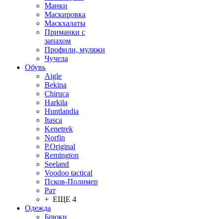
Манки
Маскировка
Маскхалаты
Приманки с
запахом
Профили, муляжи
Чучела
Обувь
Aigle
Bekina
Chiruсa
Harkila
Huntlandia
Itasca
Kenetrek
Norfin
P.Original
Remington
Seeland
Voodoo tactical
Псков-Полимер
Рат
+ ЕЩЕ 4
Одежда
Брюки