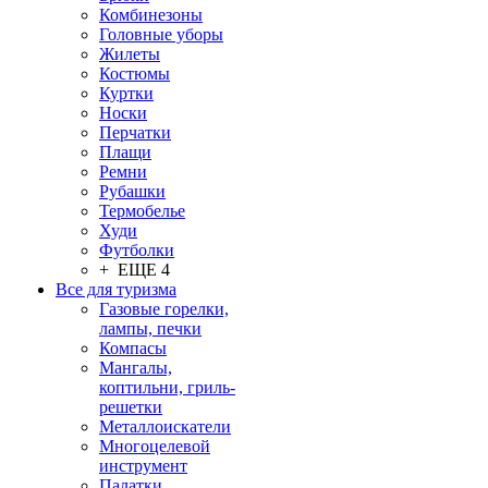
Комбинезоны
Головные уборы
Жилеты
Костюмы
Куртки
Носки
Перчатки
Плащи
Ремни
Рубашки
Термобелье
Худи
Футболки
+ ЕЩЕ 4
Все для туризма
Газовые горелки,
лампы, печки
Компасы
Мангалы,
коптильни, гриль-
решетки
Металлоискатели
Многоцелевой
инструмент
Палатки