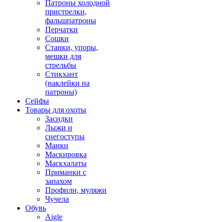
Патроны холодной
пристрелки,
фальшпатроны
Перчатки
Сошки
Станки, упоры,
мешки для
стрельбы
Стикхант
(наклейки на
патроны)
Сейфы
Товары для охоты
Засидки
Лыжи и
снегоступы
Манки
Маскировка
Маскхалаты
Приманки с
запахом
Профили, муляжи
Чучела
Обувь
Aigle