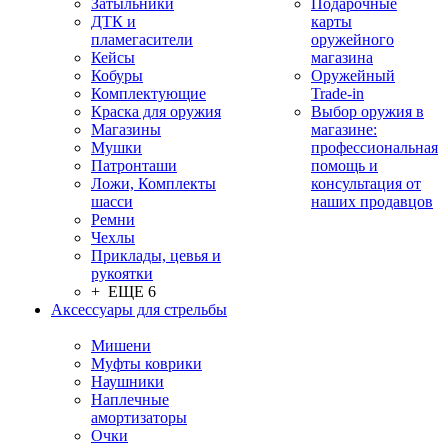
Затыльники
Подарочные
ДТК и
карты
пламегасители
оружейного
Кейсы
магазина
Кобуры
Оружейный
Комплектующие
Trade-in
Краска для оружия
Выбор оружия в
Магазины
магазине:
Мушки
профессиональная
Патронташи
помощь и
Ложи, Комплекты
консультация от
шасси
наших продавцов
Ремни
Чехлы
Приклады, цевья и
рукоятки
+ ЕЩЕ 6
Аксессуары для стрельбы
Мишени
Муфты коврики
Наушники
Наплечные
амортизаторы
Очки