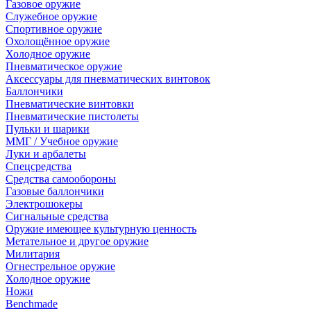
Газовое оружие
Служебное оружие
Спортивное оружие
Охолощённое оружие
Холодное оружие
Пневматическое оружие
Аксессуары для пневматических винтовок
Баллончики
Пневматические винтовки
Пневматические пистолеты
Пульки и шарики
ММГ / Учебное оружие
Луки и арбалеты
Спецсредства
Средства самообороны
Газовые баллончики
Электрошокеры
Сигнальные средства
Оружие имеющее культурную ценность
Метательное и другое оружие
Милитария
Огнестрельное оружие
Холодное оружие
Ножи
Benchmade