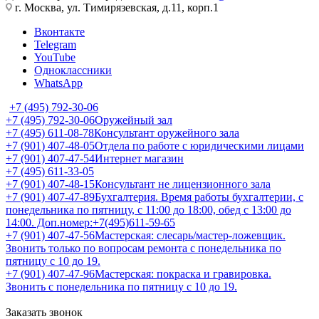
г. Москва, ул. Тимирязевская, д.11, корп.1
Вконтакте
Telegram
YouTube
Одноклассники
WhatsApp
+7 (495) 792-30-06
+7 (495) 792-30-06
Оружейный зал
+7 (495) 611-08-78
Консультант оружейного зала
+7 (901) 407-48-05
Отдела по работе с юридическими лицами
+7 (901) 407-47-54
Интернет магазин
+7 (495) 611-33-05
+7 (901) 407-48-15
Консультант не лицензионного зала
+7 (901) 407-47-89
Бухгалтерия. Время работы бухгалтерии, с
понедельника по пятницу, с 11:00 до 18:00, обед с 13:00 до
14:00. Доп.номер:+7(495)611-59-65
+7 (901) 407-47-56
Мастерская: слесарь/мастер-ложевщик.
Звонить только по вопросам ремонта с понедельника по
пятницу с 10 до 19.
+7 (901) 407-47-96
Мастерская: покраска и гравировка.
Звонить с понедельника по пятницу с 10 до 19.
Заказать звонок