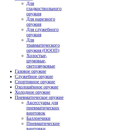
Для
гладкоствольного
оружия
Для нарезного
оружия
Для служебного
оружия
Для
травматического
оружия (ОООП)
Холостые,
шумовые,
светозвуковые
Газовое оружие
Служебное оружие
Спортивное оружие
Охолощённое оружие
Холодное оружие
Пневматическое оружие
Аксессуары для
пневматических
винтовок
Баллончики
Пневматические
винтовки