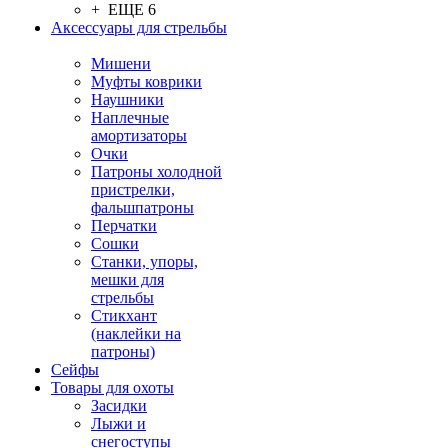
+ ЕЩЕ 6
Аксессуары для стрельбы
Мишени
Муфты коврики
Наушники
Наплечные
амортизаторы
Очки
Патроны холодной
пристрелки,
фальшпатроны
Перчатки
Сошки
Станки, упоры,
мешки для
стрельбы
Стикхант
(наклейки на
патроны)
Сейфы
Товары для охоты
Засидки
Лыжи и
снегоступы