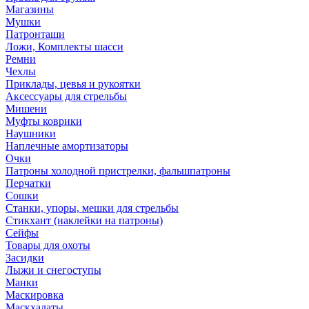
Магазины
Мушки
Патронташи
Ложи, Комплекты шасси
Ремни
Чехлы
Приклады, цевья и рукоятки
Аксессуары для стрельбы
Мишени
Муфты коврики
Наушники
Наплечные амортизаторы
Очки
Патроны холодной пристрелки, фальшпатроны
Перчатки
Сошки
Станки, упоры, мешки для стрельбы
Стикхант (наклейки на патроны)
Сейфы
Товары для охоты
Засидки
Лыжи и снегоступы
Манки
Маскировка
Маскхалаты