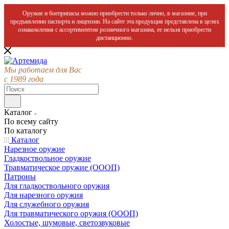
Оружие и боеприпасы можно приобрести только лично, в магазине, при
предъявлении паспорта и лицензии. На сайте эта продукция представлена в целях
ознакомления с ассортиментом розничного магазина, ее нельзя приобрести
дистанционно.
Мы работаем для Вас
с 1989 года
Каталог
По всему сайту
По каталогу
Каталог
Нарезное оружие
Гладкоствольное оружие
Травматическое оружие (ОООП)
Патроны
Для гладкоствольного оружия
Для нарезного оружия
Для служебного оружия
Для травматического оружия (ОООП)
Холостые, шумовые, светозвуковые