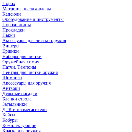
Порох
Матрицы, шеллхолдеры
Капсюли
Оборудование и инструменты
Пороховницы
Прокладки
Пыжи
Аксессуары для чистки оружия
Вишеры
Ёршики
Наборы для чистки
Оружейная химия
Патчи, Тампоны
Центры для чистки оружия
Шомпола
Аксессуары для оружия
Антабки
Дульные насадки
Бланки ствола
Затыльники
ДТК и пламегасители
Кейсы
Кобуры
Комплектующие
Краска для оружия