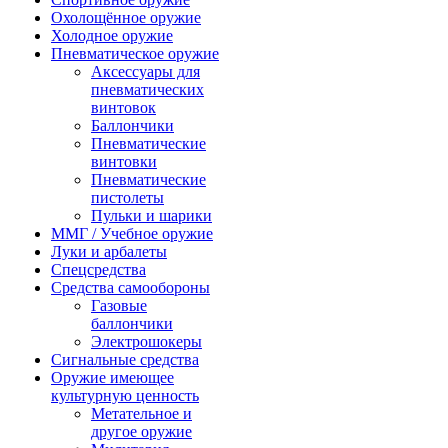
Охолощённое оружие
Холодное оружие
Пневматическое оружие
Аксессуары для
пневматических
винтовок
Баллончики
Пневматические
винтовки
Пневматические
пистолеты
Пульки и шарики
ММГ / Учебное оружие
Луки и арбалеты
Спецсредства
Средства самообороны
Газовые
баллончики
Электрошокеры
Сигнальные средства
Оружие имеющее
культурную ценность
Метательное и
другое оружие