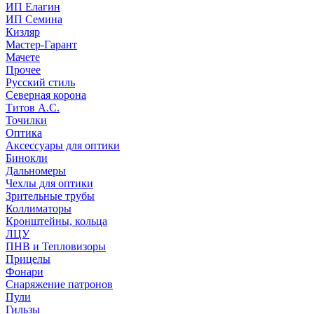
ИП Елагин
ИП Семина
Кизляр
Мастер-Гарант
Мачете
Прочее
Русский стиль
Северная корона
Титов А.С.
Точилки
Оптика
Аксессуары для оптики
Бинокли
Дальномеры
Чехлы для оптики
Зрительные трубы
Коллиматоры
Кронштейны, кольца
ЛЦУ
ПНВ и Тепловизоры
Прицелы
Фонари
Снаряжение патронов
Пули
Гильзы