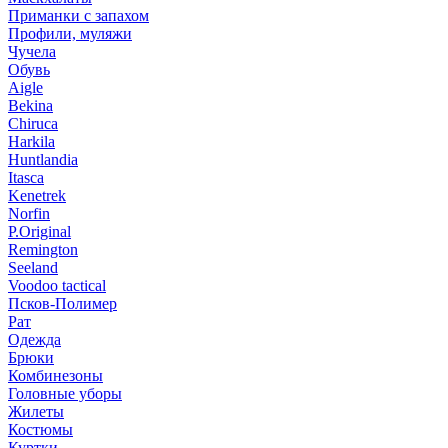
Приманки с запахом
Профили, муляжи
Чучела
Обувь
Aigle
Bekina
Chiruсa
Harkila
Huntlandia
Itasca
Kenetrek
Norfin
P.Original
Remington
Seeland
Voodoo tactical
Псков-Полимер
Рат
Одежда
Брюки
Комбинезоны
Головные уборы
Жилеты
Костюмы
Куртки