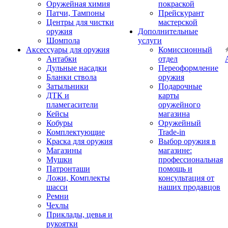
Оружейная химия
покраской
Патчи, Тампоны
Прейскурант
Центры для чистки
мастерской
оружия
Дополнительные
Шомпола
услуги
Аксессуары для оружия
Комиссионный
Антабки
отдел
Дульные насадки
Переоформление
Бланки ствола
оружия
Затыльники
Подарочные
ДТК и
карты
пламегасители
оружейного
Кейсы
магазина
Кобуры
Оружейный
Комплектующие
Trade-in
Краска для оружия
Выбор оружия в
Магазины
магазине:
Мушки
профессиональная
Патронташи
помощь и
Ложи, Комплекты
консультация от
шасси
наших продавцов
Ремни
Чехлы
Приклады, цевья и
рукоятки