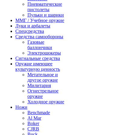
Пневматические
пистолеты
Пульки и шарики
ММГ / Учебное оружие
Луки и арбалеты
Спецсредства
Средства самообороны
Газовые
баллончики
Электрошокеры
Сигнальные средства
Оружие имеющее
культурную ценность
Метательное и
другое оружие
Милитария
Огнестрельное
оружие
Холодное оружие
Ножи
Benchmade
Al Mar
Boker
CJRB
Buck