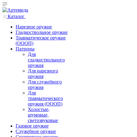
Каталог
Нарезное оружие
Гладкоствольное оружие
Травматическое оружие
(ОООП)
Патроны
Для
гладкоствольного
оружия
Для нарезного
оружия
Для служебного
оружия
Для
травматического
оружия (ОООП)
Холостые,
шумовые,
светозвуковые
Газовое оружие
Служебное оружие
Спортивное оружие