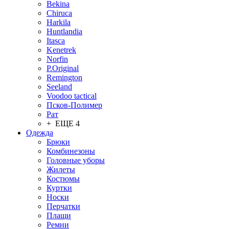
Bekina
Chiruсa
Harkila
Huntlandia
Itasca
Kenetrek
Norfin
P.Original
Remington
Seeland
Voodoo tactical
Псков-Полимер
Рат
+ ЕЩЕ 4
Одежда
Брюки
Комбинезоны
Головные уборы
Жилеты
Костюмы
Куртки
Носки
Перчатки
Плащи
Ремни