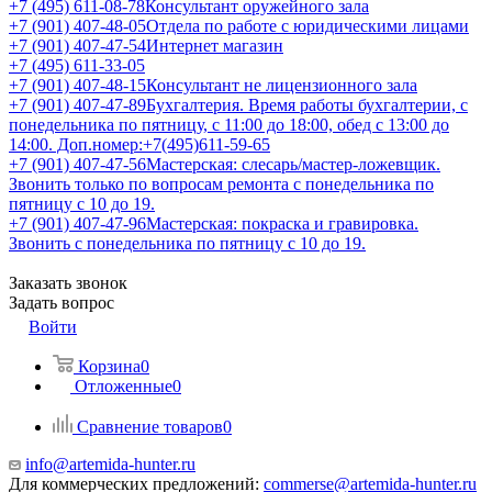
+7 (495) 611-08-78
Консультант оружейного зала
+7 (901) 407-48-05
Отдела по работе с юридическими лицами
+7 (901) 407-47-54
Интернет магазин
+7 (495) 611-33-05
+7 (901) 407-48-15
Консультант не лицензионного зала
+7 (901) 407-47-89
Бухгалтерия. Время работы бухгалтерии, с
понедельника по пятницу, с 11:00 до 18:00, обед с 13:00 до
14:00. Доп.номер:+7(495)611-59-65
+7 (901) 407-47-56
Мастерская: слесарь/мастер-ложевщик.
Звонить только по вопросам ремонта с понедельника по
пятницу с 10 до 19.
+7 (901) 407-47-96
Мастерская: покраска и гравировка.
Звонить с понедельника по пятницу с 10 до 19.
Заказать звонок
Задать вопрос
Войти
Корзина
0
Отложенные
0
Сравнение товаров
0
info@artemida-hunter.ru
Для коммерческих предложений:
commerse@artemida-hunter.ru