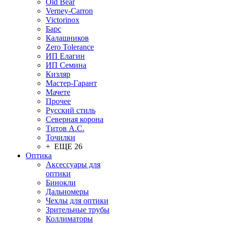
Old Bear
Verney-Carron
Victorinox
Барс
Калашников
Zero Tolerance
ИП Елагин
ИП Семина
Кизляр
Мастер-Гарант
Мачете
Прочее
Русский стиль
Северная корона
Титов А.С.
Точилки
+ ЕЩЕ 26
Оптика
Аксессуары для
оптики
Бинокли
Дальномеры
Чехлы для оптики
Зрительные трубы
Коллиматоры