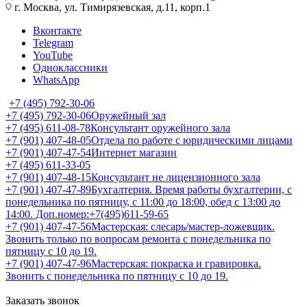
г. Москва, ул. Тимирязевская, д.11, корп.1
Вконтакте
Telegram
YouTube
Одноклассники
WhatsApp
+7 (495) 792-30-06
+7 (495) 792-30-06
Оружейный зал
+7 (495) 611-08-78
Консультант оружейного зала
+7 (901) 407-48-05
Отдела по работе с юридическими лицами
+7 (901) 407-47-54
Интернет магазин
+7 (495) 611-33-05
+7 (901) 407-48-15
Консультант не лицензионного зала
+7 (901) 407-47-89
Бухгалтерия. Время работы бухгалтерии, с
понедельника по пятницу, с 11:00 до 18:00, обед с 13:00 до
14:00. Доп.номер:+7(495)611-59-65
+7 (901) 407-47-56
Мастерская: слесарь/мастер-ложевщик.
Звонить только по вопросам ремонта с понедельника по
пятницу с 10 до 19.
+7 (901) 407-47-96
Мастерская: покраска и гравировка.
Звонить с понедельника по пятницу с 10 до 19.
Заказать звонок