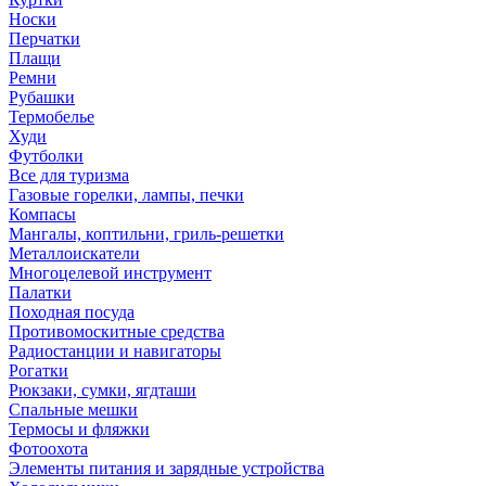
Носки
Перчатки
Плащи
Ремни
Рубашки
Термобелье
Худи
Футболки
Все для туризма
Газовые горелки, лампы, печки
Компасы
Мангалы, коптильни, гриль-решетки
Металлоискатели
Многоцелевой инструмент
Палатки
Походная посуда
Противомоскитные средства
Радиостанции и навигаторы
Рогатки
Рюкзаки, сумки, ягдташи
Спальные мешки
Термосы и фляжки
Фотоохота
Элементы питания и зарядные устройства