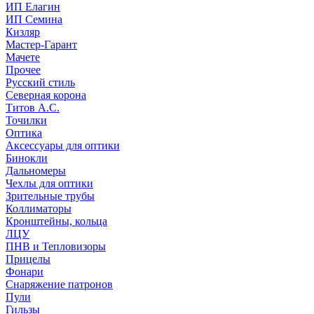
ИП Елагин
ИП Семина
Кизляр
Мастер-Гарант
Мачете
Прочее
Русский стиль
Северная корона
Титов А.С.
Точилки
Оптика
Аксессуары для оптики
Бинокли
Дальномеры
Чехлы для оптики
Зрительные трубы
Коллиматоры
Кронштейны, кольца
ЛЦУ
ПНВ и Тепловизоры
Прицелы
Фонари
Снаряжение патронов
Пули
Гильзы