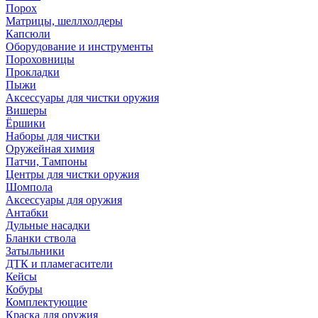
Порох
Матрицы, шеллхолдеры
Капсюли
Оборудование и инструменты
Пороховницы
Прокладки
Пыжи
Аксессуары для чистки оружия
Вишеры
Ёршики
Наборы для чистки
Оружейная химия
Патчи, Тампоны
Центры для чистки оружия
Шомпола
Аксессуары для оружия
Антабки
Дульные насадки
Бланки ствола
Затыльники
ДТК и пламегасители
Кейсы
Кобуры
Комплектующие
Краска для оружия