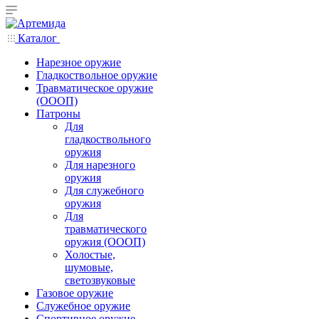
Каталог
Нарезное оружие
Гладкоствольное оружие
Травматическое оружие
(ОООП)
Патроны
Для
гладкоствольного
оружия
Для нарезного
оружия
Для служебного
оружия
Для
травматического
оружия (ОООП)
Холостые,
шумовые,
светозвуковые
Газовое оружие
Служебное оружие
Спортивное оружие