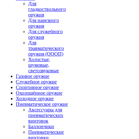
Для
гладкоствольного
оружия
Для нарезного
оружия
Для служебного
оружия
Для
травматического
оружия (ОООП)
Холостые,
шумовые,
светозвуковые
Газовое оружие
Служебное оружие
Спортивное оружие
Охолощённое оружие
Холодное оружие
Пневматическое оружие
Аксессуары для
пневматических
винтовок
Баллончики
Пневматические
винтовки