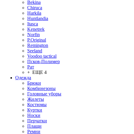
Bekina
Chiruсa
Harkila
Huntlandia
Itasca
Kenetrek
Norfin
P.Original
Remington
Seeland
Voodoo tactical
Псков-Полимер
Рат
+ ЕЩЕ 4
Одежда
Брюки
Комбинезоны
Головные уборы
Жилеты
Костюмы
Куртки
Носки
Перчатки
Плащи
Ремни