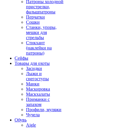
Патроны холодной
пристрелки,
фальшпатроны
Перчатки
Сошки
Станки, упоры,
мешки для
стрельбы
Стикхант
(наклейки на
патроны)
Сейфы
Товары для охоты
Засидки
Лыжи и
снегоступы
Манки
Маскировка
Маскхалаты
Приманки с
запахом
Профили, муляжи
Чучела
Обувь
Aigle