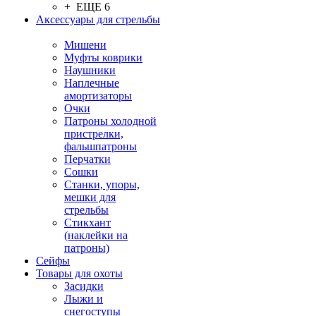
+ ЕЩЕ 6
Аксессуары для стрельбы
Мишени
Муфты коврики
Наушники
Наплечные
амортизаторы
Очки
Патроны холодной
пристрелки,
фальшпатроны
Перчатки
Сошки
Станки, упоры,
мешки для
стрельбы
Стикхант
(наклейки на
патроны)
Сейфы
Товары для охоты
Засидки
Лыжи и
снегоступы