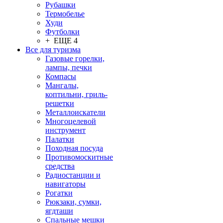
Рубашки
Термобелье
Худи
Футболки
+ ЕЩЕ 4
Все для туризма
Газовые горелки,
лампы, печки
Компасы
Мангалы,
коптильни, гриль-
решетки
Металлоискатели
Многоцелевой
инструмент
Палатки
Походная посуда
Противомоскитные
средства
Радиостанции и
навигаторы
Рогатки
Рюкзаки, сумки,
ягдташи
Спальные мешки