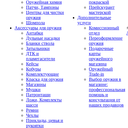
Оружейная химия
покраской
Патчи, Тампоны
Прейскурант
Центры для чистки
мастерской
оружия
Дополнительные
Шомпола
услуги
Аксессуары для оружия
Комиссионный
Антабки
отдел
Дульные насадки
Переоформление
Бланки ствола
оружия
Затыльники
Подарочные
ДТК и
карты
пламегасители
оружейного
Кейсы
магазина
Кобуры
Оружейный
Комплектующие
Trade-in
Краска для оружия
Выбор оружия в
Магазины
магазине:
Мушки
профессиональная
Патронташи
помощь и
Ложи, Комплекты
консультация от
шасси
наших продавцов
Ремни
Чехлы
Приклады, цевья и
рукоятки