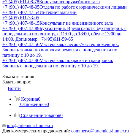
+7 (495) 611-08-78
Консультант оружейного зала
+7 (901) 407-48-05
Отдела по работе с юридическими лицами
+7 (901) 407-47-54
Интернет магазин
+7 (495) 611-33-05
+7 (901) 407-48-15
Консультант не лицензионного зала
+7 (901) 407-47-89
Бухгалтерия. Время работы бухгалтерии, с
понедельника по пятницу, с 11:00 до 18:00, обед с 13:00 до
14:00. Доп.номер:+7(495)611-59-65
+7 (901) 407-47-56
Мастерская: слесарь/мастер-ложевщик.
Звонить только по вопросам ремонта с понедельника по
пятницу с 10 до 19.
+7 (901) 407-47-96
Мастерская: покраска и гравировка.
Звонить с понедельника по пятницу с 10 до 19.
Заказать звонок
Задать вопрос
Войти
Корзина
0
Отложенные
0
Сравнение товаров
0
info@artemida-hunter.ru
Для коммерческих предложений:
commerse@artemida-hunter.ru