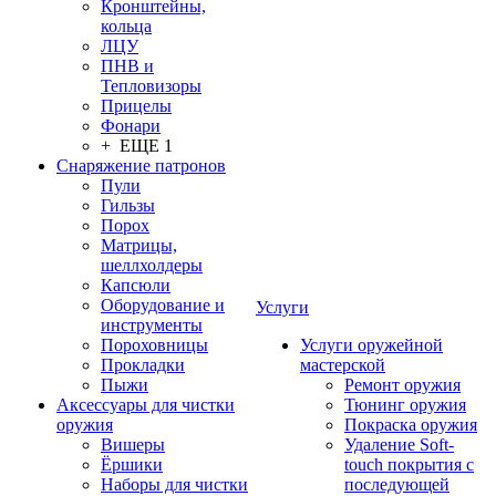
Кронштейны,
кольца
ЛЦУ
ПНВ и
Тепловизоры
Прицелы
Фонари
+ ЕЩЕ 1
Снаряжение патронов
Пули
Гильзы
Порох
Матрицы,
шеллхолдеры
Капсюли
Оборудование и
Услуги
инструменты
Пороховницы
Услуги оружейной
Прокладки
мастерской
Пыжи
Ремонт оружия
Аксессуары для чистки
Тюнинг оружия
оружия
Покраска оружия
Вишеры
Удаление Soft-
Ёршики
touch покрытия с
Наборы для чистки
последующей