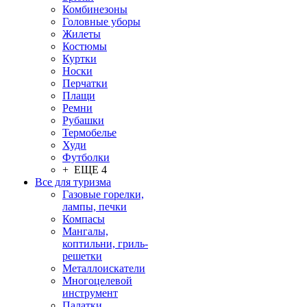
Комбинезоны
Головные уборы
Жилеты
Костюмы
Куртки
Носки
Перчатки
Плащи
Ремни
Рубашки
Термобелье
Худи
Футболки
+ ЕЩЕ 4
Все для туризма
Газовые горелки,
лампы, печки
Компасы
Мангалы,
коптильни, гриль-
решетки
Металлоискатели
Многоцелевой
инструмент
Палатки