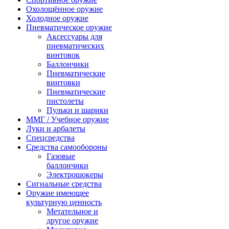
Охолощённое оружие
Холодное оружие
Пневматическое оружие
Аксессуары для
пневматических
винтовок
Баллончики
Пневматические
винтовки
Пневматические
пистолеты
Пульки и шарики
ММГ / Учебное оружие
Луки и арбалеты
Спецсредства
Средства самообороны
Газовые
баллончики
Электрошокеры
Сигнальные средства
Оружие имеющее
культурную ценность
Метательное и
другое оружие