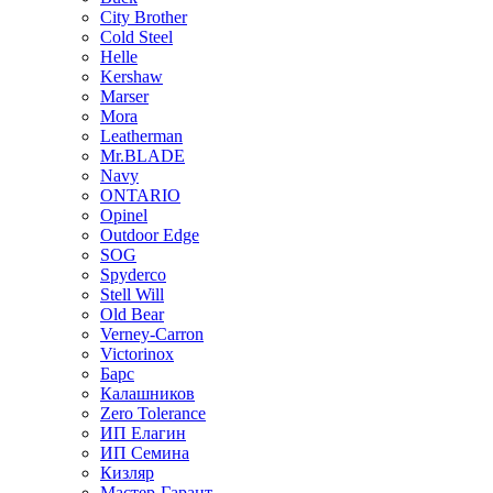
City Brother
Cold Steel
Helle
Kershaw
Marser
Mora
Leatherman
Mr.BLADE
Navy
ONTARIO
Opinel
Outdoor Edge
SOG
Spyderco
Stell Will
Old Bear
Verney-Carron
Victorinox
Барс
Калашников
Zero Tolerance
ИП Елагин
ИП Семина
Кизляр
Мастер-Гарант