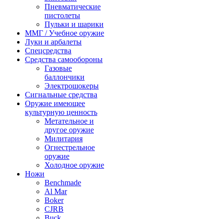
Пневматические
пистолеты
Пульки и шарики
ММГ / Учебное оружие
Луки и арбалеты
Спецсредства
Средства самообороны
Газовые
баллончики
Электрошокеры
Сигнальные средства
Оружие имеющее
культурную ценность
Метательное и
другое оружие
Милитария
Огнестрельное
оружие
Холодное оружие
Ножи
Benchmade
Al Mar
Boker
CJRB
Buck