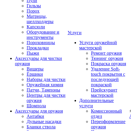
Пули
Гильзы
Порох
Матрицы,
шеллхолдеры
Капсюли
Оборудование и
Услуги
инструменты
Пороховницы
Услуги оружейной
Прокладки
мастерской
Пыжи
Ремонт оружия
Аксессуары для чистки
Тюнинг оружия
оружия
Покраска оружия
Вишеры
Удаление Soft-
Ёршики
touch покрытия с
Наборы для чистки
последующей
Оружейная химия
покраской
Патчи, Тампоны
Прейскурант
Центры для чистки
мастерской
оружия
Дополнительные
Шомпола
услуги
Аксессуары для оружия
Комиссионный
Антабки
отдел
Дульные насадки
Переоформление
Бланки ствола
оружия