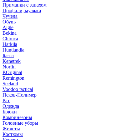
Приманки с запахом
Профили, муляжи
Чучела
Обувь
Aigle
Bekina
Chiruсa
Harkila
Huntlandia
Itasca
Kenetrek
Norfin
P.Original
Remington
Seeland
Voodoo tactical
Псков-Полимер
Рат
Одежда
Брюки
Комбинезоны
Головные уборы
Жилеты
Костюмы
Куртки