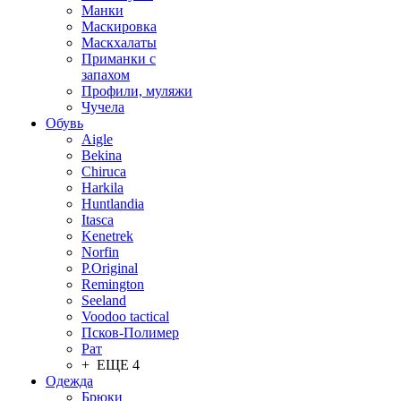
Манки
Маскировка
Маскхалаты
Приманки с
запахом
Профили, муляжи
Чучела
Обувь
Aigle
Bekina
Chiruсa
Harkila
Huntlandia
Itasca
Kenetrek
Norfin
P.Original
Remington
Seeland
Voodoo tactical
Псков-Полимер
Рат
+ ЕЩЕ 4
Одежда
Брюки