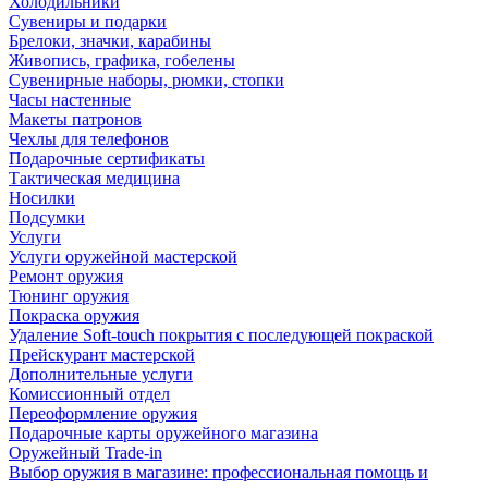
Холодильники
Сувениры и подарки
Брелоки, значки, карабины
Живопись, графика, гобелены
Сувенирные наборы, рюмки, стопки
Часы настенные
Макеты патронов
Чехлы для телефонов
Подарочные сертификаты
Тактическая медицина
Носилки
Подсумки
Услуги
Услуги оружейной мастерской
Ремонт оружия
Тюнинг оружия
Покраска оружия
Удаление Soft-touch покрытия с последующей покраской
Прейскурант мастерской
Дополнительные услуги
Комиссионный отдел
Переоформление оружия
Подарочные карты оружейного магазина
Оружейный Trade-in
Выбор оружия в магазине: профессиональная помощь и