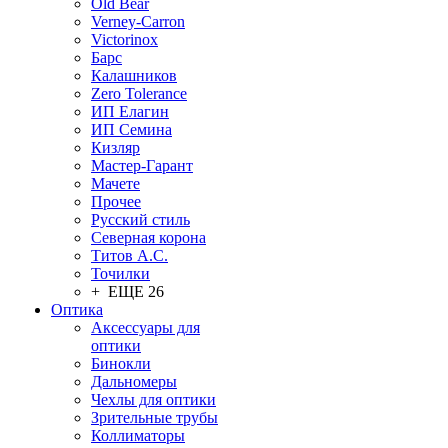
Old Bear
Verney-Carron
Victorinox
Барс
Калашников
Zero Tolerance
ИП Елагин
ИП Семина
Кизляр
Мастер-Гарант
Мачете
Прочее
Русский стиль
Северная корона
Титов А.С.
Точилки
+ ЕЩЕ 26
Оптика
Аксессуары для
оптики
Бинокли
Дальномеры
Чехлы для оптики
Зрительные трубы
Коллиматоры