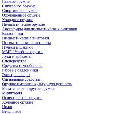
Газовое оружие
Служебное оружие
Спортивное оружие
Охолощённое оружие
Холодное оружие
Пневматическое оружие
Аксессуары для пневматических винтовок
Баллончики
Пневматические винтовки
Пневматические пистолеты
Пульки и шарики
ММГ / Учебное оружие
Луки и арбалеты
Спецсредства
Средства самообороны
Газовые баллончики
Электрошокеры
Сигнальные средства
Оружие имеющее культурную ценность
Метательное и другое оружие
Милитария
Огнестрельное оружие
Холодное оружие
Ножи
Benchmade