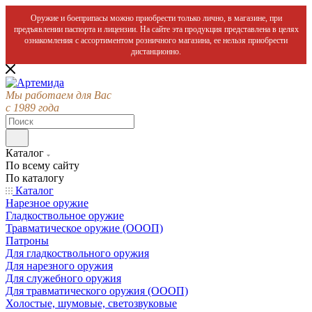
Оружие и боеприпасы можно приобрести только лично, в магазине, при
предъявлении паспорта и лицензии. На сайте эта продукция представлена в целях
ознакомления с ассортиментом розничного магазина, ее нельзя приобрести
дистанционно.
Мы работаем для Вас
с 1989 года
Каталог
По всему сайту
По каталогу
Каталог
Нарезное оружие
Гладкоствольное оружие
Травматическое оружие (ОООП)
Патроны
Для гладкоствольного оружия
Для нарезного оружия
Для служебного оружия
Для травматического оружия (ОООП)
Холостые, шумовые, светозвуковые