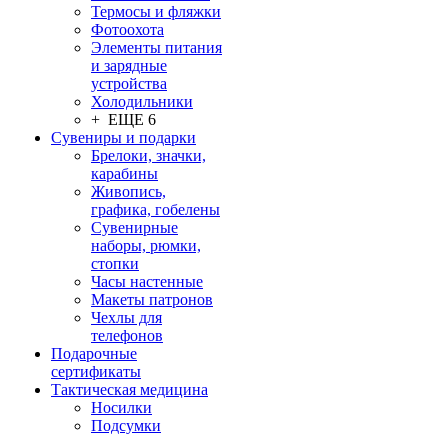
Термосы и фляжки
Фотоохота
Элементы питания
и зарядные
устройства
Холодильники
+ ЕЩЕ 6
Сувениры и подарки
Брелоки, значки,
карабины
Живопись,
графика, гобелены
Сувенирные
наборы, рюмки,
стопки
Часы настенные
Макеты патронов
Чехлы для
телефонов
Подарочные
сертификаты
Тактическая медицина
Носилки
Подсумки