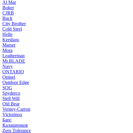
Al Mar
Boker
CJRB
Buck
City Brother
Cold Steel
Helle
Kershaw
Marser
Mora
Leatherman
Mr.BLADE
Navy
ONTARIO
Opinel
Outdoor Edge
SOG
Spyderco
Stell Will
Old Bear
Verney-Carron
Victorinox
Барс
Калашников
Zero Tolerance