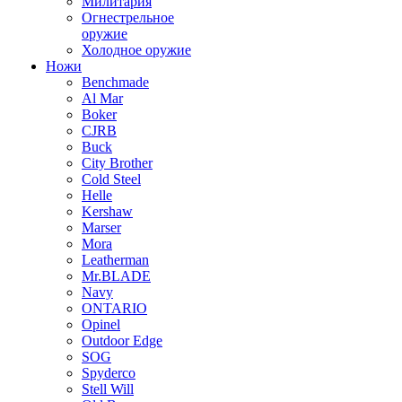
Милитария
Огнестрельное
оружие
Холодное оружие
Ножи
Benchmade
Al Mar
Boker
CJRB
Buck
City Brother
Cold Steel
Helle
Kershaw
Marser
Mora
Leatherman
Mr.BLADE
Navy
ONTARIO
Opinel
Outdoor Edge
SOG
Spyderco
Stell Will