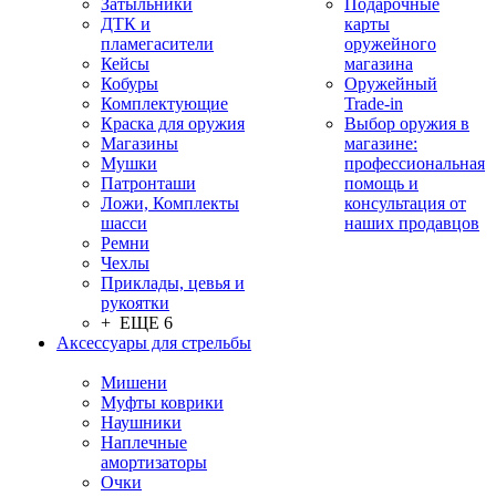
Затыльники
Подарочные
ДТК и
карты
пламегасители
оружейного
Кейсы
магазина
Кобуры
Оружейный
Комплектующие
Trade-in
Краска для оружия
Выбор оружия в
Магазины
магазине:
Мушки
профессиональная
Патронташи
помощь и
Ложи, Комплекты
консультация от
шасси
наших продавцов
Ремни
Чехлы
Приклады, цевья и
рукоятки
+ ЕЩЕ 6
Аксессуары для стрельбы
Мишени
Муфты коврики
Наушники
Наплечные
амортизаторы
Очки