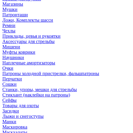
Магазины
Мушки
Патронташи
Ложи, Комплекты шасси
Ремни
Чехлы
Приклады, цевья и рукоятки
Аксессуары для стрельбы
Мишени
Муфты коврики
Наушники
Наплечные амортизаторы
Очки
Патроны холодной пристрелки, фальшпатроны
Перчатки
Сошки
Станки, упоры, мешки для стрельбы
Стикхант (наклейки на патроны)
Сейфы
Товары для охоты
Засидки
Лыжи и снегоступы
Манки
Маскировка
Маскхалаты