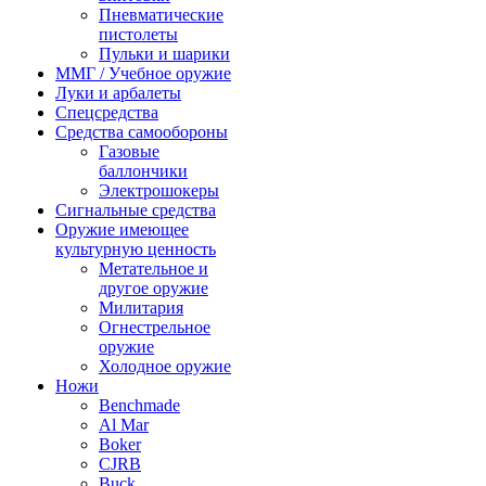
Пневматические
пистолеты
Пульки и шарики
ММГ / Учебное оружие
Луки и арбалеты
Спецсредства
Средства самообороны
Газовые
баллончики
Электрошокеры
Сигнальные средства
Оружие имеющее
культурную ценность
Метательное и
другое оружие
Милитария
Огнестрельное
оружие
Холодное оружие
Ножи
Benchmade
Al Mar
Boker
CJRB
Buck