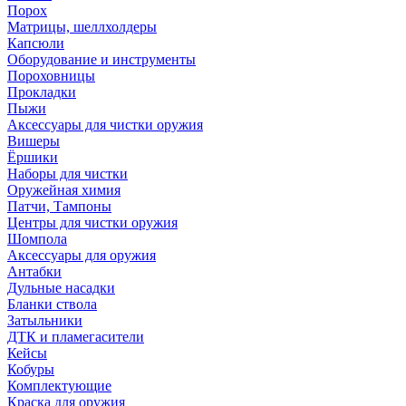
Порох
Матрицы, шеллхолдеры
Капсюли
Оборудование и инструменты
Пороховницы
Прокладки
Пыжи
Аксессуары для чистки оружия
Вишеры
Ёршики
Наборы для чистки
Оружейная химия
Патчи, Тампоны
Центры для чистки оружия
Шомпола
Аксессуары для оружия
Антабки
Дульные насадки
Бланки ствола
Затыльники
ДТК и пламегасители
Кейсы
Кобуры
Комплектующие
Краска для оружия