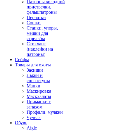
Патроны холодной
пристрелки,
фальшпатроны
Перчатки
Сошки
Станки, упоры,
мешки для
стрельбы
Стикхант
(наклейки на
патроны)
Сейфы
Товары для охоты
Засидки
Лыжи и
снегоступы
Манки
Маскировка
Маскхалаты
Приманки с
запахом
Профили, муляжи
Чучела
Обувь
Aigle