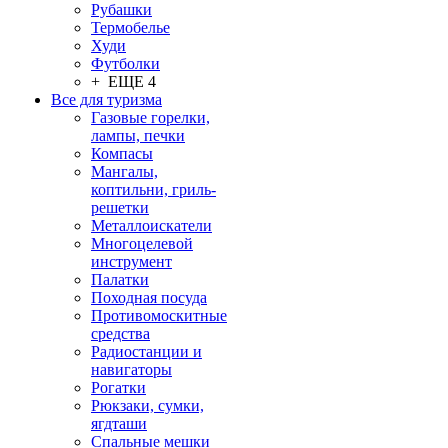
Рубашки
Термобелье
Худи
Футболки
+ ЕЩЕ 4
Все для туризма
Газовые горелки,
лампы, печки
Компасы
Мангалы,
коптильни, гриль-
решетки
Металлоискатели
Многоцелевой
инструмент
Палатки
Походная посуда
Противомоскитные
средства
Радиостанции и
навигаторы
Рогатки
Рюкзаки, сумки,
ягдташи
Спальные мешки