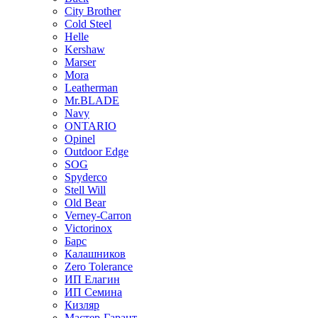
City Brother
Cold Steel
Helle
Kershaw
Marser
Mora
Leatherman
Mr.BLADE
Navy
ONTARIO
Opinel
Outdoor Edge
SOG
Spyderco
Stell Will
Old Bear
Verney-Carron
Victorinox
Барс
Калашников
Zero Tolerance
ИП Елагин
ИП Семина
Кизляр
Мастер-Гарант