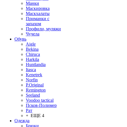
Манки
Маскировка
Маскхалаты
Приманки с
запахом
Профили, муляжи
Чучела
Обувь
Aigle
Bekina
Chiruсa
Harkila
Huntlandia
Itasca
Kenetrek
Norfin
P.Original
Remington
Seeland
Voodoo tactical
Псков-Полимер
Рат
+ ЕЩЕ 4
Одежда
Брюки