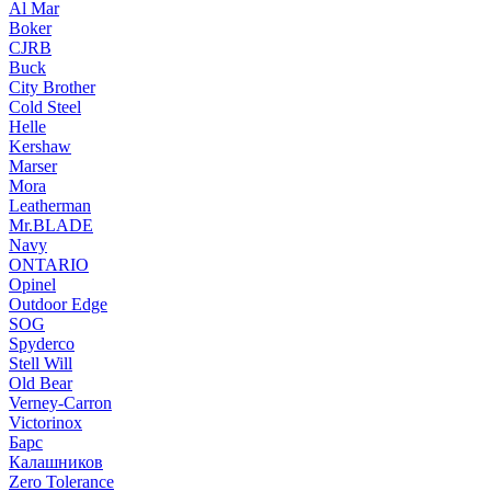
Al Mar
Boker
CJRB
Buck
City Brother
Cold Steel
Helle
Kershaw
Marser
Mora
Leatherman
Mr.BLADE
Navy
ONTARIO
Opinel
Outdoor Edge
SOG
Spyderco
Stell Will
Old Bear
Verney-Carron
Victorinox
Барс
Калашников
Zero Tolerance