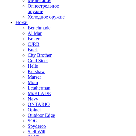
Милитария
Огнестрельное
оружие
Холодное оружие
Ножи
Benchmade
Al Mar
Boker
CJRB
Buck
City Brother
Cold Steel
Helle
Kershaw
Marser
Mora
Leatherman
Mr.BLADE
Navy
ONTARIO
Opinel
Outdoor Edge
SOG
Spyderco
Stell Will