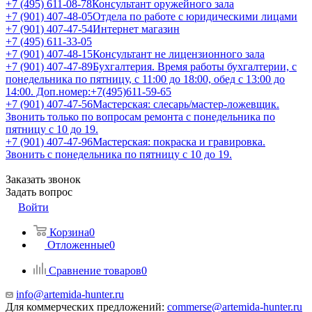
+7 (495) 611-08-78
Консультант оружейного зала
+7 (901) 407-48-05
Отдела по работе с юридическими лицами
+7 (901) 407-47-54
Интернет магазин
+7 (495) 611-33-05
+7 (901) 407-48-15
Консультант не лицензионного зала
+7 (901) 407-47-89
Бухгалтерия. Время работы бухгалтерии, с
понедельника по пятницу, с 11:00 до 18:00, обед с 13:00 до
14:00. Доп.номер:+7(495)611-59-65
+7 (901) 407-47-56
Мастерская: слесарь/мастер-ложевщик.
Звонить только по вопросам ремонта с понедельника по
пятницу с 10 до 19.
+7 (901) 407-47-96
Мастерская: покраска и гравировка.
Звонить с понедельника по пятницу с 10 до 19.
Заказать звонок
Задать вопрос
Войти
Корзина
0
Отложенные
0
Сравнение товаров
0
info@artemida-hunter.ru
Для коммерческих предложений:
commerse@artemida-hunter.ru