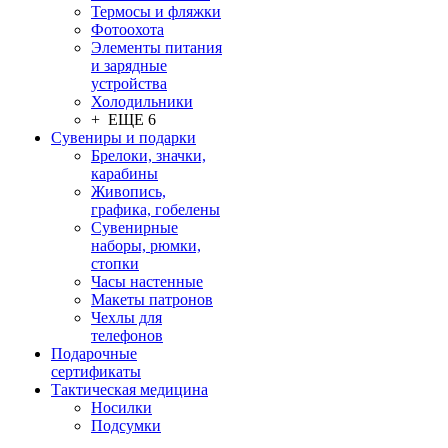
Термосы и фляжки
Фотоохота
Элементы питания
и зарядные
устройства
Холодильники
+ ЕЩЕ 6
Сувениры и подарки
Брелоки, значки,
карабины
Живопись,
графика, гобелены
Сувенирные
наборы, рюмки,
стопки
Часы настенные
Макеты патронов
Чехлы для
телефонов
Подарочные
сертификаты
Тактическая медицина
Носилки
Подсумки