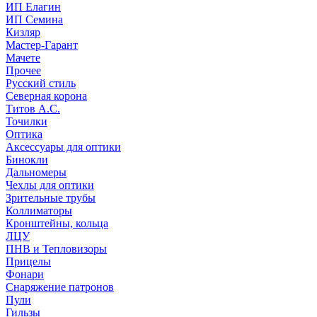
ИП Елагин
ИП Семина
Кизляр
Мастер-Гарант
Мачете
Прочее
Русский стиль
Северная корона
Титов А.С.
Точилки
Оптика
Аксессуары для оптики
Бинокли
Дальномеры
Чехлы для оптики
Зрительные трубы
Коллиматоры
Кронштейны, кольца
ЛЦУ
ПНВ и Тепловизоры
Прицелы
Фонари
Снаряжение патронов
Пули
Гильзы