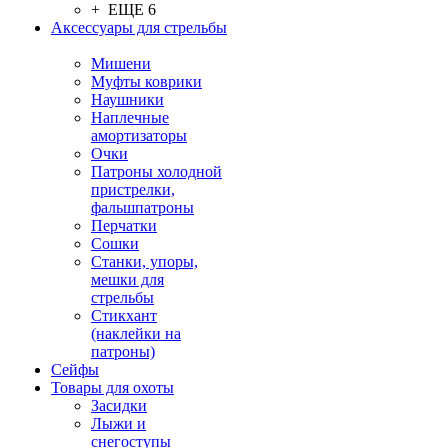
+ ЕЩЕ 6
Аксессуары для стрельбы
Мишени
Муфты коврики
Наушники
Наплечные
амортизаторы
Очки
Патроны холодной
пристрелки,
фальшпатроны
Перчатки
Сошки
Станки, упоры,
мешки для
стрельбы
Стикхант
(наклейки на
патроны)
Сейфы
Товары для охоты
Засидки
Лыжи и
снегоступы