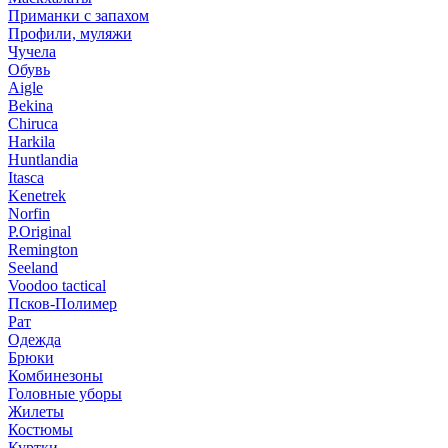
Приманки с запахом
Профили, муляжи
Чучела
Обувь
Aigle
Bekina
Chiruсa
Harkila
Huntlandia
Itasca
Kenetrek
Norfin
P.Original
Remington
Seeland
Voodoo tactical
Псков-Полимер
Рат
Одежда
Брюки
Комбинезоны
Головные уборы
Жилеты
Костюмы
Куртки