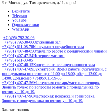
г. Москва, ул. Тимирязевская, д.11, корп.1
Вконтакте
Telegram
YouTube
Одноклассники
WhatsApp
+7 (495) 792-30-06
+7 (495) 792-30-06
Оружейный зал
+7 (495) 611-08-78
Консультант оружейного зала
+7 (901) 407-48-05
Отдела по работе с юридическими лицами
+7 (901) 407-47-54
Интернет магазин
+7 (495) 611-33-05
+7 (901) 407-48-15
Консультант не лицензионного зала
+7 (901) 407-47-89
Бухгалтерия. Время работы бухгалтерии, с
понедельника по пятницу, с 11:00 до 18:00, обед с 13:00 до
14:00. Доп.номер:+7(495)611-59-65
+7 (901) 407-47-56
Мастерская: слесарь/мастер-ложевщик.
Звонить только по вопросам ремонта с понедельника по
пятницу с 10 до 19.
+7 (901) 407-47-96
Мастерская: покраска и гравировка.
Звонить с понедельника по пятницу с 10 до 19.
Заказать звонок