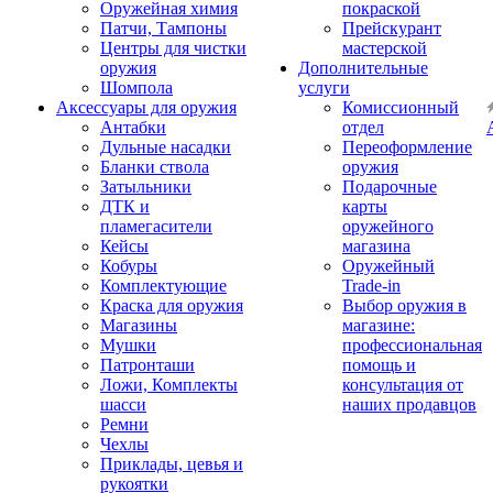
Оружейная химия
покраской
Патчи, Тампоны
Прейскурант
Центры для чистки
мастерской
оружия
Дополнительные
Шомпола
услуги
Аксессуары для оружия
Комиссионный
Антабки
отдел
Дульные насадки
Переоформление
Бланки ствола
оружия
Затыльники
Подарочные
ДТК и
карты
пламегасители
оружейного
Кейсы
магазина
Кобуры
Оружейный
Комплектующие
Trade-in
Краска для оружия
Выбор оружия в
Магазины
магазине:
Мушки
профессиональная
Патронташи
помощь и
Ложи, Комплекты
консультация от
шасси
наших продавцов
Ремни
Чехлы
Приклады, цевья и
рукоятки