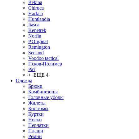
Bekina
Chiruсa
Harkila
Huntlandia
Itasca
Kenetrek
Norfin
P.Original
Remington
Seeland
Voodoo tactical
Псков-Полимер
Рат
+ ЕЩЕ 4
Одежда
Брюки
Комбинезоны
Головные уборы
Жилеты
Костюмы
Куртки
Носки
Перчатки
Плащи
Ремни