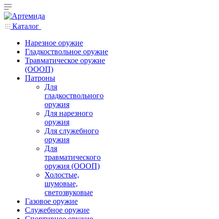
Каталог
Нарезное оружие
Гладкоствольное оружие
Травматическое оружие
(ОООП)
Патроны
Для
гладкоствольного
оружия
Для нарезного
оружия
Для служебного
оружия
Для
травматического
оружия (ОООП)
Холостые,
шумовые,
светозвуковые
Газовое оружие
Служебное оружие
Спортивное оружие