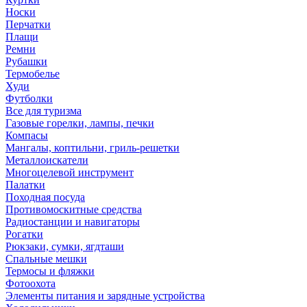
Носки
Перчатки
Плащи
Ремни
Рубашки
Термобелье
Худи
Футболки
Все для туризма
Газовые горелки, лампы, печки
Компасы
Мангалы, коптильни, гриль-решетки
Металлоискатели
Многоцелевой инструмент
Палатки
Походная посуда
Противомоскитные средства
Радиостанции и навигаторы
Рогатки
Рюкзаки, сумки, ягдташи
Спальные мешки
Термосы и фляжки
Фотоохота
Элементы питания и зарядные устройства