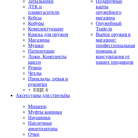
Затыльники
Подарочные
ДТК и
карты
пламегасители
оружейного
Кейсы
магазина
Кобуры
Оружейный
Комплектующие
Trade-in
Краска для оружия
Выбор оружия в
Магазины
магазине:
Мушки
профессиональная
Патронташи
помощь и
Ложи, Комплекты
консультация от
шасси
наших продавцов
Ремни
Чехлы
Приклады, цевья и
рукоятки
+ ЕЩЕ 6
Аксессуары для стрельбы
Мишени
Муфты коврики
Наушники
Наплечные
амортизаторы
Очки