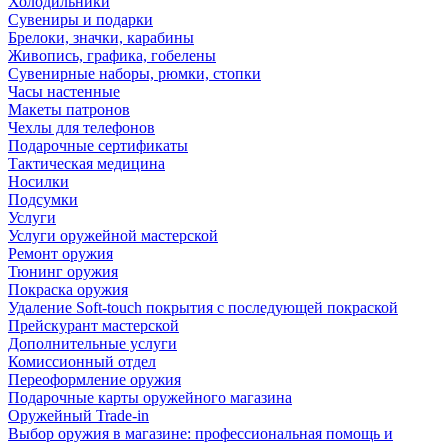
Холодильники
Сувениры и подарки
Брелоки, значки, карабины
Живопись, графика, гобелены
Сувенирные наборы, рюмки, стопки
Часы настенные
Макеты патронов
Чехлы для телефонов
Подарочные сертификаты
Тактическая медицина
Носилки
Подсумки
Услуги
Услуги оружейной мастерской
Ремонт оружия
Тюнинг оружия
Покраска оружия
Удаление Soft-touch покрытия с последующей покраской
Прейскурант мастерской
Дополнительные услуги
Комиссионный отдел
Переоформление оружия
Подарочные карты оружейного магазина
Оружейный Trade-in
Выбор оружия в магазине: профессиональная помощь и