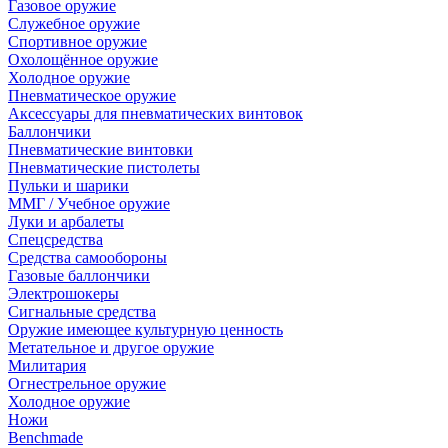
Газовое оружие
Служебное оружие
Спортивное оружие
Охолощённое оружие
Холодное оружие
Пневматическое оружие
Аксессуары для пневматических винтовок
Баллончики
Пневматические винтовки
Пневматические пистолеты
Пульки и шарики
ММГ / Учебное оружие
Луки и арбалеты
Спецсредства
Средства самообороны
Газовые баллончики
Электрошокеры
Сигнальные средства
Оружие имеющее культурную ценность
Метательное и другое оружие
Милитария
Огнестрельное оружие
Холодное оружие
Ножи
Benchmade