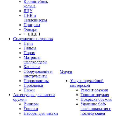
Кронштейны,
кольца
ЛЦУ
ПНВ и
Тепловизоры
Прицелы
Фонари
+ ЕЩЕ 1
Снаряжение патронов
Пули
Гильзы
Порох
Матрицы,
шеллхолдеры
Капсюли
Оборудование и
Услуги
инструменты
Пороховницы
Услуги оружейной
Прокладки
мастерской
Пыжи
Ремонт оружия
Аксессуары для чистки
Тюнинг оружия
оружия
Покраска оружия
Вишеры
Удаление Soft-
Ёршики
touch покрытия с
Наборы для чистки
последующей