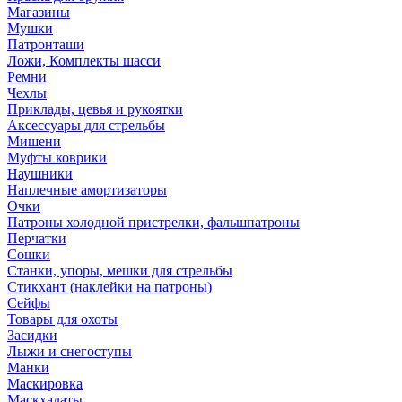
Магазины
Мушки
Патронташи
Ложи, Комплекты шасси
Ремни
Чехлы
Приклады, цевья и рукоятки
Аксессуары для стрельбы
Мишени
Муфты коврики
Наушники
Наплечные амортизаторы
Очки
Патроны холодной пристрелки, фальшпатроны
Перчатки
Сошки
Станки, упоры, мешки для стрельбы
Стикхант (наклейки на патроны)
Сейфы
Товары для охоты
Засидки
Лыжи и снегоступы
Манки
Маскировка
Маскхалаты