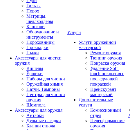
Пули
Гильзы
Порох
Матрицы,
шеллхолдеры
Капсюли
Оборудование и
Услуги
инструменты
Пороховницы
Услуги оружейной
Прокладки
мастерской
Пыжи
Ремонт оружия
Аксессуары для чистки
Тюнинг оружия
оружия
Покраска оружия
Вишеры
Удаление Soft-
Ёршики
touch покрытия с
Наборы для чистки
последующей
Оружейная химия
покраской
Патчи, Тампоны
Прейскурант
Центры для чистки
мастерской
оружия
Дополнительные
Шомпола
услуги
Аксессуары для оружия
Комиссионный
Антабки
отдел
Дульные насадки
Переоформление
Бланки ствола
оружия