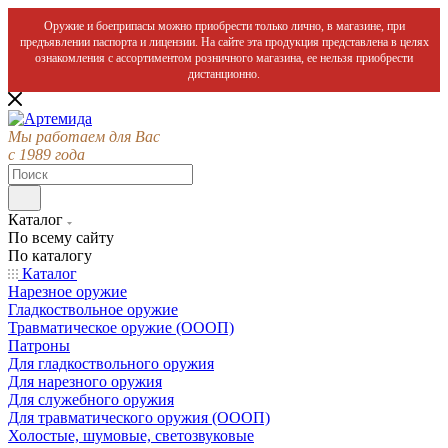
Оружие и боеприпасы можно приобрести только лично, в магазине, при
предъявлении паспорта и лицензии. На сайте эта продукция представлена в целях
ознакомления с ассортиментом розничного магазина, ее нельзя приобрести
дистанционно.
Мы работаем для Вас
с 1989 года
Каталог
По всему сайту
По каталогу
Каталог
Нарезное оружие
Гладкоствольное оружие
Травматическое оружие (ОООП)
Патроны
Для гладкоствольного оружия
Для нарезного оружия
Для служебного оружия
Для травматического оружия (ОООП)
Холостые, шумовые, светозвуковые