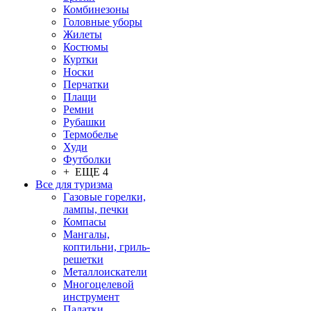
Комбинезоны
Головные уборы
Жилеты
Костюмы
Куртки
Носки
Перчатки
Плащи
Ремни
Рубашки
Термобелье
Худи
Футболки
+ ЕЩЕ 4
Все для туризма
Газовые горелки,
лампы, печки
Компасы
Мангалы,
коптильни, гриль-
решетки
Металлоискатели
Многоцелевой
инструмент
Палатки