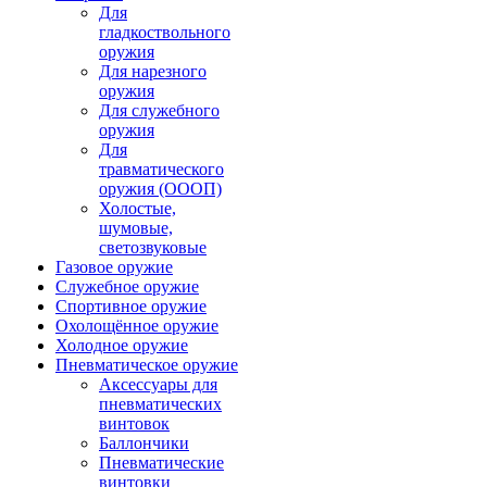
Для
гладкоствольного
оружия
Для нарезного
оружия
Для служебного
оружия
Для
травматического
оружия (ОООП)
Холостые,
шумовые,
светозвуковые
Газовое оружие
Служебное оружие
Спортивное оружие
Охолощённое оружие
Холодное оружие
Пневматическое оружие
Аксессуары для
пневматических
винтовок
Баллончики
Пневматические
винтовки