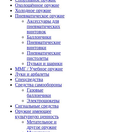
Охолощённое оружие
Холодное оружие
Пневматическое оружие
Аксессуары для
пневматических
винтовок
Баллончики
Пневматические
винтовки
Пневматические
пистолеты
Пульки и шарики
ММГ / Учебное оружие
Луки и арбалеты
Спецсредства
Средства самообороны
Газовые
баллончики
Электрошокеры
Сигнальные средства
Оружие имеющее
культурную ценность
Метательное и
другое оружие