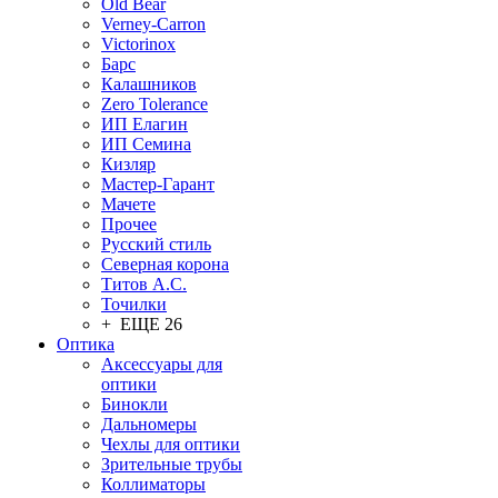
Old Bear
Verney-Carron
Victorinox
Барс
Калашников
Zero Tolerance
ИП Елагин
ИП Семина
Кизляр
Мастер-Гарант
Мачете
Прочее
Русский стиль
Северная корона
Титов А.С.
Точилки
+ ЕЩЕ 26
Оптика
Аксессуары для
оптики
Бинокли
Дальномеры
Чехлы для оптики
Зрительные трубы
Коллиматоры