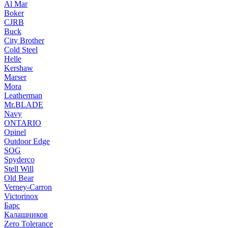
Al Mar
Boker
CJRB
Buck
City Brother
Cold Steel
Helle
Kershaw
Marser
Mora
Leatherman
Mr.BLADE
Navy
ONTARIO
Opinel
Outdoor Edge
SOG
Spyderco
Stell Will
Old Bear
Verney-Carron
Victorinox
Барс
Калашников
Zero Tolerance