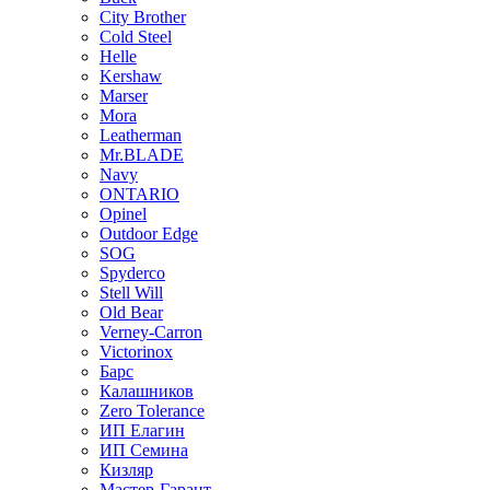
City Brother
Cold Steel
Helle
Kershaw
Marser
Mora
Leatherman
Mr.BLADE
Navy
ONTARIO
Opinel
Outdoor Edge
SOG
Spyderco
Stell Will
Old Bear
Verney-Carron
Victorinox
Барс
Калашников
Zero Tolerance
ИП Елагин
ИП Семина
Кизляр
Мастер-Гарант