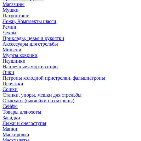
Магазины
Мушки
Патронташи
Ложи, Комплекты шасси
Ремни
Чехлы
Приклады, цевья и рукоятки
Аксессуары для стрельбы
Мишени
Муфты коврики
Наушники
Наплечные амортизаторы
Очки
Патроны холодной пристрелки, фальшпатроны
Перчатки
Сошки
Станки, упоры, мешки для стрельбы
Стикхант (наклейки на патроны)
Сейфы
Товары для охоты
Засидки
Лыжи и снегоступы
Манки
Маскировка
Маскхалаты