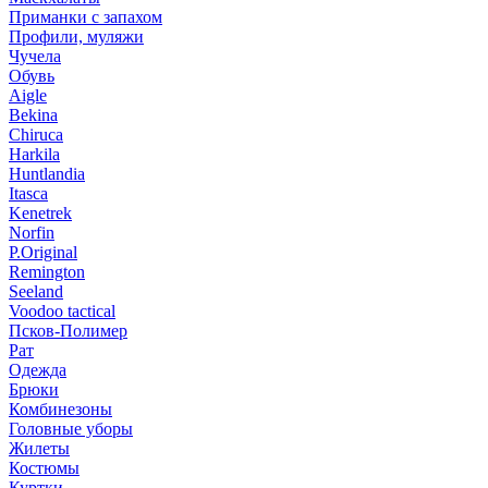
Приманки с запахом
Профили, муляжи
Чучела
Обувь
Aigle
Bekina
Chiruсa
Harkila
Huntlandia
Itasca
Kenetrek
Norfin
P.Original
Remington
Seeland
Voodoo tactical
Псков-Полимер
Рат
Одежда
Брюки
Комбинезоны
Головные уборы
Жилеты
Костюмы
Куртки