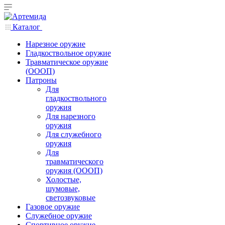
Каталог
Нарезное оружие
Гладкоствольное оружие
Травматическое оружие
(ОООП)
Патроны
Для
гладкоствольного
оружия
Для нарезного
оружия
Для служебного
оружия
Для
травматического
оружия (ОООП)
Холостые,
шумовые,
светозвуковые
Газовое оружие
Служебное оружие
Спортивное оружие