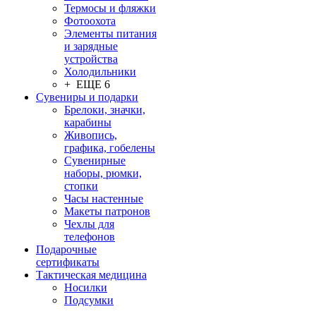
Термосы и фляжки
Фотоохота
Элементы питания
и зарядные
устройства
Холодильники
+ ЕЩЕ 6
Сувениры и подарки
Брелоки, значки,
карабины
Живопись,
графика, гобелены
Сувенирные
наборы, рюмки,
стопки
Часы настенные
Макеты патронов
Чехлы для
телефонов
Подарочные
сертификаты
Тактическая медицина
Носилки
Подсумки