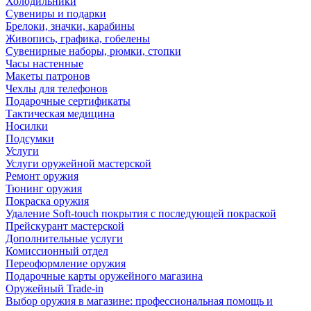
Холодильники
Сувениры и подарки
Брелоки, значки, карабины
Живопись, графика, гобелены
Сувенирные наборы, рюмки, стопки
Часы настенные
Макеты патронов
Чехлы для телефонов
Подарочные сертификаты
Тактическая медицина
Носилки
Подсумки
Услуги
Услуги оружейной мастерской
Ремонт оружия
Тюнинг оружия
Покраска оружия
Удаление Soft-touch покрытия с последующей покраской
Прейскурант мастерской
Дополнительные услуги
Комиссионный отдел
Переоформление оружия
Подарочные карты оружейного магазина
Оружейный Trade-in
Выбор оружия в магазине: профессиональная помощь и