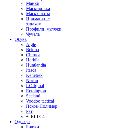
Манки
Маскировка
Маскхалаты
Приманки с
запахом
Профили, муляжи
Чучела
Обувь
Aigle
Bekina
Chiruсa
Harkila
Huntlandia
Itasca
Kenetrek
Norfin
P.Original
Remington
Seeland
Voodoo tactical
Псков-Полимер
Рат
+ ЕЩЕ 4
Одежда
Брюки