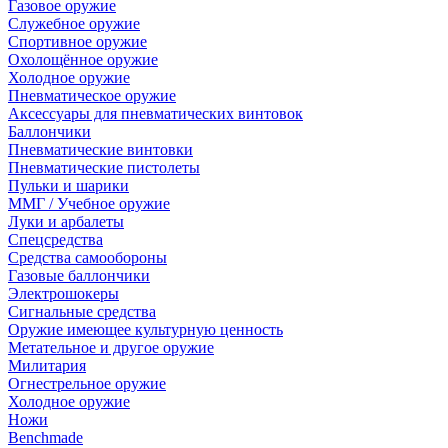
Газовое оружие
Служебное оружие
Спортивное оружие
Охолощённое оружие
Холодное оружие
Пневматическое оружие
Аксессуары для пневматических винтовок
Баллончики
Пневматические винтовки
Пневматические пистолеты
Пульки и шарики
ММГ / Учебное оружие
Луки и арбалеты
Спецсредства
Средства самообороны
Газовые баллончики
Электрошокеры
Сигнальные средства
Оружие имеющее культурную ценность
Метательное и другое оружие
Милитария
Огнестрельное оружие
Холодное оружие
Ножи
Benchmade