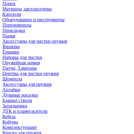
Порох
Матрицы, шеллхолдеры
Капсюли
Оборудование и инструменты
Пороховницы
Прокладки
Пыжи
Аксессуары для чистки оружия
Вишеры
Ёршики
Наборы для чистки
Оружейная химия
Патчи, Тампоны
Центры для чистки оружия
Шомпола
Аксессуары для оружия
Антабки
Дульные насадки
Бланки ствола
Затыльники
ДТК и пламегасители
Кейсы
Кобуры
Комплектующие
Краска для оружия