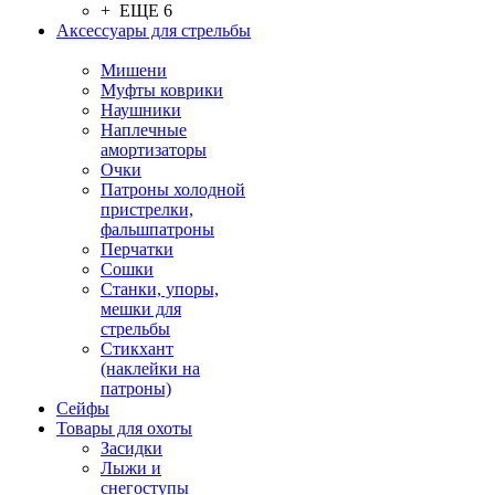
+ ЕЩЕ 6
Аксессуары для стрельбы
Мишени
Муфты коврики
Наушники
Наплечные
амортизаторы
Очки
Патроны холодной
пристрелки,
фальшпатроны
Перчатки
Сошки
Станки, упоры,
мешки для
стрельбы
Стикхант
(наклейки на
патроны)
Сейфы
Товары для охоты
Засидки
Лыжи и
снегоступы