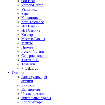
Old Bear
Verney-Carron
Victorinox
Барс
Калашников
Zero Tolerance
ИП Елагин
ИП Семина
Кизляр
Мастер-Гарант
Мачете
Прочее
Русский стиль
Северная корона
Титов А.С.
Точилки
+ ЕЩЕ 26
Оптика
Аксессуары для
оптики
Бинокли
Дальномеры
Чехлы для оптики
Зрительные трубы
Коллиматоры