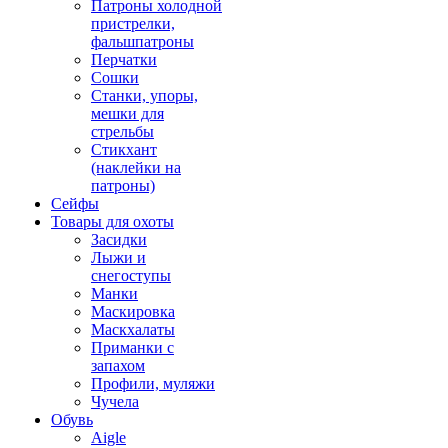
Патроны холодной
пристрелки,
фальшпатроны
Перчатки
Сошки
Станки, упоры,
мешки для
стрельбы
Стикхант
(наклейки на
патроны)
Сейфы
Товары для охоты
Засидки
Лыжи и
снегоступы
Манки
Маскировка
Маскхалаты
Приманки с
запахом
Профили, муляжи
Чучела
Обувь
Aigle