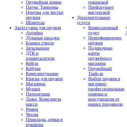
Оружейная химия
покраской
Патчи, Тампоны
Прейскурант
Центры для чистки
мастерской
оружия
Дополнительные
Шомпола
услуги
Аксессуары для оружия
Комиссионный
Антабки
отдел
Дульные насадки
Переоформление
Бланки ствола
оружия
Затыльники
Подарочные
ДТК и
карты
пламегасители
оружейного
Кейсы
магазина
Кобуры
Оружейный
Комплектующие
Trade-in
Краска для оружия
Выбор оружия в
Магазины
магазине:
Мушки
профессиональная
Патронташи
помощь и
Ложи, Комплекты
консультация от
шасси
наших продавцов
Ремни
Чехлы
Приклады, цевья и
рукоятки