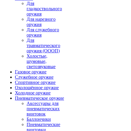
Для
гладкоствольного
оружия
Для нарезного
оружия
Для служебного
оружия
Для
травматического
оружия (ОООП)
Холостые,
шумовые,
светозвуковые
Газовое оружие
Служебное оружие
Спортивное оружие
Охолощённое оружие
Холодное оружие
Пневматическое оружие
Аксессуары для
пневматических
винтовок
Баллончики
Пневматические
винтовки