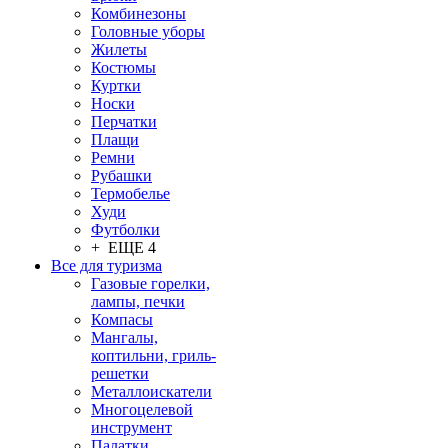
Комбинезоны
Головные уборы
Жилеты
Костюмы
Куртки
Носки
Перчатки
Плащи
Ремни
Рубашки
Термобелье
Худи
Футболки
+ ЕЩЕ 4
Все для туризма
Газовые горелки,
лампы, печки
Компасы
Мангалы,
коптильни, гриль-
решетки
Металлоискатели
Многоцелевой
инструмент
Палатки