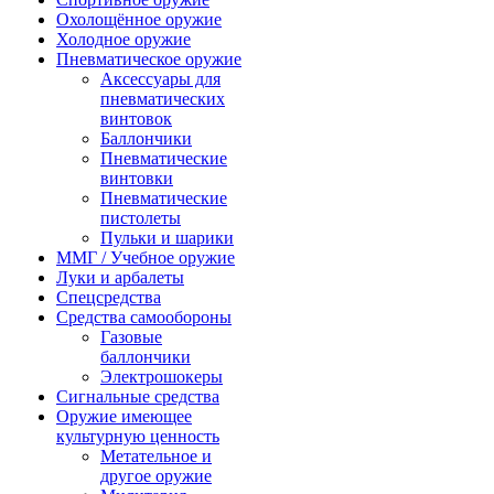
Охолощённое оружие
Холодное оружие
Пневматическое оружие
Аксессуары для
пневматических
винтовок
Баллончики
Пневматические
винтовки
Пневматические
пистолеты
Пульки и шарики
ММГ / Учебное оружие
Луки и арбалеты
Спецсредства
Средства самообороны
Газовые
баллончики
Электрошокеры
Сигнальные средства
Оружие имеющее
культурную ценность
Метательное и
другое оружие