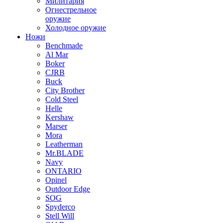
Милитария
Огнестрельное
оружие
Холодное оружие
Ножи
Benchmade
Al Mar
Boker
CJRB
Buck
City Brother
Cold Steel
Helle
Kershaw
Marser
Mora
Leatherman
Mr.BLADE
Navy
ONTARIO
Opinel
Outdoor Edge
SOG
Spyderco
Stell Will