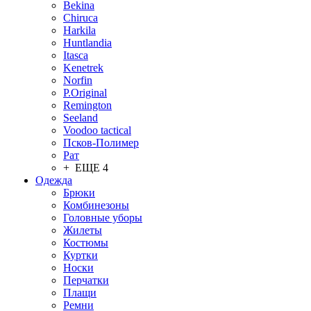
Bekina
Chiruсa
Harkila
Huntlandia
Itasca
Kenetrek
Norfin
P.Original
Remington
Seeland
Voodoo tactical
Псков-Полимер
Рат
+ ЕЩЕ 4
Одежда
Брюки
Комбинезоны
Головные уборы
Жилеты
Костюмы
Куртки
Носки
Перчатки
Плащи
Ремни