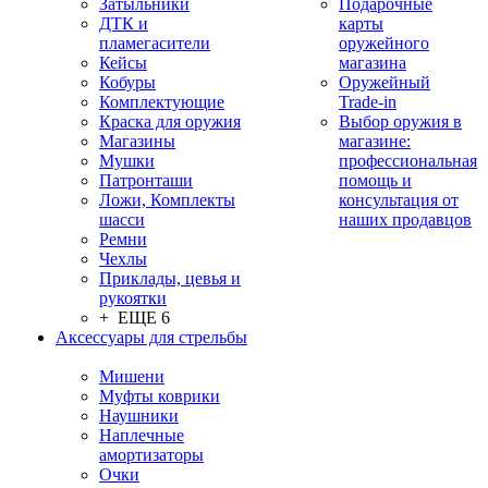
Затыльники
Подарочные
ДТК и
карты
пламегасители
оружейного
Кейсы
магазина
Кобуры
Оружейный
Комплектующие
Trade-in
Краска для оружия
Выбор оружия в
Магазины
магазине:
Мушки
профессиональная
Патронташи
помощь и
Ложи, Комплекты
консультация от
шасси
наших продавцов
Ремни
Чехлы
Приклады, цевья и
рукоятки
+ ЕЩЕ 6
Аксессуары для стрельбы
Мишени
Муфты коврики
Наушники
Наплечные
амортизаторы
Очки