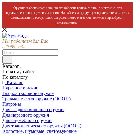
Оружие и боеприпасы можно приобрести только лично, в магазине, при
предъявлении паспорта и лицензии. На сайте эта продукция представлена в целях
ознакомления с ассортиментом розничного магазина, ее нельзя приобрести
дистанционно.
Мы работаем для Вас
с 1989 года
Каталог
По всему сайту
По каталогу
Каталог
Нарезное оружие
Гладкоствольное оружие
Травматическое оружие (ОООП)
Патроны
Для гладкоствольного оружия
Для нарезного оружия
Для служебного оружия
Для травматического оружия (ОООП)
Холостые, шумовые, светозвуковые