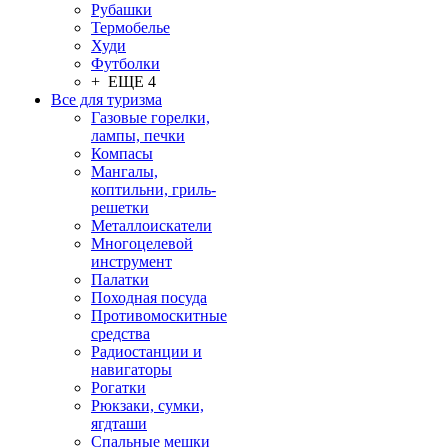
Рубашки
Термобелье
Худи
Футболки
+ ЕЩЕ 4
Все для туризма
Газовые горелки,
лампы, печки
Компасы
Мангалы,
коптильни, гриль-
решетки
Металлоискатели
Многоцелевой
инструмент
Палатки
Походная посуда
Противомоскитные
средства
Радиостанции и
навигаторы
Рогатки
Рюкзаки, сумки,
ягдташи
Спальные мешки