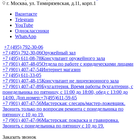
г. Москва, ул. Тимирязевская, д.11, корп.1
Вконтакте
Telegram
YouTube
Одноклассники
WhatsApp
+7 (495) 792-30-06
+7 (495) 792-30-06
Оружейный зал
+7 (495) 611-08-78
Консультант оружейного зала
+7 (901) 407-48-05
Отдела по работе с юридическими лицами
+7 (901) 407-47-54
Интернет магазин
+7 (495) 611-33-05
+7 (901) 407-48-15
Консультант не лицензионного зала
+7 (901) 407-47-89
Бухгалтерия. Время работы бухгалтерии, с
понедельника по пятницу, с 11:00 до 18:00, обед с 13:00 до
14:00. Доп.номер:+7(495)611-59-65
+7 (901) 407-47-56
Мастерская: слесарь/мастер-ложевщик.
Звонить только по вопросам ремонта с понедельника по
пятницу с 10 до 19.
+7 (901) 407-47-96
Мастерская: покраска и гравировка.
Звонить с понедельника по пятницу с 10 до 19.
Заказать звонок