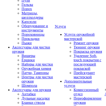
Пули
Гильзы
Порох
Матрицы,
шеллхолдеры
Капсюли
Оборудование и
Услуги
инструменты
Пороховницы
Услуги оружейной
Прокладки
мастерской
Пыжи
Ремонт оружия
Аксессуары для чистки
Тюнинг оружия
оружия
Покраска оружия
Вишеры
Удаление Soft-
Ёршики
touch покрытия с
Наборы для чистки
последующей
Оружейная химия
покраской
Патчи, Тампоны
Прейскурант
Центры для чистки
мастерской
оружия
Дополнительные
Шомпола
услуги
Аксессуары для оружия
Комиссионный
Антабки
отдел
Дульные насадки
Переоформление
Бланки ствола
оружия