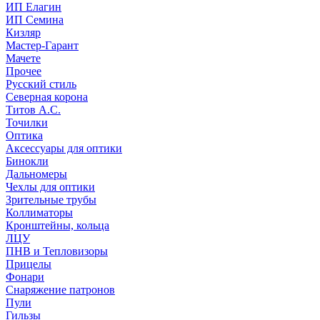
ИП Елагин
ИП Семина
Кизляр
Мастер-Гарант
Мачете
Прочее
Русский стиль
Северная корона
Титов А.С.
Точилки
Оптика
Аксессуары для оптики
Бинокли
Дальномеры
Чехлы для оптики
Зрительные трубы
Коллиматоры
Кронштейны, кольца
ЛЦУ
ПНВ и Тепловизоры
Прицелы
Фонари
Снаряжение патронов
Пули
Гильзы