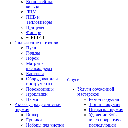
Кронштейны,
кольца
ЛЦУ
ПНВ и
Тепловизоры
Прицелы
Фонари
+ ЕЩЕ 1
Снаряжение патронов
Пули
Гильзы
Порох
Матрицы,
шеллхолдеры
Капсюли
Оборудование и
Услуги
инструменты
Пороховницы
Услуги оружейной
Прокладки
мастерской
Пыжи
Ремонт оружия
Аксессуары для чистки
Тюнинг оружия
оружия
Покраска оружия
Вишеры
Удаление Soft-
Ёршики
touch покрытия с
Наборы для чистки
последующей