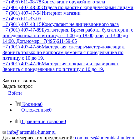
+7 (495) 611-08-78
Консультант оружейного зала
+7 (901) 407-48-05
Отдела по работе с юридическими лицами
+7 (901) 407-47-54
Интернет магазин
+7 (495) 611-33-05
+7 (901) 407-48-15
Консультант не лицензионного зала
+7 (901) 407-47-89
Бухгалтерия. Время работы бухгалтерии, с
понедельника по пятницу, с 11:00 до 18:00, обед с 13:00 до
14:00. Доп.номер:+7(495)611-59-65
+7 (901) 407-47-56
Мастерская: слесарь/мастер-ложевщик.
Звонить только по вопросам ремонта с понедельника по
пятницу с 10 до 19.
+7 (901) 407-47-96
Мастерская: покраска и гравировка.
Звонить с понедельника по пятницу с 10 до 19.
Заказать звонок
Задать вопрос
Войти
Корзина
0
Отложенные
0
Сравнение товаров
0
info@artemida-hunter.ru
Для коммерческих предложений:
commerse@artemida-hunter.ru