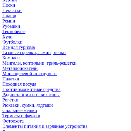
Носки
Перчатки
Плащи
Ремни
Рубашки
Термобелье
Худи
Футболки
Все для туризма
Газовые горелки, лампы, печки
Компасы
Мангалы, коптильни, гриль-решетки
Металлоискатели
Многоцелевой инструмент
Палатки
Походная посуда
Противомоскитные средства
Радиостанции и навигаторы
Рогатки
Рюкзаки, сумки, ягдташи
Спальные мешки
Термосы и фляжки
Фотоохота
Элементы питания и зарядные устройства