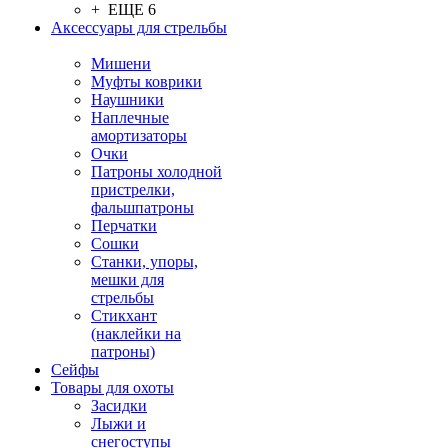
+ ЕЩЕ 6
Аксессуары для стрельбы
Мишени
Муфты коврики
Наушники
Наплечные
амортизаторы
Очки
Патроны холодной
пристрелки,
фальшпатроны
Перчатки
Сошки
Станки, упоры,
мешки для
стрельбы
Стикхант
(наклейки на
патроны)
Сейфы
Товары для охоты
Засидки
Лыжи и
снегоступы