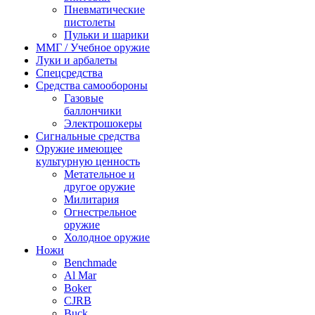
Пневматические
пистолеты
Пульки и шарики
ММГ / Учебное оружие
Луки и арбалеты
Спецсредства
Средства самообороны
Газовые
баллончики
Электрошокеры
Сигнальные средства
Оружие имеющее
культурную ценность
Метательное и
другое оружие
Милитария
Огнестрельное
оружие
Холодное оружие
Ножи
Benchmade
Al Mar
Boker
CJRB
Buck