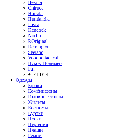
Bekina
Chiruсa
Harkila
Huntlandia
Itasca
Kenetrek
Norfin
P.Original
Remington
Seeland
Voodoo tactical
Псков-Полимер
Рат
+ ЕЩЕ 4
Одежда
Брюки
Комбинезоны
Головные уборы
Жилеты
Костюмы
Куртки
Носки
Перчатки
Плащи
Ремни