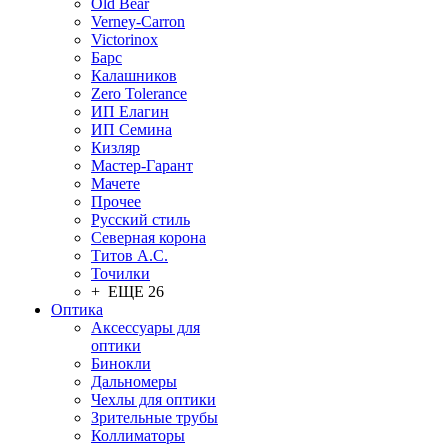
Old Bear
Verney-Carron
Victorinox
Барс
Калашников
Zero Tolerance
ИП Елагин
ИП Семина
Кизляр
Мастер-Гарант
Мачете
Прочее
Русский стиль
Северная корона
Титов А.С.
Точилки
+ ЕЩЕ 26
Оптика
Аксессуары для
оптики
Бинокли
Дальномеры
Чехлы для оптики
Зрительные трубы
Коллиматоры