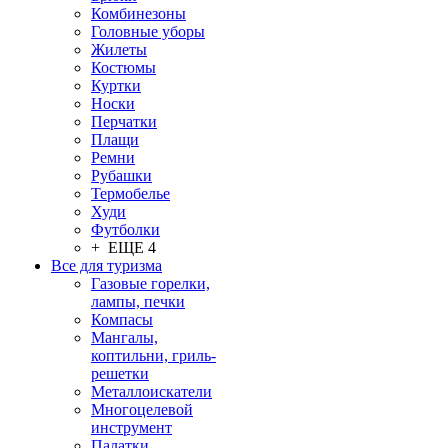
Комбинезоны
Головные уборы
Жилеты
Костюмы
Куртки
Носки
Перчатки
Плащи
Ремни
Рубашки
Термобелье
Худи
Футболки
+ ЕЩЕ 4
Все для туризма
Газовые горелки,
лампы, печки
Компасы
Мангалы,
коптильни, гриль-
решетки
Металлоискатели
Многоцелевой
инструмент
Палатки