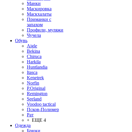
Манки
Маскировка
Маскхалаты
Приманки с
запахом
Профили, муляжи
Чучела
Обувь
Aigle
Bekina
Chiruсa
Harkila
Huntlandia
Itasca
Kenetrek
Norfin
P.Original
Remington
Seeland
Voodoo tactical
Псков-Полимер
Рат
+ ЕЩЕ 4
Одежда
Брюки