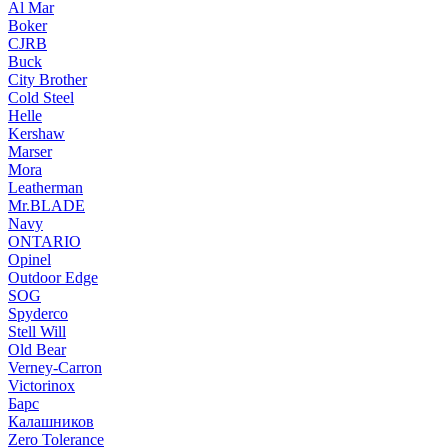
Al Mar
Boker
CJRB
Buck
City Brother
Cold Steel
Helle
Kershaw
Marser
Mora
Leatherman
Mr.BLADE
Navy
ONTARIO
Opinel
Outdoor Edge
SOG
Spyderco
Stell Will
Old Bear
Verney-Carron
Victorinox
Барс
Калашников
Zero Tolerance