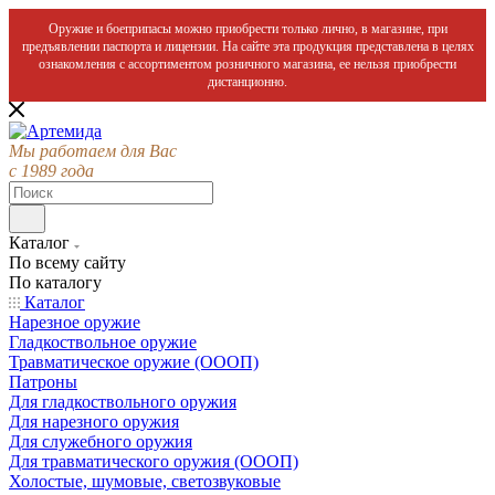
Оружие и боеприпасы можно приобрести только лично, в магазине, при
предъявлении паспорта и лицензии. На сайте эта продукция представлена в целях
ознакомления с ассортиментом розничного магазина, ее нельзя приобрести
дистанционно.
Мы работаем для Вас
с 1989 года
Каталог
По всему сайту
По каталогу
Каталог
Нарезное оружие
Гладкоствольное оружие
Травматическое оружие (ОООП)
Патроны
Для гладкоствольного оружия
Для нарезного оружия
Для служебного оружия
Для травматического оружия (ОООП)
Холостые, шумовые, светозвуковые