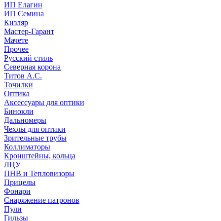
ИП Елагин
ИП Семина
Кизляр
Мастер-Гарант
Мачете
Прочее
Русский стиль
Северная корона
Титов А.С.
Точилки
Оптика
Аксессуары для оптики
Бинокли
Дальномеры
Чехлы для оптики
Зрительные трубы
Коллиматоры
Кронштейны, кольца
ЛЦУ
ПНВ и Тепловизоры
Прицелы
Фонари
Снаряжение патронов
Пули
Гильзы