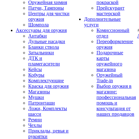
Оружейная химия
покраской
Патчи, Тампоны
Прейскурант
Центры для чистки
мастерской
оружия
Дополнительные
Шомпола
услуги
Аксессуары для оружия
Комиссионный
Антабки
отдел
Дульные насадки
Переоформление
Бланки ствола
оружия
Затыльники
Подарочные
ДТК и
карты
пламегасители
оружейного
Кейсы
магазина
Кобуры
Оружейный
Комплектующие
Trade-in
Краска для оружия
Выбор оружия в
Магазины
магазине:
Мушки
профессиональная
Патронташи
помощь и
Ложи, Комплекты
консультация от
шасси
наших продавцов
Ремни
Чехлы
Приклады, цевья и
рукоятки