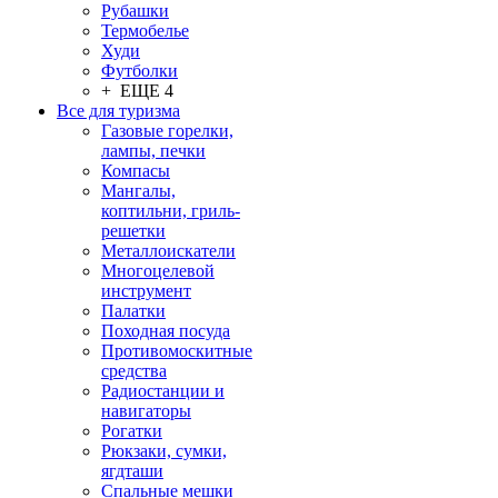
Рубашки
Термобелье
Худи
Футболки
+ ЕЩЕ 4
Все для туризма
Газовые горелки,
лампы, печки
Компасы
Мангалы,
коптильни, гриль-
решетки
Металлоискатели
Многоцелевой
инструмент
Палатки
Походная посуда
Противомоскитные
средства
Радиостанции и
навигаторы
Рогатки
Рюкзаки, сумки,
ягдташи
Спальные мешки