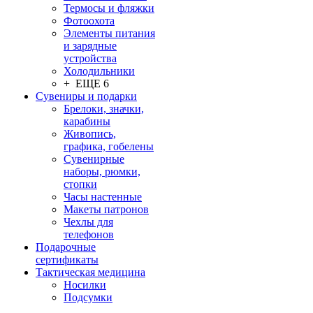
Термосы и фляжки
Фотоохота
Элементы питания
и зарядные
устройства
Холодильники
+ ЕЩЕ 6
Сувениры и подарки
Брелоки, значки,
карабины
Живопись,
графика, гобелены
Сувенирные
наборы, рюмки,
стопки
Часы настенные
Макеты патронов
Чехлы для
телефонов
Подарочные
сертификаты
Тактическая медицина
Носилки
Подсумки