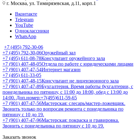
г. Москва, ул. Тимирязевская, д.11, корп.1
Вконтакте
Telegram
YouTube
Одноклассники
WhatsApp
+7 (495) 792-30-06
+7 (495) 792-30-06
Оружейный зал
+7 (495) 611-08-78
Консультант оружейного зала
+7 (901) 407-48-05
Отдела по работе с юридическими лицами
+7 (901) 407-47-54
Интернет магазин
+7 (495) 611-33-05
+7 (901) 407-48-15
Консультант не лицензионного зала
+7 (901) 407-47-89
Бухгалтерия. Время работы бухгалтерии, с
понедельника по пятницу, с 11:00 до 18:00, обед с 13:00 до
14:00. Доп.номер:+7(495)611-59-65
+7 (901) 407-47-56
Мастерская: слесарь/мастер-ложевщик.
Звонить только по вопросам ремонта с понедельника по
пятницу с 10 до 19.
+7 (901) 407-47-96
Мастерская: покраска и гравировка.
Звонить с понедельника по пятницу с 10 до 19.
Заказать звонок