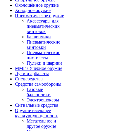
Охолощённое оружие
Холодное оружие
Пневматическое оружие
Аксессуары для
пневматических
винтовок
Баллончики
Пневматические
винтовки
Пневматические
пистолеты
Пульки и шарики
ММГ / Учебное оружие
Луки и арбалеты
Спецсредства
Средства самообороны
Газовые
баллончики
Электрошокеры
Сигнальные средства
Оружие имеющее
культурную ценность
Метательное и
другое оружие