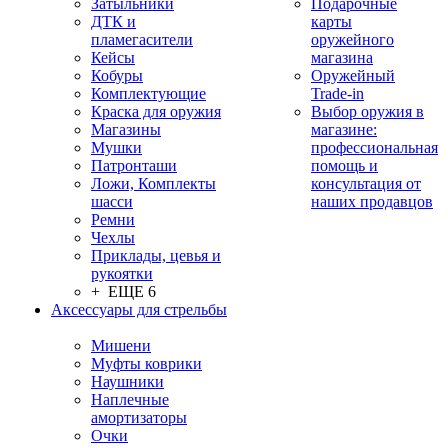
Затыльники
Подарочные
ДТК и
карты
пламегасители
оружейного
Кейсы
магазина
Кобуры
Оружейный
Комплектующие
Trade-in
Краска для оружия
Выбор оружия в
Магазины
магазине:
Мушки
профессиональная
Патронташи
помощь и
Ложи, Комплекты
консультация от
шасси
наших продавцов
Ремни
Чехлы
Приклады, цевья и
рукоятки
+ ЕЩЕ 6
Аксессуары для стрельбы
Мишени
Муфты коврики
Наушники
Наплечные
амортизаторы
Очки