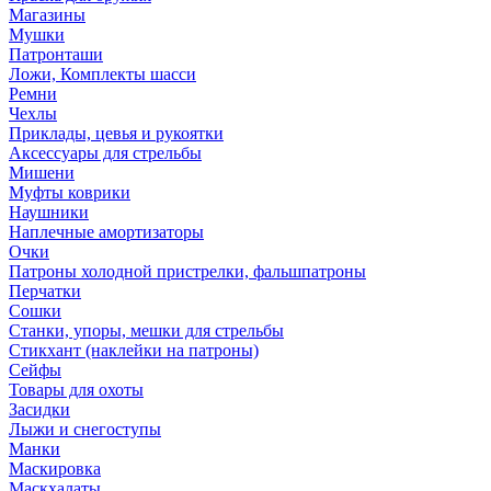
Магазины
Мушки
Патронташи
Ложи, Комплекты шасси
Ремни
Чехлы
Приклады, цевья и рукоятки
Аксессуары для стрельбы
Мишени
Муфты коврики
Наушники
Наплечные амортизаторы
Очки
Патроны холодной пристрелки, фальшпатроны
Перчатки
Сошки
Станки, упоры, мешки для стрельбы
Стикхант (наклейки на патроны)
Сейфы
Товары для охоты
Засидки
Лыжи и снегоступы
Манки
Маскировка
Маскхалаты