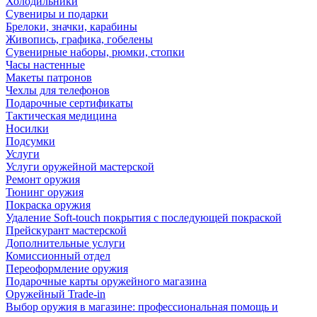
Холодильники
Сувениры и подарки
Брелоки, значки, карабины
Живопись, графика, гобелены
Сувенирные наборы, рюмки, стопки
Часы настенные
Макеты патронов
Чехлы для телефонов
Подарочные сертификаты
Тактическая медицина
Носилки
Подсумки
Услуги
Услуги оружейной мастерской
Ремонт оружия
Тюнинг оружия
Покраска оружия
Удаление Soft-touch покрытия с последующей покраской
Прейскурант мастерской
Дополнительные услуги
Комиссионный отдел
Переоформление оружия
Подарочные карты оружейного магазина
Оружейный Trade-in
Выбор оружия в магазине: профессиональная помощь и