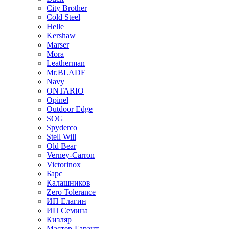
City Brother
Cold Steel
Helle
Kershaw
Marser
Mora
Leatherman
Mr.BLADE
Navy
ONTARIO
Opinel
Outdoor Edge
SOG
Spyderco
Stell Will
Old Bear
Verney-Carron
Victorinox
Барс
Калашников
Zero Tolerance
ИП Елагин
ИП Семина
Кизляр
Мастер-Гарант