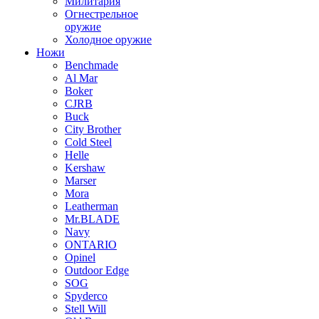
Милитария
Огнестрельное
оружие
Холодное оружие
Ножи
Benchmade
Al Mar
Boker
CJRB
Buck
City Brother
Cold Steel
Helle
Kershaw
Marser
Mora
Leatherman
Mr.BLADE
Navy
ONTARIO
Opinel
Outdoor Edge
SOG
Spyderco
Stell Will