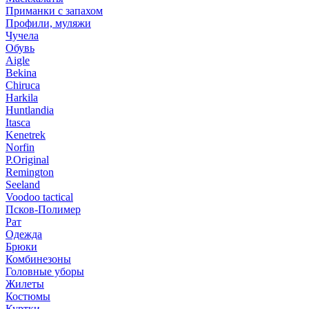
Приманки с запахом
Профили, муляжи
Чучела
Обувь
Aigle
Bekina
Chiruсa
Harkila
Huntlandia
Itasca
Kenetrek
Norfin
P.Original
Remington
Seeland
Voodoo tactical
Псков-Полимер
Рат
Одежда
Брюки
Комбинезоны
Головные уборы
Жилеты
Костюмы
Куртки