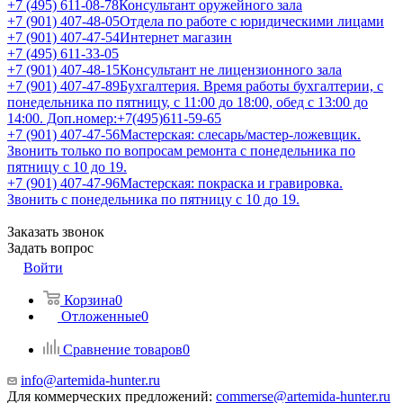
+7 (495) 611-08-78
Консультант оружейного зала
+7 (901) 407-48-05
Отдела по работе с юридическими лицами
+7 (901) 407-47-54
Интернет магазин
+7 (495) 611-33-05
+7 (901) 407-48-15
Консультант не лицензионного зала
+7 (901) 407-47-89
Бухгалтерия. Время работы бухгалтерии, с
понедельника по пятницу, с 11:00 до 18:00, обед с 13:00 до
14:00. Доп.номер:+7(495)611-59-65
+7 (901) 407-47-56
Мастерская: слесарь/мастер-ложевщик.
Звонить только по вопросам ремонта с понедельника по
пятницу с 10 до 19.
+7 (901) 407-47-96
Мастерская: покраска и гравировка.
Звонить с понедельника по пятницу с 10 до 19.
Заказать звонок
Задать вопрос
Войти
Корзина
0
Отложенные
0
Сравнение товаров
0
info@artemida-hunter.ru
Для коммерческих предложений:
commerse@artemida-hunter.ru