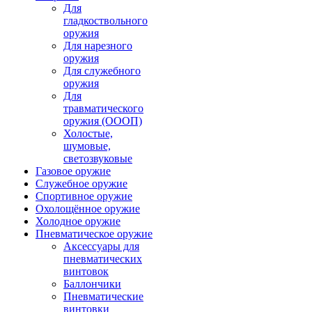
Для
гладкоствольного
оружия
Для нарезного
оружия
Для служебного
оружия
Для
травматического
оружия (ОООП)
Холостые,
шумовые,
светозвуковые
Газовое оружие
Служебное оружие
Спортивное оружие
Охолощённое оружие
Холодное оружие
Пневматическое оружие
Аксессуары для
пневматических
винтовок
Баллончики
Пневматические
винтовки