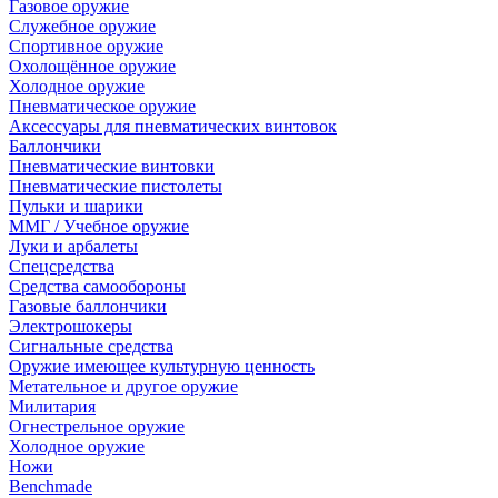
Газовое оружие
Служебное оружие
Спортивное оружие
Охолощённое оружие
Холодное оружие
Пневматическое оружие
Аксессуары для пневматических винтовок
Баллончики
Пневматические винтовки
Пневматические пистолеты
Пульки и шарики
ММГ / Учебное оружие
Луки и арбалеты
Спецсредства
Средства самообороны
Газовые баллончики
Электрошокеры
Сигнальные средства
Оружие имеющее культурную ценность
Метательное и другое оружие
Милитария
Огнестрельное оружие
Холодное оружие
Ножи
Benchmade