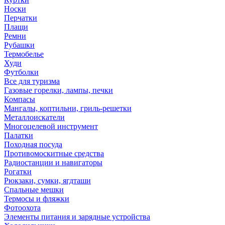
Носки
Перчатки
Плащи
Ремни
Рубашки
Термобелье
Худи
Футболки
Все для туризма
Газовые горелки, лампы, печки
Компасы
Мангалы, коптильни, гриль-решетки
Металлоискатели
Многоцелевой инструмент
Палатки
Походная посуда
Противомоскитные средства
Радиостанции и навигаторы
Рогатки
Рюкзаки, сумки, ягдташи
Спальные мешки
Термосы и фляжки
Фотоохота
Элементы питания и зарядные устройства