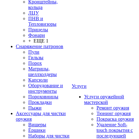
Кронштейны,
кольца
ЛЦУ
ПНВ и
Тепловизоры
Прицелы
Фонари
+ ЕЩЕ 1
Снаряжение патронов
Пули
Гильзы
Порох
Матрицы,
шеллхолдеры
Капсюли
Оборудование и
Услуги
инструменты
Пороховницы
Услуги оружейной
Прокладки
мастерской
Пыжи
Ремонт оружия
Аксессуары для чистки
Тюнинг оружия
оружия
Покраска оружия
Вишеры
Удаление Soft-
Ёршики
touch покрытия с
Наборы для чистки
последующей