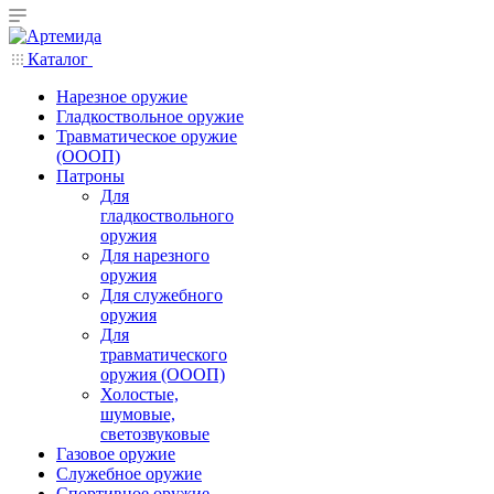
Каталог
Нарезное оружие
Гладкоствольное оружие
Травматическое оружие
(ОООП)
Патроны
Для
гладкоствольного
оружия
Для нарезного
оружия
Для служебного
оружия
Для
травматического
оружия (ОООП)
Холостые,
шумовые,
светозвуковые
Газовое оружие
Служебное оружие
Спортивное оружие