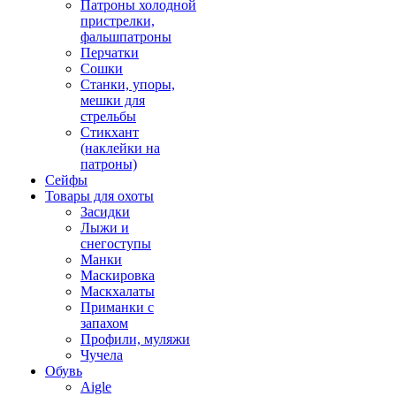
Патроны холодной
пристрелки,
фальшпатроны
Перчатки
Сошки
Станки, упоры,
мешки для
стрельбы
Стикхант
(наклейки на
патроны)
Сейфы
Товары для охоты
Засидки
Лыжи и
снегоступы
Манки
Маскировка
Маскхалаты
Приманки с
запахом
Профили, муляжи
Чучела
Обувь
Aigle