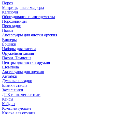
Порох
Матрицы, шеллхолдеры
Капсюли
Оборудование и инструменты
Пороховницы
Прокладки
Пыжи
Аксессуары для чистки оружия
Вишеры
Ёршики
Наборы для чистки
Оружейная химия
Патчи, Тампоны
Центры для чистки оружия
Шомпола
Аксессуары для оружия
Антабки
Дульные насадки
Бланки ствола
Затыльники
ДТК и пламегасители
Кейсы
Кобуры
Комплектующие
Краска для оружия