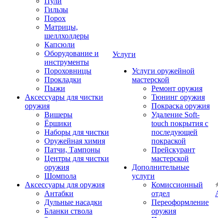
Пули
Гильзы
Порох
Матрицы,
шеллхолдеры
Капсюли
Оборудование и
Услуги
инструменты
Пороховницы
Услуги оружейной
Прокладки
мастерской
Пыжи
Ремонт оружия
Аксессуары для чистки
Тюнинг оружия
оружия
Покраска оружия
Вишеры
Удаление Soft-
Ёршики
touch покрытия с
Наборы для чистки
последующей
Оружейная химия
покраской
Патчи, Тампоны
Прейскурант
Центры для чистки
мастерской
оружия
Дополнительные
Шомпола
услуги
Аксессуары для оружия
Комиссионный
Антабки
отдел
Дульные насадки
Переоформление
Бланки ствола
оружия