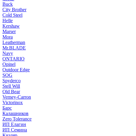
Buck
City Brother
Cold Steel
Helle
Kershaw
Marser
Mora
Leatherman
Mr.BLADE
Navy
ONTARIO
Opinel
Outdoor Edge
SOG
Spyderco
Stell Will
Old Bear
Verney-Carron
Victorinox
Барс
Калашников
Zero Tolerance
ИП Елагин
ИП Семина
Кизляр