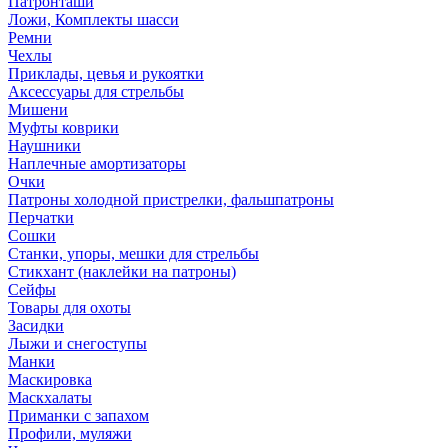
Патронташи
Ложи, Комплекты шасси
Ремни
Чехлы
Приклады, цевья и рукоятки
Аксессуары для стрельбы
Мишени
Муфты коврики
Наушники
Наплечные амортизаторы
Очки
Патроны холодной пристрелки, фальшпатроны
Перчатки
Сошки
Станки, упоры, мешки для стрельбы
Стикхант (наклейки на патроны)
Сейфы
Товары для охоты
Засидки
Лыжи и снегоступы
Манки
Маскировка
Маскхалаты
Приманки с запахом
Профили, муляжи