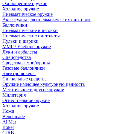
Охолощённое оружие
Холодное оружие
Пневматическое оружие
Аксессуары для пневматических винтовок
Баллончики
Пневматические винтовки
Пневматические пистолеты
Пульки и шарики
ММГ / Учебное оружие
Луки и арбалеты
Спецсредства
Средства самообороны
Газовые баллончики
Электрошокеры
Сигнальные средства
Оружие имеющее культурную ценность
Метательное и другое оружие
Милитария
Огнестрельное оружие
Холодное оружие
Ножи
Benchmade
Al Mar
Boker
CJRB