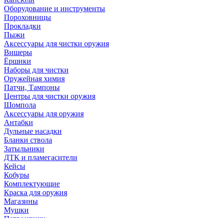
Оборудование и инструменты
Пороховницы
Прокладки
Пыжи
Аксессуары для чистки оружия
Вишеры
Ёршики
Наборы для чистки
Оружейная химия
Патчи, Тампоны
Центры для чистки оружия
Шомпола
Аксессуары для оружия
Антабки
Дульные насадки
Бланки ствола
Затыльники
ДТК и пламегасители
Кейсы
Кобуры
Комплектующие
Краска для оружия
Магазины
Мушки