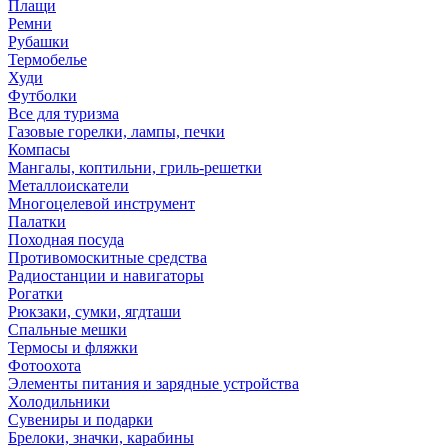
Плащи
Ремни
Рубашки
Термобелье
Худи
Футболки
Все для туризма
Газовые горелки, лампы, печки
Компасы
Мангалы, коптильни, гриль-решетки
Металлоискатели
Многоцелевой инструмент
Палатки
Походная посуда
Противомоскитные средства
Радиостанции и навигаторы
Рогатки
Рюкзаки, сумки, ягдташи
Спальные мешки
Термосы и фляжки
Фотоохота
Элементы питания и зарядные устройства
Холодильники
Сувениры и подарки
Брелоки, значки, карабины