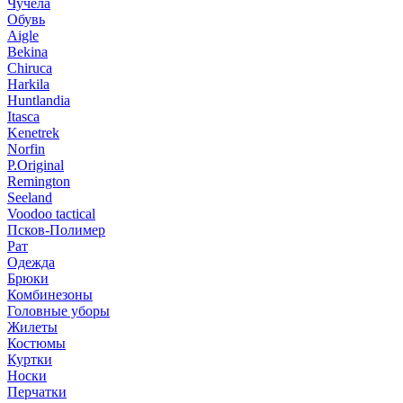
Чучела
Обувь
Aigle
Bekina
Chiruсa
Harkila
Huntlandia
Itasca
Kenetrek
Norfin
P.Original
Remington
Seeland
Voodoo tactical
Псков-Полимер
Рат
Одежда
Брюки
Комбинезоны
Головные уборы
Жилеты
Костюмы
Куртки
Носки
Перчатки