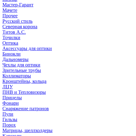
Мастер-Гарант
Мачете
Прочее
Русский стиль
Северная корона
Титов А.С.
Точилки
Оптика
Аксессуары для оптики
Бинокли
Дальномеры
Чехлы для оптики
Зрительные трубы
Коллиматоры
Кронштейны, кольца
ЛЦУ
ПНВ и Тепловизоры
Прицелы
Фонари
Снаряжение патронов
Пули
Гильзы
Порох
Матрицы, шеллхолдеры
Капсюли