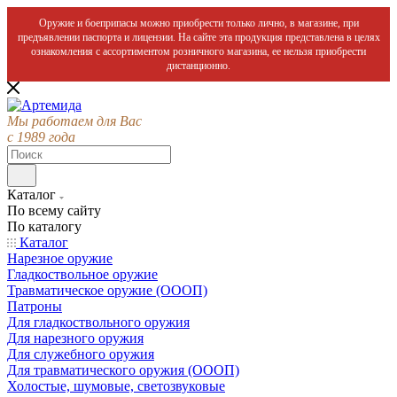
Оружие и боеприпасы можно приобрести только лично, в магазине, при
предъявлении паспорта и лицензии. На сайте эта продукция представлена в целях
ознакомления с ассортиментом розничного магазина, ее нельзя приобрести
дистанционно.
Мы работаем для Вас
с 1989 года
Каталог
По всему сайту
По каталогу
Каталог
Нарезное оружие
Гладкоствольное оружие
Травматическое оружие (ОООП)
Патроны
Для гладкоствольного оружия
Для нарезного оружия
Для служебного оружия
Для травматического оружия (ОООП)
Холостые, шумовые, светозвуковые