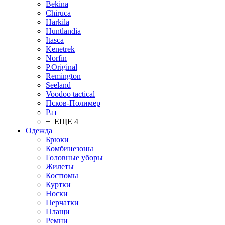
Bekina
Chiruсa
Harkila
Huntlandia
Itasca
Kenetrek
Norfin
P.Original
Remington
Seeland
Voodoo tactical
Псков-Полимер
Рат
+ ЕЩЕ 4
Одежда
Брюки
Комбинезоны
Головные уборы
Жилеты
Костюмы
Куртки
Носки
Перчатки
Плащи
Ремни