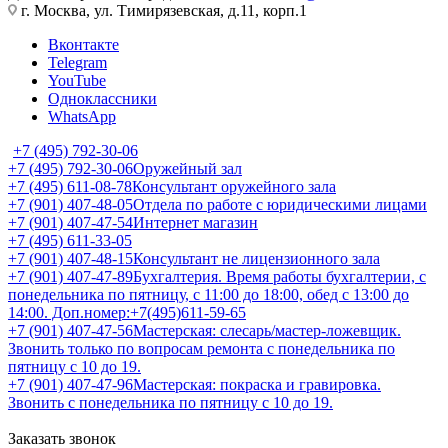
г. Москва, ул. Тимирязевская, д.11, корп.1
Вконтакте
Telegram
YouTube
Одноклассники
WhatsApp
+7 (495) 792-30-06
+7 (495) 792-30-06
Оружейный зал
+7 (495) 611-08-78
Консультант оружейного зала
+7 (901) 407-48-05
Отдела по работе с юридическими лицами
+7 (901) 407-47-54
Интернет магазин
+7 (495) 611-33-05
+7 (901) 407-48-15
Консультант не лицензионного зала
+7 (901) 407-47-89
Бухгалтерия. Время работы бухгалтерии, с
понедельника по пятницу, с 11:00 до 18:00, обед с 13:00 до
14:00. Доп.номер:+7(495)611-59-65
+7 (901) 407-47-56
Мастерская: слесарь/мастер-ложевщик.
Звонить только по вопросам ремонта с понедельника по
пятницу с 10 до 19.
+7 (901) 407-47-96
Мастерская: покраска и гравировка.
Звонить с понедельника по пятницу с 10 до 19.
Заказать звонок