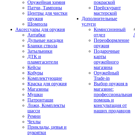
Оружейная химия
покраской
Патчи, Тампоны
Прейскурант
Центры для чистки
мастерской
оружия
Дополнительные
Шомпола
услуги
Аксессуары для оружия
Комиссионный
Антабки
отдел
Дульные насадки
Переоформление
Бланки ствола
оружия
Затыльники
Подарочные
ДТК и
карты
пламегасители
оружейного
Кейсы
магазина
Кобуры
Оружейный
Комплектующие
Trade-in
Краска для оружия
Выбор оружия в
Магазины
магазине:
Мушки
профессиональная
Патронташи
помощь и
Ложи, Комплекты
консультация от
шасси
наших продавцов
Ремни
Чехлы
Приклады, цевья и
рукоятки