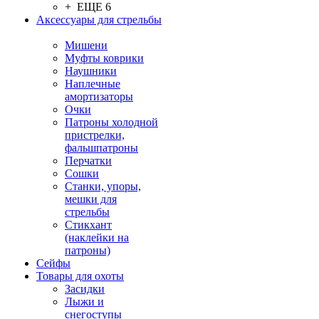
+ ЕЩЕ 6
Аксессуары для стрельбы
Мишени
Муфты коврики
Наушники
Наплечные
амортизаторы
Очки
Патроны холодной
пристрелки,
фальшпатроны
Перчатки
Сошки
Станки, упоры,
мешки для
стрельбы
Стикхант
(наклейки на
патроны)
Сейфы
Товары для охоты
Засидки
Лыжи и
снегоступы