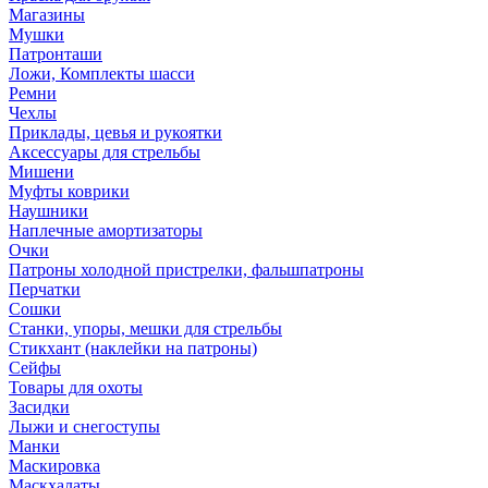
Магазины
Мушки
Патронташи
Ложи, Комплекты шасси
Ремни
Чехлы
Приклады, цевья и рукоятки
Аксессуары для стрельбы
Мишени
Муфты коврики
Наушники
Наплечные амортизаторы
Очки
Патроны холодной пристрелки, фальшпатроны
Перчатки
Сошки
Станки, упоры, мешки для стрельбы
Стикхант (наклейки на патроны)
Сейфы
Товары для охоты
Засидки
Лыжи и снегоступы
Манки
Маскировка
Маскхалаты