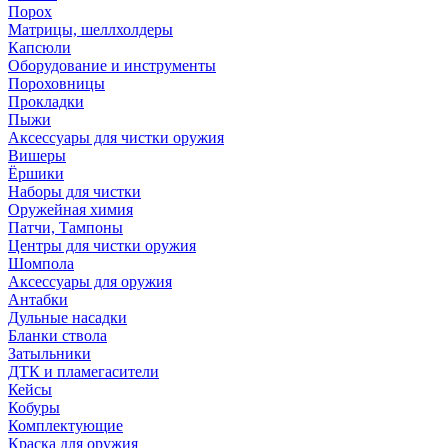
Порох
Матрицы, шеллхолдеры
Капсюли
Оборудование и инструменты
Пороховницы
Прокладки
Пыжи
Аксессуары для чистки оружия
Вишеры
Ёршики
Наборы для чистки
Оружейная химия
Патчи, Тампоны
Центры для чистки оружия
Шомпола
Аксессуары для оружия
Антабки
Дульные насадки
Бланки ствола
Затыльники
ДТК и пламегасители
Кейсы
Кобуры
Комплектующие
Краска для оружия