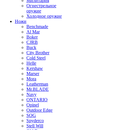
Милитария
Огнестрельное
оружие
Холодное оружие
Ножи
Benchmade
Al Mar
Boker
CJRB
Buck
City Brother
Cold Steel
Helle
Kershaw
Marser
Mora
Leatherman
Mr.BLADE
Navy
ONTARIO
Opinel
Outdoor Edge
SOG
Spyderco
Stell Will