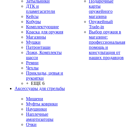
Затыльники
Подарочные
ДТК и
карты
пламегасители
оружейного
Кейсы
магазина
Кобуры
Оружейный
Комплектующие
Trade-in
Краска для оружия
Выбор оружия в
Магазины
магазине:
Мушки
профессиональная
Патронташи
помощь и
Ложи, Комплекты
консультация от
шасси
наших продавцов
Ремни
Чехлы
Приклады, цевья и
рукоятки
+ ЕЩЕ 6
Аксессуары для стрельбы
Мишени
Муфты коврики
Наушники
Наплечные
амортизаторы
Очки