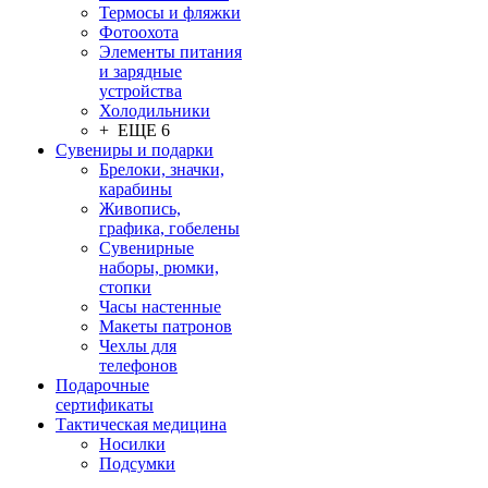
Термосы и фляжки
Фотоохота
Элементы питания
и зарядные
устройства
Холодильники
+ ЕЩЕ 6
Сувениры и подарки
Брелоки, значки,
карабины
Живопись,
графика, гобелены
Сувенирные
наборы, рюмки,
стопки
Часы настенные
Макеты патронов
Чехлы для
телефонов
Подарочные
сертификаты
Тактическая медицина
Носилки
Подсумки