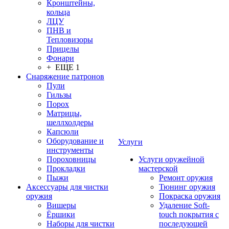
Кронштейны,
кольца
ЛЦУ
ПНВ и
Тепловизоры
Прицелы
Фонари
+ ЕЩЕ 1
Снаряжение патронов
Пули
Гильзы
Порох
Матрицы,
шеллхолдеры
Капсюли
Оборудование и
Услуги
инструменты
Пороховницы
Услуги оружейной
Прокладки
мастерской
Пыжи
Ремонт оружия
Аксессуары для чистки
Тюнинг оружия
оружия
Покраска оружия
Вишеры
Удаление Soft-
Ёршики
touch покрытия с
Наборы для чистки
последующей