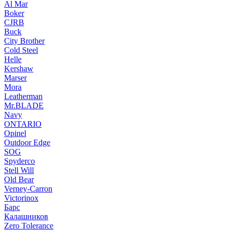
Al Mar
Boker
CJRB
Buck
City Brother
Cold Steel
Helle
Kershaw
Marser
Mora
Leatherman
Mr.BLADE
Navy
ONTARIO
Opinel
Outdoor Edge
SOG
Spyderco
Stell Will
Old Bear
Verney-Carron
Victorinox
Барс
Калашников
Zero Tolerance