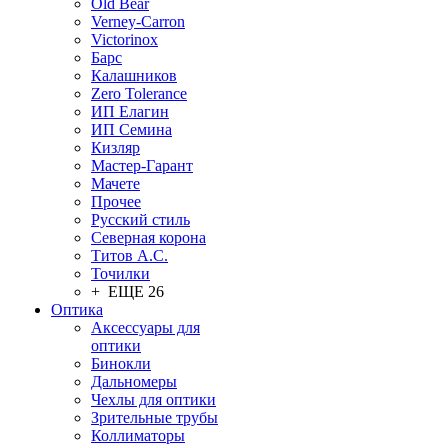
Old Bear
Verney-Carron
Victorinox
Барс
Калашников
Zero Tolerance
ИП Елагин
ИП Семина
Кизляр
Мастер-Гарант
Мачете
Прочее
Русский стиль
Северная корона
Титов А.С.
Точилки
+ ЕЩЕ 26
Оптика
Аксессуары для
оптики
Бинокли
Дальномеры
Чехлы для оптики
Зрительные трубы
Коллиматоры