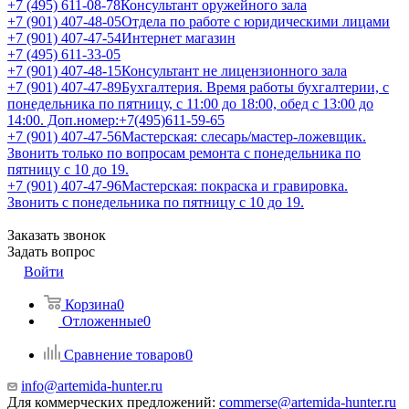
+7 (495) 611-08-78
Консультант оружейного зала
+7 (901) 407-48-05
Отдела по работе с юридическими лицами
+7 (901) 407-47-54
Интернет магазин
+7 (495) 611-33-05
+7 (901) 407-48-15
Консультант не лицензионного зала
+7 (901) 407-47-89
Бухгалтерия. Время работы бухгалтерии, с
понедельника по пятницу, с 11:00 до 18:00, обед с 13:00 до
14:00. Доп.номер:+7(495)611-59-65
+7 (901) 407-47-56
Мастерская: слесарь/мастер-ложевщик.
Звонить только по вопросам ремонта с понедельника по
пятницу с 10 до 19.
+7 (901) 407-47-96
Мастерская: покраска и гравировка.
Звонить с понедельника по пятницу с 10 до 19.
Заказать звонок
Задать вопрос
Войти
Корзина
0
Отложенные
0
Сравнение товаров
0
info@artemida-hunter.ru
Для коммерческих предложений:
commerse@artemida-hunter.ru