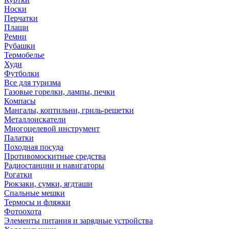
Носки
Перчатки
Плащи
Ремни
Рубашки
Термобелье
Худи
Футболки
Все для туризма
Газовые горелки, лампы, печки
Компасы
Мангалы, коптильни, гриль-решетки
Металлоискатели
Многоцелевой инструмент
Палатки
Походная посуда
Противомоскитные средства
Радиостанции и навигаторы
Рогатки
Рюкзаки, сумки, ягдташи
Спальные мешки
Термосы и фляжки
Фотоохота
Элементы питания и зарядные устройства