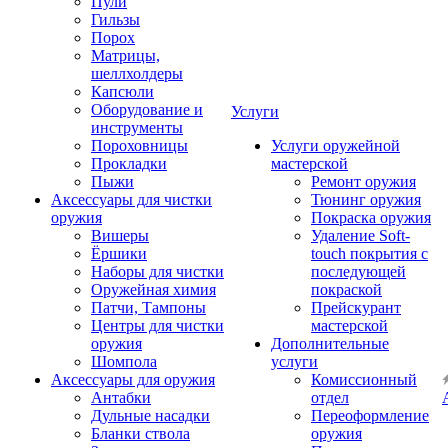
Пули
Гильзы
Порох
Матрицы,
шеллхолдеры
Капсюли
Оборудование и
Услуги
инструменты
Пороховницы
Услуги оружейной
Прокладки
мастерской
Пыжи
Ремонт оружия
Аксессуары для чистки
Тюнинг оружия
оружия
Покраска оружия
Вишеры
Удаление Soft-
Ёршики
touch покрытия с
Наборы для чистки
последующей
Оружейная химия
покраской
Патчи, Тампоны
Прейскурант
Центры для чистки
мастерской
оружия
Дополнительные
Шомпола
услуги
Аксессуары для оружия
Комиссионный
Антабки
отдел
Дульные насадки
Переоформление
Бланки ствола
оружия