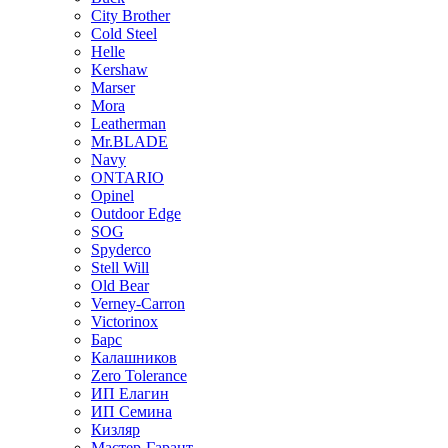
City Brother
Cold Steel
Helle
Kershaw
Marser
Mora
Leatherman
Mr.BLADE
Navy
ONTARIO
Opinel
Outdoor Edge
SOG
Spyderco
Stell Will
Old Bear
Verney-Carron
Victorinox
Барс
Калашников
Zero Tolerance
ИП Елагин
ИП Семина
Кизляр
Мастер-Гарант