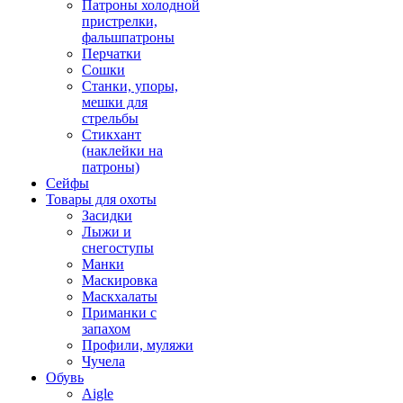
Патроны холодной
пристрелки,
фальшпатроны
Перчатки
Сошки
Станки, упоры,
мешки для
стрельбы
Стикхант
(наклейки на
патроны)
Сейфы
Товары для охоты
Засидки
Лыжи и
снегоступы
Манки
Маскировка
Маскхалаты
Приманки с
запахом
Профили, муляжи
Чучела
Обувь
Aigle