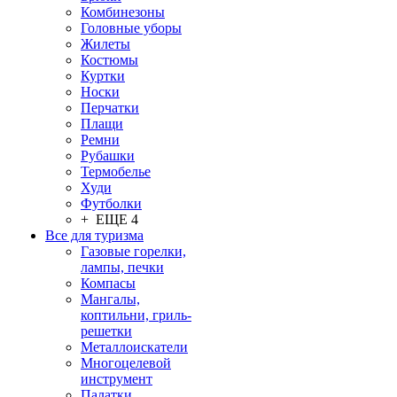
Комбинезоны
Головные уборы
Жилеты
Костюмы
Куртки
Носки
Перчатки
Плащи
Ремни
Рубашки
Термобелье
Худи
Футболки
+ ЕЩЕ 4
Все для туризма
Газовые горелки,
лампы, печки
Компасы
Мангалы,
коптильни, гриль-
решетки
Металлоискатели
Многоцелевой
инструмент
Палатки