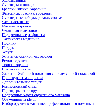
Холодильники
Сувениры и подарки
Брелоки, значки, карабины
Живопись, графика, гобелены
Сувенирные наборы, рюмки, стопки
Часы настенные
Макеты патронов
Чехлы для телефонов
Подарочные сертификаты
Тактическая медицина
Носилки
Подсумки
Услуги
Услуги оружейной мастерской
Ремонт оружия
Тюнинг оружия
Покраска оружия
Удаление Soft-touch покрытия с последующей покраской
Прейскурант мастерской
Дополнительные услуги
Комиссионный отдел
Переоформление оружия
Подарочные карты оружейного магазина
Оружейный Trade-in
Выбор оружия в магазине: профессиональная помощь и