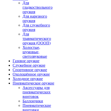
Для
гладкоствольного
оружия
Для нарезного
оружия
Для служебного
оружия
Для
травматического
оружия (ОООП)
Холостые,
шумовые,
светозвуковые
Газовое оружие
Служебное оружие
Спортивное оружие
Охолощённое оружие
Холодное оружие
Пневматическое оружие
Аксессуары для
пневматических
винтовок
Баллончики
Пневматические
винтовки