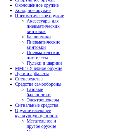
Охолощённое оружие
Холодное оружие
Пневматическое оружие
Аксессуары для
пневматических
винтовок
Баллончики
Пневматические
винтовки
Пневматические
пистолеты
Пульки и шарики
ММГ / Учебное оружие
Луки и арбалеты
Спецсредства
Средства самообороны
Газовые
баллончики
Электрошокеры
Сигнальные средства
Оружие имеющее
культурную ценность
Метательное и
другое оружие