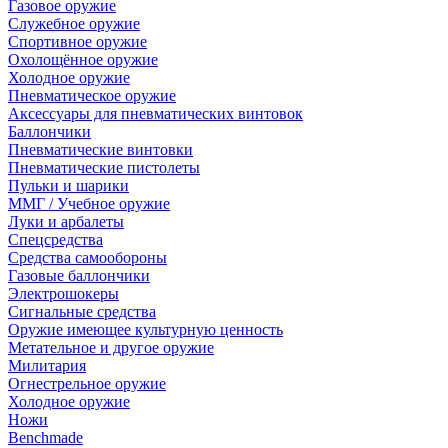
Газовое оружие
Служебное оружие
Спортивное оружие
Охолощённое оружие
Холодное оружие
Пневматическое оружие
Аксессуары для пневматических винтовок
Баллончики
Пневматические винтовки
Пневматические пистолеты
Пульки и шарики
ММГ / Учебное оружие
Луки и арбалеты
Спецсредства
Средства самообороны
Газовые баллончики
Электрошокеры
Сигнальные средства
Оружие имеющее культурную ценность
Метательное и другое оружие
Милитария
Огнестрельное оружие
Холодное оружие
Ножи
Benchmade