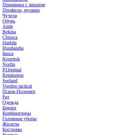
Приманки с запахом
Профили, муляжи
Чучела
Обувь
Aigle
Bekina
Chiruсa
Harkila
Huntlandia
Itasca
Kenetrek
Norfin
P.Original
Remington
Seeland
Voodoo tactical
Псков-Полимер
Рат
Одежда
Брюки
Комбинезоны
Головные уборы
Жилеты
Костюмы
Куртки