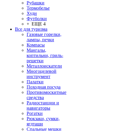
Рубашки
Термобелье
Худи
Футболки
+ ЕЩЕ 4
Все для туризма
Газовые горелки,
лампы, печки
Компасы
Мангалы,
коптильни, гриль-
решетки
Металлоискатели
Многоцелевой
инструмент
Палатки
Походная посуда
Противомоскитные
средства
Радиостанции и
навигаторы
Рогатки
Рюкзаки, сумки,
ягдташи
Спальные мешки