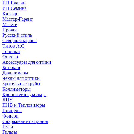
ИП Елагин
ИП Семина
Кизляр
Мастер-Гарант
Мачете
Прочее
Русский стиль
Северная корона
Титов А.С.
Точилки
Оптика
Аксессуары для оптики
Бинокли
Дальномеры
Чехлы для оптики
Зрительные трубы
Коллиматоры
Кронштейны, кольца
ЛЦУ
ПНВ и Тепловизоры
Прицелы
Фонари
Снаряжение патронов
Пули
Гильзы