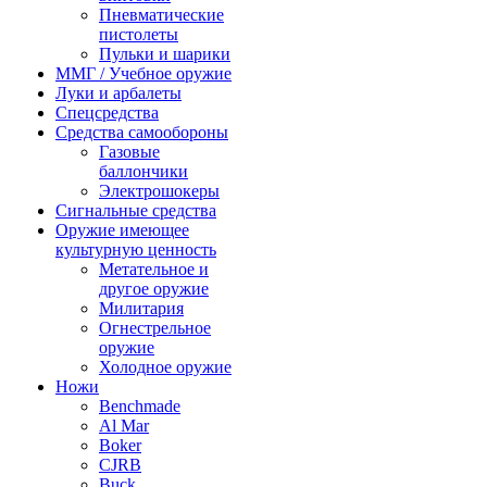
Пневматические
пистолеты
Пульки и шарики
ММГ / Учебное оружие
Луки и арбалеты
Спецсредства
Средства самообороны
Газовые
баллончики
Электрошокеры
Сигнальные средства
Оружие имеющее
культурную ценность
Метательное и
другое оружие
Милитария
Огнестрельное
оружие
Холодное оружие
Ножи
Benchmade
Al Mar
Boker
CJRB
Buck