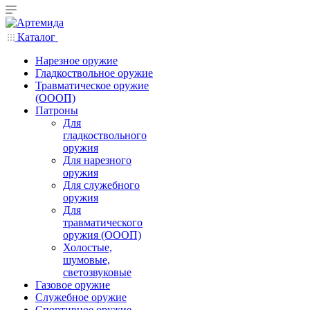
Каталог
Нарезное оружие
Гладкоствольное оружие
Травматическое оружие
(ОООП)
Патроны
Для
гладкоствольного
оружия
Для нарезного
оружия
Для служебного
оружия
Для
травматического
оружия (ОООП)
Холостые,
шумовые,
светозвуковые
Газовое оружие
Служебное оружие
Спортивное оружие