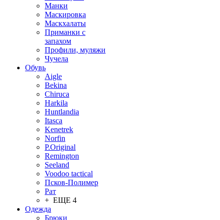
Манки
Маскировка
Маскхалаты
Приманки с
запахом
Профили, муляжи
Чучела
Обувь
Aigle
Bekina
Chiruсa
Harkila
Huntlandia
Itasca
Kenetrek
Norfin
P.Original
Remington
Seeland
Voodoo tactical
Псков-Полимер
Рат
+ ЕЩЕ 4
Одежда
Брюки