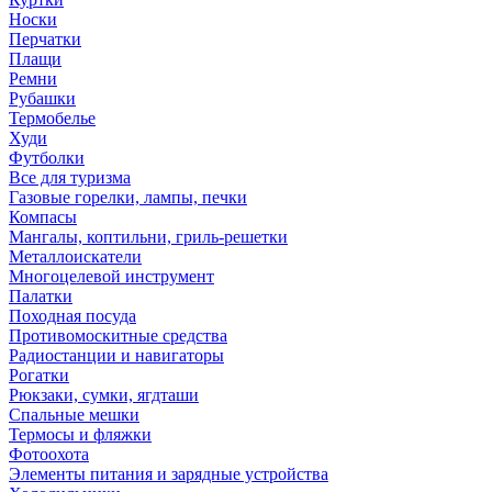
Носки
Перчатки
Плащи
Ремни
Рубашки
Термобелье
Худи
Футболки
Все для туризма
Газовые горелки, лампы, печки
Компасы
Мангалы, коптильни, гриль-решетки
Металлоискатели
Многоцелевой инструмент
Палатки
Походная посуда
Противомоскитные средства
Радиостанции и навигаторы
Рогатки
Рюкзаки, сумки, ягдташи
Спальные мешки
Термосы и фляжки
Фотоохота
Элементы питания и зарядные устройства