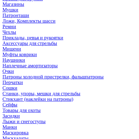
Магазины
Мушки
Патронташи
Ложи, Комплекты шасси
Ремни
Чехлы
Приклады, цевья и рукоятки
Аксессуары для стрельбы
Мишени
Муфты коврики
Наушники
Наплечные амортизаторы
Очки
Патроны холодной пристрелки, фальшпатроны
Перчатки
Сошки
Станки, упоры, мешки для стрельбы
Стикхант (наклейки на патроны)
Сейфы
Товары для охоты
Засидки
Лыжи и снегоступы
Манки
Маскировка
Маскхалаты