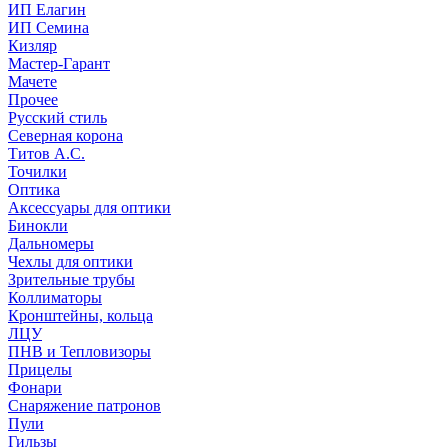
ИП Елагин
ИП Семина
Кизляр
Мастер-Гарант
Мачете
Прочее
Русский стиль
Северная корона
Титов А.С.
Точилки
Оптика
Аксессуары для оптики
Бинокли
Дальномеры
Чехлы для оптики
Зрительные трубы
Коллиматоры
Кронштейны, кольца
ЛЦУ
ПНВ и Тепловизоры
Прицелы
Фонари
Снаряжение патронов
Пули
Гильзы