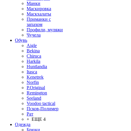
Манки
Маскировка
Маскхалаты
Приманки с
запахом
Профили, муляжи
Чучела
Обувь
Aigle
Bekina
Chiruсa
Harkila
Huntlandia
Itasca
Kenetrek
Norfin
P.Original
Remington
Seeland
Voodoo tactical
Псков-Полимер
Рат
+ ЕЩЕ 4
Одежда
Брюки