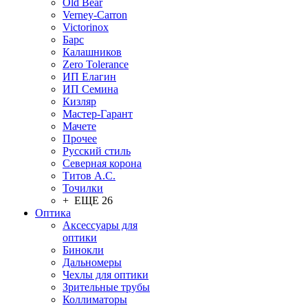
Old Bear
Verney-Carron
Victorinox
Барс
Калашников
Zero Tolerance
ИП Елагин
ИП Семина
Кизляр
Мастер-Гарант
Мачете
Прочее
Русский стиль
Северная корона
Титов А.С.
Точилки
+ ЕЩЕ 26
Оптика
Аксессуары для
оптики
Бинокли
Дальномеры
Чехлы для оптики
Зрительные трубы
Коллиматоры