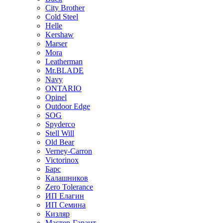
City Brother
Cold Steel
Helle
Kershaw
Marser
Mora
Leatherman
Mr.BLADE
Navy
ONTARIO
Opinel
Outdoor Edge
SOG
Spyderco
Stell Will
Old Bear
Verney-Carron
Victorinox
Барс
Калашников
Zero Tolerance
ИП Елагин
ИП Семина
Кизляр
Мастер-Гарант