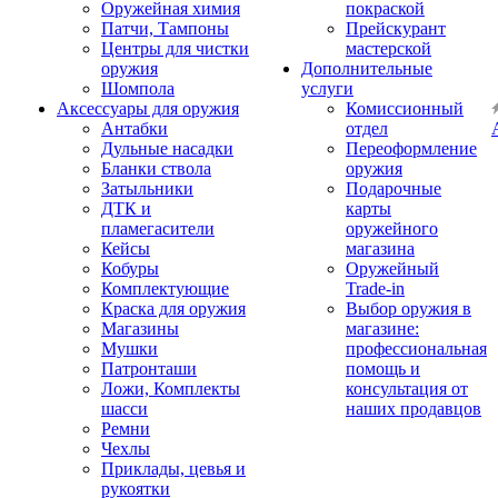
Оружейная химия
покраской
Патчи, Тампоны
Прейскурант
Центры для чистки
мастерской
оружия
Дополнительные
Шомпола
услуги
Аксессуары для оружия
Комиссионный
Антабки
отдел
Дульные насадки
Переоформление
Бланки ствола
оружия
Затыльники
Подарочные
ДТК и
карты
пламегасители
оружейного
Кейсы
магазина
Кобуры
Оружейный
Комплектующие
Trade-in
Краска для оружия
Выбор оружия в
Магазины
магазине:
Мушки
профессиональная
Патронташи
помощь и
Ложи, Комплекты
консультация от
шасси
наших продавцов
Ремни
Чехлы
Приклады, цевья и
рукоятки