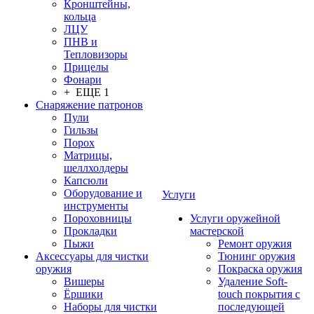
Кронштейны,
кольца
ЛЦУ
ПНВ и
Тепловизоры
Прицелы
Фонари
+ ЕЩЕ 1
Снаряжение патронов
Пули
Гильзы
Порох
Матрицы,
шеллхолдеры
Капсюли
Оборудование и
Услуги
инструменты
Пороховницы
Услуги оружейной
Прокладки
мастерской
Пыжи
Ремонт оружия
Аксессуары для чистки
Тюнинг оружия
оружия
Покраска оружия
Вишеры
Удаление Soft-
Ёршики
touch покрытия с
Наборы для чистки
последующей