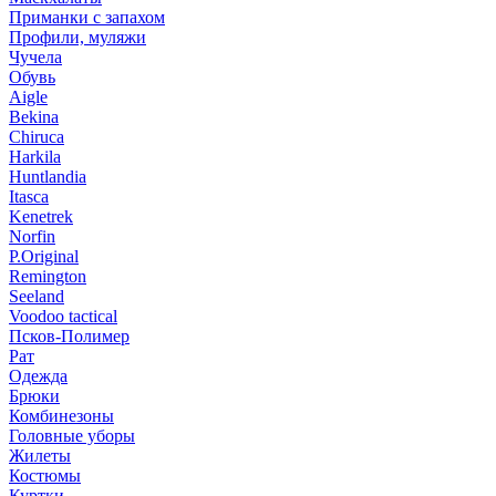
Приманки с запахом
Профили, муляжи
Чучела
Обувь
Aigle
Bekina
Chiruсa
Harkila
Huntlandia
Itasca
Kenetrek
Norfin
P.Original
Remington
Seeland
Voodoo tactical
Псков-Полимер
Рат
Одежда
Брюки
Комбинезоны
Головные уборы
Жилеты
Костюмы
Куртки