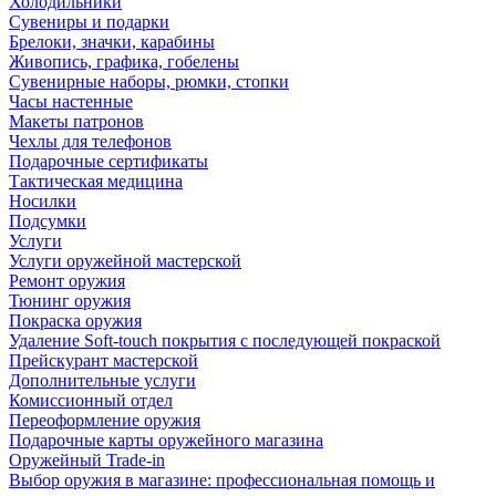
Холодильники
Сувениры и подарки
Брелоки, значки, карабины
Живопись, графика, гобелены
Сувенирные наборы, рюмки, стопки
Часы настенные
Макеты патронов
Чехлы для телефонов
Подарочные сертификаты
Тактическая медицина
Носилки
Подсумки
Услуги
Услуги оружейной мастерской
Ремонт оружия
Тюнинг оружия
Покраска оружия
Удаление Soft-touch покрытия с последующей покраской
Прейскурант мастерской
Дополнительные услуги
Комиссионный отдел
Переоформление оружия
Подарочные карты оружейного магазина
Оружейный Trade-in
Выбор оружия в магазине: профессиональная помощь и