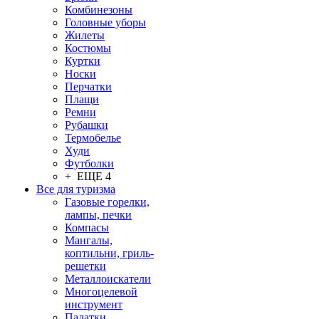
Комбинезоны
Головные уборы
Жилеты
Костюмы
Куртки
Носки
Перчатки
Плащи
Ремни
Рубашки
Термобелье
Худи
Футболки
+ ЕЩЕ 4
Все для туризма
Газовые горелки,
лампы, печки
Компасы
Мангалы,
коптильни, гриль-
решетки
Металлоискатели
Многоцелевой
инструмент
Палатки