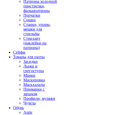
Патроны холодной
пристрелки,
фальшпатроны
Перчатки
Сошки
Станки, упоры,
мешки для
стрельбы
Стикхант
(наклейки на
патроны)
Сейфы
Товары для охоты
Засидки
Лыжи и
снегоступы
Манки
Маскировка
Маскхалаты
Приманки с
запахом
Профили, муляжи
Чучела
Обувь
Aigle