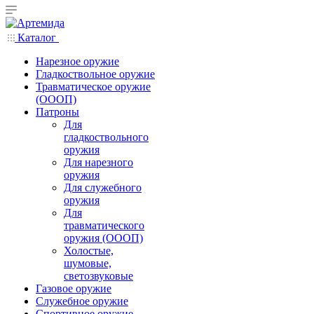
Каталог
Нарезное оружие
Гладкоствольное оружие
Травматическое оружие
(ОООП)
Патроны
Для
гладкоствольного
оружия
Для нарезного
оружия
Для служебного
оружия
Для
травматического
оружия (ОООП)
Холостые,
шумовые,
светозвуковые
Газовое оружие
Служебное оружие
Спортивное оружие