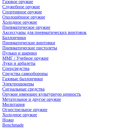
Газовое оружие
Служебное оружие
Спортивное оружие
Охолощённое оружие
Холодное оружие
Пневматическое оружие
Аксессуары для пневматических винтовок
Баллончики
Пневматические винтовки
Пневматические пистолеты
Пульки и шарики
ММГ / Учебное оружие
Луки и арбалеты
Спецсредства
Средства самообороны
Газовые баллончики
Электрошокеры
Сигнальные средства
Оружие имеющее культурную ценность
Метательное и другое оружие
Милитария
Огнестрельное оружие
Холодное оружие
Ножи
Benchmade