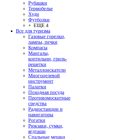
Рубашки
Термобелье
Худи
Футболки
+ ЕЩЕ 4
Все для туризма
Газовые горелки,
лампы, печки
Компасы
Мангалы,
коптильни, гриль-
решетки
Металлоискатели
Многоцелевой
инструмент
Палатки
Походная посуда
Противомоскитные
средства
Радиостанции и
навигаторы
Рогатки
Рюкзаки, сумки,
ягдташи
Спальные мешки