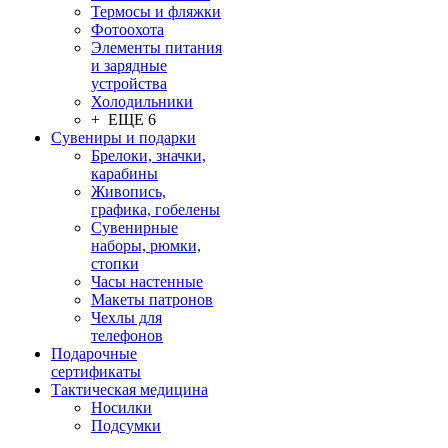
Термосы и фляжки
Фотоохота
Элементы питания
и зарядные
устройства
Холодильники
+ ЕЩЕ 6
Сувениры и подарки
Брелоки, значки,
карабины
Живопись,
графика, гобелены
Сувенирные
наборы, рюмки,
стопки
Часы настенные
Макеты патронов
Чехлы для
телефонов
Подарочные
сертификаты
Тактическая медицина
Носилки
Подсумки