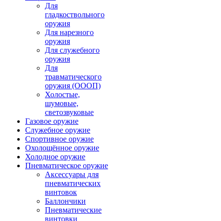
Для
гладкоствольного
оружия
Для нарезного
оружия
Для служебного
оружия
Для
травматического
оружия (ОООП)
Холостые,
шумовые,
светозвуковые
Газовое оружие
Служебное оружие
Спортивное оружие
Охолощённое оружие
Холодное оружие
Пневматическое оружие
Аксессуары для
пневматических
винтовок
Баллончики
Пневматические
винтовки