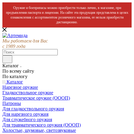
Оружие и боеприпасы можно приобрести только лично, в магазине, при
предъявлении паспорта и лицензии. На сайте эта продукция представлена в целях
ознакомления с ассортиментом розничного магазина, ее нельзя приобрести
дистанционно.
Мы работаем для Вас
с 1989 года
Каталог
По всему сайту
По каталогу
Каталог
Нарезное оружие
Гладкоствольное оружие
Травматическое оружие (ОООП)
Патроны
Для гладкоствольного оружия
Для нарезного оружия
Для служебного оружия
Для травматического оружия (ОООП)
Холостые, шумовые, светозвуковые