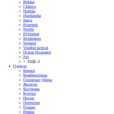
Bekina
Chiruсa
Harkila
Huntlandia
Itasca
Kenetrek
Norfin
P.Original
Remington
Seeland
Voodoo tactical
Псков-Полимер
Рат
+ ЕЩЕ 4
Одежда
Брюки
Комбинезоны
Головные уборы
Жилеты
Костюмы
Куртки
Носки
Перчатки
Плащи
Ремни