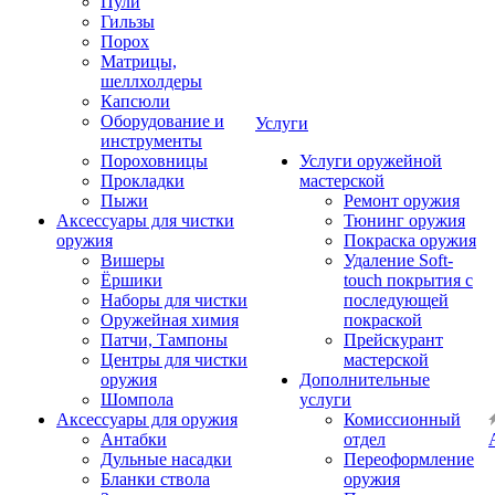
Пули
Гильзы
Порох
Матрицы,
шеллхолдеры
Капсюли
Оборудование и
Услуги
инструменты
Пороховницы
Услуги оружейной
Прокладки
мастерской
Пыжи
Ремонт оружия
Аксессуары для чистки
Тюнинг оружия
оружия
Покраска оружия
Вишеры
Удаление Soft-
Ёршики
touch покрытия с
Наборы для чистки
последующей
Оружейная химия
покраской
Патчи, Тампоны
Прейскурант
Центры для чистки
мастерской
оружия
Дополнительные
Шомпола
услуги
Аксессуары для оружия
Комиссионный
Антабки
отдел
Дульные насадки
Переоформление
Бланки ствола
оружия