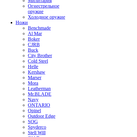
Милитария
Огнестрельное
оружие
Холодное оружие
Ножи
Benchmade
Al Mar
Boker
CJRB
Buck
City Brother
Cold Steel
Helle
Kershaw
Marser
Mora
Leatherman
Mr.BLADE
Navy
ONTARIO
Opinel
Outdoor Edge
SOG
Spyderco
Stell Will