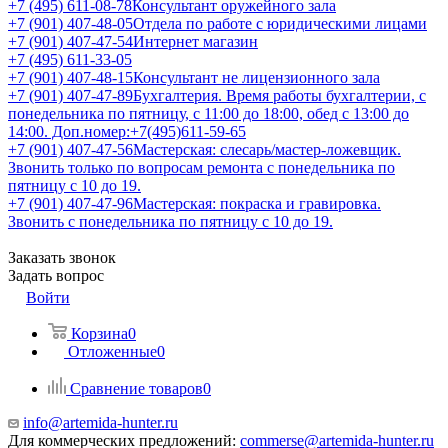
+7 (495) 611-08-78
Консультант оружейного зала
+7 (901) 407-48-05
Отдела по работе с юридическими лицами
+7 (901) 407-47-54
Интернет магазин
+7 (495) 611-33-05
+7 (901) 407-48-15
Консультант не лицензионного зала
+7 (901) 407-47-89
Бухгалтерия. Время работы бухгалтерии, с
понедельника по пятницу, с 11:00 до 18:00, обед с 13:00 до
14:00. Доп.номер:+7(495)611-59-65
+7 (901) 407-47-56
Мастерская: слесарь/мастер-ложевщик.
Звонить только по вопросам ремонта с понедельника по
пятницу с 10 до 19.
+7 (901) 407-47-96
Мастерская: покраска и гравировка.
Звонить с понедельника по пятницу с 10 до 19.
Заказать звонок
Задать вопрос
Войти
Корзина
0
Отложенные
0
Сравнение товаров
0
info@artemida-hunter.ru
Для коммерческих предложений:
commerse@artemida-hunter.ru