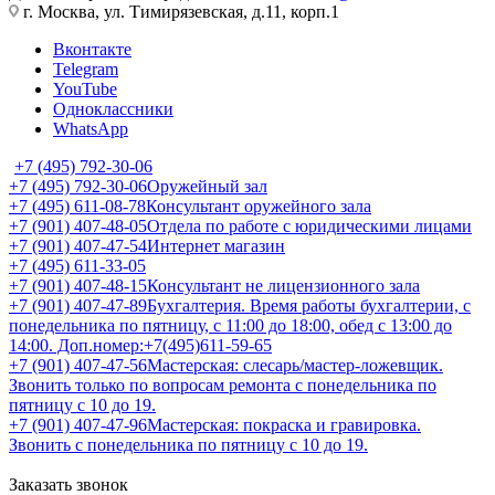
г. Москва, ул. Тимирязевская, д.11, корп.1
Вконтакте
Telegram
YouTube
Одноклассники
WhatsApp
+7 (495) 792-30-06
+7 (495) 792-30-06
Оружейный зал
+7 (495) 611-08-78
Консультант оружейного зала
+7 (901) 407-48-05
Отдела по работе с юридическими лицами
+7 (901) 407-47-54
Интернет магазин
+7 (495) 611-33-05
+7 (901) 407-48-15
Консультант не лицензионного зала
+7 (901) 407-47-89
Бухгалтерия. Время работы бухгалтерии, с
понедельника по пятницу, с 11:00 до 18:00, обед с 13:00 до
14:00. Доп.номер:+7(495)611-59-65
+7 (901) 407-47-56
Мастерская: слесарь/мастер-ложевщик.
Звонить только по вопросам ремонта с понедельника по
пятницу с 10 до 19.
+7 (901) 407-47-96
Мастерская: покраска и гравировка.
Звонить с понедельника по пятницу с 10 до 19.
Заказать звонок