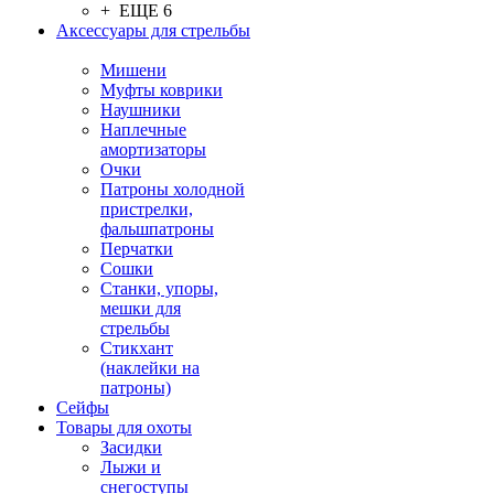
+ ЕЩЕ 6
Аксессуары для стрельбы
Мишени
Муфты коврики
Наушники
Наплечные
амортизаторы
Очки
Патроны холодной
пристрелки,
фальшпатроны
Перчатки
Сошки
Станки, упоры,
мешки для
стрельбы
Стикхант
(наклейки на
патроны)
Сейфы
Товары для охоты
Засидки
Лыжи и
снегоступы