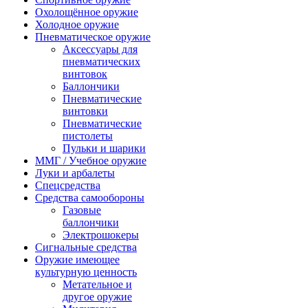
Охолощённое оружие
Холодное оружие
Пневматическое оружие
Аксессуары для
пневматических
винтовок
Баллончики
Пневматические
винтовки
Пневматические
пистолеты
Пульки и шарики
ММГ / Учебное оружие
Луки и арбалеты
Спецсредства
Средства самообороны
Газовые
баллончики
Электрошокеры
Сигнальные средства
Оружие имеющее
культурную ценность
Метательное и
другое оружие