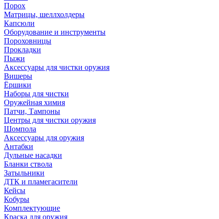
Порох
Матрицы, шеллхолдеры
Капсюли
Оборудование и инструменты
Пороховницы
Прокладки
Пыжи
Аксессуары для чистки оружия
Вишеры
Ёршики
Наборы для чистки
Оружейная химия
Патчи, Тампоны
Центры для чистки оружия
Шомпола
Аксессуары для оружия
Антабки
Дульные насадки
Бланки ствола
Затыльники
ДТК и пламегасители
Кейсы
Кобуры
Комплектующие
Краска для оружия