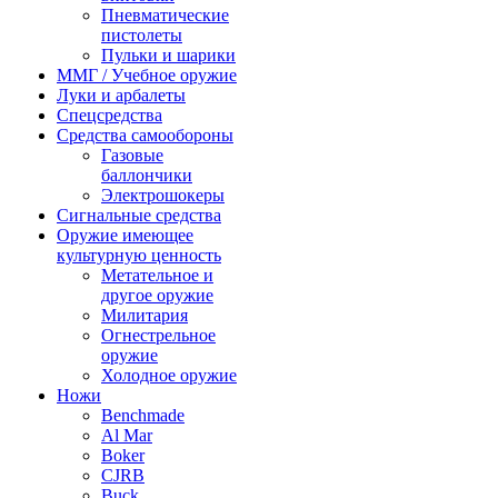
Пневматические
пистолеты
Пульки и шарики
ММГ / Учебное оружие
Луки и арбалеты
Спецсредства
Средства самообороны
Газовые
баллончики
Электрошокеры
Сигнальные средства
Оружие имеющее
культурную ценность
Метательное и
другое оружие
Милитария
Огнестрельное
оружие
Холодное оружие
Ножи
Benchmade
Al Mar
Boker
CJRB
Buck