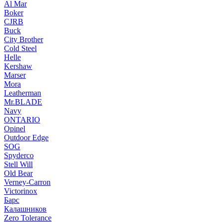
Al Mar
Boker
CJRB
Buck
City Brother
Cold Steel
Helle
Kershaw
Marser
Mora
Leatherman
Mr.BLADE
Navy
ONTARIO
Opinel
Outdoor Edge
SOG
Spyderco
Stell Will
Old Bear
Verney-Carron
Victorinox
Барс
Калашников
Zero Tolerance