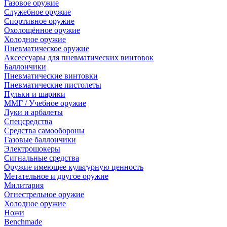
Газовое оружие
Служебное оружие
Спортивное оружие
Охолощённое оружие
Холодное оружие
Пневматическое оружие
Аксессуары для пневматических винтовок
Баллончики
Пневматические винтовки
Пневматические пистолеты
Пульки и шарики
ММГ / Учебное оружие
Луки и арбалеты
Спецсредства
Средства самообороны
Газовые баллончики
Электрошокеры
Сигнальные средства
Оружие имеющее культурную ценность
Метательное и другое оружие
Милитария
Огнестрельное оружие
Холодное оружие
Ножи
Benchmade