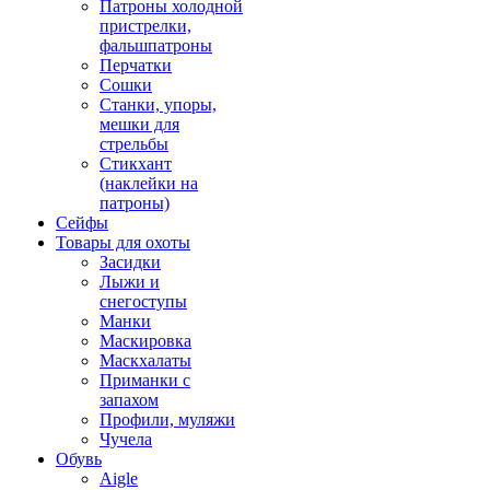
Патроны холодной
пристрелки,
фальшпатроны
Перчатки
Сошки
Станки, упоры,
мешки для
стрельбы
Стикхант
(наклейки на
патроны)
Сейфы
Товары для охоты
Засидки
Лыжи и
снегоступы
Манки
Маскировка
Маскхалаты
Приманки с
запахом
Профили, муляжи
Чучела
Обувь
Aigle