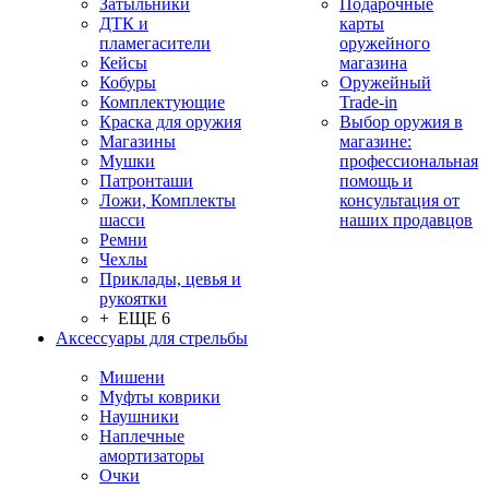
Затыльники
Подарочные
ДТК и
карты
пламегасители
оружейного
Кейсы
магазина
Кобуры
Оружейный
Комплектующие
Trade-in
Краска для оружия
Выбор оружия в
Магазины
магазине:
Мушки
профессиональная
Патронташи
помощь и
Ложи, Комплекты
консультация от
шасси
наших продавцов
Ремни
Чехлы
Приклады, цевья и
рукоятки
+ ЕЩЕ 6
Аксессуары для стрельбы
Мишени
Муфты коврики
Наушники
Наплечные
амортизаторы
Очки