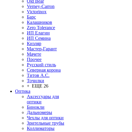
Old Bear
Verney-Carron
Victorinox
Барс
Калашников
Zero Tolerance
ИП Елагин
ИП Семина
Кизляр
Мастер-Гарант
Мачете
Прочее
Русский стиль
Северная корона
Титов А.С.
Точилки
+ ЕЩЕ 26
Оптика
Аксессуары для
оптики
Бинокли
Дальномеры
Чехлы для оптики
Зрительные трубы
Коллиматоры