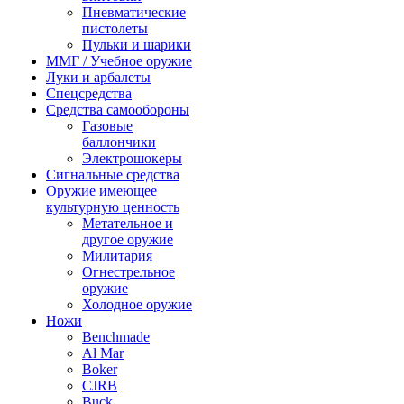
Пневматические
пистолеты
Пульки и шарики
ММГ / Учебное оружие
Луки и арбалеты
Спецсредства
Средства самообороны
Газовые
баллончики
Электрошокеры
Сигнальные средства
Оружие имеющее
культурную ценность
Метательное и
другое оружие
Милитария
Огнестрельное
оружие
Холодное оружие
Ножи
Benchmade
Al Mar
Boker
CJRB
Buck