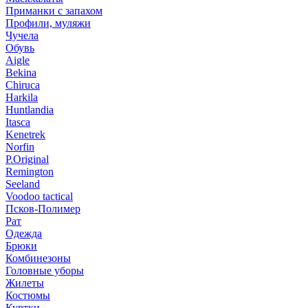
Приманки с запахом
Профили, муляжи
Чучела
Обувь
Aigle
Bekina
Chiruсa
Harkila
Huntlandia
Itasca
Kenetrek
Norfin
P.Original
Remington
Seeland
Voodoo tactical
Псков-Полимер
Рат
Одежда
Брюки
Комбинезоны
Головные уборы
Жилеты
Костюмы
Куртки