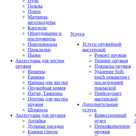
Пули
Гильзы
Порох
Матрицы,
шеллхолдеры
Капсюли
Оборудование и
Услуги
инструменты
Пороховницы
Услуги оружейной
Прокладки
мастерской
Пыжи
Ремонт оружия
Аксессуары для чистки
Тюнинг оружия
оружия
Покраска оружия
Вишеры
Удаление Soft-
Ёршики
touch покрытия с
Наборы для чистки
последующей
Оружейная химия
покраской
Патчи, Тампоны
Прейскурант
Центры для чистки
мастерской
оружия
Дополнительные
Шомпола
услуги
Аксессуары для оружия
Комиссионный
Антабки
отдел
Дульные насадки
Переоформление
Бланки ствола
оружия