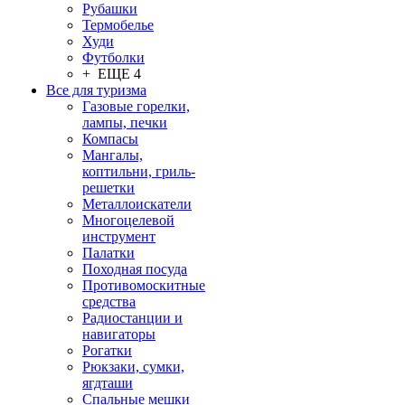
Рубашки
Термобелье
Худи
Футболки
+ ЕЩЕ 4
Все для туризма
Газовые горелки,
лампы, печки
Компасы
Мангалы,
коптильни, гриль-
решетки
Металлоискатели
Многоцелевой
инструмент
Палатки
Походная посуда
Противомоскитные
средства
Радиостанции и
навигаторы
Рогатки
Рюкзаки, сумки,
ягдташи
Спальные мешки