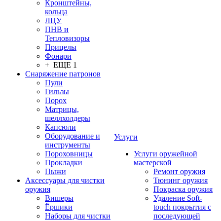
Кронштейны,
кольца
ЛЦУ
ПНВ и
Тепловизоры
Прицелы
Фонари
+ ЕЩЕ 1
Снаряжение патронов
Пули
Гильзы
Порох
Матрицы,
шеллхолдеры
Капсюли
Оборудование и
Услуги
инструменты
Пороховницы
Услуги оружейной
Прокладки
мастерской
Пыжи
Ремонт оружия
Аксессуары для чистки
Тюнинг оружия
оружия
Покраска оружия
Вишеры
Удаление Soft-
Ёршики
touch покрытия с
Наборы для чистки
последующей