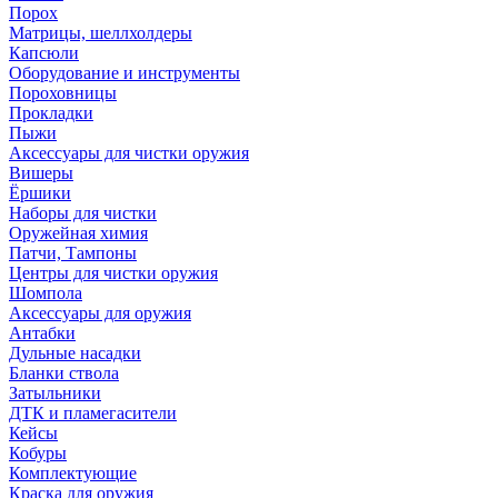
Порох
Матрицы, шеллхолдеры
Капсюли
Оборудование и инструменты
Пороховницы
Прокладки
Пыжи
Аксессуары для чистки оружия
Вишеры
Ёршики
Наборы для чистки
Оружейная химия
Патчи, Тампоны
Центры для чистки оружия
Шомпола
Аксессуары для оружия
Антабки
Дульные насадки
Бланки ствола
Затыльники
ДТК и пламегасители
Кейсы
Кобуры
Комплектующие
Краска для оружия