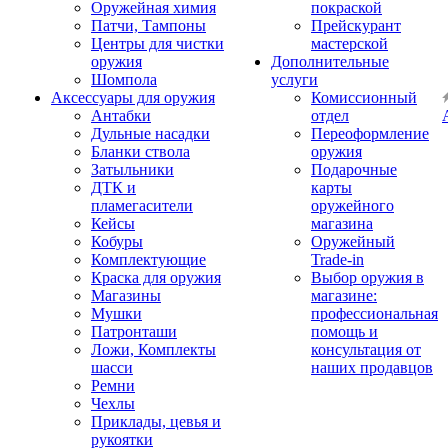
Оружейная химия
покраской
Патчи, Тампоны
Прейскурант
Центры для чистки
мастерской
оружия
Дополнительные
Шомпола
услуги
Аксессуары для оружия
Комиссионный
Антабки
отдел
Дульные насадки
Переоформление
Бланки ствола
оружия
Затыльники
Подарочные
ДТК и
карты
пламегасители
оружейного
Кейсы
магазина
Кобуры
Оружейный
Комплектующие
Trade-in
Краска для оружия
Выбор оружия в
Магазины
магазине:
Мушки
профессиональная
Патронташи
помощь и
Ложи, Комплекты
консультация от
шасси
наших продавцов
Ремни
Чехлы
Приклады, цевья и
рукоятки