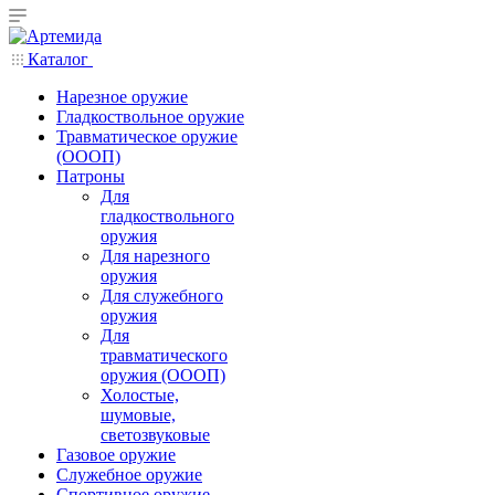
Каталог
Нарезное оружие
Гладкоствольное оружие
Травматическое оружие
(ОООП)
Патроны
Для
гладкоствольного
оружия
Для нарезного
оружия
Для служебного
оружия
Для
травматического
оружия (ОООП)
Холостые,
шумовые,
светозвуковые
Газовое оружие
Служебное оружие
Спортивное оружие