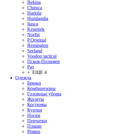
Bekina
Chiruсa
Harkila
Huntlandia
Itasca
Kenetrek
Norfin
P.Original
Remington
Seeland
Voodoo tactical
Псков-Полимер
Рат
+ ЕЩЕ 4
Одежда
Брюки
Комбинезоны
Головные уборы
Жилеты
Костюмы
Куртки
Носки
Перчатки
Плащи
Ремни