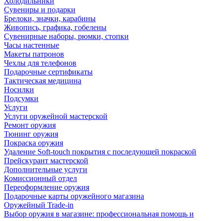
Холодильники
Сувениры и подарки
Брелоки, значки, карабины
Живопись, графика, гобелены
Сувенирные наборы, рюмки, стопки
Часы настенные
Макеты патронов
Чехлы для телефонов
Подарочные сертификаты
Тактическая медицина
Носилки
Подсумки
Услуги
Услуги оружейной мастерской
Ремонт оружия
Тюнинг оружия
Покраска оружия
Удаление Soft-touch покрытия с последующей покраской
Прейскурант мастерской
Дополнительные услуги
Комиссионный отдел
Переоформление оружия
Подарочные карты оружейного магазина
Оружейный Trade-in
Выбор оружия в магазине: профессиональная помощь и