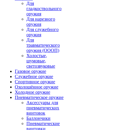
Для
гладкоствольного
оружия
Для нарезного
оружия
Для служебного
оружия
Для
травматического
оружия (ОООП)
Холостые,
шумовые,
светозвуковые
Газовое оружие
Служебное оружие
Спортивное оружие
Охолощённое оружие
Холодное оружие
Пневматическое оружие
Аксессуары для
пневматических
винтовок
Баллончики
Пневматические
винтовки