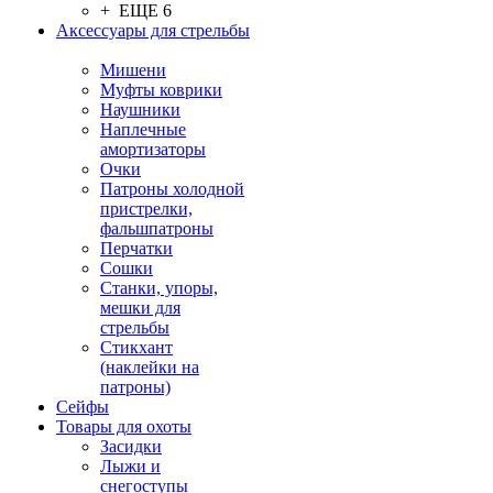
+ ЕЩЕ 6
Аксессуары для стрельбы
Мишени
Муфты коврики
Наушники
Наплечные
амортизаторы
Очки
Патроны холодной
пристрелки,
фальшпатроны
Перчатки
Сошки
Станки, упоры,
мешки для
стрельбы
Стикхант
(наклейки на
патроны)
Сейфы
Товары для охоты
Засидки
Лыжи и
снегоступы