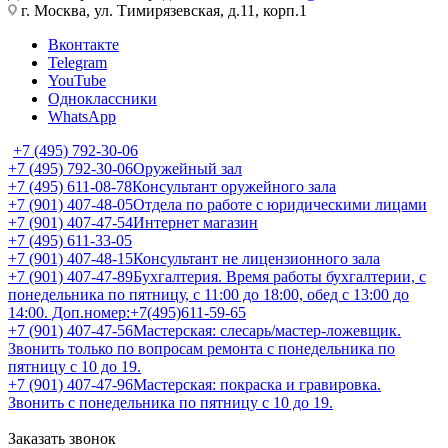
г. Москва, ул. Тимирязевская, д.11, корп.1
Вконтакте
Telegram
YouTube
Одноклассники
WhatsApp
+7 (495) 792-30-06
+7 (495) 792-30-06
Оружейный зал
+7 (495) 611-08-78
Консультант оружейного зала
+7 (901) 407-48-05
Отдела по работе с юридическими лицами
+7 (901) 407-47-54
Интернет магазин
+7 (495) 611-33-05
+7 (901) 407-48-15
Консультант не лицензионного зала
+7 (901) 407-47-89
Бухгалтерия. Время работы бухгалтерии, с
понедельника по пятницу, с 11:00 до 18:00, обед с 13:00 до
14:00. Доп.номер:+7(495)611-59-65
+7 (901) 407-47-56
Мастерская: слесарь/мастер-ложевщик.
Звонить только по вопросам ремонта с понедельника по
пятницу с 10 до 19.
+7 (901) 407-47-96
Мастерская: покраска и гравировка.
Звонить с понедельника по пятницу с 10 до 19.
Заказать звонок