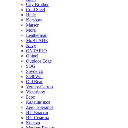
City Brother
Cold Steel
Helle
Kershaw
Marser
Mora
Leatherman
Mr.BLADE
Navy
ONTARIO
Opinel
Outdoor Edge
SOG
Spyderco
Stell Will
Old Bear
Verney-Carron
Victorinox
Барс
Калашников
Zero Tolerance
ИП Елагин
ИП Семина
Кизляр
Мастер-Гарант