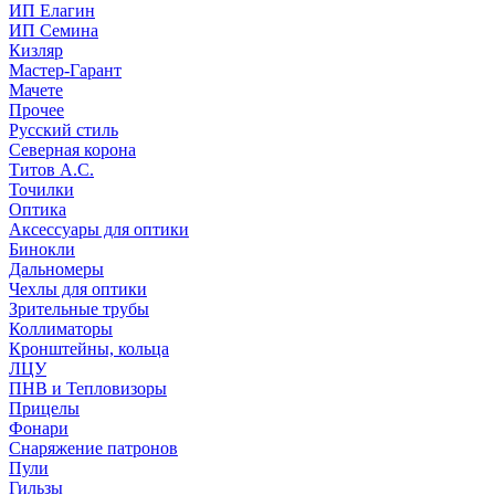
ИП Елагин
ИП Семина
Кизляр
Мастер-Гарант
Мачете
Прочее
Русский стиль
Северная корона
Титов А.С.
Точилки
Оптика
Аксессуары для оптики
Бинокли
Дальномеры
Чехлы для оптики
Зрительные трубы
Коллиматоры
Кронштейны, кольца
ЛЦУ
ПНВ и Тепловизоры
Прицелы
Фонари
Снаряжение патронов
Пули
Гильзы