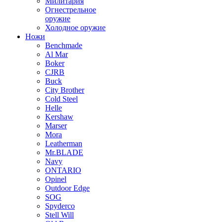
Милитария
Огнестрельное
оружие
Холодное оружие
Ножи
Benchmade
Al Mar
Boker
CJRB
Buck
City Brother
Cold Steel
Helle
Kershaw
Marser
Mora
Leatherman
Mr.BLADE
Navy
ONTARIO
Opinel
Outdoor Edge
SOG
Spyderco
Stell Will