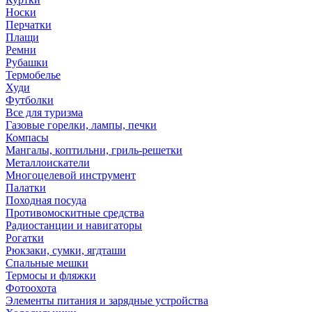
Носки
Перчатки
Плащи
Ремни
Рубашки
Термобелье
Худи
Футболки
Все для туризма
Газовые горелки, лампы, печки
Компасы
Мангалы, коптильни, гриль-решетки
Металлоискатели
Многоцелевой инструмент
Палатки
Походная посуда
Противомоскитные средства
Радиостанции и навигаторы
Рогатки
Рюкзаки, сумки, ягдташи
Спальные мешки
Термосы и фляжки
Фотоохота
Элементы питания и зарядные устройства