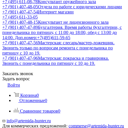
+7 (495) 611-08-78
Консультант оружейного зала
+7 (901) 407-48-05
Отдела по работе с юридическими лицами
+7 (901) 407-47-54
Интернет магазин
+7 (495) 611-33-05
+7 (901) 407-48-15
Консультант не лицензионного зала
+7 (901) 407-47-89
Бухгалтерия. Время работы бухгалтерии, с
понедельника по пятницу, с 11:00 до 18:00, обед с 13:00 до
14:00. Доп.номер:+7(495)611-59-65
+7 (901) 407-47-56
Мастерская: слесарь/мастер-ложевщик.
Звонить только по вопросам ремонта с понедельника по
пятницу с 10 до 19.
+7 (901) 407-47-96
Мастерская: покраска и гравировка.
Звонить с понедельника по пятницу с 10 до 19.
Заказать звонок
Задать вопрос
Войти
Корзина
0
Отложенные
0
Сравнение товаров
0
info@artemida-hunter.ru
Для коммерческих предложений:
commerse@artemida-hunter.ru