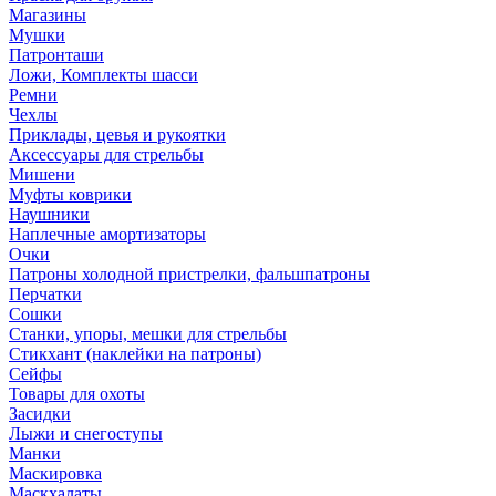
Магазины
Мушки
Патронташи
Ложи, Комплекты шасси
Ремни
Чехлы
Приклады, цевья и рукоятки
Аксессуары для стрельбы
Мишени
Муфты коврики
Наушники
Наплечные амортизаторы
Очки
Патроны холодной пристрелки, фальшпатроны
Перчатки
Сошки
Станки, упоры, мешки для стрельбы
Стикхант (наклейки на патроны)
Сейфы
Товары для охоты
Засидки
Лыжи и снегоступы
Манки
Маскировка
Маскхалаты