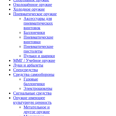
Охолощённое оружие
Холодное оружие
Пневматическое оружие
Аксессуары для
пневматических
винтовок
Баллончики
Пневматические
винтовки
Пневматические
пистолеты
Пульки и шарики
ММГ / Учебное оружие
Луки и арбалеты
Спецсредства
Средства самообороны
Газовые
баллончики
Электрошокеры
Сигнальные средства
Оружие имеющее
культурную ценность
Метательное и
другое оружие