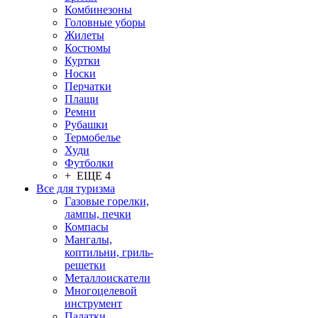
Комбинезоны
Головные уборы
Жилеты
Костюмы
Куртки
Носки
Перчатки
Плащи
Ремни
Рубашки
Термобелье
Худи
Футболки
+ ЕЩЕ 4
Все для туризма
Газовые горелки,
лампы, печки
Компасы
Мангалы,
коптильни, гриль-
решетки
Металлоискатели
Многоцелевой
инструмент
Палатки