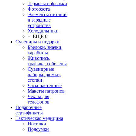
Термосы и фляжки
Фотоохота
Элементы питания
и зарядные
устройства
Холодильники
+ ЕЩЕ 6
Сувениры и подарки
Брелоки, значки,
карабины
Живопись,
графика, гобелены
Сувенирные
наборы, рюмки,
стопки
Часы настенные
Макеты патронов
Чехлы для
телефонов
Подарочные
сертификаты
Тактическая медицина
Носилки
Подсумки