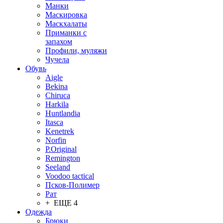
Манки
Маскировка
Маскхалаты
Приманки с
запахом
Профили, муляжи
Чучела
Обувь
Aigle
Bekina
Chiruсa
Harkila
Huntlandia
Itasca
Kenetrek
Norfin
P.Original
Remington
Seeland
Voodoo tactical
Псков-Полимер
Рат
+ ЕЩЕ 4
Одежда
Брюки