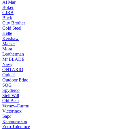
Al Mar
Boker
CJRB
Buck
City Brother
Cold Steel
Helle
Kershaw
Marser
Mora
Leatherman
Mr.BLADE
Navy
ONTARIO
Opinel
Outdoor Edge
SOG
Spyderco
Stell Will
Old Bear
Verney-Carron
Victorinox
Барс
Калашников
Zero Tolerance