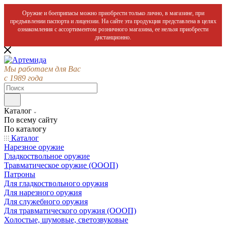
Оружие и боеприпасы можно приобрести только лично, в магазине, при
предъявлении паспорта и лицензии. На сайте эта продукция представлена в целях
ознакомления с ассортиментом розничного магазина, ее нельзя приобрести
дистанционно.
Мы работаем для Вас
с 1989 года
Каталог
По всему сайту
По каталогу
Каталог
Нарезное оружие
Гладкоствольное оружие
Травматическое оружие (ОООП)
Патроны
Для гладкоствольного оружия
Для нарезного оружия
Для служебного оружия
Для травматического оружия (ОООП)
Холостые, шумовые, светозвуковые