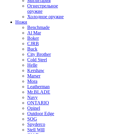
Милитария
Огнестрельное
оружие
Холодное оружие
Ножи
Benchmade
Al Mar
Boker
CJRB
Buck
City Brother
Cold Steel
Helle
Kershaw
Marser
Mora
Leatherman
Mr.BLADE
Navy
ONTARIO
Opinel
Outdoor Edge
SOG
Spyderco
Stell Will