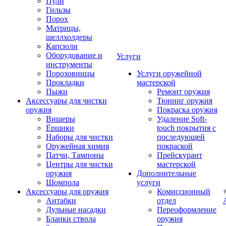
Пули
Гильзы
Порох
Матрицы,
шеллхолдеры
Капсюли
Оборудование и
Услуги
инструменты
Пороховницы
Услуги оружейной
Прокладки
мастерской
Пыжи
Ремонт оружия
Аксессуары для чистки
Тюнинг оружия
оружия
Покраска оружия
Вишеры
Удаление Soft-
Ёршики
touch покрытия с
Наборы для чистки
последующей
Оружейная химия
покраской
Патчи, Тампоны
Прейскурант
Центры для чистки
мастерской
оружия
Дополнительные
Шомпола
услуги
Аксессуары для оружия
Комиссионный
Антабки
отдел
Дульные насадки
Переоформление
Бланки ствола
оружия