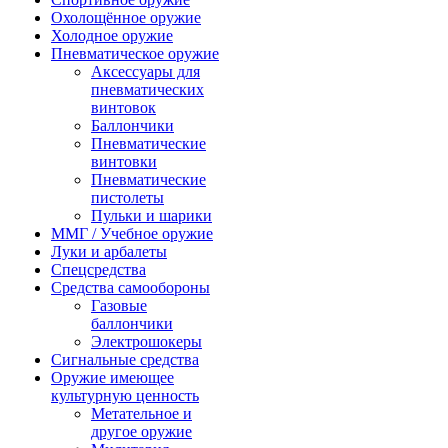
Охолощённое оружие
Холодное оружие
Пневматическое оружие
Аксессуары для
пневматических
винтовок
Баллончики
Пневматические
винтовки
Пневматические
пистолеты
Пульки и шарики
ММГ / Учебное оружие
Луки и арбалеты
Спецсредства
Средства самообороны
Газовые
баллончики
Электрошокеры
Сигнальные средства
Оружие имеющее
культурную ценность
Метательное и
другое оружие