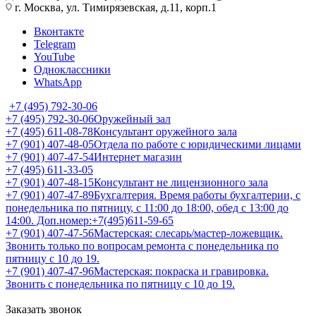
г. Москва, ул. Тимирязевская, д.11, корп.1
Вконтакте
Telegram
YouTube
Одноклассники
WhatsApp
+7 (495) 792-30-06
+7 (495) 792-30-06
Оружейный зал
+7 (495) 611-08-78
Консультант оружейного зала
+7 (901) 407-48-05
Отдела по работе с юридическими лицами
+7 (901) 407-47-54
Интернет магазин
+7 (495) 611-33-05
+7 (901) 407-48-15
Консультант не лицензионного зала
+7 (901) 407-47-89
Бухгалтерия. Время работы бухгалтерии, с
понедельника по пятницу, с 11:00 до 18:00, обед с 13:00 до
14:00. Доп.номер:+7(495)611-59-65
+7 (901) 407-47-56
Мастерская: слесарь/мастер-ложевщик.
Звонить только по вопросам ремонта с понедельника по
пятницу с 10 до 19.
+7 (901) 407-47-96
Мастерская: покраска и гравировка.
Звонить с понедельника по пятницу с 10 до 19.
Заказать звонок