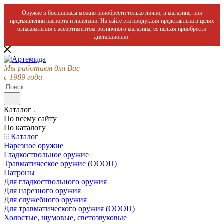
Оружие и боеприпасы можно приобрести только лично, в магазине, при
предъявлении паспорта и лицензии. На сайте эта продукция представлена в целях
ознакомления с ассортиментом розничного магазина, ее нельзя приобрести
дистанционно.
Мы работаем для Вас
с 1989 года
Каталог
По всему сайту
По каталогу
Каталог
Нарезное оружие
Гладкоствольное оружие
Травматическое оружие (ОООП)
Патроны
Для гладкоствольного оружия
Для нарезного оружия
Для служебного оружия
Для травматического оружия (ОООП)
Холостые, шумовые, светозвуковые