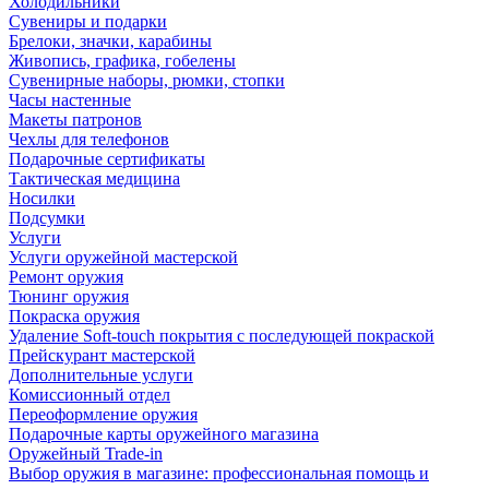
Холодильники
Сувениры и подарки
Брелоки, значки, карабины
Живопись, графика, гобелены
Сувенирные наборы, рюмки, стопки
Часы настенные
Макеты патронов
Чехлы для телефонов
Подарочные сертификаты
Тактическая медицина
Носилки
Подсумки
Услуги
Услуги оружейной мастерской
Ремонт оружия
Тюнинг оружия
Покраска оружия
Удаление Soft-touch покрытия с последующей покраской
Прейскурант мастерской
Дополнительные услуги
Комиссионный отдел
Переоформление оружия
Подарочные карты оружейного магазина
Оружейный Trade-in
Выбор оружия в магазине: профессиональная помощь и