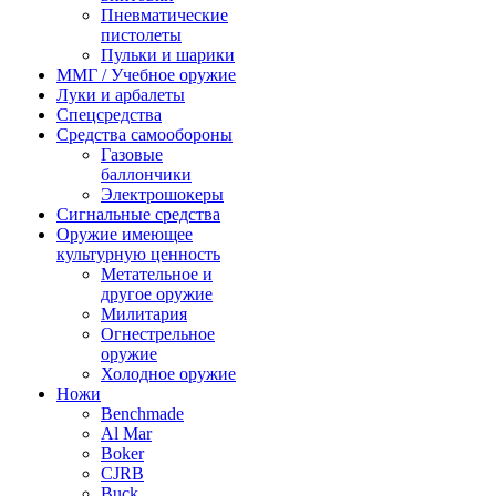
Пневматические
пистолеты
Пульки и шарики
ММГ / Учебное оружие
Луки и арбалеты
Спецсредства
Средства самообороны
Газовые
баллончики
Электрошокеры
Сигнальные средства
Оружие имеющее
культурную ценность
Метательное и
другое оружие
Милитария
Огнестрельное
оружие
Холодное оружие
Ножи
Benchmade
Al Mar
Boker
CJRB
Buck