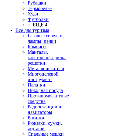
Рубашки
Термобелье
Худи
Футболки
+ ЕЩЕ 4
Все для туризма
Газовые горелки,
лампы, печки
Компасы
Мангалы,
коптильни, гриль-
решетки
Металлоискатели
Многоцелевой
инструмент
Палатки
Походная посуда
Противомоскитные
средства
Радиостанции и
навигаторы
Рогатки
Рюкзаки, сумки,
ягдташи
Спальные мешки