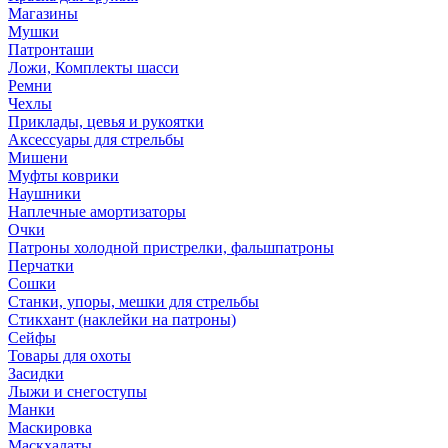
Магазины
Мушки
Патронташи
Ложи, Комплекты шасси
Ремни
Чехлы
Приклады, цевья и рукоятки
Аксессуары для стрельбы
Мишени
Муфты коврики
Наушники
Наплечные амортизаторы
Очки
Патроны холодной пристрелки, фальшпатроны
Перчатки
Сошки
Станки, упоры, мешки для стрельбы
Стикхант (наклейки на патроны)
Сейфы
Товары для охоты
Засидки
Лыжи и снегоступы
Манки
Маскировка
Маскхалаты