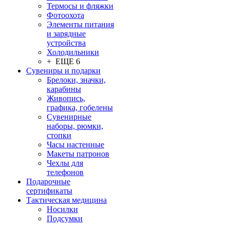
Термосы и фляжки
Фотоохота
Элементы питания
и зарядные
устройства
Холодильники
+ ЕЩЕ 6
Сувениры и подарки
Брелоки, значки,
карабины
Живопись,
графика, гобелены
Сувенирные
наборы, рюмки,
стопки
Часы настенные
Макеты патронов
Чехлы для
телефонов
Подарочные
сертификаты
Тактическая медицина
Носилки
Подсумки