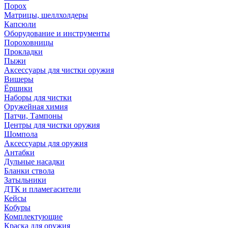
Порох
Матрицы, шеллхолдеры
Капсюли
Оборудование и инструменты
Пороховницы
Прокладки
Пыжи
Аксессуары для чистки оружия
Вишеры
Ёршики
Наборы для чистки
Оружейная химия
Патчи, Тампоны
Центры для чистки оружия
Шомпола
Аксессуары для оружия
Антабки
Дульные насадки
Бланки ствола
Затыльники
ДТК и пламегасители
Кейсы
Кобуры
Комплектующие
Краска для оружия