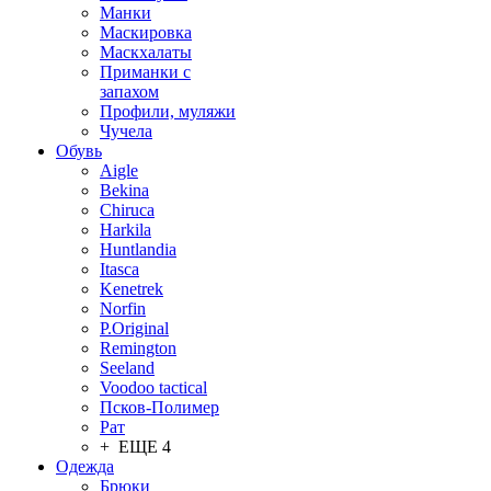
Манки
Маскировка
Маскхалаты
Приманки с
запахом
Профили, муляжи
Чучела
Обувь
Aigle
Bekina
Chiruсa
Harkila
Huntlandia
Itasca
Kenetrek
Norfin
P.Original
Remington
Seeland
Voodoo tactical
Псков-Полимер
Рат
+ ЕЩЕ 4
Одежда
Брюки