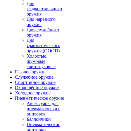
Для
гладкоствольного
оружия
Для нарезного
оружия
Для служебного
оружия
Для
травматического
оружия (ОООП)
Холостые,
шумовые,
светозвуковые
Газовое оружие
Служебное оружие
Спортивное оружие
Охолощённое оружие
Холодное оружие
Пневматическое оружие
Аксессуары для
пневматических
винтовок
Баллончики
Пневматические
винтовки