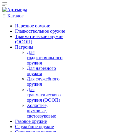
Каталог
Нарезное оружие
Гладкоствольное оружие
Травматическое оружие
(ОООП)
Патроны
Для
гладкоствольного
оружия
Для нарезного
оружия
Для служебного
оружия
Для
травматического
оружия (ОООП)
Холостые,
шумовые,
светозвуковые
Газовое оружие
Служебное оружие
Спортивное оружие