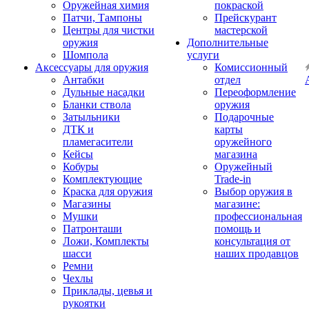
Оружейная химия
покраской
Патчи, Тампоны
Прейскурант
Центры для чистки
мастерской
оружия
Дополнительные
Шомпола
услуги
Аксессуары для оружия
Комиссионный
Антабки
отдел
Дульные насадки
Переоформление
Бланки ствола
оружия
Затыльники
Подарочные
ДТК и
карты
пламегасители
оружейного
Кейсы
магазина
Кобуры
Оружейный
Комплектующие
Trade-in
Краска для оружия
Выбор оружия в
Магазины
магазине:
Мушки
профессиональная
Патронташи
помощь и
Ложи, Комплекты
консультация от
шасси
наших продавцов
Ремни
Чехлы
Приклады, цевья и
рукоятки