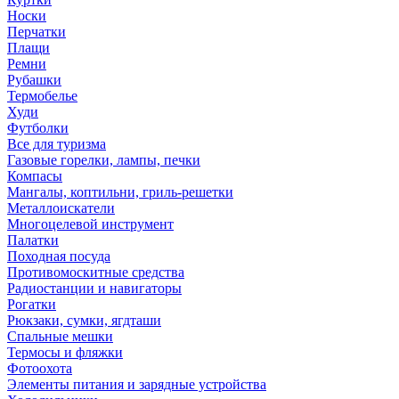
Носки
Перчатки
Плащи
Ремни
Рубашки
Термобелье
Худи
Футболки
Все для туризма
Газовые горелки, лампы, печки
Компасы
Мангалы, коптильни, гриль-решетки
Металлоискатели
Многоцелевой инструмент
Палатки
Походная посуда
Противомоскитные средства
Радиостанции и навигаторы
Рогатки
Рюкзаки, сумки, ягдташи
Спальные мешки
Термосы и фляжки
Фотоохота
Элементы питания и зарядные устройства