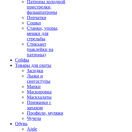
Патроны холодной
пристрелки,
фальшпатроны
Перчатки
Сошки
Станки, упоры,
мешки для
стрельбы
Стикхант
(наклейки на
патроны)
Сейфы
Товары для охоты
Засидки
Лыжи и
снегоступы
Манки
Маскировка
Маскхалаты
Приманки с
запахом
Профили, муляжи
Чучела
Обувь
Aigle