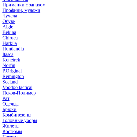
Приманки с запахом
Профили, муляжи
Чучела
Обувь
Aigle
Bekina
Chiruсa
Harkila
Huntlandia
Itasca
Kenetrek
Norfin
P.Original
Remington
Seeland
Voodoo tactical
Псков-Полимер
Рат
Одежда
Брюки
Комбинезоны
Головные уборы
Жилеты
Костюмы
Куртки