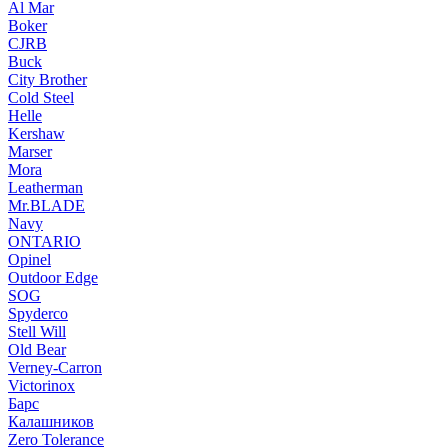
Al Mar
Boker
CJRB
Buck
City Brother
Cold Steel
Helle
Kershaw
Marser
Mora
Leatherman
Mr.BLADE
Navy
ONTARIO
Opinel
Outdoor Edge
SOG
Spyderco
Stell Will
Old Bear
Verney-Carron
Victorinox
Барс
Калашников
Zero Tolerance