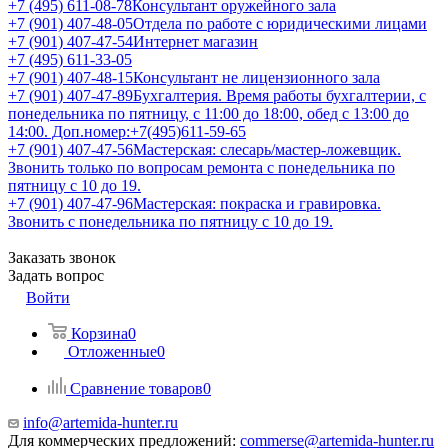
+7 (495) 611-08-78
Консультант оружейного зала
+7 (901) 407-48-05
Отдела по работе с юридическими лицами
+7 (901) 407-47-54
Интернет магазин
+7 (495) 611-33-05
+7 (901) 407-48-15
Консультант не лицензионного зала
+7 (901) 407-47-89
Бухгалтерия. Время работы бухгалтерии, с
понедельника по пятницу, с 11:00 до 18:00, обед с 13:00 до
14:00. Доп.номер:+7(495)611-59-65
+7 (901) 407-47-56
Мастерская: слесарь/мастер-ложевщик.
Звонить только по вопросам ремонта с понедельника по
пятницу с 10 до 19.
+7 (901) 407-47-96
Мастерская: покраска и гравировка.
Звонить с понедельника по пятницу с 10 до 19.
Заказать звонок
Задать вопрос
Войти
Корзина
0
Отложенные
0
Сравнение товаров
0
info@artemida-hunter.ru
Для коммерческих предложений:
commerse@artemida-hunter.ru