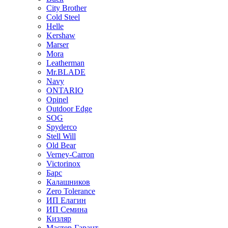
City Brother
Cold Steel
Helle
Kershaw
Marser
Mora
Leatherman
Mr.BLADE
Navy
ONTARIO
Opinel
Outdoor Edge
SOG
Spyderco
Stell Will
Old Bear
Verney-Carron
Victorinox
Барс
Калашников
Zero Tolerance
ИП Елагин
ИП Семина
Кизляр
Мастер-Гарант