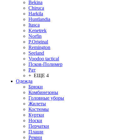
Bekina
Chiruсa
Harkila
Huntlandia
Itasca
Kenetrek
Norfin
P.Original
Remington
Seeland
Voodoo tactical
Псков-Полимер
Рат
+ ЕЩЕ 4
Одежда
Брюки
Комбинезоны
Головные уборы
Жилеты
Костюмы
Куртки
Носки
Перчатки
Плащи
Ремни