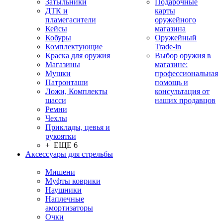
Затыльники
Подарочные
ДТК и
карты
пламегасители
оружейного
Кейсы
магазина
Кобуры
Оружейный
Комплектующие
Trade-in
Краска для оружия
Выбор оружия в
Магазины
магазине:
Мушки
профессиональная
Патронташи
помощь и
Ложи, Комплекты
консультация от
шасси
наших продавцов
Ремни
Чехлы
Приклады, цевья и
рукоятки
+ ЕЩЕ 6
Аксессуары для стрельбы
Мишени
Муфты коврики
Наушники
Наплечные
амортизаторы
Очки