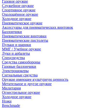
Газовое оружие
Служебное оружие
Спортивное оружие
Охолощённое оружие
Холодное оружие
Пневматическое оружие
Аксессуары для пневматических винтовок
Баллончики
Пневматические винтовки
Пневматические пистолеты
Пульки и шарики
ММГ / Учебное оружие
Луки и арбалеты
Спецсредства
Средства самообороны
Газовые баллончики
Электрошокеры
Сигнальные средства
Оружие имеющее культурную ценность
Метательное и другое оружие
Милитария
Огнестрельное оружие
Холодное оружие
Ножи
Benchmade