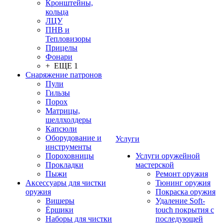
Кронштейны,
кольца
ЛЦУ
ПНВ и
Тепловизоры
Прицелы
Фонари
+ ЕЩЕ 1
Снаряжение патронов
Пули
Гильзы
Порох
Матрицы,
шеллхолдеры
Капсюли
Оборудование и
Услуги
инструменты
Пороховницы
Услуги оружейной
Прокладки
мастерской
Пыжи
Ремонт оружия
Аксессуары для чистки
Тюнинг оружия
оружия
Покраска оружия
Вишеры
Удаление Soft-
Ёршики
touch покрытия с
Наборы для чистки
последующей