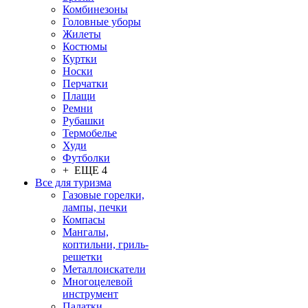
Комбинезоны
Головные уборы
Жилеты
Костюмы
Куртки
Носки
Перчатки
Плащи
Ремни
Рубашки
Термобелье
Худи
Футболки
+ ЕЩЕ 4
Все для туризма
Газовые горелки,
лампы, печки
Компасы
Мангалы,
коптильни, гриль-
решетки
Металлоискатели
Многоцелевой
инструмент
Палатки