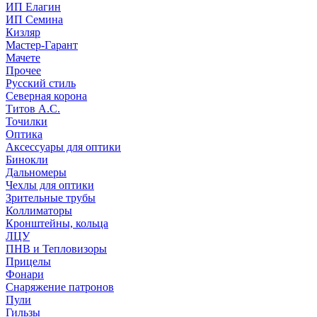
ИП Елагин
ИП Семина
Кизляр
Мастер-Гарант
Мачете
Прочее
Русский стиль
Северная корона
Титов А.С.
Точилки
Оптика
Аксессуары для оптики
Бинокли
Дальномеры
Чехлы для оптики
Зрительные трубы
Коллиматоры
Кронштейны, кольца
ЛЦУ
ПНВ и Тепловизоры
Прицелы
Фонари
Снаряжение патронов
Пули
Гильзы