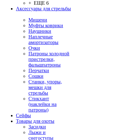
+ ЕЩЕ 6
Аксессуары для стрельбы
Мишени
Муфты коврики
Наушники
Наплечные
амортизаторы
Очки
Патроны холодной
пристрелки,
фальшпатроны
Перчатки
Сошки
Станки, упоры,
мешки для
стрельбы
Стикхант
(наклейки на
патроны)
Сейфы
Товары для охоты
Засидки
Лыжи и
снегоступы