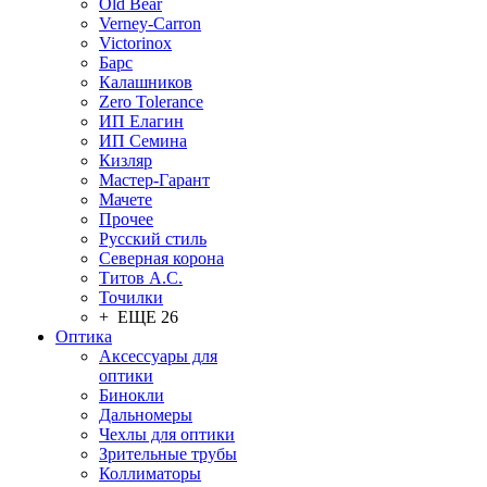
Old Bear
Verney-Carron
Victorinox
Барс
Калашников
Zero Tolerance
ИП Елагин
ИП Семина
Кизляр
Мастер-Гарант
Мачете
Прочее
Русский стиль
Северная корона
Титов А.С.
Точилки
+ ЕЩЕ 26
Оптика
Аксессуары для
оптики
Бинокли
Дальномеры
Чехлы для оптики
Зрительные трубы
Коллиматоры