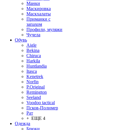
Манки
Маскировка
Маскхалаты
Приманки с
запахом
Профили, муляжи
Чучела
Обувь
Aigle
Bekina
Chiruсa
Harkila
Huntlandia
Itasca
Kenetrek
Norfin
P.Original
Remington
Seeland
Voodoo tactical
Псков-Полимер
Рат
+ ЕЩЕ 4
Одежда
Брюки