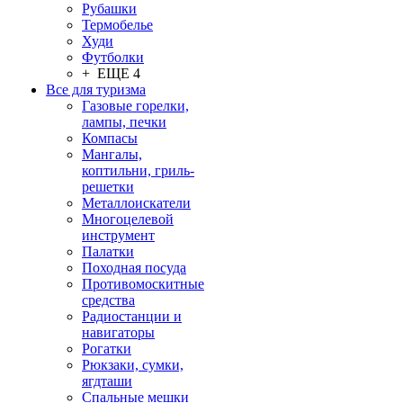
Рубашки
Термобелье
Худи
Футболки
+ ЕЩЕ 4
Все для туризма
Газовые горелки,
лампы, печки
Компасы
Мангалы,
коптильни, гриль-
решетки
Металлоискатели
Многоцелевой
инструмент
Палатки
Походная посуда
Противомоскитные
средства
Радиостанции и
навигаторы
Рогатки
Рюкзаки, сумки,
ягдташи
Спальные мешки