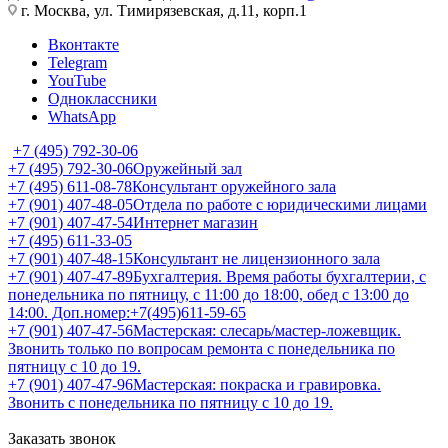
г. Москва, ул. Тимирязевская, д.11, корп.1
Вконтакте
Telegram
YouTube
Одноклассники
WhatsApp
+7 (495) 792-30-06
+7 (495) 792-30-06
Оружейный зал
+7 (495) 611-08-78
Консультант оружейного зала
+7 (901) 407-48-05
Отдела по работе с юридическими лицами
+7 (901) 407-47-54
Интернет магазин
+7 (495) 611-33-05
+7 (901) 407-48-15
Консультант не лицензионного зала
+7 (901) 407-47-89
Бухгалтерия. Время работы бухгалтерии, с
понедельника по пятницу, с 11:00 до 18:00, обед с 13:00 до
14:00. Доп.номер:+7(495)611-59-65
+7 (901) 407-47-56
Мастерская: слесарь/мастер-ложевщик.
Звонить только по вопросам ремонта с понедельника по
пятницу с 10 до 19.
+7 (901) 407-47-96
Мастерская: покраска и гравировка.
Звонить с понедельника по пятницу с 10 до 19.
Заказать звонок