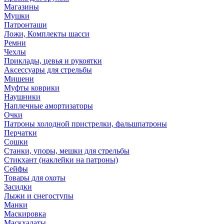
Магазины
Мушки
Патронташи
Ложи, Комплекты шасси
Ремни
Чехлы
Приклады, цевья и рукоятки
Аксессуары для стрельбы
Мишени
Муфты коврики
Наушники
Наплечные амортизаторы
Очки
Патроны холодной пристрелки, фальшпатроны
Перчатки
Сошки
Станки, упоры, мешки для стрельбы
Стикхант (наклейки на патроны)
Сейфы
Товары для охоты
Засидки
Лыжи и снегоступы
Манки
Маскировка
Маскхалаты