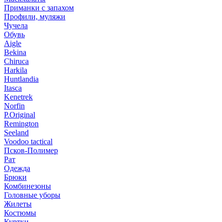
Приманки с запахом
Профили, муляжи
Чучела
Обувь
Aigle
Bekina
Chiruсa
Harkila
Huntlandia
Itasca
Kenetrek
Norfin
P.Original
Remington
Seeland
Voodoo tactical
Псков-Полимер
Рат
Одежда
Брюки
Комбинезоны
Головные уборы
Жилеты
Костюмы
Куртки