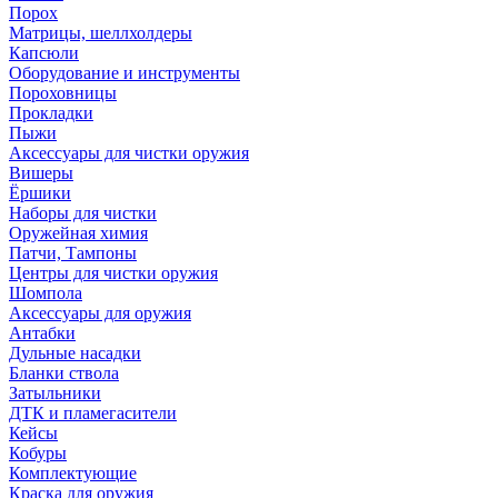
Порох
Матрицы, шеллхолдеры
Капсюли
Оборудование и инструменты
Пороховницы
Прокладки
Пыжи
Аксессуары для чистки оружия
Вишеры
Ёршики
Наборы для чистки
Оружейная химия
Патчи, Тампоны
Центры для чистки оружия
Шомпола
Аксессуары для оружия
Антабки
Дульные насадки
Бланки ствола
Затыльники
ДТК и пламегасители
Кейсы
Кобуры
Комплектующие
Краска для оружия