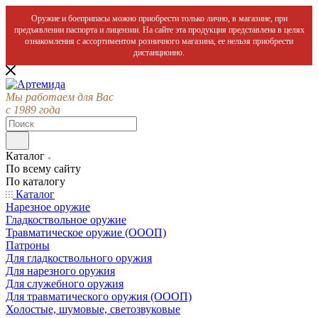
Оружие и боеприпасы можно приобрести только лично, в магазине, при
предъявлении паспорта и лицензии. На сайте эта продукция представлена в целях
ознакомления с ассортиментом розничного магазина, ее нельзя приобрести
дистанционно.
Мы работаем для Вас
с 1989 года
Каталог
По всему сайту
По каталогу
Каталог
Нарезное оружие
Гладкоствольное оружие
Травматическое оружие (ОООП)
Патроны
Для гладкоствольного оружия
Для нарезного оружия
Для служебного оружия
Для травматического оружия (ОООП)
Холостые, шумовые, светозвуковые