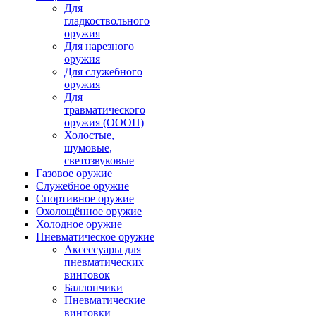
Для
гладкоствольного
оружия
Для нарезного
оружия
Для служебного
оружия
Для
травматического
оружия (ОООП)
Холостые,
шумовые,
светозвуковые
Газовое оружие
Служебное оружие
Спортивное оружие
Охолощённое оружие
Холодное оружие
Пневматическое оружие
Аксессуары для
пневматических
винтовок
Баллончики
Пневматические
винтовки