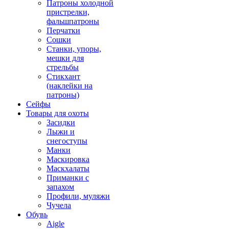
Патроны холодной
пристрелки,
фальшпатроны
Перчатки
Сошки
Станки, упоры,
мешки для
стрельбы
Стикхант
(наклейки на
патроны)
Сейфы
Товары для охоты
Засидки
Лыжи и
снегоступы
Манки
Маскировка
Маскхалаты
Приманки с
запахом
Профили, муляжи
Чучела
Обувь
Aigle