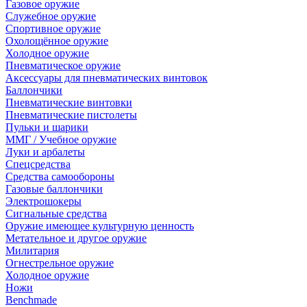
Газовое оружие
Служебное оружие
Спортивное оружие
Охолощённое оружие
Холодное оружие
Пневматическое оружие
Аксессуары для пневматических винтовок
Баллончики
Пневматические винтовки
Пневматические пистолеты
Пульки и шарики
ММГ / Учебное оружие
Луки и арбалеты
Спецсредства
Средства самообороны
Газовые баллончики
Электрошокеры
Сигнальные средства
Оружие имеющее культурную ценность
Метательное и другое оружие
Милитария
Огнестрельное оружие
Холодное оружие
Ножи
Benchmade