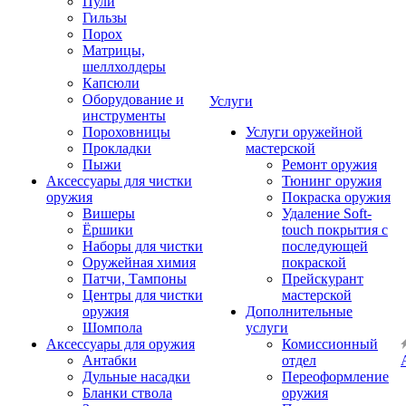
Пули
Гильзы
Порох
Матрицы,
шеллхолдеры
Капсюли
Оборудование и
Услуги
инструменты
Пороховницы
Услуги оружейной
Прокладки
мастерской
Пыжи
Ремонт оружия
Аксессуары для чистки
Тюнинг оружия
оружия
Покраска оружия
Вишеры
Удаление Soft-
Ёршики
touch покрытия с
Наборы для чистки
последующей
Оружейная химия
покраской
Патчи, Тампоны
Прейскурант
Центры для чистки
мастерской
оружия
Дополнительные
Шомпола
услуги
Аксессуары для оружия
Комиссионный
Антабки
отдел
Дульные насадки
Переоформление
Бланки ствола
оружия