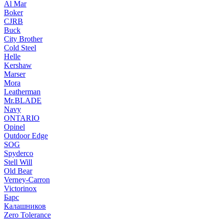
Al Mar
Boker
CJRB
Buck
City Brother
Cold Steel
Helle
Kershaw
Marser
Mora
Leatherman
Mr.BLADE
Navy
ONTARIO
Opinel
Outdoor Edge
SOG
Spyderco
Stell Will
Old Bear
Verney-Carron
Victorinox
Барс
Калашников
Zero Tolerance