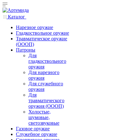
Каталог
Нарезное оружие
Гладкоствольное оружие
Травматическое оружие
(ОООП)
Патроны
Для
гладкоствольного
оружия
Для нарезного
оружия
Для служебного
оружия
Для
травматического
оружия (ОООП)
Холостые,
шумовые,
светозвуковые
Газовое оружие
Служебное оружие
Спортивное оружие