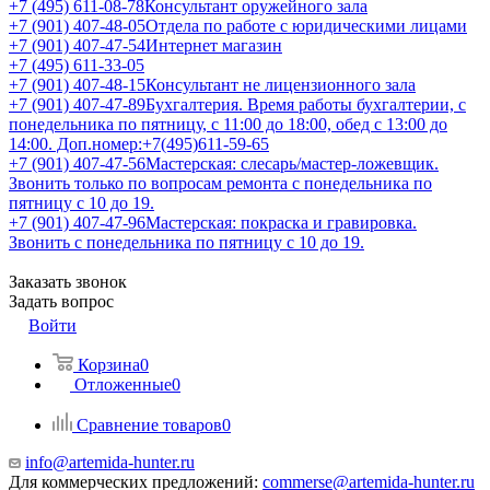
+7 (495) 611-08-78
Консультант оружейного зала
+7 (901) 407-48-05
Отдела по работе с юридическими лицами
+7 (901) 407-47-54
Интернет магазин
+7 (495) 611-33-05
+7 (901) 407-48-15
Консультант не лицензионного зала
+7 (901) 407-47-89
Бухгалтерия. Время работы бухгалтерии, с
понедельника по пятницу, с 11:00 до 18:00, обед с 13:00 до
14:00. Доп.номер:+7(495)611-59-65
+7 (901) 407-47-56
Мастерская: слесарь/мастер-ложевщик.
Звонить только по вопросам ремонта с понедельника по
пятницу с 10 до 19.
+7 (901) 407-47-96
Мастерская: покраска и гравировка.
Звонить с понедельника по пятницу с 10 до 19.
Заказать звонок
Задать вопрос
Войти
Корзина
0
Отложенные
0
Сравнение товаров
0
info@artemida-hunter.ru
Для коммерческих предложений:
commerse@artemida-hunter.ru