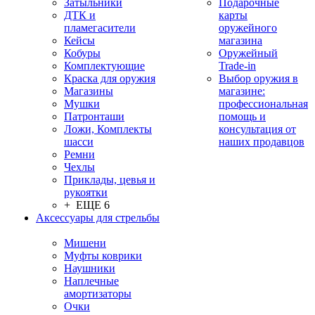
Затыльники
Подарочные
ДТК и
карты
пламегасители
оружейного
Кейсы
магазина
Кобуры
Оружейный
Комплектующие
Trade-in
Краска для оружия
Выбор оружия в
Магазины
магазине:
Мушки
профессиональная
Патронташи
помощь и
Ложи, Комплекты
консультация от
шасси
наших продавцов
Ремни
Чехлы
Приклады, цевья и
рукоятки
+ ЕЩЕ 6
Аксессуары для стрельбы
Мишени
Муфты коврики
Наушники
Наплечные
амортизаторы
Очки