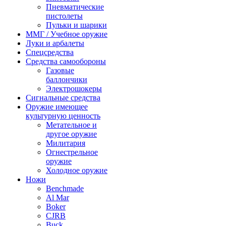
Пневматические
пистолеты
Пульки и шарики
ММГ / Учебное оружие
Луки и арбалеты
Спецсредства
Средства самообороны
Газовые
баллончики
Электрошокеры
Сигнальные средства
Оружие имеющее
культурную ценность
Метательное и
другое оружие
Милитария
Огнестрельное
оружие
Холодное оружие
Ножи
Benchmade
Al Mar
Boker
CJRB
Buck