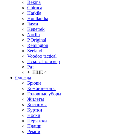
Bekina
Chiruсa
Harkila
Huntlandia
Itasca
Kenetrek
Norfin
P.Original
Remington
Seeland
Voodoo tactical
Псков-Полимер
Рат
+ ЕЩЕ 4
Одежда
Брюки
Комбинезоны
Головные уборы
Жилеты
Костюмы
Куртки
Носки
Перчатки
Плащи
Ремни