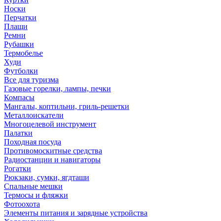
Носки
Перчатки
Плащи
Ремни
Рубашки
Термобелье
Худи
Футболки
Все для туризма
Газовые горелки, лампы, печки
Компасы
Мангалы, коптильни, гриль-решетки
Металлоискатели
Многоцелевой инструмент
Палатки
Походная посуда
Противомоскитные средства
Радиостанции и навигаторы
Рогатки
Рюкзаки, сумки, ягдташи
Спальные мешки
Термосы и фляжки
Фотоохота
Элементы питания и зарядные устройства