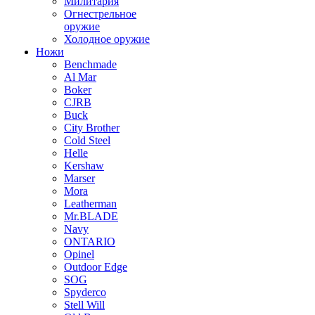
Милитария
Огнестрельное
оружие
Холодное оружие
Ножи
Benchmade
Al Mar
Boker
CJRB
Buck
City Brother
Cold Steel
Helle
Kershaw
Marser
Mora
Leatherman
Mr.BLADE
Navy
ONTARIO
Opinel
Outdoor Edge
SOG
Spyderco
Stell Will