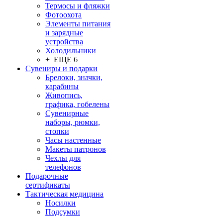
Термосы и фляжки
Фотоохота
Элементы питания
и зарядные
устройства
Холодильники
+ ЕЩЕ 6
Сувениры и подарки
Брелоки, значки,
карабины
Живопись,
графика, гобелены
Сувенирные
наборы, рюмки,
стопки
Часы настенные
Макеты патронов
Чехлы для
телефонов
Подарочные
сертификаты
Тактическая медицина
Носилки
Подсумки