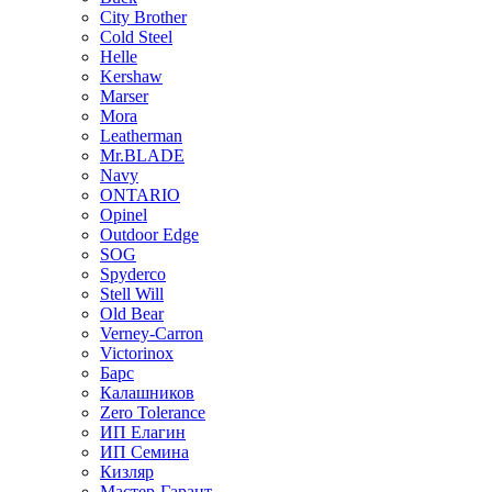
City Brother
Cold Steel
Helle
Kershaw
Marser
Mora
Leatherman
Mr.BLADE
Navy
ONTARIO
Opinel
Outdoor Edge
SOG
Spyderco
Stell Will
Old Bear
Verney-Carron
Victorinox
Барс
Калашников
Zero Tolerance
ИП Елагин
ИП Семина
Кизляр
Мастер-Гарант