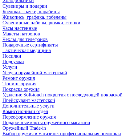
Холодильники
Сувениры и подарки
Брелоки, значки, карабины
Живопись, графика, гобелены
Сувенирные наборы, рюмки, стопки
Часы настенные
Макеты патронов
Чехлы для телефонов
Подарочные сертификаты
Тактическая медицина
Носилки
Подсумки
Услуги
Услуги оружейной мастерской
Ремонт оружия
Тюнинг оружия
Покраска оружия
Удаление Soft-touch покрытия с последующей покраской
Прейскурант мастерской
Дополнительные услуги
Комиссионный отдел
Переоформление оружия
Подарочные карты оружейного магазина
Оружейный Trade-in
Выбор оружия в магазине: профессиональная помощь и