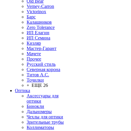
Old Bear
Verney-Carron
Victorinox
Барс
Калашников
Zero Tolerance
ИП Елагин
ИП Семина
Кизляр
Мастер-Гарант
Мачете
Прочее
Русский стиль
Северная корона
Титов А.С.
Точилки
+ ЕЩЕ 26
Оптика
Аксессуары для
оптики
Бинокли
Дальномеры
Чехлы для оптики
Зрительные трубы
Коллиматоры