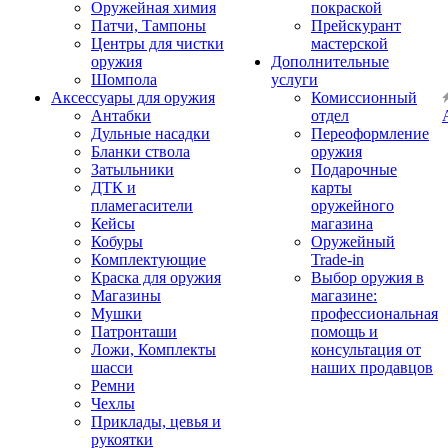
Оружейная химия
покраской
Патчи, Тампоны
Прейскурант
Центры для чистки
мастерской
оружия
Дополнительные
Шомпола
услуги
Аксессуары для оружия
Комиссионный
Антабки
отдел
Дульные насадки
Переоформление
Бланки ствола
оружия
Затыльники
Подарочные
ДТК и
карты
пламегасители
оружейного
Кейсы
магазина
Кобуры
Оружейный
Комплектующие
Trade-in
Краска для оружия
Выбор оружия в
Магазины
магазине:
Мушки
профессиональная
Патронташи
помощь и
Ложи, Комплекты
консультация от
шасси
наших продавцов
Ремни
Чехлы
Приклады, цевья и
рукоятки