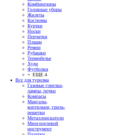
Комбинезоны
Головные уборы
Жилеты
Костюмы
Куртки
Носки
Перчатки
Плащи
Ремни
Рубашки
Термобелье
Худи
Футболки
+ ЕЩЕ 4
Все для туризма
Газовые горелки,
лампы, печки
Компасы
Мангалы,
коптильни, гриль-
решетки
Металлоискатели
Многоцелевой
инструмент
Палатки