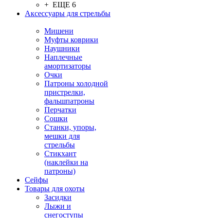
+ ЕЩЕ 6
Аксессуары для стрельбы
Мишени
Муфты коврики
Наушники
Наплечные
амортизаторы
Очки
Патроны холодной
пристрелки,
фальшпатроны
Перчатки
Сошки
Станки, упоры,
мешки для
стрельбы
Стикхант
(наклейки на
патроны)
Сейфы
Товары для охоты
Засидки
Лыжи и
снегоступы