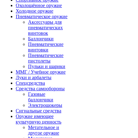
Охолощённое оружие
Холодное оружие
Пневматическое оружие
Аксессуары для
пневматических
винтовок
Баллончики
Пневматические
винтовки
Пневматические
пистолеты
Пульки и шарики
ММГ / Учебное оружие
Луки и арбалеты
Спецсредства
Средства самообороны
Газовые
баллончики
Электрошокеры
Сигнальные средства
Оружие имеющее
культурную ценность
Метательное и
другое оружие