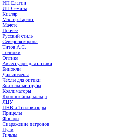
ИП Елагин
ИП Семина
Кизляр
Мастер-Гарант
Мачете
Прочее
Русский стиль
Северная корона
Титов А.С.
Точилки
Оптика
Аксессуары для оптики
Бинокли
Дальномеры
Чехлы для оптики
Зрительные трубы
Коллиматоры
Кронштейны, кольца
ЛЦУ
ПНВ и Тепловизоры
Прицелы
Фонари
Снаряжение патронов
Пули
Гильзы