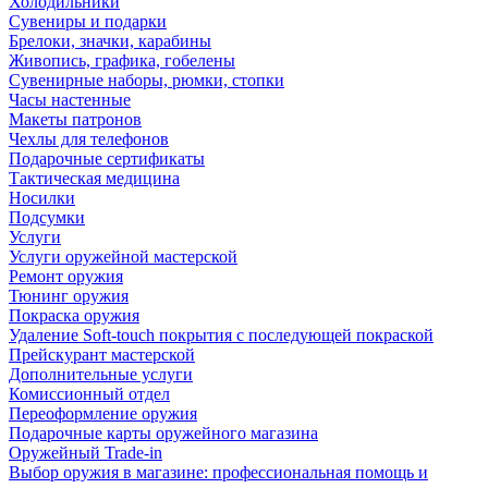
Холодильники
Сувениры и подарки
Брелоки, значки, карабины
Живопись, графика, гобелены
Сувенирные наборы, рюмки, стопки
Часы настенные
Макеты патронов
Чехлы для телефонов
Подарочные сертификаты
Тактическая медицина
Носилки
Подсумки
Услуги
Услуги оружейной мастерской
Ремонт оружия
Тюнинг оружия
Покраска оружия
Удаление Soft-touch покрытия с последующей покраской
Прейскурант мастерской
Дополнительные услуги
Комиссионный отдел
Переоформление оружия
Подарочные карты оружейного магазина
Оружейный Trade-in
Выбор оружия в магазине: профессиональная помощь и