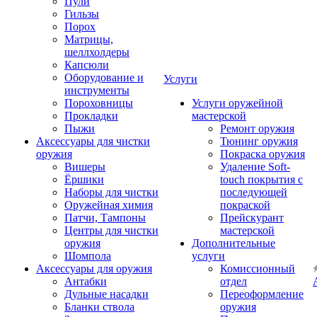
Пули
Гильзы
Порох
Матрицы,
шеллхолдеры
Капсюли
Оборудование и
Услуги
инструменты
Пороховницы
Услуги оружейной
Прокладки
мастерской
Пыжи
Ремонт оружия
Аксессуары для чистки
Тюнинг оружия
оружия
Покраска оружия
Вишеры
Удаление Soft-
Ёршики
touch покрытия с
Наборы для чистки
последующей
Оружейная химия
покраской
Патчи, Тампоны
Прейскурант
Центры для чистки
мастерской
оружия
Дополнительные
Шомпола
услуги
Аксессуары для оружия
Комиссионный
Антабки
отдел
Дульные насадки
Переоформление
Бланки ствола
оружия