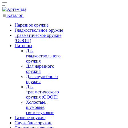
Каталог
Нарезное оружие
Гладкоствольное оружие
Травматическое оружие
(ОООП)
Патроны
Для
гладкоствольного
оружия
Для нарезного
оружия
Для служебного
оружия
Для
травматического
оружия (ОООП)
Холостые,
шумовые,
светозвуковые
Газовое оружие
Служебное оружие
Спортивное оружие