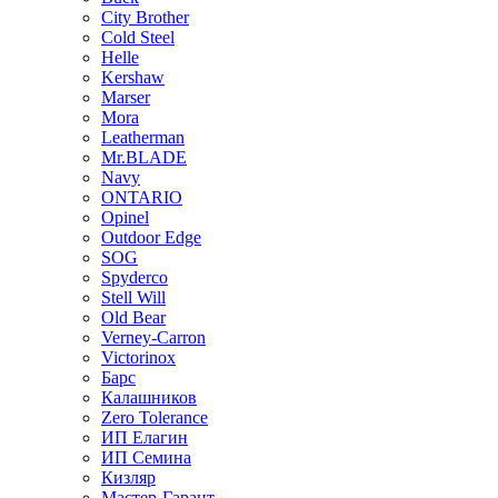
City Brother
Cold Steel
Helle
Kershaw
Marser
Mora
Leatherman
Mr.BLADE
Navy
ONTARIO
Opinel
Outdoor Edge
SOG
Spyderco
Stell Will
Old Bear
Verney-Carron
Victorinox
Барс
Калашников
Zero Tolerance
ИП Елагин
ИП Семина
Кизляр
Мастер-Гарант