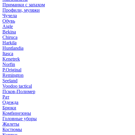
Приманки с запахом
Профили, муляжи
Чучела
Обувь
Aigle
Bekina
Chiruсa
Harkila
Huntlandia
Itasca
Kenetrek
Norfin
P.Original
Remington
Seeland
Voodoo tactical
Псков-Полимер
Рат
Одежда
Брюки
Комбинезоны
Головные уборы
Жилеты
Костюмы
Куртки