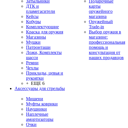
Затыльники
Подарочные
ДТК и
карты
пламегасители
оружейного
Кейсы
магазина
Кобуры
Оружейный
Комплектующие
Trade-in
Краска для оружия
Выбор оружия в
Магазины
магазине:
Мушки
профессиональная
Патронташи
помощь и
Ложи, Комплекты
консультация от
шасси
наших продавцов
Ремни
Чехлы
Приклады, цевья и
рукоятки
+ ЕЩЕ 6
Аксессуары для стрельбы
Мишени
Муфты коврики
Наушники
Наплечные
амортизаторы
Очки