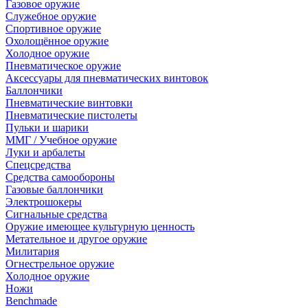
Газовое оружие
Служебное оружие
Спортивное оружие
Охолощённое оружие
Холодное оружие
Пневматическое оружие
Аксессуары для пневматических винтовок
Баллончики
Пневматические винтовки
Пневматические пистолеты
Пульки и шарики
ММГ / Учебное оружие
Луки и арбалеты
Спецсредства
Средства самообороны
Газовые баллончики
Электрошокеры
Сигнальные средства
Оружие имеющее культурную ценность
Метательное и другое оружие
Милитария
Огнестрельное оружие
Холодное оружие
Ножи
Benchmade