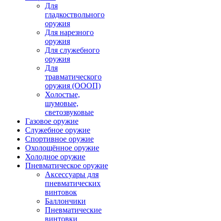
Для
гладкоствольного
оружия
Для нарезного
оружия
Для служебного
оружия
Для
травматического
оружия (ОООП)
Холостые,
шумовые,
светозвуковые
Газовое оружие
Служебное оружие
Спортивное оружие
Охолощённое оружие
Холодное оружие
Пневматическое оружие
Аксессуары для
пневматических
винтовок
Баллончики
Пневматические
винтовки