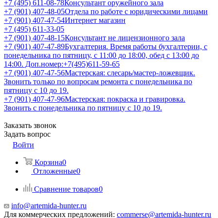
+7 (495) 611-08-78
Консультант оружейного зала
+7 (901) 407-48-05
Отдела по работе с юридическими лицами
+7 (901) 407-47-54
Интернет магазин
+7 (495) 611-33-05
+7 (901) 407-48-15
Консультант не лицензионного зала
+7 (901) 407-47-89
Бухгалтерия. Время работы бухгалтерии, с
понедельника по пятницу, с 11:00 до 18:00, обед с 13:00 до
14:00. Доп.номер:+7(495)611-59-65
+7 (901) 407-47-56
Мастерская: слесарь/мастер-ложевщик.
Звонить только по вопросам ремонта с понедельника по
пятницу с 10 до 19.
+7 (901) 407-47-96
Мастерская: покраска и гравировка.
Звонить с понедельника по пятницу с 10 до 19.
Заказать звонок
Задать вопрос
Войти
Корзина
0
Отложенные
0
Сравнение товаров
0
info@artemida-hunter.ru
Для коммерческих предложений:
commerse@artemida-hunter.ru