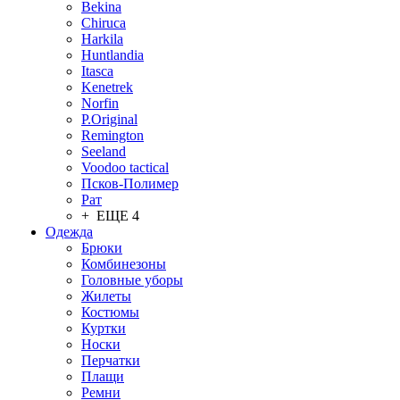
Bekina
Chiruсa
Harkila
Huntlandia
Itasca
Kenetrek
Norfin
P.Original
Remington
Seeland
Voodoo tactical
Псков-Полимер
Рат
+ ЕЩЕ 4
Одежда
Брюки
Комбинезоны
Головные уборы
Жилеты
Костюмы
Куртки
Носки
Перчатки
Плащи
Ремни