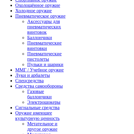
Охолощённое оружие
Холодное оружие
Пневматическое оружие
Аксессуары для
пневматических
винтовок
Баллончики
Пневматические
винтовки
Пневматические
пистолеты
Пульки и шарики
ММГ / Учебное оружие
Луки и арбалеты
Спецсредства
Средства самообороны
Газовые
баллончики
Электрошокеры
Сигнальные средства
Оружие имеющее
культурную ценность
Метательное и
другое оружие