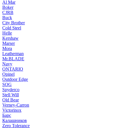
Al Mar
Boker
CJRB
Buck
City Brother
Cold Steel
Helle
Kershaw
Marser
Mora
Leatherman
Mr.BLADE
Navy
ONTARIO
Opinel
Outdoor Edge
SOG
Spyderco
Stell Will
Old Bear
Verney-Carron
Victorinox
Барс
Калашников
Zero Tolerance