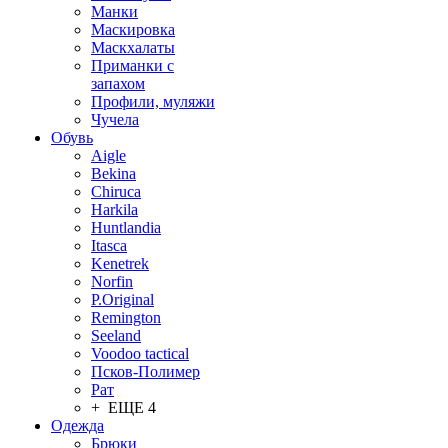
Манки
Маскировка
Маскхалаты
Приманки с
запахом
Профили, муляжи
Чучела
Обувь
Aigle
Bekina
Chiruсa
Harkila
Huntlandia
Itasca
Kenetrek
Norfin
P.Original
Remington
Seeland
Voodoo tactical
Псков-Полимер
Рат
+ ЕЩЕ 4
Одежда
Брюки