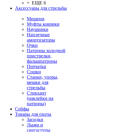
+ ЕЩЕ 6
Аксессуары для стрельбы
Мишени
Муфты коврики
Наушники
Наплечные
амортизаторы
Очки
Патроны холодной
пристрелки,
фальшпатроны
Перчатки
Сошки
Станки, упоры,
мешки для
стрельбы
Стикхант
(наклейки на
патроны)
Сейфы
Товары для охоты
Засидки
Лыжи и
снегоступы