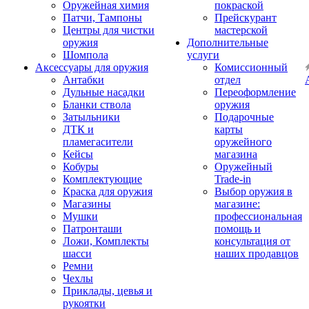
Оружейная химия
покраской
Патчи, Тампоны
Прейскурант
Центры для чистки
мастерской
оружия
Дополнительные
Шомпола
услуги
Аксессуары для оружия
Комиссионный
Антабки
отдел
Дульные насадки
Переоформление
Бланки ствола
оружия
Затыльники
Подарочные
ДТК и
карты
пламегасители
оружейного
Кейсы
магазина
Кобуры
Оружейный
Комплектующие
Trade-in
Краска для оружия
Выбор оружия в
Магазины
магазине:
Мушки
профессиональная
Патронташи
помощь и
Ложи, Комплекты
консультация от
шасси
наших продавцов
Ремни
Чехлы
Приклады, цевья и
рукоятки