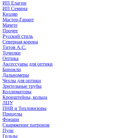
ИП Елагин
ИП Семина
Кизляр
Мастер-Гарант
Мачете
Прочее
Русский стиль
Северная корона
Титов А.С.
Точилки
Оптика
Аксессуары для оптики
Бинокли
Дальномеры
Чехлы для оптики
Зрительные трубы
Коллиматоры
Кронштейны, кольца
ЛЦУ
ПНВ и Тепловизоры
Прицелы
Фонари
Снаряжение патронов
Пули
Гильзы