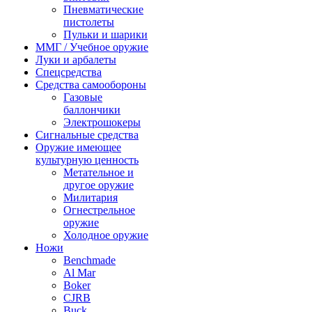
Пневматические
пистолеты
Пульки и шарики
ММГ / Учебное оружие
Луки и арбалеты
Спецсредства
Средства самообороны
Газовые
баллончики
Электрошокеры
Сигнальные средства
Оружие имеющее
культурную ценность
Метательное и
другое оружие
Милитария
Огнестрельное
оружие
Холодное оружие
Ножи
Benchmade
Al Mar
Boker
CJRB
Buck