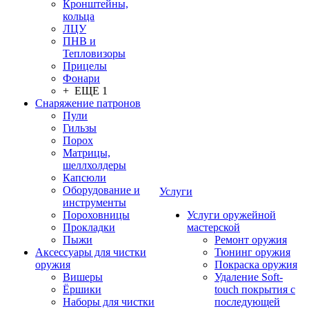
Кронштейны,
кольца
ЛЦУ
ПНВ и
Тепловизоры
Прицелы
Фонари
+ ЕЩЕ 1
Снаряжение патронов
Пули
Гильзы
Порох
Матрицы,
шеллхолдеры
Капсюли
Оборудование и
Услуги
инструменты
Пороховницы
Услуги оружейной
Прокладки
мастерской
Пыжи
Ремонт оружия
Аксессуары для чистки
Тюнинг оружия
оружия
Покраска оружия
Вишеры
Удаление Soft-
Ёршики
touch покрытия с
Наборы для чистки
последующей