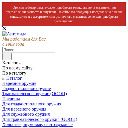
Оружие и боеприпасы можно приобрести только лично, в магазине, при
предъявлении паспорта и лицензии. На сайте эта продукция представлена в целях
ознакомления с ассортиментом розничного магазина, ее нельзя приобрести
дистанционно.
Мы работаем для Вас
с 1989 года
Каталог
По всему сайту
По каталогу
Каталог
Нарезное оружие
Гладкоствольное оружие
Травматическое оружие (ОООП)
Патроны
Для гладкоствольного оружия
Для нарезного оружия
Для служебного оружия
Для травматического оружия (ОООП)
Холостые, шумовые, светозвуковые