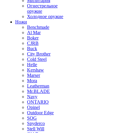
Милитария
Огнестрельное
оружие
Холодное оружие
Ножи
Benchmade
Al Mar
Boker
CJRB
Buck
City Brother
Cold Steel
Helle
Kershaw
Marser
Mora
Leatherman
Mr.BLADE
Navy
ONTARIO
Opinel
Outdoor Edge
SOG
Spyderco
Stell Will