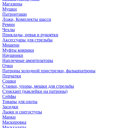
Магазины
Мушки
Патронташи
Ложи, Комплекты шасси
Ремни
Чехлы
Приклады, цевья и рукоятки
Аксессуары для стрельбы
Мишени
Муфты коврики
Наушники
Наплечные амортизаторы
Очки
Патроны холодной пристрелки, фальшпатроны
Перчатки
Сошки
Станки, упоры, мешки для стрельбы
Стикхант (наклейки на патроны)
Сейфы
Товары для охоты
Засидки
Лыжи и снегоступы
Манки
Маскировка
Маскхалаты