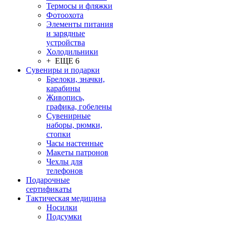
Термосы и фляжки
Фотоохота
Элементы питания
и зарядные
устройства
Холодильники
+ ЕЩЕ 6
Сувениры и подарки
Брелоки, значки,
карабины
Живопись,
графика, гобелены
Сувенирные
наборы, рюмки,
стопки
Часы настенные
Макеты патронов
Чехлы для
телефонов
Подарочные
сертификаты
Тактическая медицина
Носилки
Подсумки