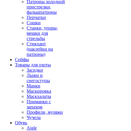
Патроны холодной
пристрелки,
фальшпатроны
Перчатки
Сошки
Станки, упоры,
мешки для
стрельбы
Стикхант
(наклейки на
патроны)
Сейфы
Товары для охоты
Засидки
Лыжи и
снегоступы
Манки
Маскировка
Маскхалаты
Приманки с
запахом
Профили, муляжи
Чучела
Обувь
Aigle