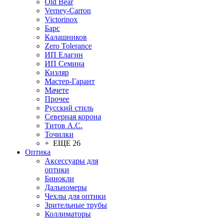
Old Bear
Verney-Carron
Victorinox
Барс
Калашников
Zero Tolerance
ИП Елагин
ИП Семина
Кизляр
Мастер-Гарант
Мачете
Прочее
Русский стиль
Северная корона
Титов А.С.
Точилки
+ ЕЩЕ 26
Оптика
Аксессуары для
оптики
Бинокли
Дальномеры
Чехлы для оптики
Зрительные трубы
Коллиматоры