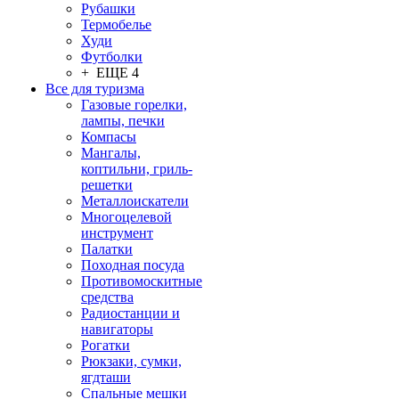
Рубашки
Термобелье
Худи
Футболки
+ ЕЩЕ 4
Все для туризма
Газовые горелки,
лампы, печки
Компасы
Мангалы,
коптильни, гриль-
решетки
Металлоискатели
Многоцелевой
инструмент
Палатки
Походная посуда
Противомоскитные
средства
Радиостанции и
навигаторы
Рогатки
Рюкзаки, сумки,
ягдташи
Спальные мешки