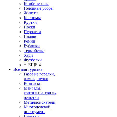
Комбинезоны
Головные уборы
Жилеты
Костюмы
Куртки
Носки
Перчатки
Плащи
Ремни
Рубашки
Термобелье
Худи
Футболки
+ ЕЩЕ 4
Все для туризма
Газовые горелки,
лампы, печки
Компасы
Мангалы,
коптильни, гриль-
решетки
Металлоискатели
Многоцелевой
инструмент
Палатки