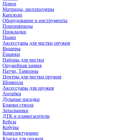
Порох
Матрицы, шеллхолдеры
Капсюли
Оборудование и инструменты
Пороховницы
Прокладки
Пыжи
Аксессуары для чистки оружия
Вишеры
Ёршики
Наборы для чистки
Оружейная химия
Патчи, Тампоны
Центры для чистки оружия
Шомпола
Аксессуары для оружия
Антабки
Дульные насадки
Бланки ствола
Затыльники
ДТК и пламегасители
Кейсы
Кобуры
Комплектующие
Краска для оружия