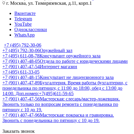
г. Москва, ул. Тимирязевская, д.11, корп.1
Вконтакте
Telegram
YouTube
Одноклассники
WhatsApp
+7 (495) 792-30-06
+7 (495) 792-30-06
Оружейный зал
+7 (495) 611-08-78
Консультант оружейного зала
+7 (901) 407-48-05
Отдела по работе с юридическими лицами
+7 (901) 407-47-54
Интернет магазин
+7 (495) 611-33-05
+7 (901) 407-48-15
Консультант не лицензионного зала
+7 (901) 407-47-89
Бухгалтерия. Время работы бухгалтерии, с
понедельника по пятницу, с 11:00 до 18:00, обед с 13:00 до
14:00. Доп.номер:+7(495)611-59-65
+7 (901) 407-47-56
Мастерская: слесарь/мастер-ложевщик.
Звонить только по вопросам ремонта с понедельника по
пятницу с 10 до 19.
+7 (901) 407-47-96
Мастерская: покраска и гравировка.
Звонить с понедельника по пятницу с 10 до 19.
Заказать звонок