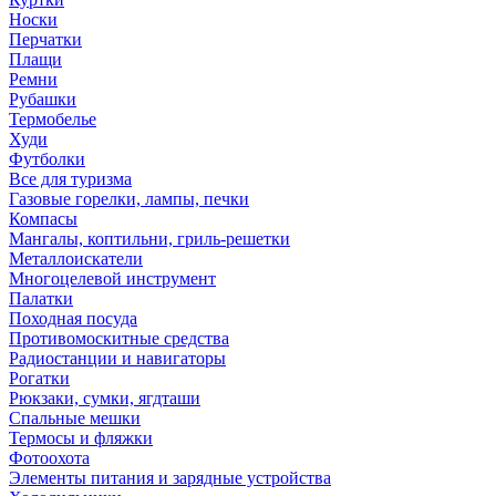
Носки
Перчатки
Плащи
Ремни
Рубашки
Термобелье
Худи
Футболки
Все для туризма
Газовые горелки, лампы, печки
Компасы
Мангалы, коптильни, гриль-решетки
Металлоискатели
Многоцелевой инструмент
Палатки
Походная посуда
Противомоскитные средства
Радиостанции и навигаторы
Рогатки
Рюкзаки, сумки, ягдташи
Спальные мешки
Термосы и фляжки
Фотоохота
Элементы питания и зарядные устройства