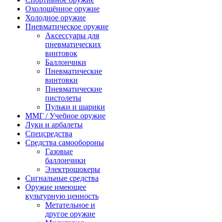
Охолощённое оружие
Холодное оружие
Пневматическое оружие
Аксессуары для
пневматических
винтовок
Баллончики
Пневматические
винтовки
Пневматические
пистолеты
Пульки и шарики
ММГ / Учебное оружие
Луки и арбалеты
Спецсредства
Средства самообороны
Газовые
баллончики
Электрошокеры
Сигнальные средства
Оружие имеющее
культурную ценность
Метательное и
другое оружие