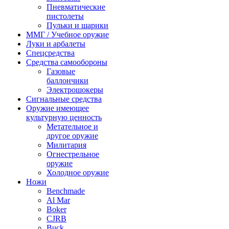
Пневматические
пистолеты
Пульки и шарики
ММГ / Учебное оружие
Луки и арбалеты
Спецсредства
Средства самообороны
Газовые
баллончики
Электрошокеры
Сигнальные средства
Оружие имеющее
культурную ценность
Метательное и
другое оружие
Милитария
Огнестрельное
оружие
Холодное оружие
Ножи
Benchmade
Al Mar
Boker
CJRB
Buck