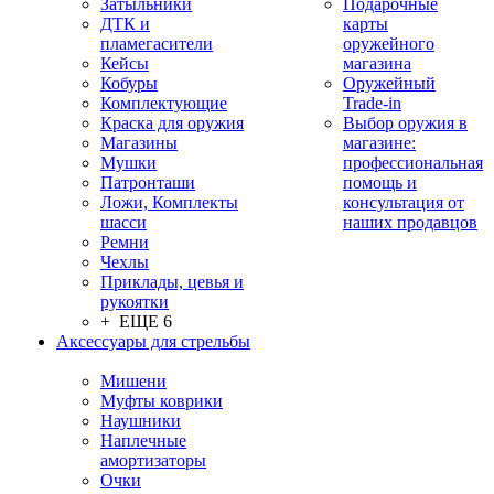
Затыльники
Подарочные
ДТК и
карты
пламегасители
оружейного
Кейсы
магазина
Кобуры
Оружейный
Комплектующие
Trade-in
Краска для оружия
Выбор оружия в
Магазины
магазине:
Мушки
профессиональная
Патронташи
помощь и
Ложи, Комплекты
консультация от
шасси
наших продавцов
Ремни
Чехлы
Приклады, цевья и
рукоятки
+ ЕЩЕ 6
Аксессуары для стрельбы
Мишени
Муфты коврики
Наушники
Наплечные
амортизаторы
Очки