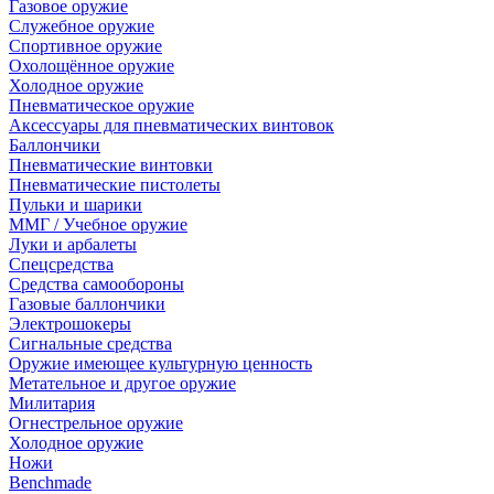
Газовое оружие
Служебное оружие
Спортивное оружие
Охолощённое оружие
Холодное оружие
Пневматическое оружие
Аксессуары для пневматических винтовок
Баллончики
Пневматические винтовки
Пневматические пистолеты
Пульки и шарики
ММГ / Учебное оружие
Луки и арбалеты
Спецсредства
Средства самообороны
Газовые баллончики
Электрошокеры
Сигнальные средства
Оружие имеющее культурную ценность
Метательное и другое оружие
Милитария
Огнестрельное оружие
Холодное оружие
Ножи
Benchmade