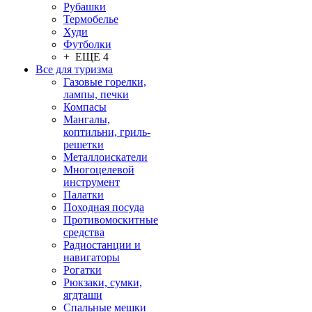
Рубашки
Термобелье
Худи
Футболки
+ ЕЩЕ 4
Все для туризма
Газовые горелки,
лампы, печки
Компасы
Мангалы,
коптильни, гриль-
решетки
Металлоискатели
Многоцелевой
инструмент
Палатки
Походная посуда
Противомоскитные
средства
Радиостанции и
навигаторы
Рогатки
Рюкзаки, сумки,
ягдташи
Спальные мешки