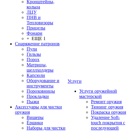
Кронштейны,
кольца
ЛЦУ
ПНВ и
Тепловизоры
Прицелы
Фонари
+ ЕЩЕ 1
Снаряжение патронов
Пули
Гильзы
Порох
Матрицы,
шеллхолдеры
Капсюли
Оборудование и
Услуги
инструменты
Пороховницы
Услуги оружейной
Прокладки
мастерской
Пыжи
Ремонт оружия
Аксессуары для чистки
Тюнинг оружия
оружия
Покраска оружия
Вишеры
Удаление Soft-
Ёршики
touch покрытия с
Наборы для чистки
последующей