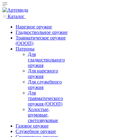
Каталог
Нарезное оружие
Гладкоствольное оружие
Травматическое оружие
(ОООП)
Патроны
Для
гладкоствольного
оружия
Для нарезного
оружия
Для служебного
оружия
Для
травматического
оружия (ОООП)
Холостые,
шумовые,
светозвуковые
Газовое оружие
Служебное оружие
Спортивное оружие