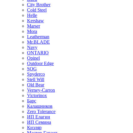
City Brother
Cold Steel
Helle
Kershaw
Marser
Mora
Leatherman
Mr.BLADE
Navy
ONTARIO
Opinel
Outdoor Edge
SOG
Spyderco
Stell Will
Old Bear
Verney-Carron
Victorinox
Барс
Калашников
Zero Tolerance
ИП Елагин
ИП Семина
Кизляр
Мастер-Гарант