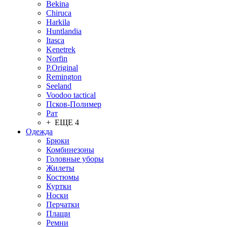
Bekina
Chiruсa
Harkila
Huntlandia
Itasca
Kenetrek
Norfin
P.Original
Remington
Seeland
Voodoo tactical
Псков-Полимер
Рат
+ ЕЩЕ 4
Одежда
Брюки
Комбинезоны
Головные уборы
Жилеты
Костюмы
Куртки
Носки
Перчатки
Плащи
Ремни