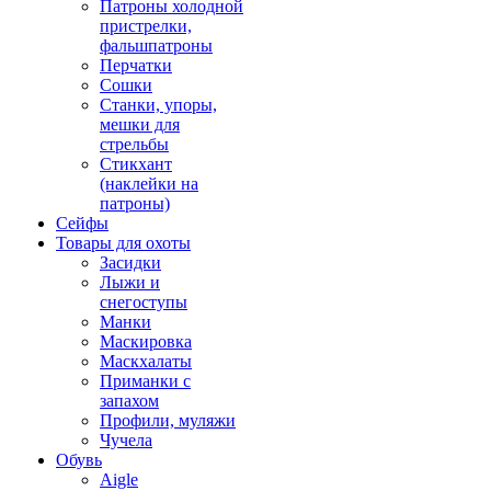
Патроны холодной
пристрелки,
фальшпатроны
Перчатки
Сошки
Станки, упоры,
мешки для
стрельбы
Стикхант
(наклейки на
патроны)
Сейфы
Товары для охоты
Засидки
Лыжи и
снегоступы
Манки
Маскировка
Маскхалаты
Приманки с
запахом
Профили, муляжи
Чучела
Обувь
Aigle