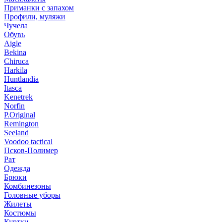
Приманки с запахом
Профили, муляжи
Чучела
Обувь
Aigle
Bekina
Chiruсa
Harkila
Huntlandia
Itasca
Kenetrek
Norfin
P.Original
Remington
Seeland
Voodoo tactical
Псков-Полимер
Рат
Одежда
Брюки
Комбинезоны
Головные уборы
Жилеты
Костюмы
Куртки