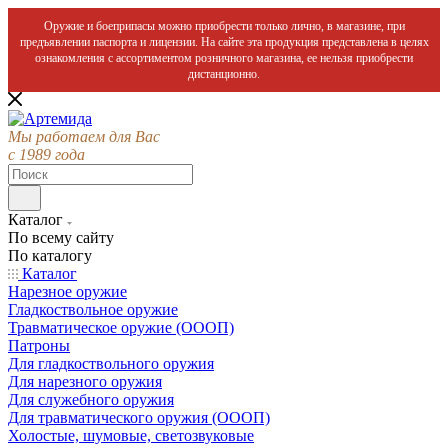
Оружие и боеприпасы можно приобрести только лично, в магазине, при
предъявлении паспорта и лицензии. На сайте эта продукция представлена в целях
ознакомления с ассортиментом розничного магазина, ее нельзя приобрести
дистанционно.
Мы работаем для Вас
с 1989 года
Каталог
По всему сайту
По каталогу
Каталог
Нарезное оружие
Гладкоствольное оружие
Травматическое оружие (ОООП)
Патроны
Для гладкоствольного оружия
Для нарезного оружия
Для служебного оружия
Для травматического оружия (ОООП)
Холостые, шумовые, светозвуковые