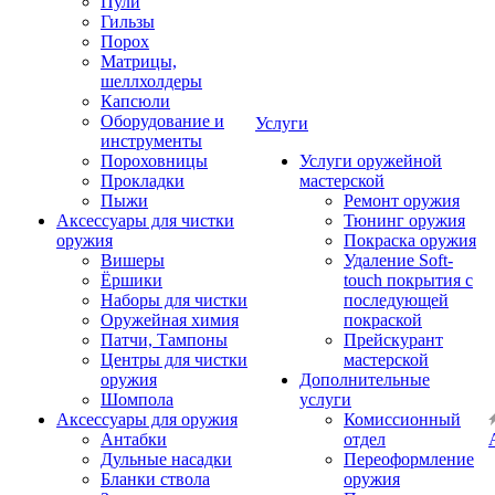
Пули
Гильзы
Порох
Матрицы,
шеллхолдеры
Капсюли
Оборудование и
Услуги
инструменты
Пороховницы
Услуги оружейной
Прокладки
мастерской
Пыжи
Ремонт оружия
Аксессуары для чистки
Тюнинг оружия
оружия
Покраска оружия
Вишеры
Удаление Soft-
Ёршики
touch покрытия с
Наборы для чистки
последующей
Оружейная химия
покраской
Патчи, Тампоны
Прейскурант
Центры для чистки
мастерской
оружия
Дополнительные
Шомпола
услуги
Аксессуары для оружия
Комиссионный
Антабки
отдел
Дульные насадки
Переоформление
Бланки ствола
оружия