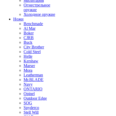
Милитария
Огнестрельное
оружие
Холодное оружие
Ножи
Benchmade
Al Mar
Boker
CJRB
Buck
City Brother
Cold Steel
Helle
Kershaw
Marser
Mora
Leatherman
Mr.BLADE
Navy
ONTARIO
Opinel
Outdoor Edge
SOG
Spyderco
Stell Will