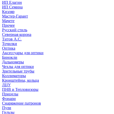
ИП Елагин
ИП Семина
Кизляр
Мастер-Гарант
Мачете
Прочее
Русский стиль
Северная корона
Титов А.С.
Точилки
Оптика
Аксессуары для оптики
Бинокли
Дальномеры
Чехлы для оптики
Зрительные трубы
Коллиматоры
Кронштейны, кольца
ЛЦУ
ПНВ и Тепловизоры
Прицелы
Фонари
Снаряжение патронов
Пули
Гильзы