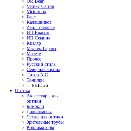
Old Bear
Verney-Carron
Victorinox
Барс
Калашников
Zero Tolerance
ИП Елагин
ИП Семина
Кизляр
Мастер-Гарант
Мачете
Прочее
Русский стиль
Северная корона
Титов А.С.
Точилки
+ ЕЩЕ 26
Оптика
Аксессуары для
оптики
Бинокли
Дальномеры
Чехлы для оптики
Зрительные трубы
Коллиматоры