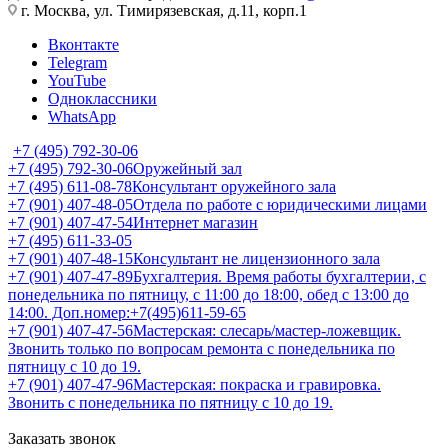
г. Москва, ул. Тимирязевская, д.11, корп.1
Вконтакте
Telegram
YouTube
Одноклассники
WhatsApp
+7 (495) 792-30-06
+7 (495) 792-30-06
Оружейный зал
+7 (495) 611-08-78
Консультант оружейного зала
+7 (901) 407-48-05
Отдела по работе с юридическими лицами
+7 (901) 407-47-54
Интернет магазин
+7 (495) 611-33-05
+7 (901) 407-48-15
Консультант не лицензионного зала
+7 (901) 407-47-89
Бухгалтерия. Время работы бухгалтерии, с
понедельника по пятницу, с 11:00 до 18:00, обед с 13:00 до
14:00. Доп.номер:+7(495)611-59-65
+7 (901) 407-47-56
Мастерская: слесарь/мастер-ложевщик.
Звонить только по вопросам ремонта с понедельника по
пятницу с 10 до 19.
+7 (901) 407-47-96
Мастерская: покраска и гравировка.
Звонить с понедельника по пятницу с 10 до 19.
Заказать звонок