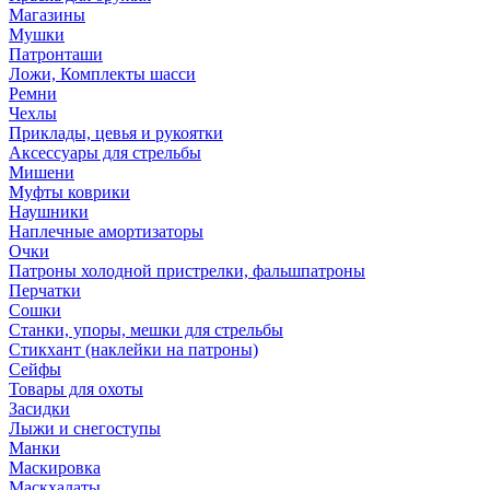
Магазины
Мушки
Патронташи
Ложи, Комплекты шасси
Ремни
Чехлы
Приклады, цевья и рукоятки
Аксессуары для стрельбы
Мишени
Муфты коврики
Наушники
Наплечные амортизаторы
Очки
Патроны холодной пристрелки, фальшпатроны
Перчатки
Сошки
Станки, упоры, мешки для стрельбы
Стикхант (наклейки на патроны)
Сейфы
Товары для охоты
Засидки
Лыжи и снегоступы
Манки
Маскировка
Маскхалаты