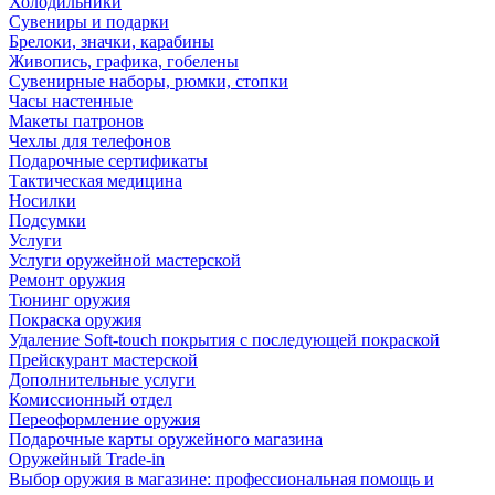
Холодильники
Сувениры и подарки
Брелоки, значки, карабины
Живопись, графика, гобелены
Сувенирные наборы, рюмки, стопки
Часы настенные
Макеты патронов
Чехлы для телефонов
Подарочные сертификаты
Тактическая медицина
Носилки
Подсумки
Услуги
Услуги оружейной мастерской
Ремонт оружия
Тюнинг оружия
Покраска оружия
Удаление Soft-touch покрытия с последующей покраской
Прейскурант мастерской
Дополнительные услуги
Комиссионный отдел
Переоформление оружия
Подарочные карты оружейного магазина
Оружейный Trade-in
Выбор оружия в магазине: профессиональная помощь и