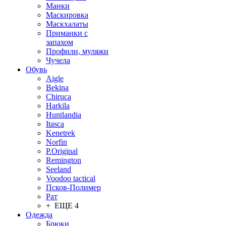
Манки
Маскировка
Маскхалаты
Приманки с
запахом
Профили, муляжи
Чучела
Обувь
Aigle
Bekina
Chiruсa
Harkila
Huntlandia
Itasca
Kenetrek
Norfin
P.Original
Remington
Seeland
Voodoo tactical
Псков-Полимер
Рат
+ ЕЩЕ 4
Одежда
Брюки