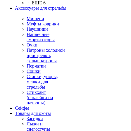
+ ЕЩЕ 6
Аксессуары для стрельбы
Мишени
Муфты коврики
Наушники
Наплечные
амортизаторы
Очки
Патроны холодной
пристрелки,
фальшпатроны
Перчатки
Сошки
Станки, упоры,
мешки для
стрельбы
Стикхант
(наклейки на
патроны)
Сейфы
Товары для охоты
Засидки
Лыжи и
снегоступы