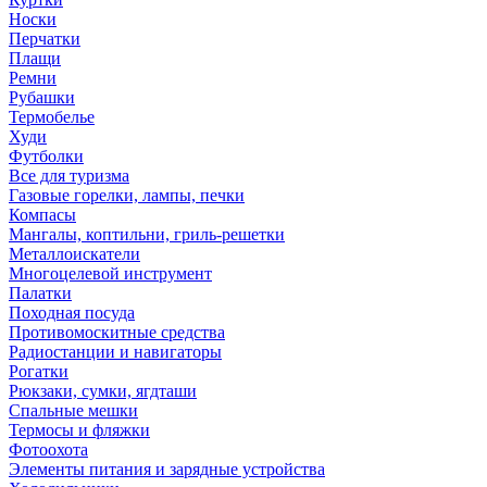
Носки
Перчатки
Плащи
Ремни
Рубашки
Термобелье
Худи
Футболки
Все для туризма
Газовые горелки, лампы, печки
Компасы
Мангалы, коптильни, гриль-решетки
Металлоискатели
Многоцелевой инструмент
Палатки
Походная посуда
Противомоскитные средства
Радиостанции и навигаторы
Рогатки
Рюкзаки, сумки, ягдташи
Спальные мешки
Термосы и фляжки
Фотоохота
Элементы питания и зарядные устройства