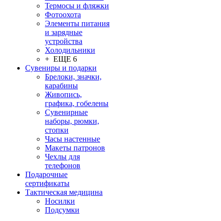
Термосы и фляжки
Фотоохота
Элементы питания
и зарядные
устройства
Холодильники
+ ЕЩЕ 6
Сувениры и подарки
Брелоки, значки,
карабины
Живопись,
графика, гобелены
Сувенирные
наборы, рюмки,
стопки
Часы настенные
Макеты патронов
Чехлы для
телефонов
Подарочные
сертификаты
Тактическая медицина
Носилки
Подсумки