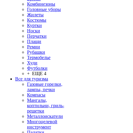
Комбинезоны
Головные уборы
Жилеты
Костюмы
Куртки
Носки
Перчатки
Плащи
Ремни
Рубашки
Термобелье
Худи
Футболки
+ ЕЩЕ 4
Все для туризма
Газовые горелки,
лампы, печки
Компасы
Мангалы,
коптильни, гриль-
решетки
Металлоискатели
Многоцелевой
инструмент
Палатки