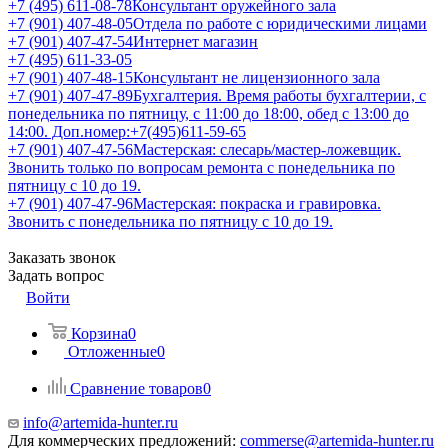
+7 (495) 611-08-78
Консультант оружейного зала
+7 (901) 407-48-05
Отдела по работе с юридическими лицами
+7 (901) 407-47-54
Интернет магазин
+7 (495) 611-33-05
+7 (901) 407-48-15
Консультант не лицензионного зала
+7 (901) 407-47-89
Бухгалтерия. Время работы бухгалтерии, с
понедельника по пятницу, с 11:00 до 18:00, обед с 13:00 до
14:00. Доп.номер:+7(495)611-59-65
+7 (901) 407-47-56
Мастерская: слесарь/мастер-ложевщик.
Звонить только по вопросам ремонта с понедельника по
пятницу с 10 до 19.
+7 (901) 407-47-96
Мастерская: покраска и гравировка.
Звонить с понедельника по пятницу с 10 до 19.
Заказать звонок
Задать вопрос
Войти
Корзина
0
Отложенные
0
Сравнение товаров
0
info@artemida-hunter.ru
Для коммерческих предложений:
commerse@artemida-hunter.ru