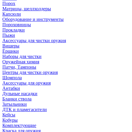
Порох
Матрицы, шеллхолдеры
Капсюли
Оборудование и инструменты
Пороховницы
Прокладки
Пыжи
Аксессуары для чистки оружия
Вишеры
Ёршики
Наборы для чистки
Оружейная химия
Патчи, Тампоны
Центры для чистки оружия
Шомпола
Аксессуары для оружия
Антабки
Дульные насадки
Бланки ствола
Затыльники
ДТК и пламегасители
Кейсы
Кобуры
Комплектующие
Краска для оружия