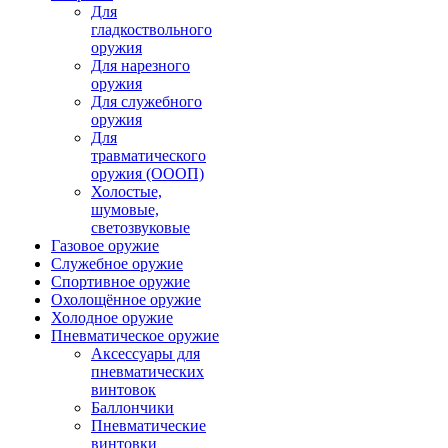
Для
гладкоствольного
оружия
Для нарезного
оружия
Для служебного
оружия
Для
травматического
оружия (ОООП)
Холостые,
шумовые,
светозвуковые
Газовое оружие
Служебное оружие
Спортивное оружие
Охолощённое оружие
Холодное оружие
Пневматическое оружие
Аксессуары для
пневматических
винтовок
Баллончики
Пневматические
винтовки