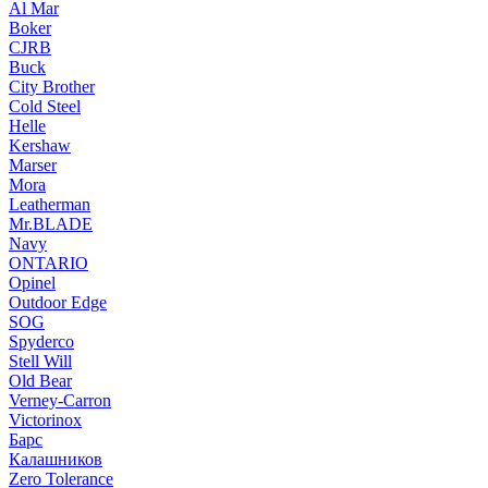
Al Mar
Boker
CJRB
Buck
City Brother
Cold Steel
Helle
Kershaw
Marser
Mora
Leatherman
Mr.BLADE
Navy
ONTARIO
Opinel
Outdoor Edge
SOG
Spyderco
Stell Will
Old Bear
Verney-Carron
Victorinox
Барс
Калашников
Zero Tolerance