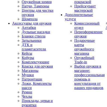
Оружейная химия
покраской
Патчи, Тампоны
Прейскурант
Центры для чистки
мастерской
оружия
Дополнительные
Шомпола
услуги
Аксессуары для оружия
Комиссионный
Антабки
отдел
Дульные насадки
Переоформление
Бланки ствола
оружия
Затыльники
Подарочные
ДТК и
карты
пламегасители
оружейного
Кейсы
магазина
Кобуры
Оружейный
Комплектующие
Trade-in
Краска для оружия
Выбор оружия в
Магазины
магазине:
Мушки
профессиональная
Патронташи
помощь и
Ложи, Комплекты
консультация от
шасси
наших продавцов
Ремни
Чехлы
Приклады, цевья и
рукоятки