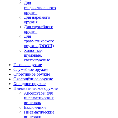
Для
гладкоствольного
оружия
Для нарезного
оружия
Для служебного
оружия
Для
травматического
оружия (ОООП)
Холостые,
шумовые,
светозвуковые
Газовое оружие
Служебное оружие
Спортивное оружие
Охолощённое оружие
Холодное оружие
Пневматическое оружие
Аксессуары для
пневматических
винтовок
Баллончики
Пневматические
винтовки