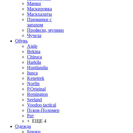
Манки
Маскировка
Маскхалаты
Приманки с
запахом
Профили, муляжи
Чучела
Обувь
Aigle
Bekina
Chiruсa
Harkila
Huntlandia
Itasca
Kenetrek
Norfin
P.Original
Remington
Seeland
Voodoo tactical
Псков-Полимер
Рат
+ ЕЩЕ 4
Одежда
Брюки