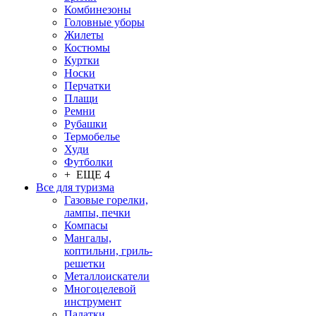
Комбинезоны
Головные уборы
Жилеты
Костюмы
Куртки
Носки
Перчатки
Плащи
Ремни
Рубашки
Термобелье
Худи
Футболки
+ ЕЩЕ 4
Все для туризма
Газовые горелки,
лампы, печки
Компасы
Мангалы,
коптильни, гриль-
решетки
Металлоискатели
Многоцелевой
инструмент
Палатки