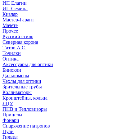
ИП Елагин
ИП Семина
Кизляр
Мастер-Гарант
Мачете
Прочее
Русский стиль
Северная корона
Титов А.С.
Точилки
Оптика
Аксессуары для оптики
Бинокли
Дальномеры
Чехлы для оптики
Зрительные трубы
Коллиматоры
Кронштейны, кольца
ЛЦУ
ПНВ и Тепловизоры
Прицелы
Фонари
Снаряжение патронов
Пули
Гильзы