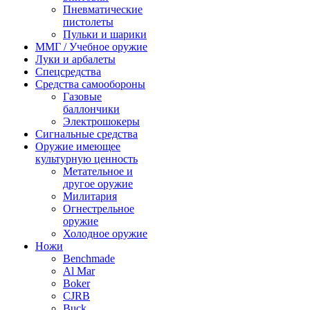
Пневматические
пистолеты
Пульки и шарики
ММГ / Учебное оружие
Луки и арбалеты
Спецсредства
Средства самообороны
Газовые
баллончики
Электрошокеры
Сигнальные средства
Оружие имеющее
культурную ценность
Метательное и
другое оружие
Милитария
Огнестрельное
оружие
Холодное оружие
Ножи
Benchmade
Al Mar
Boker
CJRB
Buck