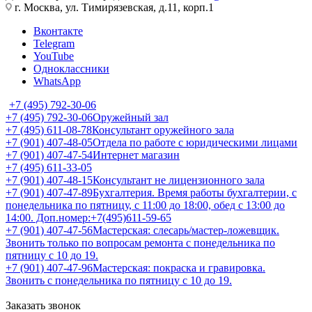
г. Москва, ул. Тимирязевская, д.11, корп.1
Вконтакте
Telegram
YouTube
Одноклассники
WhatsApp
+7 (495) 792-30-06
+7 (495) 792-30-06
Оружейный зал
+7 (495) 611-08-78
Консультант оружейного зала
+7 (901) 407-48-05
Отдела по работе с юридическими лицами
+7 (901) 407-47-54
Интернет магазин
+7 (495) 611-33-05
+7 (901) 407-48-15
Консультант не лицензионного зала
+7 (901) 407-47-89
Бухгалтерия. Время работы бухгалтерии, с
понедельника по пятницу, с 11:00 до 18:00, обед с 13:00 до
14:00. Доп.номер:+7(495)611-59-65
+7 (901) 407-47-56
Мастерская: слесарь/мастер-ложевщик.
Звонить только по вопросам ремонта с понедельника по
пятницу с 10 до 19.
+7 (901) 407-47-96
Мастерская: покраска и гравировка.
Звонить с понедельника по пятницу с 10 до 19.
Заказать звонок