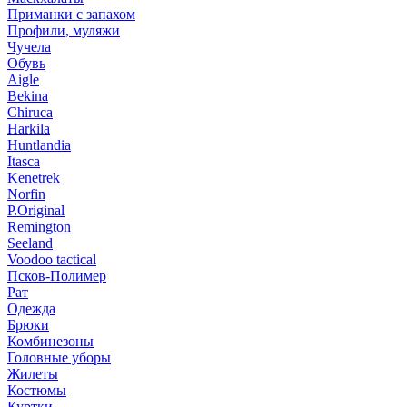
Приманки с запахом
Профили, муляжи
Чучела
Обувь
Aigle
Bekina
Chiruсa
Harkila
Huntlandia
Itasca
Kenetrek
Norfin
P.Original
Remington
Seeland
Voodoo tactical
Псков-Полимер
Рат
Одежда
Брюки
Комбинезоны
Головные уборы
Жилеты
Костюмы
Куртки