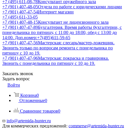
+7 (495) 611-08-78
Консультант оружейного зала
+7 (901) 407-48-05
Отдела по работе с юридическими лицами
+7 (901) 407-47-54
Интернет магазин
+7 (495) 611-33-05
+7 (901) 407-48-15
Консультант не лицензионного зала
+7 (901) 407-47-89
Бухгалтерия. Время работы бухгалтерии, с
понедельника по пятницу, с 11:00 до 18:00, обед с 13:00 до
14:00. Доп.номер:+7(495)611-59-65
+7 (901) 407-47-56
Мастерская: слесарь/мастер-ложевщик.
Звонить только по вопросам ремонта с понедельника по
пятницу с 10 до 19.
+7 (901) 407-47-96
Мастерская: покраска и гравировка.
Звонить с понедельника по пятницу с 10 до 19.
Заказать звонок
Задать вопрос
Войти
Корзина
0
Отложенные
0
Сравнение товаров
0
info@artemida-hunter.ru
Для коммерческих предложений:
commerse@artemida-hunter.ru