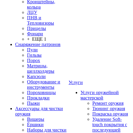
Кронштейны,
кольца
ЛЦУ
ПНВ и
Тепловизоры
Прицелы
Фонари
+ ЕЩЕ 1
Снаряжение патронов
Пули
Гильзы
Порох
Матрицы,
шеллхолдеры
Капсюли
Оборудование и
Услуги
инструменты
Пороховницы
Услуги оружейной
Прокладки
мастерской
Пыжи
Ремонт оружия
Аксессуары для чистки
Тюнинг оружия
оружия
Покраска оружия
Вишеры
Удаление Soft-
Ёршики
touch покрытия с
Наборы для чистки
последующей