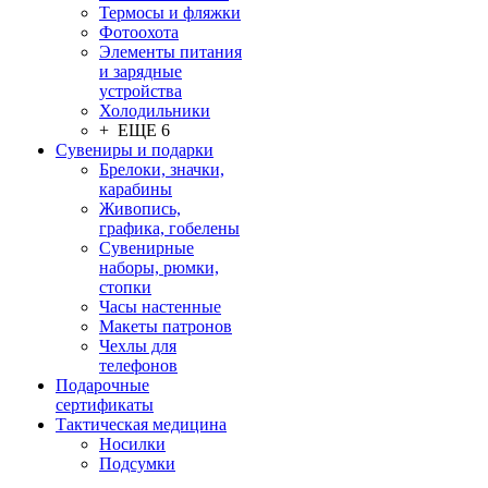
Термосы и фляжки
Фотоохота
Элементы питания
и зарядные
устройства
Холодильники
+ ЕЩЕ 6
Сувениры и подарки
Брелоки, значки,
карабины
Живопись,
графика, гобелены
Сувенирные
наборы, рюмки,
стопки
Часы настенные
Макеты патронов
Чехлы для
телефонов
Подарочные
сертификаты
Тактическая медицина
Носилки
Подсумки