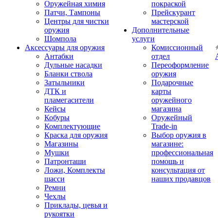
Оружейная химия
покраской
Патчи, Тампоны
Прейскурант
Центры для чистки
мастерской
оружия
Дополнительные
Шомпола
услуги
Аксессуары для оружия
Комиссионный
Антабки
отдел
Дульные насадки
Переоформление
Бланки ствола
оружия
Затыльники
Подарочные
ДТК и
карты
пламегасители
оружейного
Кейсы
магазина
Кобуры
Оружейный
Комплектующие
Trade-in
Краска для оружия
Выбор оружия в
Магазины
магазине:
Мушки
профессиональная
Патронташи
помощь и
Ложи, Комплекты
консультация от
шасси
наших продавцов
Ремни
Чехлы
Приклады, цевья и
рукоятки