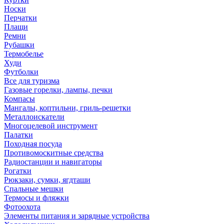
Носки
Перчатки
Плащи
Ремни
Рубашки
Термобелье
Худи
Футболки
Все для туризма
Газовые горелки, лампы, печки
Компасы
Мангалы, коптильни, гриль-решетки
Металлоискатели
Многоцелевой инструмент
Палатки
Походная посуда
Противомоскитные средства
Радиостанции и навигаторы
Рогатки
Рюкзаки, сумки, ягдташи
Спальные мешки
Термосы и фляжки
Фотоохота
Элементы питания и зарядные устройства