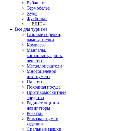
Рубашки
Термобелье
Худи
Футболки
+ ЕЩЕ 4
Все для туризма
Газовые горелки,
лампы, печки
Компасы
Мангалы,
коптильни, гриль-
решетки
Металлоискатели
Многоцелевой
инструмент
Палатки
Походная посуда
Противомоскитные
средства
Радиостанции и
навигаторы
Рогатки
Рюкзаки, сумки,
ягдташи
Спальные мешки