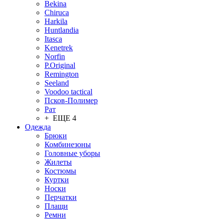
Bekina
Chiruсa
Harkila
Huntlandia
Itasca
Kenetrek
Norfin
P.Original
Remington
Seeland
Voodoo tactical
Псков-Полимер
Рат
+ ЕЩЕ 4
Одежда
Брюки
Комбинезоны
Головные уборы
Жилеты
Костюмы
Куртки
Носки
Перчатки
Плащи
Ремни