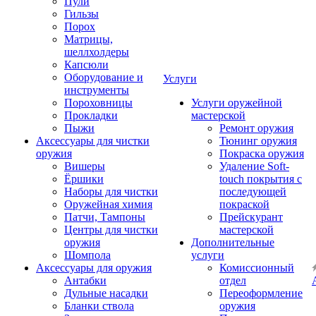
Пули
Гильзы
Порох
Матрицы,
шеллхолдеры
Капсюли
Оборудование и
Услуги
инструменты
Пороховницы
Услуги оружейной
Прокладки
мастерской
Пыжи
Ремонт оружия
Аксессуары для чистки
Тюнинг оружия
оружия
Покраска оружия
Вишеры
Удаление Soft-
Ёршики
touch покрытия с
Наборы для чистки
последующей
Оружейная химия
покраской
Патчи, Тампоны
Прейскурант
Центры для чистки
мастерской
оружия
Дополнительные
Шомпола
услуги
Аксессуары для оружия
Комиссионный
Антабки
отдел
Дульные насадки
Переоформление
Бланки ствола
оружия