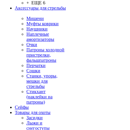
+ ЕЩЕ 6
Аксессуары для стрельбы
Мишени
Муфты коврики
Наушники
Наплечные
амортизаторы
Очки
Патроны холодной
пристрелки,
фальшпатроны
Перчатки
Сошки
Станки, упоры,
мешки для
стрельбы
Стикхант
(наклейки на
патроны)
Сейфы
Товары для охоты
Засидки
Лыжи и
снегоступы