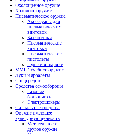
Охолощённое оружие
Холодное оружие
Пневматическое оружие
Аксессуары для
пневматических
винтовок
Баллончики
Пневматические
винтовки
Пневматические
пистолеты
Пульки и шарики
ММГ / Учебное оружие
Луки и арбалеты
Спецсредства
Средства самообороны
Газовые
баллончики
Электрошокеры
Сигнальные средства
Оружие имеющее
культурную ценность
Метательное и
другое оружие