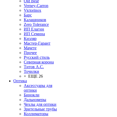
Old Bear
Verney-Carron
Victorinox
Барс
Калашников
Zero Tolerance
ИП Елагин
ИП Семина
Кизляр
Мастер-Гарант
Мачете
Прочее
Русский стиль
Северная корона
Титов А.С.
Точилки
+ ЕЩЕ 26
Оптика
Аксессуары для
оптики
Бинокли
Дальномеры
Чехлы для оптики
Зрительные трубы
Коллиматоры