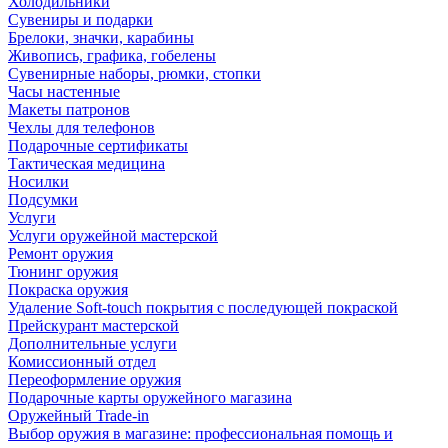
Холодильники
Сувениры и подарки
Брелоки, значки, карабины
Живопись, графика, гобелены
Сувенирные наборы, рюмки, стопки
Часы настенные
Макеты патронов
Чехлы для телефонов
Подарочные сертификаты
Тактическая медицина
Носилки
Подсумки
Услуги
Услуги оружейной мастерской
Ремонт оружия
Тюнинг оружия
Покраска оружия
Удаление Soft-touch покрытия с последующей покраской
Прейскурант мастерской
Дополнительные услуги
Комиссионный отдел
Переоформление оружия
Подарочные карты оружейного магазина
Оружейный Trade-in
Выбор оружия в магазине: профессиональная помощь и