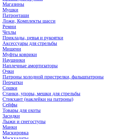
Магазины
Мушки
Патронташи
Ложи, Комплекты шасси
Ремни
Чехлы
Приклады, цевья и рукоятки
Аксессуары для стрельбы
Мишени
Муфты коврики
Наушники
Наплечные амортизаторы
Очки
Патроны холодной пристрелки, фальшпатроны
Перчатки
Сошки
Станки, упоры, мешки для стрельбы
Стикхант (наклейки на патроны)
Сейфы
Товары для охоты
Засидки
Лыжи и снегоступы
Манки
Маскировка
Маскхалаты