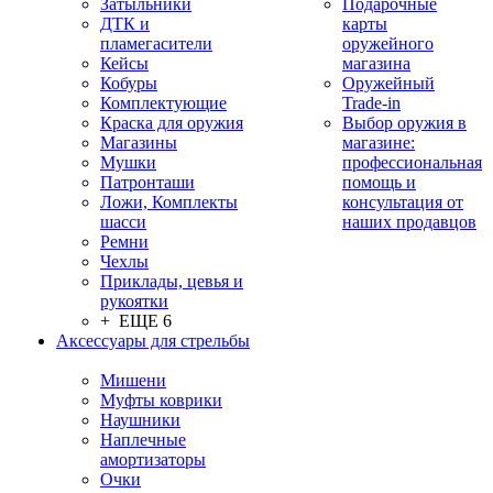
Затыльники
Подарочные
ДТК и
карты
пламегасители
оружейного
Кейсы
магазина
Кобуры
Оружейный
Комплектующие
Trade-in
Краска для оружия
Выбор оружия в
Магазины
магазине:
Мушки
профессиональная
Патронташи
помощь и
Ложи, Комплекты
консультация от
шасси
наших продавцов
Ремни
Чехлы
Приклады, цевья и
рукоятки
+ ЕЩЕ 6
Аксессуары для стрельбы
Мишени
Муфты коврики
Наушники
Наплечные
амортизаторы
Очки