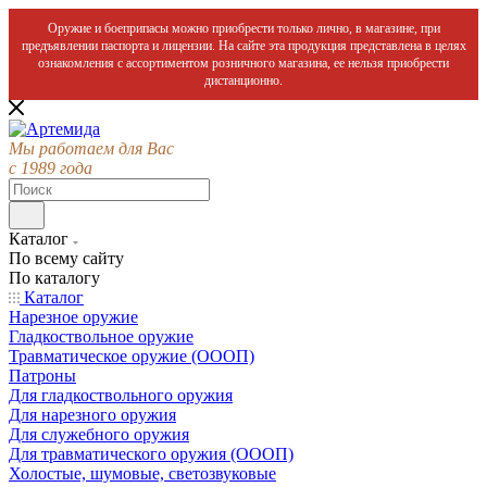
Оружие и боеприпасы можно приобрести только лично, в магазине, при
предъявлении паспорта и лицензии. На сайте эта продукция представлена в целях
ознакомления с ассортиментом розничного магазина, ее нельзя приобрести
дистанционно.
Мы работаем для Вас
с 1989 года
Каталог
По всему сайту
По каталогу
Каталог
Нарезное оружие
Гладкоствольное оружие
Травматическое оружие (ОООП)
Патроны
Для гладкоствольного оружия
Для нарезного оружия
Для служебного оружия
Для травматического оружия (ОООП)
Холостые, шумовые, светозвуковые