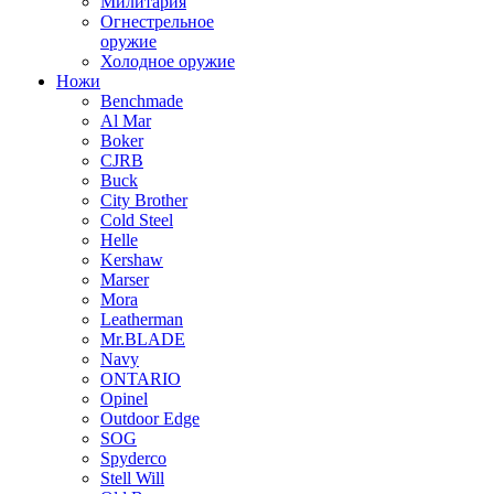
Милитария
Огнестрельное
оружие
Холодное оружие
Ножи
Benchmade
Al Mar
Boker
CJRB
Buck
City Brother
Cold Steel
Helle
Kershaw
Marser
Mora
Leatherman
Mr.BLADE
Navy
ONTARIO
Opinel
Outdoor Edge
SOG
Spyderco
Stell Will