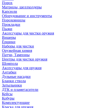
Порох
Матрицы, шеллхолдеры
Капсюли
Оборудование и инструменты
Пороховницы
Прокладки
Пыжи
Аксессуары для чистки оружия
Вишеры
Ёршики
Наборы для чистки
Оружейная химия
Патчи, Тампоны
Центры для чистки оружия
Шомпола
Аксессуары для оружия
Антабки
Дульные насадки
Бланки ствола
Затыльники
ДТК и пламегасители
Кейсы
Кобуры
Комплектующие
Краска для оружия