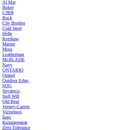
Al Mar
Boker
CJRB
Buck
City Brother
Cold Steel
Helle
Kershaw
Marser
Mora
Leatherman
Mr.BLADE
Navy
ONTARIO
Opinel
Outdoor Edge
SOG
Spyderco
Stell Will
Old Bear
Verney-Carron
Victorinox
Барс
Калашников
Zero Tolerance