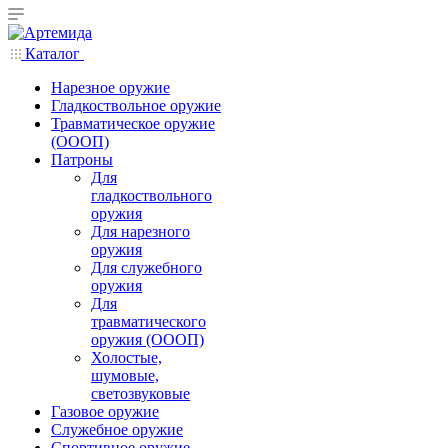
Каталог
Нарезное оружие
Гладкоствольное оружие
Травматическое оружие
(ОООП)
Патроны
Для
гладкоствольного
оружия
Для нарезного
оружия
Для служебного
оружия
Для
травматического
оружия (ОООП)
Холостые,
шумовые,
светозвуковые
Газовое оружие
Служебное оружие
Спортивное оружие