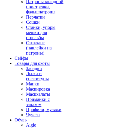
Патроны холодной
пристрелки,
фальшпатроны
Перчатки
Сошки
Станки, упоры,
мешки для
стрельбы
Стикхант
(наклейки на
патроны)
Сейфы
Товары для охоты
Засидки
Лыжи и
снегоступы
Манки
Маскировка
Маскхалаты
Приманки с
запахом
Профили, муляжи
Чучела
Обувь
Aigle