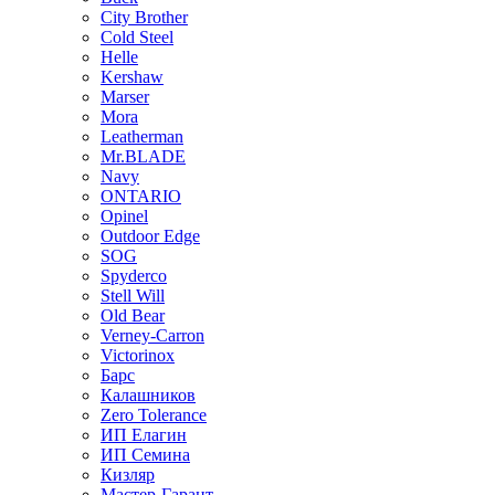
City Brother
Cold Steel
Helle
Kershaw
Marser
Mora
Leatherman
Mr.BLADE
Navy
ONTARIO
Opinel
Outdoor Edge
SOG
Spyderco
Stell Will
Old Bear
Verney-Carron
Victorinox
Барс
Калашников
Zero Tolerance
ИП Елагин
ИП Семина
Кизляр
Мастер-Гарант