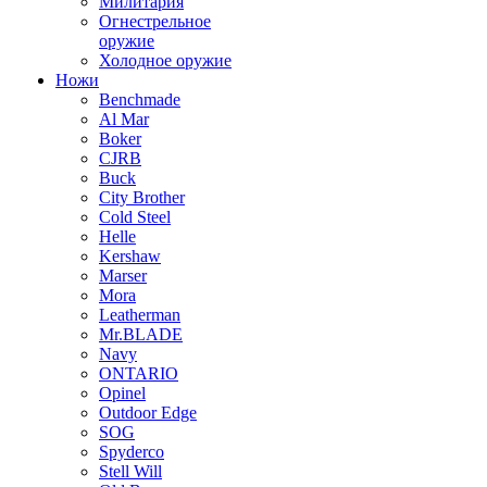
Милитария
Огнестрельное
оружие
Холодное оружие
Ножи
Benchmade
Al Mar
Boker
CJRB
Buck
City Brother
Cold Steel
Helle
Kershaw
Marser
Mora
Leatherman
Mr.BLADE
Navy
ONTARIO
Opinel
Outdoor Edge
SOG
Spyderco
Stell Will