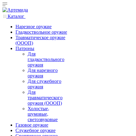
Каталог
Нарезное оружие
Гладкоствольное оружие
Травматическое оружие
(ОООП)
Патроны
Для
гладкоствольного
оружия
Для нарезного
оружия
Для служебного
оружия
Для
травматического
оружия (ОООП)
Холостые,
шумовые,
светозвуковые
Газовое оружие
Служебное оружие
Спортивное оружие