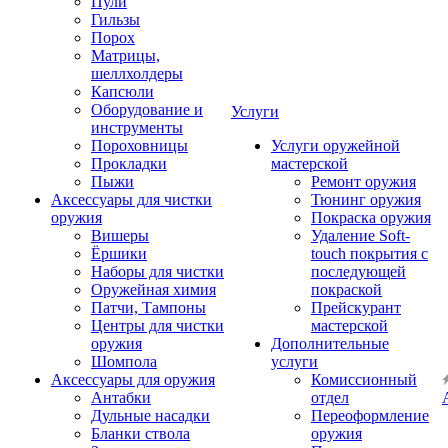
Пули
Гильзы
Порох
Матрицы,
шеллхолдеры
Капсюли
Оборудование и
Услуги
инструменты
Пороховницы
Услуги оружейной
Прокладки
мастерской
Пыжи
Ремонт оружия
Аксессуары для чистки
Тюнинг оружия
оружия
Покраска оружия
Вишеры
Удаление Soft-
Ёршики
touch покрытия с
Наборы для чистки
последующей
Оружейная химия
покраской
Патчи, Тампоны
Прейскурант
Центры для чистки
мастерской
оружия
Дополнительные
Шомпола
услуги
Аксессуары для оружия
Комиссионный
Антабки
отдел
Дульные насадки
Переоформление
Бланки ствола
оружия