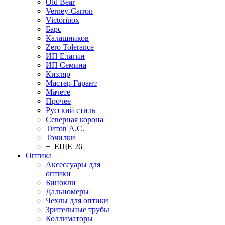
Old Bear
Verney-Carron
Victorinox
Барс
Калашников
Zero Tolerance
ИП Елагин
ИП Семина
Кизляр
Мастер-Гарант
Мачете
Прочее
Русский стиль
Северная корона
Титов А.С.
Точилки
+ ЕЩЕ 26
Оптика
Аксессуары для
оптики
Бинокли
Дальномеры
Чехлы для оптики
Зрительные трубы
Коллиматоры