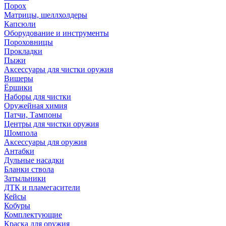
Порох
Матрицы, шеллхолдеры
Капсюли
Оборудование и инструменты
Пороховницы
Прокладки
Пыжи
Аксессуары для чистки оружия
Вишеры
Ёршики
Наборы для чистки
Оружейная химия
Патчи, Тампоны
Центры для чистки оружия
Шомпола
Аксессуары для оружия
Антабки
Дульные насадки
Бланки ствола
Затыльники
ДТК и пламегасители
Кейсы
Кобуры
Комплектующие
Краска для оружия