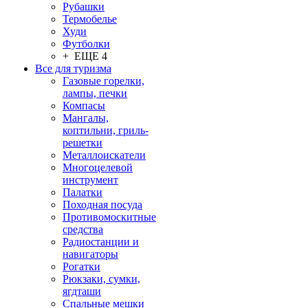
Рубашки
Термобелье
Худи
Футболки
+ ЕЩЕ 4
Все для туризма
Газовые горелки,
лампы, печки
Компасы
Мангалы,
коптильни, гриль-
решетки
Металлоискатели
Многоцелевой
инструмент
Палатки
Походная посуда
Противомоскитные
средства
Радиостанции и
навигаторы
Рогатки
Рюкзаки, сумки,
ягдташи
Спальные мешки