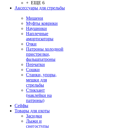
+ ЕЩЕ 6
Аксессуары для стрельбы
Мишени
Муфты коврики
Наушники
Наплечные
амортизаторы
Очки
Патроны холодной
пристрелки,
фальшпатроны
Перчатки
Сошки
Станки, упоры,
мешки для
стрельбы
Стикхант
(наклейки на
патроны)
Сейфы
Товары для охоты
Засидки
Лыжи и
снегоступы