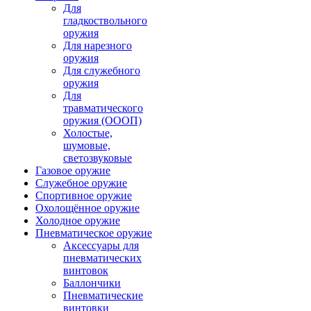
Для
гладкоствольного
оружия
Для нарезного
оружия
Для служебного
оружия
Для
травматического
оружия (ОООП)
Холостые,
шумовые,
светозвуковые
Газовое оружие
Служебное оружие
Спортивное оружие
Охолощённое оружие
Холодное оружие
Пневматическое оружие
Аксессуары для
пневматических
винтовок
Баллончики
Пневматические
винтовки