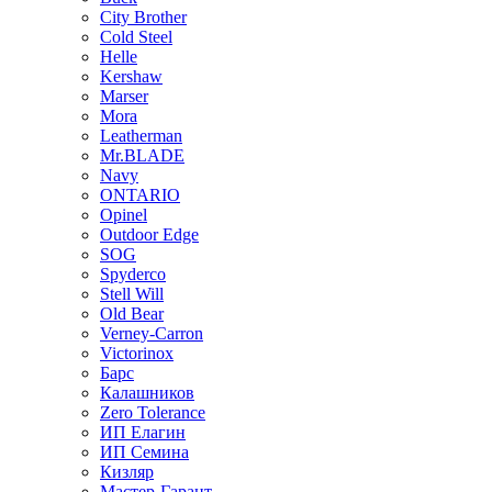
City Brother
Cold Steel
Helle
Kershaw
Marser
Mora
Leatherman
Mr.BLADE
Navy
ONTARIO
Opinel
Outdoor Edge
SOG
Spyderco
Stell Will
Old Bear
Verney-Carron
Victorinox
Барс
Калашников
Zero Tolerance
ИП Елагин
ИП Семина
Кизляр
Мастер-Гарант