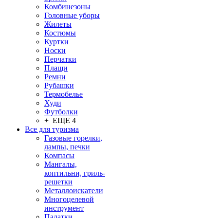
Комбинезоны
Головные уборы
Жилеты
Костюмы
Куртки
Носки
Перчатки
Плащи
Ремни
Рубашки
Термобелье
Худи
Футболки
+ ЕЩЕ 4
Все для туризма
Газовые горелки,
лампы, печки
Компасы
Мангалы,
коптильни, гриль-
решетки
Металлоискатели
Многоцелевой
инструмент
Палатки