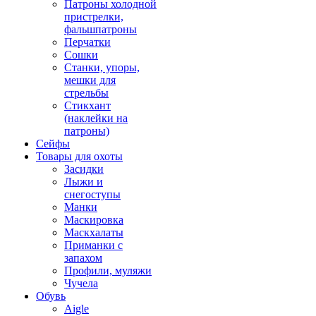
Патроны холодной
пристрелки,
фальшпатроны
Перчатки
Сошки
Станки, упоры,
мешки для
стрельбы
Стикхант
(наклейки на
патроны)
Сейфы
Товары для охоты
Засидки
Лыжи и
снегоступы
Манки
Маскировка
Маскхалаты
Приманки с
запахом
Профили, муляжи
Чучела
Обувь
Aigle