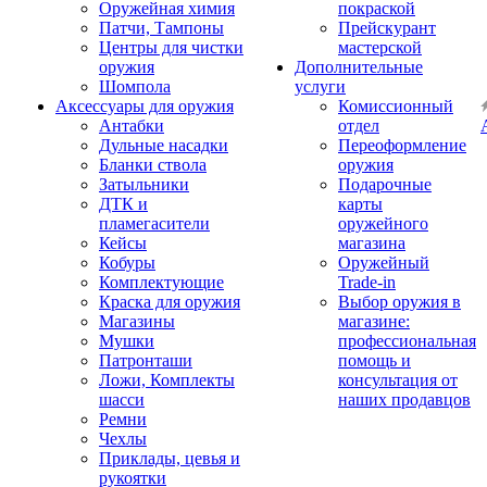
Оружейная химия
покраской
Патчи, Тампоны
Прейскурант
Центры для чистки
мастерской
оружия
Дополнительные
Шомпола
услуги
Аксессуары для оружия
Комиссионный
Антабки
отдел
Дульные насадки
Переоформление
Бланки ствола
оружия
Затыльники
Подарочные
ДТК и
карты
пламегасители
оружейного
Кейсы
магазина
Кобуры
Оружейный
Комплектующие
Trade-in
Краска для оружия
Выбор оружия в
Магазины
магазине:
Мушки
профессиональная
Патронташи
помощь и
Ложи, Комплекты
консультация от
шасси
наших продавцов
Ремни
Чехлы
Приклады, цевья и
рукоятки