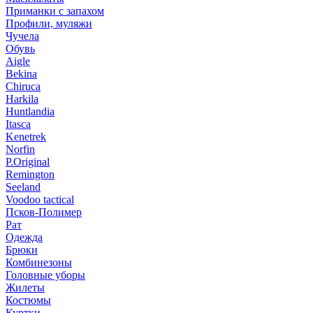
Приманки с запахом
Профили, муляжи
Чучела
Обувь
Aigle
Bekina
Chiruсa
Harkila
Huntlandia
Itasca
Kenetrek
Norfin
P.Original
Remington
Seeland
Voodoo tactical
Псков-Полимер
Рат
Одежда
Брюки
Комбинезоны
Головные уборы
Жилеты
Костюмы
Куртки