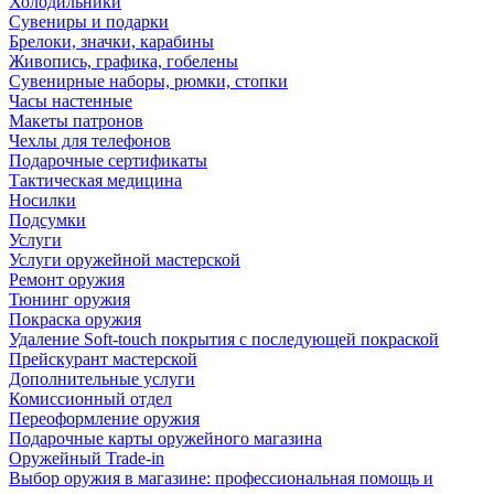
Холодильники
Сувениры и подарки
Брелоки, значки, карабины
Живопись, графика, гобелены
Сувенирные наборы, рюмки, стопки
Часы настенные
Макеты патронов
Чехлы для телефонов
Подарочные сертификаты
Тактическая медицина
Носилки
Подсумки
Услуги
Услуги оружейной мастерской
Ремонт оружия
Тюнинг оружия
Покраска оружия
Удаление Soft-touch покрытия с последующей покраской
Прейскурант мастерской
Дополнительные услуги
Комиссионный отдел
Переоформление оружия
Подарочные карты оружейного магазина
Оружейный Trade-in
Выбор оружия в магазине: профессиональная помощь и