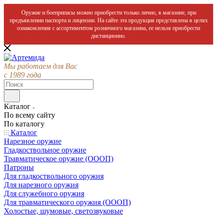
Оружие и боеприпасы можно приобрести только лично, в магазине, при
предъявлении паспорта и лицензии. На сайте эта продукция представлена в целях
ознакомления с ассортиментом розничного магазина, ее нельзя приобрести
дистанционно.
Мы работаем для Вас
с 1989 года
Каталог
По всему сайту
По каталогу
Каталог
Нарезное оружие
Гладкоствольное оружие
Травматическое оружие (ОООП)
Патроны
Для гладкоствольного оружия
Для нарезного оружия
Для служебного оружия
Для травматического оружия (ОООП)
Холостые, шумовые, светозвуковые