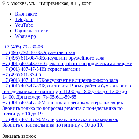
г. Москва, ул. Тимирязевская, д.11, корп.1
Вконтакте
Telegram
YouTube
Одноклассники
WhatsApp
+7 (495) 792-30-06
+7 (495) 792-30-06
Оружейный зал
+7 (495) 611-08-78
Консультант оружейного зала
+7 (901) 407-48-05
Отдела по работе с юридическими лицами
+7 (901) 407-47-54
Интернет магазин
+7 (495) 611-33-05
+7 (901) 407-48-15
Консультант не лицензионного зала
+7 (901) 407-47-89
Бухгалтерия. Время работы бухгалтерии, с
понедельника по пятницу, с 11:00 до 18:00, обед с 13:00 до
14:00. Доп.номер:+7(495)611-59-65
+7 (901) 407-47-56
Мастерская: слесарь/мастер-ложевщик.
Звонить только по вопросам ремонта с понедельника по
пятницу с 10 до 19.
+7 (901) 407-47-96
Мастерская: покраска и гравировка.
Звонить с понедельника по пятницу с 10 до 19.
Заказать звонок