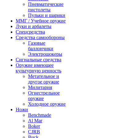
Пневматические
пистолеты
Пульки и шарики
ММГ / Учебное оружие
Луки и арбалеты
Спецсредства
Средства самообороны
Газовые
баллончики
Электрошокеры
Сигнальные средства
Оружие имеющее
культурную ценность
Метательное и
другое оружие
Милитария
Огнестрельное
оружие
Холодное оружие
Ножи
Benchmade
Al Mar
Boker
CJRB
Buck