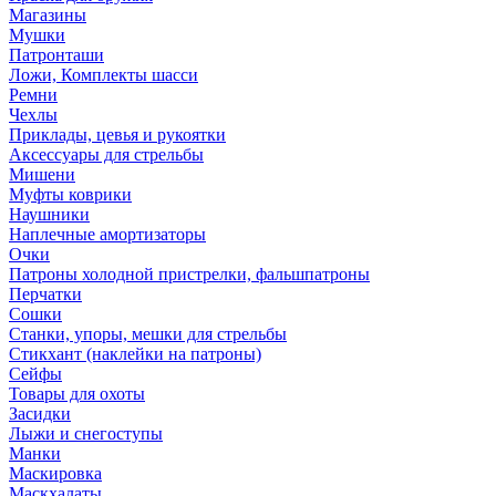
Магазины
Мушки
Патронташи
Ложи, Комплекты шасси
Ремни
Чехлы
Приклады, цевья и рукоятки
Аксессуары для стрельбы
Мишени
Муфты коврики
Наушники
Наплечные амортизаторы
Очки
Патроны холодной пристрелки, фальшпатроны
Перчатки
Сошки
Станки, упоры, мешки для стрельбы
Стикхант (наклейки на патроны)
Сейфы
Товары для охоты
Засидки
Лыжи и снегоступы
Манки
Маскировка
Маскхалаты