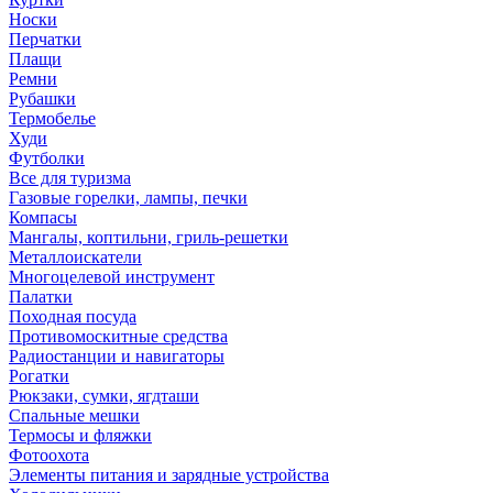
Носки
Перчатки
Плащи
Ремни
Рубашки
Термобелье
Худи
Футболки
Все для туризма
Газовые горелки, лампы, печки
Компасы
Мангалы, коптильни, гриль-решетки
Металлоискатели
Многоцелевой инструмент
Палатки
Походная посуда
Противомоскитные средства
Радиостанции и навигаторы
Рогатки
Рюкзаки, сумки, ягдташи
Спальные мешки
Термосы и фляжки
Фотоохота
Элементы питания и зарядные устройства