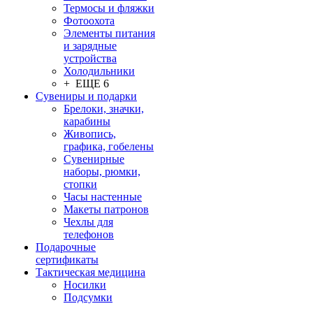
Термосы и фляжки
Фотоохота
Элементы питания
и зарядные
устройства
Холодильники
+ ЕЩЕ 6
Сувениры и подарки
Брелоки, значки,
карабины
Живопись,
графика, гобелены
Сувенирные
наборы, рюмки,
стопки
Часы настенные
Макеты патронов
Чехлы для
телефонов
Подарочные
сертификаты
Тактическая медицина
Носилки
Подсумки