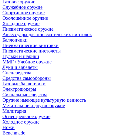
Газовое оружие
Служебное оружие
Спортивное оружие
Охолощённое оружие
Холодное оружие
Пневматическое оружие
Аксессуары для пневматических винтовок
Баллончики
Пневматические винтовки
Пневматические пистолеты
Пульки и шарики
ММГ / Учебное оружие
Луки и арбалеты
Спецсредства
Средства самообороны
Газовые баллончики
Электрошокеры
Сигнальные средства
Оружие имеющее культурную ценность
Метательное и другое оружие
Милитария
Огнестрельное оружие
Холодное оружие
Ножи
Benchmade