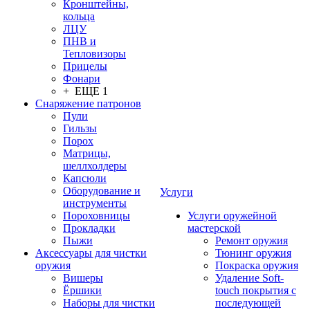
Кронштейны,
кольца
ЛЦУ
ПНВ и
Тепловизоры
Прицелы
Фонари
+ ЕЩЕ 1
Снаряжение патронов
Пули
Гильзы
Порох
Матрицы,
шеллхолдеры
Капсюли
Оборудование и
Услуги
инструменты
Пороховницы
Услуги оружейной
Прокладки
мастерской
Пыжи
Ремонт оружия
Аксессуары для чистки
Тюнинг оружия
оружия
Покраска оружия
Вишеры
Удаление Soft-
Ёршики
touch покрытия с
Наборы для чистки
последующей