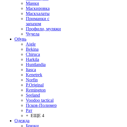
Манки
Маскировка
Маскхалаты
Приманки с
запахом
Профили, муляжи
Чучела
Обувь
Aigle
Bekina
Chiruсa
Harkila
Huntlandia
Itasca
Kenetrek
Norfin
P.Original
Remington
Seeland
Voodoo tactical
Псков-Полимер
Рат
+ ЕЩЕ 4
Одежда
Брюки