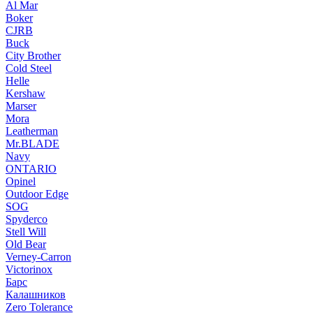
Al Mar
Boker
CJRB
Buck
City Brother
Cold Steel
Helle
Kershaw
Marser
Mora
Leatherman
Mr.BLADE
Navy
ONTARIO
Opinel
Outdoor Edge
SOG
Spyderco
Stell Will
Old Bear
Verney-Carron
Victorinox
Барс
Калашников
Zero Tolerance