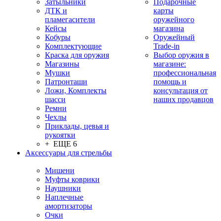
Затыльники
Подарочные
ДТК и
карты
пламегасители
оружейного
Кейсы
магазина
Кобуры
Оружейный
Комплектующие
Trade-in
Краска для оружия
Выбор оружия в
Магазины
магазине:
Мушки
профессиональная
Патронташи
помощь и
Ложи, Комплекты
консультация от
шасси
наших продавцов
Ремни
Чехлы
Приклады, цевья и
рукоятки
+ ЕЩЕ 6
Аксессуары для стрельбы
Мишени
Муфты коврики
Наушники
Наплечные
амортизаторы
Очки