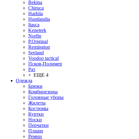
Bekina
Chiruсa
Harkila
Huntlandia
Itasca
Kenetrek
Norfin
P.Original
Remington
Seeland
Voodoo tactical
Псков-Полимер
Рат
+ ЕЩЕ 4
Одежда
Брюки
Комбинезоны
Головные уборы
Жилеты
Костюмы
Куртки
Носки
Перчатки
Плащи
Ремни