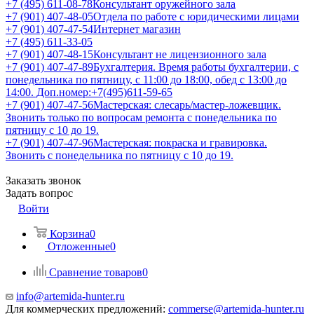
+7 (495) 611-08-78
Консультант оружейного зала
+7 (901) 407-48-05
Отдела по работе с юридическими лицами
+7 (901) 407-47-54
Интернет магазин
+7 (495) 611-33-05
+7 (901) 407-48-15
Консультант не лицензионного зала
+7 (901) 407-47-89
Бухгалтерия. Время работы бухгалтерии, с
понедельника по пятницу, с 11:00 до 18:00, обед с 13:00 до
14:00. Доп.номер:+7(495)611-59-65
+7 (901) 407-47-56
Мастерская: слесарь/мастер-ложевщик.
Звонить только по вопросам ремонта с понедельника по
пятницу с 10 до 19.
+7 (901) 407-47-96
Мастерская: покраска и гравировка.
Звонить с понедельника по пятницу с 10 до 19.
Заказать звонок
Задать вопрос
Войти
Корзина
0
Отложенные
0
Сравнение товаров
0
info@artemida-hunter.ru
Для коммерческих предложений:
commerse@artemida-hunter.ru