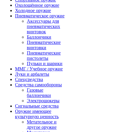
Охолощённое оружие
Холодное оружие
Пневматическое оружие
Аксессуары для
пневматических
винтовок
Баллончики
Пневматические
винтовки
Пневматические
пистолеты
Пульки и шарики
ММГ / Учебное оружие
Луки и арбалеты
Спецсредства
Средства самообороны
Газовые
баллончики
Электрошокеры
Сигнальные средства
Оружие имеющее
культурную ценность
Метательное и
другое оружие