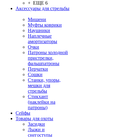
+ ЕЩЕ 6
Аксессуары для стрельбы
Мишени
Муфты коврики
Наушники
Наплечные
амортизаторы
Очки
Патроны холодной
пристрелки,
фальшпатроны
Перчатки
Сошки
Станки, упоры,
мешки для
стрельбы
Стикхант
(наклейки на
патроны)
Сейфы
Товары для охоты
Засидки
Лыжи и
снегоступы