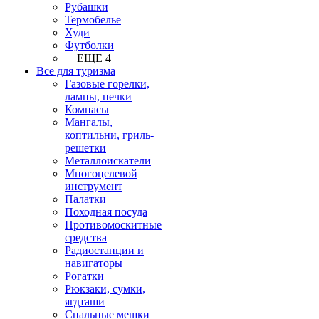
Рубашки
Термобелье
Худи
Футболки
+ ЕЩЕ 4
Все для туризма
Газовые горелки,
лампы, печки
Компасы
Мангалы,
коптильни, гриль-
решетки
Металлоискатели
Многоцелевой
инструмент
Палатки
Походная посуда
Противомоскитные
средства
Радиостанции и
навигаторы
Рогатки
Рюкзаки, сумки,
ягдташи
Спальные мешки