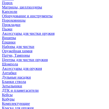
Порох
Матрицы, шеллхолдеры
Капсюли
Оборудование и инструменты
Пороховницы
Прокладки
Пыжи
Аксессуары для чистки оружия
Вишеры
Ёршики
Наборы для чистки
Оружейная химия
Патчи, Тампоны
Центры для чистки оружия
Шомпола
Аксессуары для оружия
Антабки
Дульные насадки
Бланки ствола
Затыльники
ДТК и пламегасители
Кейсы
Кобуры
Комплектующие
Краска для оружия