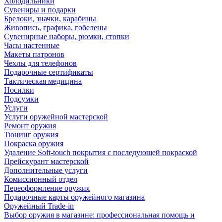
Холодильники
Сувениры и подарки
Брелоки, значки, карабины
Живопись, графика, гобелены
Сувенирные наборы, рюмки, стопки
Часы настенные
Макеты патронов
Чехлы для телефонов
Подарочные сертификаты
Тактическая медицина
Носилки
Подсумки
Услуги
Услуги оружейной мастерской
Ремонт оружия
Тюнинг оружия
Покраска оружия
Удаление Soft-touch покрытия с последующей покраской
Прейскурант мастерской
Дополнительные услуги
Комиссионный отдел
Переоформление оружия
Подарочные карты оружейного магазина
Оружейный Trade-in
Выбор оружия в магазине: профессиональная помощь и