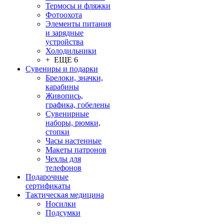
Термосы и фляжки
Фотоохота
Элементы питания
и зарядные
устройства
Холодильники
+ ЕЩЕ 6
Сувениры и подарки
Брелоки, значки,
карабины
Живопись,
графика, гобелены
Сувенирные
наборы, рюмки,
стопки
Часы настенные
Макеты патронов
Чехлы для
телефонов
Подарочные
сертификаты
Тактическая медицина
Носилки
Подсумки