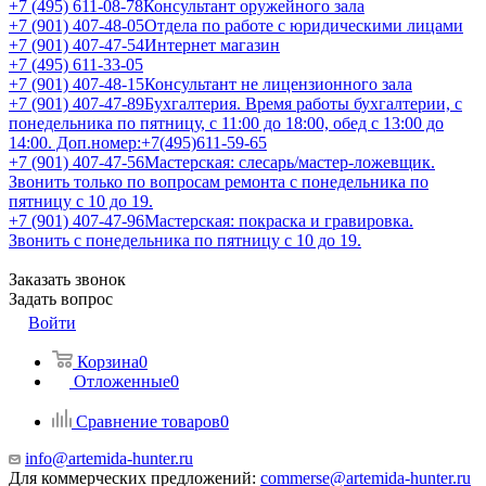
+7 (495) 611-08-78
Консультант оружейного зала
+7 (901) 407-48-05
Отдела по работе с юридическими лицами
+7 (901) 407-47-54
Интернет магазин
+7 (495) 611-33-05
+7 (901) 407-48-15
Консультант не лицензионного зала
+7 (901) 407-47-89
Бухгалтерия. Время работы бухгалтерии, с
понедельника по пятницу, с 11:00 до 18:00, обед с 13:00 до
14:00. Доп.номер:+7(495)611-59-65
+7 (901) 407-47-56
Мастерская: слесарь/мастер-ложевщик.
Звонить только по вопросам ремонта с понедельника по
пятницу с 10 до 19.
+7 (901) 407-47-96
Мастерская: покраска и гравировка.
Звонить с понедельника по пятницу с 10 до 19.
Заказать звонок
Задать вопрос
Войти
Корзина
0
Отложенные
0
Сравнение товаров
0
info@artemida-hunter.ru
Для коммерческих предложений:
commerse@artemida-hunter.ru