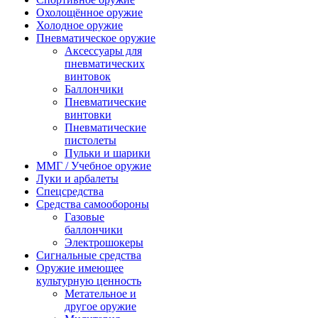
Охолощённое оружие
Холодное оружие
Пневматическое оружие
Аксессуары для
пневматических
винтовок
Баллончики
Пневматические
винтовки
Пневматические
пистолеты
Пульки и шарики
ММГ / Учебное оружие
Луки и арбалеты
Спецсредства
Средства самообороны
Газовые
баллончики
Электрошокеры
Сигнальные средства
Оружие имеющее
культурную ценность
Метательное и
другое оружие