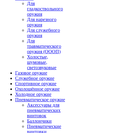
Для
гладкоствольного
оружия
Для нарезного
оружия
Для служебного
оружия
Для
травматического
оружия (ОООП)
Холостые,
шумовые,
светозвуковые
Газовое оружие
Служебное оружие
Спортивное оружие
Охолощённое оружие
Холодное оружие
Пневматическое оружие
Аксессуары для
пневматических
винтовок
Баллончики
Пневматические
винтовки