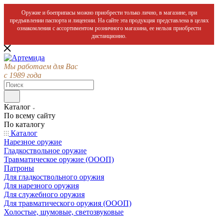
Оружие и боеприпасы можно приобрести только лично, в магазине, при
предъявлении паспорта и лицензии. На сайте эта продукция представлена в целях
ознакомления с ассортиментом розничного магазина, ее нельзя приобрести
дистанционно.
Мы работаем для Вас
с 1989 года
Каталог
По всему сайту
По каталогу
Каталог
Нарезное оружие
Гладкоствольное оружие
Травматическое оружие (ОООП)
Патроны
Для гладкоствольного оружия
Для нарезного оружия
Для служебного оружия
Для травматического оружия (ОООП)
Холостые, шумовые, светозвуковые