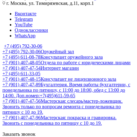
г. Москва, ул. Тимирязевская, д.11, корп.1
Вконтакте
Telegram
YouTube
Одноклассники
WhatsApp
+7 (495) 792-30-06
+7 (495) 792-30-06
Оружейный зал
+7 (495) 611-08-78
Консультант оружейного зала
+7 (901) 407-48-05
Отдела по работе с юридическими лицами
+7 (901) 407-47-54
Интернет магазин
+7 (495) 611-33-05
+7 (901) 407-48-15
Консультант не лицензионного зала
+7 (901) 407-47-89
Бухгалтерия. Время работы бухгалтерии, с
понедельника по пятницу, с 11:00 до 18:00, обед с 13:00 до
14:00. Доп.номер:+7(495)611-59-65
+7 (901) 407-47-56
Мастерская: слесарь/мастер-ложевщик.
Звонить только по вопросам ремонта с понедельника по
пятницу с 10 до 19.
+7 (901) 407-47-96
Мастерская: покраска и гравировка.
Звонить с понедельника по пятницу с 10 до 19.
Заказать звонок