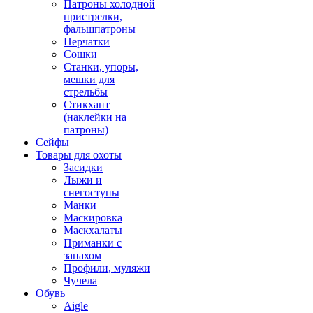
Патроны холодной
пристрелки,
фальшпатроны
Перчатки
Сошки
Станки, упоры,
мешки для
стрельбы
Стикхант
(наклейки на
патроны)
Сейфы
Товары для охоты
Засидки
Лыжи и
снегоступы
Манки
Маскировка
Маскхалаты
Приманки с
запахом
Профили, муляжи
Чучела
Обувь
Aigle