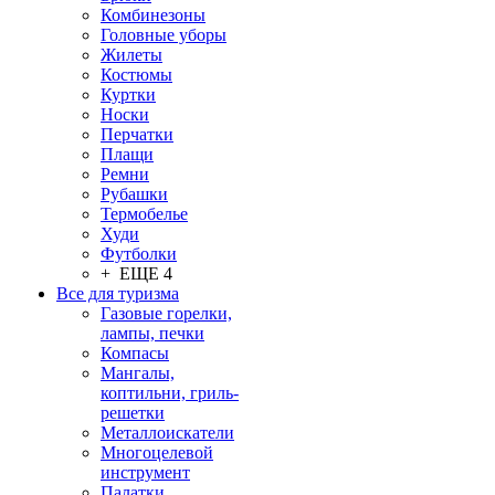
Комбинезоны
Головные уборы
Жилеты
Костюмы
Куртки
Носки
Перчатки
Плащи
Ремни
Рубашки
Термобелье
Худи
Футболки
+ ЕЩЕ 4
Все для туризма
Газовые горелки,
лампы, печки
Компасы
Мангалы,
коптильни, гриль-
решетки
Металлоискатели
Многоцелевой
инструмент
Палатки