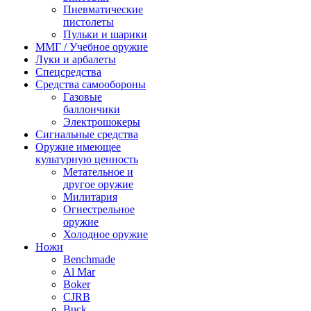
Пневматические
пистолеты
Пульки и шарики
ММГ / Учебное оружие
Луки и арбалеты
Спецсредства
Средства самообороны
Газовые
баллончики
Электрошокеры
Сигнальные средства
Оружие имеющее
культурную ценность
Метательное и
другое оружие
Милитария
Огнестрельное
оружие
Холодное оружие
Ножи
Benchmade
Al Mar
Boker
CJRB
Buck