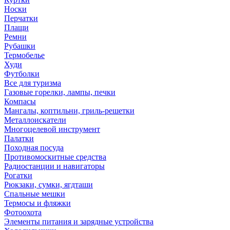
Носки
Перчатки
Плащи
Ремни
Рубашки
Термобелье
Худи
Футболки
Все для туризма
Газовые горелки, лампы, печки
Компасы
Мангалы, коптильни, гриль-решетки
Металлоискатели
Многоцелевой инструмент
Палатки
Походная посуда
Противомоскитные средства
Радиостанции и навигаторы
Рогатки
Рюкзаки, сумки, ягдташи
Спальные мешки
Термосы и фляжки
Фотоохота
Элементы питания и зарядные устройства