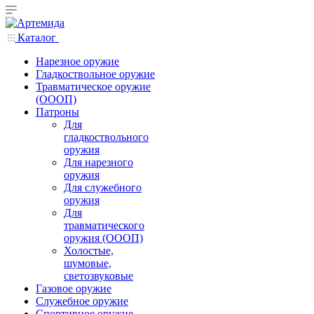
Каталог
Нарезное оружие
Гладкоствольное оружие
Травматическое оружие
(ОООП)
Патроны
Для
гладкоствольного
оружия
Для нарезного
оружия
Для служебного
оружия
Для
травматического
оружия (ОООП)
Холостые,
шумовые,
светозвуковые
Газовое оружие
Служебное оружие
Спортивное оружие