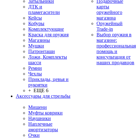
Затыльники
Подарочные
ДТК и
карты
пламегасители
оружейного
Кейсы
магазина
Кобуры
Оружейный
Комплектующие
Trade-in
Краска для оружия
Выбор оружия в
Магазины
магазине:
Мушки
профессиональная
Патронташи
помощь и
Ложи, Комплекты
консультация от
шасси
наших продавцов
Ремни
Чехлы
Приклады, цевья и
рукоятки
+ ЕЩЕ 6
Аксессуары для стрельбы
Мишени
Муфты коврики
Наушники
Наплечные
амортизаторы
Очки