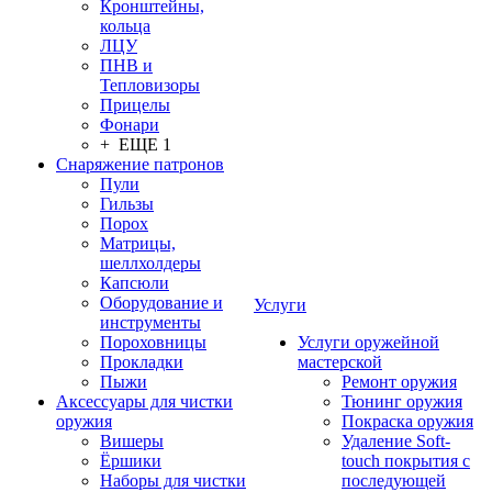
Кронштейны,
кольца
ЛЦУ
ПНВ и
Тепловизоры
Прицелы
Фонари
+ ЕЩЕ 1
Снаряжение патронов
Пули
Гильзы
Порох
Матрицы,
шеллхолдеры
Капсюли
Оборудование и
Услуги
инструменты
Пороховницы
Услуги оружейной
Прокладки
мастерской
Пыжи
Ремонт оружия
Аксессуары для чистки
Тюнинг оружия
оружия
Покраска оружия
Вишеры
Удаление Soft-
Ёршики
touch покрытия с
Наборы для чистки
последующей