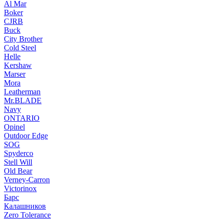
Al Mar
Boker
CJRB
Buck
City Brother
Cold Steel
Helle
Kershaw
Marser
Mora
Leatherman
Mr.BLADE
Navy
ONTARIO
Opinel
Outdoor Edge
SOG
Spyderco
Stell Will
Old Bear
Verney-Carron
Victorinox
Барс
Калашников
Zero Tolerance