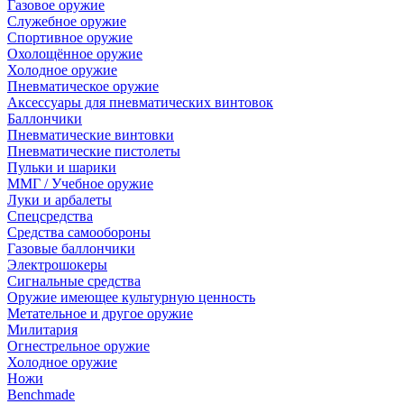
Газовое оружие
Служебное оружие
Спортивное оружие
Охолощённое оружие
Холодное оружие
Пневматическое оружие
Аксессуары для пневматических винтовок
Баллончики
Пневматические винтовки
Пневматические пистолеты
Пульки и шарики
ММГ / Учебное оружие
Луки и арбалеты
Спецсредства
Средства самообороны
Газовые баллончики
Электрошокеры
Сигнальные средства
Оружие имеющее культурную ценность
Метательное и другое оружие
Милитария
Огнестрельное оружие
Холодное оружие
Ножи
Benchmade