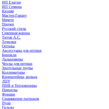
ИП Елагин
ИП Семина
Кизляр
Мастер-Гарант
Мачете
Прочее
Русский стиль
Северная корона
Титов А.С.
Точилки
Оптика
Аксессуары для оптики
Бинокли
Дальномеры
Чехлы для оптики
Зрительные трубы
Коллиматоры
Кронштейны, кольца
ЛЦУ
ПНВ и Тепловизоры
Прицелы
Фонари
Снаряжение патронов
Пули
Гильзы