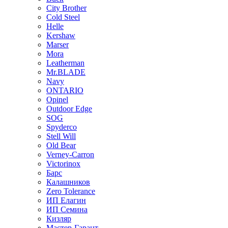
City Brother
Cold Steel
Helle
Kershaw
Marser
Mora
Leatherman
Mr.BLADE
Navy
ONTARIO
Opinel
Outdoor Edge
SOG
Spyderco
Stell Will
Old Bear
Verney-Carron
Victorinox
Барс
Калашников
Zero Tolerance
ИП Елагин
ИП Семина
Кизляр
Мастер-Гарант