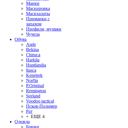
Манки
Маскировка
Маскхалаты
Приманки с
запахом
Профили, муляжи
Чучела
Обувь
Aigle
Bekina
Chiruсa
Harkila
Huntlandia
Itasca
Kenetrek
Norfin
P.Original
Remington
Seeland
Voodoo tactical
Псков-Полимер
Рат
+ ЕЩЕ 4
Одежда
Брюки