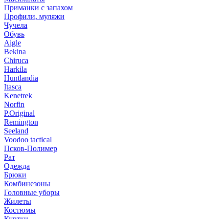
Приманки с запахом
Профили, муляжи
Чучела
Обувь
Aigle
Bekina
Chiruсa
Harkila
Huntlandia
Itasca
Kenetrek
Norfin
P.Original
Remington
Seeland
Voodoo tactical
Псков-Полимер
Рат
Одежда
Брюки
Комбинезоны
Головные уборы
Жилеты
Костюмы
Куртки