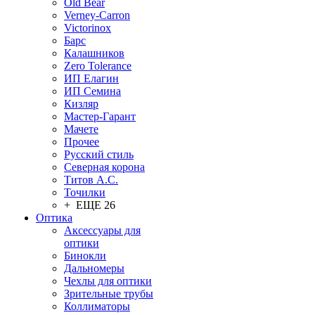
Old Bear
Verney-Carron
Victorinox
Барс
Калашников
Zero Tolerance
ИП Елагин
ИП Семина
Кизляр
Мастер-Гарант
Мачете
Прочее
Русский стиль
Северная корона
Титов А.С.
Точилки
+ ЕЩЕ 26
Оптика
Аксессуары для
оптики
Бинокли
Дальномеры
Чехлы для оптики
Зрительные трубы
Коллиматоры