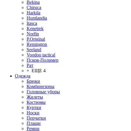
Bekina
Chiruсa
Harkila
Huntlandia
Itasca
Kenetrek
Norfin
P.Original
Remington
Seeland
Voodoo tactical
Псков-Полимер
Рат
+ ЕЩЕ 4
Одежда
Брюки
Комбинезоны
Головные уборы
Жилеты
Костюмы
Куртки
Носки
Перчатки
Плащи
Ремни