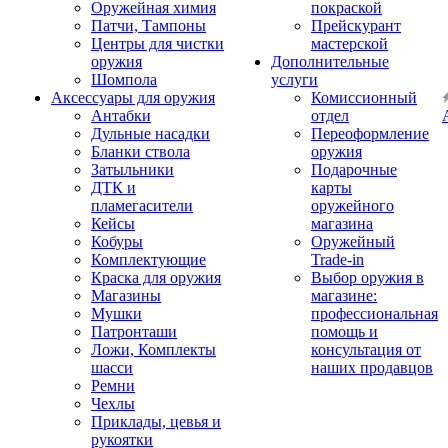
Оружейная химия
покраской
Патчи, Тампоны
Прейскурант
Центры для чистки
мастерской
оружия
Дополнительные
Шомпола
услуги
Аксессуары для оружия
Комиссионный
Антабки
отдел
Дульные насадки
Переоформление
Бланки ствола
оружия
Затыльники
Подарочные
ДТК и
карты
пламегасители
оружейного
Кейсы
магазина
Кобуры
Оружейный
Комплектующие
Trade-in
Краска для оружия
Выбор оружия в
Магазины
магазине:
Мушки
профессиональная
Патронташи
помощь и
Ложи, Комплекты
консультация от
шасси
наших продавцов
Ремни
Чехлы
Приклады, цевья и
рукоятки