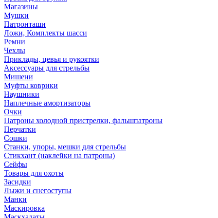
Магазины
Мушки
Патронташи
Ложи, Комплекты шасси
Ремни
Чехлы
Приклады, цевья и рукоятки
Аксессуары для стрельбы
Мишени
Муфты коврики
Наушники
Наплечные амортизаторы
Очки
Патроны холодной пристрелки, фальшпатроны
Перчатки
Сошки
Станки, упоры, мешки для стрельбы
Стикхант (наклейки на патроны)
Сейфы
Товары для охоты
Засидки
Лыжи и снегоступы
Манки
Маскировка
Маскхалаты