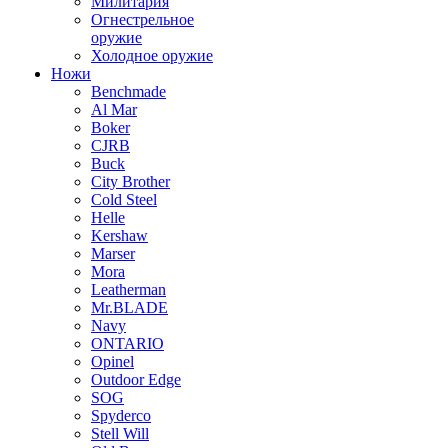
Милитария
Огнестрельное
оружие
Холодное оружие
Ножи
Benchmade
Al Mar
Boker
CJRB
Buck
City Brother
Cold Steel
Helle
Kershaw
Marser
Mora
Leatherman
Mr.BLADE
Navy
ONTARIO
Opinel
Outdoor Edge
SOG
Spyderco
Stell Will