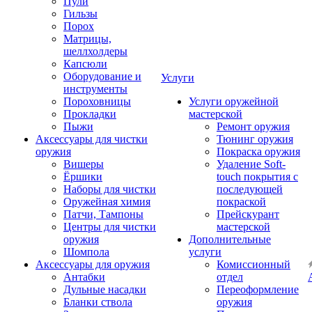
Пули
Гильзы
Порох
Матрицы,
шеллхолдеры
Капсюли
Оборудование и
Услуги
инструменты
Пороховницы
Услуги оружейной
Прокладки
мастерской
Пыжи
Ремонт оружия
Аксессуары для чистки
Тюнинг оружия
оружия
Покраска оружия
Вишеры
Удаление Soft-
Ёршики
touch покрытия с
Наборы для чистки
последующей
Оружейная химия
покраской
Патчи, Тампоны
Прейскурант
Центры для чистки
мастерской
оружия
Дополнительные
Шомпола
услуги
Аксессуары для оружия
Комиссионный
Антабки
отдел
Дульные насадки
Переоформление
Бланки ствола
оружия