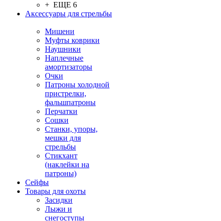
+ ЕЩЕ 6
Аксессуары для стрельбы
Мишени
Муфты коврики
Наушники
Наплечные
амортизаторы
Очки
Патроны холодной
пристрелки,
фальшпатроны
Перчатки
Сошки
Станки, упоры,
мешки для
стрельбы
Стикхант
(наклейки на
патроны)
Сейфы
Товары для охоты
Засидки
Лыжи и
снегоступы