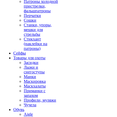
Патроны холодной
пристрелки,
фальшпатроны
Перчатки
Сошки
Станки, упоры,
мешки для
стрельбы
Стикхант
(наклейки на
патроны)
Сейфы
Товары для охоты
Засидки
Лыжи и
снегоступы
Манки
Маскировка
Маскхалаты
Приманки с
запахом
Профили, муляжи
Чучела
Обувь
Aigle