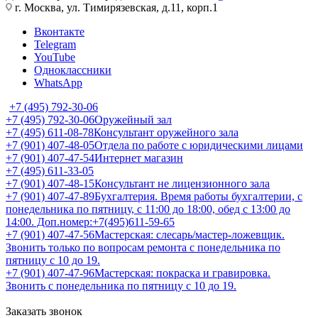
г. Москва, ул. Тимирязевская, д.11, корп.1
Вконтакте
Telegram
YouTube
Одноклассники
WhatsApp
+7 (495) 792-30-06
+7 (495) 792-30-06
Оружейный зал
+7 (495) 611-08-78
Консультант оружейного зала
+7 (901) 407-48-05
Отдела по работе с юридическими лицами
+7 (901) 407-47-54
Интернет магазин
+7 (495) 611-33-05
+7 (901) 407-48-15
Консультант не лицензионного зала
+7 (901) 407-47-89
Бухгалтерия. Время работы бухгалтерии, с
понедельника по пятницу, с 11:00 до 18:00, обед с 13:00 до
14:00. Доп.номер:+7(495)611-59-65
+7 (901) 407-47-56
Мастерская: слесарь/мастер-ложевщик.
Звонить только по вопросам ремонта с понедельника по
пятницу с 10 до 19.
+7 (901) 407-47-96
Мастерская: покраска и гравировка.
Звонить с понедельника по пятницу с 10 до 19.
Заказать звонок