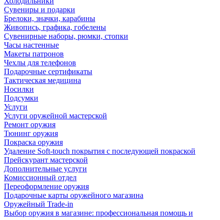
Холодильники
Сувениры и подарки
Брелоки, значки, карабины
Живопись, графика, гобелены
Сувенирные наборы, рюмки, стопки
Часы настенные
Макеты патронов
Чехлы для телефонов
Подарочные сертификаты
Тактическая медицина
Носилки
Подсумки
Услуги
Услуги оружейной мастерской
Ремонт оружия
Тюнинг оружия
Покраска оружия
Удаление Soft-touch покрытия с последующей покраской
Прейскурант мастерской
Дополнительные услуги
Комиссионный отдел
Переоформление оружия
Подарочные карты оружейного магазина
Оружейный Trade-in
Выбор оружия в магазине: профессиональная помощь и