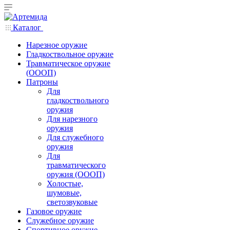
Каталог
Нарезное оружие
Гладкоствольное оружие
Травматическое оружие
(ОООП)
Патроны
Для
гладкоствольного
оружия
Для нарезного
оружия
Для служебного
оружия
Для
травматического
оружия (ОООП)
Холостые,
шумовые,
светозвуковые
Газовое оружие
Служебное оружие
Спортивное оружие