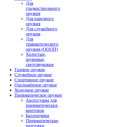
Для
гладкоствольного
оружия
Для нарезного
оружия
Для служебного
оружия
Для
травматического
оружия (ОООП)
Холостые,
шумовые,
светозвуковые
Газовое оружие
Служебное оружие
Спортивное оружие
Охолощённое оружие
Холодное оружие
Пневматическое оружие
Аксессуары для
пневматических
винтовок
Баллончики
Пневматические
винтовки