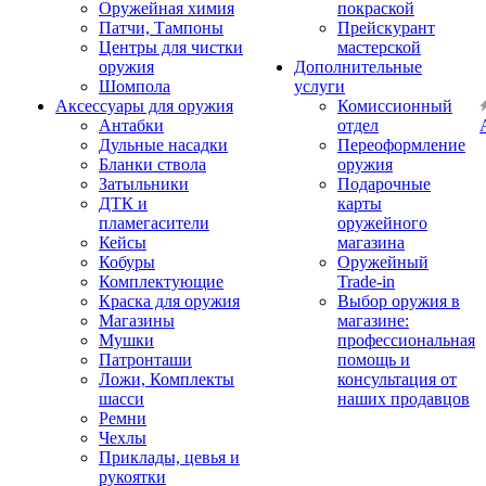
Оружейная химия
покраской
Патчи, Тампоны
Прейскурант
Центры для чистки
мастерской
оружия
Дополнительные
Шомпола
услуги
Аксессуары для оружия
Комиссионный
Антабки
отдел
Дульные насадки
Переоформление
Бланки ствола
оружия
Затыльники
Подарочные
ДТК и
карты
пламегасители
оружейного
Кейсы
магазина
Кобуры
Оружейный
Комплектующие
Trade-in
Краска для оружия
Выбор оружия в
Магазины
магазине:
Мушки
профессиональная
Патронташи
помощь и
Ложи, Комплекты
консультация от
шасси
наших продавцов
Ремни
Чехлы
Приклады, цевья и
рукоятки