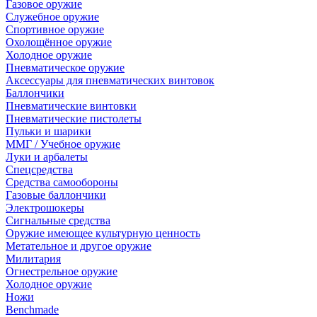
Газовое оружие
Служебное оружие
Спортивное оружие
Охолощённое оружие
Холодное оружие
Пневматическое оружие
Аксессуары для пневматических винтовок
Баллончики
Пневматические винтовки
Пневматические пистолеты
Пульки и шарики
ММГ / Учебное оружие
Луки и арбалеты
Спецсредства
Средства самообороны
Газовые баллончики
Электрошокеры
Сигнальные средства
Оружие имеющее культурную ценность
Метательное и другое оружие
Милитария
Огнестрельное оружие
Холодное оружие
Ножи
Benchmade