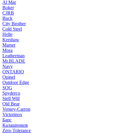
Al Mar
Boker
CJRB
Buck
City Brother
Cold Steel
Helle
Kershaw
Marser
Mora
Leatherman
Mr.BLADE
Navy
ONTARIO
Opinel
Outdoor Edge
SOG
Spyderco
Stell Will
Old Bear
Verney-Carron
Victorinox
Барс
Калашников
Zero Tolerance