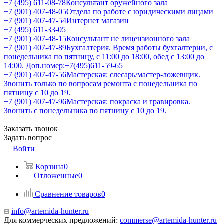
+7 (495) 611-08-78
Консультант оружейного зала
+7 (901) 407-48-05
Отдела по работе с юридическими лицами
+7 (901) 407-47-54
Интернет магазин
+7 (495) 611-33-05
+7 (901) 407-48-15
Консультант не лицензионного зала
+7 (901) 407-47-89
Бухгалтерия. Время работы бухгалтерии, с
понедельника по пятницу, с 11:00 до 18:00, обед с 13:00 до
14:00. Доп.номер:+7(495)611-59-65
+7 (901) 407-47-56
Мастерская: слесарь/мастер-ложевщик.
Звонить только по вопросам ремонта с понедельника по
пятницу с 10 до 19.
+7 (901) 407-47-96
Мастерская: покраска и гравировка.
Звонить с понедельника по пятницу с 10 до 19.
Заказать звонок
Задать вопрос
Войти
Корзина
0
Отложенные
0
Сравнение товаров
0
info@artemida-hunter.ru
Для коммерческих предложений:
commerse@artemida-hunter.ru