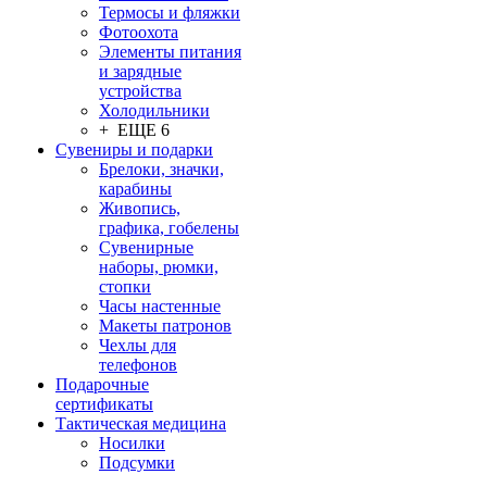
Термосы и фляжки
Фотоохота
Элементы питания
и зарядные
устройства
Холодильники
+ ЕЩЕ 6
Сувениры и подарки
Брелоки, значки,
карабины
Живопись,
графика, гобелены
Сувенирные
наборы, рюмки,
стопки
Часы настенные
Макеты патронов
Чехлы для
телефонов
Подарочные
сертификаты
Тактическая медицина
Носилки
Подсумки