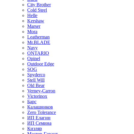
City Brother
Cold Steel
Helle
Kershaw
Marser
Mora
Leatherman
Mr.BLADE
Navy
ONTARIO
Opinel
Outdoor Edge
SOG
Spyderco
Stell Will
Old Bear
Verney-Carron
Victorinox
Барс
Калашников
Zero Tolerance
ИП Елагин
ИП Семина
Кизляр
Мастер-Гарант