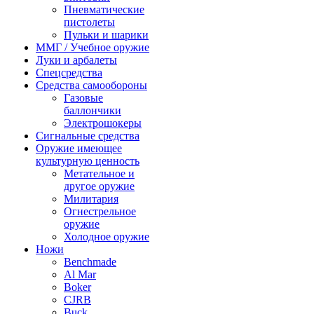
Пневматические
пистолеты
Пульки и шарики
ММГ / Учебное оружие
Луки и арбалеты
Спецсредства
Средства самообороны
Газовые
баллончики
Электрошокеры
Сигнальные средства
Оружие имеющее
культурную ценность
Метательное и
другое оружие
Милитария
Огнестрельное
оружие
Холодное оружие
Ножи
Benchmade
Al Mar
Boker
CJRB
Buck