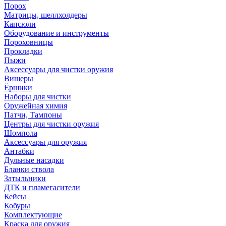
Порох
Матрицы, шеллхолдеры
Капсюли
Оборудование и инструменты
Пороховницы
Прокладки
Пыжи
Аксессуары для чистки оружия
Вишеры
Ёршики
Наборы для чистки
Оружейная химия
Патчи, Тампоны
Центры для чистки оружия
Шомпола
Аксессуары для оружия
Антабки
Дульные насадки
Бланки ствола
Затыльники
ДТК и пламегасители
Кейсы
Кобуры
Комплектующие
Краска для оружия