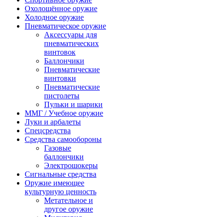
Охолощённое оружие
Холодное оружие
Пневматическое оружие
Аксессуары для
пневматических
винтовок
Баллончики
Пневматические
винтовки
Пневматические
пистолеты
Пульки и шарики
ММГ / Учебное оружие
Луки и арбалеты
Спецсредства
Средства самообороны
Газовые
баллончики
Электрошокеры
Сигнальные средства
Оружие имеющее
культурную ценность
Метательное и
другое оружие