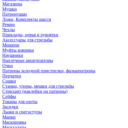
Магазины
Мушки
Патронташи
Ложи, Комплекты шасси
Ремни
Чехлы
Приклады, цевья и рукоятки
Аксессуары для стрельбы
Мишени
Муфты коврики
Наушники
Наплечные амортизаторы
Очки
Патроны холодной пристрелки, фальшпатроны
Перчатки
Сошки
Станки, упоры, мешки для стрельбы
Стикхант (наклейки на патроны)
Сейфы
Товары для охоты
Засидки
Лыжи и снегоступы
Манки
Маскировка
Маскхалаты