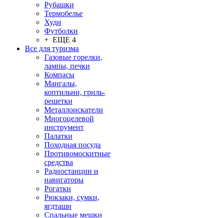
Рубашки
Термобелье
Худи
Футболки
+ ЕЩЕ 4
Все для туризма
Газовые горелки,
лампы, печки
Компасы
Мангалы,
коптильни, гриль-
решетки
Металлоискатели
Многоцелевой
инструмент
Палатки
Походная посуда
Противомоскитные
средства
Радиостанции и
навигаторы
Рогатки
Рюкзаки, сумки,
ягдташи
Спальные мешки