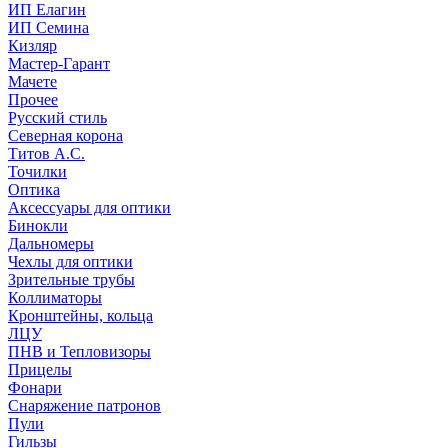
ИП Елагин
ИП Семина
Кизляр
Мастер-Гарант
Мачете
Прочее
Русский стиль
Северная корона
Титов А.С.
Точилки
Оптика
Аксессуары для оптики
Бинокли
Дальномеры
Чехлы для оптики
Зрительные трубы
Коллиматоры
Кронштейны, кольца
ЛЦУ
ПНВ и Тепловизоры
Прицелы
Фонари
Снаряжение патронов
Пули
Гильзы