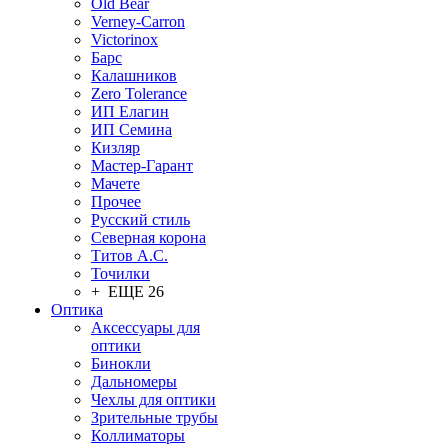
Old Bear
Verney-Carron
Victorinox
Барс
Калашников
Zero Tolerance
ИП Елагин
ИП Семина
Кизляр
Мастер-Гарант
Мачете
Прочее
Русский стиль
Северная корона
Титов А.С.
Точилки
+ ЕЩЕ 26
Оптика
Аксессуары для
оптики
Бинокли
Дальномеры
Чехлы для оптики
Зрительные трубы
Коллиматоры