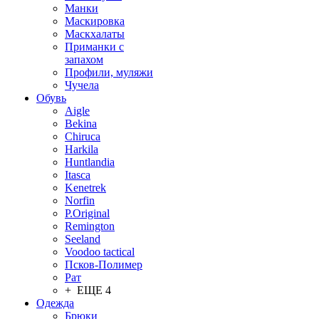
Манки
Маскировка
Маскхалаты
Приманки с
запахом
Профили, муляжи
Чучела
Обувь
Aigle
Bekina
Chiruсa
Harkila
Huntlandia
Itasca
Kenetrek
Norfin
P.Original
Remington
Seeland
Voodoo tactical
Псков-Полимер
Рат
+ ЕЩЕ 4
Одежда
Брюки