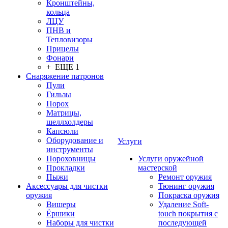
Кронштейны,
кольца
ЛЦУ
ПНВ и
Тепловизоры
Прицелы
Фонари
+ ЕЩЕ 1
Снаряжение патронов
Пули
Гильзы
Порох
Матрицы,
шеллхолдеры
Капсюли
Оборудование и
Услуги
инструменты
Пороховницы
Услуги оружейной
Прокладки
мастерской
Пыжи
Ремонт оружия
Аксессуары для чистки
Тюнинг оружия
оружия
Покраска оружия
Вишеры
Удаление Soft-
Ёршики
touch покрытия с
Наборы для чистки
последующей