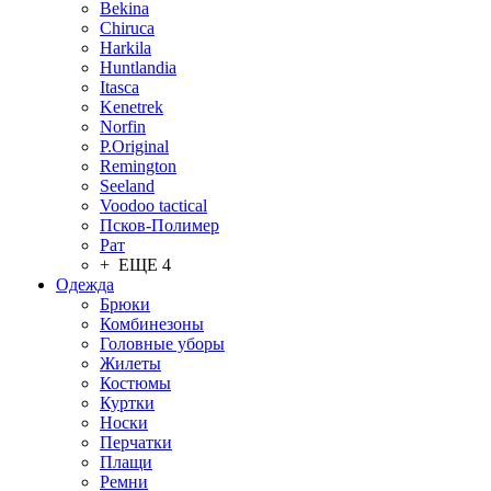
Bekina
Chiruсa
Harkila
Huntlandia
Itasca
Kenetrek
Norfin
P.Original
Remington
Seeland
Voodoo tactical
Псков-Полимер
Рат
+ ЕЩЕ 4
Одежда
Брюки
Комбинезоны
Головные уборы
Жилеты
Костюмы
Куртки
Носки
Перчатки
Плащи
Ремни