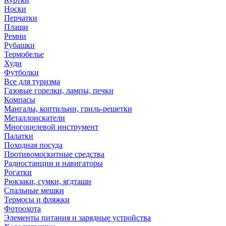
Носки
Перчатки
Плащи
Ремни
Рубашки
Термобелье
Худи
Футболки
Все для туризма
Газовые горелки, лампы, печки
Компасы
Мангалы, коптильни, гриль-решетки
Металлоискатели
Многоцелевой инструмент
Палатки
Походная посуда
Противомоскитные средства
Радиостанции и навигаторы
Рогатки
Рюкзаки, сумки, ягдташи
Спальные мешки
Термосы и фляжки
Фотоохота
Элементы питания и зарядные устройства