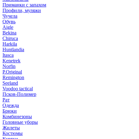
Приманки с запахом
Профили, муляжи
Чучела
Обувь
Aigle
Bekina
Chiruсa
Harkila
Huntlandia
Itasca
Kenetrek
Norfin
P.Original
Remington
Seeland
Voodoo tactical
Псков-Полимер
Рат
Одежда
Брюки
Комбинезоны
Головные уборы
Жилеты
Костюмы
Куртки