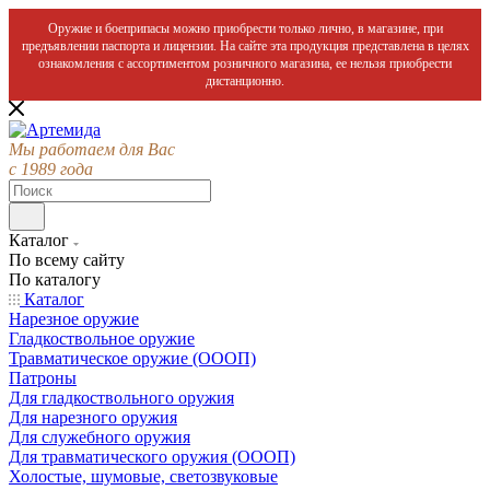
Оружие и боеприпасы можно приобрести только лично, в магазине, при
предъявлении паспорта и лицензии. На сайте эта продукция представлена в целях
ознакомления с ассортиментом розничного магазина, ее нельзя приобрести
дистанционно.
Мы работаем для Вас
с 1989 года
Каталог
По всему сайту
По каталогу
Каталог
Нарезное оружие
Гладкоствольное оружие
Травматическое оружие (ОООП)
Патроны
Для гладкоствольного оружия
Для нарезного оружия
Для служебного оружия
Для травматического оружия (ОООП)
Холостые, шумовые, светозвуковые