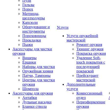
Пули
Гильзы
Порох
Матрицы,
шеллхолдеры
Капсюли
Оборудование и
Услуги
инструменты
Пороховницы
Услуги оружейной
Прокладки
мастерской
Пыжи
Ремонт оружия
Аксессуары для чистки
Тюнинг оружия
оружия
Покраска оружия
Вишеры
Удаление Soft-
Ёршики
touch покрытия с
Наборы для чистки
последующей
Оружейная химия
покраской
Патчи, Тампоны
Прейскурант
Центры для чистки
мастерской
оружия
Дополнительные
Шомпола
услуги
Аксессуары для оружия
Комиссионный
Антабки
отдел
Дульные насадки
Переоформление
Бланки ствола
оружия