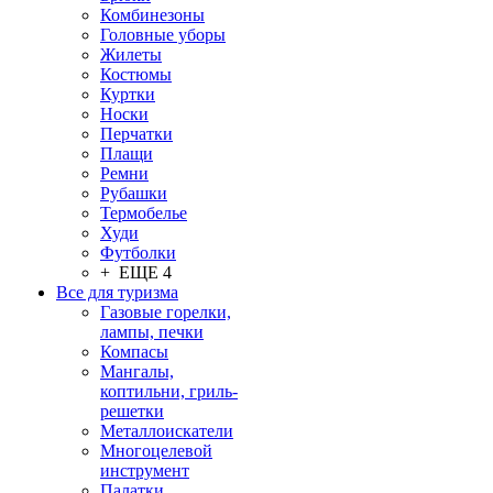
Комбинезоны
Головные уборы
Жилеты
Костюмы
Куртки
Носки
Перчатки
Плащи
Ремни
Рубашки
Термобелье
Худи
Футболки
+ ЕЩЕ 4
Все для туризма
Газовые горелки,
лампы, печки
Компасы
Мангалы,
коптильни, гриль-
решетки
Металлоискатели
Многоцелевой
инструмент
Палатки