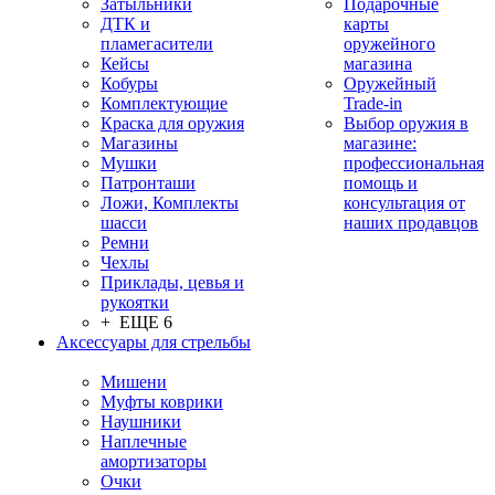
Затыльники
Подарочные
ДТК и
карты
пламегасители
оружейного
Кейсы
магазина
Кобуры
Оружейный
Комплектующие
Trade-in
Краска для оружия
Выбор оружия в
Магазины
магазине:
Мушки
профессиональная
Патронташи
помощь и
Ложи, Комплекты
консультация от
шасси
наших продавцов
Ремни
Чехлы
Приклады, цевья и
рукоятки
+ ЕЩЕ 6
Аксессуары для стрельбы
Мишени
Муфты коврики
Наушники
Наплечные
амортизаторы
Очки