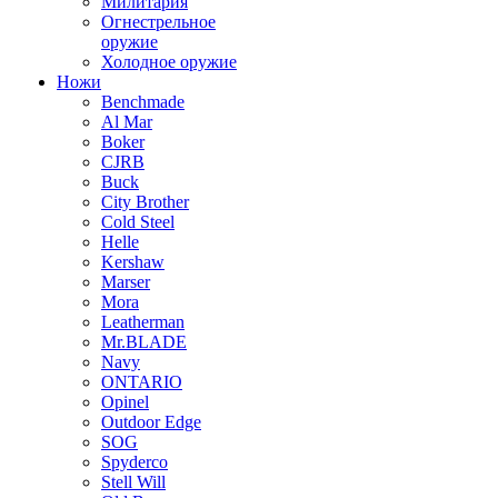
Милитария
Огнестрельное
оружие
Холодное оружие
Ножи
Benchmade
Al Mar
Boker
CJRB
Buck
City Brother
Cold Steel
Helle
Kershaw
Marser
Mora
Leatherman
Mr.BLADE
Navy
ONTARIO
Opinel
Outdoor Edge
SOG
Spyderco
Stell Will