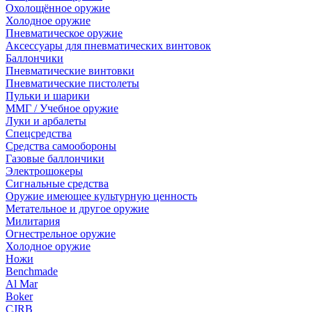
Охолощённое оружие
Холодное оружие
Пневматическое оружие
Аксессуары для пневматических винтовок
Баллончики
Пневматические винтовки
Пневматические пистолеты
Пульки и шарики
ММГ / Учебное оружие
Луки и арбалеты
Спецсредства
Средства самообороны
Газовые баллончики
Электрошокеры
Сигнальные средства
Оружие имеющее культурную ценность
Метательное и другое оружие
Милитария
Огнестрельное оружие
Холодное оружие
Ножи
Benchmade
Al Mar
Boker
CJRB