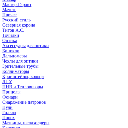
Мастер-Гарант
Мачете
Прочее
Русский стиль
Северная корона
Титов А.С.
Точилки
Оптика
Аксессуары для оптики
Бинокли
Дальномеры
Чехлы для оптики
Зрительные трубы
Коллиматоры
Кронштейны, кольца
ЛЦУ
ПНВ и Тепловизоры
Прицелы
Фонари
Снаряжение патронов
Пули
Гильзы
Порох
Матрицы, шеллхолдеры
Капсюли