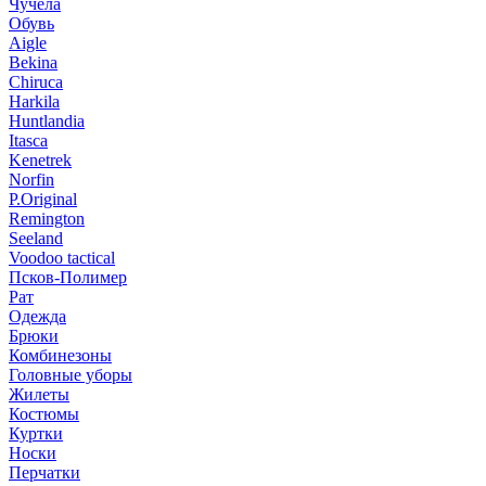
Чучела
Обувь
Aigle
Bekina
Chiruсa
Harkila
Huntlandia
Itasca
Kenetrek
Norfin
P.Original
Remington
Seeland
Voodoo tactical
Псков-Полимер
Рат
Одежда
Брюки
Комбинезоны
Головные уборы
Жилеты
Костюмы
Куртки
Носки
Перчатки