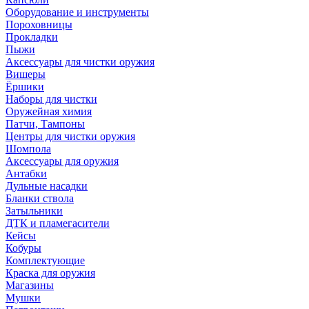
Оборудование и инструменты
Пороховницы
Прокладки
Пыжи
Аксессуары для чистки оружия
Вишеры
Ёршики
Наборы для чистки
Оружейная химия
Патчи, Тампоны
Центры для чистки оружия
Шомпола
Аксессуары для оружия
Антабки
Дульные насадки
Бланки ствола
Затыльники
ДТК и пламегасители
Кейсы
Кобуры
Комплектующие
Краска для оружия
Магазины
Мушки