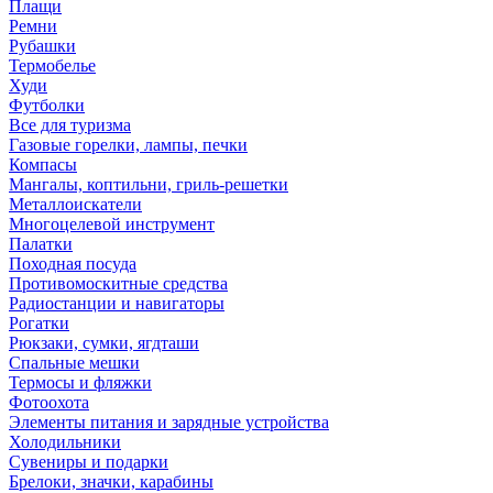
Плащи
Ремни
Рубашки
Термобелье
Худи
Футболки
Все для туризма
Газовые горелки, лампы, печки
Компасы
Мангалы, коптильни, гриль-решетки
Металлоискатели
Многоцелевой инструмент
Палатки
Походная посуда
Противомоскитные средства
Радиостанции и навигаторы
Рогатки
Рюкзаки, сумки, ягдташи
Спальные мешки
Термосы и фляжки
Фотоохота
Элементы питания и зарядные устройства
Холодильники
Сувениры и подарки
Брелоки, значки, карабины