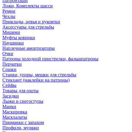
Патронташи
Ложи, Комплекты шасси
Ремни
Чехлы
Приклады, цевья и рукоятки
Аксессуары для стрельбы
Мишени
Муфты коврики
Наушники
Наплечные амортизаторы
Очки
Патроны холодной пристрелки, фальшпатроны
Перчатки
Сошки
Станки, упоры, мешки для стрельбы
Стикхант (наклейки на патроны)
Сейфы
Товары для охоты
Засидки
Лыжи и снегоступы
Манки
Маскировка
Маскхалаты
Приманки с запахом
Профили, муляжи