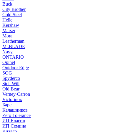
Buck
City Brother
Cold Steel
Helle
Kershaw
Marser
Mora
Leatherman
Mr.BLADE
Navy
ONTARIO
Opinel
Outdoor Edge
SOG
Spyderco
Stell Will
Old Bear
Verney-Carron
Victorinox
Барс
Калашников
Zero Tolerance
ИП Елагин
ИП Семина
Кизляр