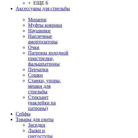
+ ЕЩЕ 6
Аксессуары для стрельбы
Мишени
Муфты коврики
Наушники
Наплечные
амортизаторы
Очки
Патроны холодной
пристрелки,
фальшпатроны
Перчатки
Сошки
Станки, упоры,
мешки для
стрельбы
Стикхант
(наклейки на
патроны)
Сейфы
Товары для охоты
Засидки
Лыжи и
снегоступы