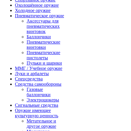
Охолощённое оружие
Холодное оружие
Пневматическое оружие
Аксессуары для
пневматических
винтовок
Баллончики
Пневматические
винтовки
Пневматические
пистолеты
Пульки и шарики
ММГ / Учебное оружие
Луки и арбалеты
Спецсредства
Средства самообороны
Газовые
баллончики
Электрошокеры
Сигнальные средства
Оружие имеющее
культурную ценность
Метательное и
другое оружие