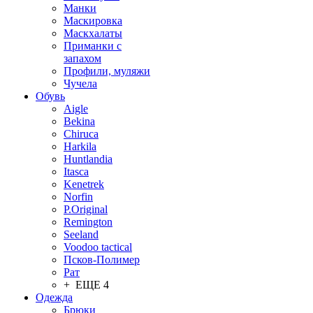
Манки
Маскировка
Маскхалаты
Приманки с
запахом
Профили, муляжи
Чучела
Обувь
Aigle
Bekina
Chiruсa
Harkila
Huntlandia
Itasca
Kenetrek
Norfin
P.Original
Remington
Seeland
Voodoo tactical
Псков-Полимер
Рат
+ ЕЩЕ 4
Одежда
Брюки