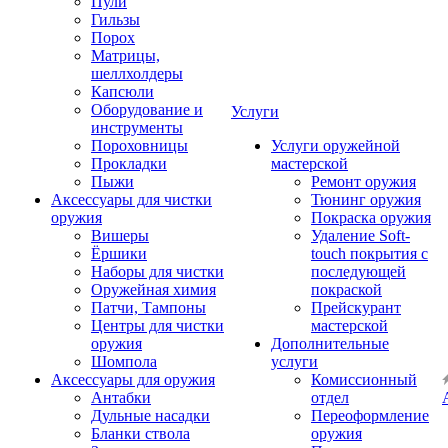
Пули
Гильзы
Порох
Матрицы,
шеллхолдеры
Капсюли
Оборудование и
Услуги
инструменты
Пороховницы
Услуги оружейной
Прокладки
мастерской
Пыжи
Ремонт оружия
Аксессуары для чистки
Тюнинг оружия
оружия
Покраска оружия
Вишеры
Удаление Soft-
Ёршики
touch покрытия с
Наборы для чистки
последующей
Оружейная химия
покраской
Патчи, Тампоны
Прейскурант
Центры для чистки
мастерской
оружия
Дополнительные
Шомпола
услуги
Аксессуары для оружия
Комиссионный
Антабки
отдел
Дульные насадки
Переоформление
Бланки ствола
оружия