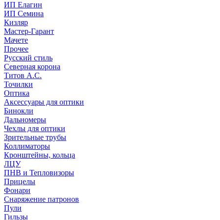
ИП Елагин
ИП Семина
Кизляр
Мастер-Гарант
Мачете
Прочее
Русский стиль
Северная корона
Титов А.С.
Точилки
Оптика
Аксессуары для оптики
Бинокли
Дальномеры
Чехлы для оптики
Зрительные трубы
Коллиматоры
Кронштейны, кольца
ЛЦУ
ПНВ и Тепловизоры
Прицелы
Фонари
Снаряжение патронов
Пули
Гильзы