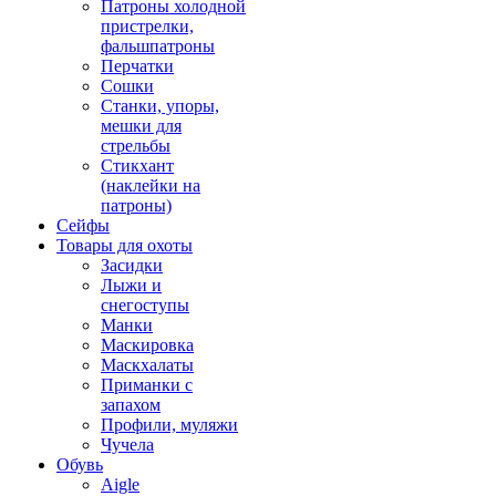
Патроны холодной
пристрелки,
фальшпатроны
Перчатки
Сошки
Станки, упоры,
мешки для
стрельбы
Стикхант
(наклейки на
патроны)
Сейфы
Товары для охоты
Засидки
Лыжи и
снегоступы
Манки
Маскировка
Маскхалаты
Приманки с
запахом
Профили, муляжи
Чучела
Обувь
Aigle