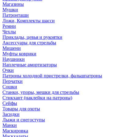
Магазины
Мушки
Патронташи
Ложи, Комплекты шасси
Ремни
Чехлы
Приклады, цевья и рукоятки
Аксессуары для стрельбы
Мишени
Муфты коврики
Наушники
Наплечные амортизаторы
Очки
Патроны холодной пристрелки, фальшпатроны
Перчатки
Сошки
Станки, упоры, мешки для стрельбы
Стикхант (наклейки на патроны)
Сейфы
Товары для охоты
Засидки
Лыжи и снегоступы
Манки
Маскировка
Маскхалаты