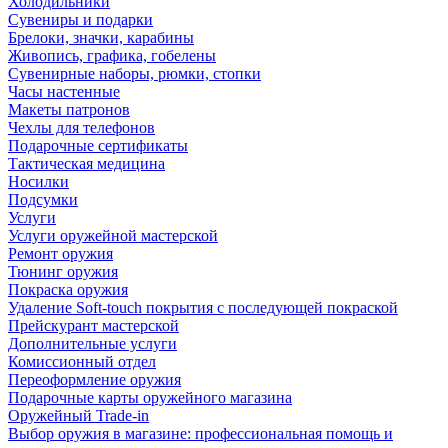
Холодильники
Сувениры и подарки
Брелоки, значки, карабины
Живопись, графика, гобелены
Сувенирные наборы, рюмки, стопки
Часы настенные
Макеты патронов
Чехлы для телефонов
Подарочные сертификаты
Тактическая медицина
Носилки
Подсумки
Услуги
Услуги оружейной мастерской
Ремонт оружия
Тюнинг оружия
Покраска оружия
Удаление Soft-touch покрытия с последующей покраской
Прейскурант мастерской
Дополнительные услуги
Комиссионный отдел
Переоформление оружия
Подарочные карты оружейного магазина
Оружейный Trade-in
Выбор оружия в магазине: профессиональная помощь и