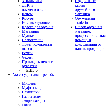
Затыльники
Подарочные
ДТК и
карты
пламегасители
оружейного
Кейсы
магазина
Кобуры
Оружейный
Комплектующие
Trade-in
Краска для оружия
Выбор оружия в
Магазины
магазине:
Мушки
профессиональная
Патронташи
помощь и
Ложи, Комплекты
консультация от
шасси
наших продавцов
Ремни
Чехлы
Приклады, цевья и
рукоятки
+ ЕЩЕ 6
Аксессуары для стрельбы
Мишени
Муфты коврики
Наушники
Наплечные
амортизаторы
Очки