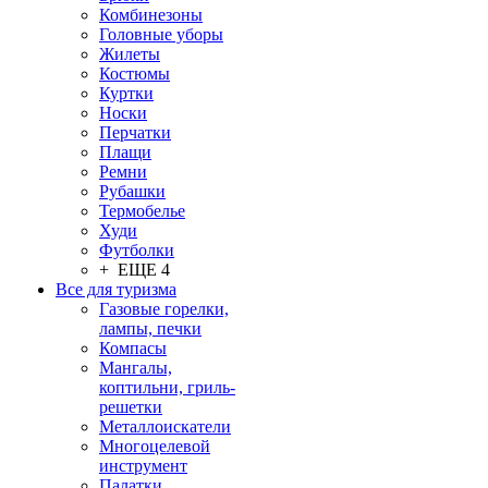
Комбинезоны
Головные уборы
Жилеты
Костюмы
Куртки
Носки
Перчатки
Плащи
Ремни
Рубашки
Термобелье
Худи
Футболки
+ ЕЩЕ 4
Все для туризма
Газовые горелки,
лампы, печки
Компасы
Мангалы,
коптильни, гриль-
решетки
Металлоискатели
Многоцелевой
инструмент
Палатки