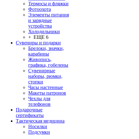
Термосы и фляжки
Фотоохота
Элементы питания
и зарядные
устройства
Холодильники
+ ЕЩЕ 6
Сувениры и подарки
Брелоки, значки,
карабины
Живопись,
графика, гобелены
Сувенирные
наборы, рюмки,
стопки
Часы настенные
Макеты патронов
Чехлы для
телефонов
Подарочные
сертификаты
Тактическая медицина
Носилки
Подсумки