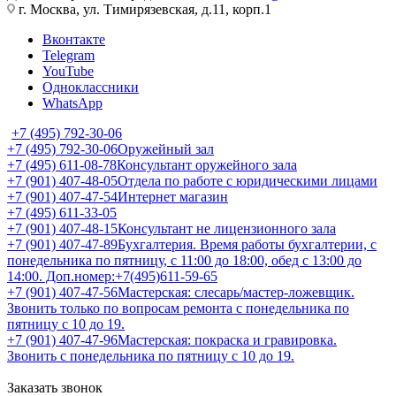
г. Москва, ул. Тимирязевская, д.11, корп.1
Вконтакте
Telegram
YouTube
Одноклассники
WhatsApp
+7 (495) 792-30-06
+7 (495) 792-30-06
Оружейный зал
+7 (495) 611-08-78
Консультант оружейного зала
+7 (901) 407-48-05
Отдела по работе с юридическими лицами
+7 (901) 407-47-54
Интернет магазин
+7 (495) 611-33-05
+7 (901) 407-48-15
Консультант не лицензионного зала
+7 (901) 407-47-89
Бухгалтерия. Время работы бухгалтерии, с
понедельника по пятницу, с 11:00 до 18:00, обед с 13:00 до
14:00. Доп.номер:+7(495)611-59-65
+7 (901) 407-47-56
Мастерская: слесарь/мастер-ложевщик.
Звонить только по вопросам ремонта с понедельника по
пятницу с 10 до 19.
+7 (901) 407-47-96
Мастерская: покраска и гравировка.
Звонить с понедельника по пятницу с 10 до 19.
Заказать звонок