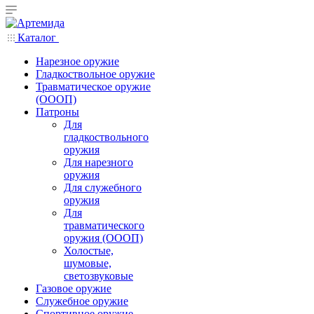
Каталог
Нарезное оружие
Гладкоствольное оружие
Травматическое оружие
(ОООП)
Патроны
Для
гладкоствольного
оружия
Для нарезного
оружия
Для служебного
оружия
Для
травматического
оружия (ОООП)
Холостые,
шумовые,
светозвуковые
Газовое оружие
Служебное оружие
Спортивное оружие