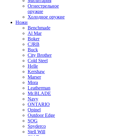
Милитария
Огнестрельное
оружие
Холодное оружие
Ножи
Benchmade
Al Mar
Boker
CJRB
Buck
City Brother
Cold Steel
Helle
Kershaw
Marser
Mora
Leatherman
Mr.BLADE
Navy
ONTARIO
Opinel
Outdoor Edge
SOG
Spyderco
Stell Will