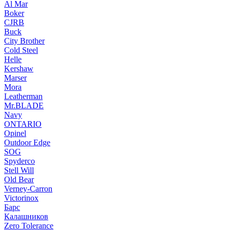
Al Mar
Boker
CJRB
Buck
City Brother
Cold Steel
Helle
Kershaw
Marser
Mora
Leatherman
Mr.BLADE
Navy
ONTARIO
Opinel
Outdoor Edge
SOG
Spyderco
Stell Will
Old Bear
Verney-Carron
Victorinox
Барс
Калашников
Zero Tolerance