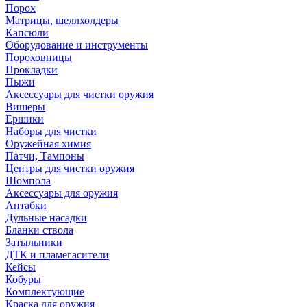
Порох
Матрицы, шеллхолдеры
Капсюли
Оборудование и инструменты
Пороховницы
Прокладки
Пыжи
Аксессуары для чистки оружия
Вишеры
Ёршики
Наборы для чистки
Оружейная химия
Патчи, Тампоны
Центры для чистки оружия
Шомпола
Аксессуары для оружия
Антабки
Дульные насадки
Бланки ствола
Затыльники
ДТК и пламегасители
Кейсы
Кобуры
Комплектующие
Краска для оружия