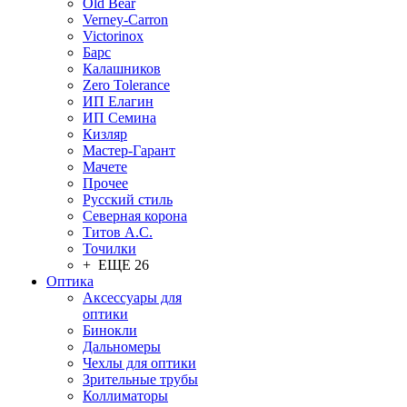
Old Bear
Verney-Carron
Victorinox
Барс
Калашников
Zero Tolerance
ИП Елагин
ИП Семина
Кизляр
Мастер-Гарант
Мачете
Прочее
Русский стиль
Северная корона
Титов А.С.
Точилки
+ ЕЩЕ 26
Оптика
Аксессуары для
оптики
Бинокли
Дальномеры
Чехлы для оптики
Зрительные трубы
Коллиматоры