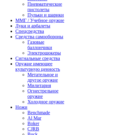
Пневматические
пистолеты
Пульки и шарики
ММГ / Учебное оружие
Луки и арбалеты
Спецсредства
Средства самообороны
Газовые
баллончики
Электрошокеры
Сигнальные средства
Оружие имеющее
культурную ценность
Метательное и
другое оружие
Милитария
Огнестрельное
оружие
Холодное оружие
Ножи
Benchmade
Al Mar
Boker
CJRB
Buck