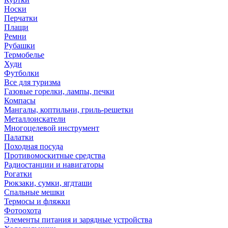
Носки
Перчатки
Плащи
Ремни
Рубашки
Термобелье
Худи
Футболки
Все для туризма
Газовые горелки, лампы, печки
Компасы
Мангалы, коптильни, гриль-решетки
Металлоискатели
Многоцелевой инструмент
Палатки
Походная посуда
Противомоскитные средства
Радиостанции и навигаторы
Рогатки
Рюкзаки, сумки, ягдташи
Спальные мешки
Термосы и фляжки
Фотоохота
Элементы питания и зарядные устройства