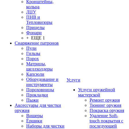
Кронштейны,
кольца
ЛЦУ
ПНВ и
Тепловизоры
Прицелы
Фонари
+ ЕЩЕ 1
Снаряжение патронов
Пули
Гильзы
Порох
Матрицы,
шеллхолдеры
Капсюли
Оборудование и
Услуги
инструменты
Пороховницы
Услуги оружейной
Прокладки
мастерской
Пыжи
Ремонт оружия
Аксессуары для чистки
Тюнинг оружия
оружия
Покраска оружия
Вишеры
Удаление Soft-
Ёршики
touch покрытия с
Наборы для чистки
последующей