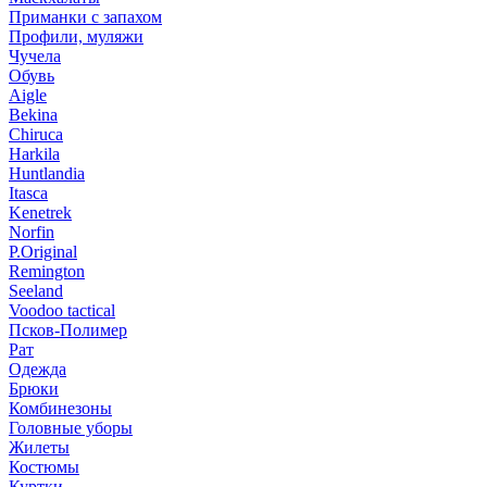
Приманки с запахом
Профили, муляжи
Чучела
Обувь
Aigle
Bekina
Chiruсa
Harkila
Huntlandia
Itasca
Kenetrek
Norfin
P.Original
Remington
Seeland
Voodoo tactical
Псков-Полимер
Рат
Одежда
Брюки
Комбинезоны
Головные уборы
Жилеты
Костюмы
Куртки