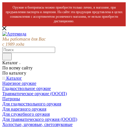
Оружие и боеприпасы можно приобрести только лично, в магазине, при
предъявлении паспорта и лицензии. На сайте эта продукция представлена в целях
ознакомления с ассортиментом розничного магазина, ее нельзя приобрести
дистанционно.
Мы работаем для Вас
с 1989 года
Каталог
По всему сайту
По каталогу
Каталог
Нарезное оружие
Гладкоствольное оружие
Травматическое оружие (ОООП)
Патроны
Для гладкоствольного оружия
Для нарезного оружия
Для служебного оружия
Для травматического оружия (ОООП)
Холостые, шумовые, светозвуковые