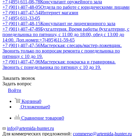
+7 (495) 611-08-78
Консультант оружейного зала
+7 (901) 407-48-05
Отдела по работе с юридическими лицами
+7 (901) 407-47-54
Интернет магазин
+7 (495) 611-33-05
+7 (901) 407-48-15
Консультант не лицензионного зала
+7 (901) 407-47-89
Бухгалтерия. Время работы бухгалтерии, с
понедельника по пятницу, с 11:00 до 18:00, обед с 13:00 до
14:00. Доп.номер:+7(495)611-59-65
+7 (901) 407-47-56
Мастерская: слесарь/мастер-ложевщик.
Звонить только по вопросам ремонта с понедельника по
пятницу с 10 до 19.
+7 (901) 407-47-96
Мастерская: покраска и гравировка.
Звонить с понедельника по пятницу с 10 до 19.
Заказать звонок
Задать вопрос
Войти
Корзина
0
Отложенные
0
Сравнение товаров
0
info@artemida-hunter.ru
Для коммерческих предложений:
commerse@artemida-hunter.ru