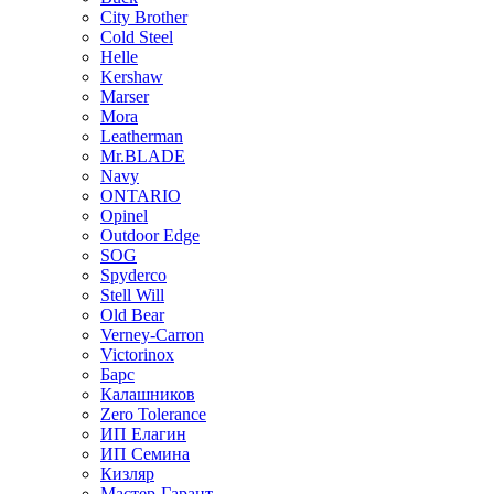
City Brother
Cold Steel
Helle
Kershaw
Marser
Mora
Leatherman
Mr.BLADE
Navy
ONTARIO
Opinel
Outdoor Edge
SOG
Spyderco
Stell Will
Old Bear
Verney-Carron
Victorinox
Барс
Калашников
Zero Tolerance
ИП Елагин
ИП Семина
Кизляр
Мастер-Гарант