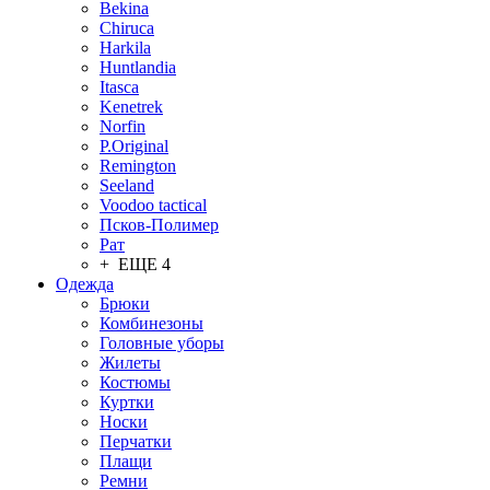
Bekina
Chiruсa
Harkila
Huntlandia
Itasca
Kenetrek
Norfin
P.Original
Remington
Seeland
Voodoo tactical
Псков-Полимер
Рат
+ ЕЩЕ 4
Одежда
Брюки
Комбинезоны
Головные уборы
Жилеты
Костюмы
Куртки
Носки
Перчатки
Плащи
Ремни