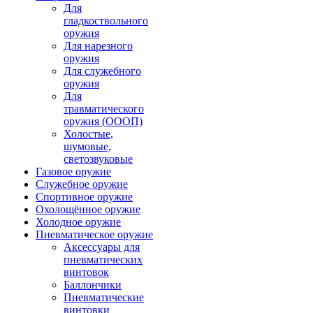
Для
гладкоствольного
оружия
Для нарезного
оружия
Для служебного
оружия
Для
травматического
оружия (ОООП)
Холостые,
шумовые,
светозвуковые
Газовое оружие
Служебное оружие
Спортивное оружие
Охолощённое оружие
Холодное оружие
Пневматическое оружие
Аксессуары для
пневматических
винтовок
Баллончики
Пневматические
винтовки