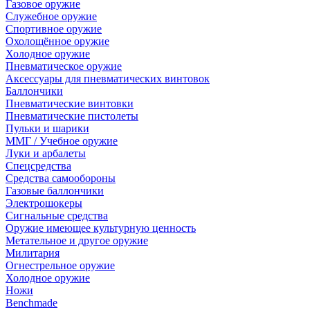
Газовое оружие
Служебное оружие
Спортивное оружие
Охолощённое оружие
Холодное оружие
Пневматическое оружие
Аксессуары для пневматических винтовок
Баллончики
Пневматические винтовки
Пневматические пистолеты
Пульки и шарики
ММГ / Учебное оружие
Луки и арбалеты
Спецсредства
Средства самообороны
Газовые баллончики
Электрошокеры
Сигнальные средства
Оружие имеющее культурную ценность
Метательное и другое оружие
Милитария
Огнестрельное оружие
Холодное оружие
Ножи
Benchmade