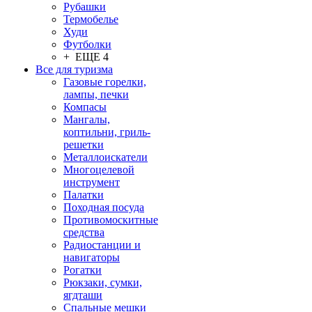
Рубашки
Термобелье
Худи
Футболки
+ ЕЩЕ 4
Все для туризма
Газовые горелки,
лампы, печки
Компасы
Мангалы,
коптильни, гриль-
решетки
Металлоискатели
Многоцелевой
инструмент
Палатки
Походная посуда
Противомоскитные
средства
Радиостанции и
навигаторы
Рогатки
Рюкзаки, сумки,
ягдташи
Спальные мешки