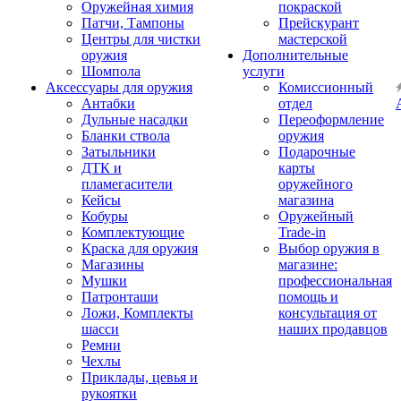
Оружейная химия
покраской
Патчи, Тампоны
Прейскурант
Центры для чистки
мастерской
оружия
Дополнительные
Шомпола
услуги
Аксессуары для оружия
Комиссионный
Антабки
отдел
Дульные насадки
Переоформление
Бланки ствола
оружия
Затыльники
Подарочные
ДТК и
карты
пламегасители
оружейного
Кейсы
магазина
Кобуры
Оружейный
Комплектующие
Trade-in
Краска для оружия
Выбор оружия в
Магазины
магазине:
Мушки
профессиональная
Патронташи
помощь и
Ложи, Комплекты
консультация от
шасси
наших продавцов
Ремни
Чехлы
Приклады, цевья и
рукоятки