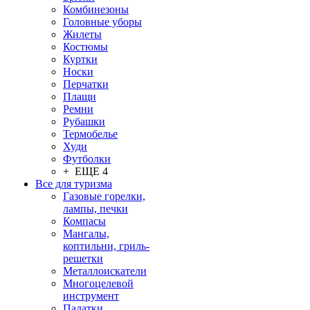
Комбинезоны
Головные уборы
Жилеты
Костюмы
Куртки
Носки
Перчатки
Плащи
Ремни
Рубашки
Термобелье
Худи
Футболки
+ ЕЩЕ 4
Все для туризма
Газовые горелки,
лампы, печки
Компасы
Мангалы,
коптильни, гриль-
решетки
Металлоискатели
Многоцелевой
инструмент
Палатки