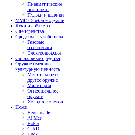
Пневматические
пистолеты
Пульки и шарики
ММГ / Учебное оружие
Луки и арбалеты
Спецсредства
Средства самообороны
Газовые
баллончики
Электрошокеры
Сигнальные средства
Оружие имеющее
культурную ценность
Метательное и
другое оружие
Милитария
Огнестрельное
оружие
Холодное оружие
Ножи
Benchmade
Al Mar
Boker
CJRB
Buck