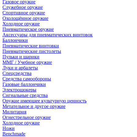
Газовое оружие
Служебное оружие
Спортивное оружие
Охолощённое оружие
Холодное оружие
Пневматическое оружие
Аксессуары для пневматических винтовок
Баллончики
Пневматические винтовки
Пневматические пистолеты
Пульки и шарики
ММГ / Учебное оружие
Луки и арбалеты
Спецсредства
Средства самообороны
Газовые баллончики
Электрошокеры
Сигнальные средства
Оружие имеющее культурную ценность
Метательное и другое оружие
Милитария
Огнестрельное оружие
Холодное оружие
Ножи
Benchmade