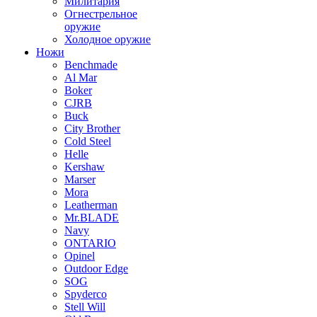
Милитария
Огнестрельное
оружие
Холодное оружие
Ножи
Benchmade
Al Mar
Boker
CJRB
Buck
City Brother
Cold Steel
Helle
Kershaw
Marser
Mora
Leatherman
Mr.BLADE
Navy
ONTARIO
Opinel
Outdoor Edge
SOG
Spyderco
Stell Will