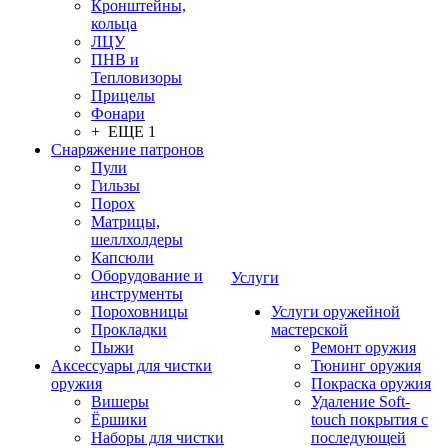
Кронштейны,
кольца
ЛЦУ
ПНВ и
Тепловизоры
Прицелы
Фонари
+ ЕЩЕ 1
Снаряжение патронов
Пули
Гильзы
Порох
Матрицы,
шеллхолдеры
Капсюли
Оборудование и
Услуги
инструменты
Пороховницы
Услуги оружейной
Прокладки
мастерской
Пыжи
Ремонт оружия
Аксессуары для чистки
Тюнинг оружия
оружия
Покраска оружия
Вишеры
Удаление Soft-
Ёршики
touch покрытия с
Наборы для чистки
последующей