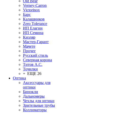
Old Bear
Verney-Carron
Victorinox
Барс
Калашников
Zero Tolerance
ИП Елагин
ИП Семина
Кизляр
Мастер-Гарант
Мачете
Прочее
Русский стиль
Северная корона
Титов А.С.
Точилки
+ ЕЩЕ 26
Оптика
Аксессуары для
оптики
Бинокли
Дальномеры
Чехлы для оптики
Зрительные трубы
Коллиматоры