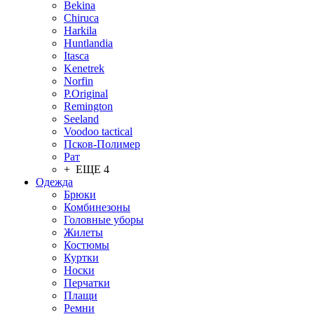
Bekina
Chiruсa
Harkila
Huntlandia
Itasca
Kenetrek
Norfin
P.Original
Remington
Seeland
Voodoo tactical
Псков-Полимер
Рат
+ ЕЩЕ 4
Одежда
Брюки
Комбинезоны
Головные уборы
Жилеты
Костюмы
Куртки
Носки
Перчатки
Плащи
Ремни