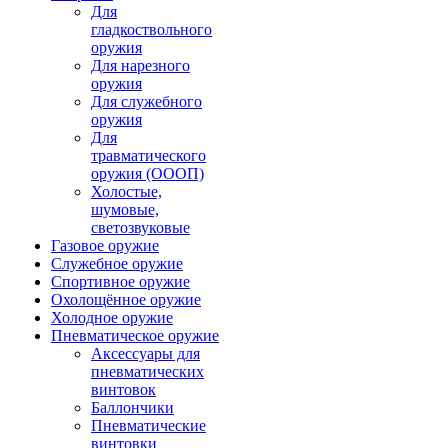
Для
гладкоствольного
оружия
Для нарезного
оружия
Для служебного
оружия
Для
травматического
оружия (ОООП)
Холостые,
шумовые,
светозвуковые
Газовое оружие
Служебное оружие
Спортивное оружие
Охолощённое оружие
Холодное оружие
Пневматическое оружие
Аксессуары для
пневматических
винтовок
Баллончики
Пневматические
винтовки