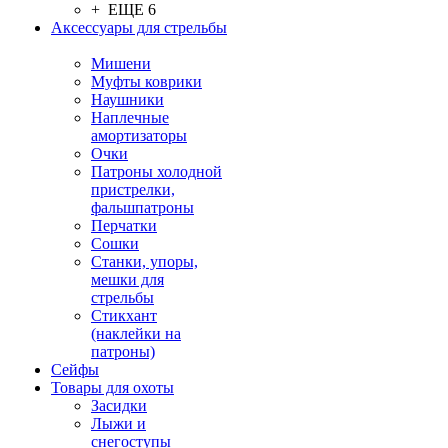
+ ЕЩЕ 6
Аксессуары для стрельбы
Мишени
Муфты коврики
Наушники
Наплечные
амортизаторы
Очки
Патроны холодной
пристрелки,
фальшпатроны
Перчатки
Сошки
Станки, упоры,
мешки для
стрельбы
Стикхант
(наклейки на
патроны)
Сейфы
Товары для охоты
Засидки
Лыжи и
снегоступы