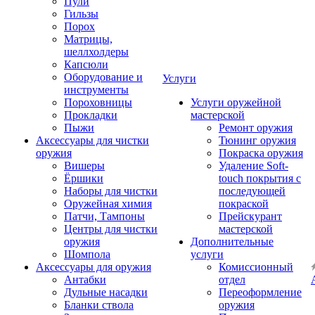
Пули
Гильзы
Порох
Матрицы,
шеллхолдеры
Капсюли
Оборудование и
Услуги
инструменты
Пороховницы
Услуги оружейной
Прокладки
мастерской
Пыжи
Ремонт оружия
Аксессуары для чистки
Тюнинг оружия
оружия
Покраска оружия
Вишеры
Удаление Soft-
Ёршики
touch покрытия с
Наборы для чистки
последующей
Оружейная химия
покраской
Патчи, Тампоны
Прейскурант
Центры для чистки
мастерской
оружия
Дополнительные
Шомпола
услуги
Аксессуары для оружия
Комиссионный
Антабки
отдел
Дульные насадки
Переоформление
Бланки ствола
оружия