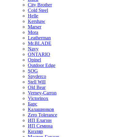
City Brother
Cold Steel
Helle
Kershaw
Marser
Mora
Leatherman
Mr.BLADE
Navy
ONTARIO
Opinel
Outdoor Edge
SOG
Spyderco
Stell Will
Old Bear
Verney-Carron
Victorinox
Барс
Калашников
Zero Tolerance
ИП Елагин
ИП Семина
Кизляр
Мастер-Гарант