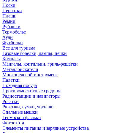
Носки
Перчатки
Плащи
Ремни
Рубашки
Термобелье
Худи
Футболки
Все для туризма
Газовые горелки, лампы, печки
Компасы
Мангалы, коптильни, гриль-решетки
Металлоискатели
Многоцелевой инструмент
Палатки
Походная посуда
Противомоскитные средства
Радиостанции и навигаторы
Рогатки
Рюкзаки, сумки, ягдташи
Спальные мешки
Термосы и фляжки
Фотоохота
Элементы питания и зарядные устройства