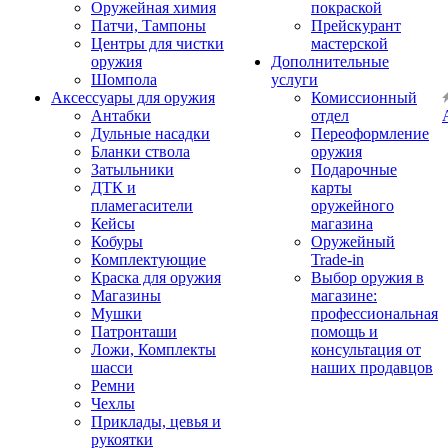
Оружейная химия
покраской
Патчи, Тампоны
Прейскурант
Центры для чистки
мастерской
оружия
Дополнительные
Шомпола
услуги
Аксессуары для оружия
Комиссионный
Антабки
отдел
Дульные насадки
Переоформление
Бланки ствола
оружия
Затыльники
Подарочные
ДТК и
карты
пламегасители
оружейного
Кейсы
магазина
Кобуры
Оружейный
Комплектующие
Trade-in
Краска для оружия
Выбор оружия в
Магазины
магазине:
Мушки
профессиональная
Патронташи
помощь и
Ложи, Комплекты
консультация от
шасси
наших продавцов
Ремни
Чехлы
Приклады, цевья и
рукоятки