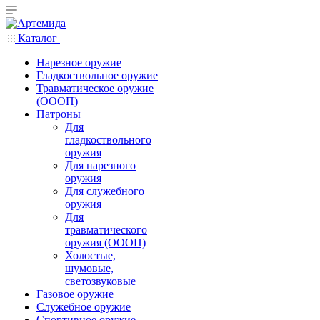
Каталог
Нарезное оружие
Гладкоствольное оружие
Травматическое оружие
(ОООП)
Патроны
Для
гладкоствольного
оружия
Для нарезного
оружия
Для служебного
оружия
Для
травматического
оружия (ОООП)
Холостые,
шумовые,
светозвуковые
Газовое оружие
Служебное оружие
Спортивное оружие