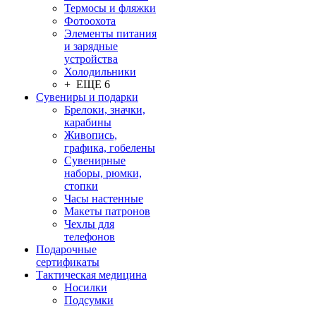
Термосы и фляжки
Фотоохота
Элементы питания
и зарядные
устройства
Холодильники
+ ЕЩЕ 6
Сувениры и подарки
Брелоки, значки,
карабины
Живопись,
графика, гобелены
Сувенирные
наборы, рюмки,
стопки
Часы настенные
Макеты патронов
Чехлы для
телефонов
Подарочные
сертификаты
Тактическая медицина
Носилки
Подсумки