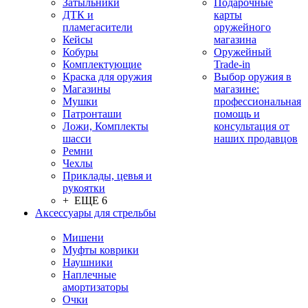
Затыльники
Подарочные
ДТК и
карты
пламегасители
оружейного
Кейсы
магазина
Кобуры
Оружейный
Комплектующие
Trade-in
Краска для оружия
Выбор оружия в
Магазины
магазине:
Мушки
профессиональная
Патронташи
помощь и
Ложи, Комплекты
консультация от
шасси
наших продавцов
Ремни
Чехлы
Приклады, цевья и
рукоятки
+ ЕЩЕ 6
Аксессуары для стрельбы
Мишени
Муфты коврики
Наушники
Наплечные
амортизаторы
Очки