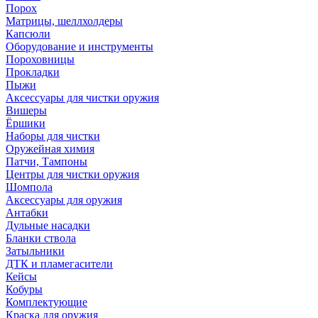
Порох
Матрицы, шеллхолдеры
Капсюли
Оборудование и инструменты
Пороховницы
Прокладки
Пыжи
Аксессуары для чистки оружия
Вишеры
Ёршики
Наборы для чистки
Оружейная химия
Патчи, Тампоны
Центры для чистки оружия
Шомпола
Аксессуары для оружия
Антабки
Дульные насадки
Бланки ствола
Затыльники
ДТК и пламегасители
Кейсы
Кобуры
Комплектующие
Краска для оружия