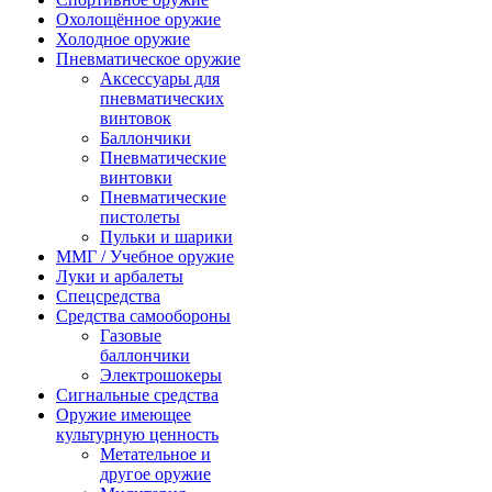
Охолощённое оружие
Холодное оружие
Пневматическое оружие
Аксессуары для
пневматических
винтовок
Баллончики
Пневматические
винтовки
Пневматические
пистолеты
Пульки и шарики
ММГ / Учебное оружие
Луки и арбалеты
Спецсредства
Средства самообороны
Газовые
баллончики
Электрошокеры
Сигнальные средства
Оружие имеющее
культурную ценность
Метательное и
другое оружие