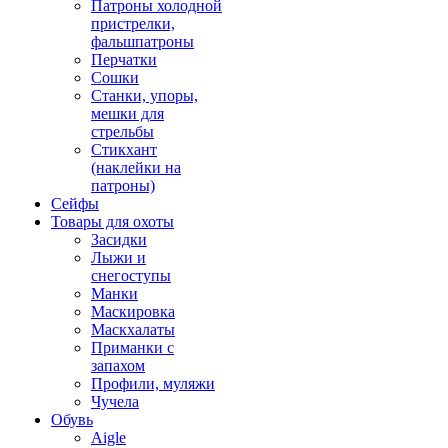
Патроны холодной
пристрелки,
фальшпатроны
Перчатки
Сошки
Станки, упоры,
мешки для
стрельбы
Стикхант
(наклейки на
патроны)
Сейфы
Товары для охоты
Засидки
Лыжи и
снегоступы
Манки
Маскировка
Маскхалаты
Приманки с
запахом
Профили, муляжи
Чучела
Обувь
Aigle