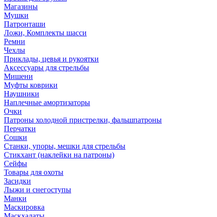
Магазины
Мушки
Патронташи
Ложи, Комплекты шасси
Ремни
Чехлы
Приклады, цевья и рукоятки
Аксессуары для стрельбы
Мишени
Муфты коврики
Наушники
Наплечные амортизаторы
Очки
Патроны холодной пристрелки, фальшпатроны
Перчатки
Сошки
Станки, упоры, мешки для стрельбы
Стикхант (наклейки на патроны)
Сейфы
Товары для охоты
Засидки
Лыжи и снегоступы
Манки
Маскировка
Маскхалаты