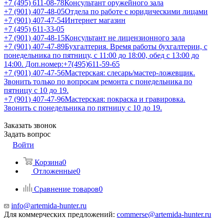
+7 (495) 611-08-78
Консультант оружейного зала
+7 (901) 407-48-05
Отдела по работе с юридическими лицами
+7 (901) 407-47-54
Интернет магазин
+7 (495) 611-33-05
+7 (901) 407-48-15
Консультант не лицензионного зала
+7 (901) 407-47-89
Бухгалтерия. Время работы бухгалтерии, с
понедельника по пятницу, с 11:00 до 18:00, обед с 13:00 до
14:00. Доп.номер:+7(495)611-59-65
+7 (901) 407-47-56
Мастерская: слесарь/мастер-ложевщик.
Звонить только по вопросам ремонта с понедельника по
пятницу с 10 до 19.
+7 (901) 407-47-96
Мастерская: покраска и гравировка.
Звонить с понедельника по пятницу с 10 до 19.
Заказать звонок
Задать вопрос
Войти
Корзина
0
Отложенные
0
Сравнение товаров
0
info@artemida-hunter.ru
Для коммерческих предложений:
commerse@artemida-hunter.ru