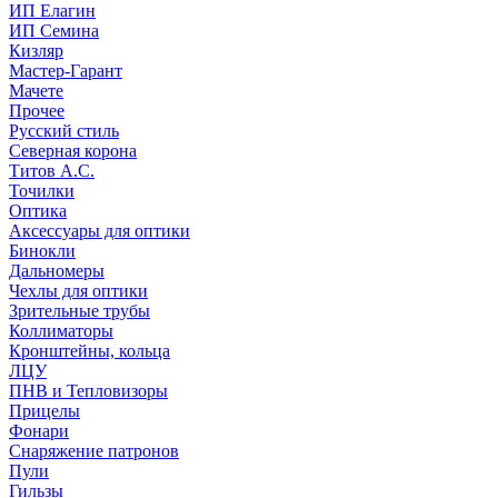
ИП Елагин
ИП Семина
Кизляр
Мастер-Гарант
Мачете
Прочее
Русский стиль
Северная корона
Титов А.С.
Точилки
Оптика
Аксессуары для оптики
Бинокли
Дальномеры
Чехлы для оптики
Зрительные трубы
Коллиматоры
Кронштейны, кольца
ЛЦУ
ПНВ и Тепловизоры
Прицелы
Фонари
Снаряжение патронов
Пули
Гильзы