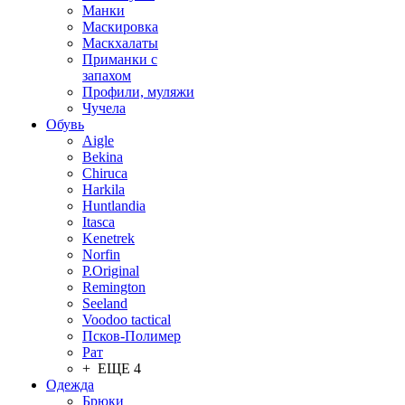
Манки
Маскировка
Маскхалаты
Приманки с
запахом
Профили, муляжи
Чучела
Обувь
Aigle
Bekina
Chiruсa
Harkila
Huntlandia
Itasca
Kenetrek
Norfin
P.Original
Remington
Seeland
Voodoo tactical
Псков-Полимер
Рат
+ ЕЩЕ 4
Одежда
Брюки