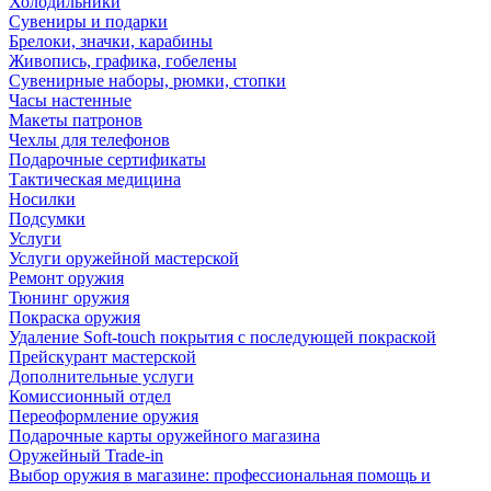
Холодильники
Сувениры и подарки
Брелоки, значки, карабины
Живопись, графика, гобелены
Сувенирные наборы, рюмки, стопки
Часы настенные
Макеты патронов
Чехлы для телефонов
Подарочные сертификаты
Тактическая медицина
Носилки
Подсумки
Услуги
Услуги оружейной мастерской
Ремонт оружия
Тюнинг оружия
Покраска оружия
Удаление Soft-touch покрытия с последующей покраской
Прейскурант мастерской
Дополнительные услуги
Комиссионный отдел
Переоформление оружия
Подарочные карты оружейного магазина
Оружейный Trade-in
Выбор оружия в магазине: профессиональная помощь и