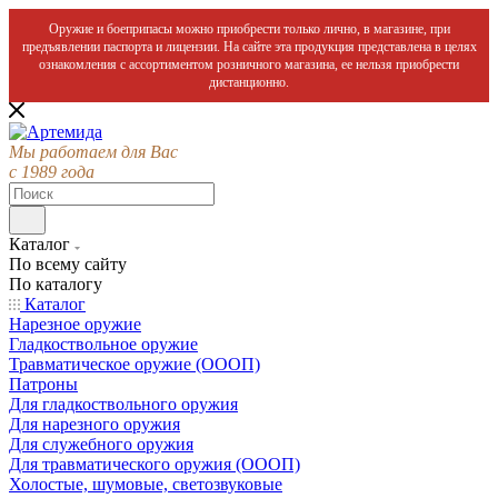
Оружие и боеприпасы можно приобрести только лично, в магазине, при
предъявлении паспорта и лицензии. На сайте эта продукция представлена в целях
ознакомления с ассортиментом розничного магазина, ее нельзя приобрести
дистанционно.
Мы работаем для Вас
с 1989 года
Каталог
По всему сайту
По каталогу
Каталог
Нарезное оружие
Гладкоствольное оружие
Травматическое оружие (ОООП)
Патроны
Для гладкоствольного оружия
Для нарезного оружия
Для служебного оружия
Для травматического оружия (ОООП)
Холостые, шумовые, светозвуковые