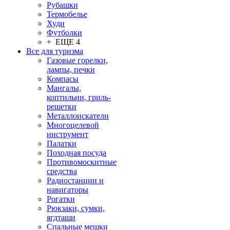
Рубашки
Термобелье
Худи
Футболки
+ ЕЩЕ 4
Все для туризма
Газовые горелки,
лампы, печки
Компасы
Мангалы,
коптильни, гриль-
решетки
Металлоискатели
Многоцелевой
инструмент
Палатки
Походная посуда
Противомоскитные
средства
Радиостанции и
навигаторы
Рогатки
Рюкзаки, сумки,
ягдташи
Спальные мешки