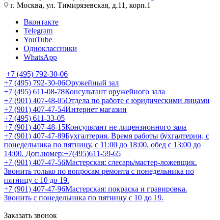
г. Москва, ул. Тимирязевская, д.11, корп.1
Вконтакте
Telegram
YouTube
Одноклассники
WhatsApp
+7 (495) 792-30-06
+7 (495) 792-30-06
Оружейный зал
+7 (495) 611-08-78
Консультант оружейного зала
+7 (901) 407-48-05
Отдела по работе с юридическими лицами
+7 (901) 407-47-54
Интернет магазин
+7 (495) 611-33-05
+7 (901) 407-48-15
Консультант не лицензионного зала
+7 (901) 407-47-89
Бухгалтерия. Время работы бухгалтерии, с
понедельника по пятницу, с 11:00 до 18:00, обед с 13:00 до
14:00. Доп.номер:+7(495)611-59-65
+7 (901) 407-47-56
Мастерская: слесарь/мастер-ложевщик.
Звонить только по вопросам ремонта с понедельника по
пятницу с 10 до 19.
+7 (901) 407-47-96
Мастерская: покраска и гравировка.
Звонить с понедельника по пятницу с 10 до 19.
Заказать звонок