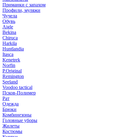
Приманки с запахом
Профили, муляжи
Чучела
Обувь
Aigle
Bekina
Chiruсa
Harkila
Huntlandia
Itasca
Kenetrek
Norfin
P.Original
Remington
Seeland
Voodoo tactical
Псков-Полимер
Рат
Одежда
Брюки
Комбинезоны
Головные уборы
Жилеты
Костюмы
Куртки