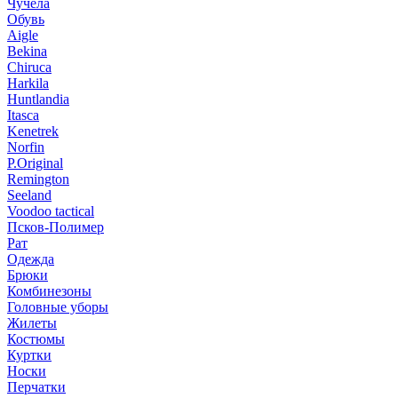
Чучела
Обувь
Aigle
Bekina
Chiruсa
Harkila
Huntlandia
Itasca
Kenetrek
Norfin
P.Original
Remington
Seeland
Voodoo tactical
Псков-Полимер
Рат
Одежда
Брюки
Комбинезоны
Головные уборы
Жилеты
Костюмы
Куртки
Носки
Перчатки