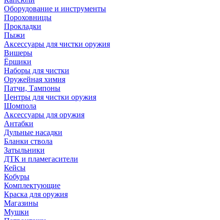
Оборудование и инструменты
Пороховницы
Прокладки
Пыжи
Аксессуары для чистки оружия
Вишеры
Ёршики
Наборы для чистки
Оружейная химия
Патчи, Тампоны
Центры для чистки оружия
Шомпола
Аксессуары для оружия
Антабки
Дульные насадки
Бланки ствола
Затыльники
ДТК и пламегасители
Кейсы
Кобуры
Комплектующие
Краска для оружия
Магазины
Мушки