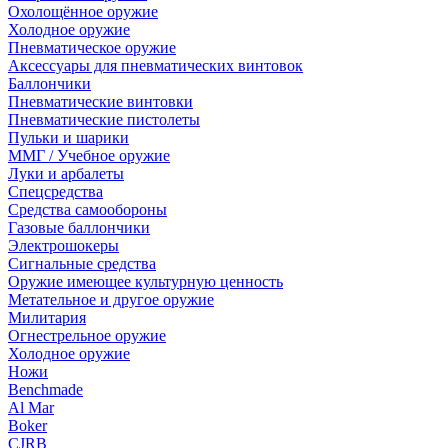
Охолощённое оружие
Холодное оружие
Пневматическое оружие
Аксессуары для пневматических винтовок
Баллончики
Пневматические винтовки
Пневматические пистолеты
Пульки и шарики
ММГ / Учебное оружие
Луки и арбалеты
Спецсредства
Средства самообороны
Газовые баллончики
Электрошокеры
Сигнальные средства
Оружие имеющее культурную ценность
Метательное и другое оружие
Милитария
Огнестрельное оружие
Холодное оружие
Ножи
Benchmade
Al Mar
Boker
CJRB