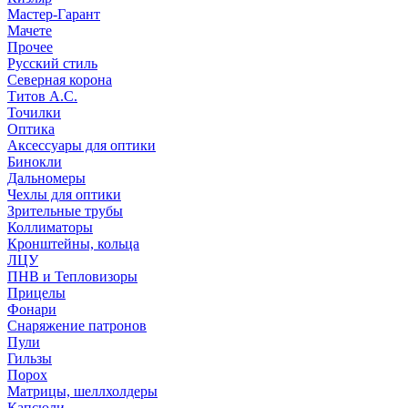
Мастер-Гарант
Мачете
Прочее
Русский стиль
Северная корона
Титов А.С.
Точилки
Оптика
Аксессуары для оптики
Бинокли
Дальномеры
Чехлы для оптики
Зрительные трубы
Коллиматоры
Кронштейны, кольца
ЛЦУ
ПНВ и Тепловизоры
Прицелы
Фонари
Снаряжение патронов
Пули
Гильзы
Порох
Матрицы, шеллхолдеры
Капсюли