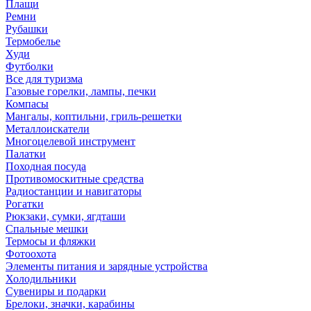
Плащи
Ремни
Рубашки
Термобелье
Худи
Футболки
Все для туризма
Газовые горелки, лампы, печки
Компасы
Мангалы, коптильни, гриль-решетки
Металлоискатели
Многоцелевой инструмент
Палатки
Походная посуда
Противомоскитные средства
Радиостанции и навигаторы
Рогатки
Рюкзаки, сумки, ягдташи
Спальные мешки
Термосы и фляжки
Фотоохота
Элементы питания и зарядные устройства
Холодильники
Сувениры и подарки
Брелоки, значки, карабины