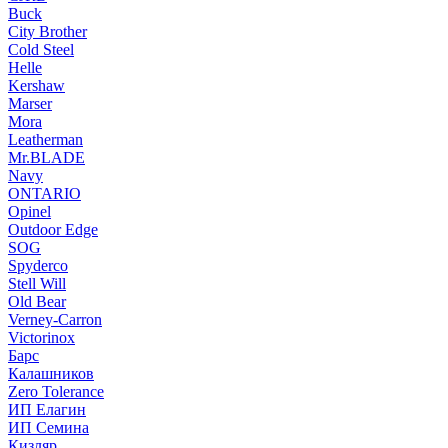
Buck
City Brother
Cold Steel
Helle
Kershaw
Marser
Mora
Leatherman
Mr.BLADE
Navy
ONTARIO
Opinel
Outdoor Edge
SOG
Spyderco
Stell Will
Old Bear
Verney-Carron
Victorinox
Барс
Калашников
Zero Tolerance
ИП Елагин
ИП Семина
Кизляр