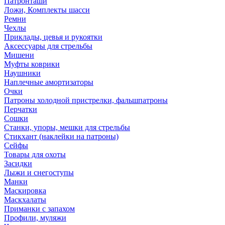
Патронташи
Ложи, Комплекты шасси
Ремни
Чехлы
Приклады, цевья и рукоятки
Аксессуары для стрельбы
Мишени
Муфты коврики
Наушники
Наплечные амортизаторы
Очки
Патроны холодной пристрелки, фальшпатроны
Перчатки
Сошки
Станки, упоры, мешки для стрельбы
Стикхант (наклейки на патроны)
Сейфы
Товары для охоты
Засидки
Лыжи и снегоступы
Манки
Маскировка
Маскхалаты
Приманки с запахом
Профили, муляжи