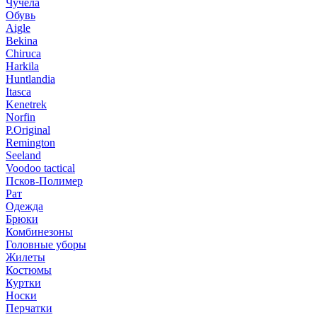
Чучела
Обувь
Aigle
Bekina
Chiruсa
Harkila
Huntlandia
Itasca
Kenetrek
Norfin
P.Original
Remington
Seeland
Voodoo tactical
Псков-Полимер
Рат
Одежда
Брюки
Комбинезоны
Головные уборы
Жилеты
Костюмы
Куртки
Носки
Перчатки