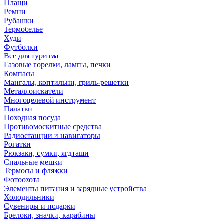
Плащи
Ремни
Рубашки
Термобелье
Худи
Футболки
Все для туризма
Газовые горелки, лампы, печки
Компасы
Мангалы, коптильни, гриль-решетки
Металлоискатели
Многоцелевой инструмент
Палатки
Походная посуда
Противомоскитные средства
Радиостанции и навигаторы
Рогатки
Рюкзаки, сумки, ягдташи
Спальные мешки
Термосы и фляжки
Фотоохота
Элементы питания и зарядные устройства
Холодильники
Сувениры и подарки
Брелоки, значки, карабины