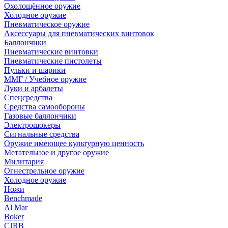
Охолощённое оружие
Холодное оружие
Пневматическое оружие
Аксессуары для пневматических винтовок
Баллончики
Пневматические винтовки
Пневматические пистолеты
Пульки и шарики
ММГ / Учебное оружие
Луки и арбалеты
Спецсредства
Средства самообороны
Газовые баллончики
Электрошокеры
Сигнальные средства
Оружие имеющее культурную ценность
Метательное и другое оружие
Милитария
Огнестрельное оружие
Холодное оружие
Ножи
Benchmade
Al Mar
Boker
CJRB