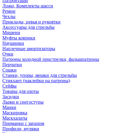
Патронташи
Ложи, Комплекты шасси
Ремни
Чехлы
Приклады, цевья и рукоятки
Аксессуары для стрельбы
Мишени
Муфты коврики
Наушники
Наплечные амортизаторы
Очки
Патроны холодной пристрелки, фальшпатроны
Перчатки
Сошки
Станки, упоры, мешки для стрельбы
Стикхант (наклейки на патроны)
Сейфы
Товары для охоты
Засидки
Лыжи и снегоступы
Манки
Маскировка
Маскхалаты
Приманки с запахом
Профили, муляжи