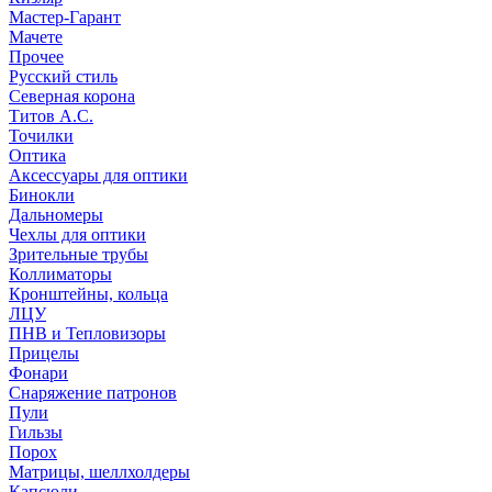
Мастер-Гарант
Мачете
Прочее
Русский стиль
Северная корона
Титов А.С.
Точилки
Оптика
Аксессуары для оптики
Бинокли
Дальномеры
Чехлы для оптики
Зрительные трубы
Коллиматоры
Кронштейны, кольца
ЛЦУ
ПНВ и Тепловизоры
Прицелы
Фонари
Снаряжение патронов
Пули
Гильзы
Порох
Матрицы, шеллхолдеры
Капсюли