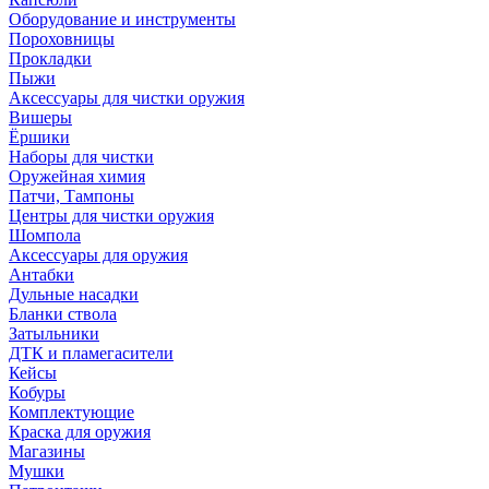
Оборудование и инструменты
Пороховницы
Прокладки
Пыжи
Аксессуары для чистки оружия
Вишеры
Ёршики
Наборы для чистки
Оружейная химия
Патчи, Тампоны
Центры для чистки оружия
Шомпола
Аксессуары для оружия
Антабки
Дульные насадки
Бланки ствола
Затыльники
ДТК и пламегасители
Кейсы
Кобуры
Комплектующие
Краска для оружия
Магазины
Мушки