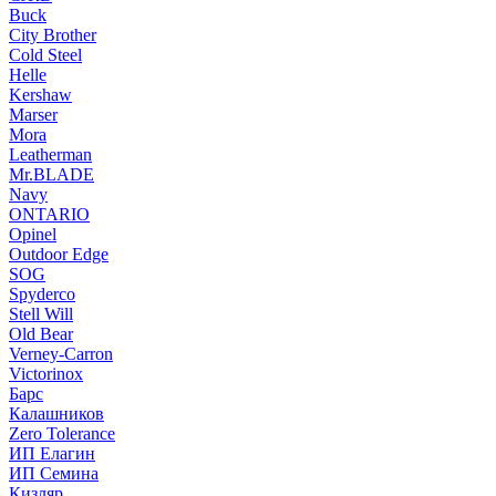
Buck
City Brother
Cold Steel
Helle
Kershaw
Marser
Mora
Leatherman
Mr.BLADE
Navy
ONTARIO
Opinel
Outdoor Edge
SOG
Spyderco
Stell Will
Old Bear
Verney-Carron
Victorinox
Барс
Калашников
Zero Tolerance
ИП Елагин
ИП Семина
Кизляр