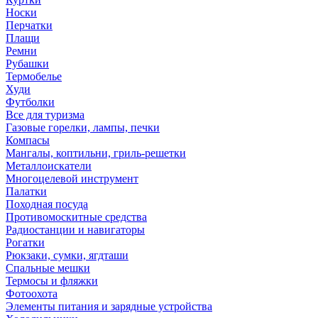
Носки
Перчатки
Плащи
Ремни
Рубашки
Термобелье
Худи
Футболки
Все для туризма
Газовые горелки, лампы, печки
Компасы
Мангалы, коптильни, гриль-решетки
Металлоискатели
Многоцелевой инструмент
Палатки
Походная посуда
Противомоскитные средства
Радиостанции и навигаторы
Рогатки
Рюкзаки, сумки, ягдташи
Спальные мешки
Термосы и фляжки
Фотоохота
Элементы питания и зарядные устройства