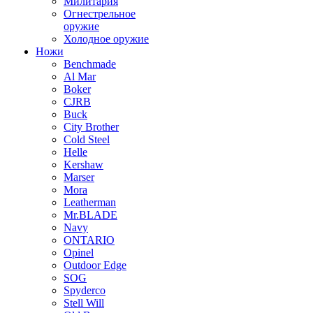
Милитария
Огнестрельное
оружие
Холодное оружие
Ножи
Benchmade
Al Mar
Boker
CJRB
Buck
City Brother
Cold Steel
Helle
Kershaw
Marser
Mora
Leatherman
Mr.BLADE
Navy
ONTARIO
Opinel
Outdoor Edge
SOG
Spyderco
Stell Will