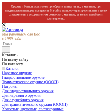
Оружие и боеприпасы можно приобрести только лично, в магазине, при
предъявлении паспорта и лицензии. На сайте эта продукция представлена в целях
ознакомления с ассортиментом розничного магазина, ее нельзя приобрести
дистанционно.
Мы работаем для Вас
с 1989 года
Каталог
По всему сайту
По каталогу
Каталог
Нарезное оружие
Гладкоствольное оружие
Травматическое оружие (ОООП)
Патроны
Для гладкоствольного оружия
Для нарезного оружия
Для служебного оружия
Для травматического оружия (ОООП)
Холостые, шумовые, светозвуковые