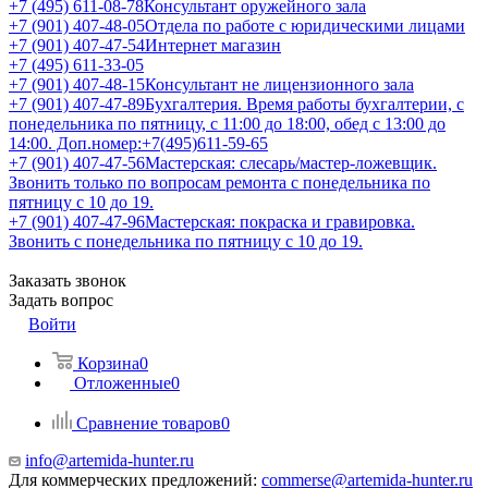
+7 (495) 611-08-78
Консультант оружейного зала
+7 (901) 407-48-05
Отдела по работе с юридическими лицами
+7 (901) 407-47-54
Интернет магазин
+7 (495) 611-33-05
+7 (901) 407-48-15
Консультант не лицензионного зала
+7 (901) 407-47-89
Бухгалтерия. Время работы бухгалтерии, с
понедельника по пятницу, с 11:00 до 18:00, обед с 13:00 до
14:00. Доп.номер:+7(495)611-59-65
+7 (901) 407-47-56
Мастерская: слесарь/мастер-ложевщик.
Звонить только по вопросам ремонта с понедельника по
пятницу с 10 до 19.
+7 (901) 407-47-96
Мастерская: покраска и гравировка.
Звонить с понедельника по пятницу с 10 до 19.
Заказать звонок
Задать вопрос
Войти
Корзина
0
Отложенные
0
Сравнение товаров
0
info@artemida-hunter.ru
Для коммерческих предложений:
commerse@artemida-hunter.ru