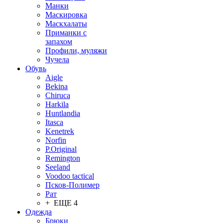
Манки
Маскировка
Маскхалаты
Приманки с
запахом
Профили, муляжи
Чучела
Обувь
Aigle
Bekina
Chiruсa
Harkila
Huntlandia
Itasca
Kenetrek
Norfin
P.Original
Remington
Seeland
Voodoo tactical
Псков-Полимер
Рат
+ ЕЩЕ 4
Одежда
Брюки