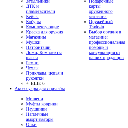
Затыльники
Подарочные
ДТК и
карты
пламегасители
оружейного
Кейсы
магазина
Кобуры
Оружейный
Комплектующие
Trade-in
Краска для оружия
Выбор оружия в
Магазины
магазине:
Мушки
профессиональная
Патронташи
помощь и
Ложи, Комплекты
консультация от
шасси
наших продавцов
Ремни
Чехлы
Приклады, цевья и
рукоятки
+ ЕЩЕ 6
Аксессуары для стрельбы
Мишени
Муфты коврики
Наушники
Наплечные
амортизаторы
Очки