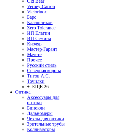
Old Bear
Verney-Carron
Victorinox
Барс
Калашников
Zero Tolerance
ИП Елагин
ИП Семина
Кизляр
Мастер-Гарант
Мачете
Прочее
Русский стиль
Северная корона
Титов А.С.
Точилки
+ ЕЩЕ 26
Оптика
Аксессуары для
оптики
Бинокли
Дальномеры
Чехлы для оптики
Зрительные трубы
Коллиматоры