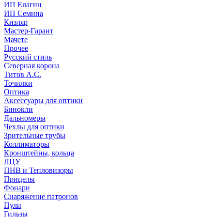
ИП Елагин
ИП Семина
Кизляр
Мастер-Гарант
Мачете
Прочее
Русский стиль
Северная корона
Титов А.С.
Точилки
Оптика
Аксессуары для оптики
Бинокли
Дальномеры
Чехлы для оптики
Зрительные трубы
Коллиматоры
Кронштейны, кольца
ЛЦУ
ПНВ и Тепловизоры
Прицелы
Фонари
Снаряжение патронов
Пули
Гильзы