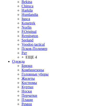
Bekina
Chiruсa
Harkila
Huntlandia
Itasca
Kenetrek
Norfin
P.Original
Remington
Seeland
Voodoo tactical
Псков-Полимер
Рат
+ ЕЩЕ 4
Одежда
Брюки
Комбинезоны
Головные уборы
Жилеты
Костюмы
Куртки
Носки
Перчатки
Плащи
Ремни