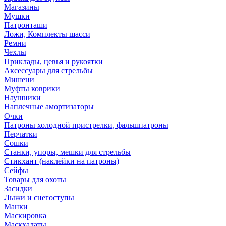
Магазины
Мушки
Патронташи
Ложи, Комплекты шасси
Ремни
Чехлы
Приклады, цевья и рукоятки
Аксессуары для стрельбы
Мишени
Муфты коврики
Наушники
Наплечные амортизаторы
Очки
Патроны холодной пристрелки, фальшпатроны
Перчатки
Сошки
Станки, упоры, мешки для стрельбы
Стикхант (наклейки на патроны)
Сейфы
Товары для охоты
Засидки
Лыжи и снегоступы
Манки
Маскировка
Маскхалаты