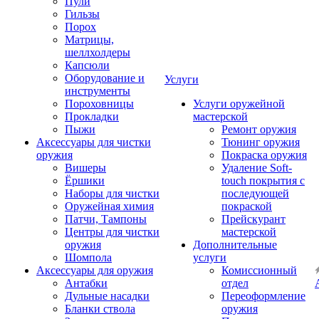
Пули
Гильзы
Порох
Матрицы,
шеллхолдеры
Капсюли
Оборудование и
Услуги
инструменты
Пороховницы
Услуги оружейной
Прокладки
мастерской
Пыжи
Ремонт оружия
Аксессуары для чистки
Тюнинг оружия
оружия
Покраска оружия
Вишеры
Удаление Soft-
Ёршики
touch покрытия с
Наборы для чистки
последующей
Оружейная химия
покраской
Патчи, Тампоны
Прейскурант
Центры для чистки
мастерской
оружия
Дополнительные
Шомпола
услуги
Аксессуары для оружия
Комиссионный
Антабки
отдел
Дульные насадки
Переоформление
Бланки ствола
оружия