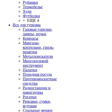
Рубашки
Термобелье
Худи
Футболки
+ ЕЩЕ 4
Все для туризма
Газовые горелки,
лампы, печки
Компасы
Мангалы,
коптильни, гриль-
решетки
Металлоискатели
Многоцелевой
инструмент
Палатки
Походная посуда
Противомоскитные
средства
Радиостанции и
навигаторы
Рогатки
Рюкзаки, сумки,
ягдташи
Спальные мешки