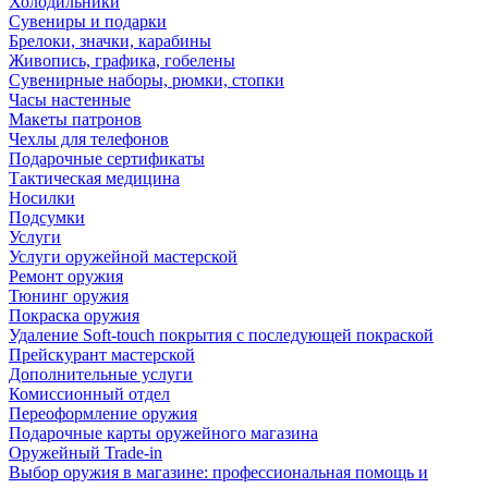
Холодильники
Сувениры и подарки
Брелоки, значки, карабины
Живопись, графика, гобелены
Сувенирные наборы, рюмки, стопки
Часы настенные
Макеты патронов
Чехлы для телефонов
Подарочные сертификаты
Тактическая медицина
Носилки
Подсумки
Услуги
Услуги оружейной мастерской
Ремонт оружия
Тюнинг оружия
Покраска оружия
Удаление Soft-touch покрытия с последующей покраской
Прейскурант мастерской
Дополнительные услуги
Комиссионный отдел
Переоформление оружия
Подарочные карты оружейного магазина
Оружейный Trade-in
Выбор оружия в магазине: профессиональная помощь и