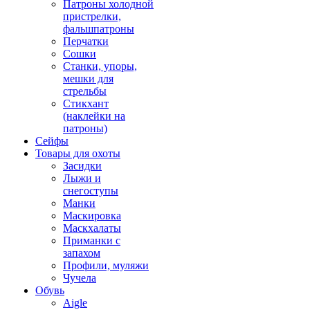
Патроны холодной
пристрелки,
фальшпатроны
Перчатки
Сошки
Станки, упоры,
мешки для
стрельбы
Стикхант
(наклейки на
патроны)
Сейфы
Товары для охоты
Засидки
Лыжи и
снегоступы
Манки
Маскировка
Маскхалаты
Приманки с
запахом
Профили, муляжи
Чучела
Обувь
Aigle