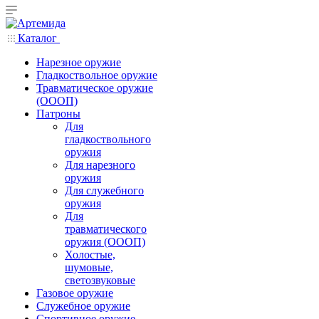
Каталог
Нарезное оружие
Гладкоствольное оружие
Травматическое оружие
(ОООП)
Патроны
Для
гладкоствольного
оружия
Для нарезного
оружия
Для служебного
оружия
Для
травматического
оружия (ОООП)
Холостые,
шумовые,
светозвуковые
Газовое оружие
Служебное оружие
Спортивное оружие