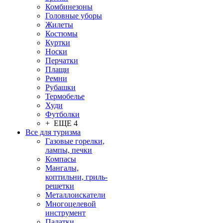
Комбинезоны
Головные уборы
Жилеты
Костюмы
Куртки
Носки
Перчатки
Плащи
Ремни
Рубашки
Термобелье
Худи
Футболки
+ ЕЩЕ 4
Все для туризма
Газовые горелки,
лампы, печки
Компасы
Мангалы,
коптильни, гриль-
решетки
Металлоискатели
Многоцелевой
инструмент
Палатки