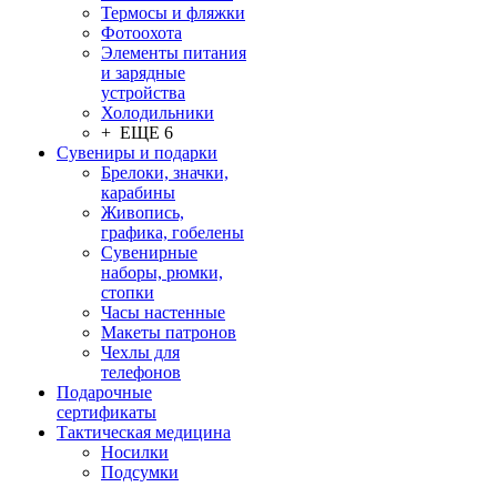
Термосы и фляжки
Фотоохота
Элементы питания
и зарядные
устройства
Холодильники
+ ЕЩЕ 6
Сувениры и подарки
Брелоки, значки,
карабины
Живопись,
графика, гобелены
Сувенирные
наборы, рюмки,
стопки
Часы настенные
Макеты патронов
Чехлы для
телефонов
Подарочные
сертификаты
Тактическая медицина
Носилки
Подсумки