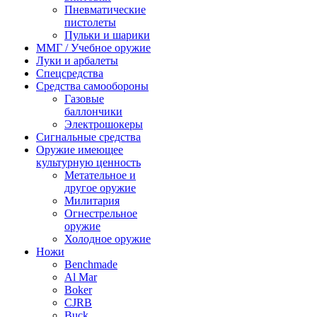
Пневматические
пистолеты
Пульки и шарики
ММГ / Учебное оружие
Луки и арбалеты
Спецсредства
Средства самообороны
Газовые
баллончики
Электрошокеры
Сигнальные средства
Оружие имеющее
культурную ценность
Метательное и
другое оружие
Милитария
Огнестрельное
оружие
Холодное оружие
Ножи
Benchmade
Al Mar
Boker
CJRB
Buck