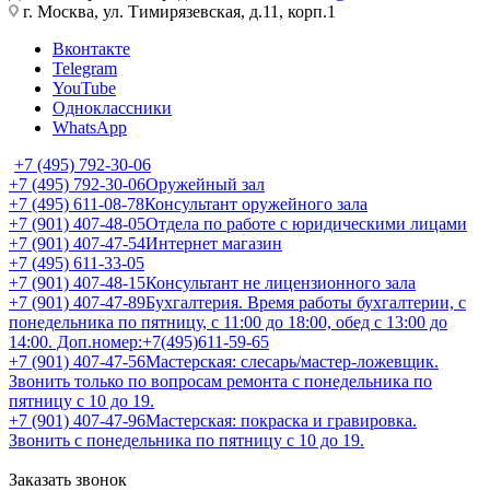
г. Москва, ул. Тимирязевская, д.11, корп.1
Вконтакте
Telegram
YouTube
Одноклассники
WhatsApp
+7 (495) 792-30-06
+7 (495) 792-30-06
Оружейный зал
+7 (495) 611-08-78
Консультант оружейного зала
+7 (901) 407-48-05
Отдела по работе с юридическими лицами
+7 (901) 407-47-54
Интернет магазин
+7 (495) 611-33-05
+7 (901) 407-48-15
Консультант не лицензионного зала
+7 (901) 407-47-89
Бухгалтерия. Время работы бухгалтерии, с
понедельника по пятницу, с 11:00 до 18:00, обед с 13:00 до
14:00. Доп.номер:+7(495)611-59-65
+7 (901) 407-47-56
Мастерская: слесарь/мастер-ложевщик.
Звонить только по вопросам ремонта с понедельника по
пятницу с 10 до 19.
+7 (901) 407-47-96
Мастерская: покраска и гравировка.
Звонить с понедельника по пятницу с 10 до 19.
Заказать звонок