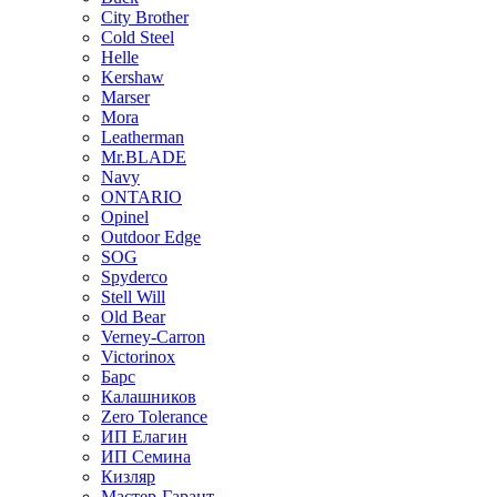
City Brother
Cold Steel
Helle
Kershaw
Marser
Mora
Leatherman
Mr.BLADE
Navy
ONTARIO
Opinel
Outdoor Edge
SOG
Spyderco
Stell Will
Old Bear
Verney-Carron
Victorinox
Барс
Калашников
Zero Tolerance
ИП Елагин
ИП Семина
Кизляр
Мастер-Гарант