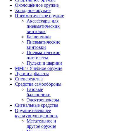
Охолощённое оружие
Холодное оружие
Пневматическое оружие
Аксессуары для
пневматических
винтовок
Баллончики
Пневматические
винтовки
Пневматические
пистолеты
Пульки и шарики
ММГ / Учебное оружие
Луки и арбалеты
Спецсредства
Средства самообороны
Газовые
баллончики
Электрошокеры
Сигнальные средства
Оружие имеющее
культурную ценность
Метательное и
другое оружие