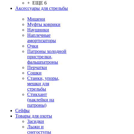
+ ЕЩЕ 6
Аксессуары для стрельбы
Мишени
Муфты коврики
Наушники
Наплечные
амортизаторы
Очки
Патроны холодной
пристрелки,
фальшпатроны
Перчатки
Сошки
Станки, упоры,
мешки для
стрельбы
Стикхант
(наклейки на
патроны)
Сейфы
Товары для охоты
Засидки
Лыжи и
снегоступы