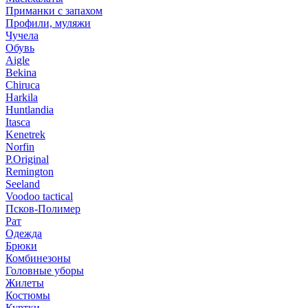
Приманки с запахом
Профили, муляжи
Чучела
Обувь
Aigle
Bekina
Chiruсa
Harkila
Huntlandia
Itasca
Kenetrek
Norfin
P.Original
Remington
Seeland
Voodoo tactical
Псков-Полимер
Рат
Одежда
Брюки
Комбинезоны
Головные уборы
Жилеты
Костюмы
Куртки