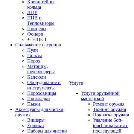
Кронштейны,
кольца
ЛЦУ
ПНВ и
Тепловизоры
Прицелы
Фонари
+ ЕЩЕ 1
Снаряжение патронов
Пули
Гильзы
Порох
Матрицы,
шеллхолдеры
Капсюли
Оборудование и
Услуги
инструменты
Пороховницы
Услуги оружейной
Прокладки
мастерской
Пыжи
Ремонт оружия
Аксессуары для чистки
Тюнинг оружия
оружия
Покраска оружия
Вишеры
Удаление Soft-
Ёршики
touch покрытия с
Наборы для чистки
последующей