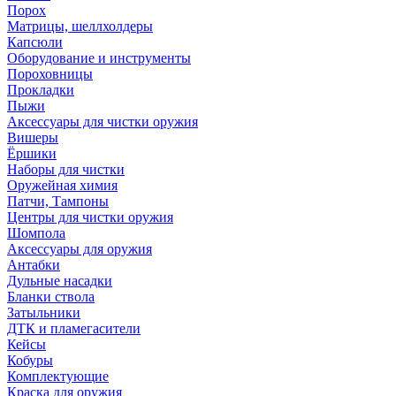
Порох
Матрицы, шеллхолдеры
Капсюли
Оборудование и инструменты
Пороховницы
Прокладки
Пыжи
Аксессуары для чистки оружия
Вишеры
Ёршики
Наборы для чистки
Оружейная химия
Патчи, Тампоны
Центры для чистки оружия
Шомпола
Аксессуары для оружия
Антабки
Дульные насадки
Бланки ствола
Затыльники
ДТК и пламегасители
Кейсы
Кобуры
Комплектующие
Краска для оружия