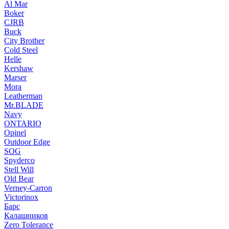
Al Mar
Boker
CJRB
Buck
City Brother
Cold Steel
Helle
Kershaw
Marser
Mora
Leatherman
Mr.BLADE
Navy
ONTARIO
Opinel
Outdoor Edge
SOG
Spyderco
Stell Will
Old Bear
Verney-Carron
Victorinox
Барс
Калашников
Zero Tolerance