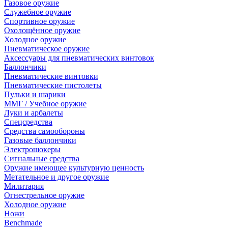
Газовое оружие
Служебное оружие
Спортивное оружие
Охолощённое оружие
Холодное оружие
Пневматическое оружие
Аксессуары для пневматических винтовок
Баллончики
Пневматические винтовки
Пневматические пистолеты
Пульки и шарики
ММГ / Учебное оружие
Луки и арбалеты
Спецсредства
Средства самообороны
Газовые баллончики
Электрошокеры
Сигнальные средства
Оружие имеющее культурную ценность
Метательное и другое оружие
Милитария
Огнестрельное оружие
Холодное оружие
Ножи
Benchmade