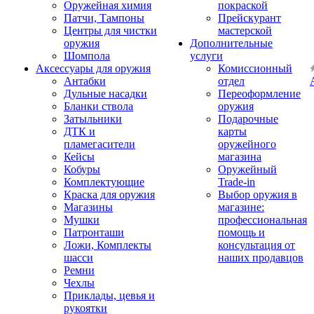
Оружейная химия
покраской
Патчи, Тампоны
Прейскурант
Центры для чистки
мастерской
оружия
Дополнительные
Шомпола
услуги
Аксессуары для оружия
Комиссионный
Антабки
отдел
Дульные насадки
Переоформление
Бланки ствола
оружия
Затыльники
Подарочные
ДТК и
карты
пламегасители
оружейного
Кейсы
магазина
Кобуры
Оружейный
Комплектующие
Trade-in
Краска для оружия
Выбор оружия в
Магазины
магазине:
Мушки
профессиональная
Патронташи
помощь и
Ложи, Комплекты
консультация от
шасси
наших продавцов
Ремни
Чехлы
Приклады, цевья и
рукоятки