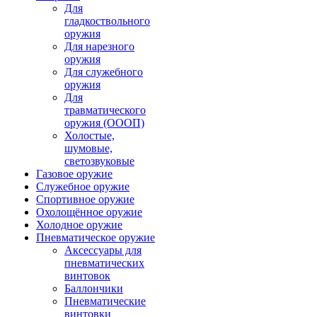
Для
гладкоствольного
оружия
Для нарезного
оружия
Для служебного
оружия
Для
травматического
оружия (ОООП)
Холостые,
шумовые,
светозвуковые
Газовое оружие
Служебное оружие
Спортивное оружие
Охолощённое оружие
Холодное оружие
Пневматическое оружие
Аксессуары для
пневматических
винтовок
Баллончики
Пневматические
винтовки