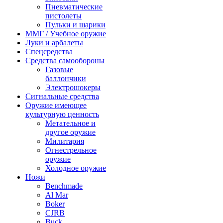
Пневматические
пистолеты
Пульки и шарики
ММГ / Учебное оружие
Луки и арбалеты
Спецсредства
Средства самообороны
Газовые
баллончики
Электрошокеры
Сигнальные средства
Оружие имеющее
культурную ценность
Метательное и
другое оружие
Милитария
Огнестрельное
оружие
Холодное оружие
Ножи
Benchmade
Al Mar
Boker
CJRB
Buck