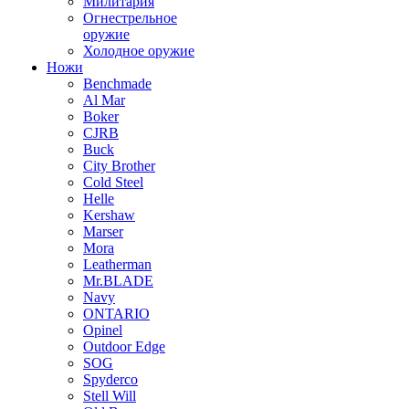
Милитария
Огнестрельное
оружие
Холодное оружие
Ножи
Benchmade
Al Mar
Boker
CJRB
Buck
City Brother
Cold Steel
Helle
Kershaw
Marser
Mora
Leatherman
Mr.BLADE
Navy
ONTARIO
Opinel
Outdoor Edge
SOG
Spyderco
Stell Will