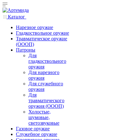
Каталог
Нарезное оружие
Гладкоствольное оружие
Травматическое оружие
(ОООП)
Патроны
Для
гладкоствольного
оружия
Для нарезного
оружия
Для служебного
оружия
Для
травматического
оружия (ОООП)
Холостые,
шумовые,
светозвуковые
Газовое оружие
Служебное оружие
Спортивное оружие