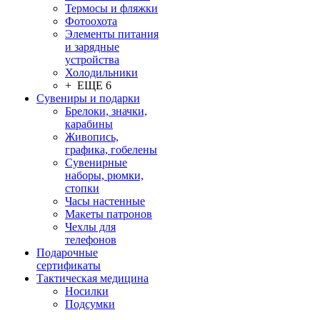
Термосы и фляжки
Фотоохота
Элементы питания
и зарядные
устройства
Холодильники
+ ЕЩЕ 6
Сувениры и подарки
Брелоки, значки,
карабины
Живопись,
графика, гобелены
Сувенирные
наборы, рюмки,
стопки
Часы настенные
Макеты патронов
Чехлы для
телефонов
Подарочные
сертификаты
Тактическая медицина
Носилки
Подсумки