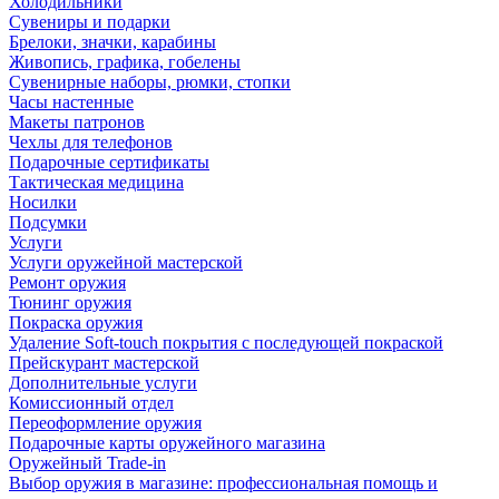
Холодильники
Сувениры и подарки
Брелоки, значки, карабины
Живопись, графика, гобелены
Сувенирные наборы, рюмки, стопки
Часы настенные
Макеты патронов
Чехлы для телефонов
Подарочные сертификаты
Тактическая медицина
Носилки
Подсумки
Услуги
Услуги оружейной мастерской
Ремонт оружия
Тюнинг оружия
Покраска оружия
Удаление Soft-touch покрытия с последующей покраской
Прейскурант мастерской
Дополнительные услуги
Комиссионный отдел
Переоформление оружия
Подарочные карты оружейного магазина
Оружейный Trade-in
Выбор оружия в магазине: профессиональная помощь и