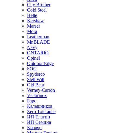
City Brother
Cold Steel
Helle
Kershaw
Marser
Mora
Leatherman
Mr.BLADE
Navy
ONTARIO
Opinel
Outdoor Edge
SOG
Spyderco
Stell Will
Old Bear
Verney-Carron
Victorinox
Барс
Калашников
Zero Tolerance
ИП Елагин
ИП Семина
Кизляр
Мастер-Гарант