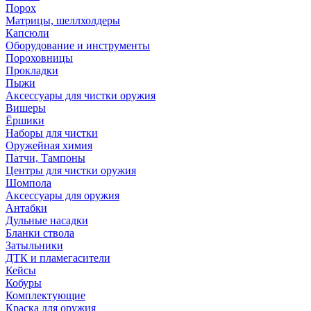
Порох
Матрицы, шеллхолдеры
Капсюли
Оборудование и инструменты
Пороховницы
Прокладки
Пыжи
Аксессуары для чистки оружия
Вишеры
Ёршики
Наборы для чистки
Оружейная химия
Патчи, Тампоны
Центры для чистки оружия
Шомпола
Аксессуары для оружия
Антабки
Дульные насадки
Бланки ствола
Затыльники
ДТК и пламегасители
Кейсы
Кобуры
Комплектующие
Краска для оружия