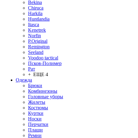
Bekina
Chiruсa
Harkila
Huntlandia
Itasca
Kenetrek
Norfin
P.Original
Remington
Seeland
Voodoo tactical
Псков-Полимер
Рат
+ ЕЩЕ 4
Одежда
Брюки
Комбинезоны
Головные уборы
Жилеты
Костюмы
Куртки
Носки
Перчатки
Плащи
Ремни