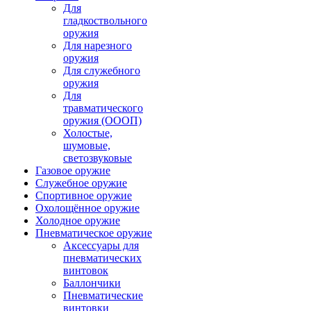
Для
гладкоствольного
оружия
Для нарезного
оружия
Для служебного
оружия
Для
травматического
оружия (ОООП)
Холостые,
шумовые,
светозвуковые
Газовое оружие
Служебное оружие
Спортивное оружие
Охолощённое оружие
Холодное оружие
Пневматическое оружие
Аксессуары для
пневматических
винтовок
Баллончики
Пневматические
винтовки