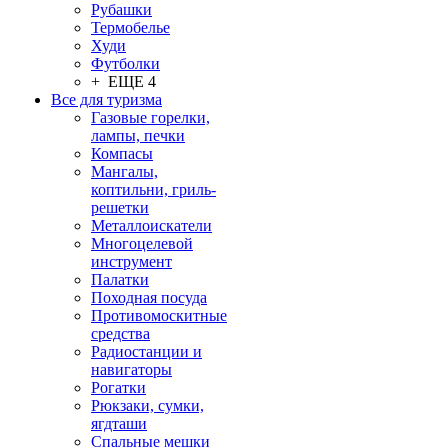
Рубашки
Термобелье
Худи
Футболки
+ ЕЩЕ 4
Все для туризма
Газовые горелки,
лампы, печки
Компасы
Мангалы,
коптильни, гриль-
решетки
Металлоискатели
Многоцелевой
инструмент
Палатки
Походная посуда
Противомоскитные
средства
Радиостанции и
навигаторы
Рогатки
Рюкзаки, сумки,
ягдташи
Спальные мешки