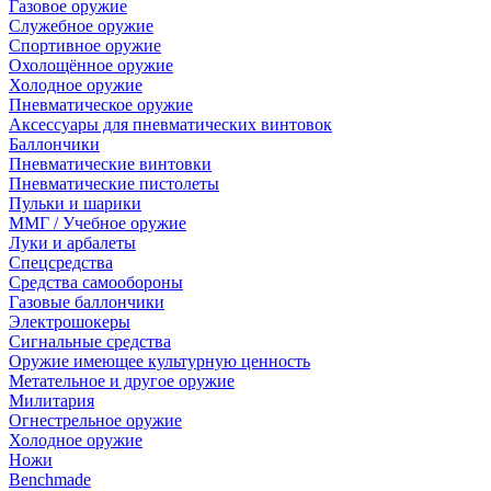
Газовое оружие
Служебное оружие
Спортивное оружие
Охолощённое оружие
Холодное оружие
Пневматическое оружие
Аксессуары для пневматических винтовок
Баллончики
Пневматические винтовки
Пневматические пистолеты
Пульки и шарики
ММГ / Учебное оружие
Луки и арбалеты
Спецсредства
Средства самообороны
Газовые баллончики
Электрошокеры
Сигнальные средства
Оружие имеющее культурную ценность
Метательное и другое оружие
Милитария
Огнестрельное оружие
Холодное оружие
Ножи
Benchmade