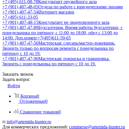
+7 (495) 611-08-78
Консультант оружейного зала
+7 (901) 407-48-05
Отдела по работе с юридическими лицами
+7 (901) 407-47-54
Интернет магазин
+7 (495) 611-33-05
+7 (901) 407-48-15
Консультант не лицензионного зала
+7 (901) 407-47-89
Бухгалтерия. Время работы бухгалтерии, с
понедельника по пятницу, с 11:00 до 18:00, обед с 13:00 до
14:00. Доп.номер:+7(495)611-59-65
+7 (901) 407-47-56
Мастерская: слесарь/мастер-ложевщик.
Звонить только по вопросам ремонта с понедельника по
пятницу с 10 до 19.
+7 (901) 407-47-96
Мастерская: покраска и гравировка.
Звонить с понедельника по пятницу с 10 до 19.
Заказать звонок
Задать вопрос
Войти
Корзина
0
Отложенные
0
Сравнение товаров
0
info@artemida-hunter.ru
Для коммерческих предложений:
commerse@artemida-hunter.ru