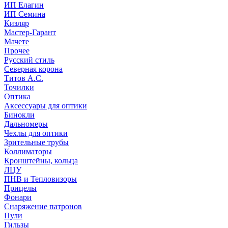
ИП Елагин
ИП Семина
Кизляр
Мастер-Гарант
Мачете
Прочее
Русский стиль
Северная корона
Титов А.С.
Точилки
Оптика
Аксессуары для оптики
Бинокли
Дальномеры
Чехлы для оптики
Зрительные трубы
Коллиматоры
Кронштейны, кольца
ЛЦУ
ПНВ и Тепловизоры
Прицелы
Фонари
Снаряжение патронов
Пули
Гильзы