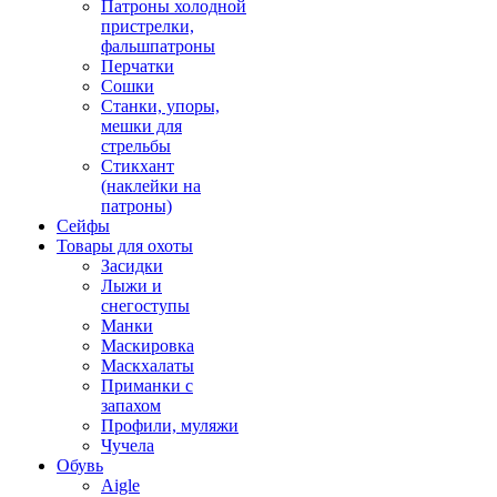
Патроны холодной
пристрелки,
фальшпатроны
Перчатки
Сошки
Станки, упоры,
мешки для
стрельбы
Стикхант
(наклейки на
патроны)
Сейфы
Товары для охоты
Засидки
Лыжи и
снегоступы
Манки
Маскировка
Маскхалаты
Приманки с
запахом
Профили, муляжи
Чучела
Обувь
Aigle