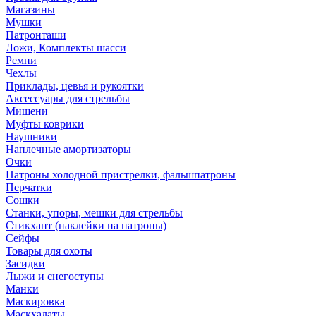
Магазины
Мушки
Патронташи
Ложи, Комплекты шасси
Ремни
Чехлы
Приклады, цевья и рукоятки
Аксессуары для стрельбы
Мишени
Муфты коврики
Наушники
Наплечные амортизаторы
Очки
Патроны холодной пристрелки, фальшпатроны
Перчатки
Сошки
Станки, упоры, мешки для стрельбы
Стикхант (наклейки на патроны)
Сейфы
Товары для охоты
Засидки
Лыжи и снегоступы
Манки
Маскировка
Маскхалаты