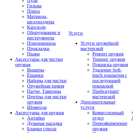
Пули
Гильзы
Порох
Матрицы,
шеллхолдеры
Капсюли
Оборудование и
Услуги
инструменты
Пороховницы
Услуги оружейной
Прокладки
мастерской
Пыжи
Ремонт оружия
Аксессуары для чистки
Тюнинг оружия
оружия
Покраска оружия
Вишеры
Удаление Soft-
Ёршики
touch покрытия с
Наборы для чистки
последующей
Оружейная химия
покраской
Патчи, Тампоны
Прейскурант
Центры для чистки
мастерской
оружия
Дополнительные
Шомпола
услуги
Аксессуары для оружия
Комиссионный
Антабки
отдел
Дульные насадки
Переоформление
Бланки ствола
оружия