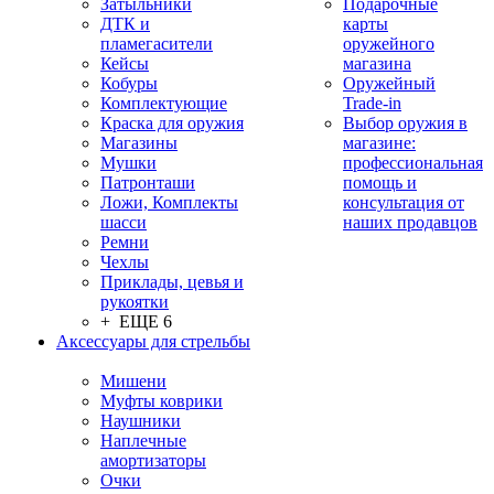
Затыльники
Подарочные
ДТК и
карты
пламегасители
оружейного
Кейсы
магазина
Кобуры
Оружейный
Комплектующие
Trade-in
Краска для оружия
Выбор оружия в
Магазины
магазине:
Мушки
профессиональная
Патронташи
помощь и
Ложи, Комплекты
консультация от
шасси
наших продавцов
Ремни
Чехлы
Приклады, цевья и
рукоятки
+ ЕЩЕ 6
Аксессуары для стрельбы
Мишени
Муфты коврики
Наушники
Наплечные
амортизаторы
Очки