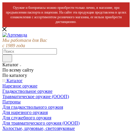
Оружие и боеприпасы можно приобрести только лично, в магазине, при
предъявлении паспорта и лицензии. На сайте эта продукция представлена в целях
ознакомления с ассортиментом розничного магазина, ее нельзя приобрести
дистанционно.
Мы работаем для Вас
с 1989 года
Каталог
По всему сайту
По каталогу
Каталог
Нарезное оружие
Гладкоствольное оружие
Травматическое оружие (ОООП)
Патроны
Для гладкоствольного оружия
Для нарезного оружия
Для служебного оружия
Для травматического оружия (ОООП)
Холостые, шумовые, светозвуковые