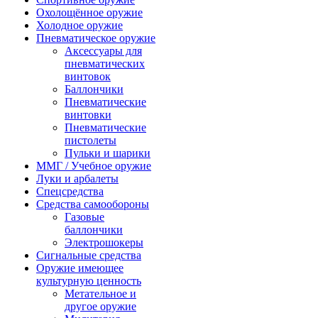
Охолощённое оружие
Холодное оружие
Пневматическое оружие
Аксессуары для
пневматических
винтовок
Баллончики
Пневматические
винтовки
Пневматические
пистолеты
Пульки и шарики
ММГ / Учебное оружие
Луки и арбалеты
Спецсредства
Средства самообороны
Газовые
баллончики
Электрошокеры
Сигнальные средства
Оружие имеющее
культурную ценность
Метательное и
другое оружие