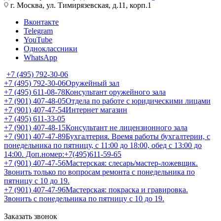
г. Москва, ул. Тимирязевская, д.11, корп.1
Вконтакте
Telegram
YouTube
Одноклассники
WhatsApp
+7 (495) 792-30-06
+7 (495) 792-30-06
Оружейный зал
+7 (495) 611-08-78
Консультант оружейного зала
+7 (901) 407-48-05
Отдела по работе с юридическими лицами
+7 (901) 407-47-54
Интернет магазин
+7 (495) 611-33-05
+7 (901) 407-48-15
Консультант не лицензионного зала
+7 (901) 407-47-89
Бухгалтерия. Время работы бухгалтерии, с
понедельника по пятницу, с 11:00 до 18:00, обед с 13:00 до
14:00. Доп.номер:+7(495)611-59-65
+7 (901) 407-47-56
Мастерская: слесарь/мастер-ложевщик.
Звонить только по вопросам ремонта с понедельника по
пятницу с 10 до 19.
+7 (901) 407-47-96
Мастерская: покраска и гравировка.
Звонить с понедельника по пятницу с 10 до 19.
Заказать звонок