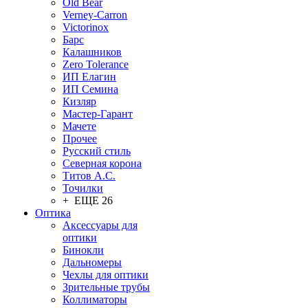
Old Bear
Verney-Carron
Victorinox
Барс
Калашников
Zero Tolerance
ИП Елагин
ИП Семина
Кизляр
Мастер-Гарант
Мачете
Прочее
Русский стиль
Северная корона
Титов А.С.
Точилки
+ ЕЩЕ 26
Оптика
Аксессуары для
оптики
Бинокли
Дальномеры
Чехлы для оптики
Зрительные трубы
Коллиматоры