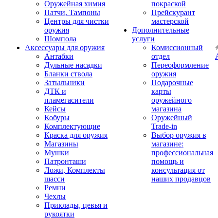
Оружейная химия
покраской
Патчи, Тампоны
Прейскурант
Центры для чистки
мастерской
оружия
Дополнительные
Шомпола
услуги
Аксессуары для оружия
Комиссионный
Антабки
отдел
Дульные насадки
Переоформление
Бланки ствола
оружия
Затыльники
Подарочные
ДТК и
карты
пламегасители
оружейного
Кейсы
магазина
Кобуры
Оружейный
Комплектующие
Trade-in
Краска для оружия
Выбор оружия в
Магазины
магазине:
Мушки
профессиональная
Патронташи
помощь и
Ложи, Комплекты
консультация от
шасси
наших продавцов
Ремни
Чехлы
Приклады, цевья и
рукоятки