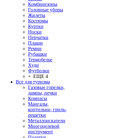
Комбинезоны
Головные уборы
Жилеты
Костюмы
Куртки
Носки
Перчатки
Плащи
Ремни
Рубашки
Термобелье
Худи
Футболки
+ ЕЩЕ 4
Все для туризма
Газовые горелки,
лампы, печки
Компасы
Мангалы,
коптильни, гриль-
решетки
Металлоискатели
Многоцелевой
инструмент
Палатки