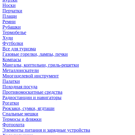
Носки
Перчатки
Плащи
Ремни
Рубашки
Термобелье
Худи
Футболки
Все для туризма
Газовые горелки, лампы, печки
Компасы
Мангалы, коптильни, гриль-решетки
Металлоискатели
Многоцелевой инструмент
Палатки
Походная посуда
Противомоскитные средства
Радиостанции и навигаторы
Рогатки
Рюкзаки, сумки, ягдташи
Спальные мешки
Термосы и фляжки
Фотоохота
Элементы питания и зарядные устройства