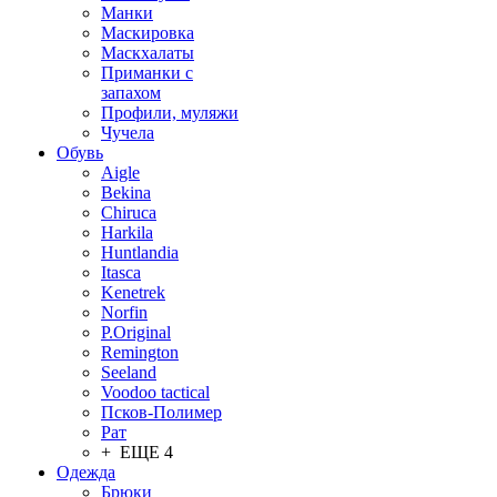
Манки
Маскировка
Маскхалаты
Приманки с
запахом
Профили, муляжи
Чучела
Обувь
Aigle
Bekina
Chiruсa
Harkila
Huntlandia
Itasca
Kenetrek
Norfin
P.Original
Remington
Seeland
Voodoo tactical
Псков-Полимер
Рат
+ ЕЩЕ 4
Одежда
Брюки