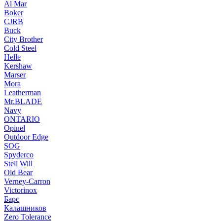
Al Mar
Boker
CJRB
Buck
City Brother
Cold Steel
Helle
Kershaw
Marser
Mora
Leatherman
Mr.BLADE
Navy
ONTARIO
Opinel
Outdoor Edge
SOG
Spyderco
Stell Will
Old Bear
Verney-Carron
Victorinox
Барс
Калашников
Zero Tolerance