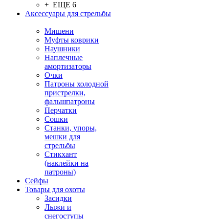
+ ЕЩЕ 6
Аксессуары для стрельбы
Мишени
Муфты коврики
Наушники
Наплечные
амортизаторы
Очки
Патроны холодной
пристрелки,
фальшпатроны
Перчатки
Сошки
Станки, упоры,
мешки для
стрельбы
Стикхант
(наклейки на
патроны)
Сейфы
Товары для охоты
Засидки
Лыжи и
снегоступы