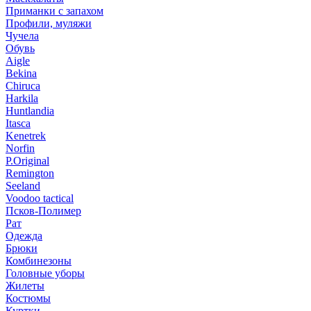
Приманки с запахом
Профили, муляжи
Чучела
Обувь
Aigle
Bekina
Chiruсa
Harkila
Huntlandia
Itasca
Kenetrek
Norfin
P.Original
Remington
Seeland
Voodoo tactical
Псков-Полимер
Рат
Одежда
Брюки
Комбинезоны
Головные уборы
Жилеты
Костюмы
Куртки