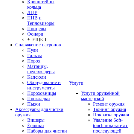
Кронштейны,
кольца
ЛЦУ
ПНВ и
Тепловизоры
Прицелы
Фонари
+ ЕЩЕ 1
Снаряжение патронов
Пули
Гильзы
Порох
Матрицы,
шеллхолдеры
Капсюли
Оборудование и
Услуги
инструменты
Пороховницы
Услуги оружейной
Прокладки
мастерской
Пыжи
Ремонт оружия
Аксессуары для чистки
Тюнинг оружия
оружия
Покраска оружия
Вишеры
Удаление Soft-
Ёршики
touch покрытия с
Наборы для чистки
последующей