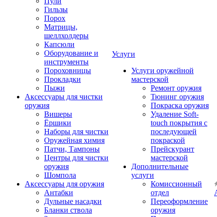
Пули
Гильзы
Порох
Матрицы,
шеллхолдеры
Капсюли
Оборудование и
Услуги
инструменты
Пороховницы
Услуги оружейной
Прокладки
мастерской
Пыжи
Ремонт оружия
Аксессуары для чистки
Тюнинг оружия
оружия
Покраска оружия
Вишеры
Удаление Soft-
Ёршики
touch покрытия с
Наборы для чистки
последующей
Оружейная химия
покраской
Патчи, Тампоны
Прейскурант
Центры для чистки
мастерской
оружия
Дополнительные
Шомпола
услуги
Аксессуары для оружия
Комиссионный
Антабки
отдел
Дульные насадки
Переоформление
Бланки ствола
оружия