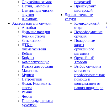
Оружейная химия
покраской
Патчи, Тампоны
Прейскурант
Центры для чистки
мастерской
оружия
Дополнительные
Шомпола
услуги
Аксессуары для оружия
Комиссионный
Антабки
отдел
Дульные насадки
Переоформление
Бланки ствола
оружия
Затыльники
Подарочные
ДТК и
карты
пламегасители
оружейного
Кейсы
магазина
Кобуры
Оружейный
Комплектующие
Trade-in
Краска для оружия
Выбор оружия в
Магазины
магазине:
Мушки
профессиональная
Патронташи
помощь и
Ложи, Комплекты
консультация от
шасси
наших продавцов
Ремни
Чехлы
Приклады, цевья и
рукоятки