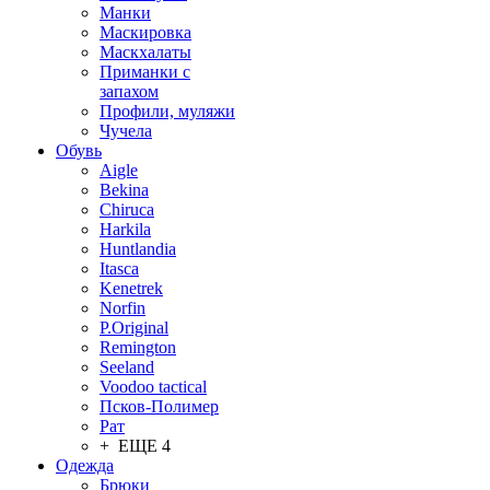
Манки
Маскировка
Маскхалаты
Приманки с
запахом
Профили, муляжи
Чучела
Обувь
Aigle
Bekina
Chiruсa
Harkila
Huntlandia
Itasca
Kenetrek
Norfin
P.Original
Remington
Seeland
Voodoo tactical
Псков-Полимер
Рат
+ ЕЩЕ 4
Одежда
Брюки