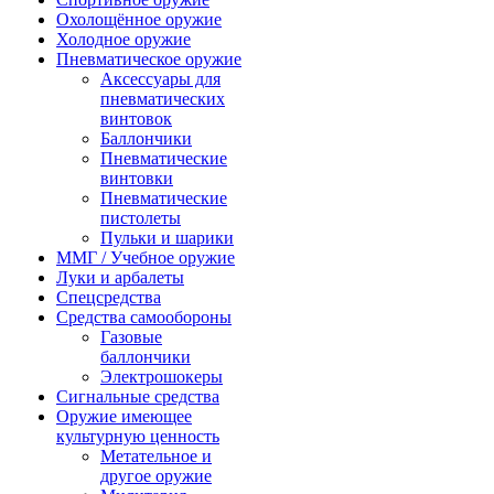
Охолощённое оружие
Холодное оружие
Пневматическое оружие
Аксессуары для
пневматических
винтовок
Баллончики
Пневматические
винтовки
Пневматические
пистолеты
Пульки и шарики
ММГ / Учебное оружие
Луки и арбалеты
Спецсредства
Средства самообороны
Газовые
баллончики
Электрошокеры
Сигнальные средства
Оружие имеющее
культурную ценность
Метательное и
другое оружие