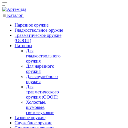
Каталог
Нарезное оружие
Гладкоствольное оружие
Травматическое оружие
(ОООП)
Патроны
Для
гладкоствольного
оружия
Для нарезного
оружия
Для служебного
оружия
Для
травматического
оружия (ОООП)
Холостые,
шумовые,
светозвуковые
Газовое оружие
Служебное оружие
Спортивное оружие