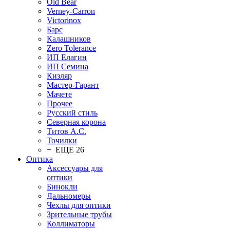
Old Bear
Verney-Carron
Victorinox
Барс
Калашников
Zero Tolerance
ИП Елагин
ИП Семина
Кизляр
Мастер-Гарант
Мачете
Прочее
Русский стиль
Северная корона
Титов А.С.
Точилки
+ ЕЩЕ 26
Оптика
Аксессуары для
оптики
Бинокли
Дальномеры
Чехлы для оптики
Зрительные трубы
Коллиматоры