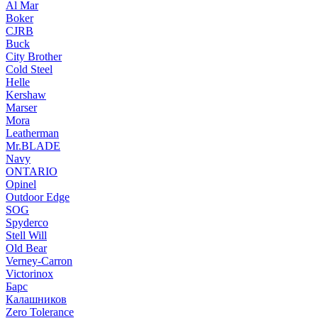
Al Mar
Boker
CJRB
Buck
City Brother
Cold Steel
Helle
Kershaw
Marser
Mora
Leatherman
Mr.BLADE
Navy
ONTARIO
Opinel
Outdoor Edge
SOG
Spyderco
Stell Will
Old Bear
Verney-Carron
Victorinox
Барс
Калашников
Zero Tolerance