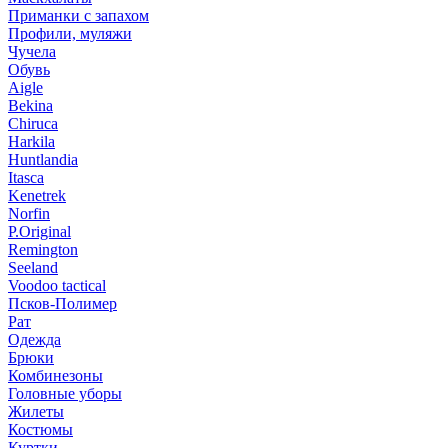
Приманки с запахом
Профили, муляжи
Чучела
Обувь
Aigle
Bekina
Chiruсa
Harkila
Huntlandia
Itasca
Kenetrek
Norfin
P.Original
Remington
Seeland
Voodoo tactical
Псков-Полимер
Рат
Одежда
Брюки
Комбинезоны
Головные уборы
Жилеты
Костюмы
Куртки