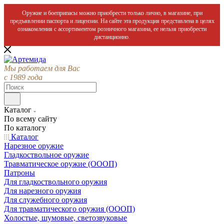
Оружие и боеприпасы можно приобрести только лично, в магазине, при
предъявлении паспорта и лицензии. На сайте эта продукция представлена в целях
ознакомления с ассортиментом розничного магазина, ее нельзя приобрести
дистанционно.
Мы работаем для Вас
с 1989 года
Каталог
По всему сайту
По каталогу
Каталог
Нарезное оружие
Гладкоствольное оружие
Травматическое оружие (ОООП)
Патроны
Для гладкоствольного оружия
Для нарезного оружия
Для служебного оружия
Для травматического оружия (ОООП)
Холостые, шумовые, светозвуковые