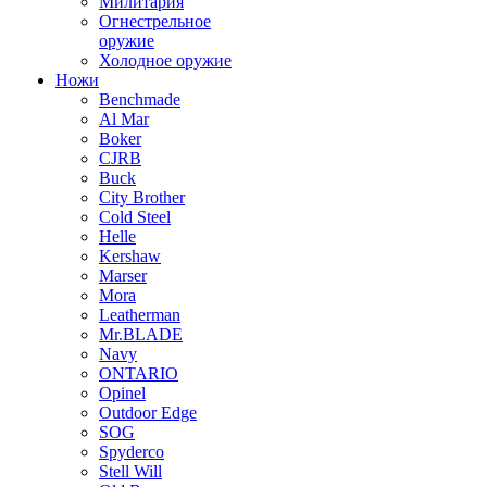
Милитария
Огнестрельное
оружие
Холодное оружие
Ножи
Benchmade
Al Mar
Boker
CJRB
Buck
City Brother
Cold Steel
Helle
Kershaw
Marser
Mora
Leatherman
Mr.BLADE
Navy
ONTARIO
Opinel
Outdoor Edge
SOG
Spyderco
Stell Will