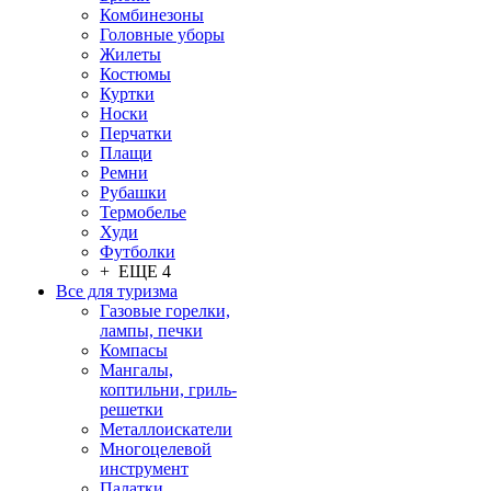
Комбинезоны
Головные уборы
Жилеты
Костюмы
Куртки
Носки
Перчатки
Плащи
Ремни
Рубашки
Термобелье
Худи
Футболки
+ ЕЩЕ 4
Все для туризма
Газовые горелки,
лампы, печки
Компасы
Мангалы,
коптильни, гриль-
решетки
Металлоискатели
Многоцелевой
инструмент
Палатки