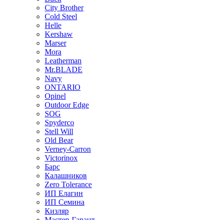
City Brother
Cold Steel
Helle
Kershaw
Marser
Mora
Leatherman
Mr.BLADE
Navy
ONTARIO
Opinel
Outdoor Edge
SOG
Spyderco
Stell Will
Old Bear
Verney-Carron
Victorinox
Барс
Калашников
Zero Tolerance
ИП Елагин
ИП Семина
Кизляр
Мастер-Гарант