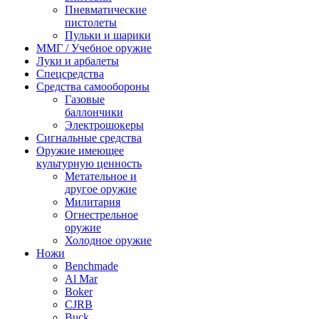
Пневматические
пистолеты
Пульки и шарики
ММГ / Учебное оружие
Луки и арбалеты
Спецсредства
Средства самообороны
Газовые
баллончики
Электрошокеры
Сигнальные средства
Оружие имеющее
культурную ценность
Метательное и
другое оружие
Милитария
Огнестрельное
оружие
Холодное оружие
Ножи
Benchmade
Al Mar
Boker
CJRB
Buck