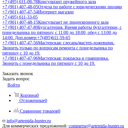
+7 (495) 611-08-78
Консультант оружейного зала
+7 (901) 407-48-05
Отдела по работе с юридическими лицами
+7 (901) 407-47-54
Интернет магазин
+7 (495) 611-33-05
+7 (901) 407-48-15
Консультант не лицензионного зала
+7 (901) 407-47-89
Бухгалтерия. Время работы бухгалтерии, с
понедельника по пятницу, с 11:00 до 18:00, обед с 13:00 до
14:00. Доп.номер:+7(495)611-59-65
+7 (901) 407-47-56
Мастерская: слесарь/мастер-ложевщик.
Звонить только по вопросам ремонта с понедельника по
пятницу с 10 до 19.
+7 (901) 407-47-96
Мастерская: покраска и гравировка.
Звонить с понедельника по пятницу с 10 до 19.
Заказать звонок
Задать вопрос
Войти
Корзина
0
Отложенные
0
Сравнение товаров
0
info@artemida-hunter.ru
Для коммерческих предложений:
commerse@artemida-hunter.ru