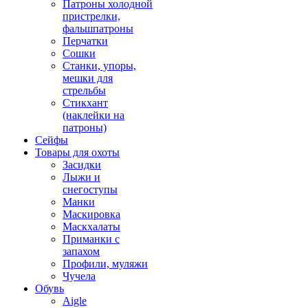
Патроны холодной
пристрелки,
фальшпатроны
Перчатки
Сошки
Станки, упоры,
мешки для
стрельбы
Стикхант
(наклейки на
патроны)
Сейфы
Товары для охоты
Засидки
Лыжи и
снегоступы
Манки
Маскировка
Маскхалаты
Приманки с
запахом
Профили, муляжи
Чучела
Обувь
Aigle