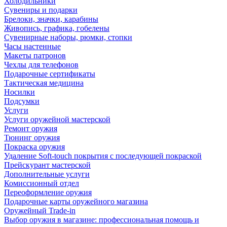
Холодильники
Сувениры и подарки
Брелоки, значки, карабины
Живопись, графика, гобелены
Сувенирные наборы, рюмки, стопки
Часы настенные
Макеты патронов
Чехлы для телефонов
Подарочные сертификаты
Тактическая медицина
Носилки
Подсумки
Услуги
Услуги оружейной мастерской
Ремонт оружия
Тюнинг оружия
Покраска оружия
Удаление Soft-touch покрытия с последующей покраской
Прейскурант мастерской
Дополнительные услуги
Комиссионный отдел
Переоформление оружия
Подарочные карты оружейного магазина
Оружейный Trade-in
Выбор оружия в магазине: профессиональная помощь и