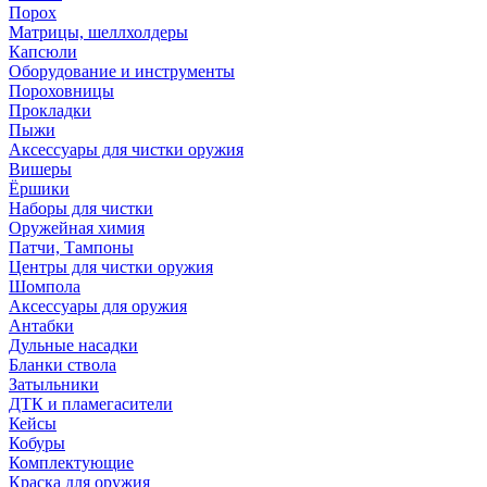
Порох
Матрицы, шеллхолдеры
Капсюли
Оборудование и инструменты
Пороховницы
Прокладки
Пыжи
Аксессуары для чистки оружия
Вишеры
Ёршики
Наборы для чистки
Оружейная химия
Патчи, Тампоны
Центры для чистки оружия
Шомпола
Аксессуары для оружия
Антабки
Дульные насадки
Бланки ствола
Затыльники
ДТК и пламегасители
Кейсы
Кобуры
Комплектующие
Краска для оружия