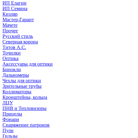
ИП Елагин
ИП Семина
Кизляр
Мастер-Гарант
Мачете
Прочее
Русский стиль
Северная корона
Титов А.С.
Точилки
Оптика
Аксессуары для оптики
Бинокли
Дальномеры
Чехлы для оптики
Зрительные трубы
Коллиматоры
Кронштейны, кольца
ЛЦУ
ПНВ и Тепловизоры
Прицелы
Фонари
Снаряжение патронов
Пули
Гильзы