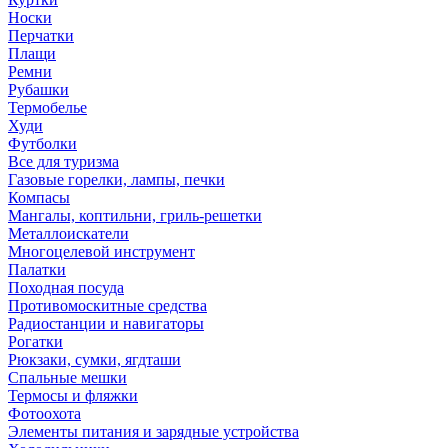
Носки
Перчатки
Плащи
Ремни
Рубашки
Термобелье
Худи
Футболки
Все для туризма
Газовые горелки, лампы, печки
Компасы
Мангалы, коптильни, гриль-решетки
Металлоискатели
Многоцелевой инструмент
Палатки
Походная посуда
Противомоскитные средства
Радиостанции и навигаторы
Рогатки
Рюкзаки, сумки, ягдташи
Спальные мешки
Термосы и фляжки
Фотоохота
Элементы питания и зарядные устройства