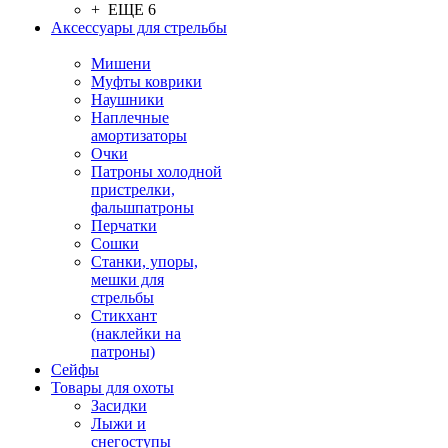
+ ЕЩЕ 6
Аксессуары для стрельбы
Мишени
Муфты коврики
Наушники
Наплечные
амортизаторы
Очки
Патроны холодной
пристрелки,
фальшпатроны
Перчатки
Сошки
Станки, упоры,
мешки для
стрельбы
Стикхант
(наклейки на
патроны)
Сейфы
Товары для охоты
Засидки
Лыжи и
снегоступы