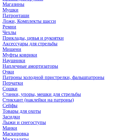
Магазины
Мушки
Патронташи
Ложи, Комплекты шасси
Ремни
Чехлы
Приклады, цевья и рукоятки
Аксессуары для стрельбы
Мишени
Муфты коврики
Наушники
Наплечные амортизаторы
Очки
Патроны холодной пристрелки, фальшпатроны
Перчатки
Сошки
Станки, упоры, мешки для стрельбы
Стикхант (наклейки на патроны)
Сейфы
Товары для охоты
Засидки
Лыжи и снегоступы
Манки
Маскировка
Маскхалаты