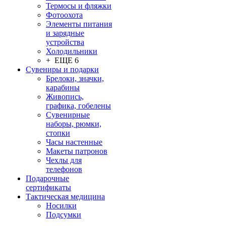
Термосы и фляжки
Фотоохота
Элементы питания
и зарядные
устройства
Холодильники
+ ЕЩЕ 6
Сувениры и подарки
Брелоки, значки,
карабины
Живопись,
графика, гобелены
Сувенирные
наборы, рюмки,
стопки
Часы настенные
Макеты патронов
Чехлы для
телефонов
Подарочные
сертификаты
Тактическая медицина
Носилки
Подсумки