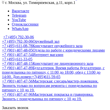
г. Москва, ул. Тимирязевская, д.11, корп.1
Вконтакте
Telegram
YouTube
Одноклассники
WhatsApp
+7 (495) 792-30-06
+7 (495) 792-30-06
Оружейный зал
+7 (495) 611-08-78
Консультант оружейного зала
+7 (901) 407-48-05
Отдела по работе с юридическими лицами
+7 (901) 407-47-54
Интернет магазин
+7 (495) 611-33-05
+7 (901) 407-48-15
Консультант не лицензионного зала
+7 (901) 407-47-89
Бухгалтерия. Время работы бухгалтерии, с
понедельника по пятницу, с 11:00 до 18:00, обед с 13:00 до
14:00. Доп.номер:+7(495)611-59-65
+7 (901) 407-47-56
Мастерская: слесарь/мастер-ложевщик.
Звонить только по вопросам ремонта с понедельника по
пятницу с 10 до 19.
+7 (901) 407-47-96
Мастерская: покраска и гравировка.
Звонить с понедельника по пятницу с 10 до 19.
Заказать звонок