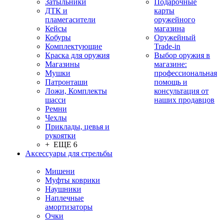
Затыльники
Подарочные
ДТК и
карты
пламегасители
оружейного
Кейсы
магазина
Кобуры
Оружейный
Комплектующие
Trade-in
Краска для оружия
Выбор оружия в
Магазины
магазине:
Мушки
профессиональная
Патронташи
помощь и
Ложи, Комплекты
консультация от
шасси
наших продавцов
Ремни
Чехлы
Приклады, цевья и
рукоятки
+ ЕЩЕ 6
Аксессуары для стрельбы
Мишени
Муфты коврики
Наушники
Наплечные
амортизаторы
Очки