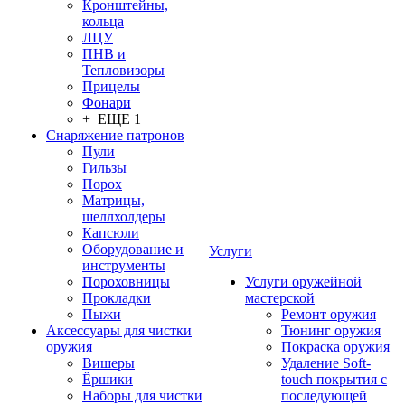
Кронштейны,
кольца
ЛЦУ
ПНВ и
Тепловизоры
Прицелы
Фонари
+ ЕЩЕ 1
Снаряжение патронов
Пули
Гильзы
Порох
Матрицы,
шеллхолдеры
Капсюли
Оборудование и
Услуги
инструменты
Пороховницы
Услуги оружейной
Прокладки
мастерской
Пыжи
Ремонт оружия
Аксессуары для чистки
Тюнинг оружия
оружия
Покраска оружия
Вишеры
Удаление Soft-
Ёршики
touch покрытия с
Наборы для чистки
последующей