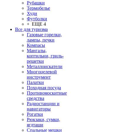
Рубашки
Термобелье
Худи
Футболки
+ ЕЩЕ 4
Все для туризма
Газовые горелки,
лампы, печки
Компасы
Мангалы,
коптильни, гриль-
решетки
Металлоискатели
Многоцелевой
инструмент
Палатки
Походная посуда
Противомоскитные
средства
Радиостанции и
навигаторы
Рогатки
Рюкзаки, сумки,
ягдташи
Спальные мешки