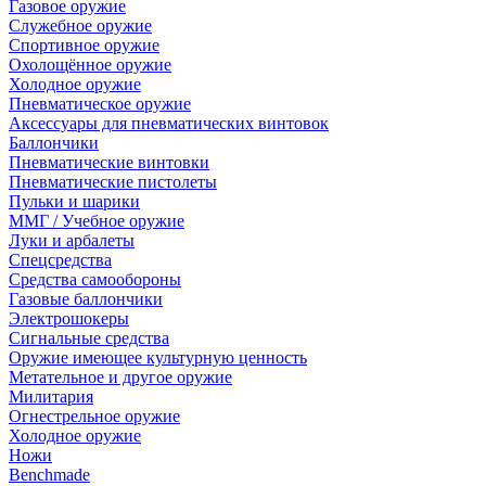
Газовое оружие
Служебное оружие
Спортивное оружие
Охолощённое оружие
Холодное оружие
Пневматическое оружие
Аксессуары для пневматических винтовок
Баллончики
Пневматические винтовки
Пневматические пистолеты
Пульки и шарики
ММГ / Учебное оружие
Луки и арбалеты
Спецсредства
Средства самообороны
Газовые баллончики
Электрошокеры
Сигнальные средства
Оружие имеющее культурную ценность
Метательное и другое оружие
Милитария
Огнестрельное оружие
Холодное оружие
Ножи
Benchmade