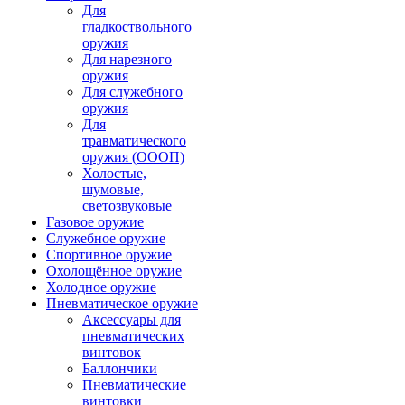
Для
гладкоствольного
оружия
Для нарезного
оружия
Для служебного
оружия
Для
травматического
оружия (ОООП)
Холостые,
шумовые,
светозвуковые
Газовое оружие
Служебное оружие
Спортивное оружие
Охолощённое оружие
Холодное оружие
Пневматическое оружие
Аксессуары для
пневматических
винтовок
Баллончики
Пневматические
винтовки