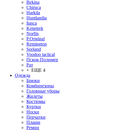
Bekina
Chiruсa
Harkila
Huntlandia
Itasca
Kenetrek
Norfin
P.Original
Remington
Seeland
Voodoo tactical
Псков-Полимер
Рат
+ ЕЩЕ 4
Одежда
Брюки
Комбинезоны
Головные уборы
Жилеты
Костюмы
Куртки
Носки
Перчатки
Плащи
Ремни