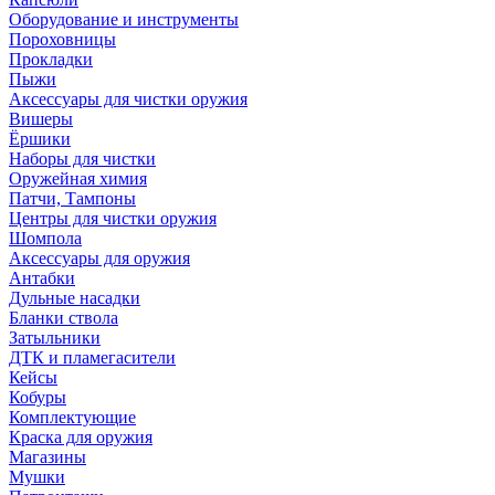
Оборудование и инструменты
Пороховницы
Прокладки
Пыжи
Аксессуары для чистки оружия
Вишеры
Ёршики
Наборы для чистки
Оружейная химия
Патчи, Тампоны
Центры для чистки оружия
Шомпола
Аксессуары для оружия
Антабки
Дульные насадки
Бланки ствола
Затыльники
ДТК и пламегасители
Кейсы
Кобуры
Комплектующие
Краска для оружия
Магазины
Мушки