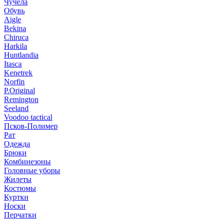
Чучела
Обувь
Aigle
Bekina
Chiruсa
Harkila
Huntlandia
Itasca
Kenetrek
Norfin
P.Original
Remington
Seeland
Voodoo tactical
Псков-Полимер
Рат
Одежда
Брюки
Комбинезоны
Головные уборы
Жилеты
Костюмы
Куртки
Носки
Перчатки