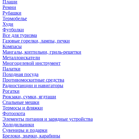
Плащи
Ремни
Рубашки
Термобелье
Худи
Футболки
Все для туризма
Газовые горелки, лампы, печки
Компасы
Мангалы, коптильни, гриль-решетки
Металлоискатели
Многоцелевой инструмент
Палатки
Походная посуда
Противомоскитные средства
Радиостанции и навигаторы
Рогатки
Рюкзаки, сумки, ягдташи
Спальные мешки
Термосы и фляжки
Фотоохота
Элементы питания и зарядные устройства
Холодильники
Сувениры и подарки
Брелоки, значки, карабины