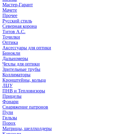
Мастер-Гарант
Мачете
Прочее
Русский стиль
Северная корона
Титов А.С.
Точилки
Оптика
Аксессуары для оптики
Бинокли
Дальномеры
Чехлы для оптики
Зрительные трубы
Коллиматоры
Кронштейны, кольца
ЛЦУ
ПНВ и Тепловизоры
Прицелы
Фонари
Снаряжение патронов
Пули
Гильзы
Порох
Матрицы, шеллхолдеры
Капсюли