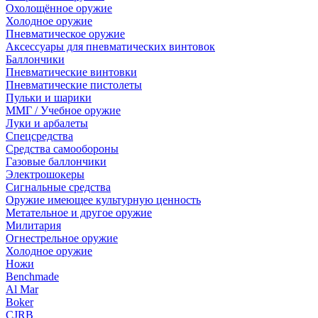
Охолощённое оружие
Холодное оружие
Пневматическое оружие
Аксессуары для пневматических винтовок
Баллончики
Пневматические винтовки
Пневматические пистолеты
Пульки и шарики
ММГ / Учебное оружие
Луки и арбалеты
Спецсредства
Средства самообороны
Газовые баллончики
Электрошокеры
Сигнальные средства
Оружие имеющее культурную ценность
Метательное и другое оружие
Милитария
Огнестрельное оружие
Холодное оружие
Ножи
Benchmade
Al Mar
Boker
CJRB