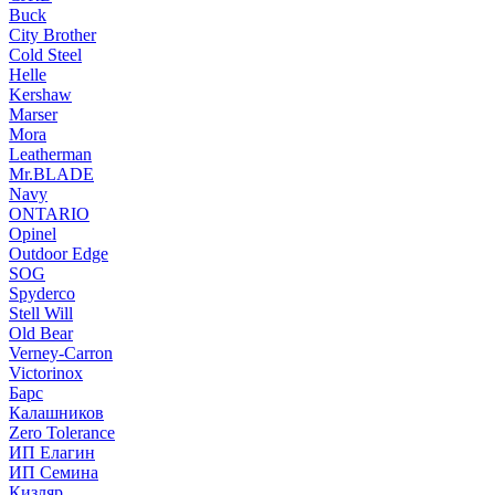
Buck
City Brother
Cold Steel
Helle
Kershaw
Marser
Mora
Leatherman
Mr.BLADE
Navy
ONTARIO
Opinel
Outdoor Edge
SOG
Spyderco
Stell Will
Old Bear
Verney-Carron
Victorinox
Барс
Калашников
Zero Tolerance
ИП Елагин
ИП Семина
Кизляр