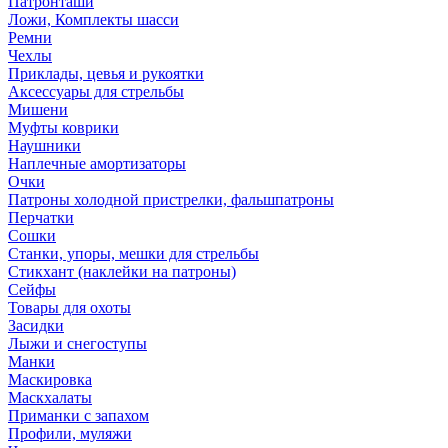
Патронташи
Ложи, Комплекты шасси
Ремни
Чехлы
Приклады, цевья и рукоятки
Аксессуары для стрельбы
Мишени
Муфты коврики
Наушники
Наплечные амортизаторы
Очки
Патроны холодной пристрелки, фальшпатроны
Перчатки
Сошки
Станки, упоры, мешки для стрельбы
Стикхант (наклейки на патроны)
Сейфы
Товары для охоты
Засидки
Лыжи и снегоступы
Манки
Маскировка
Маскхалаты
Приманки с запахом
Профили, муляжи