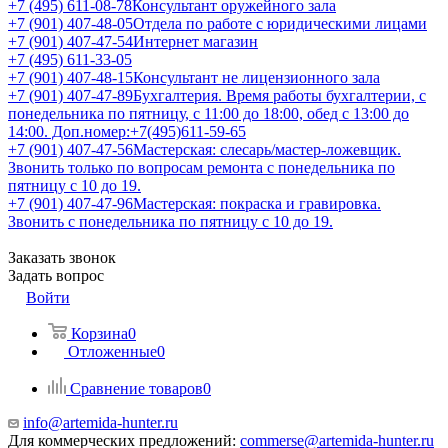
+7 (495) 611-08-78
Консультант оружейного зала
+7 (901) 407-48-05
Отдела по работе с юридическими лицами
+7 (901) 407-47-54
Интернет магазин
+7 (495) 611-33-05
+7 (901) 407-48-15
Консультант не лицензионного зала
+7 (901) 407-47-89
Бухгалтерия. Время работы бухгалтерии, с
понедельника по пятницу, с 11:00 до 18:00, обед с 13:00 до
14:00. Доп.номер:+7(495)611-59-65
+7 (901) 407-47-56
Мастерская: слесарь/мастер-ложевщик.
Звонить только по вопросам ремонта с понедельника по
пятницу с 10 до 19.
+7 (901) 407-47-96
Мастерская: покраска и гравировка.
Звонить с понедельника по пятницу с 10 до 19.
Заказать звонок
Задать вопрос
Войти
Корзина
0
Отложенные
0
Сравнение товаров
0
info@artemida-hunter.ru
Для коммерческих предложений:
commerse@artemida-hunter.ru