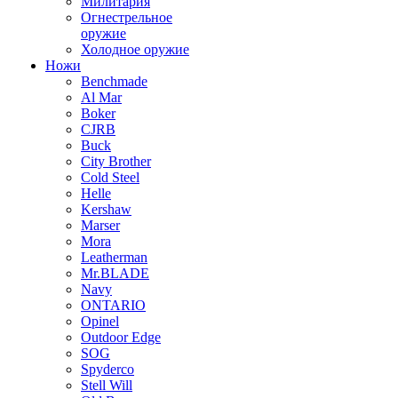
Милитария
Огнестрельное
оружие
Холодное оружие
Ножи
Benchmade
Al Mar
Boker
CJRB
Buck
City Brother
Cold Steel
Helle
Kershaw
Marser
Mora
Leatherman
Mr.BLADE
Navy
ONTARIO
Opinel
Outdoor Edge
SOG
Spyderco
Stell Will