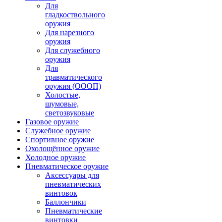
Для
гладкоствольного
оружия
Для нарезного
оружия
Для служебного
оружия
Для
травматического
оружия (ОООП)
Холостые,
шумовые,
светозвуковые
Газовое оружие
Служебное оружие
Спортивное оружие
Охолощённое оружие
Холодное оружие
Пневматическое оружие
Аксессуары для
пневматических
винтовок
Баллончики
Пневматические
винтовки