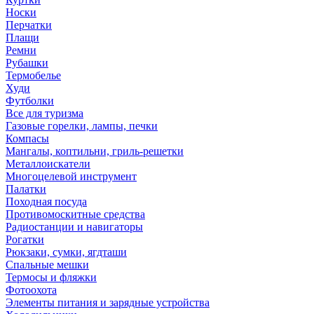
Носки
Перчатки
Плащи
Ремни
Рубашки
Термобелье
Худи
Футболки
Все для туризма
Газовые горелки, лампы, печки
Компасы
Мангалы, коптильни, гриль-решетки
Металлоискатели
Многоцелевой инструмент
Палатки
Походная посуда
Противомоскитные средства
Радиостанции и навигаторы
Рогатки
Рюкзаки, сумки, ягдташи
Спальные мешки
Термосы и фляжки
Фотоохота
Элементы питания и зарядные устройства