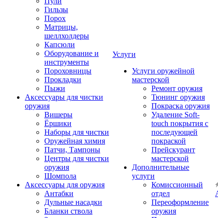
Пули
Гильзы
Порох
Матрицы,
шеллхолдеры
Капсюли
Оборудование и
Услуги
инструменты
Пороховницы
Услуги оружейной
Прокладки
мастерской
Пыжи
Ремонт оружия
Аксессуары для чистки
Тюнинг оружия
оружия
Покраска оружия
Вишеры
Удаление Soft-
Ёршики
touch покрытия с
Наборы для чистки
последующей
Оружейная химия
покраской
Патчи, Тампоны
Прейскурант
Центры для чистки
мастерской
оружия
Дополнительные
Шомпола
услуги
Аксессуары для оружия
Комиссионный
Антабки
отдел
Дульные насадки
Переоформление
Бланки ствола
оружия