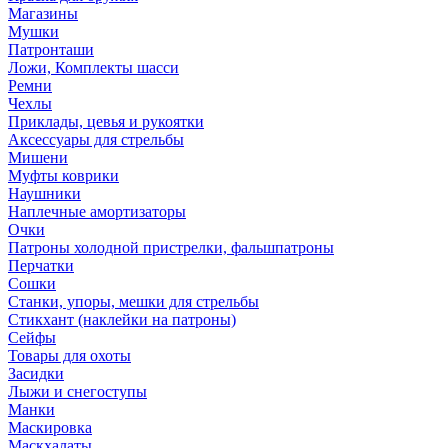
Магазины
Мушки
Патронташи
Ложи, Комплекты шасси
Ремни
Чехлы
Приклады, цевья и рукоятки
Аксессуары для стрельбы
Мишени
Муфты коврики
Наушники
Наплечные амортизаторы
Очки
Патроны холодной пристрелки, фальшпатроны
Перчатки
Сошки
Станки, упоры, мешки для стрельбы
Стикхант (наклейки на патроны)
Сейфы
Товары для охоты
Засидки
Лыжи и снегоступы
Манки
Маскировка
Маскхалаты