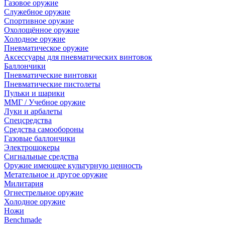
Газовое оружие
Служебное оружие
Спортивное оружие
Охолощённое оружие
Холодное оружие
Пневматическое оружие
Аксессуары для пневматических винтовок
Баллончики
Пневматические винтовки
Пневматические пистолеты
Пульки и шарики
ММГ / Учебное оружие
Луки и арбалеты
Спецсредства
Средства самообороны
Газовые баллончики
Электрошокеры
Сигнальные средства
Оружие имеющее культурную ценность
Метательное и другое оружие
Милитария
Огнестрельное оружие
Холодное оружие
Ножи
Benchmade