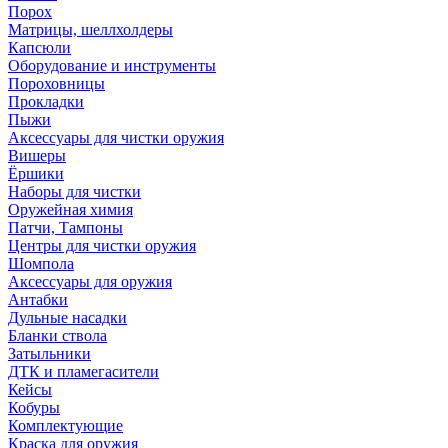
Порох
Матрицы, шеллхолдеры
Капсюли
Оборудование и инструменты
Пороховницы
Прокладки
Пыжи
Аксессуары для чистки оружия
Вишеры
Ёршики
Наборы для чистки
Оружейная химия
Патчи, Тампоны
Центры для чистки оружия
Шомпола
Аксессуары для оружия
Антабки
Дульные насадки
Бланки ствола
Затыльники
ДТК и пламегасители
Кейсы
Кобуры
Комплектующие
Краска для оружия