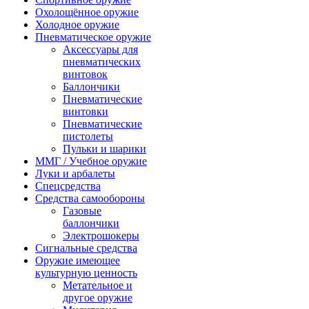
Охолощённое оружие
Холодное оружие
Пневматическое оружие
Аксессуары для
пневматических
винтовок
Баллончики
Пневматические
винтовки
Пневматические
пистолеты
Пульки и шарики
ММГ / Учебное оружие
Луки и арбалеты
Спецсредства
Средства самообороны
Газовые
баллончики
Электрошокеры
Сигнальные средства
Оружие имеющее
культурную ценность
Метательное и
другое оружие