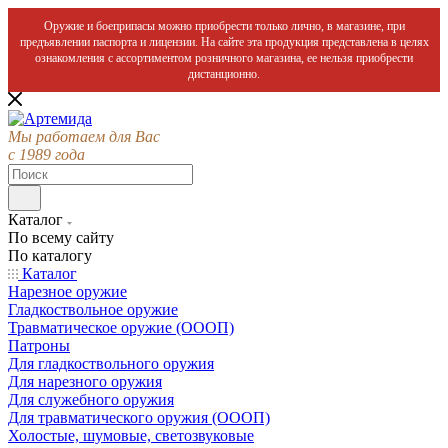
Оружие и боеприпасы можно приобрести только лично, в магазине, при
предъявлении паспорта и лицензии. На сайте эта продукция представлена в целях
ознакомления с ассортиментом розничного магазина, ее нельзя приобрести
дистанционно.
Мы работаем для Вас
с 1989 года
Каталог
По всему сайту
По каталогу
Каталог
Нарезное оружие
Гладкоствольное оружие
Травматическое оружие (ОООП)
Патроны
Для гладкоствольного оружия
Для нарезного оружия
Для служебного оружия
Для травматического оружия (ОООП)
Холостые, шумовые, светозвуковые