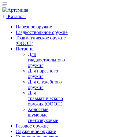
Каталог
Нарезное оружие
Гладкоствольное оружие
Травматическое оружие
(ОООП)
Патроны
Для
гладкоствольного
оружия
Для нарезного
оружия
Для служебного
оружия
Для
травматического
оружия (ОООП)
Холостые,
шумовые,
светозвуковые
Газовое оружие
Служебное оружие
Спортивное оружие