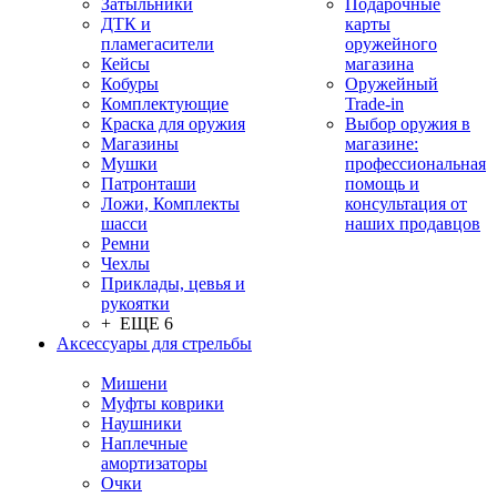
Затыльники
Подарочные
ДТК и
карты
пламегасители
оружейного
Кейсы
магазина
Кобуры
Оружейный
Комплектующие
Trade-in
Краска для оружия
Выбор оружия в
Магазины
магазине:
Мушки
профессиональная
Патронташи
помощь и
Ложи, Комплекты
консультация от
шасси
наших продавцов
Ремни
Чехлы
Приклады, цевья и
рукоятки
+ ЕЩЕ 6
Аксессуары для стрельбы
Мишени
Муфты коврики
Наушники
Наплечные
амортизаторы
Очки