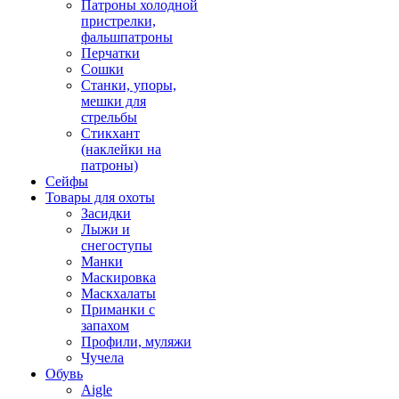
Патроны холодной
пристрелки,
фальшпатроны
Перчатки
Сошки
Станки, упоры,
мешки для
стрельбы
Стикхант
(наклейки на
патроны)
Сейфы
Товары для охоты
Засидки
Лыжи и
снегоступы
Манки
Маскировка
Маскхалаты
Приманки с
запахом
Профили, муляжи
Чучела
Обувь
Aigle