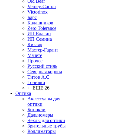
Old Bear
Verney-Carron
Victorinox
Барс
Калашников
Zero Tolerance
ИП Елагин
ИП Семина
Кизляр
Мастер-Гарант
Мачете
Прочее
Русский стиль
Северная корона
Титов А.С.
Точилки
+ ЕЩЕ 26
Оптика
Аксессуары для
оптики
Бинокли
Дальномеры
Чехлы для оптики
Зрительные трубы
Коллиматоры