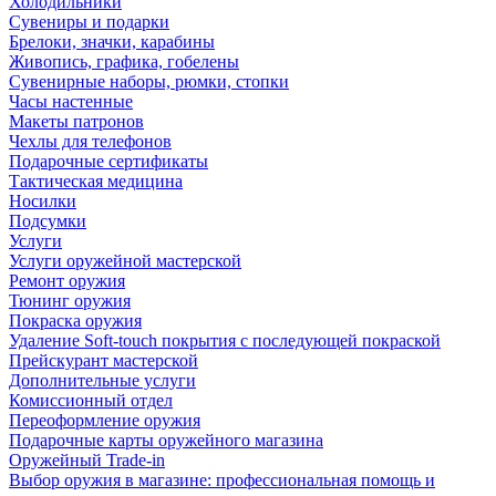
Холодильники
Сувениры и подарки
Брелоки, значки, карабины
Живопись, графика, гобелены
Сувенирные наборы, рюмки, стопки
Часы настенные
Макеты патронов
Чехлы для телефонов
Подарочные сертификаты
Тактическая медицина
Носилки
Подсумки
Услуги
Услуги оружейной мастерской
Ремонт оружия
Тюнинг оружия
Покраска оружия
Удаление Soft-touch покрытия с последующей покраской
Прейскурант мастерской
Дополнительные услуги
Комиссионный отдел
Переоформление оружия
Подарочные карты оружейного магазина
Оружейный Trade-in
Выбор оружия в магазине: профессиональная помощь и