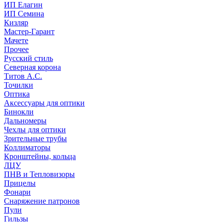
ИП Елагин
ИП Семина
Кизляр
Мастер-Гарант
Мачете
Прочее
Русский стиль
Северная корона
Титов А.С.
Точилки
Оптика
Аксессуары для оптики
Бинокли
Дальномеры
Чехлы для оптики
Зрительные трубы
Коллиматоры
Кронштейны, кольца
ЛЦУ
ПНВ и Тепловизоры
Прицелы
Фонари
Снаряжение патронов
Пули
Гильзы