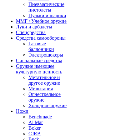
Пневматические
пистолеты
Пульки и шарики
ММГ / Учебное оружие
Луки и арбалеты
Спецсредства
Средства самообороны
Газовые
баллончики
Электрошокеры
Сигнальные средства
Оружие имеющее
культурную ценность
Метательное и
другое оружие
Милитария
Огнестрельное
оружие
Холодное оружие
Ножи
Benchmade
Al Mar
Boker
CJRB
Buck