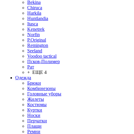
Bekina
Chiruсa
Harkila
Huntlandia
Itasca
Kenetrek
Norfin
P.Original
Remington
Seeland
Voodoo tactical
Псков-Полимер
Рат
+ ЕЩЕ 4
Одежда
Брюки
Комбинезоны
Головные уборы
Жилеты
Костюмы
Куртки
Носки
Перчатки
Плащи
Ремни