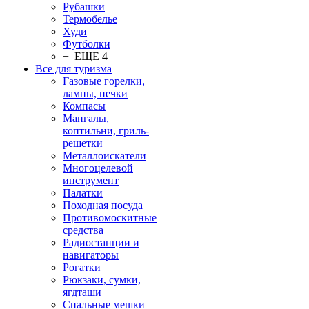
Рубашки
Термобелье
Худи
Футболки
+ ЕЩЕ 4
Все для туризма
Газовые горелки,
лампы, печки
Компасы
Мангалы,
коптильни, гриль-
решетки
Металлоискатели
Многоцелевой
инструмент
Палатки
Походная посуда
Противомоскитные
средства
Радиостанции и
навигаторы
Рогатки
Рюкзаки, сумки,
ягдташи
Спальные мешки