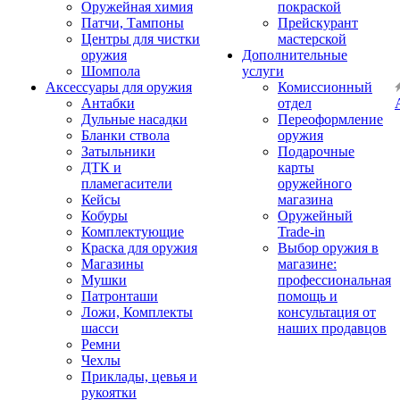
Оружейная химия
покраской
Патчи, Тампоны
Прейскурант
Центры для чистки
мастерской
оружия
Дополнительные
Шомпола
услуги
Аксессуары для оружия
Комиссионный
Антабки
отдел
Дульные насадки
Переоформление
Бланки ствола
оружия
Затыльники
Подарочные
ДТК и
карты
пламегасители
оружейного
Кейсы
магазина
Кобуры
Оружейный
Комплектующие
Trade-in
Краска для оружия
Выбор оружия в
Магазины
магазине:
Мушки
профессиональная
Патронташи
помощь и
Ложи, Комплекты
консультация от
шасси
наших продавцов
Ремни
Чехлы
Приклады, цевья и
рукоятки