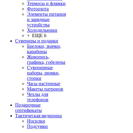
Термосы и фляжки
Фотоохота
Элементы питания
и зарядные
устройства
Холодильники
+ ЕЩЕ 6
Сувениры и подарки
Брелоки, значки,
карабины
Живопись,
графика, гобелены
Сувенирные
наборы, рюмки,
стопки
Часы настенные
Макеты патронов
Чехлы для
телефонов
Подарочные
сертификаты
Тактическая медицина
Носилки
Подсумки