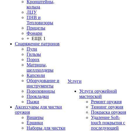
Кронштейны,
кольца
ЛЦУ
ПНВ и
Тепловизоры
Прицелы
Фонари
+ ЕЩЕ 1
Снаряжение патронов
Пули
Гильзы
Порох
Матрицы,
шеллхолдеры
Капсюли
Оборудование и
Услуги
инструменты
Пороховницы
Услуги оружейной
Прокладки
мастерской
Пыжи
Ремонт оружия
Аксессуары для чистки
Тюнинг оружия
оружия
Покраска оружия
Вишеры
Удаление Soft-
Ёршики
touch покрытия с
Наборы для чистки
последующей