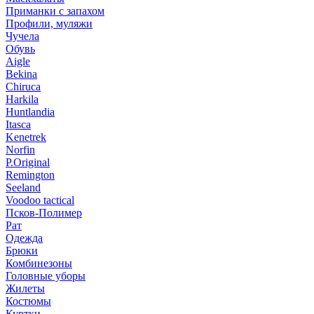
Приманки с запахом
Профили, муляжи
Чучела
Обувь
Aigle
Bekina
Chiruсa
Harkila
Huntlandia
Itasca
Kenetrek
Norfin
P.Original
Remington
Seeland
Voodoo tactical
Псков-Полимер
Рат
Одежда
Брюки
Комбинезоны
Головные уборы
Жилеты
Костюмы
Куртки