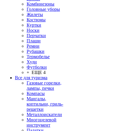
Комбинезоны
Головные уборы
Жилеты
Костюмы
Куртки
Носки
Перчатки
Плащи
Ремни
Рубашки
Термобелье
Худи
Футболки
+ ЕЩЕ 4
Все для туризма
Газовые горелки,
лампы, печки
Компасы
Мангалы,
коптильни, гриль-
решетки
Металлоискатели
Многоцелевой
инструмент
Палатки