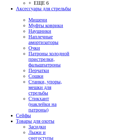
+ ЕЩЕ 6
Аксессуары для стрельбы
Мишени
Муфты коврики
Наушники
Наплечные
амортизаторы
Очки
Патроны холодной
пристрелки,
фальшпатроны
Перчатки
Сошки
Станки, упоры,
мешки для
стрельбы
Стикхант
(наклейки на
патроны)
Сейфы
Товары для охоты
Засидки
Лыжи и
снегоступы