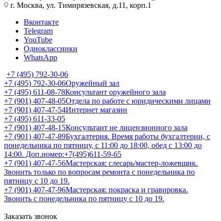
г. Москва, ул. Тимирязевская, д.11, корп.1
Вконтакте
Telegram
YouTube
Одноклассники
WhatsApp
+7 (495) 792-30-06
+7 (495) 792-30-06
Оружейный зал
+7 (495) 611-08-78
Консультант оружейного зала
+7 (901) 407-48-05
Отдела по работе с юридическими лицами
+7 (901) 407-47-54
Интернет магазин
+7 (495) 611-33-05
+7 (901) 407-48-15
Консультант не лицензионного зала
+7 (901) 407-47-89
Бухгалтерия. Время работы бухгалтерии, с
понедельника по пятницу, с 11:00 до 18:00, обед с 13:00 до
14:00. Доп.номер:+7(495)611-59-65
+7 (901) 407-47-56
Мастерская: слесарь/мастер-ложевщик.
Звонить только по вопросам ремонта с понедельника по
пятницу с 10 до 19.
+7 (901) 407-47-96
Мастерская: покраска и гравировка.
Звонить с понедельника по пятницу с 10 до 19.
Заказать звонок