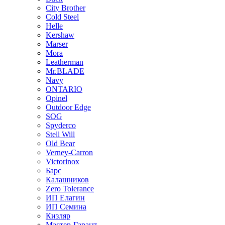
City Brother
Cold Steel
Helle
Kershaw
Marser
Mora
Leatherman
Mr.BLADE
Navy
ONTARIO
Opinel
Outdoor Edge
SOG
Spyderco
Stell Will
Old Bear
Verney-Carron
Victorinox
Барс
Калашников
Zero Tolerance
ИП Елагин
ИП Семина
Кизляр
Мастер-Гарант