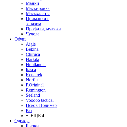
Манки
Маскировка
Маскхалаты
Приманки с
запахом
Профили, муляжи
Чучела
Обувь
Aigle
Bekina
Chiruсa
Harkila
Huntlandia
Itasca
Kenetrek
Norfin
P.Original
Remington
Seeland
Voodoo tactical
Псков-Полимер
Рат
+ ЕЩЕ 4
Одежда
Брюки