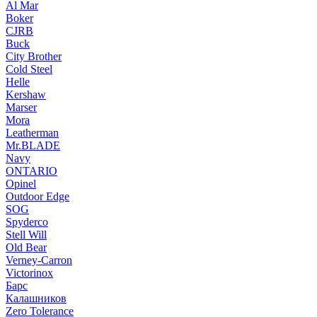
Al Mar
Boker
CJRB
Buck
City Brother
Cold Steel
Helle
Kershaw
Marser
Mora
Leatherman
Mr.BLADE
Navy
ONTARIO
Opinel
Outdoor Edge
SOG
Spyderco
Stell Will
Old Bear
Verney-Carron
Victorinox
Барс
Калашников
Zero Tolerance