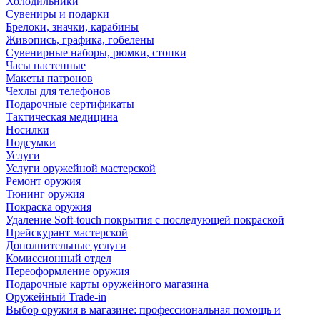
Холодильники
Сувениры и подарки
Брелоки, значки, карабины
Живопись, графика, гобелены
Сувенирные наборы, рюмки, стопки
Часы настенные
Макеты патронов
Чехлы для телефонов
Подарочные сертификаты
Тактическая медицина
Носилки
Подсумки
Услуги
Услуги оружейной мастерской
Ремонт оружия
Тюнинг оружия
Покраска оружия
Удаление Soft-touch покрытия с последующей покраской
Прейскурант мастерской
Дополнительные услуги
Комиссионный отдел
Переоформление оружия
Подарочные карты оружейного магазина
Оружейный Trade-in
Выбор оружия в магазине: профессиональная помощь и