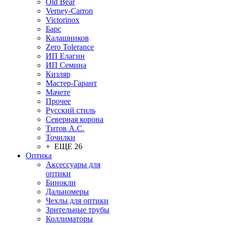
Old Bear
Verney-Carron
Victorinox
Барс
Калашников
Zero Tolerance
ИП Елагин
ИП Семина
Кизляр
Мастер-Гарант
Мачете
Прочее
Русский стиль
Северная корона
Титов А.С.
Точилки
+ ЕЩЕ 26
Оптика
Аксессуары для
оптики
Бинокли
Дальномеры
Чехлы для оптики
Зрительные трубы
Коллиматоры