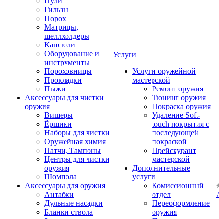
Пули
Гильзы
Порох
Матрицы,
шеллхолдеры
Капсюли
Оборудование и
Услуги
инструменты
Пороховницы
Услуги оружейной
Прокладки
мастерской
Пыжи
Ремонт оружия
Аксессуары для чистки
Тюнинг оружия
оружия
Покраска оружия
Вишеры
Удаление Soft-
Ёршики
touch покрытия с
Наборы для чистки
последующей
Оружейная химия
покраской
Патчи, Тампоны
Прейскурант
Центры для чистки
мастерской
оружия
Дополнительные
Шомпола
услуги
Аксессуары для оружия
Комиссионный
Антабки
отдел
Дульные насадки
Переоформление
Бланки ствола
оружия