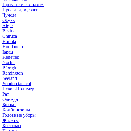
Приманки с запахом
Профили, муляжи
Чучела
Обувь
Aigle
Bekina
Chiruсa
Harkila
Huntlandia
Itasca
Kenetrek
Norfin
P.Original
Remington
Seeland
Voodoo tactical
Псков-Полимер
Рат
Одежда
Брюки
Комбинезоны
Головные уборы
Жилеты
Костюмы
Куртки