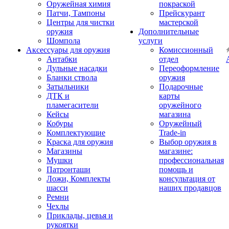
Оружейная химия
покраской
Патчи, Тампоны
Прейскурант
Центры для чистки
мастерской
оружия
Дополнительные
Шомпола
услуги
Аксессуары для оружия
Комиссионный
Антабки
отдел
Дульные насадки
Переоформление
Бланки ствола
оружия
Затыльники
Подарочные
ДТК и
карты
пламегасители
оружейного
Кейсы
магазина
Кобуры
Оружейный
Комплектующие
Trade-in
Краска для оружия
Выбор оружия в
Магазины
магазине:
Мушки
профессиональная
Патронташи
помощь и
Ложи, Комплекты
консультация от
шасси
наших продавцов
Ремни
Чехлы
Приклады, цевья и
рукоятки