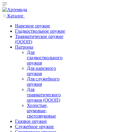
Каталог
Нарезное оружие
Гладкоствольное оружие
Травматическое оружие
(ОООП)
Патроны
Для
гладкоствольного
оружия
Для нарезного
оружия
Для служебного
оружия
Для
травматического
оружия (ОООП)
Холостые,
шумовые,
светозвуковые
Газовое оружие
Служебное оружие
Спортивное оружие