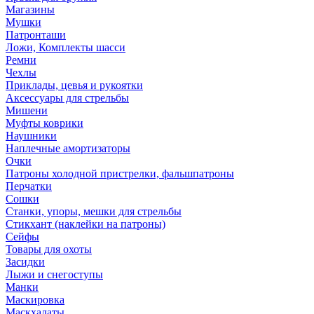
Магазины
Мушки
Патронташи
Ложи, Комплекты шасси
Ремни
Чехлы
Приклады, цевья и рукоятки
Аксессуары для стрельбы
Мишени
Муфты коврики
Наушники
Наплечные амортизаторы
Очки
Патроны холодной пристрелки, фальшпатроны
Перчатки
Сошки
Станки, упоры, мешки для стрельбы
Стикхант (наклейки на патроны)
Сейфы
Товары для охоты
Засидки
Лыжи и снегоступы
Манки
Маскировка
Маскхалаты