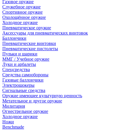
Газовое оружие
Служебное оружие
Спортивное оружие
Охолощённое оружие
Холодное оружие
Пневматическое оружие
Аксессуары для пневматических винтовок
Баллончики
Пневматические винтовки
Пневматические пистолеты
Пульки и шарики
ММГ / Учебное оружие
Луки и арбалеты
Спецсредства
Средства самообороны
Газовые баллончики
Электрошокеры
Сигнальные средства
Оружие имеющее культурную ценность
Метательное и другое оружие
Милитария
Огнестрельное оружие
Холодное оружие
Ножи
Benchmade