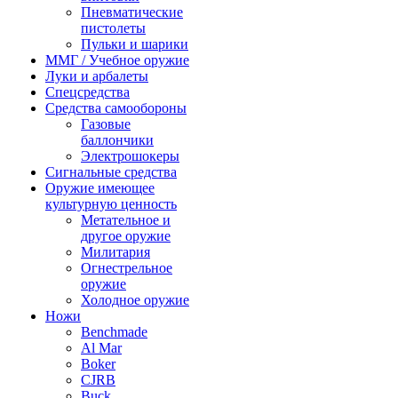
Пневматические
пистолеты
Пульки и шарики
ММГ / Учебное оружие
Луки и арбалеты
Спецсредства
Средства самообороны
Газовые
баллончики
Электрошокеры
Сигнальные средства
Оружие имеющее
культурную ценность
Метательное и
другое оружие
Милитария
Огнестрельное
оружие
Холодное оружие
Ножи
Benchmade
Al Mar
Boker
CJRB
Buck