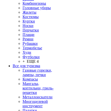
Комбинезоны
Головные уборы
Жилеты
Костюмы
Куртки
Носки
Перчатки
Плащи
Ремни
Рубашки
Термобелье
Худи
Футболки
+ ЕЩЕ 4
Все для туризма
Газовые горелки,
лампы, печки
Компасы
Мангалы,
коптильни, гриль-
решетки
Металлоискатели
Многоцелевой
инструмент
Палатки