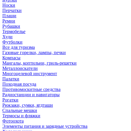
Носки
Перчатки
Плащи
Ремни
Рубашки
Термобелье
Худи
Футболки
Все для туризма
Газовые горелки, лампы, печки
Компасы
Мангалы, коптильни, гриль-решетки
Металлоискатели
Многоцелевой инструмент
Палатки
Походная посуда
Противомоскитные средства
Радиостанции и навигаторы
Рогатки
Рюкзаки, сумки, ягдташи
Спальные мешки
Термосы и фляжки
Фотоохота
Элементы питания и зарядные устройства