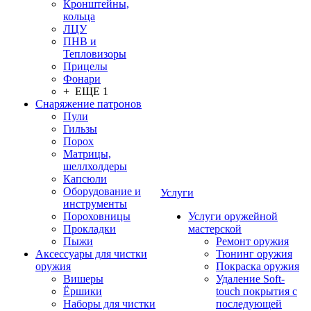
Кронштейны,
кольца
ЛЦУ
ПНВ и
Тепловизоры
Прицелы
Фонари
+ ЕЩЕ 1
Снаряжение патронов
Пули
Гильзы
Порох
Матрицы,
шеллхолдеры
Капсюли
Оборудование и
Услуги
инструменты
Пороховницы
Услуги оружейной
Прокладки
мастерской
Пыжи
Ремонт оружия
Аксессуары для чистки
Тюнинг оружия
оружия
Покраска оружия
Вишеры
Удаление Soft-
Ёршики
touch покрытия с
Наборы для чистки
последующей