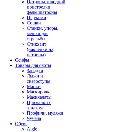
Патроны холодной
пристрелки,
фальшпатроны
Перчатки
Сошки
Станки, упоры,
мешки для
стрельбы
Стикхант
(наклейки на
патроны)
Сейфы
Товары для охоты
Засидки
Лыжи и
снегоступы
Манки
Маскировка
Маскхалаты
Приманки с
запахом
Профили, муляжи
Чучела
Обувь
Aigle