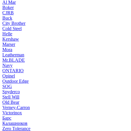
Al Mar
Boker
CJRB
Buck
City Brother
Cold Steel
Helle
Kershaw
Marser
Mora
Leatherman
Mr.BLADE
Navy
ONTARIO
Opinel
Outdoor Edge
SOG
Spyderco
Stell Will
Old Bear
Verney-Carron
Victorinox
Барс
Калашников
Zero Tolerance