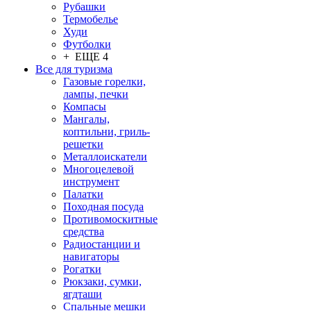
Рубашки
Термобелье
Худи
Футболки
+ ЕЩЕ 4
Все для туризма
Газовые горелки,
лампы, печки
Компасы
Мангалы,
коптильни, гриль-
решетки
Металлоискатели
Многоцелевой
инструмент
Палатки
Походная посуда
Противомоскитные
средства
Радиостанции и
навигаторы
Рогатки
Рюкзаки, сумки,
ягдташи
Спальные мешки