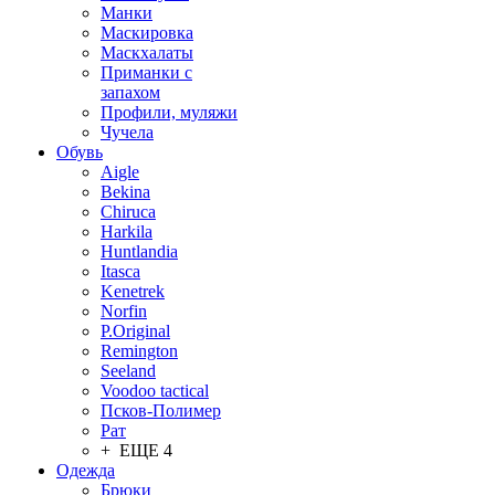
Манки
Маскировка
Маскхалаты
Приманки с
запахом
Профили, муляжи
Чучела
Обувь
Aigle
Bekina
Chiruсa
Harkila
Huntlandia
Itasca
Kenetrek
Norfin
P.Original
Remington
Seeland
Voodoo tactical
Псков-Полимер
Рат
+ ЕЩЕ 4
Одежда
Брюки