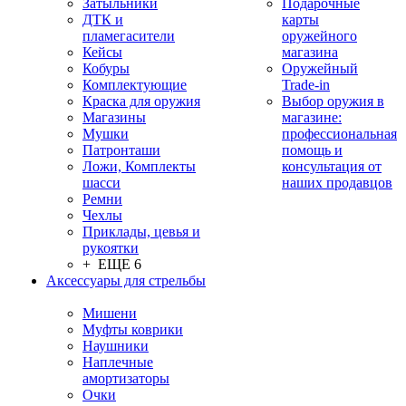
Затыльники
Подарочные
ДТК и
карты
пламегасители
оружейного
Кейсы
магазина
Кобуры
Оружейный
Комплектующие
Trade-in
Краска для оружия
Выбор оружия в
Магазины
магазине:
Мушки
профессиональная
Патронташи
помощь и
Ложи, Комплекты
консультация от
шасси
наших продавцов
Ремни
Чехлы
Приклады, цевья и
рукоятки
+ ЕЩЕ 6
Аксессуары для стрельбы
Мишени
Муфты коврики
Наушники
Наплечные
амортизаторы
Очки