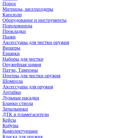
Порох
Матрицы, шеллхолдеры
Капсюли
Оборудование и инструменты
Пороховницы
Прокладки
Пыжи
Аксессуары для чистки оружия
Вишеры
Ёршики
Наборы для чистки
Оружейная химия
Патчи, Тампоны
Центры для чистки оружия
Шомпола
Аксессуары для оружия
Антабки
Дульные насадки
Бланки ствола
Затыльники
ДТК и пламегасители
Кейсы
Кобуры
Комплектующие
Краска для оружия