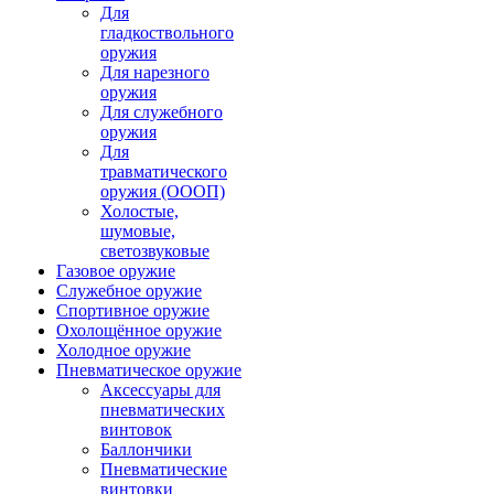
Для
гладкоствольного
оружия
Для нарезного
оружия
Для служебного
оружия
Для
травматического
оружия (ОООП)
Холостые,
шумовые,
светозвуковые
Газовое оружие
Служебное оружие
Спортивное оружие
Охолощённое оружие
Холодное оружие
Пневматическое оружие
Аксессуары для
пневматических
винтовок
Баллончики
Пневматические
винтовки