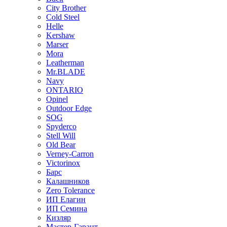
City Brother
Cold Steel
Helle
Kershaw
Marser
Mora
Leatherman
Mr.BLADE
Navy
ONTARIO
Opinel
Outdoor Edge
SOG
Spyderco
Stell Will
Old Bear
Verney-Carron
Victorinox
Барс
Калашников
Zero Tolerance
ИП Елагин
ИП Семина
Кизляр
Мастер-Гарант