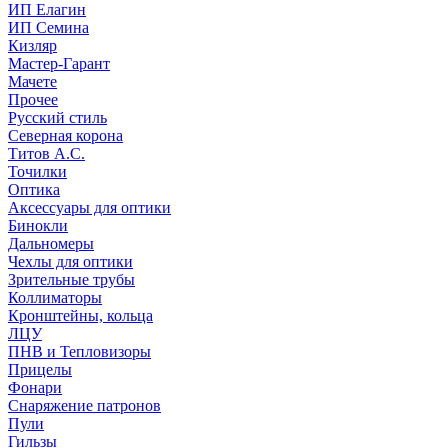
ИП Елагин
ИП Семина
Кизляр
Мастер-Гарант
Мачете
Прочее
Русский стиль
Северная корона
Титов А.С.
Точилки
Оптика
Аксессуары для оптики
Бинокли
Дальномеры
Чехлы для оптики
Зрительные трубы
Коллиматоры
Кронштейны, кольца
ЛЦУ
ПНВ и Тепловизоры
Прицелы
Фонари
Снаряжение патронов
Пули
Гильзы