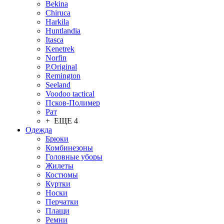
Bekina
Chiruсa
Harkila
Huntlandia
Itasca
Kenetrek
Norfin
P.Original
Remington
Seeland
Voodoo tactical
Псков-Полимер
Рат
+ ЕЩЕ 4
Одежда
Брюки
Комбинезоны
Головные уборы
Жилеты
Костюмы
Куртки
Носки
Перчатки
Плащи
Ремни