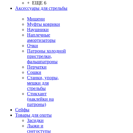
+ ЕЩЕ 6
Аксессуары для стрельбы
Мишени
Муфты коврики
Наушники
Наплечные
амортизаторы
Очки
Патроны холодной
пристрелки,
фальшпатроны
Перчатки
Сошки
Станки, упоры,
мешки для
стрельбы
Стикхант
(наклейки на
патроны)
Сейфы
Товары для охоты
Засидки
Лыжи и
снегоступы