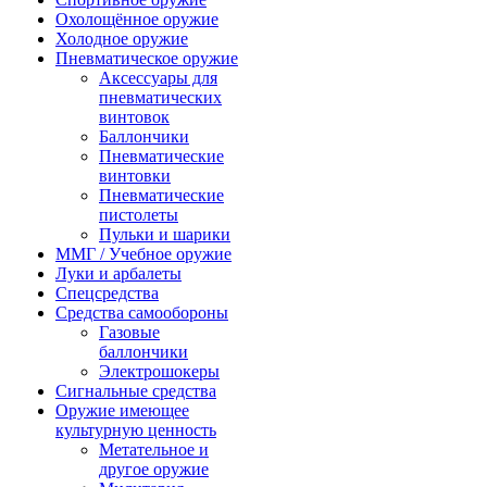
Охолощённое оружие
Холодное оружие
Пневматическое оружие
Аксессуары для
пневматических
винтовок
Баллончики
Пневматические
винтовки
Пневматические
пистолеты
Пульки и шарики
ММГ / Учебное оружие
Луки и арбалеты
Спецсредства
Средства самообороны
Газовые
баллончики
Электрошокеры
Сигнальные средства
Оружие имеющее
культурную ценность
Метательное и
другое оружие