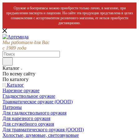
Оружие и боеприпасы можно приобрести только лично, в магазине, при
предъявлении паспорта и лицензии. На сайте эта продукция представлена в целях
ознакомления с ассортиментом розничного магазина, ее нельзя приобрести
дистанционно.
Мы работаем для Вас
с 1989 года
Каталог
По всему сайту
По каталогу
Каталог
Нарезное оружие
Гладкоствольное оружие
Травматическое оружие (ОООП)
Патроны
Для гладкоствольного оружия
Для нарезного оружия
Для служебного оружия
Для травматического оружия (ОООП)
Холостые, шумовые, светозвуковые