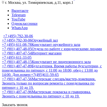
г. Москва, ул. Тимирязевская, д.11, корп.1
Вконтакте
Telegram
YouTube
Одноклассники
WhatsApp
+7 (495) 792-30-06
+7 (495) 792-30-06
Оружейный зал
+7 (495) 611-08-78
Консультант оружейного зала
+7 (901) 407-48-05
Отдела по работе с юридическими лицами
+7 (901) 407-47-54
Интернет магазин
+7 (495) 611-33-05
+7 (901) 407-48-15
Консультант не лицензионного зала
+7 (901) 407-47-89
Бухгалтерия. Время работы бухгалтерии, с
понедельника по пятницу, с 11:00 до 18:00, обед с 13:00 до
14:00. Доп.номер:+7(495)611-59-65
+7 (901) 407-47-56
Мастерская: слесарь/мастер-ложевщик.
Звонить только по вопросам ремонта с понедельника по
пятницу с 10 до 19.
+7 (901) 407-47-96
Мастерская: покраска и гравировка.
Звонить с понедельника по пятницу с 10 до 19.
Заказать звонок