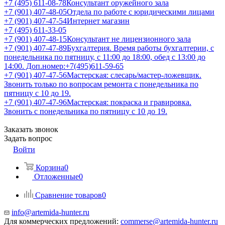
+7 (495) 611-08-78
Консультант оружейного зала
+7 (901) 407-48-05
Отдела по работе с юридическими лицами
+7 (901) 407-47-54
Интернет магазин
+7 (495) 611-33-05
+7 (901) 407-48-15
Консультант не лицензионного зала
+7 (901) 407-47-89
Бухгалтерия. Время работы бухгалтерии, с
понедельника по пятницу, с 11:00 до 18:00, обед с 13:00 до
14:00. Доп.номер:+7(495)611-59-65
+7 (901) 407-47-56
Мастерская: слесарь/мастер-ложевщик.
Звонить только по вопросам ремонта с понедельника по
пятницу с 10 до 19.
+7 (901) 407-47-96
Мастерская: покраска и гравировка.
Звонить с понедельника по пятницу с 10 до 19.
Заказать звонок
Задать вопрос
Войти
Корзина
0
Отложенные
0
Сравнение товаров
0
info@artemida-hunter.ru
Для коммерческих предложений:
commerse@artemida-hunter.ru