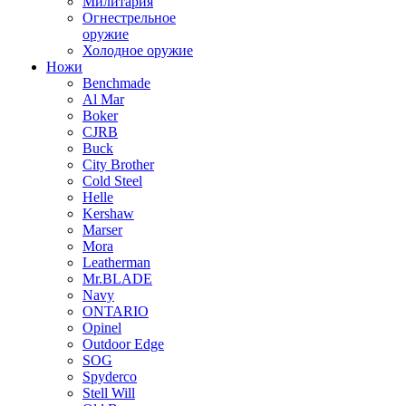
Милитария
Огнестрельное
оружие
Холодное оружие
Ножи
Benchmade
Al Mar
Boker
CJRB
Buck
City Brother
Cold Steel
Helle
Kershaw
Marser
Mora
Leatherman
Mr.BLADE
Navy
ONTARIO
Opinel
Outdoor Edge
SOG
Spyderco
Stell Will