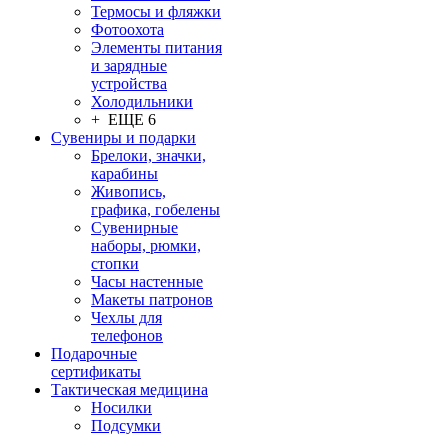
Термосы и фляжки
Фотоохота
Элементы питания
и зарядные
устройства
Холодильники
+ ЕЩЕ 6
Сувениры и подарки
Брелоки, значки,
карабины
Живопись,
графика, гобелены
Сувенирные
наборы, рюмки,
стопки
Часы настенные
Макеты патронов
Чехлы для
телефонов
Подарочные
сертификаты
Тактическая медицина
Носилки
Подсумки