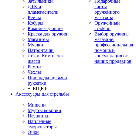
Затыльники
Подарочные
ДТК и
карты
пламегасители
оружейного
Кейсы
магазина
Кобуры
Оружейный
Комплектующие
Trade-in
Краска для оружия
Выбор оружия в
Магазины
магазине:
Мушки
профессиональная
Патронташи
помощь и
Ложи, Комплекты
консультация от
шасси
наших продавцов
Ремни
Чехлы
Приклады, цевья и
рукоятки
+ ЕЩЕ 6
Аксессуары для стрельбы
Мишени
Муфты коврики
Наушники
Наплечные
амортизаторы
Очки