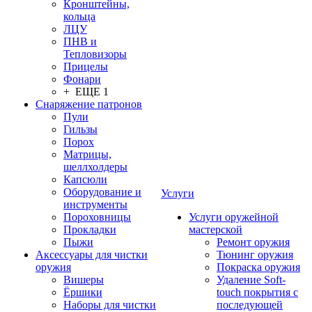
Кронштейны,
кольца
ЛЦУ
ПНВ и
Тепловизоры
Прицелы
Фонари
+ ЕЩЕ 1
Снаряжение патронов
Пули
Гильзы
Порох
Матрицы,
шеллхолдеры
Капсюли
Оборудование и
Услуги
инструменты
Пороховницы
Услуги оружейной
Прокладки
мастерской
Пыжи
Ремонт оружия
Аксессуары для чистки
Тюнинг оружия
оружия
Покраска оружия
Вишеры
Удаление Soft-
Ёршики
touch покрытия с
Наборы для чистки
последующей