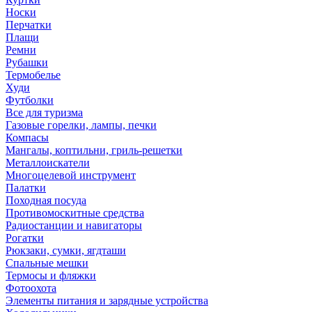
Носки
Перчатки
Плащи
Ремни
Рубашки
Термобелье
Худи
Футболки
Все для туризма
Газовые горелки, лампы, печки
Компасы
Мангалы, коптильни, гриль-решетки
Металлоискатели
Многоцелевой инструмент
Палатки
Походная посуда
Противомоскитные средства
Радиостанции и навигаторы
Рогатки
Рюкзаки, сумки, ягдташи
Спальные мешки
Термосы и фляжки
Фотоохота
Элементы питания и зарядные устройства