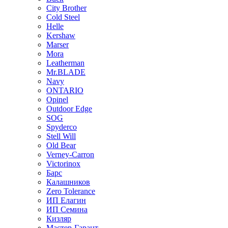
City Brother
Cold Steel
Helle
Kershaw
Marser
Mora
Leatherman
Mr.BLADE
Navy
ONTARIO
Opinel
Outdoor Edge
SOG
Spyderco
Stell Will
Old Bear
Verney-Carron
Victorinox
Барс
Калашников
Zero Tolerance
ИП Елагин
ИП Семина
Кизляр
Мастер-Гарант