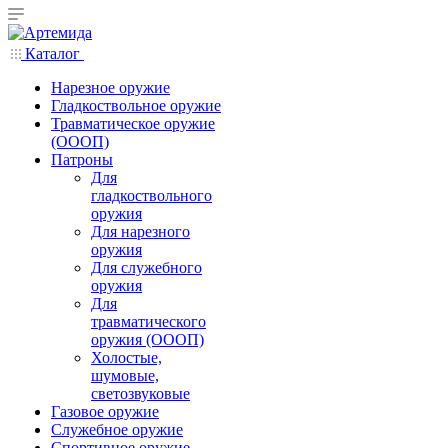
Каталог
Нарезное оружие
Гладкоствольное оружие
Травматическое оружие
(ОООП)
Патроны
Для
гладкоствольного
оружия
Для нарезного
оружия
Для служебного
оружия
Для
травматического
оружия (ОООП)
Холостые,
шумовые,
светозвуковые
Газовое оружие
Служебное оружие
Спортивное оружие