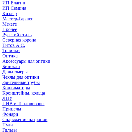
ИП Елагин
ИП Семина
Кизляр
Мастер-Гарант
Мачете
Прочее
Русский стиль
Северная корона
Титов А.С.
Точилки
Оптика
Аксессуары для оптики
Бинокли
Дальномеры
Чехлы для оптики
Зрительные трубы
Коллиматоры
Кронштейны, кольца
ЛЦУ
ПНВ и Тепловизоры
Прицелы
Фонари
Снаряжение патронов
Пули
Гильзы