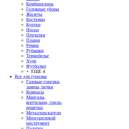
Комбинезоны
Головные уборы
Жилеты
Костюмы
Куртки
Носки
Перчатки
Плащи
Ремни
Рубашки
Термобелье
Худи
Футболки
+ ЕЩЕ 4
Все для туризма
Газовые горелки,
лампы, печки
Компасы
Мангалы,
коптильни, гриль-
решетки
Металлоискатели
Многоцелевой
инструмент
Палатки