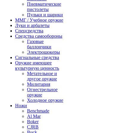
Пневматические
пистолеты
Пульки и шарики
ММГ / Учебное оружие
Луки и арбалеты
Спецсредства
Средства самообороны
Газовые
баллончики
Электрошокеры
Сигнальные средства
Оружие имеющее
культурную ценность
Метательное и
другое оружие
Милитария
Огнестрельное
оружие
Холодное оружие
Ножи
Benchmade
Al Mar
Boker
CJRB
Buck