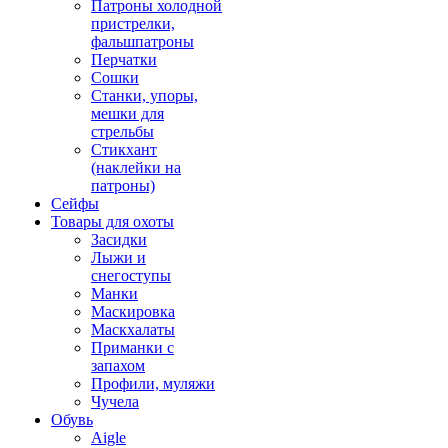
Патроны холодной
пристрелки,
фальшпатроны
Перчатки
Сошки
Станки, упоры,
мешки для
стрельбы
Стикхант
(наклейки на
патроны)
Сейфы
Товары для охоты
Засидки
Лыжи и
снегоступы
Манки
Маскировка
Маскхалаты
Приманки с
запахом
Профили, муляжи
Чучела
Обувь
Aigle