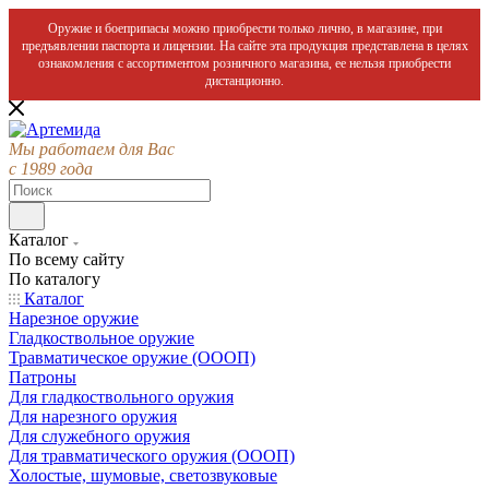
Оружие и боеприпасы можно приобрести только лично, в магазине, при
предъявлении паспорта и лицензии. На сайте эта продукция представлена в целях
ознакомления с ассортиментом розничного магазина, ее нельзя приобрести
дистанционно.
Мы работаем для Вас
с 1989 года
Каталог
По всему сайту
По каталогу
Каталог
Нарезное оружие
Гладкоствольное оружие
Травматическое оружие (ОООП)
Патроны
Для гладкоствольного оружия
Для нарезного оружия
Для служебного оружия
Для травматического оружия (ОООП)
Холостые, шумовые, светозвуковые