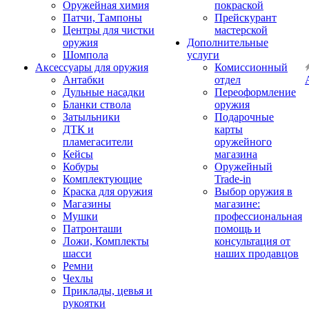
Оружейная химия
покраской
Патчи, Тампоны
Прейскурант
Центры для чистки
мастерской
оружия
Дополнительные
Шомпола
услуги
Аксессуары для оружия
Комиссионный
Антабки
отдел
Дульные насадки
Переоформление
Бланки ствола
оружия
Затыльники
Подарочные
ДТК и
карты
пламегасители
оружейного
Кейсы
магазина
Кобуры
Оружейный
Комплектующие
Trade-in
Краска для оружия
Выбор оружия в
Магазины
магазине:
Мушки
профессиональная
Патронташи
помощь и
Ложи, Комплекты
консультация от
шасси
наших продавцов
Ремни
Чехлы
Приклады, цевья и
рукоятки