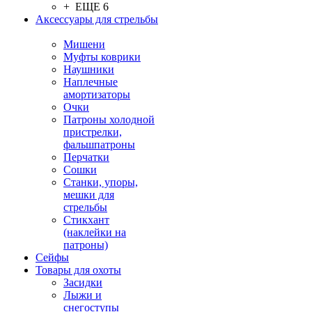
+ ЕЩЕ 6
Аксессуары для стрельбы
Мишени
Муфты коврики
Наушники
Наплечные
амортизаторы
Очки
Патроны холодной
пристрелки,
фальшпатроны
Перчатки
Сошки
Станки, упоры,
мешки для
стрельбы
Стикхант
(наклейки на
патроны)
Сейфы
Товары для охоты
Засидки
Лыжи и
снегоступы