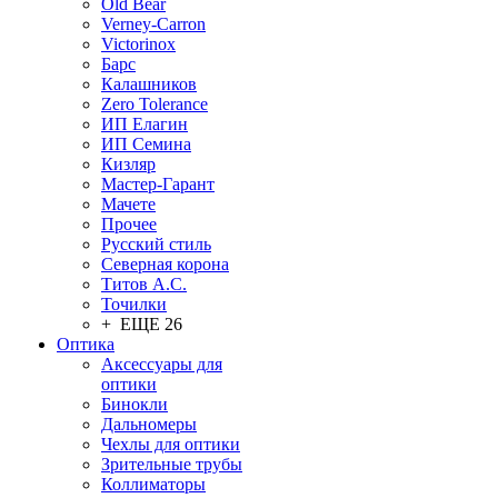
Old Bear
Verney-Carron
Victorinox
Барс
Калашников
Zero Tolerance
ИП Елагин
ИП Семина
Кизляр
Мастер-Гарант
Мачете
Прочее
Русский стиль
Северная корона
Титов А.С.
Точилки
+ ЕЩЕ 26
Оптика
Аксессуары для
оптики
Бинокли
Дальномеры
Чехлы для оптики
Зрительные трубы
Коллиматоры