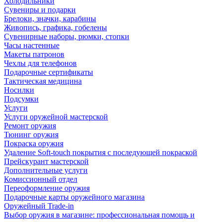
Холодильники
Сувениры и подарки
Брелоки, значки, карабины
Живопись, графика, гобелены
Сувенирные наборы, рюмки, стопки
Часы настенные
Макеты патронов
Чехлы для телефонов
Подарочные сертификаты
Тактическая медицина
Носилки
Подсумки
Услуги
Услуги оружейной мастерской
Ремонт оружия
Тюнинг оружия
Покраска оружия
Удаление Soft-touch покрытия с последующей покраской
Прейскурант мастерской
Дополнительные услуги
Комиссионный отдел
Переоформление оружия
Подарочные карты оружейного магазина
Оружейный Trade-in
Выбор оружия в магазине: профессиональная помощь и