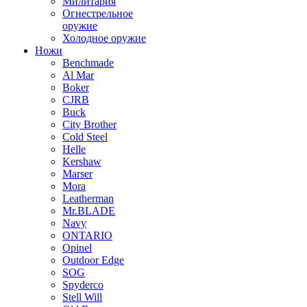
Милитария
Огнестрельное
оружие
Холодное оружие
Ножи
Benchmade
Al Mar
Boker
CJRB
Buck
City Brother
Cold Steel
Helle
Kershaw
Marser
Mora
Leatherman
Mr.BLADE
Navy
ONTARIO
Opinel
Outdoor Edge
SOG
Spyderco
Stell Will