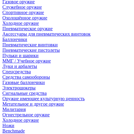
Газовое оружие
Служебное оружие
Спортивное оружие
Охолощённое оружие
Холодное оружие
Пневматическое оружие
Аксессуары для пневматических винтовок
Баллончики
Пневматические винтовки
Пневматические пистолеты
Пульки и шарики
ММГ / Учебное оружие
Луки и арбалеты
Спецсредства
Средства самообороны
Газовые баллончики
Электрошокеры
Сигнальные средства
Оружие имеющее культурную ценность
Метательное и другое оружие
Милитария
Огнестрельное оружие
Холодное оружие
Ножи
Benchmade