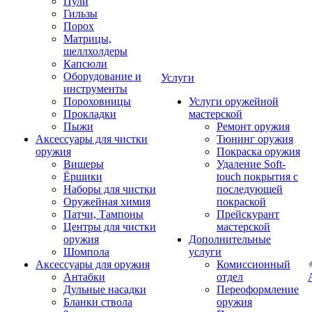
Пули
Гильзы
Порох
Матрицы,
шеллхолдеры
Капсюли
Оборудование и
Услуги
инструменты
Пороховницы
Услуги оружейной
Прокладки
мастерской
Пыжи
Ремонт оружия
Аксессуары для чистки
Тюнинг оружия
оружия
Покраска оружия
Вишеры
Удаление Soft-
Ёршики
touch покрытия с
Наборы для чистки
последующей
Оружейная химия
покраской
Патчи, Тампоны
Прейскурант
Центры для чистки
мастерской
оружия
Дополнительные
Шомпола
услуги
Аксессуары для оружия
Комиссионный
Антабки
отдел
Дульные насадки
Переоформление
Бланки ствола
оружия