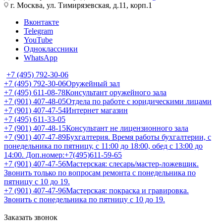
г. Москва, ул. Тимирязевская, д.11, корп.1
Вконтакте
Telegram
YouTube
Одноклассники
WhatsApp
+7 (495) 792-30-06
+7 (495) 792-30-06
Оружейный зал
+7 (495) 611-08-78
Консультант оружейного зала
+7 (901) 407-48-05
Отдела по работе с юридическими лицами
+7 (901) 407-47-54
Интернет магазин
+7 (495) 611-33-05
+7 (901) 407-48-15
Консультант не лицензионного зала
+7 (901) 407-47-89
Бухгалтерия. Время работы бухгалтерии, с
понедельника по пятницу, с 11:00 до 18:00, обед с 13:00 до
14:00. Доп.номер:+7(495)611-59-65
+7 (901) 407-47-56
Мастерская: слесарь/мастер-ложевщик.
Звонить только по вопросам ремонта с понедельника по
пятницу с 10 до 19.
+7 (901) 407-47-96
Мастерская: покраска и гравировка.
Звонить с понедельника по пятницу с 10 до 19.
Заказать звонок