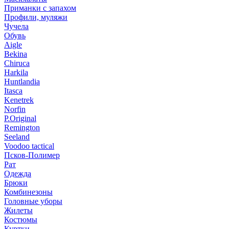
Приманки с запахом
Профили, муляжи
Чучела
Обувь
Aigle
Bekina
Chiruсa
Harkila
Huntlandia
Itasca
Kenetrek
Norfin
P.Original
Remington
Seeland
Voodoo tactical
Псков-Полимер
Рат
Одежда
Брюки
Комбинезоны
Головные уборы
Жилеты
Костюмы
Куртки