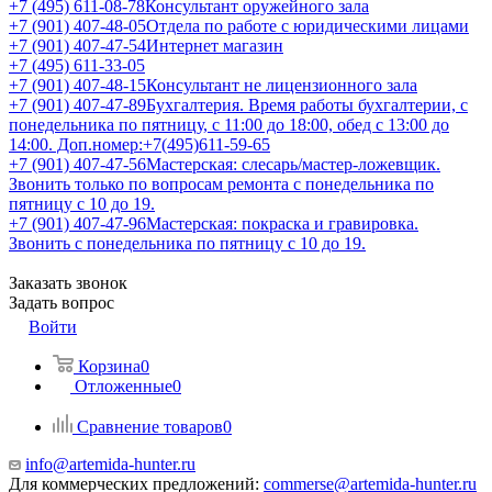
+7 (495) 611-08-78
Консультант оружейного зала
+7 (901) 407-48-05
Отдела по работе с юридическими лицами
+7 (901) 407-47-54
Интернет магазин
+7 (495) 611-33-05
+7 (901) 407-48-15
Консультант не лицензионного зала
+7 (901) 407-47-89
Бухгалтерия. Время работы бухгалтерии, с
понедельника по пятницу, с 11:00 до 18:00, обед с 13:00 до
14:00. Доп.номер:+7(495)611-59-65
+7 (901) 407-47-56
Мастерская: слесарь/мастер-ложевщик.
Звонить только по вопросам ремонта с понедельника по
пятницу с 10 до 19.
+7 (901) 407-47-96
Мастерская: покраска и гравировка.
Звонить с понедельника по пятницу с 10 до 19.
Заказать звонок
Задать вопрос
Войти
Корзина
0
Отложенные
0
Сравнение товаров
0
info@artemida-hunter.ru
Для коммерческих предложений:
commerse@artemida-hunter.ru