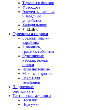
Термосы и фляжки
Фотоохота
Элементы питания
и зарядные
устройства
Холодильники
+ ЕЩЕ 6
Сувениры и подарки
Брелоки, значки,
карабины
Живопись,
графика, гобелены
Сувенирные
наборы, рюмки,
стопки
Часы настенные
Макеты патронов
Чехлы для
телефонов
Подарочные
сертификаты
Тактическая медицина
Носилки
Подсумки