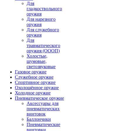
Для
гладкоствольного
оружия
Для нарезного
оружия
Для служебного
оружия
Для
травматического
оружия (ОООП)
Холостые,
шумовые,
светозвуковые
Газовое оружие
Служебное оружие
Спортивное оружие
Охолощённое оружие
Холодное оружие
Пневматическое оружие
Аксессуары для
пневматических
винтовок
Баллончики
Пневматические
винтовки