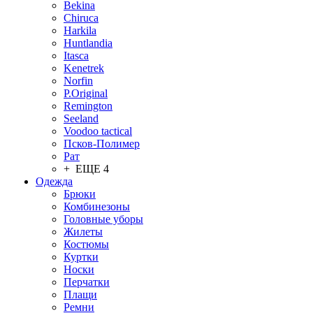
Bekina
Chiruсa
Harkila
Huntlandia
Itasca
Kenetrek
Norfin
P.Original
Remington
Seeland
Voodoo tactical
Псков-Полимер
Рат
+ ЕЩЕ 4
Одежда
Брюки
Комбинезоны
Головные уборы
Жилеты
Костюмы
Куртки
Носки
Перчатки
Плащи
Ремни