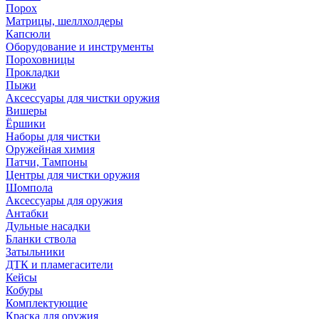
Порох
Матрицы, шеллхолдеры
Капсюли
Оборудование и инструменты
Пороховницы
Прокладки
Пыжи
Аксессуары для чистки оружия
Вишеры
Ёршики
Наборы для чистки
Оружейная химия
Патчи, Тампоны
Центры для чистки оружия
Шомпола
Аксессуары для оружия
Антабки
Дульные насадки
Бланки ствола
Затыльники
ДТК и пламегасители
Кейсы
Кобуры
Комплектующие
Краска для оружия