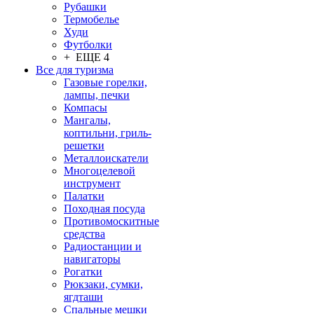
Рубашки
Термобелье
Худи
Футболки
+ ЕЩЕ 4
Все для туризма
Газовые горелки,
лампы, печки
Компасы
Мангалы,
коптильни, гриль-
решетки
Металлоискатели
Многоцелевой
инструмент
Палатки
Походная посуда
Противомоскитные
средства
Радиостанции и
навигаторы
Рогатки
Рюкзаки, сумки,
ягдташи
Спальные мешки