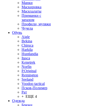
Манки
Маскировка
Маскхалаты
Приманки с
запахом
Профили, муляжи
Чучела
Обувь
Aigle
Bekina
Chiruсa
Harkila
Huntlandia
Itasca
Kenetrek
Norfin
P.Original
Remington
Seeland
Voodoo tactical
Псков-Полимер
Рат
+ ЕЩЕ 4
Одежда
Брюки