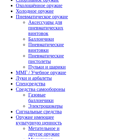
Охолощённое оружие
Холодное оружие
Пневматическое оружие
Аксессуары для
пневматических
винтовок
Баллончики
Пневматические
винтовки
Пневматические
пистолеты
Пульки и шарики
ММГ / Учебное оружие
Луки и арбалеты
Спецсредства
Средства самообороны
Газовые
баллончики
Электрошокеры
Сигнальные средства
Оружие имеющее
культурную ценность
Метательное и
другое оружие