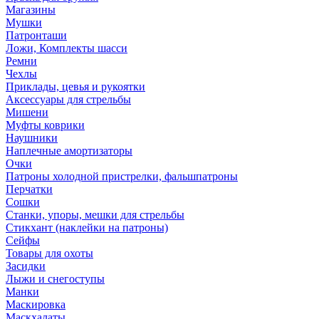
Магазины
Мушки
Патронташи
Ложи, Комплекты шасси
Ремни
Чехлы
Приклады, цевья и рукоятки
Аксессуары для стрельбы
Мишени
Муфты коврики
Наушники
Наплечные амортизаторы
Очки
Патроны холодной пристрелки, фальшпатроны
Перчатки
Сошки
Станки, упоры, мешки для стрельбы
Стикхант (наклейки на патроны)
Сейфы
Товары для охоты
Засидки
Лыжи и снегоступы
Манки
Маскировка
Маскхалаты