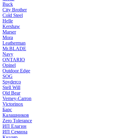
Buck
City Brother
Cold Steel
Helle
Kershaw
Marser
Mora
Leatherman
Mr.BLADE
Navy
ONTARIO
Opinel
Outdoor Edge
SOG
Spyderco
Stell Will
Old Bear
Verney-Carron
Victorinox
Барс
Калашников
Zero Tolerance
ИП Елагин
ИП Семина
Кизляр