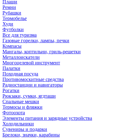
Плащи
Ремни
Рубашки
Термобелье
Худи
Футболки
Все для туризма
Газовые горелки, лампы, печки
Компасы
Мангалы, коптильни, гриль-решетки
Металлоискатели
Многоцелевой инструмент
Палатки
Походная посуда
Противомоскитные средства
Радиостанции и навигаторы
Рогатки
Рюкзаки, сумки, ягдташи
Спальные мешки
Термосы и фляжки
Фотоохота
Элементы питания и зарядные устройства
Холодильники
Сувениры и подарки
Брелоки, значки, карабины