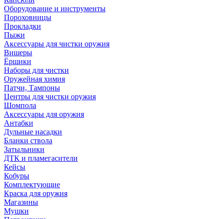
Оборудование и инструменты
Пороховницы
Прокладки
Пыжи
Аксессуары для чистки оружия
Вишеры
Ёршики
Наборы для чистки
Оружейная химия
Патчи, Тампоны
Центры для чистки оружия
Шомпола
Аксессуары для оружия
Антабки
Дульные насадки
Бланки ствола
Затыльники
ДТК и пламегасители
Кейсы
Кобуры
Комплектующие
Краска для оружия
Магазины
Мушки