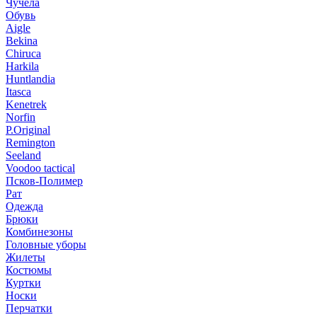
Чучела
Обувь
Aigle
Bekina
Chiruсa
Harkila
Huntlandia
Itasca
Kenetrek
Norfin
P.Original
Remington
Seeland
Voodoo tactical
Псков-Полимер
Рат
Одежда
Брюки
Комбинезоны
Головные уборы
Жилеты
Костюмы
Куртки
Носки
Перчатки