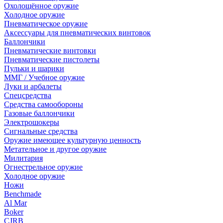
Охолощённое оружие
Холодное оружие
Пневматическое оружие
Аксессуары для пневматических винтовок
Баллончики
Пневматические винтовки
Пневматические пистолеты
Пульки и шарики
ММГ / Учебное оружие
Луки и арбалеты
Спецсредства
Средства самообороны
Газовые баллончики
Электрошокеры
Сигнальные средства
Оружие имеющее культурную ценность
Метательное и другое оружие
Милитария
Огнестрельное оружие
Холодное оружие
Ножи
Benchmade
Al Mar
Boker
CJRB