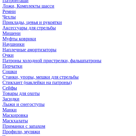
Патронташи
Ложи, Комплекты шасси
Ремни
Чехлы
Приклады, цевья и рукоятки
Аксессуары для стрельбы
Мишени
Муфты коврики
Наушники
Наплечные амортизаторы
Очки
Патроны холодной пристрелки, фальшпатроны
Перчатки
Сошки
Станки, упоры, мешки для стрельбы
Стикхант (наклейки на патроны)
Сейфы
Товары для охоты
Засидки
Лыжи и снегоступы
Манки
Маскировка
Маскхалаты
Приманки с запахом
Профили, муляжи