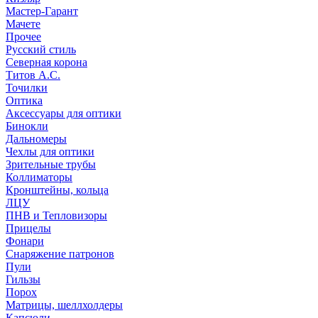
Мастер-Гарант
Мачете
Прочее
Русский стиль
Северная корона
Титов А.С.
Точилки
Оптика
Аксессуары для оптики
Бинокли
Дальномеры
Чехлы для оптики
Зрительные трубы
Коллиматоры
Кронштейны, кольца
ЛЦУ
ПНВ и Тепловизоры
Прицелы
Фонари
Снаряжение патронов
Пули
Гильзы
Порох
Матрицы, шеллхолдеры
Капсюли