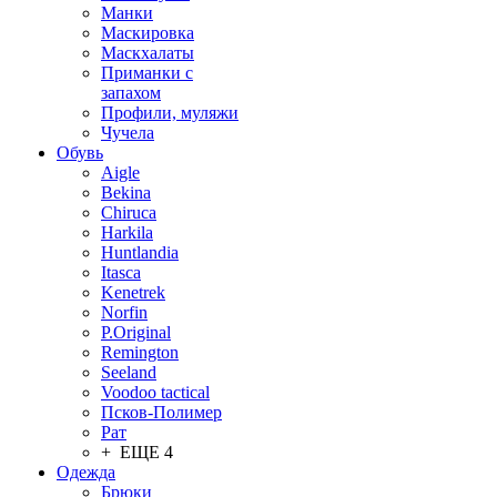
Манки
Маскировка
Маскхалаты
Приманки с
запахом
Профили, муляжи
Чучела
Обувь
Aigle
Bekina
Chiruсa
Harkila
Huntlandia
Itasca
Kenetrek
Norfin
P.Original
Remington
Seeland
Voodoo tactical
Псков-Полимер
Рат
+ ЕЩЕ 4
Одежда
Брюки