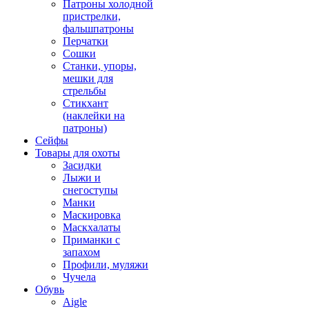
Патроны холодной
пристрелки,
фальшпатроны
Перчатки
Сошки
Станки, упоры,
мешки для
стрельбы
Стикхант
(наклейки на
патроны)
Сейфы
Товары для охоты
Засидки
Лыжи и
снегоступы
Манки
Маскировка
Маскхалаты
Приманки с
запахом
Профили, муляжи
Чучела
Обувь
Aigle