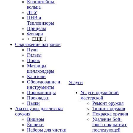
Кронштейны,
кольца
ЛЦУ
ПНВ и
Тепловизоры
Прицелы
Фонари
+ ЕЩЕ 1
Снаряжение патронов
Пули
Гильзы
Порох
Матрицы,
шеллхолдеры
Капсюли
Оборудование и
Услуги
инструменты
Пороховницы
Услуги оружейной
Прокладки
мастерской
Пыжи
Ремонт оружия
Аксессуары для чистки
Тюнинг оружия
оружия
Покраска оружия
Вишеры
Удаление Soft-
Ёршики
touch покрытия с
Наборы для чистки
последующей