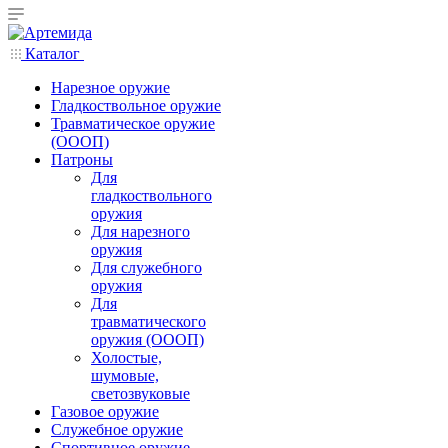
Каталог
Нарезное оружие
Гладкоствольное оружие
Травматическое оружие
(ОООП)
Патроны
Для
гладкоствольного
оружия
Для нарезного
оружия
Для служебного
оружия
Для
травматического
оружия (ОООП)
Холостые,
шумовые,
светозвуковые
Газовое оружие
Служебное оружие
Спортивное оружие