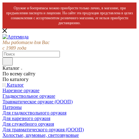
Оружие и боеприпасы можно приобрести только лично, в магазине, при
предъявлении паспорта и лицензии. На сайте эта продукция представлена в целях
ознакомления с ассортиментом розничного магазина, ее нельзя приобрести
дистанционно.
Мы работаем для Вас
с 1989 года
Каталог
По всему сайту
По каталогу
Каталог
Нарезное оружие
Гладкоствольное оружие
Травматическое оружие (ОООП)
Патроны
Для гладкоствольного оружия
Для нарезного оружия
Для служебного оружия
Для травматического оружия (ОООП)
Холостые, шумовые, светозвуковые