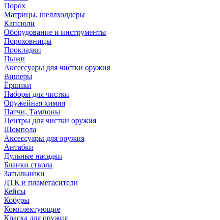
Порох
Матрицы, шеллхолдеры
Капсюли
Оборудование и инструменты
Пороховницы
Прокладки
Пыжи
Аксессуары для чистки оружия
Вишеры
Ёршики
Наборы для чистки
Оружейная химия
Патчи, Тампоны
Центры для чистки оружия
Шомпола
Аксессуары для оружия
Антабки
Дульные насадки
Бланки ствола
Затыльники
ДТК и пламегасители
Кейсы
Кобуры
Комплектующие
Краска для оружия