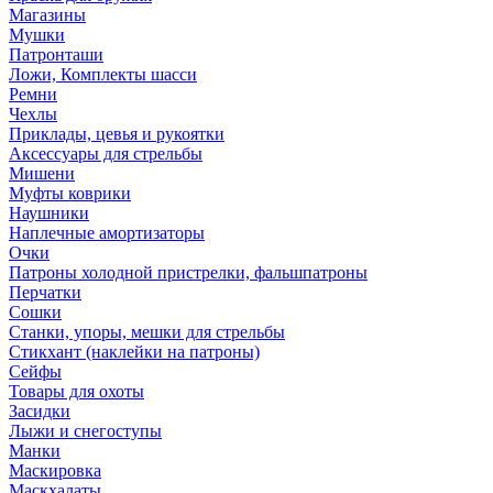
Магазины
Мушки
Патронташи
Ложи, Комплекты шасси
Ремни
Чехлы
Приклады, цевья и рукоятки
Аксессуары для стрельбы
Мишени
Муфты коврики
Наушники
Наплечные амортизаторы
Очки
Патроны холодной пристрелки, фальшпатроны
Перчатки
Сошки
Станки, упоры, мешки для стрельбы
Стикхант (наклейки на патроны)
Сейфы
Товары для охоты
Засидки
Лыжи и снегоступы
Манки
Маскировка
Маскхалаты