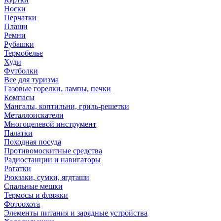
Носки
Перчатки
Плащи
Ремни
Рубашки
Термобелье
Худи
Футболки
Все для туризма
Газовые горелки, лампы, печки
Компасы
Мангалы, коптильни, гриль-решетки
Металлоискатели
Многоцелевой инструмент
Палатки
Походная посуда
Противомоскитные средства
Радиостанции и навигаторы
Рогатки
Рюкзаки, сумки, ягдташи
Спальные мешки
Термосы и фляжки
Фотоохота
Элементы питания и зарядные устройства