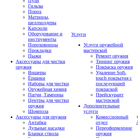
Пули
Гильзы
Порох
Матрицы,
шеллхолдеры
Капсюли
Оборудование и
Услуги
инструменты
Пороховницы
Услуги оружейной
Прокладки
мастерской
Пыжи
Ремонт оружия
Аксессуары для чистки
Тюнинг оружия
оружия
Покраска оружия
Вишеры
Удаление Soft-
Ёршики
touch покрытия с
Наборы для чистки
последующей
Оружейная химия
покраской
Патчи, Тампоны
Прейскурант
Центры для чистки
мастерской
оружия
Дополнительные
Шомпола
услуги
Аксессуары для оружия
Комиссионный
Антабки
отдел
Дульные насадки
Переоформление
Бланки ствола
оружия