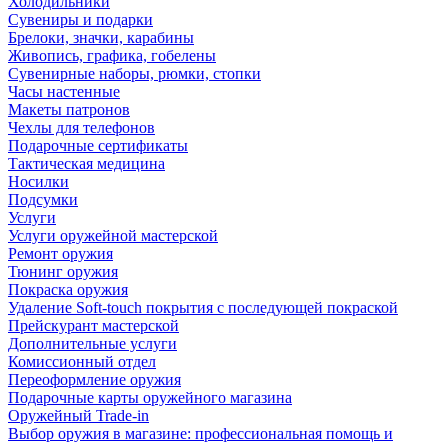
Холодильники
Сувениры и подарки
Брелоки, значки, карабины
Живопись, графика, гобелены
Сувенирные наборы, рюмки, стопки
Часы настенные
Макеты патронов
Чехлы для телефонов
Подарочные сертификаты
Тактическая медицина
Носилки
Подсумки
Услуги
Услуги оружейной мастерской
Ремонт оружия
Тюнинг оружия
Покраска оружия
Удаление Soft-touch покрытия с последующей покраской
Прейскурант мастерской
Дополнительные услуги
Комиссионный отдел
Переоформление оружия
Подарочные карты оружейного магазина
Оружейный Trade-in
Выбор оружия в магазине: профессиональная помощь и