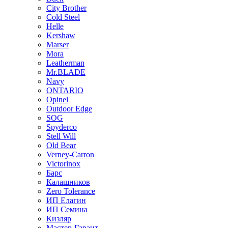
City Brother
Cold Steel
Helle
Kershaw
Marser
Mora
Leatherman
Mr.BLADE
Navy
ONTARIO
Opinel
Outdoor Edge
SOG
Spyderco
Stell Will
Old Bear
Verney-Carron
Victorinox
Барс
Калашников
Zero Tolerance
ИП Елагин
ИП Семина
Кизляр
Мастер-Гарант