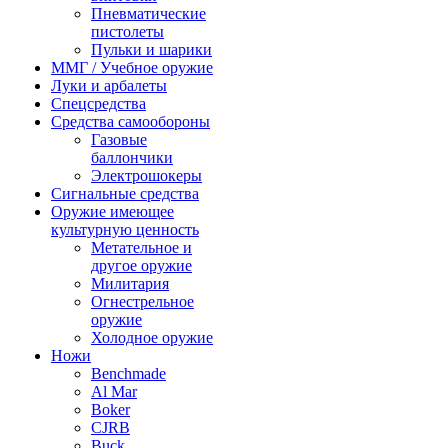
Пневматические
пистолеты
Пульки и шарики
ММГ / Учебное оружие
Луки и арбалеты
Спецсредства
Средства самообороны
Газовые
баллончики
Электрошокеры
Сигнальные средства
Оружие имеющее
культурную ценность
Метательное и
другое оружие
Милитария
Огнестрельное
оружие
Холодное оружие
Ножи
Benchmade
Al Mar
Boker
CJRB
Buck