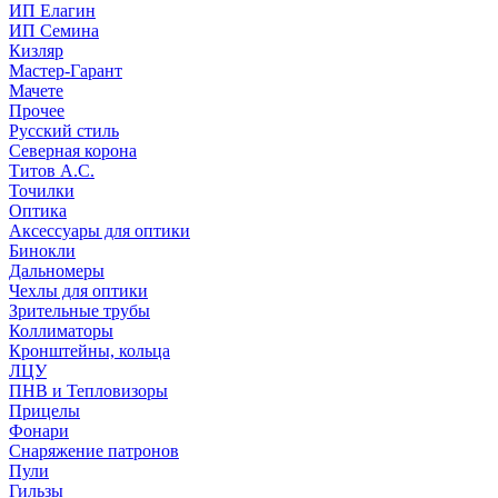
ИП Елагин
ИП Семина
Кизляр
Мастер-Гарант
Мачете
Прочее
Русский стиль
Северная корона
Титов А.С.
Точилки
Оптика
Аксессуары для оптики
Бинокли
Дальномеры
Чехлы для оптики
Зрительные трубы
Коллиматоры
Кронштейны, кольца
ЛЦУ
ПНВ и Тепловизоры
Прицелы
Фонари
Снаряжение патронов
Пули
Гильзы