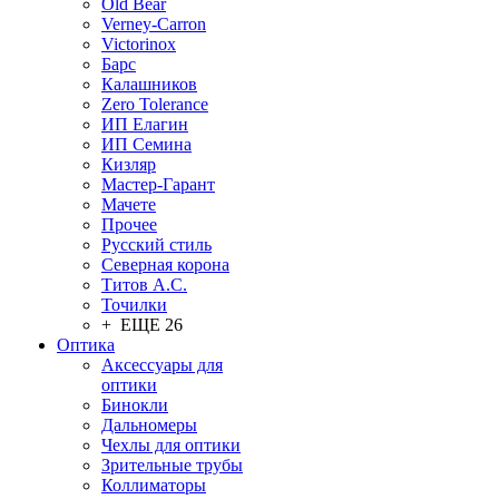
Old Bear
Verney-Carron
Victorinox
Барс
Калашников
Zero Tolerance
ИП Елагин
ИП Семина
Кизляр
Мастер-Гарант
Мачете
Прочее
Русский стиль
Северная корона
Титов А.С.
Точилки
+ ЕЩЕ 26
Оптика
Аксессуары для
оптики
Бинокли
Дальномеры
Чехлы для оптики
Зрительные трубы
Коллиматоры