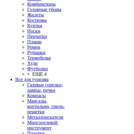
Комбинезоны
Головные уборы
Жилеты
Костюмы
Куртки
Носки
Перчатки
Плащи
Ремни
Рубашки
Термобелье
Худи
Футболки
+ ЕЩЕ 4
Все для туризма
Газовые горелки,
лампы, печки
Компасы
Мангалы,
коптильни, гриль-
решетки
Металлоискатели
Многоцелевой
инструмент
Палатки