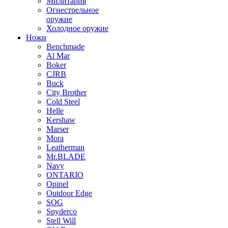
Милитария
Огнестрельное
оружие
Холодное оружие
Ножи
Benchmade
Al Mar
Boker
CJRB
Buck
City Brother
Cold Steel
Helle
Kershaw
Marser
Mora
Leatherman
Mr.BLADE
Navy
ONTARIO
Opinel
Outdoor Edge
SOG
Spyderco
Stell Will