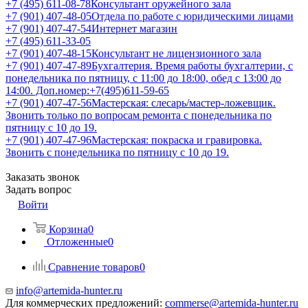
+7 (495) 611-08-78
Консультант оружейного зала
+7 (901) 407-48-05
Отдела по работе с юридическими лицами
+7 (901) 407-47-54
Интернет магазин
+7 (495) 611-33-05
+7 (901) 407-48-15
Консультант не лицензионного зала
+7 (901) 407-47-89
Бухгалтерия. Время работы бухгалтерии, с
понедельника по пятницу, с 11:00 до 18:00, обед с 13:00 до
14:00. Доп.номер:+7(495)611-59-65
+7 (901) 407-47-56
Мастерская: слесарь/мастер-ложевщик.
Звонить только по вопросам ремонта с понедельника по
пятницу с 10 до 19.
+7 (901) 407-47-96
Мастерская: покраска и гравировка.
Звонить с понедельника по пятницу с 10 до 19.
Заказать звонок
Задать вопрос
Войти
Корзина
0
Отложенные
0
Сравнение товаров
0
info@artemida-hunter.ru
Для коммерческих предложений:
commerse@artemida-hunter.ru