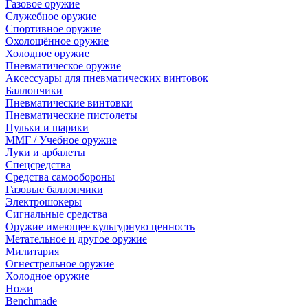
Газовое оружие
Служебное оружие
Спортивное оружие
Охолощённое оружие
Холодное оружие
Пневматическое оружие
Аксессуары для пневматических винтовок
Баллончики
Пневматические винтовки
Пневматические пистолеты
Пульки и шарики
ММГ / Учебное оружие
Луки и арбалеты
Спецсредства
Средства самообороны
Газовые баллончики
Электрошокеры
Сигнальные средства
Оружие имеющее культурную ценность
Метательное и другое оружие
Милитария
Огнестрельное оружие
Холодное оружие
Ножи
Benchmade