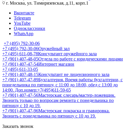
г. Москва, ул. Тимирязевская, д.11, корп.1
Вконтакте
Telegram
YouTube
Одноклассники
WhatsApp
+7 (495) 792-30-06
+7 (495) 792-30-06
Оружейный зал
+7 (495) 611-08-78
Консультант оружейного зала
+7 (901) 407-48-05
Отдела по работе с юридическими лицами
+7 (901) 407-47-54
Интернет магазин
+7 (495) 611-33-05
+7 (901) 407-48-15
Консультант не лицензионного зала
+7 (901) 407-47-89
Бухгалтерия. Время работы бухгалтерии, с
понедельника по пятницу, с 11:00 до 18:00, обед с 13:00 до
14:00. Доп.номер:+7(495)611-59-65
+7 (901) 407-47-56
Мастерская: слесарь/мастер-ложевщик.
Звонить только по вопросам ремонта с понедельника по
пятницу с 10 до 19.
+7 (901) 407-47-96
Мастерская: покраска и гравировка.
Звонить с понедельника по пятницу с 10 до 19.
Заказать звонок