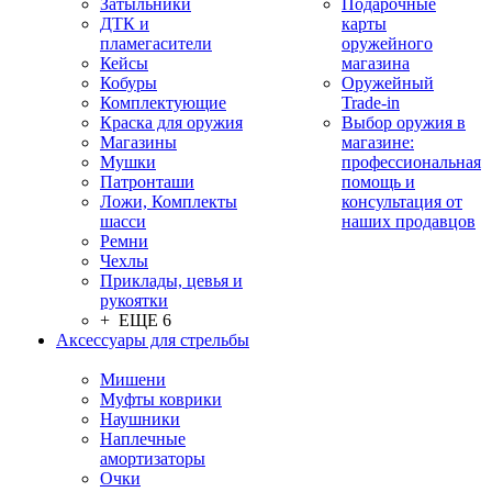
Затыльники
Подарочные
ДТК и
карты
пламегасители
оружейного
Кейсы
магазина
Кобуры
Оружейный
Комплектующие
Trade-in
Краска для оружия
Выбор оружия в
Магазины
магазине:
Мушки
профессиональная
Патронташи
помощь и
Ложи, Комплекты
консультация от
шасси
наших продавцов
Ремни
Чехлы
Приклады, цевья и
рукоятки
+ ЕЩЕ 6
Аксессуары для стрельбы
Мишени
Муфты коврики
Наушники
Наплечные
амортизаторы
Очки