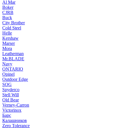
Al Mar
Boker
CJRB
Buck
City Brother
Cold Steel
Helle
Kershaw
Marser
Mora
Leatherman
Mr.BLADE
Navy
ONTARIO
Opinel
Outdoor Edge
SOG
Spyderco
Stell Will
Old Bear
Verney-Carron
Victorinox
Барс
Калашников
Zero Tolerance