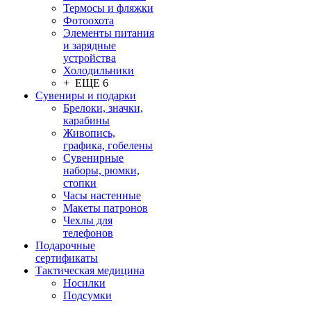
Термосы и фляжки
Фотоохота
Элементы питания
и зарядные
устройства
Холодильники
+ ЕЩЕ 6
Сувениры и подарки
Брелоки, значки,
карабины
Живопись,
графика, гобелены
Сувенирные
наборы, рюмки,
стопки
Часы настенные
Макеты патронов
Чехлы для
телефонов
Подарочные
сертификаты
Тактическая медицина
Носилки
Подсумки