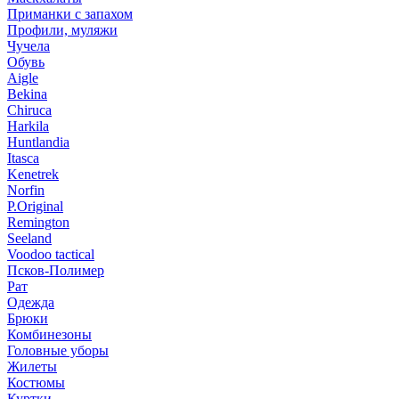
Приманки с запахом
Профили, муляжи
Чучела
Обувь
Aigle
Bekina
Chiruсa
Harkila
Huntlandia
Itasca
Kenetrek
Norfin
P.Original
Remington
Seeland
Voodoo tactical
Псков-Полимер
Рат
Одежда
Брюки
Комбинезоны
Головные уборы
Жилеты
Костюмы
Куртки