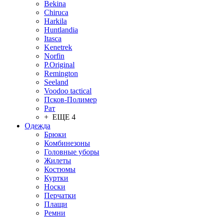
Bekina
Chiruсa
Harkila
Huntlandia
Itasca
Kenetrek
Norfin
P.Original
Remington
Seeland
Voodoo tactical
Псков-Полимер
Рат
+ ЕЩЕ 4
Одежда
Брюки
Комбинезоны
Головные уборы
Жилеты
Костюмы
Куртки
Носки
Перчатки
Плащи
Ремни