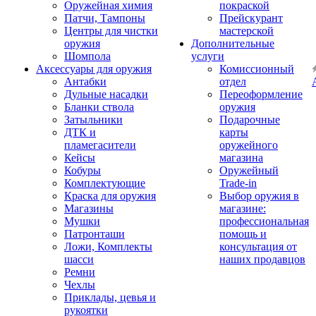
Оружейная химия
покраской
Патчи, Тампоны
Прейскурант
Центры для чистки
мастерской
оружия
Дополнительные
Шомпола
услуги
Аксессуары для оружия
Комиссионный
Антабки
отдел
Дульные насадки
Переоформление
Бланки ствола
оружия
Затыльники
Подарочные
ДТК и
карты
пламегасители
оружейного
Кейсы
магазина
Кобуры
Оружейный
Комплектующие
Trade-in
Краска для оружия
Выбор оружия в
Магазины
магазине:
Мушки
профессиональная
Патронташи
помощь и
Ложи, Комплекты
консультация от
шасси
наших продавцов
Ремни
Чехлы
Приклады, цевья и
рукоятки