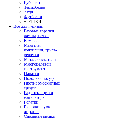
Рубашки
Термобелье
Худи
Футболки
+ ЕЩЕ 4
Все для туризма
Газовые горелки,
лампы, печки
Компасы
Мангалы,
коптильни, гриль-
решетки
Металлоискатели
Многоцелевой
инструмент
Палатки
Походная посуда
Противомоскитные
средства
Радиостанции и
навигаторы
Рогатки
Рюкзаки, сумки,
ягдташи
Спальные мешки