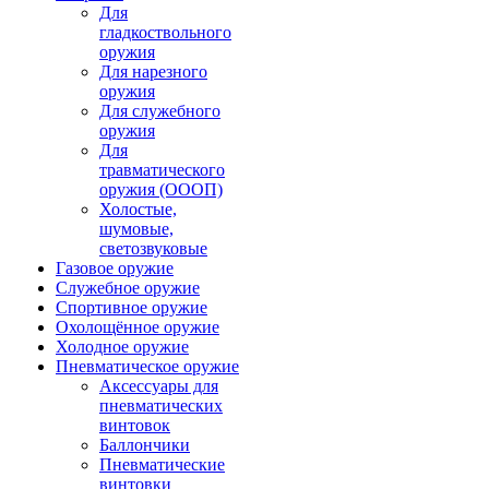
Для
гладкоствольного
оружия
Для нарезного
оружия
Для служебного
оружия
Для
травматического
оружия (ОООП)
Холостые,
шумовые,
светозвуковые
Газовое оружие
Служебное оружие
Спортивное оружие
Охолощённое оружие
Холодное оружие
Пневматическое оружие
Аксессуары для
пневматических
винтовок
Баллончики
Пневматические
винтовки