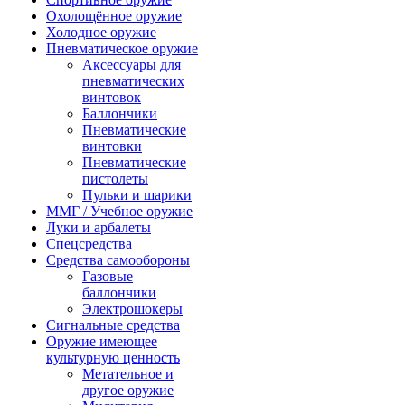
Охолощённое оружие
Холодное оружие
Пневматическое оружие
Аксессуары для
пневматических
винтовок
Баллончики
Пневматические
винтовки
Пневматические
пистолеты
Пульки и шарики
ММГ / Учебное оружие
Луки и арбалеты
Спецсредства
Средства самообороны
Газовые
баллончики
Электрошокеры
Сигнальные средства
Оружие имеющее
культурную ценность
Метательное и
другое оружие