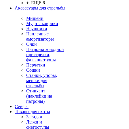
+ ЕЩЕ 6
Аксессуары для стрельбы
Мишени
Муфты коврики
Наушники
Наплечные
амортизаторы
Очки
Патроны холодной
пристрелки,
фальшпатроны
Перчатки
Сошки
Станки, упоры,
мешки для
стрельбы
Стикхант
(наклейки на
патроны)
Сейфы
Товары для охоты
Засидки
Лыжи и
снегоступы