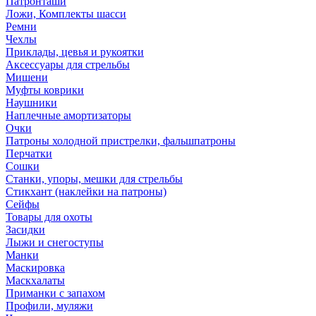
Патронташи
Ложи, Комплекты шасси
Ремни
Чехлы
Приклады, цевья и рукоятки
Аксессуары для стрельбы
Мишени
Муфты коврики
Наушники
Наплечные амортизаторы
Очки
Патроны холодной пристрелки, фальшпатроны
Перчатки
Сошки
Станки, упоры, мешки для стрельбы
Стикхант (наклейки на патроны)
Сейфы
Товары для охоты
Засидки
Лыжи и снегоступы
Манки
Маскировка
Маскхалаты
Приманки с запахом
Профили, муляжи