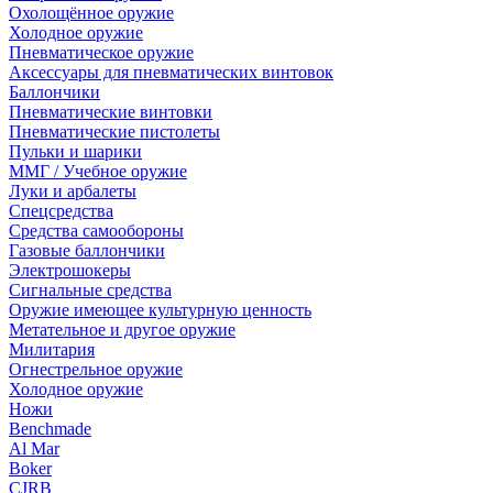
Охолощённое оружие
Холодное оружие
Пневматическое оружие
Аксессуары для пневматических винтовок
Баллончики
Пневматические винтовки
Пневматические пистолеты
Пульки и шарики
ММГ / Учебное оружие
Луки и арбалеты
Спецсредства
Средства самообороны
Газовые баллончики
Электрошокеры
Сигнальные средства
Оружие имеющее культурную ценность
Метательное и другое оружие
Милитария
Огнестрельное оружие
Холодное оружие
Ножи
Benchmade
Al Mar
Boker
CJRB