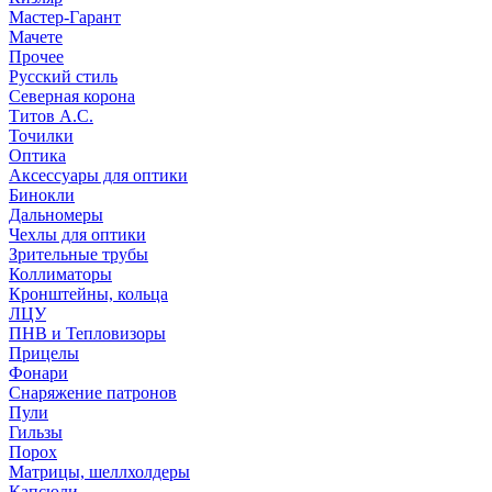
Мастер-Гарант
Мачете
Прочее
Русский стиль
Северная корона
Титов А.С.
Точилки
Оптика
Аксессуары для оптики
Бинокли
Дальномеры
Чехлы для оптики
Зрительные трубы
Коллиматоры
Кронштейны, кольца
ЛЦУ
ПНВ и Тепловизоры
Прицелы
Фонари
Снаряжение патронов
Пули
Гильзы
Порох
Матрицы, шеллхолдеры
Капсюли