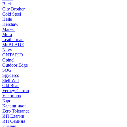
Buck
City Brother
Cold Steel
Helle
Kershaw
Marser
Mora
Leatherman
Mr.BLADE
Navy
ONTARIO
Opinel
Outdoor Edge
SOG
Spyderco
Stell Will
Old Bear
Verney-Carron
Victorinox
Барс
Калашников
Zero Tolerance
ИП Елагин
ИП Семина
Кизляр