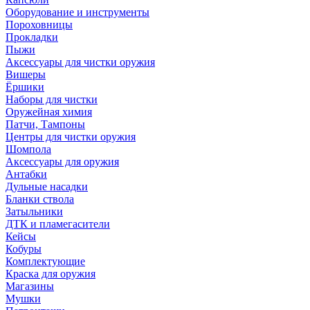
Оборудование и инструменты
Пороховницы
Прокладки
Пыжи
Аксессуары для чистки оружия
Вишеры
Ёршики
Наборы для чистки
Оружейная химия
Патчи, Тампоны
Центры для чистки оружия
Шомпола
Аксессуары для оружия
Антабки
Дульные насадки
Бланки ствола
Затыльники
ДТК и пламегасители
Кейсы
Кобуры
Комплектующие
Краска для оружия
Магазины
Мушки