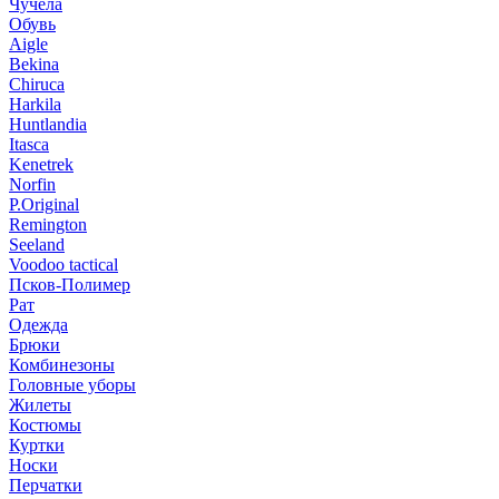
Чучела
Обувь
Aigle
Bekina
Chiruсa
Harkila
Huntlandia
Itasca
Kenetrek
Norfin
P.Original
Remington
Seeland
Voodoo tactical
Псков-Полимер
Рат
Одежда
Брюки
Комбинезоны
Головные уборы
Жилеты
Костюмы
Куртки
Носки
Перчатки