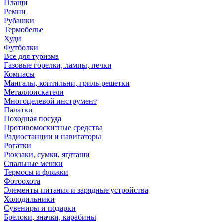
Плащи
Ремни
Рубашки
Термобелье
Худи
Футболки
Все для туризма
Газовые горелки, лампы, печки
Компасы
Мангалы, коптильни, гриль-решетки
Металлоискатели
Многоцелевой инструмент
Палатки
Походная посуда
Противомоскитные средства
Радиостанции и навигаторы
Рогатки
Рюкзаки, сумки, ягдташи
Спальные мешки
Термосы и фляжки
Фотоохота
Элементы питания и зарядные устройства
Холодильники
Сувениры и подарки
Брелоки, значки, карабины