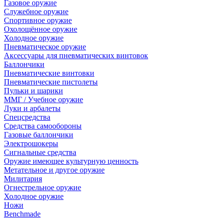
Газовое оружие
Служебное оружие
Спортивное оружие
Охолощённое оружие
Холодное оружие
Пневматическое оружие
Аксессуары для пневматических винтовок
Баллончики
Пневматические винтовки
Пневматические пистолеты
Пульки и шарики
ММГ / Учебное оружие
Луки и арбалеты
Спецсредства
Средства самообороны
Газовые баллончики
Электрошокеры
Сигнальные средства
Оружие имеющее культурную ценность
Метательное и другое оружие
Милитария
Огнестрельное оружие
Холодное оружие
Ножи
Benchmade