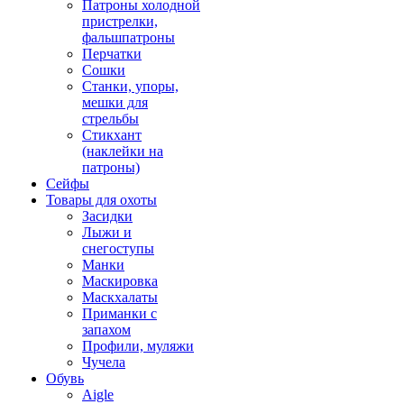
Патроны холодной
пристрелки,
фальшпатроны
Перчатки
Сошки
Станки, упоры,
мешки для
стрельбы
Стикхант
(наклейки на
патроны)
Сейфы
Товары для охоты
Засидки
Лыжи и
снегоступы
Манки
Маскировка
Маскхалаты
Приманки с
запахом
Профили, муляжи
Чучела
Обувь
Aigle