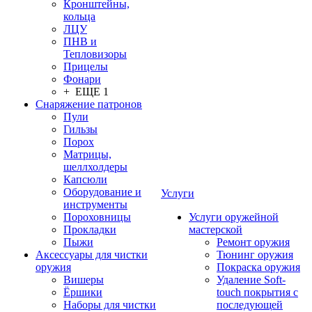
Кронштейны,
кольца
ЛЦУ
ПНВ и
Тепловизоры
Прицелы
Фонари
+ ЕЩЕ 1
Снаряжение патронов
Пули
Гильзы
Порох
Матрицы,
шеллхолдеры
Капсюли
Оборудование и
Услуги
инструменты
Пороховницы
Услуги оружейной
Прокладки
мастерской
Пыжи
Ремонт оружия
Аксессуары для чистки
Тюнинг оружия
оружия
Покраска оружия
Вишеры
Удаление Soft-
Ёршики
touch покрытия с
Наборы для чистки
последующей