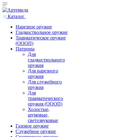
Каталог
Нарезное оружие
Гладкоствольное оружие
Травматическое оружие
(ОООП)
Патроны
Для
гладкоствольного
оружия
Для нарезного
оружия
Для служебного
оружия
Для
травматического
оружия (ОООП)
Холостые,
шумовые,
светозвуковые
Газовое оружие
Служебное оружие
Спортивное оружие