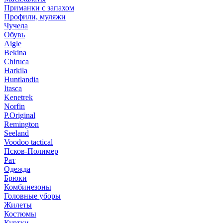
Приманки с запахом
Профили, муляжи
Чучела
Обувь
Aigle
Bekina
Chiruсa
Harkila
Huntlandia
Itasca
Kenetrek
Norfin
P.Original
Remington
Seeland
Voodoo tactical
Псков-Полимер
Рат
Одежда
Брюки
Комбинезоны
Головные уборы
Жилеты
Костюмы
Куртки