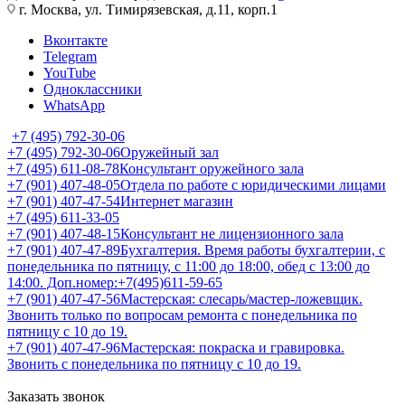
г. Москва, ул. Тимирязевская, д.11, корп.1
Вконтакте
Telegram
YouTube
Одноклассники
WhatsApp
+7 (495) 792-30-06
+7 (495) 792-30-06
Оружейный зал
+7 (495) 611-08-78
Консультант оружейного зала
+7 (901) 407-48-05
Отдела по работе с юридическими лицами
+7 (901) 407-47-54
Интернет магазин
+7 (495) 611-33-05
+7 (901) 407-48-15
Консультант не лицензионного зала
+7 (901) 407-47-89
Бухгалтерия. Время работы бухгалтерии, с
понедельника по пятницу, с 11:00 до 18:00, обед с 13:00 до
14:00. Доп.номер:+7(495)611-59-65
+7 (901) 407-47-56
Мастерская: слесарь/мастер-ложевщик.
Звонить только по вопросам ремонта с понедельника по
пятницу с 10 до 19.
+7 (901) 407-47-96
Мастерская: покраска и гравировка.
Звонить с понедельника по пятницу с 10 до 19.
Заказать звонок