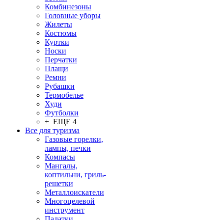
Комбинезоны
Головные уборы
Жилеты
Костюмы
Куртки
Носки
Перчатки
Плащи
Ремни
Рубашки
Термобелье
Худи
Футболки
+ ЕЩЕ 4
Все для туризма
Газовые горелки,
лампы, печки
Компасы
Мангалы,
коптильни, гриль-
решетки
Металлоискатели
Многоцелевой
инструмент
Палатки