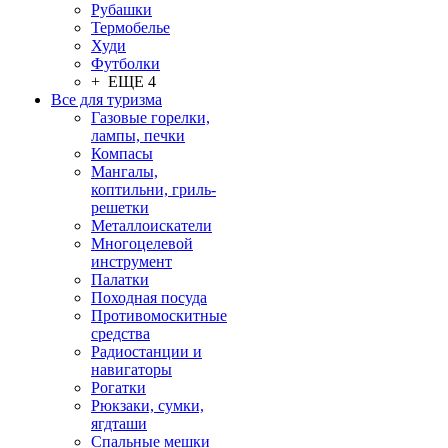
Рубашки
Термобелье
Худи
Футболки
+ ЕЩЕ 4
Все для туризма
Газовые горелки,
лампы, печки
Компасы
Мангалы,
коптильни, гриль-
решетки
Металлоискатели
Многоцелевой
инструмент
Палатки
Походная посуда
Противомоскитные
средства
Радиостанции и
навигаторы
Рогатки
Рюкзаки, сумки,
ягдташи
Спальные мешки