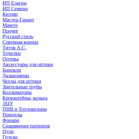
ИП Елагин
ИП Семина
Кизляр
Мастер-Гарант
Мачете
Прочее
Русский стиль
Северная корона
Титов А.С.
Точилки
Оптика
Аксессуары для оптики
Бинокли
Дальномеры
Чехлы для оптики
Зрительные трубы
Коллиматоры
Кронштейны, кольца
ЛЦУ
ПНВ и Тепловизоры
Прицелы
Фонари
Снаряжение патронов
Пули
Гильзы