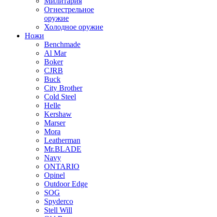
Милитария
Огнестрельное
оружие
Холодное оружие
Ножи
Benchmade
Al Mar
Boker
CJRB
Buck
City Brother
Cold Steel
Helle
Kershaw
Marser
Mora
Leatherman
Mr.BLADE
Navy
ONTARIO
Opinel
Outdoor Edge
SOG
Spyderco
Stell Will