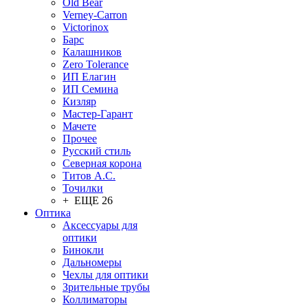
Old Bear
Verney-Carron
Victorinox
Барс
Калашников
Zero Tolerance
ИП Елагин
ИП Семина
Кизляр
Мастер-Гарант
Мачете
Прочее
Русский стиль
Северная корона
Титов А.С.
Точилки
+ ЕЩЕ 26
Оптика
Аксессуары для
оптики
Бинокли
Дальномеры
Чехлы для оптики
Зрительные трубы
Коллиматоры