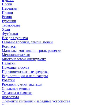
Носки
Перчатки
Плащи
Ремни
Рубашки
Термобелье
Худи
Футболки
Все для туризма
Газовые горелки, лампы, печки
Компасы
Мангалы, коптильни, гриль-решетки
Металлоискатели
Многоцелевой инструмент
Палатки
Походная посуда
Противомоскитные средства
Радиостанции и навигаторы
Рогатки
Рюкзаки, сумки, ягдташи
Спальные мешки
Термосы и фляжки
Фотоохота
Элементы питания и зарядные устройства