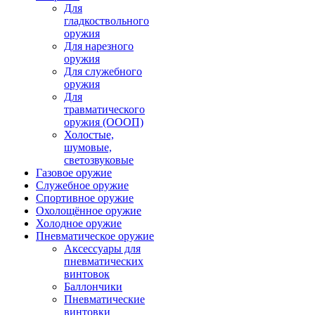
Для
гладкоствольного
оружия
Для нарезного
оружия
Для служебного
оружия
Для
травматического
оружия (ОООП)
Холостые,
шумовые,
светозвуковые
Газовое оружие
Служебное оружие
Спортивное оружие
Охолощённое оружие
Холодное оружие
Пневматическое оружие
Аксессуары для
пневматических
винтовок
Баллончики
Пневматические
винтовки