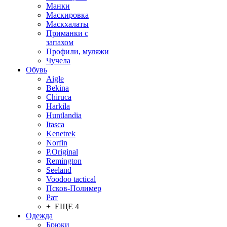
Манки
Маскировка
Маскхалаты
Приманки с
запахом
Профили, муляжи
Чучела
Обувь
Aigle
Bekina
Chiruсa
Harkila
Huntlandia
Itasca
Kenetrek
Norfin
P.Original
Remington
Seeland
Voodoo tactical
Псков-Полимер
Рат
+ ЕЩЕ 4
Одежда
Брюки