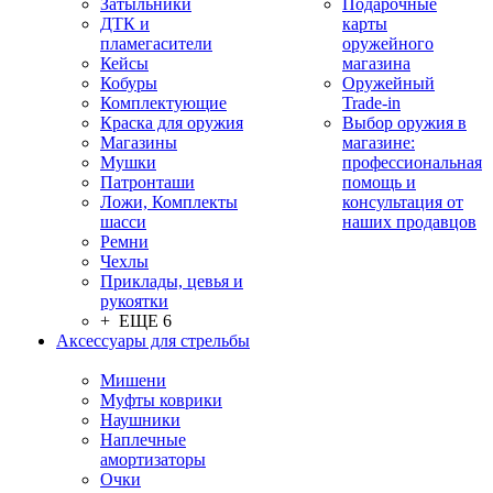
Затыльники
Подарочные
ДТК и
карты
пламегасители
оружейного
Кейсы
магазина
Кобуры
Оружейный
Комплектующие
Trade-in
Краска для оружия
Выбор оружия в
Магазины
магазине:
Мушки
профессиональная
Патронташи
помощь и
Ложи, Комплекты
консультация от
шасси
наших продавцов
Ремни
Чехлы
Приклады, цевья и
рукоятки
+ ЕЩЕ 6
Аксессуары для стрельбы
Мишени
Муфты коврики
Наушники
Наплечные
амортизаторы
Очки