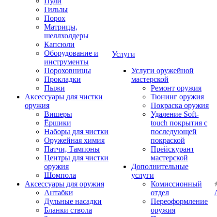
Пули
Гильзы
Порох
Матрицы,
шеллхолдеры
Капсюли
Оборудование и
Услуги
инструменты
Пороховницы
Услуги оружейной
Прокладки
мастерской
Пыжи
Ремонт оружия
Аксессуары для чистки
Тюнинг оружия
оружия
Покраска оружия
Вишеры
Удаление Soft-
Ёршики
touch покрытия с
Наборы для чистки
последующей
Оружейная химия
покраской
Патчи, Тампоны
Прейскурант
Центры для чистки
мастерской
оружия
Дополнительные
Шомпола
услуги
Аксессуары для оружия
Комиссионный
Антабки
отдел
Дульные насадки
Переоформление
Бланки ствола
оружия