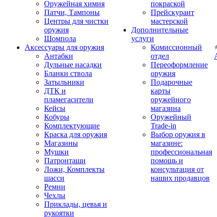
Оружейная химия
покраской
Патчи, Тампоны
Прейскурант
Центры для чистки
мастерской
оружия
Дополнительные
Шомпола
услуги
Аксессуары для оружия
Комиссионный
Антабки
отдел
Дульные насадки
Переоформление
Бланки ствола
оружия
Затыльники
Подарочные
ДТК и
карты
пламегасители
оружейного
Кейсы
магазина
Кобуры
Оружейный
Комплектующие
Trade-in
Краска для оружия
Выбор оружия в
Магазины
магазине:
Мушки
профессиональная
Патронташи
помощь и
Ложи, Комплекты
консультация от
шасси
наших продавцов
Ремни
Чехлы
Приклады, цевья и
рукоятки