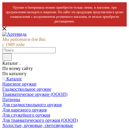
Оружие и боеприпасы можно приобрести только лично, в магазине, при
предъявлении паспорта и лицензии. На сайте эта продукция представлена в целях
ознакомления с ассортиментом розничного магазина, ее нельзя приобрести
дистанционно.
Мы работаем для Вас
с 1989 года
Каталог
По всему сайту
По каталогу
Каталог
Нарезное оружие
Гладкоствольное оружие
Травматическое оружие (ОООП)
Патроны
Для гладкоствольного оружия
Для нарезного оружия
Для служебного оружия
Для травматического оружия (ОООП)
Холостые, шумовые, светозвуковые