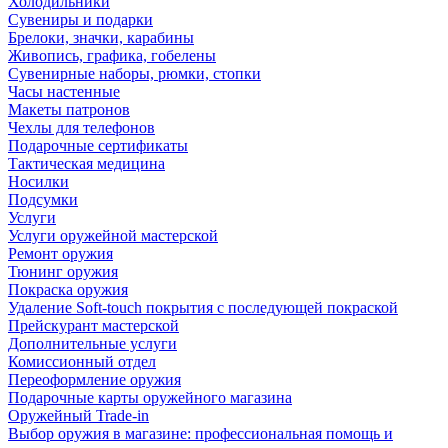
Холодильники
Сувениры и подарки
Брелоки, значки, карабины
Живопись, графика, гобелены
Сувенирные наборы, рюмки, стопки
Часы настенные
Макеты патронов
Чехлы для телефонов
Подарочные сертификаты
Тактическая медицина
Носилки
Подсумки
Услуги
Услуги оружейной мастерской
Ремонт оружия
Тюнинг оружия
Покраска оружия
Удаление Soft-touch покрытия с последующей покраской
Прейскурант мастерской
Дополнительные услуги
Комиссионный отдел
Переоформление оружия
Подарочные карты оружейного магазина
Оружейный Trade-in
Выбор оружия в магазине: профессиональная помощь и