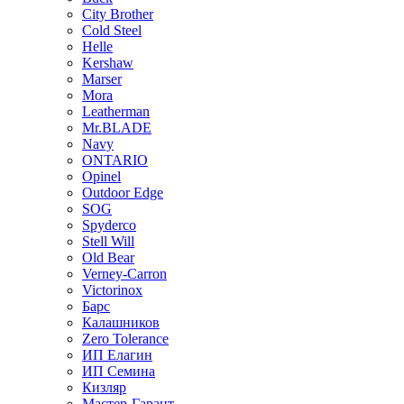
City Brother
Cold Steel
Helle
Kershaw
Marser
Mora
Leatherman
Mr.BLADE
Navy
ONTARIO
Opinel
Outdoor Edge
SOG
Spyderco
Stell Will
Old Bear
Verney-Carron
Victorinox
Барс
Калашников
Zero Tolerance
ИП Елагин
ИП Семина
Кизляр
Мастер-Гарант