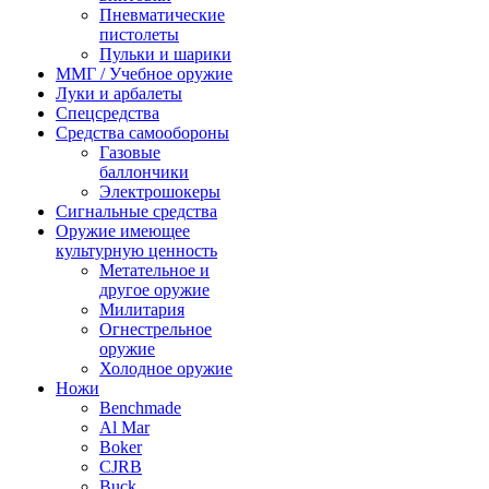
Пневматические
пистолеты
Пульки и шарики
ММГ / Учебное оружие
Луки и арбалеты
Спецсредства
Средства самообороны
Газовые
баллончики
Электрошокеры
Сигнальные средства
Оружие имеющее
культурную ценность
Метательное и
другое оружие
Милитария
Огнестрельное
оружие
Холодное оружие
Ножи
Benchmade
Al Mar
Boker
CJRB
Buck