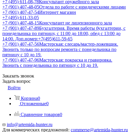
+7 (495) 611-08-78
Консультант оружейного зала
+7 (901) 407-48-05
Отдела по работе с юридическими лицами
+7 (901) 407-47-54
Интернет магазин
+7 (495) 611-33-05
+7 (901) 407-48-15
Консультант не лицензионного зала
+7 (901) 407-47-89
Бухгалтерия. Время работы бухгалтерии, с
понедельника по пятницу, с 11:00 до 18:00, обед с 13:00 до
14:00. Доп.номер:+7(495)611-59-65
+7 (901) 407-47-56
Мастерская: слесарь/мастер-ложевщик.
Звонить только по вопросам ремонта с понедельника по
пятницу с 10 до 19.
+7 (901) 407-47-96
Мастерская: покраска и гравировка.
Звонить с понедельника по пятницу с 10 до 19.
Заказать звонок
Задать вопрос
Войти
Корзина
0
Отложенные
0
Сравнение товаров
0
info@artemida-hunter.ru
Для коммерческих предложений:
commerse@artemida-hunter.ru