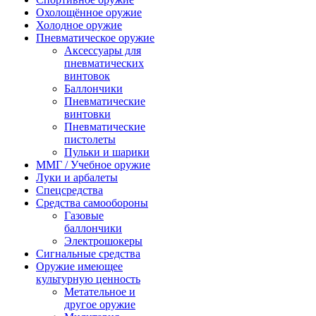
Охолощённое оружие
Холодное оружие
Пневматическое оружие
Аксессуары для
пневматических
винтовок
Баллончики
Пневматические
винтовки
Пневматические
пистолеты
Пульки и шарики
ММГ / Учебное оружие
Луки и арбалеты
Спецсредства
Средства самообороны
Газовые
баллончики
Электрошокеры
Сигнальные средства
Оружие имеющее
культурную ценность
Метательное и
другое оружие