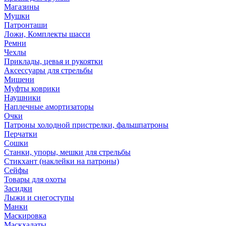
Магазины
Мушки
Патронташи
Ложи, Комплекты шасси
Ремни
Чехлы
Приклады, цевья и рукоятки
Аксессуары для стрельбы
Мишени
Муфты коврики
Наушники
Наплечные амортизаторы
Очки
Патроны холодной пристрелки, фальшпатроны
Перчатки
Сошки
Станки, упоры, мешки для стрельбы
Стикхант (наклейки на патроны)
Сейфы
Товары для охоты
Засидки
Лыжи и снегоступы
Манки
Маскировка
Маскхалаты