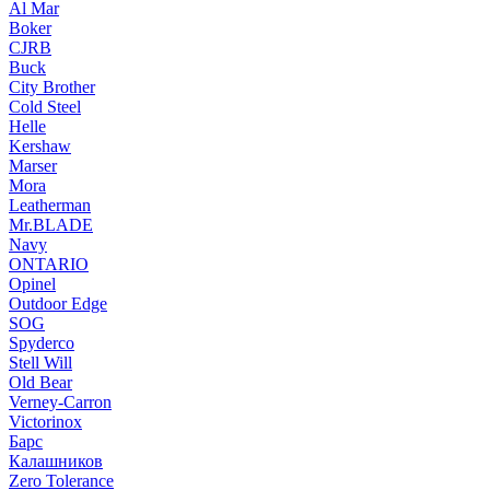
Al Mar
Boker
CJRB
Buck
City Brother
Cold Steel
Helle
Kershaw
Marser
Mora
Leatherman
Mr.BLADE
Navy
ONTARIO
Opinel
Outdoor Edge
SOG
Spyderco
Stell Will
Old Bear
Verney-Carron
Victorinox
Барс
Калашников
Zero Tolerance