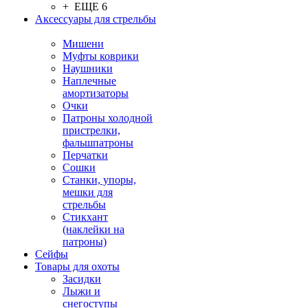
+ ЕЩЕ 6
Аксессуары для стрельбы
Мишени
Муфты коврики
Наушники
Наплечные
амортизаторы
Очки
Патроны холодной
пристрелки,
фальшпатроны
Перчатки
Сошки
Станки, упоры,
мешки для
стрельбы
Стикхант
(наклейки на
патроны)
Сейфы
Товары для охоты
Засидки
Лыжи и
снегоступы