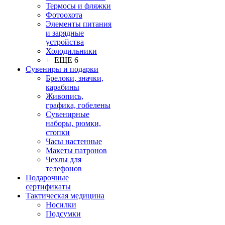
Термосы и фляжки
Фотоохота
Элементы питания
и зарядные
устройства
Холодильники
+ ЕЩЕ 6
Сувениры и подарки
Брелоки, значки,
карабины
Живопись,
графика, гобелены
Сувенирные
наборы, рюмки,
стопки
Часы настенные
Макеты патронов
Чехлы для
телефонов
Подарочные
сертификаты
Тактическая медицина
Носилки
Подсумки