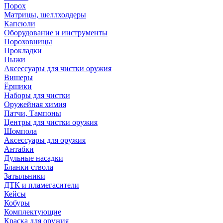
Порох
Матрицы, шеллхолдеры
Капсюли
Оборудование и инструменты
Пороховницы
Прокладки
Пыжи
Аксессуары для чистки оружия
Вишеры
Ёршики
Наборы для чистки
Оружейная химия
Патчи, Тампоны
Центры для чистки оружия
Шомпола
Аксессуары для оружия
Антабки
Дульные насадки
Бланки ствола
Затыльники
ДТК и пламегасители
Кейсы
Кобуры
Комплектующие
Краска для оружия