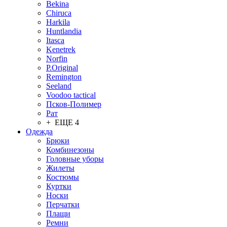
Bekina
Chiruсa
Harkila
Huntlandia
Itasca
Kenetrek
Norfin
P.Original
Remington
Seeland
Voodoo tactical
Псков-Полимер
Рат
+ ЕЩЕ 4
Одежда
Брюки
Комбинезоны
Головные уборы
Жилеты
Костюмы
Куртки
Носки
Перчатки
Плащи
Ремни