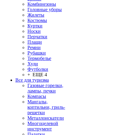
Комбинезоны
Головные уборы
Жилеты
Костюмы
Куртки
Носки
Перчатки
Плащи
Ремни
Рубашки
Термобелье
Худи
Футболки
+ ЕЩЕ 4
Все для туризма
Газовые горелки,
лампы, печки
Компасы
Мангалы,
коптильни, гриль-
решетки
Металлоискатели
Многоцелевой
инструмент
Палатки