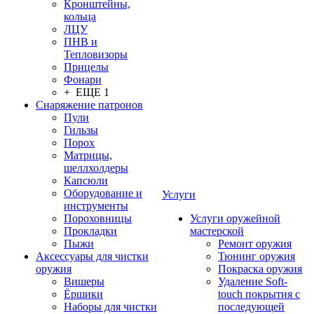
Кронштейны,
кольца
ЛЦУ
ПНВ и
Тепловизоры
Прицелы
Фонари
+ ЕЩЕ 1
Снаряжение патронов
Пули
Гильзы
Порох
Матрицы,
шеллхолдеры
Капсюли
Оборудование и
Услуги
инструменты
Пороховницы
Услуги оружейной
Прокладки
мастерской
Пыжи
Ремонт оружия
Аксессуары для чистки
Тюнинг оружия
оружия
Покраска оружия
Вишеры
Удаление Soft-
Ёршики
touch покрытия с
Наборы для чистки
последующей