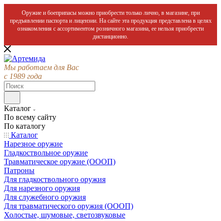
Оружие и боеприпасы можно приобрести только лично, в магазине, при
предъявлении паспорта и лицензии. На сайте эта продукция представлена в целях
ознакомления с ассортиментом розничного магазина, ее нельзя приобрести
дистанционно.
Мы работаем для Вас
с 1989 года
Каталог
По всему сайту
По каталогу
Каталог
Нарезное оружие
Гладкоствольное оружие
Травматическое оружие (ОООП)
Патроны
Для гладкоствольного оружия
Для нарезного оружия
Для служебного оружия
Для травматического оружия (ОООП)
Холостые, шумовые, светозвуковые