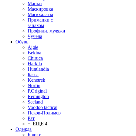
Манки
Маскировка
Маскхалаты
Приманки с
запахом
Профили, муляжи
Чучела
Обувь
Aigle
Bekina
Chiruсa
Harkila
Huntlandia
Itasca
Kenetrek
Norfin
P.Original
Remington
Seeland
Voodoo tactical
Псков-Полимер
Рат
+ ЕЩЕ 4
Одежда
Брюки