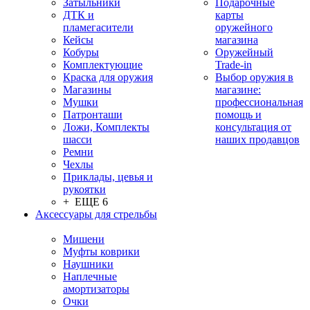
Затыльники
Подарочные
ДТК и
карты
пламегасители
оружейного
Кейсы
магазина
Кобуры
Оружейный
Комплектующие
Trade-in
Краска для оружия
Выбор оружия в
Магазины
магазине:
Мушки
профессиональная
Патронташи
помощь и
Ложи, Комплекты
консультация от
шасси
наших продавцов
Ремни
Чехлы
Приклады, цевья и
рукоятки
+ ЕЩЕ 6
Аксессуары для стрельбы
Мишени
Муфты коврики
Наушники
Наплечные
амортизаторы
Очки