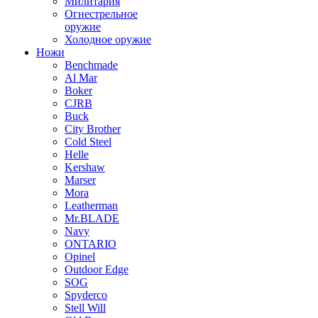
Милитария
Огнестрельное
оружие
Холодное оружие
Ножи
Benchmade
Al Mar
Boker
CJRB
Buck
City Brother
Cold Steel
Helle
Kershaw
Marser
Mora
Leatherman
Mr.BLADE
Navy
ONTARIO
Opinel
Outdoor Edge
SOG
Spyderco
Stell Will