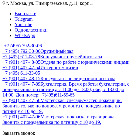
г. Москва, ул. Тимирязевская, д.11, корп.1
Вконтакте
Telegram
YouTube
Одноклассники
WhatsApp
+7 (495) 792-30-06
+7 (495) 792-30-06
Оружейный зал
+7 (495) 611-08-78
Консультант оружейного зала
+7 (901) 407-48-05
Отдела по работе с юридическими лицами
+7 (901) 407-47-54
Интернет магазин
+7 (495) 611-33-05
+7 (901) 407-48-15
Консультант не лицензионного зала
+7 (901) 407-47-89
Бухгалтерия. Время работы бухгалтерии, с
понедельника по пятницу, с 11:00 до 18:00, обед с 13:00 до
14:00. Доп.номер:+7(495)611-59-65
+7 (901) 407-47-56
Мастерская: слесарь/мастер-ложевщик.
Звонить только по вопросам ремонта с понедельника по
пятницу с 10 до 19.
+7 (901) 407-47-96
Мастерская: покраска и гравировка.
Звонить с понедельника по пятницу с 10 до 19.
Заказать звонок