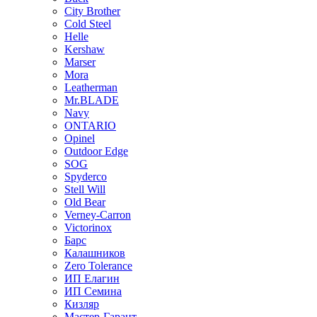
City Brother
Cold Steel
Helle
Kershaw
Marser
Mora
Leatherman
Mr.BLADE
Navy
ONTARIO
Opinel
Outdoor Edge
SOG
Spyderco
Stell Will
Old Bear
Verney-Carron
Victorinox
Барс
Калашников
Zero Tolerance
ИП Елагин
ИП Семина
Кизляр
Мастер-Гарант