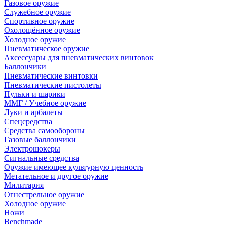
Газовое оружие
Служебное оружие
Спортивное оружие
Охолощённое оружие
Холодное оружие
Пневматическое оружие
Аксессуары для пневматических винтовок
Баллончики
Пневматические винтовки
Пневматические пистолеты
Пульки и шарики
ММГ / Учебное оружие
Луки и арбалеты
Спецсредства
Средства самообороны
Газовые баллончики
Электрошокеры
Сигнальные средства
Оружие имеющее культурную ценность
Метательное и другое оружие
Милитария
Огнестрельное оружие
Холодное оружие
Ножи
Benchmade