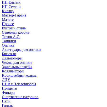
ИП Елагин
ИП Семина
Кизляр
Мастер-Гарант
Мачете
Прочее
Русский стиль
Северная корона
Титов А.С.
Точилки
Оптика
Аксессуары для оптики
Бинокли
Дальномеры
Чехлы для оптики
Зрительные трубы
Коллиматоры
Кронштейны, кольца
ЛЦУ
ПНВ и Тепловизоры
Прицелы
Фонари
Снаряжение патронов
Пули
Гильзы