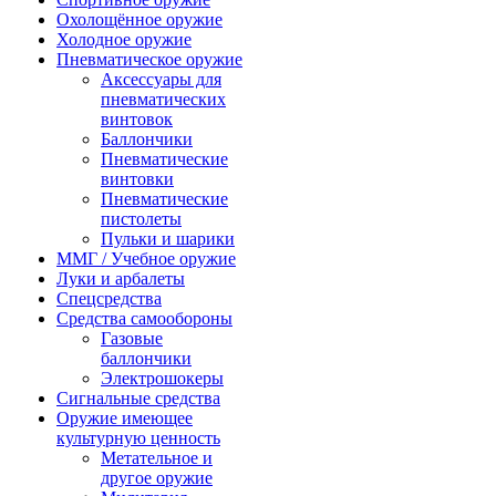
Охолощённое оружие
Холодное оружие
Пневматическое оружие
Аксессуары для
пневматических
винтовок
Баллончики
Пневматические
винтовки
Пневматические
пистолеты
Пульки и шарики
ММГ / Учебное оружие
Луки и арбалеты
Спецсредства
Средства самообороны
Газовые
баллончики
Электрошокеры
Сигнальные средства
Оружие имеющее
культурную ценность
Метательное и
другое оружие