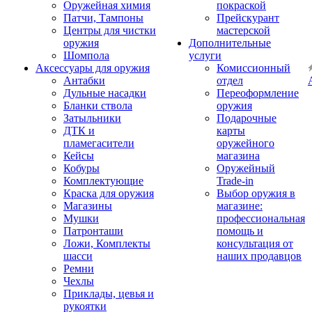
Оружейная химия
покраской
Патчи, Тампоны
Прейскурант
Центры для чистки
мастерской
оружия
Дополнительные
Шомпола
услуги
Аксессуары для оружия
Комиссионный
Антабки
отдел
Дульные насадки
Переоформление
Бланки ствола
оружия
Затыльники
Подарочные
ДТК и
карты
пламегасители
оружейного
Кейсы
магазина
Кобуры
Оружейный
Комплектующие
Trade-in
Краска для оружия
Выбор оружия в
Магазины
магазине:
Мушки
профессиональная
Патронташи
помощь и
Ложи, Комплекты
консультация от
шасси
наших продавцов
Ремни
Чехлы
Приклады, цевья и
рукоятки