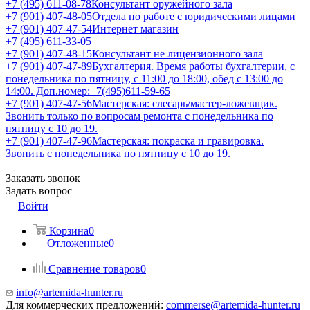
+7 (495) 611-08-78
Консультант оружейного зала
+7 (901) 407-48-05
Отдела по работе с юридическими лицами
+7 (901) 407-47-54
Интернет магазин
+7 (495) 611-33-05
+7 (901) 407-48-15
Консультант не лицензионного зала
+7 (901) 407-47-89
Бухгалтерия. Время работы бухгалтерии, с
понедельника по пятницу, с 11:00 до 18:00, обед с 13:00 до
14:00. Доп.номер:+7(495)611-59-65
+7 (901) 407-47-56
Мастерская: слесарь/мастер-ложевщик.
Звонить только по вопросам ремонта с понедельника по
пятницу с 10 до 19.
+7 (901) 407-47-96
Мастерская: покраска и гравировка.
Звонить с понедельника по пятницу с 10 до 19.
Заказать звонок
Задать вопрос
Войти
Корзина
0
Отложенные
0
Сравнение товаров
0
info@artemida-hunter.ru
Для коммерческих предложений:
commerse@artemida-hunter.ru