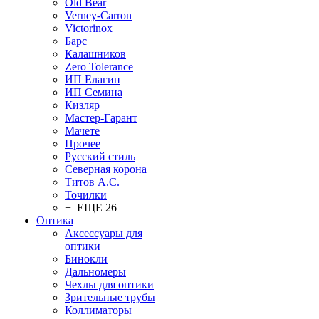
Old Bear
Verney-Carron
Victorinox
Барс
Калашников
Zero Tolerance
ИП Елагин
ИП Семина
Кизляр
Мастер-Гарант
Мачете
Прочее
Русский стиль
Северная корона
Титов А.С.
Точилки
+ ЕЩЕ 26
Оптика
Аксессуары для
оптики
Бинокли
Дальномеры
Чехлы для оптики
Зрительные трубы
Коллиматоры