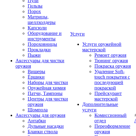
Пули
Гильзы
Порох
Матрицы,
шеллхолдеры
Капсюли
Оборудование и
Услуги
инструменты
Пороховницы
Услуги оружейной
Прокладки
мастерской
Пыжи
Ремонт оружия
Аксессуары для чистки
Тюнинг оружия
оружия
Покраска оружия
Вишеры
Удаление Soft-
Ёршики
touch покрытия с
Наборы для чистки
последующей
Оружейная химия
покраской
Патчи, Тампоны
Прейскурант
Центры для чистки
мастерской
оружия
Дополнительные
Шомпола
услуги
Аксессуары для оружия
Комиссионный
Антабки
отдел
Дульные насадки
Переоформление
Бланки ствола
оружия