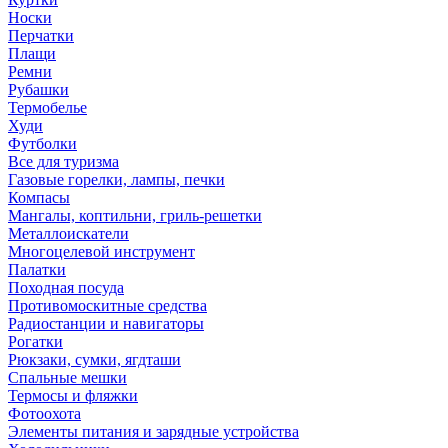
Носки
Перчатки
Плащи
Ремни
Рубашки
Термобелье
Худи
Футболки
Все для туризма
Газовые горелки, лампы, печки
Компасы
Мангалы, коптильни, гриль-решетки
Металлоискатели
Многоцелевой инструмент
Палатки
Походная посуда
Противомоскитные средства
Радиостанции и навигаторы
Рогатки
Рюкзаки, сумки, ягдташи
Спальные мешки
Термосы и фляжки
Фотоохота
Элементы питания и зарядные устройства