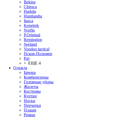
Bekina
Chiruсa
Harkila
Huntlandia
Itasca
Kenetrek
Norfin
P.Original
Remington
Seeland
Voodoo tactical
Псков-Полимер
Рат
+ ЕЩЕ 4
Одежда
Брюки
Комбинезоны
Головные уборы
Жилеты
Костюмы
Куртки
Носки
Перчатки
Плащи
Ремни