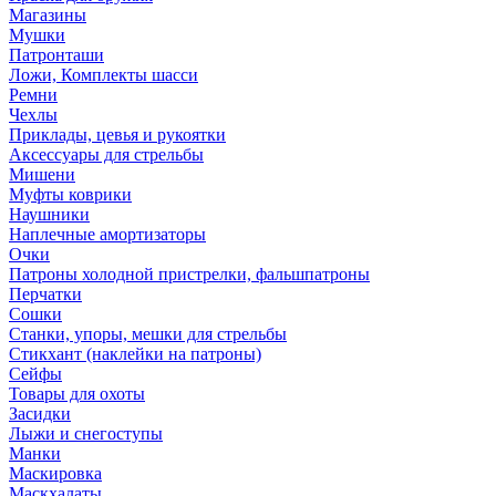
Магазины
Мушки
Патронташи
Ложи, Комплекты шасси
Ремни
Чехлы
Приклады, цевья и рукоятки
Аксессуары для стрельбы
Мишени
Муфты коврики
Наушники
Наплечные амортизаторы
Очки
Патроны холодной пристрелки, фальшпатроны
Перчатки
Сошки
Станки, упоры, мешки для стрельбы
Стикхант (наклейки на патроны)
Сейфы
Товары для охоты
Засидки
Лыжи и снегоступы
Манки
Маскировка
Маскхалаты