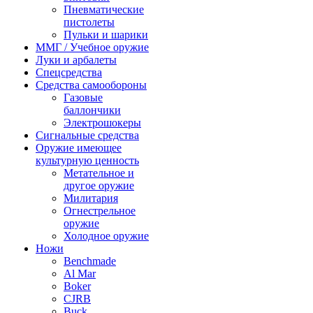
Пневматические
пистолеты
Пульки и шарики
ММГ / Учебное оружие
Луки и арбалеты
Спецсредства
Средства самообороны
Газовые
баллончики
Электрошокеры
Сигнальные средства
Оружие имеющее
культурную ценность
Метательное и
другое оружие
Милитария
Огнестрельное
оружие
Холодное оружие
Ножи
Benchmade
Al Mar
Boker
CJRB
Buck