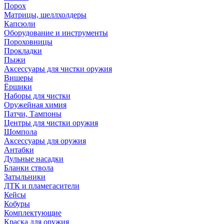
Порох
Матрицы, шеллхолдеры
Капсюли
Оборудование и инструменты
Пороховницы
Прокладки
Пыжи
Аксессуары для чистки оружия
Вишеры
Ёршики
Наборы для чистки
Оружейная химия
Патчи, Тампоны
Центры для чистки оружия
Шомпола
Аксессуары для оружия
Антабки
Дульные насадки
Бланки ствола
Затыльники
ДТК и пламегасители
Кейсы
Кобуры
Комплектующие
Краска для оружия