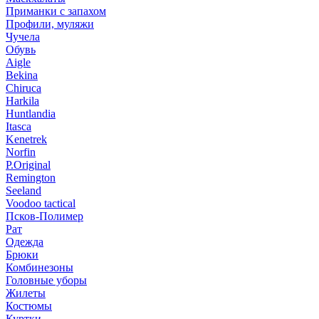
Приманки с запахом
Профили, муляжи
Чучела
Обувь
Aigle
Bekina
Chiruсa
Harkila
Huntlandia
Itasca
Kenetrek
Norfin
P.Original
Remington
Seeland
Voodoo tactical
Псков-Полимер
Рат
Одежда
Брюки
Комбинезоны
Головные уборы
Жилеты
Костюмы
Куртки