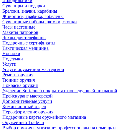
Холодильники
Сувениры и подарки
Брелоки, значки, карабины
Живопись, графика, гобелены
Сувенирные наборы, рюмки, стопки
Часы настенные
Макеты патронов
Чехлы для телефонов
Подарочные сертификаты
Тактическая медицина
Носилки
Подсумки
Услуги
Услуги оружейной мастерской
Ремонт оружия
Тюнинг оружия
Покраска оружия
Удаление Soft-touch покрытия с последующей покраской
Прейскурант мастерской
Дополнительные услуги
Комиссионный отдел
Переоформление оружия
Подарочные карты оружейного магазина
Оружейный Trade-in
Выбор оружия в магазине: профессиональная помощь и