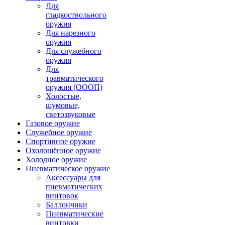
Для
гладкоствольного
оружия
Для нарезного
оружия
Для служебного
оружия
Для
травматического
оружия (ОООП)
Холостые,
шумовые,
светозвуковые
Газовое оружие
Служебное оружие
Спортивное оружие
Охолощённое оружие
Холодное оружие
Пневматическое оружие
Аксессуары для
пневматических
винтовок
Баллончики
Пневматические
винтовки