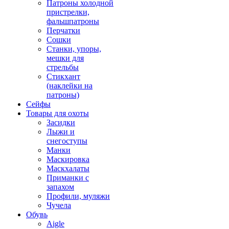
Патроны холодной
пристрелки,
фальшпатроны
Перчатки
Сошки
Станки, упоры,
мешки для
стрельбы
Стикхант
(наклейки на
патроны)
Сейфы
Товары для охоты
Засидки
Лыжи и
снегоступы
Манки
Маскировка
Маскхалаты
Приманки с
запахом
Профили, муляжи
Чучела
Обувь
Aigle