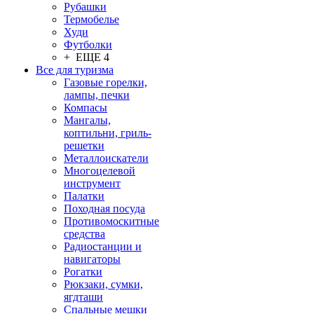
Рубашки
Термобелье
Худи
Футболки
+ ЕЩЕ 4
Все для туризма
Газовые горелки,
лампы, печки
Компасы
Мангалы,
коптильни, гриль-
решетки
Металлоискатели
Многоцелевой
инструмент
Палатки
Походная посуда
Противомоскитные
средства
Радиостанции и
навигаторы
Рогатки
Рюкзаки, сумки,
ягдташи
Спальные мешки