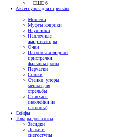
+ ЕЩЕ 6
Аксессуары для стрельбы
Мишени
Муфты коврики
Наушники
Наплечные
амортизаторы
Очки
Патроны холодной
пристрелки,
фальшпатроны
Перчатки
Сошки
Станки, упоры,
мешки для
стрельбы
Стикхант
(наклейки на
патроны)
Сейфы
Товары для охоты
Засидки
Лыжи и
снегоступы