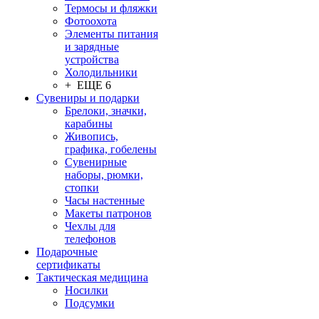
Термосы и фляжки
Фотоохота
Элементы питания
и зарядные
устройства
Холодильники
+ ЕЩЕ 6
Сувениры и подарки
Брелоки, значки,
карабины
Живопись,
графика, гобелены
Сувенирные
наборы, рюмки,
стопки
Часы настенные
Макеты патронов
Чехлы для
телефонов
Подарочные
сертификаты
Тактическая медицина
Носилки
Подсумки