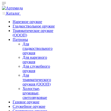
Каталог
Нарезное оружие
Гладкоствольное оружие
Травматическое оружие
(ОООП)
Патроны
Для
гладкоствольного
оружия
Для нарезного
оружия
Для служебного
оружия
Для
травматического
оружия (ОООП)
Холостые,
шумовые,
светозвуковые
Газовое оружие
Служебное оружие
Спортивное оружие