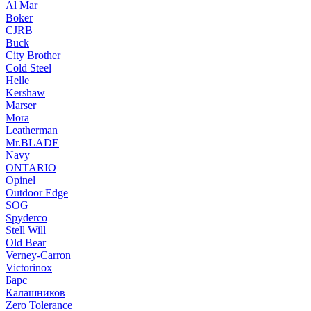
Al Mar
Boker
CJRB
Buck
City Brother
Cold Steel
Helle
Kershaw
Marser
Mora
Leatherman
Mr.BLADE
Navy
ONTARIO
Opinel
Outdoor Edge
SOG
Spyderco
Stell Will
Old Bear
Verney-Carron
Victorinox
Барс
Калашников
Zero Tolerance