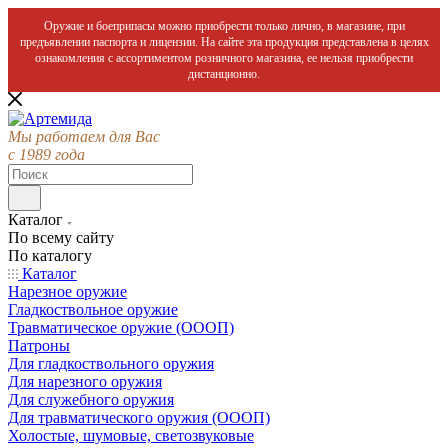
Оружие и боеприпасы можно приобрести только лично, в магазине, при
предъявлении паспорта и лицензии. На сайте эта продукция представлена в целях
ознакомления с ассортиментом розничного магазина, ее нельзя приобрести
дистанционно.
Мы работаем для Вас
с 1989 года
Каталог
По всему сайту
По каталогу
Каталог
Нарезное оружие
Гладкоствольное оружие
Травматическое оружие (ОООП)
Патроны
Для гладкоствольного оружия
Для нарезного оружия
Для служебного оружия
Для травматического оружия (ОООП)
Холостые, шумовые, светозвуковые