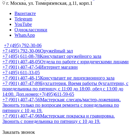
г. Москва, ул. Тимирязевская, д.11, корп.1
Вконтакте
Telegram
YouTube
Одноклассники
WhatsApp
+7 (495) 792-30-06
+7 (495) 792-30-06
Оружейный зал
+7 (495) 611-08-78
Консультант оружейного зала
+7 (901) 407-48-05
Отдела по работе с юридическими лицами
+7 (901) 407-47-54
Интернет магазин
+7 (495) 611-33-05
+7 (901) 407-48-15
Консультант не лицензионного зала
+7 (901) 407-47-89
Бухгалтерия. Время работы бухгалтерии, с
понедельника по пятницу, с 11:00 до 18:00, обед с 13:00 до
14:00. Доп.номер:+7(495)611-59-65
+7 (901) 407-47-56
Мастерская: слесарь/мастер-ложевщик.
Звонить только по вопросам ремонта с понедельника по
пятницу с 10 до 19.
+7 (901) 407-47-96
Мастерская: покраска и гравировка.
Звонить с понедельника по пятницу с 10 до 19.
Заказать звонок