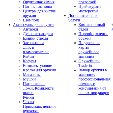
Оружейная химия
покраской
Патчи, Тампоны
Прейскурант
Центры для чистки
мастерской
оружия
Дополнительные
Шомпола
услуги
Аксессуары для оружия
Комиссионный
Антабки
отдел
Дульные насадки
Переоформление
Бланки ствола
оружия
Затыльники
Подарочные
ДТК и
карты
пламегасители
оружейного
Кейсы
магазина
Кобуры
Оружейный
Комплектующие
Trade-in
Краска для оружия
Выбор оружия в
Магазины
магазине:
Мушки
профессиональная
Патронташи
помощь и
Ложи, Комплекты
консультация от
шасси
наших продавцов
Ремни
Чехлы
Приклады, цевья и
рукоятки