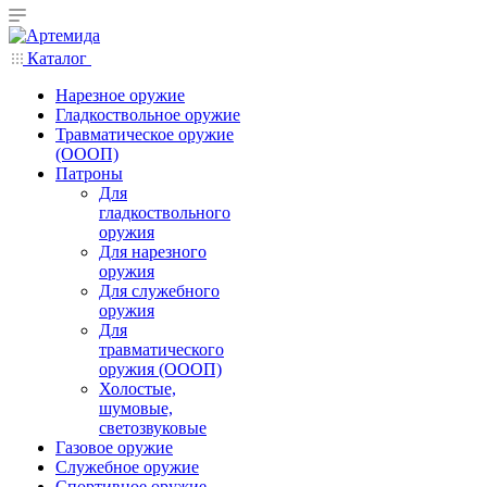
Каталог
Нарезное оружие
Гладкоствольное оружие
Травматическое оружие
(ОООП)
Патроны
Для
гладкоствольного
оружия
Для нарезного
оружия
Для служебного
оружия
Для
травматического
оружия (ОООП)
Холостые,
шумовые,
светозвуковые
Газовое оружие
Служебное оружие
Спортивное оружие