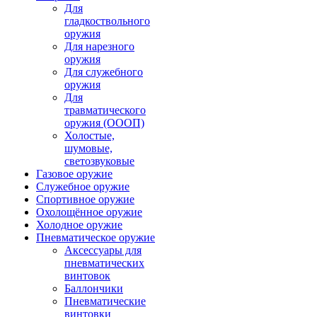
Для
гладкоствольного
оружия
Для нарезного
оружия
Для служебного
оружия
Для
травматического
оружия (ОООП)
Холостые,
шумовые,
светозвуковые
Газовое оружие
Служебное оружие
Спортивное оружие
Охолощённое оружие
Холодное оружие
Пневматическое оружие
Аксессуары для
пневматических
винтовок
Баллончики
Пневматические
винтовки