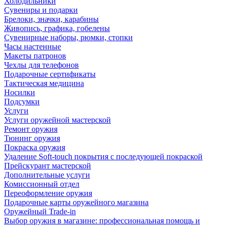
Холодильники
Сувениры и подарки
Брелоки, значки, карабины
Живопись, графика, гобелены
Сувенирные наборы, рюмки, стопки
Часы настенные
Макеты патронов
Чехлы для телефонов
Подарочные сертификаты
Тактическая медицина
Носилки
Подсумки
Услуги
Услуги оружейной мастерской
Ремонт оружия
Тюнинг оружия
Покраска оружия
Удаление Soft-touch покрытия с последующей покраской
Прейскурант мастерской
Дополнительные услуги
Комиссионный отдел
Переоформление оружия
Подарочные карты оружейного магазина
Оружейный Trade-in
Выбор оружия в магазине: профессиональная помощь и