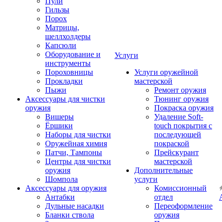
Пули
Гильзы
Порох
Матрицы,
шеллхолдеры
Капсюли
Оборудование и
Услуги
инструменты
Пороховницы
Услуги оружейной
Прокладки
мастерской
Пыжи
Ремонт оружия
Аксессуары для чистки
Тюнинг оружия
оружия
Покраска оружия
Вишеры
Удаление Soft-
Ёршики
touch покрытия с
Наборы для чистки
последующей
Оружейная химия
покраской
Патчи, Тампоны
Прейскурант
Центры для чистки
мастерской
оружия
Дополнительные
Шомпола
услуги
Аксессуары для оружия
Комиссионный
Антабки
отдел
Дульные насадки
Переоформление
Бланки ствола
оружия