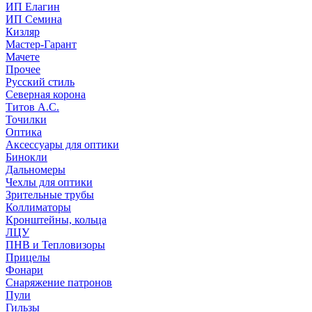
ИП Елагин
ИП Семина
Кизляр
Мастер-Гарант
Мачете
Прочее
Русский стиль
Северная корона
Титов А.С.
Точилки
Оптика
Аксессуары для оптики
Бинокли
Дальномеры
Чехлы для оптики
Зрительные трубы
Коллиматоры
Кронштейны, кольца
ЛЦУ
ПНВ и Тепловизоры
Прицелы
Фонари
Снаряжение патронов
Пули
Гильзы