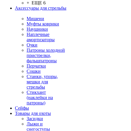
+ ЕЩЕ 6
Аксессуары для стрельбы
Мишени
Муфты коврики
Наушники
Наплечные
амортизаторы
Очки
Патроны холодной
пристрелки,
фальшпатроны
Перчатки
Сошки
Станки, упоры,
мешки для
стрельбы
Стикхант
(наклейки на
патроны)
Сейфы
Товары для охоты
Засидки
Лыжи и
снегоступы