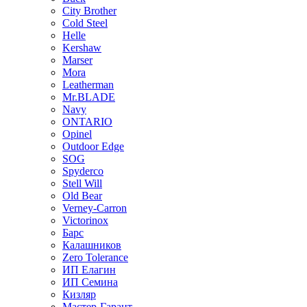
City Brother
Cold Steel
Helle
Kershaw
Marser
Mora
Leatherman
Mr.BLADE
Navy
ONTARIO
Opinel
Outdoor Edge
SOG
Spyderco
Stell Will
Old Bear
Verney-Carron
Victorinox
Барс
Калашников
Zero Tolerance
ИП Елагин
ИП Семина
Кизляр
Мастер-Гарант