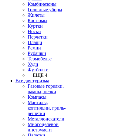
Комбинезоны
Головные уборы
Жилеты
Костюмы
Куртки
Носки
Перчатки
Плащи
Ремни
Рубашки
Термобелье
Худи
Футболки
+ ЕЩЕ 4
Все для туризма
Газовые горелки,
лампы, печки
Компасы
Мангалы,
коптильни, гриль-
решетки
Металлоискатели
Многоцелевой
инструмент
Палатки