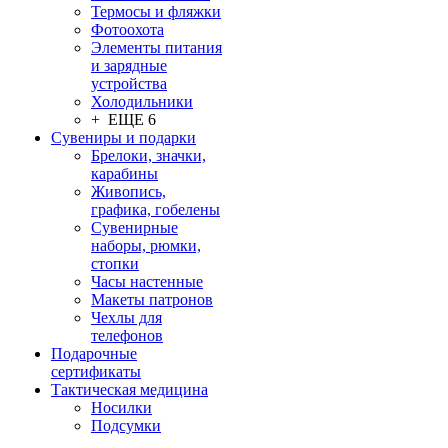
Термосы и фляжки
Фотоохота
Элементы питания
и зарядные
устройства
Холодильники
+ ЕЩЕ 6
Сувениры и подарки
Брелоки, значки,
карабины
Живопись,
графика, гобелены
Сувенирные
наборы, рюмки,
стопки
Часы настенные
Макеты патронов
Чехлы для
телефонов
Подарочные
сертификаты
Тактическая медицина
Носилки
Подсумки