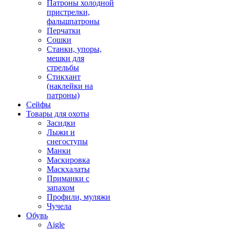
Патроны холодной
пристрелки,
фальшпатроны
Перчатки
Сошки
Станки, упоры,
мешки для
стрельбы
Стикхант
(наклейки на
патроны)
Сейфы
Товары для охоты
Засидки
Лыжи и
снегоступы
Манки
Маскировка
Маскхалаты
Приманки с
запахом
Профили, муляжи
Чучела
Обувь
Aigle