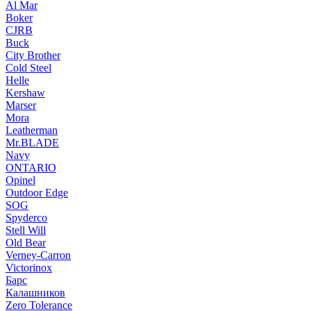
Al Mar
Boker
CJRB
Buck
City Brother
Cold Steel
Helle
Kershaw
Marser
Mora
Leatherman
Mr.BLADE
Navy
ONTARIO
Opinel
Outdoor Edge
SOG
Spyderco
Stell Will
Old Bear
Verney-Carron
Victorinox
Барс
Калашников
Zero Tolerance