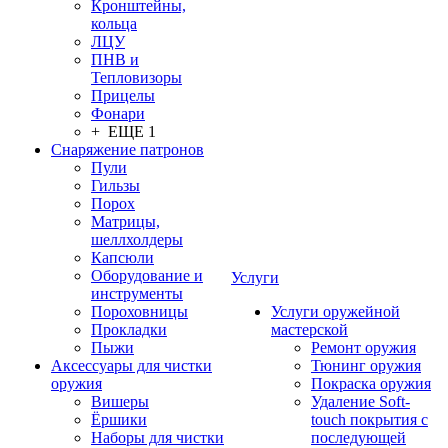
Кронштейны,
кольца
ЛЦУ
ПНВ и
Тепловизоры
Прицелы
Фонари
+ ЕЩЕ 1
Снаряжение патронов
Пули
Гильзы
Порох
Матрицы,
шеллхолдеры
Капсюли
Оборудование и
Услуги
инструменты
Пороховницы
Услуги оружейной
Прокладки
мастерской
Пыжи
Ремонт оружия
Аксессуары для чистки
Тюнинг оружия
оружия
Покраска оружия
Вишеры
Удаление Soft-
Ёршики
touch покрытия с
Наборы для чистки
последующей