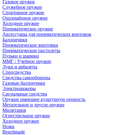
Газовое оружие
Служебное оружие
Спортивное оружие
Охолощённое оружие
Холодное оружие
Пневматическое оружие
Аксессуары для пневматических винтовок
Баллончики
Пневматические винтовки
Пневматические пистолеты
Пульки и шарики
ММГ / Учебное оружие
Луки и арбалеты
Спецсредства
Средства самообороны
Газовые баллончики
Электрошокеры
Сигнальные средства
Оружие имеющее культурную ценность
Метательное и другое оружие
Милитария
Огнестрельное оружие
Холодное оружие
Ножи
Benchmade