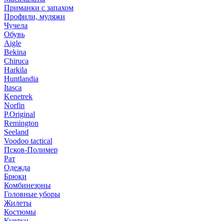
Приманки с запахом
Профили, муляжи
Чучела
Обувь
Aigle
Bekina
Chiruсa
Harkila
Huntlandia
Itasca
Kenetrek
Norfin
P.Original
Remington
Seeland
Voodoo tactical
Псков-Полимер
Рат
Одежда
Брюки
Комбинезоны
Головные уборы
Жилеты
Костюмы
Куртки