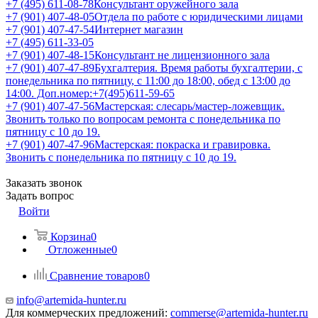
+7 (495) 611-08-78
Консультант оружейного зала
+7 (901) 407-48-05
Отдела по работе с юридическими лицами
+7 (901) 407-47-54
Интернет магазин
+7 (495) 611-33-05
+7 (901) 407-48-15
Консультант не лицензионного зала
+7 (901) 407-47-89
Бухгалтерия. Время работы бухгалтерии, с
понедельника по пятницу, с 11:00 до 18:00, обед с 13:00 до
14:00. Доп.номер:+7(495)611-59-65
+7 (901) 407-47-56
Мастерская: слесарь/мастер-ложевщик.
Звонить только по вопросам ремонта с понедельника по
пятницу с 10 до 19.
+7 (901) 407-47-96
Мастерская: покраска и гравировка.
Звонить с понедельника по пятницу с 10 до 19.
Заказать звонок
Задать вопрос
Войти
Корзина
0
Отложенные
0
Сравнение товаров
0
info@artemida-hunter.ru
Для коммерческих предложений:
commerse@artemida-hunter.ru