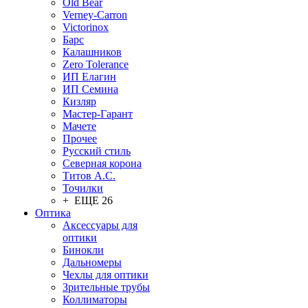
Old Bear
Verney-Carron
Victorinox
Барс
Калашников
Zero Tolerance
ИП Елагин
ИП Семина
Кизляр
Мастер-Гарант
Мачете
Прочее
Русский стиль
Северная корона
Титов А.С.
Точилки
+ ЕЩЕ 26
Оптика
Аксессуары для
оптики
Бинокли
Дальномеры
Чехлы для оптики
Зрительные трубы
Коллиматоры