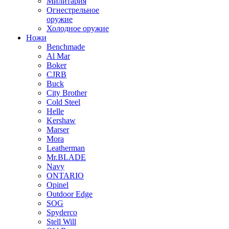
Милитария
Огнестрельное
оружие
Холодное оружие
Ножи
Benchmade
Al Mar
Boker
CJRB
Buck
City Brother
Cold Steel
Helle
Kershaw
Marser
Mora
Leatherman
Mr.BLADE
Navy
ONTARIO
Opinel
Outdoor Edge
SOG
Spyderco
Stell Will