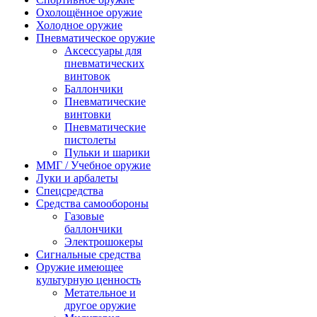
Охолощённое оружие
Холодное оружие
Пневматическое оружие
Аксессуары для
пневматических
винтовок
Баллончики
Пневматические
винтовки
Пневматические
пистолеты
Пульки и шарики
ММГ / Учебное оружие
Луки и арбалеты
Спецсредства
Средства самообороны
Газовые
баллончики
Электрошокеры
Сигнальные средства
Оружие имеющее
культурную ценность
Метательное и
другое оружие