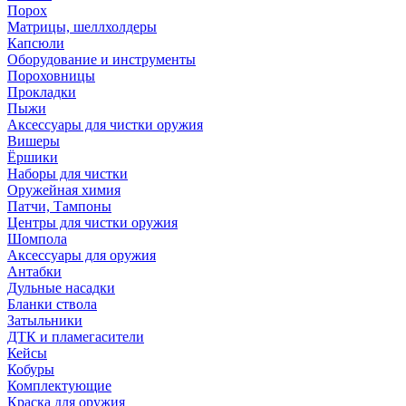
Порох
Матрицы, шеллхолдеры
Капсюли
Оборудование и инструменты
Пороховницы
Прокладки
Пыжи
Аксессуары для чистки оружия
Вишеры
Ёршики
Наборы для чистки
Оружейная химия
Патчи, Тампоны
Центры для чистки оружия
Шомпола
Аксессуары для оружия
Антабки
Дульные насадки
Бланки ствола
Затыльники
ДТК и пламегасители
Кейсы
Кобуры
Комплектующие
Краска для оружия