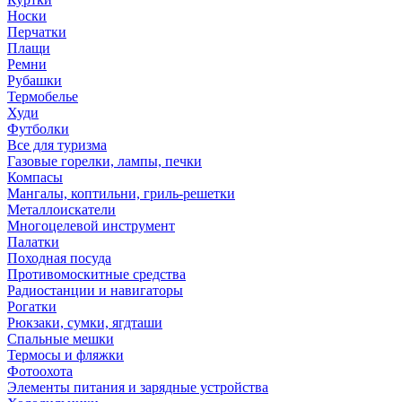
Носки
Перчатки
Плащи
Ремни
Рубашки
Термобелье
Худи
Футболки
Все для туризма
Газовые горелки, лампы, печки
Компасы
Мангалы, коптильни, гриль-решетки
Металлоискатели
Многоцелевой инструмент
Палатки
Походная посуда
Противомоскитные средства
Радиостанции и навигаторы
Рогатки
Рюкзаки, сумки, ягдташи
Спальные мешки
Термосы и фляжки
Фотоохота
Элементы питания и зарядные устройства