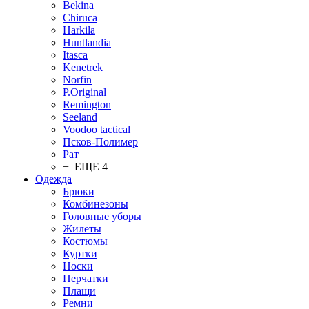
Bekina
Chiruсa
Harkila
Huntlandia
Itasca
Kenetrek
Norfin
P.Original
Remington
Seeland
Voodoo tactical
Псков-Полимер
Рат
+ ЕЩЕ 4
Одежда
Брюки
Комбинезоны
Головные уборы
Жилеты
Костюмы
Куртки
Носки
Перчатки
Плащи
Ремни