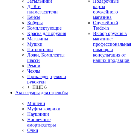
Затыльники
Подарочные
ДТК и
карты
пламегасители
оружейного
Кейсы
магазина
Кобуры
Оружейный
Комплектующие
Trade-in
Краска для оружия
Выбор оружия в
Магазины
магазине:
Мушки
профессиональная
Патронташи
помощь и
Ложи, Комплекты
консультация от
шасси
наших продавцов
Ремни
Чехлы
Приклады, цевья и
рукоятки
+ ЕЩЕ 6
Аксессуары для стрельбы
Мишени
Муфты коврики
Наушники
Наплечные
амортизаторы
Очки