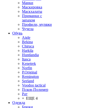
Манки
Маскировка
Маскхалаты
Приманки с
запахом
Профили, муляжи
Чучела
Обувь
Aigle
Bekina
Chiruсa
Harkila
Huntlandia
Itasca
Kenetrek
Norfin
P.Original
Remington
Seeland
Voodoo tactical
Псков-Полимер
Рат
+ ЕЩЕ 4
Одежда
Брюки