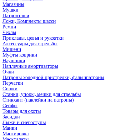
Магазины
Мушки
Патронташи
Ложи, Комплекты шасси
Ремни
Чехлы
Приклады, цевья и рукоятки
Аксессуары для стрельбы
Мишени
Муфты коврики
Наушники
Наплечные амортизаторы
Очки
Патроны холодной пристрелки, фальшпатроны
Перчатки
Сошки
Станки, упоры, мешки для стрельбы
Стикхант (наклейки на патроны)
Сейфы
Товары для охоты
Засидки
Лыжи и снегоступы
Манки
Маскировка
Маскхалаты