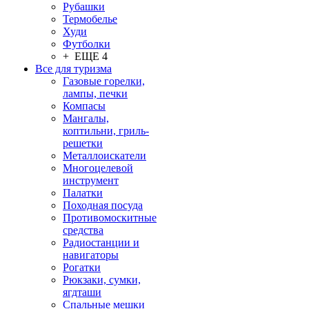
Рубашки
Термобелье
Худи
Футболки
+ ЕЩЕ 4
Все для туризма
Газовые горелки,
лампы, печки
Компасы
Мангалы,
коптильни, гриль-
решетки
Металлоискатели
Многоцелевой
инструмент
Палатки
Походная посуда
Противомоскитные
средства
Радиостанции и
навигаторы
Рогатки
Рюкзаки, сумки,
ягдташи
Спальные мешки