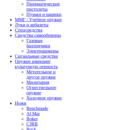
Пневматические
пистолеты
Пульки и шарики
ММГ / Учебное оружие
Луки и арбалеты
Спецсредства
Средства самообороны
Газовые
баллончики
Электрошокеры
Сигнальные средства
Оружие имеющее
культурную ценность
Метательное и
другое оружие
Милитария
Огнестрельное
оружие
Холодное оружие
Ножи
Benchmade
Al Mar
Boker
CJRB
Buck