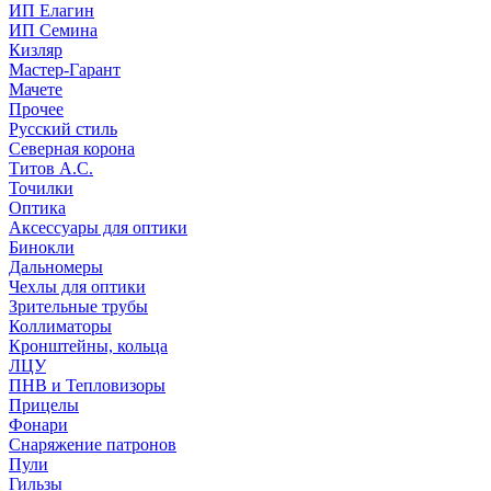
ИП Елагин
ИП Семина
Кизляр
Мастер-Гарант
Мачете
Прочее
Русский стиль
Северная корона
Титов А.С.
Точилки
Оптика
Аксессуары для оптики
Бинокли
Дальномеры
Чехлы для оптики
Зрительные трубы
Коллиматоры
Кронштейны, кольца
ЛЦУ
ПНВ и Тепловизоры
Прицелы
Фонари
Снаряжение патронов
Пули
Гильзы