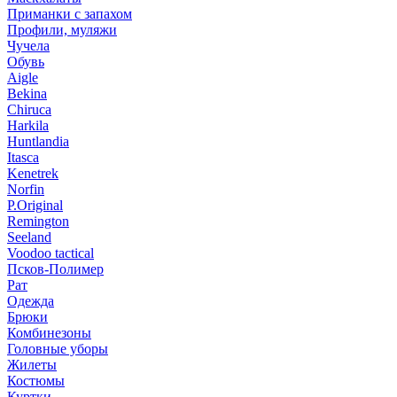
Приманки с запахом
Профили, муляжи
Чучела
Обувь
Aigle
Bekina
Chiruсa
Harkila
Huntlandia
Itasca
Kenetrek
Norfin
P.Original
Remington
Seeland
Voodoo tactical
Псков-Полимер
Рат
Одежда
Брюки
Комбинезоны
Головные уборы
Жилеты
Костюмы
Куртки