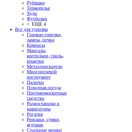
Рубашки
Термобелье
Худи
Футболки
+ ЕЩЕ 4
Все для туризма
Газовые горелки,
лампы, печки
Компасы
Мангалы,
коптильни, гриль-
решетки
Металлоискатели
Многоцелевой
инструмент
Палатки
Походная посуда
Противомоскитные
средства
Радиостанции и
навигаторы
Рогатки
Рюкзаки, сумки,
ягдташи
Спальные мешки