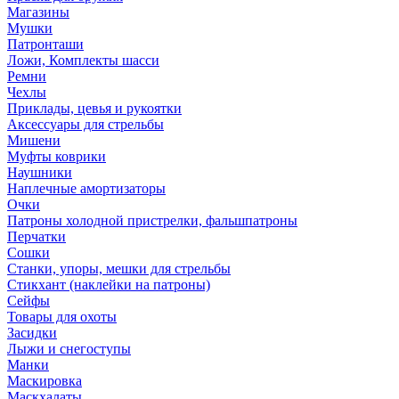
Магазины
Мушки
Патронташи
Ложи, Комплекты шасси
Ремни
Чехлы
Приклады, цевья и рукоятки
Аксессуары для стрельбы
Мишени
Муфты коврики
Наушники
Наплечные амортизаторы
Очки
Патроны холодной пристрелки, фальшпатроны
Перчатки
Сошки
Станки, упоры, мешки для стрельбы
Стикхант (наклейки на патроны)
Сейфы
Товары для охоты
Засидки
Лыжи и снегоступы
Манки
Маскировка
Маскхалаты