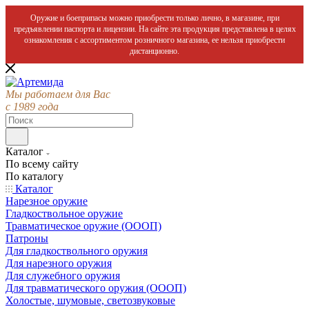
Оружие и боеприпасы можно приобрести только лично, в магазине, при
предъявлении паспорта и лицензии. На сайте эта продукция представлена в целях
ознакомления с ассортиментом розничного магазина, ее нельзя приобрести
дистанционно.
Мы работаем для Вас
с 1989 года
Каталог
По всему сайту
По каталогу
Каталог
Нарезное оружие
Гладкоствольное оружие
Травматическое оружие (ОООП)
Патроны
Для гладкоствольного оружия
Для нарезного оружия
Для служебного оружия
Для травматического оружия (ОООП)
Холостые, шумовые, светозвуковые