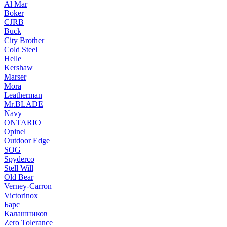
Al Mar
Boker
CJRB
Buck
City Brother
Cold Steel
Helle
Kershaw
Marser
Mora
Leatherman
Mr.BLADE
Navy
ONTARIO
Opinel
Outdoor Edge
SOG
Spyderco
Stell Will
Old Bear
Verney-Carron
Victorinox
Барс
Калашников
Zero Tolerance