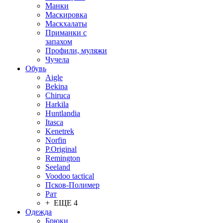
Манки
Маскировка
Маскхалаты
Приманки с
запахом
Профили, муляжи
Чучела
Обувь
Aigle
Bekina
Chiruсa
Harkila
Huntlandia
Itasca
Kenetrek
Norfin
P.Original
Remington
Seeland
Voodoo tactical
Псков-Полимер
Рат
+ ЕЩЕ 4
Одежда
Брюки