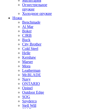
Милитария
Огнестрельное
оружие
Холодное оружие
Ножи
Benchmade
Al Mar
Boker
CJRB
Buck
City Brother
Cold Steel
Helle
Kershaw
Marser
Mora
Leatherman
Mr.BLADE
Navy
ONTARIO
Opinel
Outdoor Edge
SOG
Spyderco
Stell Will