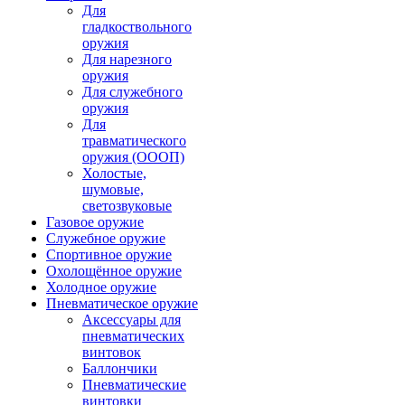
Для
гладкоствольного
оружия
Для нарезного
оружия
Для служебного
оружия
Для
травматического
оружия (ОООП)
Холостые,
шумовые,
светозвуковые
Газовое оружие
Служебное оружие
Спортивное оружие
Охолощённое оружие
Холодное оружие
Пневматическое оружие
Аксессуары для
пневматических
винтовок
Баллончики
Пневматические
винтовки