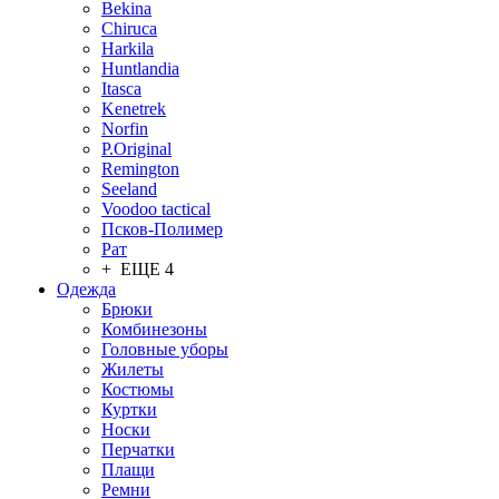
Bekina
Chiruсa
Harkila
Huntlandia
Itasca
Kenetrek
Norfin
P.Original
Remington
Seeland
Voodoo tactical
Псков-Полимер
Рат
+ ЕЩЕ 4
Одежда
Брюки
Комбинезоны
Головные уборы
Жилеты
Костюмы
Куртки
Носки
Перчатки
Плащи
Ремни