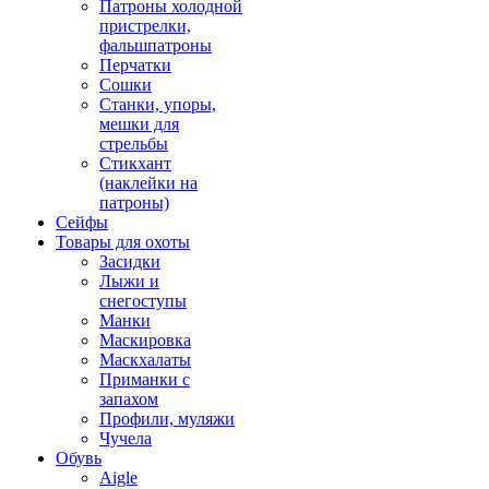
Патроны холодной
пристрелки,
фальшпатроны
Перчатки
Сошки
Станки, упоры,
мешки для
стрельбы
Стикхант
(наклейки на
патроны)
Сейфы
Товары для охоты
Засидки
Лыжи и
снегоступы
Манки
Маскировка
Маскхалаты
Приманки с
запахом
Профили, муляжи
Чучела
Обувь
Aigle