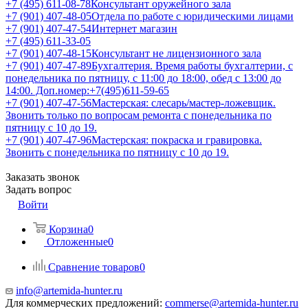
+7 (495) 611-08-78
Консультант оружейного зала
+7 (901) 407-48-05
Отдела по работе с юридическими лицами
+7 (901) 407-47-54
Интернет магазин
+7 (495) 611-33-05
+7 (901) 407-48-15
Консультант не лицензионного зала
+7 (901) 407-47-89
Бухгалтерия. Время работы бухгалтерии, с
понедельника по пятницу, с 11:00 до 18:00, обед с 13:00 до
14:00. Доп.номер:+7(495)611-59-65
+7 (901) 407-47-56
Мастерская: слесарь/мастер-ложевщик.
Звонить только по вопросам ремонта с понедельника по
пятницу с 10 до 19.
+7 (901) 407-47-96
Мастерская: покраска и гравировка.
Звонить с понедельника по пятницу с 10 до 19.
Заказать звонок
Задать вопрос
Войти
Корзина
0
Отложенные
0
Сравнение товаров
0
info@artemida-hunter.ru
Для коммерческих предложений:
commerse@artemida-hunter.ru