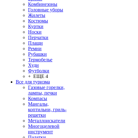
Комбинезоны
Головные уборы
Жилеты
Костюмы
Куртки
Носки
Перчатки
Плащи
Ремни
Рубашки
Термобелье
Худи
Футболки
+ ЕЩЕ 4
Все для туризма
Газовые горелки,
лампы, печки
Компасы
Мангалы,
коптильни, гриль-
решетки
Металлоискатели
Многоцелевой
инструмент
Палатки