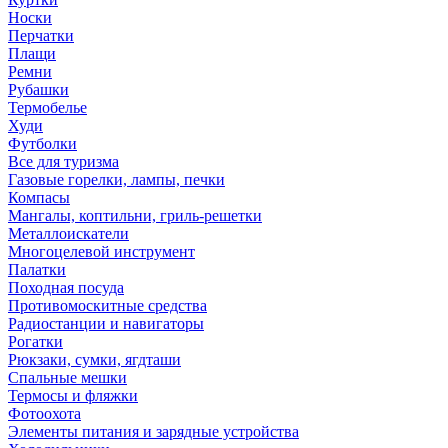
Носки
Перчатки
Плащи
Ремни
Рубашки
Термобелье
Худи
Футболки
Все для туризма
Газовые горелки, лампы, печки
Компасы
Мангалы, коптильни, гриль-решетки
Металлоискатели
Многоцелевой инструмент
Палатки
Походная посуда
Противомоскитные средства
Радиостанции и навигаторы
Рогатки
Рюкзаки, сумки, ягдташи
Спальные мешки
Термосы и фляжки
Фотоохота
Элементы питания и зарядные устройства