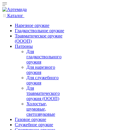
Каталог
Нарезное оружие
Гладкоствольное оружие
Травматическое оружие
(ОООП)
Патроны
Для
гладкоствольного
оружия
Для нарезного
оружия
Для служебного
оружия
Для
травматического
оружия (ОООП)
Холостые,
шумовые,
светозвуковые
Газовое оружие
Служебное оружие
Спортивное оружие