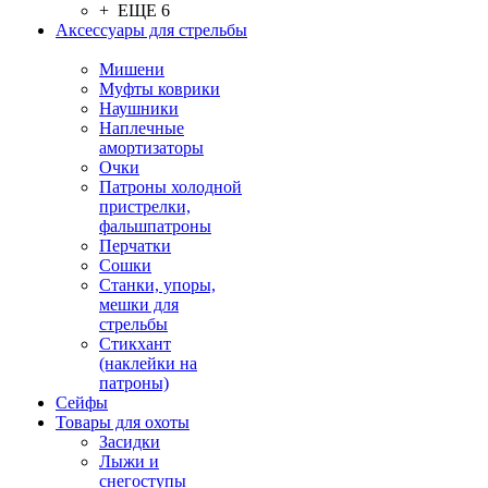
+ ЕЩЕ 6
Аксессуары для стрельбы
Мишени
Муфты коврики
Наушники
Наплечные
амортизаторы
Очки
Патроны холодной
пристрелки,
фальшпатроны
Перчатки
Сошки
Станки, упоры,
мешки для
стрельбы
Стикхант
(наклейки на
патроны)
Сейфы
Товары для охоты
Засидки
Лыжи и
снегоступы