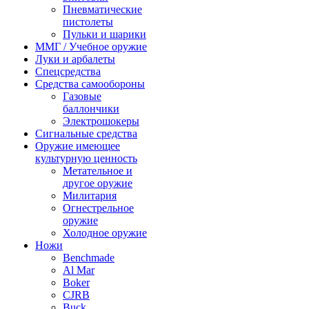
Пневматические
пистолеты
Пульки и шарики
ММГ / Учебное оружие
Луки и арбалеты
Спецсредства
Средства самообороны
Газовые
баллончики
Электрошокеры
Сигнальные средства
Оружие имеющее
культурную ценность
Метательное и
другое оружие
Милитария
Огнестрельное
оружие
Холодное оружие
Ножи
Benchmade
Al Mar
Boker
CJRB
Buck