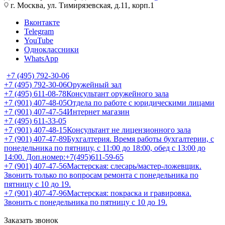
г. Москва, ул. Тимирязевская, д.11, корп.1
Вконтакте
Telegram
YouTube
Одноклассники
WhatsApp
+7 (495) 792-30-06
+7 (495) 792-30-06
Оружейный зал
+7 (495) 611-08-78
Консультант оружейного зала
+7 (901) 407-48-05
Отдела по работе с юридическими лицами
+7 (901) 407-47-54
Интернет магазин
+7 (495) 611-33-05
+7 (901) 407-48-15
Консультант не лицензионного зала
+7 (901) 407-47-89
Бухгалтерия. Время работы бухгалтерии, с
понедельника по пятницу, с 11:00 до 18:00, обед с 13:00 до
14:00. Доп.номер:+7(495)611-59-65
+7 (901) 407-47-56
Мастерская: слесарь/мастер-ложевщик.
Звонить только по вопросам ремонта с понедельника по
пятницу с 10 до 19.
+7 (901) 407-47-96
Мастерская: покраска и гравировка.
Звонить с понедельника по пятницу с 10 до 19.
Заказать звонок