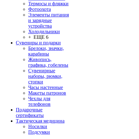
Термосы и фляжки
Фотоохота
Элементы питания
и зарядные
устройства
Холодильники
+ ЕЩЕ 6
Сувениры и подарки
Брелоки, значки,
карабины
Живопись,
графика, гобелены
Сувенирные
наборы, рюмки,
стопки
Часы настенные
Макеты патронов
Чехлы для
телефонов
Подарочные
сертификаты
Тактическая медицина
Носилки
Подсумки