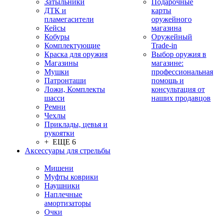
Затыльники
Подарочные
ДТК и
карты
пламегасители
оружейного
Кейсы
магазина
Кобуры
Оружейный
Комплектующие
Trade-in
Краска для оружия
Выбор оружия в
Магазины
магазине:
Мушки
профессиональная
Патронташи
помощь и
Ложи, Комплекты
консультация от
шасси
наших продавцов
Ремни
Чехлы
Приклады, цевья и
рукоятки
+ ЕЩЕ 6
Аксессуары для стрельбы
Мишени
Муфты коврики
Наушники
Наплечные
амортизаторы
Очки