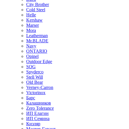
City Brother
Cold Steel
Helle
Kershaw
Marser
Mora
Leatherman
Mr.BLADE
Navy
ONTARIO
Opinel
Outdoor Edge
SOG
Spyderco
Stell Will
Old Bear
Verney-Carron
Victorinox
Барс
Калашников
Zero Tolerance
ИП Елагин
ИП Семина
Кизляр
Мастер-Гарант