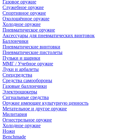
Газовое оружие
Служебное оружие
Спортивное оружие
Охолощённое оружие
Холодное оружие
Пневматическое оружие
Аксессуары для пневматических винтовок
Баллончики
Пневматические винтовки
Пневматические пистолеты
Пульки и шарики
ММГ / Учебное оружие
Луки и арбалеты
Спецсредства
Средства самообороны
Газовые баллончики
Электрошокеры
Сигнальные средства
Оружие имеющее культурную ценность
Метательное и другое оружие
Милитария
Огнестрельное оружие
Холодное оружие
Ножи
Benchmade