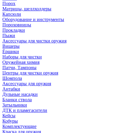
Порох
Матрицы, шеллхолдеры
Капсюли
Оборудование и инструменты
Пороховницы
Прокладки
Пыжи
Аксессуары для чистки оружия
Вишеры
Ёршики
Наборы для чистки
Оружейная химия
Патчи, Тампоны
Центры для чистки оружия
Шомпола
Аксессуары для оружия
Антабки
Дульные насадки
Бланки ствола
Затыльники
ДТК и пламегасители
Кейсы
Кобуры
Комплектующие
Краска для оружия