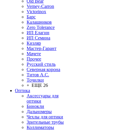
Old Bear
Verney-Carron
Victorinox
Барс
Калашников
Zero Tolerance
ИП Елагин
ИП Семина
Кизляр
Мастер-Гарант
Мачете
Прочее
Русский стиль
Северная корона
Титов А.С.
Точилки
+ ЕЩЕ 26
Оптика
Аксессуары для
оптики
Бинокли
Дальномеры
Чехлы для оптики
Зрительные трубы
Коллиматоры