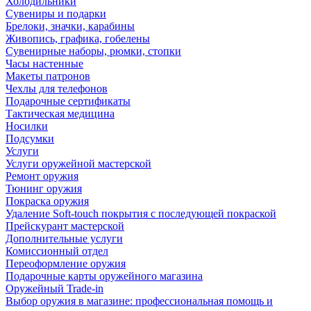
Холодильники
Сувениры и подарки
Брелоки, значки, карабины
Живопись, графика, гобелены
Сувенирные наборы, рюмки, стопки
Часы настенные
Макеты патронов
Чехлы для телефонов
Подарочные сертификаты
Тактическая медицина
Носилки
Подсумки
Услуги
Услуги оружейной мастерской
Ремонт оружия
Тюнинг оружия
Покраска оружия
Удаление Soft-touch покрытия с последующей покраской
Прейскурант мастерской
Дополнительные услуги
Комиссионный отдел
Переоформление оружия
Подарочные карты оружейного магазина
Оружейный Trade-in
Выбор оружия в магазине: профессиональная помощь и