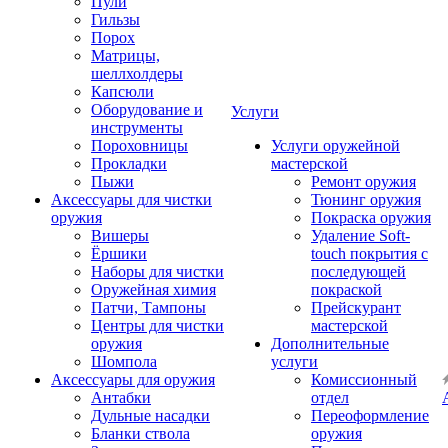
Пули
Гильзы
Порох
Матрицы,
шеллхолдеры
Капсюли
Оборудование и
Услуги
инструменты
Пороховницы
Услуги оружейной
Прокладки
мастерской
Пыжи
Ремонт оружия
Аксессуары для чистки
Тюнинг оружия
оружия
Покраска оружия
Вишеры
Удаление Soft-
Ёршики
touch покрытия с
Наборы для чистки
последующей
Оружейная химия
покраской
Патчи, Тампоны
Прейскурант
Центры для чистки
мастерской
оружия
Дополнительные
Шомпола
услуги
Аксессуары для оружия
Комиссионный
Антабки
отдел
Дульные насадки
Переоформление
Бланки ствола
оружия