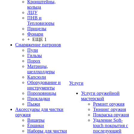
Кронштейны,
кольца
ЛЦУ
ПНВ и
Тепловизоры
Прицелы
Фонари
+ ЕЩЕ 1
Снаряжение патронов
Пули
Гильзы
Порох
Матрицы,
шеллхолдеры
Капсюли
Оборудование и
Услуги
инструменты
Пороховницы
Услуги оружейной
Прокладки
мастерской
Пыжи
Ремонт оружия
Аксессуары для чистки
Тюнинг оружия
оружия
Покраска оружия
Вишеры
Удаление Soft-
Ёршики
touch покрытия с
Наборы для чистки
последующей