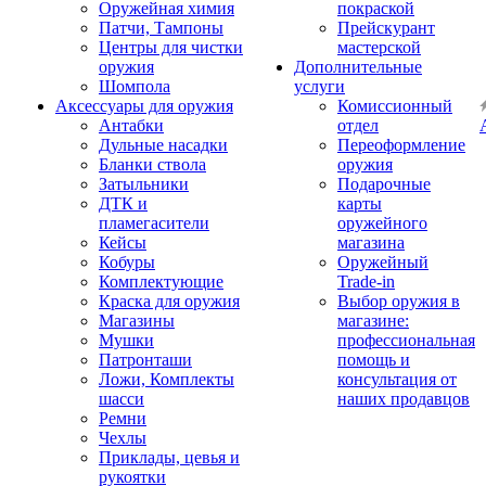
Оружейная химия
покраской
Патчи, Тампоны
Прейскурант
Центры для чистки
мастерской
оружия
Дополнительные
Шомпола
услуги
Аксессуары для оружия
Комиссионный
Антабки
отдел
Дульные насадки
Переоформление
Бланки ствола
оружия
Затыльники
Подарочные
ДТК и
карты
пламегасители
оружейного
Кейсы
магазина
Кобуры
Оружейный
Комплектующие
Trade-in
Краска для оружия
Выбор оружия в
Магазины
магазине:
Мушки
профессиональная
Патронташи
помощь и
Ложи, Комплекты
консультация от
шасси
наших продавцов
Ремни
Чехлы
Приклады, цевья и
рукоятки