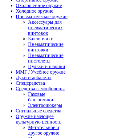
Охолощённое оружие
Холодное оружие
Пневматическое оружие
Аксессуары для
пневматических
винтовок
Баллончики
Пневматические
винтовки
Пневматические
пистолеты
Пульки и шарики
ММГ / Учебное оружие
Луки и арбалеты
Спецсредства
Средства самообороны
Газовые
баллончики
Электрошокеры
Сигнальные средства
Оружие имеющее
культурную ценность
Метательное и
другое оружие