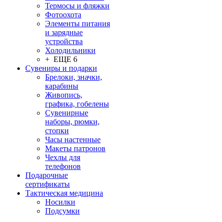
Термосы и фляжки
Фотоохота
Элементы питания
и зарядные
устройства
Холодильники
+ ЕЩЕ 6
Сувениры и подарки
Брелоки, значки,
карабины
Живопись,
графика, гобелены
Сувенирные
наборы, рюмки,
стопки
Часы настенные
Макеты патронов
Чехлы для
телефонов
Подарочные
сертификаты
Тактическая медицина
Носилки
Подсумки