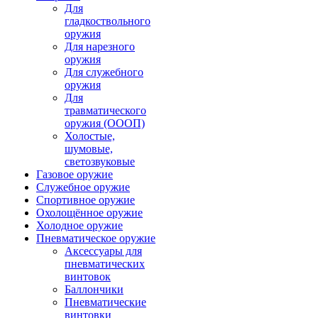
Для
гладкоствольного
оружия
Для нарезного
оружия
Для служебного
оружия
Для
травматического
оружия (ОООП)
Холостые,
шумовые,
светозвуковые
Газовое оружие
Служебное оружие
Спортивное оружие
Охолощённое оружие
Холодное оружие
Пневматическое оружие
Аксессуары для
пневматических
винтовок
Баллончики
Пневматические
винтовки