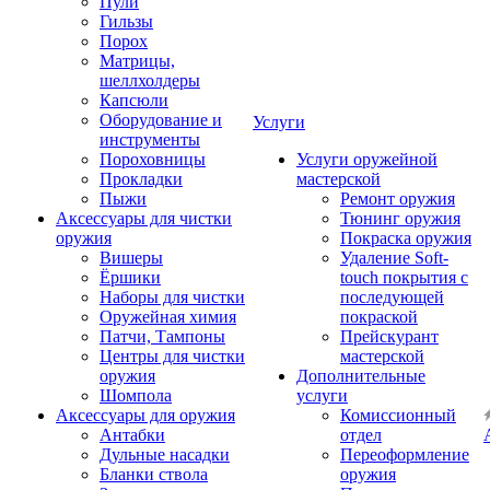
Пули
Гильзы
Порох
Матрицы,
шеллхолдеры
Капсюли
Оборудование и
Услуги
инструменты
Пороховницы
Услуги оружейной
Прокладки
мастерской
Пыжи
Ремонт оружия
Аксессуары для чистки
Тюнинг оружия
оружия
Покраска оружия
Вишеры
Удаление Soft-
Ёршики
touch покрытия с
Наборы для чистки
последующей
Оружейная химия
покраской
Патчи, Тампоны
Прейскурант
Центры для чистки
мастерской
оружия
Дополнительные
Шомпола
услуги
Аксессуары для оружия
Комиссионный
Антабки
отдел
Дульные насадки
Переоформление
Бланки ствола
оружия