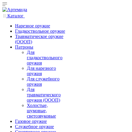
Каталог
Нарезное оружие
Гладкоствольное оружие
Травматическое оружие
(ОООП)
Патроны
Для
гладкоствольного
оружия
Для нарезного
оружия
Для служебного
оружия
Для
травматического
оружия (ОООП)
Холостые,
шумовые,
светозвуковые
Газовое оружие
Служебное оружие
Спортивное оружие