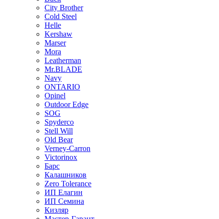
City Brother
Cold Steel
Helle
Kershaw
Marser
Mora
Leatherman
Mr.BLADE
Navy
ONTARIO
Opinel
Outdoor Edge
SOG
Spyderco
Stell Will
Old Bear
Verney-Carron
Victorinox
Барс
Калашников
Zero Tolerance
ИП Елагин
ИП Семина
Кизляр
Мастер-Гарант