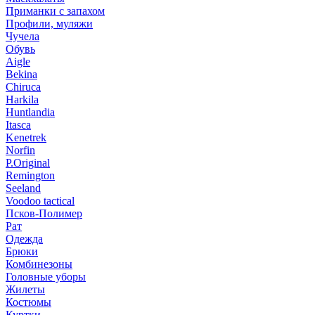
Приманки с запахом
Профили, муляжи
Чучела
Обувь
Aigle
Bekina
Chiruсa
Harkila
Huntlandia
Itasca
Kenetrek
Norfin
P.Original
Remington
Seeland
Voodoo tactical
Псков-Полимер
Рат
Одежда
Брюки
Комбинезоны
Головные уборы
Жилеты
Костюмы
Куртки