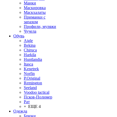
Манки
Маскировка
Маскхалаты
Приманки с
запахом
Профили, муляжи
Чучела
Обувь
Aigle
Bekina
Chiruсa
Harkila
Huntlandia
Itasca
Kenetrek
Norfin
P.Original
Remington
Seeland
Voodoo tactical
Псков-Полимер
Рат
+ ЕЩЕ 4
Одежда
Брюки