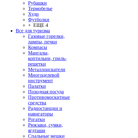
Рубашки
Термобелье
Худи
Футболки
+ ЕЩЕ 4
Все для туризма
Газовые горелки,
лампы, печки
Компасы
Мангалы,
коптильни, гриль-
решетки
Металлоискатели
Многоцелевой
инструмент
Палатки
Походная посуда
Противомоскитные
средства
Радиостанции и
навигаторы
Рогатки
Рюкзаки, сумки,
ягдташи
Спальные мешки