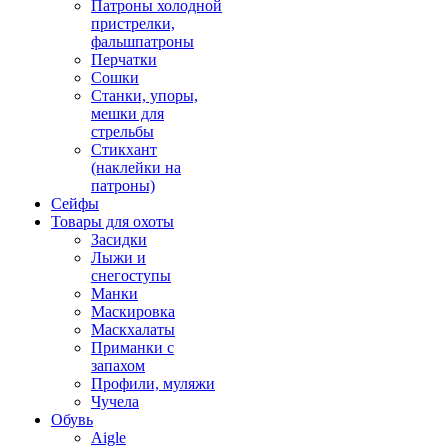
Патроны холодной
пристрелки,
фальшпатроны
Перчатки
Сошки
Станки, упоры,
мешки для
стрельбы
Стикхант
(наклейки на
патроны)
Сейфы
Товары для охоты
Засидки
Лыжи и
снегоступы
Манки
Маскировка
Маскхалаты
Приманки с
запахом
Профили, муляжи
Чучела
Обувь
Aigle