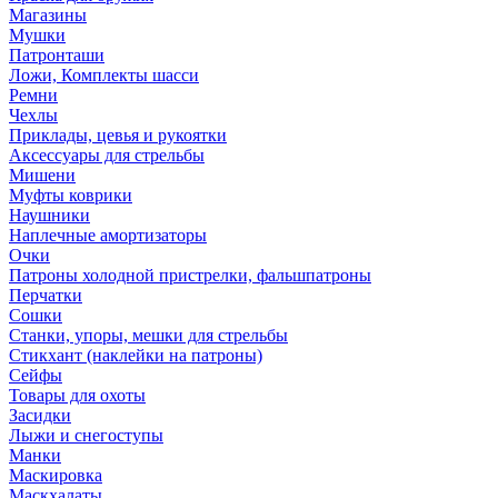
Магазины
Мушки
Патронташи
Ложи, Комплекты шасси
Ремни
Чехлы
Приклады, цевья и рукоятки
Аксессуары для стрельбы
Мишени
Муфты коврики
Наушники
Наплечные амортизаторы
Очки
Патроны холодной пристрелки, фальшпатроны
Перчатки
Сошки
Станки, упоры, мешки для стрельбы
Стикхант (наклейки на патроны)
Сейфы
Товары для охоты
Засидки
Лыжи и снегоступы
Манки
Маскировка
Маскхалаты