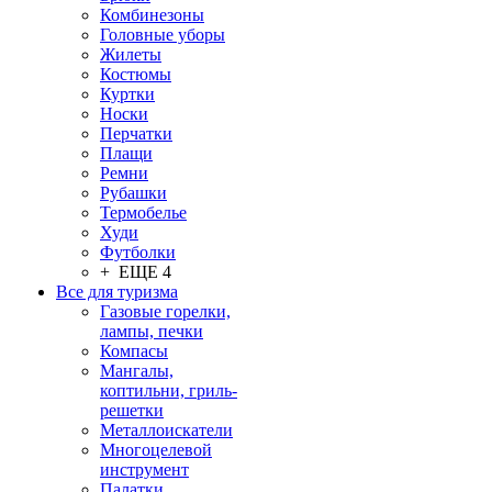
Комбинезоны
Головные уборы
Жилеты
Костюмы
Куртки
Носки
Перчатки
Плащи
Ремни
Рубашки
Термобелье
Худи
Футболки
+ ЕЩЕ 4
Все для туризма
Газовые горелки,
лампы, печки
Компасы
Мангалы,
коптильни, гриль-
решетки
Металлоискатели
Многоцелевой
инструмент
Палатки