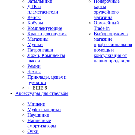
Затыльники
Подарочные
ДТК и
карты
пламегасители
оружейного
Кейсы
магазина
Кобуры
Оружейный
Комплектующие
Trade-in
Краска для оружия
Выбор оружия в
Магазины
магазине:
Мушки
профессиональная
Патронташи
помощь и
Ложи, Комплекты
консультация от
шасси
наших продавцов
Ремни
Чехлы
Приклады, цевья и
рукоятки
+ ЕЩЕ 6
Аксессуары для стрельбы
Мишени
Муфты коврики
Наушники
Наплечные
амортизаторы
Очки