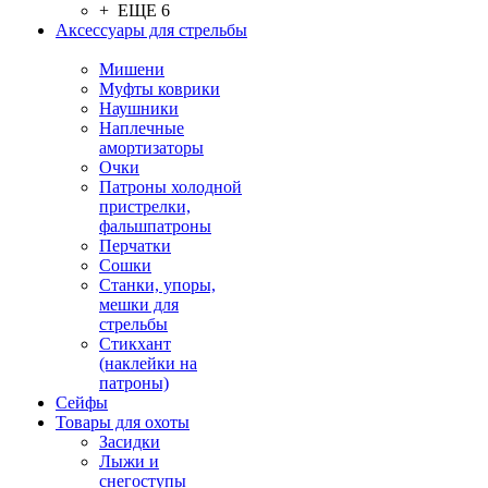
+ ЕЩЕ 6
Аксессуары для стрельбы
Мишени
Муфты коврики
Наушники
Наплечные
амортизаторы
Очки
Патроны холодной
пристрелки,
фальшпатроны
Перчатки
Сошки
Станки, упоры,
мешки для
стрельбы
Стикхант
(наклейки на
патроны)
Сейфы
Товары для охоты
Засидки
Лыжи и
снегоступы