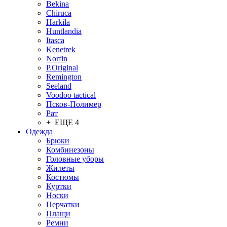
Bekina
Chiruсa
Harkila
Huntlandia
Itasca
Kenetrek
Norfin
P.Original
Remington
Seeland
Voodoo tactical
Псков-Полимер
Рат
+ ЕЩЕ 4
Одежда
Брюки
Комбинезоны
Головные уборы
Жилеты
Костюмы
Куртки
Носки
Перчатки
Плащи
Ремни