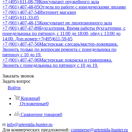
+7 (495) 611-08-78
Консультант оружейного зала
+7 (901) 407-48-05
Отдела по работе с юридическими лицами
+7 (901) 407-47-54
Интернет магазин
+7 (495) 611-33-05
+7 (901) 407-48-15
Консультант не лицензионного зала
+7 (901) 407-47-89
Бухгалтерия. Время работы бухгалтерии, с
понедельника по пятницу, с 11:00 до 18:00, обед с 13:00 до
14:00. Доп.номер:+7(495)611-59-65
+7 (901) 407-47-56
Мастерская: слесарь/мастер-ложевщик.
Звонить только по вопросам ремонта с понедельника по
пятницу с 10 до 19.
+7 (901) 407-47-96
Мастерская: покраска и гравировка.
Звонить с понедельника по пятницу с 10 до 19.
Заказать звонок
Задать вопрос
Войти
Корзина
0
Отложенные
0
Сравнение товаров
0
info@artemida-hunter.ru
Для коммерческих предложений:
commerse@artemida-hunter.ru