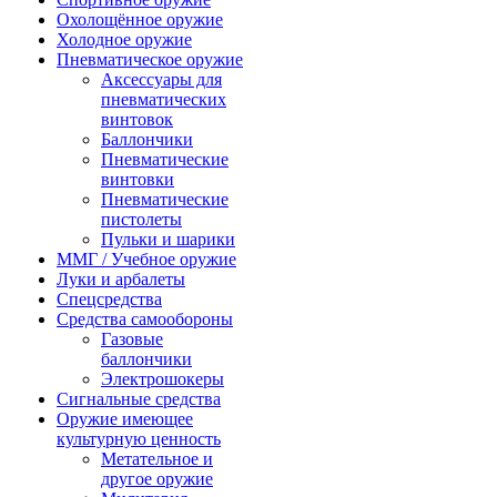
Охолощённое оружие
Холодное оружие
Пневматическое оружие
Аксессуары для
пневматических
винтовок
Баллончики
Пневматические
винтовки
Пневматические
пистолеты
Пульки и шарики
ММГ / Учебное оружие
Луки и арбалеты
Спецсредства
Средства самообороны
Газовые
баллончики
Электрошокеры
Сигнальные средства
Оружие имеющее
культурную ценность
Метательное и
другое оружие