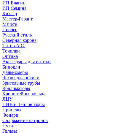
ИП Елагин
ИП Семина
Кизляр
Мастер-Гарант
Мачете
Прочее
Русский стиль
Северная корона
Титов А.С.
Точилки
Оптика
Аксессуары для оптики
Бинокли
Дальномеры
Чехлы для оптики
Зрительные трубы
Коллиматоры
Кронштейны, кольца
ЛЦУ
ПНВ и Тепловизоры
Прицелы
Фонари
Снаряжение патронов
Пули
Гильзы