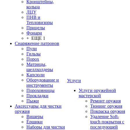
Кронштейны,
кольца
ЛЦУ
ПНВ и
Тепловизоры
Прицелы
Фонари
+ ЕЩЕ 1
Снаряжение патронов
Пули
Гильзы
Порох
Матрицы,
шеллхолдеры
Капсюли
Оборудование и
Услуги
инструменты
Пороховницы
Услуги оружейной
Прокладки
мастерской
Пыжи
Ремонт оружия
Аксессуары для чистки
Тюнинг оружия
оружия
Покраска оружия
Вишеры
Удаление Soft-
Ёршики
touch покрытия с
Наборы для чистки
последующей