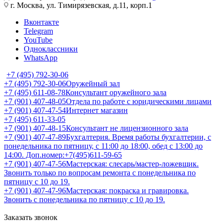
г. Москва, ул. Тимирязевская, д.11, корп.1
Вконтакте
Telegram
YouTube
Одноклассники
WhatsApp
+7 (495) 792-30-06
+7 (495) 792-30-06
Оружейный зал
+7 (495) 611-08-78
Консультант оружейного зала
+7 (901) 407-48-05
Отдела по работе с юридическими лицами
+7 (901) 407-47-54
Интернет магазин
+7 (495) 611-33-05
+7 (901) 407-48-15
Консультант не лицензионного зала
+7 (901) 407-47-89
Бухгалтерия. Время работы бухгалтерии, с
понедельника по пятницу, с 11:00 до 18:00, обед с 13:00 до
14:00. Доп.номер:+7(495)611-59-65
+7 (901) 407-47-56
Мастерская: слесарь/мастер-ложевщик.
Звонить только по вопросам ремонта с понедельника по
пятницу с 10 до 19.
+7 (901) 407-47-96
Мастерская: покраска и гравировка.
Звонить с понедельника по пятницу с 10 до 19.
Заказать звонок