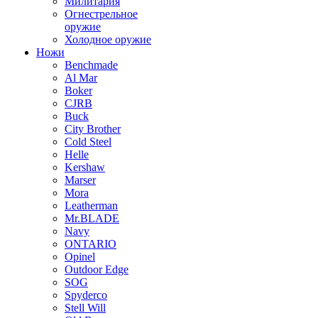
Милитария
Огнестрельное
оружие
Холодное оружие
Ножи
Benchmade
Al Mar
Boker
CJRB
Buck
City Brother
Cold Steel
Helle
Kershaw
Marser
Mora
Leatherman
Mr.BLADE
Navy
ONTARIO
Opinel
Outdoor Edge
SOG
Spyderco
Stell Will