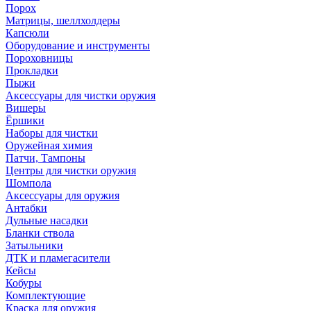
Порох
Матрицы, шеллхолдеры
Капсюли
Оборудование и инструменты
Пороховницы
Прокладки
Пыжи
Аксессуары для чистки оружия
Вишеры
Ёршики
Наборы для чистки
Оружейная химия
Патчи, Тампоны
Центры для чистки оружия
Шомпола
Аксессуары для оружия
Антабки
Дульные насадки
Бланки ствола
Затыльники
ДТК и пламегасители
Кейсы
Кобуры
Комплектующие
Краска для оружия