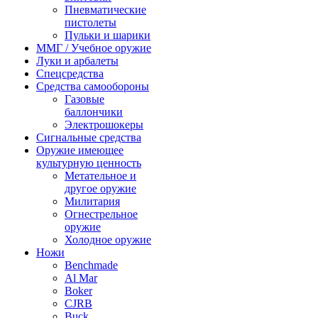
Пневматические
пистолеты
Пульки и шарики
ММГ / Учебное оружие
Луки и арбалеты
Спецсредства
Средства самообороны
Газовые
баллончики
Электрошокеры
Сигнальные средства
Оружие имеющее
культурную ценность
Метательное и
другое оружие
Милитария
Огнестрельное
оружие
Холодное оружие
Ножи
Benchmade
Al Mar
Boker
CJRB
Buck