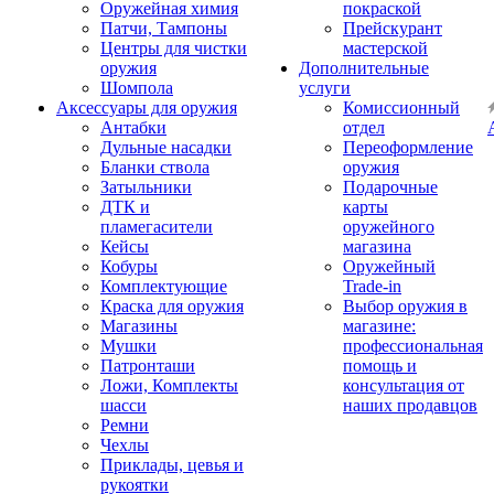
Оружейная химия
покраской
Патчи, Тампоны
Прейскурант
Центры для чистки
мастерской
оружия
Дополнительные
Шомпола
услуги
Аксессуары для оружия
Комиссионный
Антабки
отдел
Дульные насадки
Переоформление
Бланки ствола
оружия
Затыльники
Подарочные
ДТК и
карты
пламегасители
оружейного
Кейсы
магазина
Кобуры
Оружейный
Комплектующие
Trade-in
Краска для оружия
Выбор оружия в
Магазины
магазине:
Мушки
профессиональная
Патронташи
помощь и
Ложи, Комплекты
консультация от
шасси
наших продавцов
Ремни
Чехлы
Приклады, цевья и
рукоятки