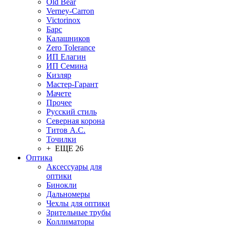
Old Bear
Verney-Carron
Victorinox
Барс
Калашников
Zero Tolerance
ИП Елагин
ИП Семина
Кизляр
Мастер-Гарант
Мачете
Прочее
Русский стиль
Северная корона
Титов А.С.
Точилки
+ ЕЩЕ 26
Оптика
Аксессуары для
оптики
Бинокли
Дальномеры
Чехлы для оптики
Зрительные трубы
Коллиматоры