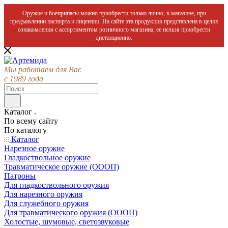
Оружие и боеприпасы можно приобрести только лично, в магазине, при
предъявлении паспорта и лицензии. На сайте эта продукция представлена в целях
ознакомления с ассортиментом розничного магазина, ее нельзя приобрести
дистанционно.
Мы работаем для Вас
с 1989 года
Каталог
По всему сайту
По каталогу
Каталог
Нарезное оружие
Гладкоствольное оружие
Травматическое оружие (ОООП)
Патроны
Для гладкоствольного оружия
Для нарезного оружия
Для служебного оружия
Для травматического оружия (ОООП)
Холостые, шумовые, светозвуковые