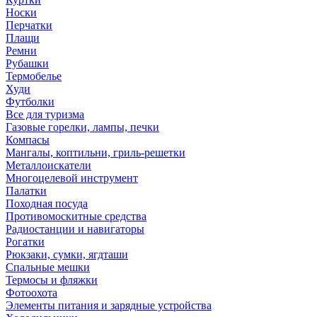
Носки
Перчатки
Плащи
Ремни
Рубашки
Термобелье
Худи
Футболки
Все для туризма
Газовые горелки, лампы, печки
Компасы
Мангалы, коптильни, гриль-решетки
Металлоискатели
Многоцелевой инструмент
Палатки
Походная посуда
Противомоскитные средства
Радиостанции и навигаторы
Рогатки
Рюкзаки, сумки, ягдташи
Спальные мешки
Термосы и фляжки
Фотоохота
Элементы питания и зарядные устройства