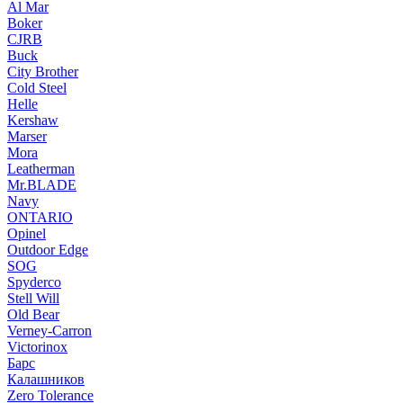
Al Mar
Boker
CJRB
Buck
City Brother
Cold Steel
Helle
Kershaw
Marser
Mora
Leatherman
Mr.BLADE
Navy
ONTARIO
Opinel
Outdoor Edge
SOG
Spyderco
Stell Will
Old Bear
Verney-Carron
Victorinox
Барс
Калашников
Zero Tolerance