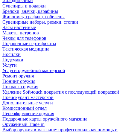
Холодильники
Сувениры и подарки
Брелоки, значки, карабины
Живопись, графика, гобелены
Сувенирные наборы, рюмки, стопки
Часы настенные
Макеты патронов
Чехлы для телефонов
Подарочные сертификаты
Тактическая медицина
Носилки
Подсумки
Услуги
Услуги оружейной мастерской
Ремонт оружия
Тюнинг оружия
Покраска оружия
Удаление Soft-touch покрытия с последующей покраской
Прейскурант мастерской
Дополнительные услуги
Комиссионный отдел
Переоформление оружия
Подарочные карты оружейного магазина
Оружейный Trade-in
Выбор оружия в магазине: профессиональная помощь и