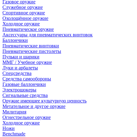
Газовое оружие
Служебное оружие
Спортивное оружие
Охолощённое оружие
Холодное оружие
Пневматическое оружие
Аксессуары для пневматических винтовок
Баллончики
Пневматические винтовки
Пневматические пистолеты
Пульки и шарики
ММГ / Учебное оружие
Луки и арбалеты
Спецсредства
Средства самообороны
Газовые баллончики
Электрошокеры
Сигнальные средства
Оружие имеющее культурную ценность
Метательное и другое оружие
Милитария
Огнестрельное оружие
Холодное оружие
Ножи
Benchmade