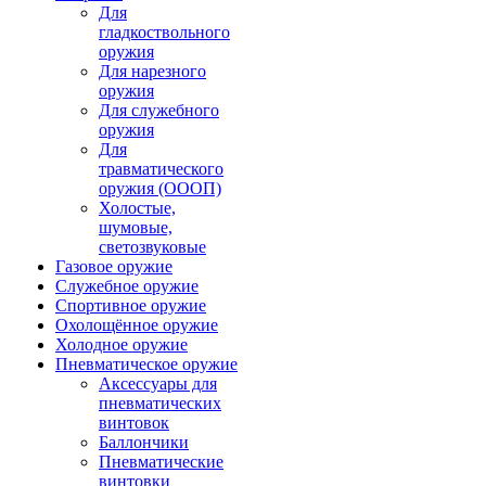
Для
гладкоствольного
оружия
Для нарезного
оружия
Для служебного
оружия
Для
травматического
оружия (ОООП)
Холостые,
шумовые,
светозвуковые
Газовое оружие
Служебное оружие
Спортивное оружие
Охолощённое оружие
Холодное оружие
Пневматическое оружие
Аксессуары для
пневматических
винтовок
Баллончики
Пневматические
винтовки