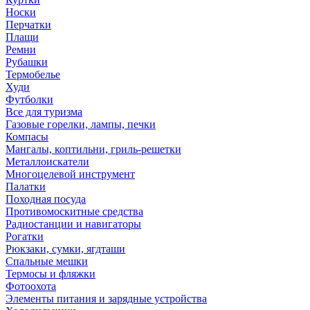
Носки
Перчатки
Плащи
Ремни
Рубашки
Термобелье
Худи
Футболки
Все для туризма
Газовые горелки, лампы, печки
Компасы
Мангалы, коптильни, гриль-решетки
Металлоискатели
Многоцелевой инструмент
Палатки
Походная посуда
Противомоскитные средства
Радиостанции и навигаторы
Рогатки
Рюкзаки, сумки, ягдташи
Спальные мешки
Термосы и фляжки
Фотоохота
Элементы питания и зарядные устройства