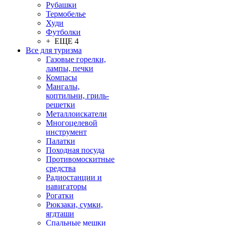
Рубашки
Термобелье
Худи
Футболки
+ ЕЩЕ 4
Все для туризма
Газовые горелки,
лампы, печки
Компасы
Мангалы,
коптильни, гриль-
решетки
Металлоискатели
Многоцелевой
инструмент
Палатки
Походная посуда
Противомоскитные
средства
Радиостанции и
навигаторы
Рогатки
Рюкзаки, сумки,
ягдташи
Спальные мешки