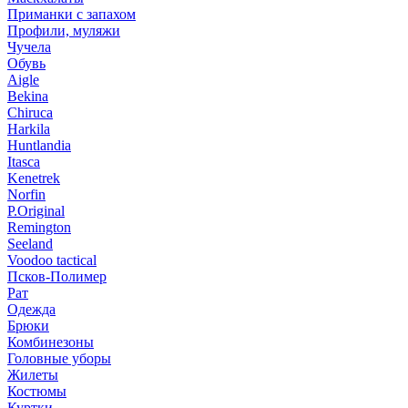
Приманки с запахом
Профили, муляжи
Чучела
Обувь
Aigle
Bekina
Chiruсa
Harkila
Huntlandia
Itasca
Kenetrek
Norfin
P.Original
Remington
Seeland
Voodoo tactical
Псков-Полимер
Рат
Одежда
Брюки
Комбинезоны
Головные уборы
Жилеты
Костюмы
Куртки