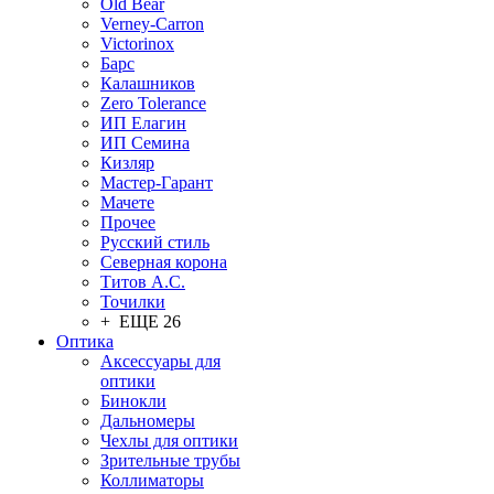
Old Bear
Verney-Carron
Victorinox
Барс
Калашников
Zero Tolerance
ИП Елагин
ИП Семина
Кизляр
Мастер-Гарант
Мачете
Прочее
Русский стиль
Северная корона
Титов А.С.
Точилки
+ ЕЩЕ 26
Оптика
Аксессуары для
оптики
Бинокли
Дальномеры
Чехлы для оптики
Зрительные трубы
Коллиматоры