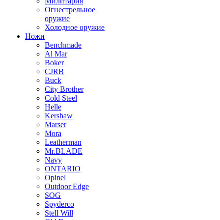
Милитария
Огнестрельное
оружие
Холодное оружие
Ножи
Benchmade
Al Mar
Boker
CJRB
Buck
City Brother
Cold Steel
Helle
Kershaw
Marser
Mora
Leatherman
Mr.BLADE
Navy
ONTARIO
Opinel
Outdoor Edge
SOG
Spyderco
Stell Will