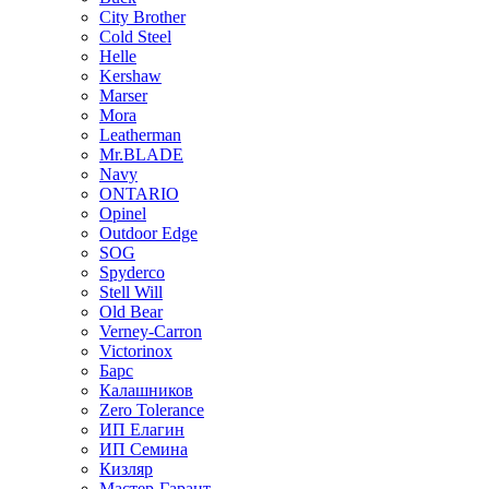
City Brother
Cold Steel
Helle
Kershaw
Marser
Mora
Leatherman
Mr.BLADE
Navy
ONTARIO
Opinel
Outdoor Edge
SOG
Spyderco
Stell Will
Old Bear
Verney-Carron
Victorinox
Барс
Калашников
Zero Tolerance
ИП Елагин
ИП Семина
Кизляр
Мастер-Гарант