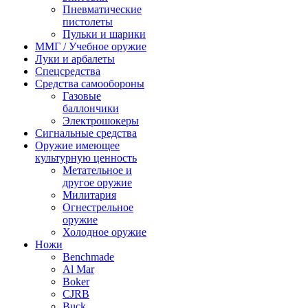
Пневматические
пистолеты
Пульки и шарики
ММГ / Учебное оружие
Луки и арбалеты
Спецсредства
Средства самообороны
Газовые
баллончики
Электрошокеры
Сигнальные средства
Оружие имеющее
культурную ценность
Метательное и
другое оружие
Милитария
Огнестрельное
оружие
Холодное оружие
Ножи
Benchmade
Al Mar
Boker
CJRB
Buck