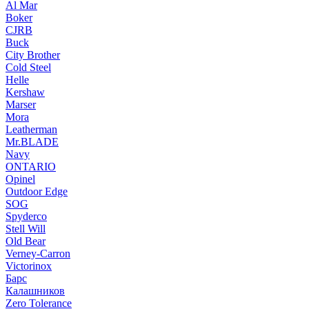
Al Mar
Boker
CJRB
Buck
City Brother
Cold Steel
Helle
Kershaw
Marser
Mora
Leatherman
Mr.BLADE
Navy
ONTARIO
Opinel
Outdoor Edge
SOG
Spyderco
Stell Will
Old Bear
Verney-Carron
Victorinox
Барс
Калашников
Zero Tolerance