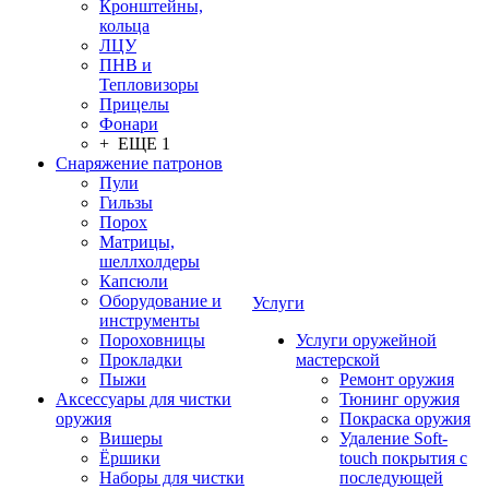
Кронштейны,
кольца
ЛЦУ
ПНВ и
Тепловизоры
Прицелы
Фонари
+ ЕЩЕ 1
Снаряжение патронов
Пули
Гильзы
Порох
Матрицы,
шеллхолдеры
Капсюли
Оборудование и
Услуги
инструменты
Пороховницы
Услуги оружейной
Прокладки
мастерской
Пыжи
Ремонт оружия
Аксессуары для чистки
Тюнинг оружия
оружия
Покраска оружия
Вишеры
Удаление Soft-
Ёршики
touch покрытия с
Наборы для чистки
последующей