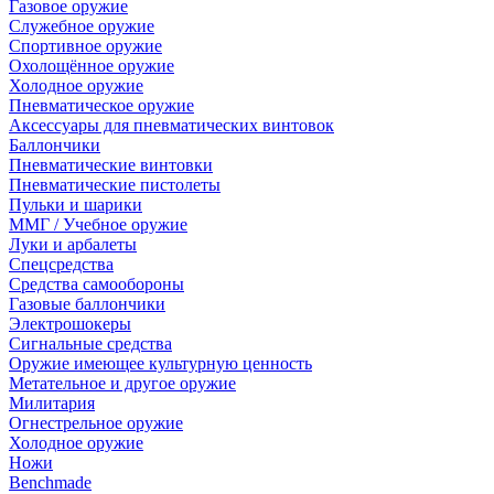
Газовое оружие
Служебное оружие
Спортивное оружие
Охолощённое оружие
Холодное оружие
Пневматическое оружие
Аксессуары для пневматических винтовок
Баллончики
Пневматические винтовки
Пневматические пистолеты
Пульки и шарики
ММГ / Учебное оружие
Луки и арбалеты
Спецсредства
Средства самообороны
Газовые баллончики
Электрошокеры
Сигнальные средства
Оружие имеющее культурную ценность
Метательное и другое оружие
Милитария
Огнестрельное оружие
Холодное оружие
Ножи
Benchmade