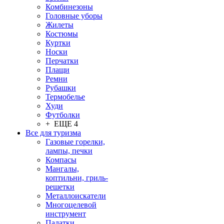
Комбинезоны
Головные уборы
Жилеты
Костюмы
Куртки
Носки
Перчатки
Плащи
Ремни
Рубашки
Термобелье
Худи
Футболки
+ ЕЩЕ 4
Все для туризма
Газовые горелки,
лампы, печки
Компасы
Мангалы,
коптильни, гриль-
решетки
Металлоискатели
Многоцелевой
инструмент
Палатки