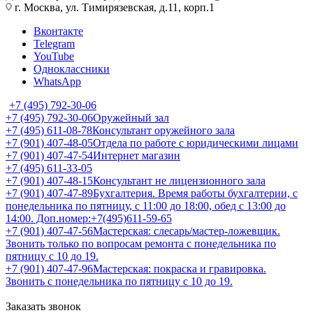
г. Москва, ул. Тимирязевская, д.11, корп.1
Вконтакте
Telegram
YouTube
Одноклассники
WhatsApp
+7 (495) 792-30-06
+7 (495) 792-30-06
Оружейный зал
+7 (495) 611-08-78
Консультант оружейного зала
+7 (901) 407-48-05
Отдела по работе с юридическими лицами
+7 (901) 407-47-54
Интернет магазин
+7 (495) 611-33-05
+7 (901) 407-48-15
Консультант не лицензионного зала
+7 (901) 407-47-89
Бухгалтерия. Время работы бухгалтерии, с
понедельника по пятницу, с 11:00 до 18:00, обед с 13:00 до
14:00. Доп.номер:+7(495)611-59-65
+7 (901) 407-47-56
Мастерская: слесарь/мастер-ложевщик.
Звонить только по вопросам ремонта с понедельника по
пятницу с 10 до 19.
+7 (901) 407-47-96
Мастерская: покраска и гравировка.
Звонить с понедельника по пятницу с 10 до 19.
Заказать звонок