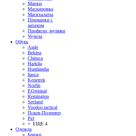
Манки
Маскировка
Маскхалаты
Приманки с
запахом
Профили, муляжи
Чучела
Обувь
Aigle
Bekina
Chiruсa
Harkila
Huntlandia
Itasca
Kenetrek
Norfin
P.Original
Remington
Seeland
Voodoo tactical
Псков-Полимер
Рат
+ ЕЩЕ 4
Одежда
Брюки