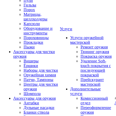
Пули
Гильзы
Порох
Матрицы,
шеллхолдеры
Капсюли
Оборудование и
Услуги
инструменты
Пороховницы
Услуги оружейной
Прокладки
мастерской
Пыжи
Ремонт оружия
Аксессуары для чистки
Тюнинг оружия
оружия
Покраска оружия
Вишеры
Удаление Soft-
Ёршики
touch покрытия с
Наборы для чистки
последующей
Оружейная химия
покраской
Патчи, Тампоны
Прейскурант
Центры для чистки
мастерской
оружия
Дополнительные
Шомпола
услуги
Аксессуары для оружия
Комиссионный
Антабки
отдел
Дульные насадки
Переоформление
Бланки ствола
оружия