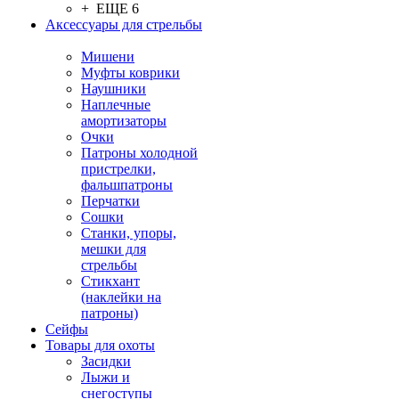
+ ЕЩЕ 6
Аксессуары для стрельбы
Мишени
Муфты коврики
Наушники
Наплечные
амортизаторы
Очки
Патроны холодной
пристрелки,
фальшпатроны
Перчатки
Сошки
Станки, упоры,
мешки для
стрельбы
Стикхант
(наклейки на
патроны)
Сейфы
Товары для охоты
Засидки
Лыжи и
снегоступы