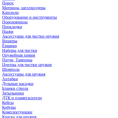
Порох
Матрицы, шеллхолдеры
Капсюли
Оборудование и инструменты
Пороховницы
Прокладки
Пыжи
Аксессуары для чистки оружия
Вишеры
Ёршики
Наборы для чистки
Оружейная химия
Патчи, Тампоны
Центры для чистки оружия
Шомпола
Аксессуары для оружия
Антабки
Дульные насадки
Бланки ствола
Затыльники
ДТК и пламегасители
Кейсы
Кобуры
Комплектующие
Краска для оружия