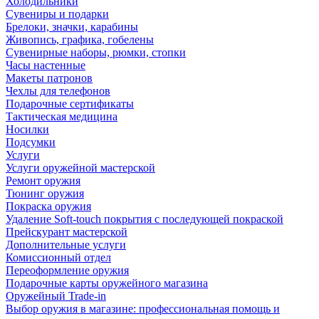
Холодильники
Сувениры и подарки
Брелоки, значки, карабины
Живопись, графика, гобелены
Сувенирные наборы, рюмки, стопки
Часы настенные
Макеты патронов
Чехлы для телефонов
Подарочные сертификаты
Тактическая медицина
Носилки
Подсумки
Услуги
Услуги оружейной мастерской
Ремонт оружия
Тюнинг оружия
Покраска оружия
Удаление Soft-touch покрытия с последующей покраской
Прейскурант мастерской
Дополнительные услуги
Комиссионный отдел
Переоформление оружия
Подарочные карты оружейного магазина
Оружейный Trade-in
Выбор оружия в магазине: профессиональная помощь и