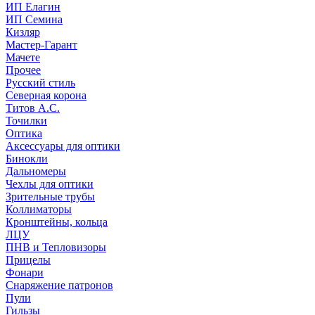
ИП Елагин
ИП Семина
Кизляр
Мастер-Гарант
Мачете
Прочее
Русский стиль
Северная корона
Титов А.С.
Точилки
Оптика
Аксессуары для оптики
Бинокли
Дальномеры
Чехлы для оптики
Зрительные трубы
Коллиматоры
Кронштейны, кольца
ЛЦУ
ПНВ и Тепловизоры
Прицелы
Фонари
Снаряжение патронов
Пули
Гильзы