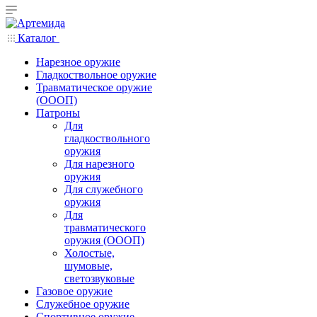
Каталог
Нарезное оружие
Гладкоствольное оружие
Травматическое оружие
(ОООП)
Патроны
Для
гладкоствольного
оружия
Для нарезного
оружия
Для служебного
оружия
Для
травматического
оружия (ОООП)
Холостые,
шумовые,
светозвуковые
Газовое оружие
Служебное оружие
Спортивное оружие