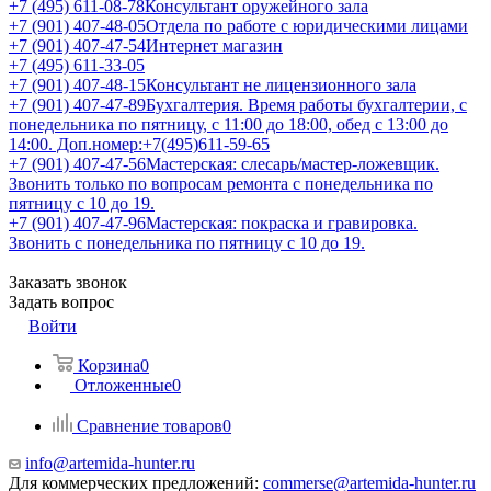
+7 (495) 611-08-78
Консультант оружейного зала
+7 (901) 407-48-05
Отдела по работе с юридическими лицами
+7 (901) 407-47-54
Интернет магазин
+7 (495) 611-33-05
+7 (901) 407-48-15
Консультант не лицензионного зала
+7 (901) 407-47-89
Бухгалтерия. Время работы бухгалтерии, с
понедельника по пятницу, с 11:00 до 18:00, обед с 13:00 до
14:00. Доп.номер:+7(495)611-59-65
+7 (901) 407-47-56
Мастерская: слесарь/мастер-ложевщик.
Звонить только по вопросам ремонта с понедельника по
пятницу с 10 до 19.
+7 (901) 407-47-96
Мастерская: покраска и гравировка.
Звонить с понедельника по пятницу с 10 до 19.
Заказать звонок
Задать вопрос
Войти
Корзина
0
Отложенные
0
Сравнение товаров
0
info@artemida-hunter.ru
Для коммерческих предложений:
commerse@artemida-hunter.ru