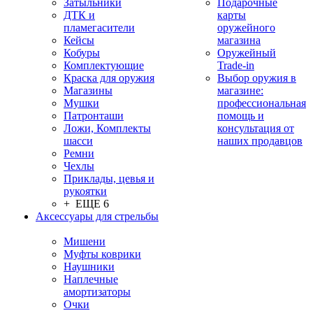
Затыльники
Подарочные
ДТК и
карты
пламегасители
оружейного
Кейсы
магазина
Кобуры
Оружейный
Комплектующие
Trade-in
Краска для оружия
Выбор оружия в
Магазины
магазине:
Мушки
профессиональная
Патронташи
помощь и
Ложи, Комплекты
консультация от
шасси
наших продавцов
Ремни
Чехлы
Приклады, цевья и
рукоятки
+ ЕЩЕ 6
Аксессуары для стрельбы
Мишени
Муфты коврики
Наушники
Наплечные
амортизаторы
Очки