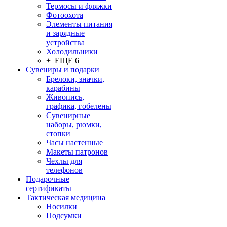
Термосы и фляжки
Фотоохота
Элементы питания
и зарядные
устройства
Холодильники
+ ЕЩЕ 6
Сувениры и подарки
Брелоки, значки,
карабины
Живопись,
графика, гобелены
Сувенирные
наборы, рюмки,
стопки
Часы настенные
Макеты патронов
Чехлы для
телефонов
Подарочные
сертификаты
Тактическая медицина
Носилки
Подсумки