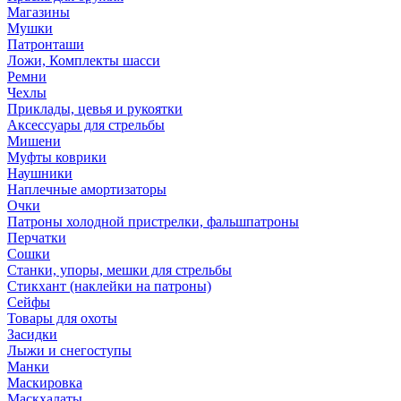
Магазины
Мушки
Патронташи
Ложи, Комплекты шасси
Ремни
Чехлы
Приклады, цевья и рукоятки
Аксессуары для стрельбы
Мишени
Муфты коврики
Наушники
Наплечные амортизаторы
Очки
Патроны холодной пристрелки, фальшпатроны
Перчатки
Сошки
Станки, упоры, мешки для стрельбы
Стикхант (наклейки на патроны)
Сейфы
Товары для охоты
Засидки
Лыжи и снегоступы
Манки
Маскировка
Маскхалаты