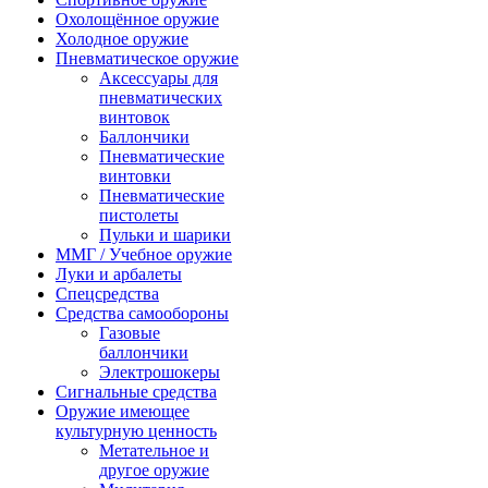
Охолощённое оружие
Холодное оружие
Пневматическое оружие
Аксессуары для
пневматических
винтовок
Баллончики
Пневматические
винтовки
Пневматические
пистолеты
Пульки и шарики
ММГ / Учебное оружие
Луки и арбалеты
Спецсредства
Средства самообороны
Газовые
баллончики
Электрошокеры
Сигнальные средства
Оружие имеющее
культурную ценность
Метательное и
другое оружие