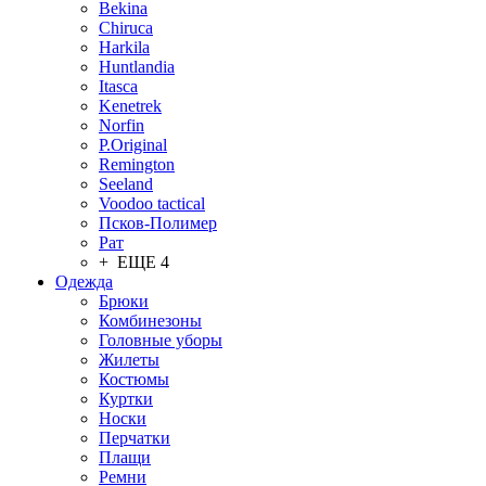
Bekina
Chiruсa
Harkila
Huntlandia
Itasca
Kenetrek
Norfin
P.Original
Remington
Seeland
Voodoo tactical
Псков-Полимер
Рат
+ ЕЩЕ 4
Одежда
Брюки
Комбинезоны
Головные уборы
Жилеты
Костюмы
Куртки
Носки
Перчатки
Плащи
Ремни