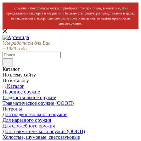
Оружие и боеприпасы можно приобрести только лично, в магазине, при
предъявлении паспорта и лицензии. На сайте эта продукция представлена в целях
ознакомления с ассортиментом розничного магазина, ее нельзя приобрести
дистанционно.
Мы работаем для Вас
с 1989 года
Каталог
По всему сайту
По каталогу
Каталог
Нарезное оружие
Гладкоствольное оружие
Травматическое оружие (ОООП)
Патроны
Для гладкоствольного оружия
Для нарезного оружия
Для служебного оружия
Для травматического оружия (ОООП)
Холостые, шумовые, светозвуковые