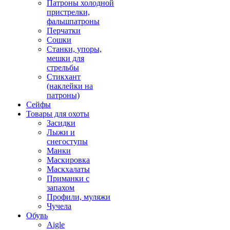
Патроны холодной
пристрелки,
фальшпатроны
Перчатки
Сошки
Станки, упоры,
мешки для
стрельбы
Стикхант
(наклейки на
патроны)
Сейфы
Товары для охоты
Засидки
Лыжи и
снегоступы
Манки
Маскировка
Маскхалаты
Приманки с
запахом
Профили, муляжи
Чучела
Обувь
Aigle