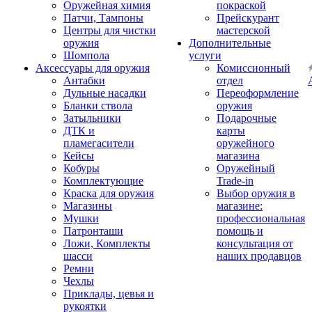
Оружейная химия
покраской
Патчи, Тампоны
Прейскурант
Центры для чистки
мастерской
оружия
Дополнительные
Шомпола
услуги
Аксессуары для оружия
Комиссионный
Антабки
отдел
Дульные насадки
Переоформление
Бланки ствола
оружия
Затыльники
Подарочные
ДТК и
карты
пламегасители
оружейного
Кейсы
магазина
Кобуры
Оружейный
Комплектующие
Trade-in
Краска для оружия
Выбор оружия в
Магазины
магазине:
Мушки
профессиональная
Патронташи
помощь и
Ложи, Комплекты
консультация от
шасси
наших продавцов
Ремни
Чехлы
Приклады, цевья и
рукоятки