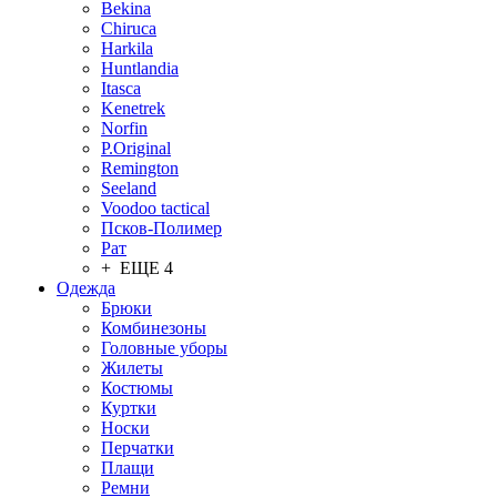
Bekina
Chiruсa
Harkila
Huntlandia
Itasca
Kenetrek
Norfin
P.Original
Remington
Seeland
Voodoo tactical
Псков-Полимер
Рат
+ ЕЩЕ 4
Одежда
Брюки
Комбинезоны
Головные уборы
Жилеты
Костюмы
Куртки
Носки
Перчатки
Плащи
Ремни