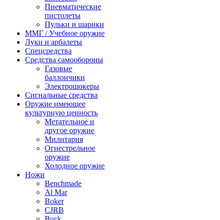
Пневматические
пистолеты
Пульки и шарики
ММГ / Учебное оружие
Луки и арбалеты
Спецсредства
Средства самообороны
Газовые
баллончики
Электрошокеры
Сигнальные средства
Оружие имеющее
культурную ценность
Метательное и
другое оружие
Милитария
Огнестрельное
оружие
Холодное оружие
Ножи
Benchmade
Al Mar
Boker
CJRB
Buck