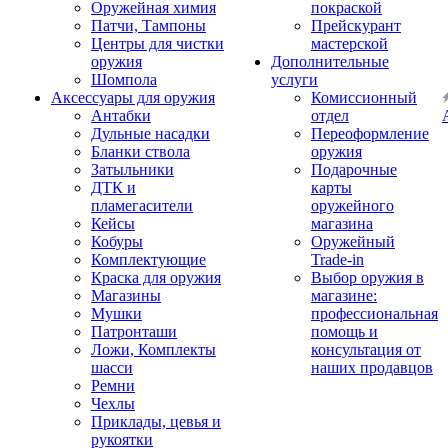
Оружейная химия
покраской
Патчи, Тампоны
Прейскурант
Центры для чистки
мастерской
оружия
Дополнительные
Шомпола
услуги
Аксессуары для оружия
Комиссионный
Антабки
отдел
Дульные насадки
Переоформление
Бланки ствола
оружия
Затыльники
Подарочные
ДТК и
карты
пламегасители
оружейного
Кейсы
магазина
Кобуры
Оружейный
Комплектующие
Trade-in
Краска для оружия
Выбор оружия в
Магазины
магазине:
Мушки
профессиональная
Патронташи
помощь и
Ложи, Комплекты
консультация от
шасси
наших продавцов
Ремни
Чехлы
Приклады, цевья и
рукоятки