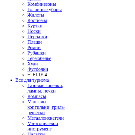
Комбинезоны
Головные уборы
Жилеты
Костюмы
Куртки
Носки
Перчатки
Плащи
Ремни
Рубашки
Термобелье
Худи
Футболки
+ ЕЩЕ 4
Все для туризма
Газовые горелки,
лампы, печки
Компасы
Мангалы,
коптильни, гриль-
решетки
Металлоискатели
Многоцелевой
инструмент
Палатки