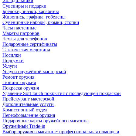
Холодильники
Сувениры и подарки
Брелоки, значки, карабины
Живопись, графика, гобелены
Сувенирные наборы, рюмки, стопки
Часы настенные
Макеты патронов
Чехлы для телефонов
Подарочные сертификаты
Тактическая медицина
Носилки
Подсумки
Услуги
Услуги оружейной мастерской
Ремонт оружия
Тюнинг оружия
Покраска оружия
Удаление Soft-touch покрытия с последующей покраской
Прейскурант мастерской
Дополнительные услуги
Комиссионный отдел
Переоформление оружия
Подарочные карты оружейного магазина
Оружейный Trade-in
Выбор оружия в магазине: профессиональная помощь и