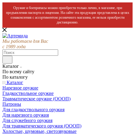
Оружие и боеприпасы можно приобрести только лично, в магазине, при
предъявлении паспорта и лицензии. На сайте эта продукция представлена в целях
ознакомления с ассортиментом розничного магазина, ее нельзя приобрести
дистанционно.
Мы работаем для Вас
с 1989 года
Каталог
По всему сайту
По каталогу
Каталог
Нарезное оружие
Гладкоствольное оружие
Травматическое оружие (ОООП)
Патроны
Для гладкоствольного оружия
Для нарезного оружия
Для служебного оружия
Для травматического оружия (ОООП)
Холостые, шумовые, светозвуковые