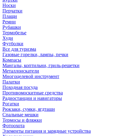
Носки
Перчатки
Плащи
Ремни
Рубашки
Термобелье
Худи
Футболки
Все для туризма
Газовые горелки, лампы, печки
Компасы
Мангалы, коптильни, гриль-решетки
Металлоискатели
Многоцелевой инструмент
Палатки
Походная посуда
Противомоскитные средства
Радиостанции и навигаторы
Рогатки
Рюкзаки, сумки, ягдташи
Спальные мешки
Термосы и фляжки
Фотоохота
Элементы питания и зарядные устройства