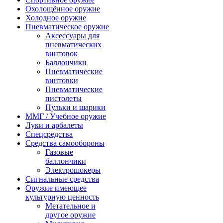
Охолощённое оружие
Холодное оружие
Пневматическое оружие
Аксессуары для
пневматических
винтовок
Баллончики
Пневматические
винтовки
Пневматические
пистолеты
Пульки и шарики
ММГ / Учебное оружие
Луки и арбалеты
Спецсредства
Средства самообороны
Газовые
баллончики
Электрошокеры
Сигнальные средства
Оружие имеющее
культурную ценность
Метательное и
другое оружие