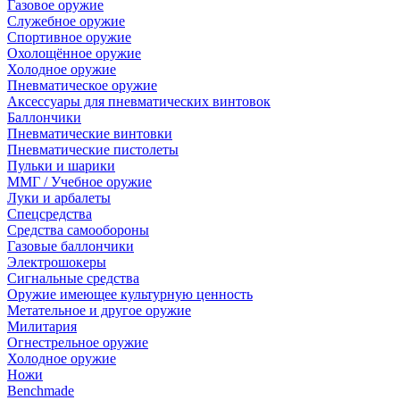
Газовое оружие
Служебное оружие
Спортивное оружие
Охолощённое оружие
Холодное оружие
Пневматическое оружие
Аксессуары для пневматических винтовок
Баллончики
Пневматические винтовки
Пневматические пистолеты
Пульки и шарики
ММГ / Учебное оружие
Луки и арбалеты
Спецсредства
Средства самообороны
Газовые баллончики
Электрошокеры
Сигнальные средства
Оружие имеющее культурную ценность
Метательное и другое оружие
Милитария
Огнестрельное оружие
Холодное оружие
Ножи
Benchmade