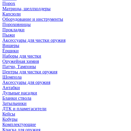
Порох
Матрицы, шеллхолдеры
Капсюли
Оборудование и инструменты
Пороховницы
Прокладки
Пыжи
Аксессуары для чистки оружия
Вишеры
Ёршики
Наборы для чистки
Оружейная химия
Патчи, Тампоны
Центры для чистки оружия
Шомпола
Аксессуары для оружия
Антабки
Дульные насадки
Бланки ствола
Затыльники
ДТК и пламегасители
Кейсы
Кобуры
Комплектующие
Краска для оружия