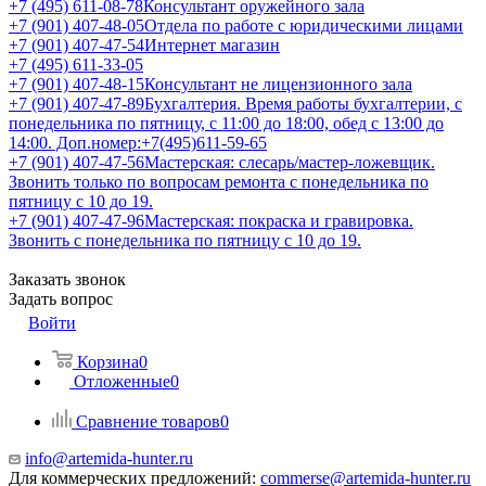
+7 (495) 611-08-78
Консультант оружейного зала
+7 (901) 407-48-05
Отдела по работе с юридическими лицами
+7 (901) 407-47-54
Интернет магазин
+7 (495) 611-33-05
+7 (901) 407-48-15
Консультант не лицензионного зала
+7 (901) 407-47-89
Бухгалтерия. Время работы бухгалтерии, с
понедельника по пятницу, с 11:00 до 18:00, обед с 13:00 до
14:00. Доп.номер:+7(495)611-59-65
+7 (901) 407-47-56
Мастерская: слесарь/мастер-ложевщик.
Звонить только по вопросам ремонта с понедельника по
пятницу с 10 до 19.
+7 (901) 407-47-96
Мастерская: покраска и гравировка.
Звонить с понедельника по пятницу с 10 до 19.
Заказать звонок
Задать вопрос
Войти
Корзина
0
Отложенные
0
Сравнение товаров
0
info@artemida-hunter.ru
Для коммерческих предложений:
commerse@artemida-hunter.ru