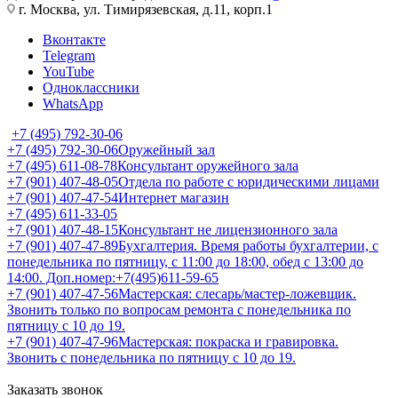
г. Москва, ул. Тимирязевская, д.11, корп.1
Вконтакте
Telegram
YouTube
Одноклассники
WhatsApp
+7 (495) 792-30-06
+7 (495) 792-30-06
Оружейный зал
+7 (495) 611-08-78
Консультант оружейного зала
+7 (901) 407-48-05
Отдела по работе с юридическими лицами
+7 (901) 407-47-54
Интернет магазин
+7 (495) 611-33-05
+7 (901) 407-48-15
Консультант не лицензионного зала
+7 (901) 407-47-89
Бухгалтерия. Время работы бухгалтерии, с
понедельника по пятницу, с 11:00 до 18:00, обед с 13:00 до
14:00. Доп.номер:+7(495)611-59-65
+7 (901) 407-47-56
Мастерская: слесарь/мастер-ложевщик.
Звонить только по вопросам ремонта с понедельника по
пятницу с 10 до 19.
+7 (901) 407-47-96
Мастерская: покраска и гравировка.
Звонить с понедельника по пятницу с 10 до 19.
Заказать звонок