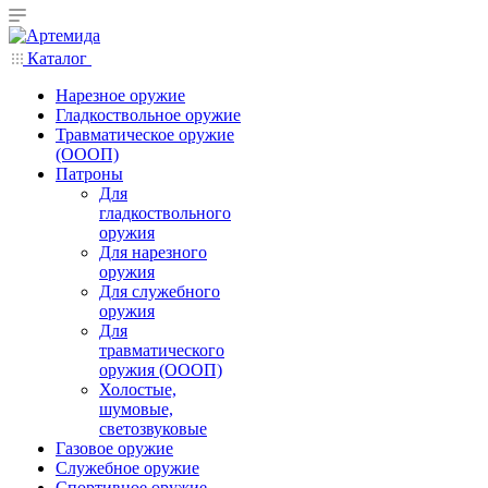
Каталог
Нарезное оружие
Гладкоствольное оружие
Травматическое оружие
(ОООП)
Патроны
Для
гладкоствольного
оружия
Для нарезного
оружия
Для служебного
оружия
Для
травматического
оружия (ОООП)
Холостые,
шумовые,
светозвуковые
Газовое оружие
Служебное оружие
Спортивное оружие