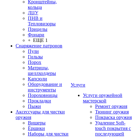
Кронштейны,
кольца
ЛЦУ
ПНВ и
Тепловизоры
Прицелы
Фонари
+ ЕЩЕ 1
Снаряжение патронов
Пули
Гильзы
Порох
Матрицы,
шеллхолдеры
Капсюли
Оборудование и
Услуги
инструменты
Пороховницы
Услуги оружейной
Прокладки
мастерской
Пыжи
Ремонт оружия
Аксессуары для чистки
Тюнинг оружия
оружия
Покраска оружия
Вишеры
Удаление Soft-
Ёршики
touch покрытия с
Наборы для чистки
последующей