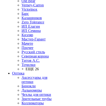
Old Bear
Verney-Carron
Victorinox
Барс
Калашников
Zero Tolerance
ИП Елагин
ИП Семина
Кизляр
Мастер-Гарант
Мачете
Прочее
Русский стиль
Северная корона
Титов А.С.
Точилки
+ ЕЩЕ 26
Оптика
Аксессуары для
оптики
Бинокли
Дальномеры
Чехлы для оптики
Зрительные трубы
Коллиматоры