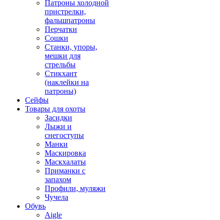
Патроны холодной
пристрелки,
фальшпатроны
Перчатки
Сошки
Станки, упоры,
мешки для
стрельбы
Стикхант
(наклейки на
патроны)
Сейфы
Товары для охоты
Засидки
Лыжи и
снегоступы
Манки
Маскировка
Маскхалаты
Приманки с
запахом
Профили, муляжи
Чучела
Обувь
Aigle