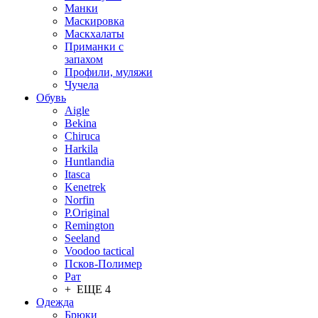
Манки
Маскировка
Маскхалаты
Приманки с
запахом
Профили, муляжи
Чучела
Обувь
Aigle
Bekina
Chiruсa
Harkila
Huntlandia
Itasca
Kenetrek
Norfin
P.Original
Remington
Seeland
Voodoo tactical
Псков-Полимер
Рат
+ ЕЩЕ 4
Одежда
Брюки