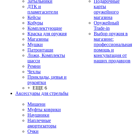
Затыльники
Подарочные
ДТК и
карты
пламегасители
оружейного
Кейсы
магазина
Кобуры
Оружейный
Комплектующие
Trade-in
Краска для оружия
Выбор оружия в
Магазины
магазине:
Мушки
профессиональная
Патронташи
помощь и
Ложи, Комплекты
консультация от
шасси
наших продавцов
Ремни
Чехлы
Приклады, цевья и
рукоятки
+ ЕЩЕ 6
Аксессуары для стрельбы
Мишени
Муфты коврики
Наушники
Наплечные
амортизаторы
Очки