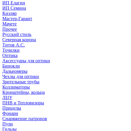
ИП Елагин
ИП Семина
Кизляр
Мастер-Гарант
Мачете
Прочее
Русский стиль
Северная корона
Титов А.С.
Точилки
Оптика
Аксессуары для оптики
Бинокли
Дальномеры
Чехлы для оптики
Зрительные трубы
Коллиматоры
Кронштейны, кольца
ЛЦУ
ПНВ и Тепловизоры
Прицелы
Фонари
Снаряжение патронов
Пули
Гильзы