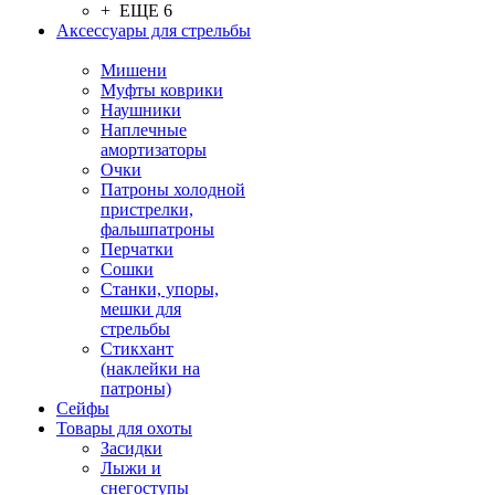
+ ЕЩЕ 6
Аксессуары для стрельбы
Мишени
Муфты коврики
Наушники
Наплечные
амортизаторы
Очки
Патроны холодной
пристрелки,
фальшпатроны
Перчатки
Сошки
Станки, упоры,
мешки для
стрельбы
Стикхант
(наклейки на
патроны)
Сейфы
Товары для охоты
Засидки
Лыжи и
снегоступы