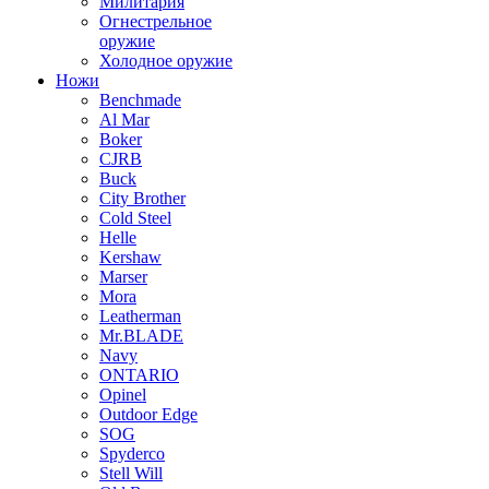
Милитария
Огнестрельное
оружие
Холодное оружие
Ножи
Benchmade
Al Mar
Boker
CJRB
Buck
City Brother
Cold Steel
Helle
Kershaw
Marser
Mora
Leatherman
Mr.BLADE
Navy
ONTARIO
Opinel
Outdoor Edge
SOG
Spyderco
Stell Will