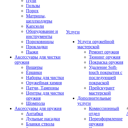
Пули
Гильзы
Порох
Матрицы,
шеллхолдеры
Капсюли
Оборудование и
Услуги
инструменты
Пороховницы
Услуги оружейной
Прокладки
мастерской
Пыжи
Ремонт оружия
Аксессуары для чистки
Тюнинг оружия
оружия
Покраска оружия
Вишеры
Удаление Soft-
Ёршики
touch покрытия с
Наборы для чистки
последующей
Оружейная химия
покраской
Патчи, Тампоны
Прейскурант
Центры для чистки
мастерской
оружия
Дополнительные
Шомпола
услуги
Аксессуары для оружия
Комиссионный
Антабки
отдел
Дульные насадки
Переоформление
Бланки ствола
оружия