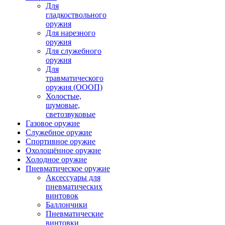
Для
гладкоствольного
оружия
Для нарезного
оружия
Для служебного
оружия
Для
травматического
оружия (ОООП)
Холостые,
шумовые,
светозвуковые
Газовое оружие
Служебное оружие
Спортивное оружие
Охолощённое оружие
Холодное оружие
Пневматическое оружие
Аксессуары для
пневматических
винтовок
Баллончики
Пневматические
винтовки