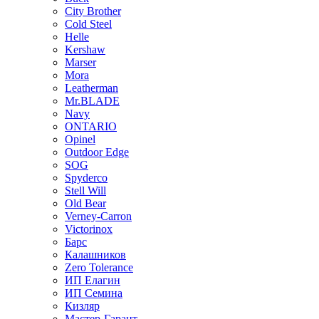
City Brother
Cold Steel
Helle
Kershaw
Marser
Mora
Leatherman
Mr.BLADE
Navy
ONTARIO
Opinel
Outdoor Edge
SOG
Spyderco
Stell Will
Old Bear
Verney-Carron
Victorinox
Барс
Калашников
Zero Tolerance
ИП Елагин
ИП Семина
Кизляр
Мастер-Гарант