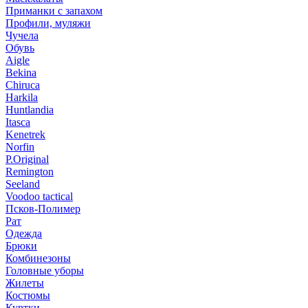
Приманки с запахом
Профили, муляжи
Чучела
Обувь
Aigle
Bekina
Chiruсa
Harkila
Huntlandia
Itasca
Kenetrek
Norfin
P.Original
Remington
Seeland
Voodoo tactical
Псков-Полимер
Рат
Одежда
Брюки
Комбинезоны
Головные уборы
Жилеты
Костюмы
Куртки