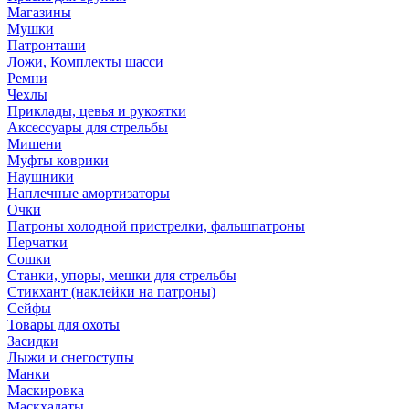
Магазины
Мушки
Патронташи
Ложи, Комплекты шасси
Ремни
Чехлы
Приклады, цевья и рукоятки
Аксессуары для стрельбы
Мишени
Муфты коврики
Наушники
Наплечные амортизаторы
Очки
Патроны холодной пристрелки, фальшпатроны
Перчатки
Сошки
Станки, упоры, мешки для стрельбы
Стикхант (наклейки на патроны)
Сейфы
Товары для охоты
Засидки
Лыжи и снегоступы
Манки
Маскировка
Маскхалаты