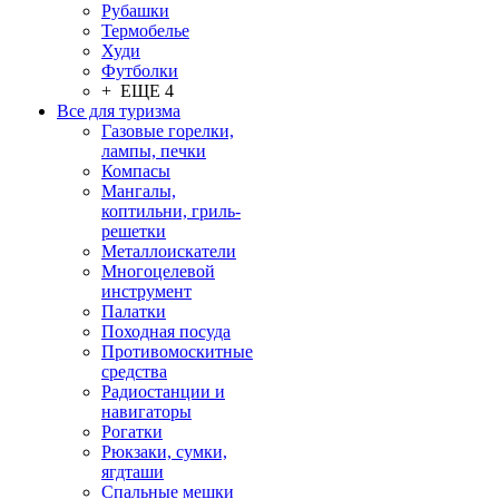
Рубашки
Термобелье
Худи
Футболки
+ ЕЩЕ 4
Все для туризма
Газовые горелки,
лампы, печки
Компасы
Мангалы,
коптильни, гриль-
решетки
Металлоискатели
Многоцелевой
инструмент
Палатки
Походная посуда
Противомоскитные
средства
Радиостанции и
навигаторы
Рогатки
Рюкзаки, сумки,
ягдташи
Спальные мешки