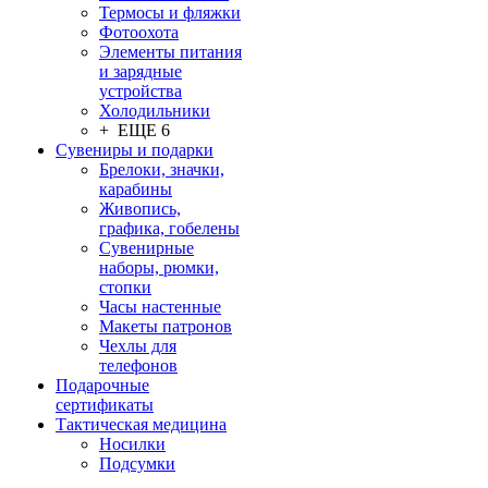
Термосы и фляжки
Фотоохота
Элементы питания
и зарядные
устройства
Холодильники
+ ЕЩЕ 6
Сувениры и подарки
Брелоки, значки,
карабины
Живопись,
графика, гобелены
Сувенирные
наборы, рюмки,
стопки
Часы настенные
Макеты патронов
Чехлы для
телефонов
Подарочные
сертификаты
Тактическая медицина
Носилки
Подсумки