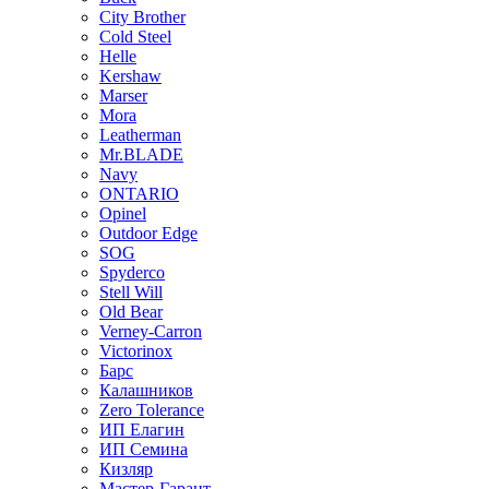
City Brother
Cold Steel
Helle
Kershaw
Marser
Mora
Leatherman
Mr.BLADE
Navy
ONTARIO
Opinel
Outdoor Edge
SOG
Spyderco
Stell Will
Old Bear
Verney-Carron
Victorinox
Барс
Калашников
Zero Tolerance
ИП Елагин
ИП Семина
Кизляр
Мастер-Гарант