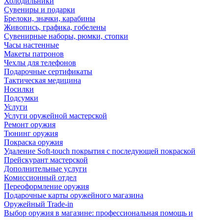
Холодильники
Сувениры и подарки
Брелоки, значки, карабины
Живопись, графика, гобелены
Сувенирные наборы, рюмки, стопки
Часы настенные
Макеты патронов
Чехлы для телефонов
Подарочные сертификаты
Тактическая медицина
Носилки
Подсумки
Услуги
Услуги оружейной мастерской
Ремонт оружия
Тюнинг оружия
Покраска оружия
Удаление Soft-touch покрытия с последующей покраской
Прейскурант мастерской
Дополнительные услуги
Комиссионный отдел
Переоформление оружия
Подарочные карты оружейного магазина
Оружейный Trade-in
Выбор оружия в магазине: профессиональная помощь и