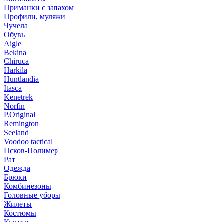
Приманки с запахом
Профили, муляжи
Чучела
Обувь
Aigle
Bekina
Chiruсa
Harkila
Huntlandia
Itasca
Kenetrek
Norfin
P.Original
Remington
Seeland
Voodoo tactical
Псков-Полимер
Рат
Одежда
Брюки
Комбинезоны
Головные уборы
Жилеты
Костюмы
Куртки