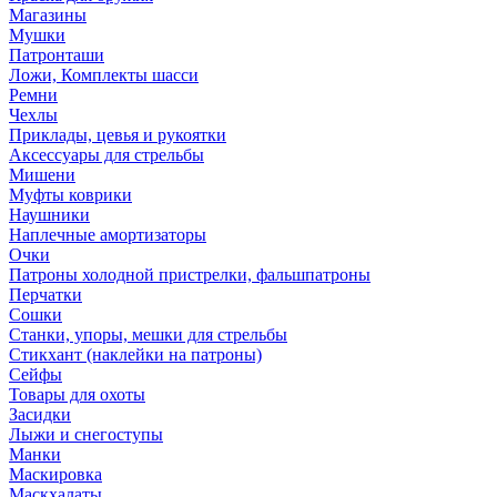
Магазины
Мушки
Патронташи
Ложи, Комплекты шасси
Ремни
Чехлы
Приклады, цевья и рукоятки
Аксессуары для стрельбы
Мишени
Муфты коврики
Наушники
Наплечные амортизаторы
Очки
Патроны холодной пристрелки, фальшпатроны
Перчатки
Сошки
Станки, упоры, мешки для стрельбы
Стикхант (наклейки на патроны)
Сейфы
Товары для охоты
Засидки
Лыжи и снегоступы
Манки
Маскировка
Маскхалаты