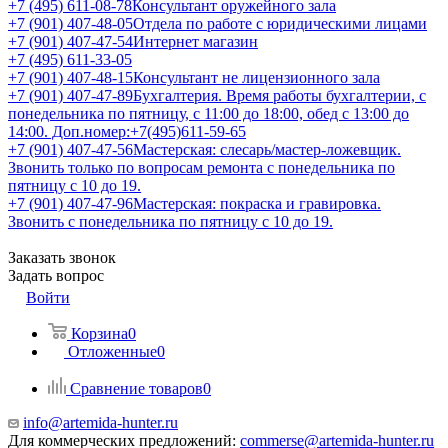
+7 (495) 611-08-78
Консультант оружейного зала
+7 (901) 407-48-05
Отдела по работе с юридическими лицами
+7 (901) 407-47-54
Интернет магазин
+7 (495) 611-33-05
+7 (901) 407-48-15
Консультант не лицензионного зала
+7 (901) 407-47-89
Бухгалтерия. Время работы бухгалтерии, с
понедельника по пятницу, с 11:00 до 18:00, обед с 13:00 до
14:00. Доп.номер:+7(495)611-59-65
+7 (901) 407-47-56
Мастерская: слесарь/мастер-ложевщик.
Звонить только по вопросам ремонта с понедельника по
пятницу с 10 до 19.
+7 (901) 407-47-96
Мастерская: покраска и гравировка.
Звонить с понедельника по пятницу с 10 до 19.
Заказать звонок
Задать вопрос
Войти
Корзина
0
Отложенные
0
Сравнение товаров
0
info@artemida-hunter.ru
Для коммерческих предложений:
commerse@artemida-hunter.ru