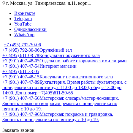
г. Москва, ул. Тимирязевская, д.11, корп.1
Вконтакте
Telegram
YouTube
Одноклассники
WhatsApp
+7 (495) 792-30-06
+7 (495) 792-30-06
Оружейный зал
+7 (495) 611-08-78
Консультант оружейного зала
+7 (901) 407-48-05
Отдела по работе с юридическими лицами
+7 (901) 407-47-54
Интернет магазин
+7 (495) 611-33-05
+7 (901) 407-48-15
Консультант не лицензионного зала
+7 (901) 407-47-89
Бухгалтерия. Время работы бухгалтерии, с
понедельника по пятницу, с 11:00 до 18:00, обед с 13:00 до
14:00. Доп.номер:+7(495)611-59-65
+7 (901) 407-47-56
Мастерская: слесарь/мастер-ложевщик.
Звонить только по вопросам ремонта с понедельника по
пятницу с 10 до 19.
+7 (901) 407-47-96
Мастерская: покраска и гравировка.
Звонить с понедельника по пятницу с 10 до 19.
Заказать звонок