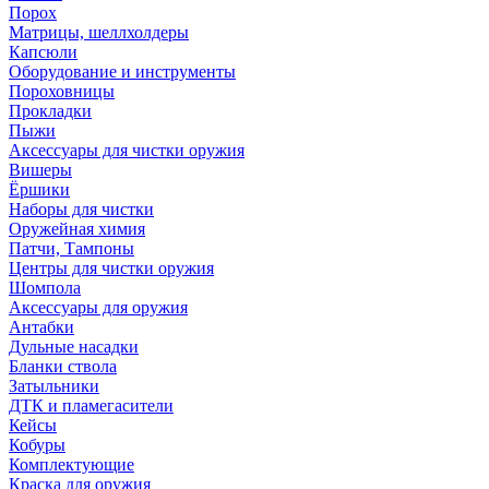
Порох
Матрицы, шеллхолдеры
Капсюли
Оборудование и инструменты
Пороховницы
Прокладки
Пыжи
Аксессуары для чистки оружия
Вишеры
Ёршики
Наборы для чистки
Оружейная химия
Патчи, Тампоны
Центры для чистки оружия
Шомпола
Аксессуары для оружия
Антабки
Дульные насадки
Бланки ствола
Затыльники
ДТК и пламегасители
Кейсы
Кобуры
Комплектующие
Краска для оружия