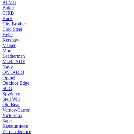
Al Mar
Boker
CJRB
Buck
City Brother
Cold Steel
Helle
Kershaw
Marser
Mora
Leatherman
Mr.BLADE
Navy
ONTARIO
Opinel
Outdoor Edge
SOG
Spyderco
Stell Will
Old Bear
Verney-Carron
Victorinox
Барс
Калашников
Zero Tolerance