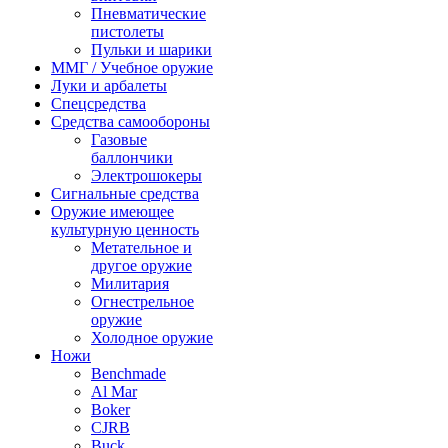
Пневматические
пистолеты
Пульки и шарики
ММГ / Учебное оружие
Луки и арбалеты
Спецсредства
Средства самообороны
Газовые
баллончики
Электрошокеры
Сигнальные средства
Оружие имеющее
культурную ценность
Метательное и
другое оружие
Милитария
Огнестрельное
оружие
Холодное оружие
Ножи
Benchmade
Al Mar
Boker
CJRB
Buck