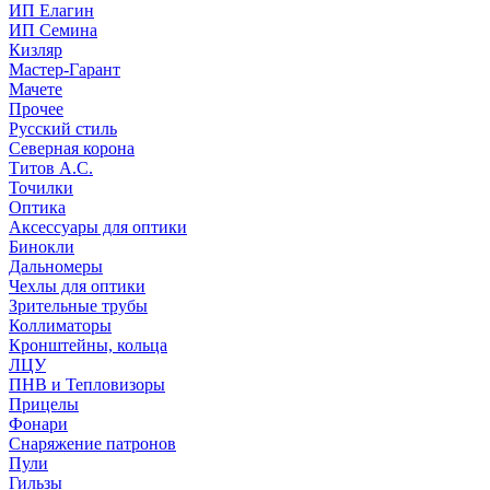
ИП Елагин
ИП Семина
Кизляр
Мастер-Гарант
Мачете
Прочее
Русский стиль
Северная корона
Титов А.С.
Точилки
Оптика
Аксессуары для оптики
Бинокли
Дальномеры
Чехлы для оптики
Зрительные трубы
Коллиматоры
Кронштейны, кольца
ЛЦУ
ПНВ и Тепловизоры
Прицелы
Фонари
Снаряжение патронов
Пули
Гильзы