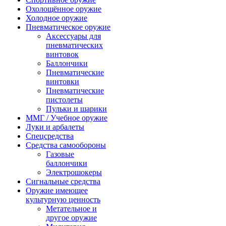
Охолощённое оружие
Холодное оружие
Пневматическое оружие
Аксессуары для
пневматических
винтовок
Баллончики
Пневматические
винтовки
Пневматические
пистолеты
Пульки и шарики
ММГ / Учебное оружие
Луки и арбалеты
Спецсредства
Средства самообороны
Газовые
баллончики
Электрошокеры
Сигнальные средства
Оружие имеющее
культурную ценность
Метательное и
другое оружие