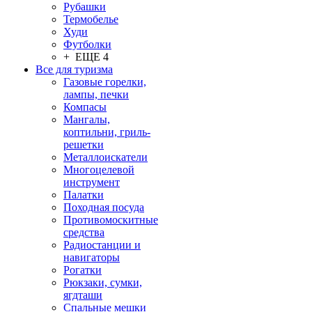
Рубашки
Термобелье
Худи
Футболки
+ ЕЩЕ 4
Все для туризма
Газовые горелки,
лампы, печки
Компасы
Мангалы,
коптильни, гриль-
решетки
Металлоискатели
Многоцелевой
инструмент
Палатки
Походная посуда
Противомоскитные
средства
Радиостанции и
навигаторы
Рогатки
Рюкзаки, сумки,
ягдташи
Спальные мешки