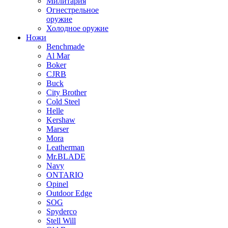
Милитария
Огнестрельное
оружие
Холодное оружие
Ножи
Benchmade
Al Mar
Boker
CJRB
Buck
City Brother
Cold Steel
Helle
Kershaw
Marser
Mora
Leatherman
Mr.BLADE
Navy
ONTARIO
Opinel
Outdoor Edge
SOG
Spyderco
Stell Will