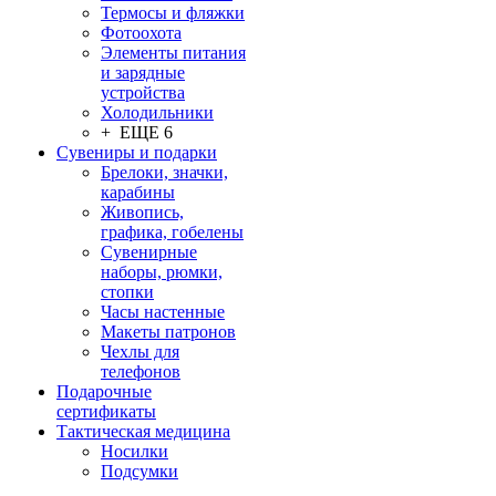
Термосы и фляжки
Фотоохота
Элементы питания
и зарядные
устройства
Холодильники
+ ЕЩЕ 6
Сувениры и подарки
Брелоки, значки,
карабины
Живопись,
графика, гобелены
Сувенирные
наборы, рюмки,
стопки
Часы настенные
Макеты патронов
Чехлы для
телефонов
Подарочные
сертификаты
Тактическая медицина
Носилки
Подсумки