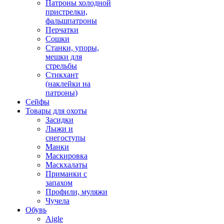
Патроны холодной
пристрелки,
фальшпатроны
Перчатки
Сошки
Станки, упоры,
мешки для
стрельбы
Стикхант
(наклейки на
патроны)
Сейфы
Товары для охоты
Засидки
Лыжи и
снегоступы
Манки
Маскировка
Маскхалаты
Приманки с
запахом
Профили, муляжи
Чучела
Обувь
Aigle