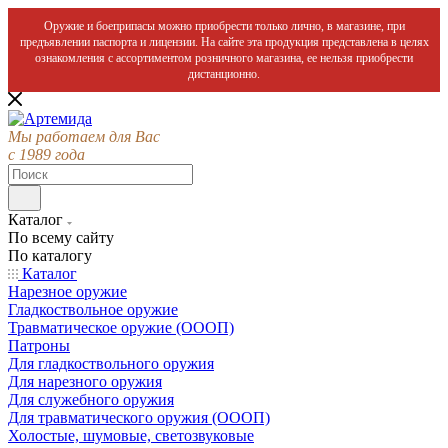
Оружие и боеприпасы можно приобрести только лично, в магазине, при
предъявлении паспорта и лицензии. На сайте эта продукция представлена в целях
ознакомления с ассортиментом розничного магазина, ее нельзя приобрести
дистанционно.
Мы работаем для Вас
с 1989 года
Каталог
По всему сайту
По каталогу
Каталог
Нарезное оружие
Гладкоствольное оружие
Травматическое оружие (ОООП)
Патроны
Для гладкоствольного оружия
Для нарезного оружия
Для служебного оружия
Для травматического оружия (ОООП)
Холостые, шумовые, светозвуковые