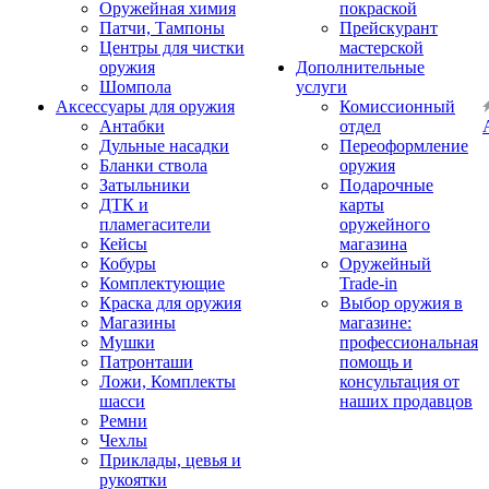
Оружейная химия
покраской
Патчи, Тампоны
Прейскурант
Центры для чистки
мастерской
оружия
Дополнительные
Шомпола
услуги
Аксессуары для оружия
Комиссионный
Антабки
отдел
Дульные насадки
Переоформление
Бланки ствола
оружия
Затыльники
Подарочные
ДТК и
карты
пламегасители
оружейного
Кейсы
магазина
Кобуры
Оружейный
Комплектующие
Trade-in
Краска для оружия
Выбор оружия в
Магазины
магазине:
Мушки
профессиональная
Патронташи
помощь и
Ложи, Комплекты
консультация от
шасси
наших продавцов
Ремни
Чехлы
Приклады, цевья и
рукоятки