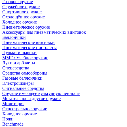
Газовое оружие
Служебное оружие
Спортивное оружие
Охолощённое оружие
Холодное оружие
Пневматическое оружие
Аксессуары для пневматических винтовок
Баллончики
Пневматические винтовки
Пневматические пистолеты
Пульки и шарики
ММГ / Учебное оружие
Луки и арбалеты
Спецсредства
Средства самообороны
Газовые баллончики
Электрошокеры
Сигнальные средства
Оружие имеющее культурную ценность
Метательное и другое оружие
Милитария
Огнестрельное оружие
Холодное оружие
Ножи
Benchmade