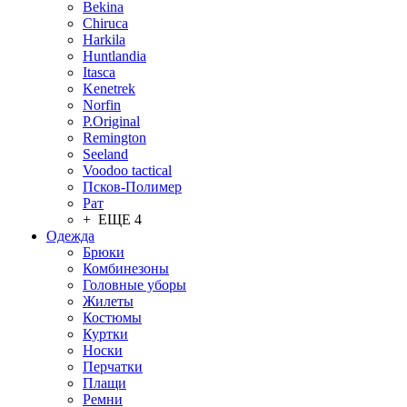
Bekina
Chiruсa
Harkila
Huntlandia
Itasca
Kenetrek
Norfin
P.Original
Remington
Seeland
Voodoo tactical
Псков-Полимер
Рат
+ ЕЩЕ 4
Одежда
Брюки
Комбинезоны
Головные уборы
Жилеты
Костюмы
Куртки
Носки
Перчатки
Плащи
Ремни