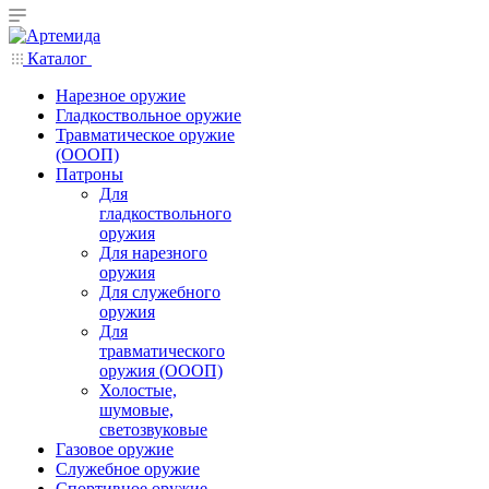
Каталог
Нарезное оружие
Гладкоствольное оружие
Травматическое оружие
(ОООП)
Патроны
Для
гладкоствольного
оружия
Для нарезного
оружия
Для служебного
оружия
Для
травматического
оружия (ОООП)
Холостые,
шумовые,
светозвуковые
Газовое оружие
Служебное оружие
Спортивное оружие