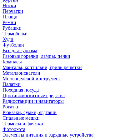
Носки
Перчатки
Плащи
Ремни
Рубашки
Термобелье
Худи
Футболки
Все для туризма
Газовые горелки, лампы, печки
Компасы
Мангалы, коптильни, гриль-решетки
Металлоискатели
Многоцелевой инструмент
Палатки
Походная посуда
Противомоскитные средства
Радиостанции и навигаторы
Рогатки
Рюкзаки, сумки, ягдташи
Спальные мешки
Термосы и фляжки
Фотоохота
Элементы питания и зарядные устройства