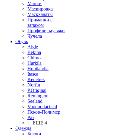
Манки
Маскировка
Маскхалаты
Приманки с
запахом
Профили, муляжи
Чучела
Обувь
Aigle
Bekina
Chiruсa
Harkila
Huntlandia
Itasca
Kenetrek
Norfin
P.Original
Remington
Seeland
Voodoo tactical
Псков-Полимер
Рат
+ ЕЩЕ 4
Одежда
Брюки