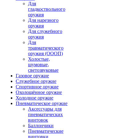
Для
гладкоствольного
оружия
Для нарезного
оружия
Для служебного
оружия
Для
травматического
оружия (ОООП)
Холостые,
шумовые,
светозвуковые
Газовое оружие
Служебное оружие
Спортивное оружие
Охолощённое оружие
Холодное оружие
Пневматическое оружие
Аксессуары для
пневматических
винтовок
Баллончики
Пневматические
винтовки