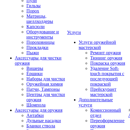
Пули
Гильзы
Порох
Матрицы,
шеллхолдеры
Капсюли
Оборудование и
Услуги
инструменты
Пороховницы
Услуги оружейной
Прокладки
мастерской
Пыжи
Ремонт оружия
Аксессуары для чистки
Тюнинг оружия
оружия
Покраска оружия
Вишеры
Удаление Soft-
Ёршики
touch покрытия с
Наборы для чистки
последующей
Оружейная химия
покраской
Патчи, Тампоны
Прейскурант
Центры для чистки
мастерской
оружия
Дополнительные
Шомпола
услуги
Аксессуары для оружия
Комиссионный
Антабки
отдел
Дульные насадки
Переоформление
Бланки ствола
оружия