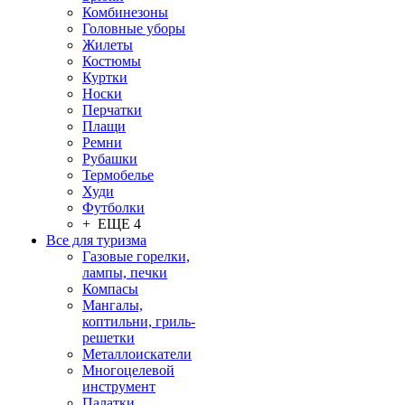
Комбинезоны
Головные уборы
Жилеты
Костюмы
Куртки
Носки
Перчатки
Плащи
Ремни
Рубашки
Термобелье
Худи
Футболки
+ ЕЩЕ 4
Все для туризма
Газовые горелки,
лампы, печки
Компасы
Мангалы,
коптильни, гриль-
решетки
Металлоискатели
Многоцелевой
инструмент
Палатки