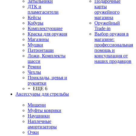
Затыльники
Подарочные
ДТК и
карты
пламегасители
оружейного
Кейсы
магазина
Кобуры
Оружейный
Комплектующие
Trade-in
Краска для оружия
Выбор оружия в
Магазины
магазине:
Мушки
профессиональная
Патронташи
помощь и
Ложи, Комплекты
консультация от
шасси
наших продавцов
Ремни
Чехлы
Приклады, цевья и
рукоятки
+ ЕЩЕ 6
Аксессуары для стрельбы
Мишени
Муфты коврики
Наушники
Наплечные
амортизаторы
Очки