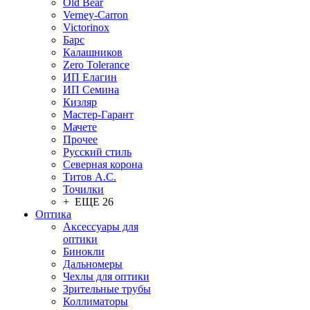
Old Bear
Verney-Carron
Victorinox
Барс
Калашников
Zero Tolerance
ИП Елагин
ИП Семина
Кизляр
Мастер-Гарант
Мачете
Прочее
Русский стиль
Северная корона
Титов А.С.
Точилки
+ ЕЩЕ 26
Оптика
Аксессуары для
оптики
Бинокли
Дальномеры
Чехлы для оптики
Зрительные трубы
Коллиматоры