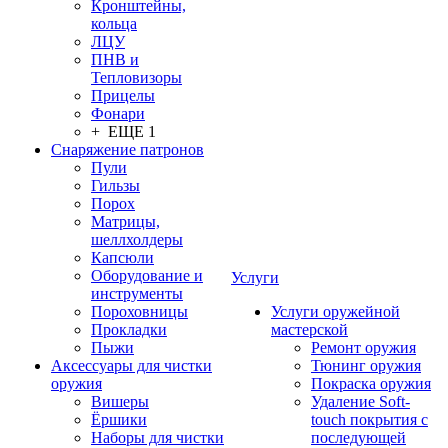
Кронштейны,
кольца
ЛЦУ
ПНВ и
Тепловизоры
Прицелы
Фонари
+ ЕЩЕ 1
Снаряжение патронов
Пули
Гильзы
Порох
Матрицы,
шеллхолдеры
Капсюли
Оборудование и
Услуги
инструменты
Пороховницы
Услуги оружейной
Прокладки
мастерской
Пыжи
Ремонт оружия
Аксессуары для чистки
Тюнинг оружия
оружия
Покраска оружия
Вишеры
Удаление Soft-
Ёршики
touch покрытия с
Наборы для чистки
последующей