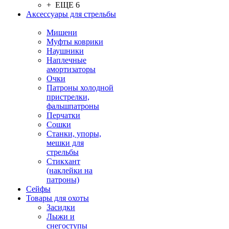
+ ЕЩЕ 6
Аксессуары для стрельбы
Мишени
Муфты коврики
Наушники
Наплечные
амортизаторы
Очки
Патроны холодной
пристрелки,
фальшпатроны
Перчатки
Сошки
Станки, упоры,
мешки для
стрельбы
Стикхант
(наклейки на
патроны)
Сейфы
Товары для охоты
Засидки
Лыжи и
снегоступы