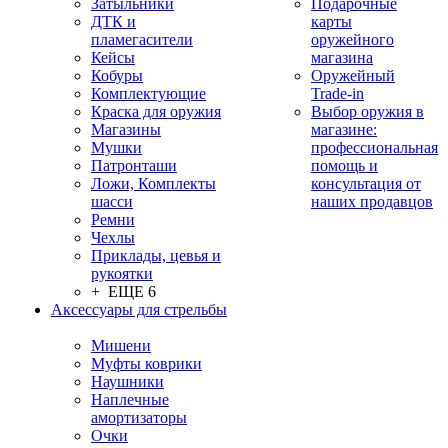
Затыльники
Подарочные
ДТК и
карты
пламегасители
оружейного
Кейсы
магазина
Кобуры
Оружейный
Комплектующие
Trade-in
Краска для оружия
Выбор оружия в
Магазины
магазине:
Мушки
профессиональная
Патронташи
помощь и
Ложи, Комплекты
консультация от
шасси
наших продавцов
Ремни
Чехлы
Приклады, цевья и
рукоятки
+ ЕЩЕ 6
Аксессуары для стрельбы
Мишени
Муфты коврики
Наушники
Наплечные
амортизаторы
Очки