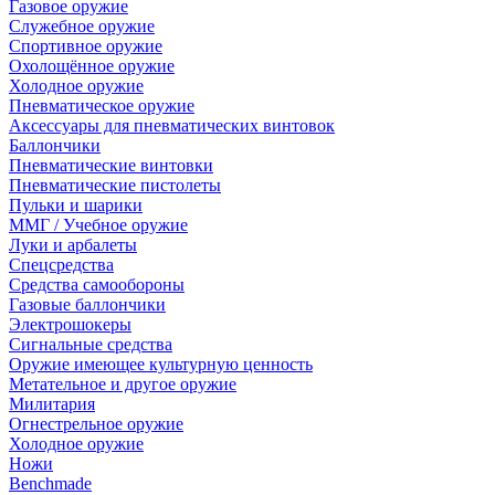
Газовое оружие
Служебное оружие
Спортивное оружие
Охолощённое оружие
Холодное оружие
Пневматическое оружие
Аксессуары для пневматических винтовок
Баллончики
Пневматические винтовки
Пневматические пистолеты
Пульки и шарики
ММГ / Учебное оружие
Луки и арбалеты
Спецсредства
Средства самообороны
Газовые баллончики
Электрошокеры
Сигнальные средства
Оружие имеющее культурную ценность
Метательное и другое оружие
Милитария
Огнестрельное оружие
Холодное оружие
Ножи
Benchmade