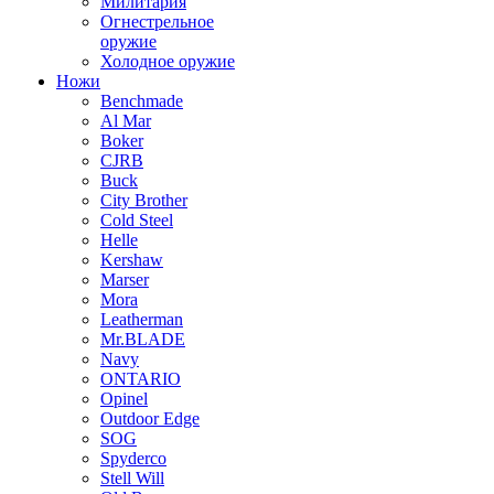
Милитария
Огнестрельное
оружие
Холодное оружие
Ножи
Benchmade
Al Mar
Boker
CJRB
Buck
City Brother
Cold Steel
Helle
Kershaw
Marser
Mora
Leatherman
Mr.BLADE
Navy
ONTARIO
Opinel
Outdoor Edge
SOG
Spyderco
Stell Will