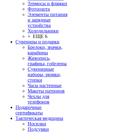
Термосы и фляжки
Фотоохота
Элементы питания
и зарядные
устройства
Холодильники
+ ЕЩЕ 6
Сувениры и подарки
Брелоки, значки,
карабины
Живопись,
графика, гобелены
Сувенирные
наборы, рюмки,
стопки
Часы настенные
Макеты патронов
Чехлы для
телефонов
Подарочные
сертификаты
Тактическая медицина
Носилки
Подсумки