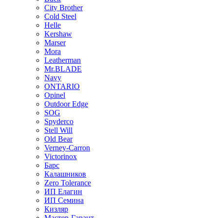
City Brother
Cold Steel
Helle
Kershaw
Marser
Mora
Leatherman
Mr.BLADE
Navy
ONTARIO
Opinel
Outdoor Edge
SOG
Spyderco
Stell Will
Old Bear
Verney-Carron
Victorinox
Барс
Калашников
Zero Tolerance
ИП Елагин
ИП Семина
Кизляр
Мастер-Гарант