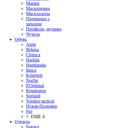
Манки
Маскировка
Маскхалаты
Приманки с
запахом
Профили, муляжи
Чучела
Обувь
Aigle
Bekina
Chiruсa
Harkila
Huntlandia
Itasca
Kenetrek
Norfin
P.Original
Remington
Seeland
Voodoo tactical
Псков-Полимер
Рат
+ ЕЩЕ 4
Одежда
Брюки