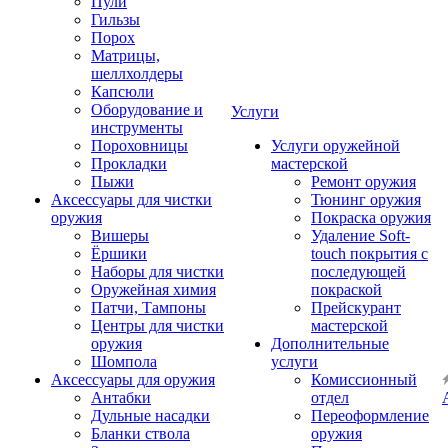
Пули
Гильзы
Порох
Матрицы,
шеллхолдеры
Капсюли
Оборудование и
Услуги
инструменты
Пороховницы
Услуги оружейной
Прокладки
мастерской
Пыжи
Ремонт оружия
Аксессуары для чистки
Тюнинг оружия
оружия
Покраска оружия
Вишеры
Удаление Soft-
Ёршики
touch покрытия с
Наборы для чистки
последующей
Оружейная химия
покраской
Патчи, Тампоны
Прейскурант
Центры для чистки
мастерской
оружия
Дополнительные
Шомпола
услуги
Аксессуары для оружия
Комиссионный
Антабки
отдел
Дульные насадки
Переоформление
Бланки ствола
оружия