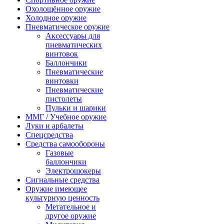
Охолощённое оружие
Холодное оружие
Пневматическое оружие
Аксессуары для
пневматических
винтовок
Баллончики
Пневматические
винтовки
Пневматические
пистолеты
Пульки и шарики
ММГ / Учебное оружие
Луки и арбалеты
Спецсредства
Средства самообороны
Газовые
баллончики
Электрошокеры
Сигнальные средства
Оружие имеющее
культурную ценность
Метательное и
другое оружие