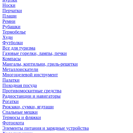
Носки
Перчатки
Плащи
Ремни
Рубашки
Термобелье
Худи
Футболки
Все для туризма
Газовые горелки, лампы, печки
Компасы
Мангалы, коптильни, гриль-решетки
Металлоискатели
Многоцелевой инструмент
Палатки
Походная посуда
Противомоскитные средства
Радиостанции и навигаторы
Рогатки
Рюкзаки, сумки, ягдташи
Спальные мешки
Термосы и фляжки
Фотоохота
Элементы питания и зарядные устройства