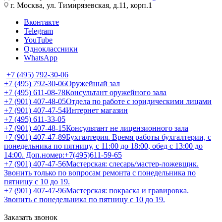
г. Москва, ул. Тимирязевская, д.11, корп.1
Вконтакте
Telegram
YouTube
Одноклассники
WhatsApp
+7 (495) 792-30-06
+7 (495) 792-30-06
Оружейный зал
+7 (495) 611-08-78
Консультант оружейного зала
+7 (901) 407-48-05
Отдела по работе с юридическими лицами
+7 (901) 407-47-54
Интернет магазин
+7 (495) 611-33-05
+7 (901) 407-48-15
Консультант не лицензионного зала
+7 (901) 407-47-89
Бухгалтерия. Время работы бухгалтерии, с
понедельника по пятницу, с 11:00 до 18:00, обед с 13:00 до
14:00. Доп.номер:+7(495)611-59-65
+7 (901) 407-47-56
Мастерская: слесарь/мастер-ложевщик.
Звонить только по вопросам ремонта с понедельника по
пятницу с 10 до 19.
+7 (901) 407-47-96
Мастерская: покраска и гравировка.
Звонить с понедельника по пятницу с 10 до 19.
Заказать звонок