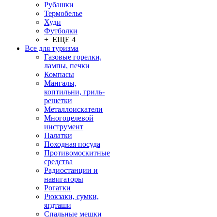
Рубашки
Термобелье
Худи
Футболки
+ ЕЩЕ 4
Все для туризма
Газовые горелки,
лампы, печки
Компасы
Мангалы,
коптильни, гриль-
решетки
Металлоискатели
Многоцелевой
инструмент
Палатки
Походная посуда
Противомоскитные
средства
Радиостанции и
навигаторы
Рогатки
Рюкзаки, сумки,
ягдташи
Спальные мешки