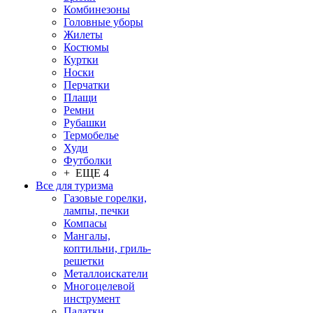
Комбинезоны
Головные уборы
Жилеты
Костюмы
Куртки
Носки
Перчатки
Плащи
Ремни
Рубашки
Термобелье
Худи
Футболки
+ ЕЩЕ 4
Все для туризма
Газовые горелки,
лампы, печки
Компасы
Мангалы,
коптильни, гриль-
решетки
Металлоискатели
Многоцелевой
инструмент
Палатки