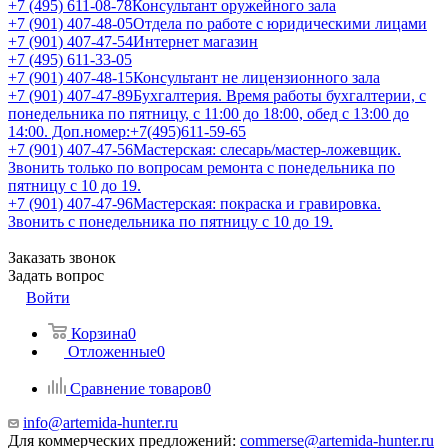
+7 (495) 611-08-78
Консультант оружейного зала
+7 (901) 407-48-05
Отдела по работе с юридическими лицами
+7 (901) 407-47-54
Интернет магазин
+7 (495) 611-33-05
+7 (901) 407-48-15
Консультант не лицензионного зала
+7 (901) 407-47-89
Бухгалтерия. Время работы бухгалтерии, с
понедельника по пятницу, с 11:00 до 18:00, обед с 13:00 до
14:00. Доп.номер:+7(495)611-59-65
+7 (901) 407-47-56
Мастерская: слесарь/мастер-ложевщик.
Звонить только по вопросам ремонта с понедельника по
пятницу с 10 до 19.
+7 (901) 407-47-96
Мастерская: покраска и гравировка.
Звонить с понедельника по пятницу с 10 до 19.
Заказать звонок
Задать вопрос
Войти
Корзина
0
Отложенные
0
Сравнение товаров
0
info@artemida-hunter.ru
Для коммерческих предложений:
commerse@artemida-hunter.ru