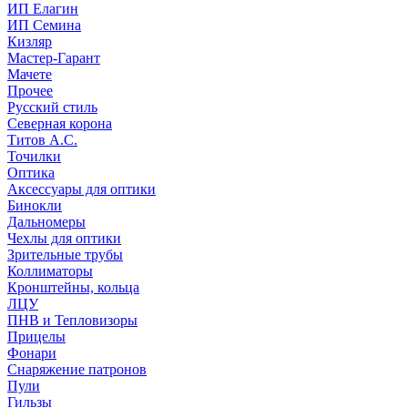
ИП Елагин
ИП Семина
Кизляр
Мастер-Гарант
Мачете
Прочее
Русский стиль
Северная корона
Титов А.С.
Точилки
Оптика
Аксессуары для оптики
Бинокли
Дальномеры
Чехлы для оптики
Зрительные трубы
Коллиматоры
Кронштейны, кольца
ЛЦУ
ПНВ и Тепловизоры
Прицелы
Фонари
Снаряжение патронов
Пули
Гильзы