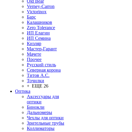
Old Bear
Verney-Carron
Victorinox
Барс
Калашников
Zero Tolerance
ИП Елагин
ИП Семина
Кизляр
Мастер-Гарант
Мачете
Прочее
Русский стиль
Северная корона
Титов А.С.
Точилки
+ ЕЩЕ 26
Оптика
Аксессуары для
оптики
Бинокли
Дальномеры
Чехлы для оптики
Зрительные трубы
Коллиматоры