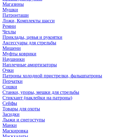
Магазины
Мушки
Патронташи
Ложи, Комплекты шасси
Ремни
Чехлы
Приклады, цевья и рукоятки
Аксессуары для стрельбы
Мишени
Муфты коврики
Наушники
Наплечные амортизаторы
Очки
Патроны холодной пристрелки, фальшпатроны
Перчатки
Сошки
Станки, упоры, мешки для стрельбы
Стикхант (наклейки на патроны)
Сейфы
Товары для охоты
Засидки
Лыжи и снегоступы
Манки
Маскировка
Маскхалаты