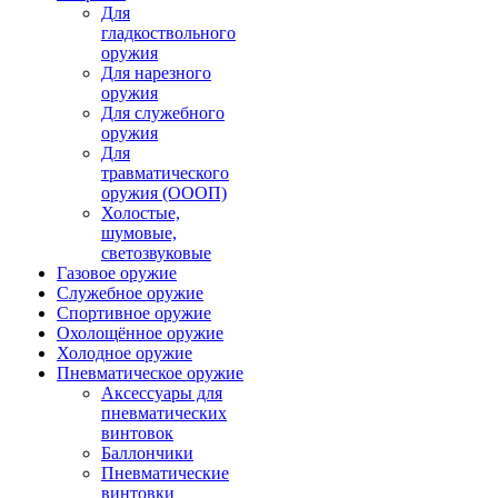
Для
гладкоствольного
оружия
Для нарезного
оружия
Для служебного
оружия
Для
травматического
оружия (ОООП)
Холостые,
шумовые,
светозвуковые
Газовое оружие
Служебное оружие
Спортивное оружие
Охолощённое оружие
Холодное оружие
Пневматическое оружие
Аксессуары для
пневматических
винтовок
Баллончики
Пневматические
винтовки