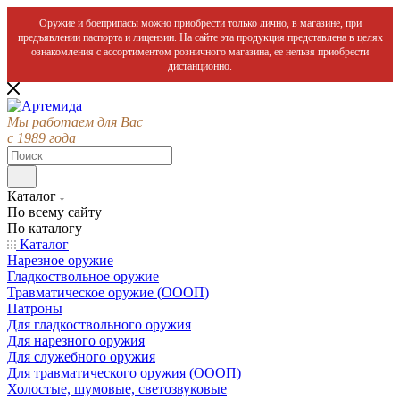
Оружие и боеприпасы можно приобрести только лично, в магазине, при
предъявлении паспорта и лицензии. На сайте эта продукция представлена в целях
ознакомления с ассортиментом розничного магазина, ее нельзя приобрести
дистанционно.
Мы работаем для Вас
с 1989 года
Каталог
По всему сайту
По каталогу
Каталог
Нарезное оружие
Гладкоствольное оружие
Травматическое оружие (ОООП)
Патроны
Для гладкоствольного оружия
Для нарезного оружия
Для служебного оружия
Для травматического оружия (ОООП)
Холостые, шумовые, светозвуковые