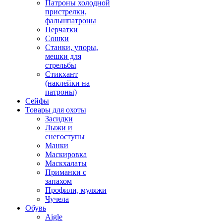
Патроны холодной
пристрелки,
фальшпатроны
Перчатки
Сошки
Станки, упоры,
мешки для
стрельбы
Стикхант
(наклейки на
патроны)
Сейфы
Товары для охоты
Засидки
Лыжи и
снегоступы
Манки
Маскировка
Маскхалаты
Приманки с
запахом
Профили, муляжи
Чучела
Обувь
Aigle