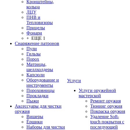
Кронштейны,
кольца
ЛЦУ
ПНВ и
Тепловизоры
Прицелы
Фонари
+ ЕЩЕ 1
Снаряжение патронов
Пули
Гильзы
Порох
Матрицы,
шеллхолдеры
Капсюли
Оборудование и
Услуги
инструменты
Пороховницы
Услуги оружейной
Прокладки
мастерской
Пыжи
Ремонт оружия
Аксессуары для чистки
Тюнинг оружия
оружия
Покраска оружия
Вишеры
Удаление Soft-
Ёршики
touch покрытия с
Наборы для чистки
последующей