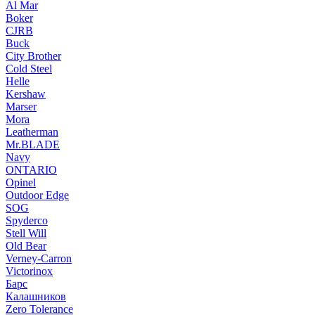
Al Mar
Boker
CJRB
Buck
City Brother
Cold Steel
Helle
Kershaw
Marser
Mora
Leatherman
Mr.BLADE
Navy
ONTARIO
Opinel
Outdoor Edge
SOG
Spyderco
Stell Will
Old Bear
Verney-Carron
Victorinox
Барс
Калашников
Zero Tolerance