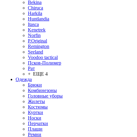
Bekina
Chiruсa
Harkila
Huntlandia
Itasca
Kenetrek
Norfin
P.Original
Remington
Seeland
Voodoo tactical
Псков-Полимер
Рат
+ ЕЩЕ 4
Одежда
Брюки
Комбинезоны
Головные уборы
Жилеты
Костюмы
Куртки
Носки
Перчатки
Плащи
Ремни