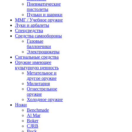
Пневматические
пистолеты
Пульки и шарики
ММГ / Учебное оружие
Луки и арбалеты
Спецсредства
Средства самообороны
Газовые
баллончики
Электрошокеры
Сигнальные средства
Оружие имеющее
культурную ценность
Метательное и
другое оружие
Милитария
Огнестрельное
оружие
Холодное оружие
Ножи
Benchmade
Al Mar
Boker
CJRB
Buck