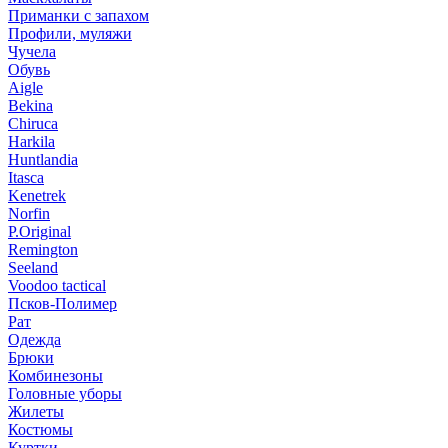
Приманки с запахом
Профили, муляжи
Чучела
Обувь
Aigle
Bekina
Chiruсa
Harkila
Huntlandia
Itasca
Kenetrek
Norfin
P.Original
Remington
Seeland
Voodoo tactical
Псков-Полимер
Рат
Одежда
Брюки
Комбинезоны
Головные уборы
Жилеты
Костюмы
Куртки