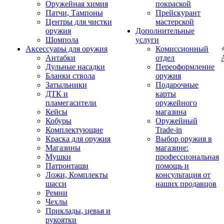
Оружейная химия
покраской
Патчи, Тампоны
Прейскурант
Центры для чистки
мастерской
оружия
Дополнительные
Шомпола
услуги
Аксессуары для оружия
Комиссионный
Антабки
отдел
Дульные насадки
Переоформление
Бланки ствола
оружия
Затыльники
Подарочные
ДТК и
карты
пламегасители
оружейного
Кейсы
магазина
Кобуры
Оружейный
Комплектующие
Trade-in
Краска для оружия
Выбор оружия в
Магазины
магазине:
Мушки
профессиональная
Патронташи
помощь и
Ложи, Комплекты
консультация от
шасси
наших продавцов
Ремни
Чехлы
Приклады, цевья и
рукоятки