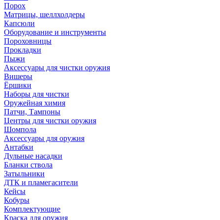
Порох
Матрицы, шеллхолдеры
Капсюли
Оборудование и инструменты
Пороховницы
Прокладки
Пыжи
Аксессуары для чистки оружия
Вишеры
Ёршики
Наборы для чистки
Оружейная химия
Патчи, Тампоны
Центры для чистки оружия
Шомпола
Аксессуары для оружия
Антабки
Дульные насадки
Бланки ствола
Затыльники
ДТК и пламегасители
Кейсы
Кобуры
Комплектующие
Краска для оружия