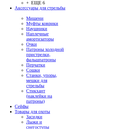
+ ЕЩЕ 6
Аксессуары для стрельбы
Мишени
Муфты коврики
Наушники
Наплечные
амортизаторы
Очки
Патроны холодной
пристрелки,
фальшпатроны
Перчатки
Сошки
Станки, упоры,
мешки для
стрельбы
Стикхант
(наклейки на
патроны)
Сейфы
Товары для охоты
Засидки
Лыжи и
снегоступы