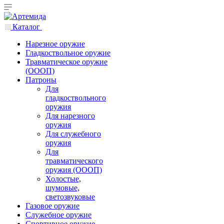
Каталог
Нарезное оружие
Гладкоствольное оружие
Травматическое оружие
(ОООП)
Патроны
Для
гладкоствольного
оружия
Для нарезного
оружия
Для служебного
оружия
Для
травматического
оружия (ОООП)
Холостые,
шумовые,
светозвуковые
Газовое оружие
Служебное оружие
Спортивное оружие