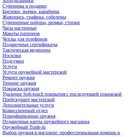
Холодильники
Сувениры и подарки
Брелоки, значки, карабины
Живопись, графика, гобелены
Сувенирные наборы, рюмки, стопки
Часы настенные
Макеты патронов
Чехлы для телефонов
Подарочные сертификаты
Тактическая медицина
Носилки
Подсумки
Услуги
Услуги оружейной мастерской
Ремонт оружия
Тюнинг оружия
Покраска оружия
Удаление Soft-touch покрытия с последующей покраской
Прейскурант мастерской
Дополнительные услуги
Комиссионный отдел
Переоформление оружия
Подарочные карты оружейного магазина
Оружейный Trade-in
Выбор оружия в магазине: профессиональная помощь и