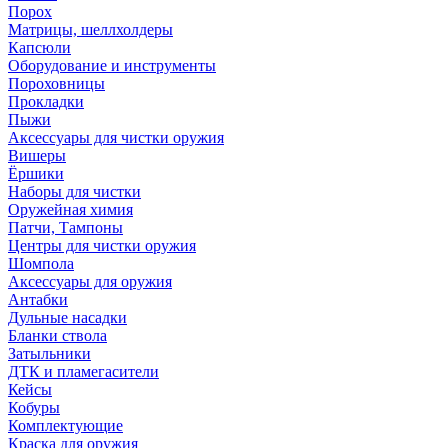
Порох
Матрицы, шеллхолдеры
Капсюли
Оборудование и инструменты
Пороховницы
Прокладки
Пыжи
Аксессуары для чистки оружия
Вишеры
Ёршики
Наборы для чистки
Оружейная химия
Патчи, Тампоны
Центры для чистки оружия
Шомпола
Аксессуары для оружия
Антабки
Дульные насадки
Бланки ствола
Затыльники
ДТК и пламегасители
Кейсы
Кобуры
Комплектующие
Краска для оружия