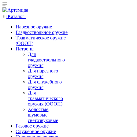
Каталог
Нарезное оружие
Гладкоствольное оружие
Травматическое оружие
(ОООП)
Патроны
Для
гладкоствольного
оружия
Для нарезного
оружия
Для служебного
оружия
Для
травматического
оружия (ОООП)
Холостые,
шумовые,
светозвуковые
Газовое оружие
Служебное оружие
Спортивное оружие