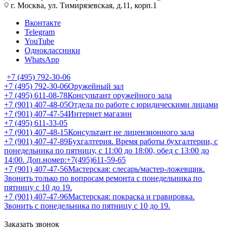
г. Москва, ул. Тимирязевская, д.11, корп.1
Вконтакте
Telegram
YouTube
Одноклассники
WhatsApp
+7 (495) 792-30-06
+7 (495) 792-30-06
Оружейный зал
+7 (495) 611-08-78
Консультант оружейного зала
+7 (901) 407-48-05
Отдела по работе с юридическими лицами
+7 (901) 407-47-54
Интернет магазин
+7 (495) 611-33-05
+7 (901) 407-48-15
Консультант не лицензионного зала
+7 (901) 407-47-89
Бухгалтерия. Время работы бухгалтерии, с
понедельника по пятницу, с 11:00 до 18:00, обед с 13:00 до
14:00. Доп.номер:+7(495)611-59-65
+7 (901) 407-47-56
Мастерская: слесарь/мастер-ложевщик.
Звонить только по вопросам ремонта с понедельника по
пятницу с 10 до 19.
+7 (901) 407-47-96
Мастерская: покраска и гравировка.
Звонить с понедельника по пятницу с 10 до 19.
Заказать звонок