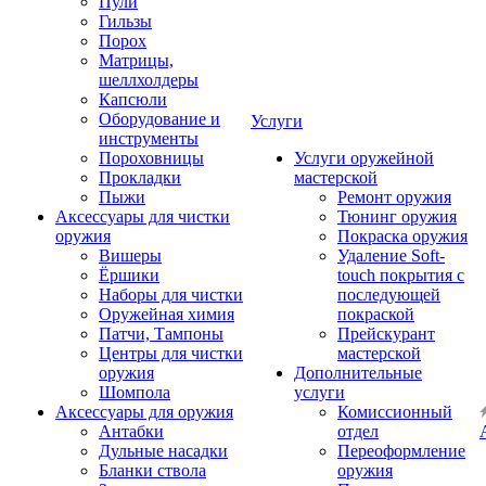
Пули
Гильзы
Порох
Матрицы,
шеллхолдеры
Капсюли
Оборудование и
Услуги
инструменты
Пороховницы
Услуги оружейной
Прокладки
мастерской
Пыжи
Ремонт оружия
Аксессуары для чистки
Тюнинг оружия
оружия
Покраска оружия
Вишеры
Удаление Soft-
Ёршики
touch покрытия с
Наборы для чистки
последующей
Оружейная химия
покраской
Патчи, Тампоны
Прейскурант
Центры для чистки
мастерской
оружия
Дополнительные
Шомпола
услуги
Аксессуары для оружия
Комиссионный
Антабки
отдел
Дульные насадки
Переоформление
Бланки ствола
оружия