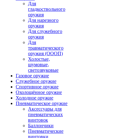
Для
гладкоствольного
оружия
Для нарезного
оружия
Для служебного
оружия
Для
травматического
оружия (ОООП)
Холостые,
шумовые,
светозвуковые
Газовое оружие
Служебное оружие
Спортивное оружие
Охолощённое оружие
Холодное оружие
Пневматическое оружие
Аксессуары для
пневматических
винтовок
Баллончики
Пневматические
винтовки