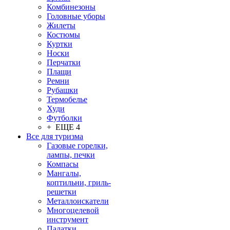
Комбинезоны
Головные уборы
Жилеты
Костюмы
Куртки
Носки
Перчатки
Плащи
Ремни
Рубашки
Термобелье
Худи
Футболки
+ ЕЩЕ 4
Все для туризма
Газовые горелки,
лампы, печки
Компасы
Мангалы,
коптильни, гриль-
решетки
Металлоискатели
Многоцелевой
инструмент
Палатки