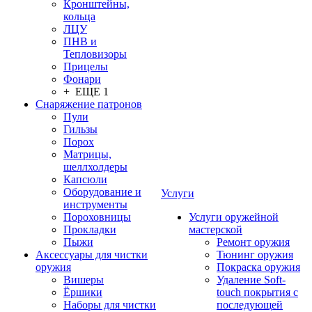
Кронштейны,
кольца
ЛЦУ
ПНВ и
Тепловизоры
Прицелы
Фонари
+ ЕЩЕ 1
Снаряжение патронов
Пули
Гильзы
Порох
Матрицы,
шеллхолдеры
Капсюли
Оборудование и
Услуги
инструменты
Пороховницы
Услуги оружейной
Прокладки
мастерской
Пыжи
Ремонт оружия
Аксессуары для чистки
Тюнинг оружия
оружия
Покраска оружия
Вишеры
Удаление Soft-
Ёршики
touch покрытия с
Наборы для чистки
последующей