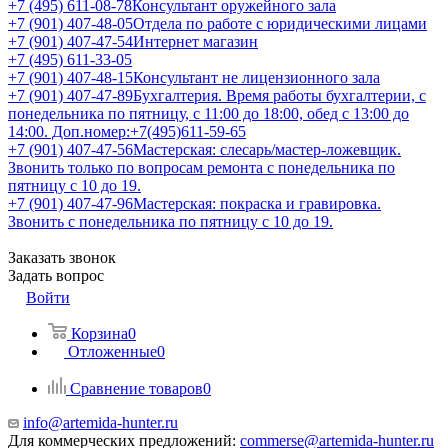
+7 (495) 611-08-78
Консультант оружейного зала
+7 (901) 407-48-05
Отдела по работе с юридическими лицами
+7 (901) 407-47-54
Интернет магазин
+7 (495) 611-33-05
+7 (901) 407-48-15
Консультант не лицензионного зала
+7 (901) 407-47-89
Бухгалтерия. Время работы бухгалтерии, с
понедельника по пятницу, с 11:00 до 18:00, обед с 13:00 до
14:00. Доп.номер:+7(495)611-59-65
+7 (901) 407-47-56
Мастерская: слесарь/мастер-ложевщик.
Звонить только по вопросам ремонта с понедельника по
пятницу с 10 до 19.
+7 (901) 407-47-96
Мастерская: покраска и гравировка.
Звонить с понедельника по пятницу с 10 до 19.
Заказать звонок
Задать вопрос
Войти
Корзина
0
Отложенные
0
Сравнение товаров
0
info@artemida-hunter.ru
Для коммерческих предложений:
commerse@artemida-hunter.ru