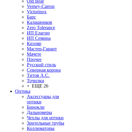
Old Bear
Verney-Carron
Victorinox
Барс
Калашников
Zero Tolerance
ИП Елагин
ИП Семина
Кизляр
Мастер-Гарант
Мачете
Прочее
Русский стиль
Северная корона
Титов А.С.
Точилки
+ ЕЩЕ 26
Оптика
Аксессуары для
оптики
Бинокли
Дальномеры
Чехлы для оптики
Зрительные трубы
Коллиматоры