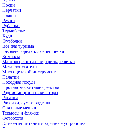
Носки
Перчатки
Плащи
Ремни
Рубашки
Термобелье
Худи
Футболки
Все для туризма
Газовые горелки, лампы, печки
Компасы
Мангалы, коптильни, гриль-решетки
Металлоискатели
Многоцелевой инструмент
Палатки
Походная посуда
Противомоскитные средства
Радиостанции и навигаторы
Рогатки
Рюкзаки, сумки, ягдташи
Спальные мешки
Термосы и фляжки
Фотоохота
Элементы питания и зарядные устройства