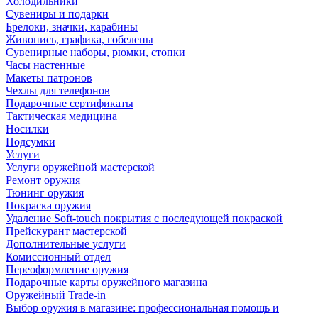
Холодильники
Сувениры и подарки
Брелоки, значки, карабины
Живопись, графика, гобелены
Сувенирные наборы, рюмки, стопки
Часы настенные
Макеты патронов
Чехлы для телефонов
Подарочные сертификаты
Тактическая медицина
Носилки
Подсумки
Услуги
Услуги оружейной мастерской
Ремонт оружия
Тюнинг оружия
Покраска оружия
Удаление Soft-touch покрытия с последующей покраской
Прейскурант мастерской
Дополнительные услуги
Комиссионный отдел
Переоформление оружия
Подарочные карты оружейного магазина
Оружейный Trade-in
Выбор оружия в магазине: профессиональная помощь и