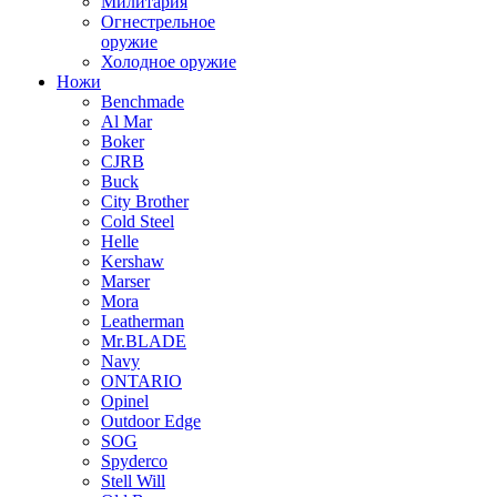
Милитария
Огнестрельное
оружие
Холодное оружие
Ножи
Benchmade
Al Mar
Boker
CJRB
Buck
City Brother
Cold Steel
Helle
Kershaw
Marser
Mora
Leatherman
Mr.BLADE
Navy
ONTARIO
Opinel
Outdoor Edge
SOG
Spyderco
Stell Will