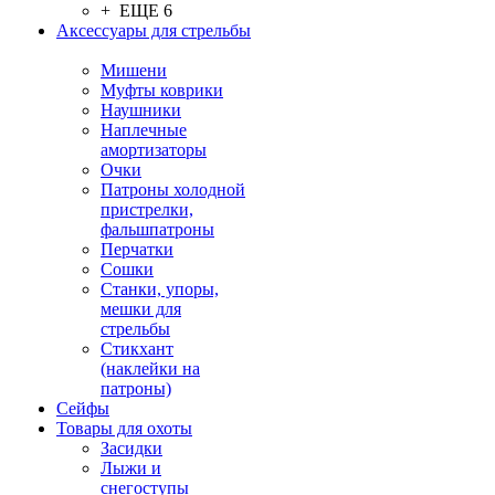
+ ЕЩЕ 6
Аксессуары для стрельбы
Мишени
Муфты коврики
Наушники
Наплечные
амортизаторы
Очки
Патроны холодной
пристрелки,
фальшпатроны
Перчатки
Сошки
Станки, упоры,
мешки для
стрельбы
Стикхант
(наклейки на
патроны)
Сейфы
Товары для охоты
Засидки
Лыжи и
снегоступы