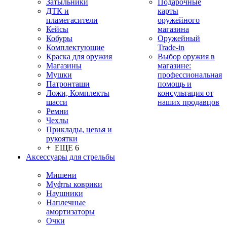
Затыльники
Подарочные
ДТК и
карты
пламегасители
оружейного
Кейсы
магазина
Кобуры
Оружейный
Комплектующие
Trade-in
Краска для оружия
Выбор оружия в
Магазины
магазине:
Мушки
профессиональная
Патронташи
помощь и
Ложи, Комплекты
консультация от
шасси
наших продавцов
Ремни
Чехлы
Приклады, цевья и
рукоятки
+ ЕЩЕ 6
Аксессуары для стрельбы
Мишени
Муфты коврики
Наушники
Наплечные
амортизаторы
Очки