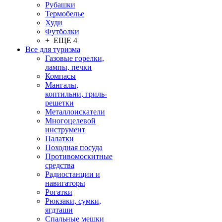
Рубашки
Термобелье
Худи
Футболки
+ ЕЩЕ 4
Все для туризма
Газовые горелки,
лампы, печки
Компасы
Мангалы,
коптильни, гриль-
решетки
Металлоискатели
Многоцелевой
инструмент
Палатки
Походная посуда
Противомоскитные
средства
Радиостанции и
навигаторы
Рогатки
Рюкзаки, сумки,
ягдташи
Спальные мешки