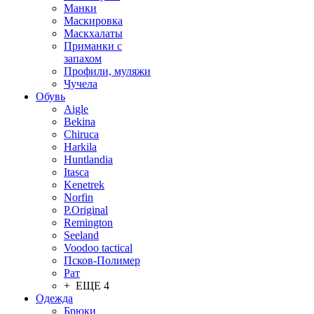
Манки
Маскировка
Маскхалаты
Приманки с
запахом
Профили, муляжи
Чучела
Обувь
Aigle
Bekina
Chiruсa
Harkila
Huntlandia
Itasca
Kenetrek
Norfin
P.Original
Remington
Seeland
Voodoo tactical
Псков-Полимер
Рат
+ ЕЩЕ 4
Одежда
Брюки