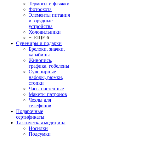
Термосы и фляжки
Фотоохота
Элементы питания
и зарядные
устройства
Холодильники
+ ЕЩЕ 6
Сувениры и подарки
Брелоки, значки,
карабины
Живопись,
графика, гобелены
Сувенирные
наборы, рюмки,
стопки
Часы настенные
Макеты патронов
Чехлы для
телефонов
Подарочные
сертификаты
Тактическая медицина
Носилки
Подсумки