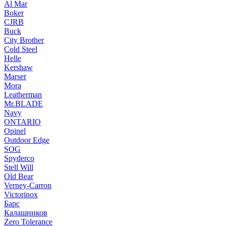
Al Mar
Boker
CJRB
Buck
City Brother
Cold Steel
Helle
Kershaw
Marser
Mora
Leatherman
Mr.BLADE
Navy
ONTARIO
Opinel
Outdoor Edge
SOG
Spyderco
Stell Will
Old Bear
Verney-Carron
Victorinox
Барс
Калашников
Zero Tolerance