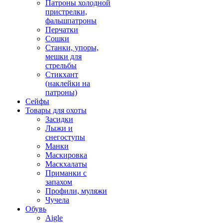
Патроны холодной
пристрелки,
фальшпатроны
Перчатки
Сошки
Станки, упоры,
мешки для
стрельбы
Стикхант
(наклейки на
патроны)
Сейфы
Товары для охоты
Засидки
Лыжи и
снегоступы
Манки
Маскировка
Маскхалаты
Приманки с
запахом
Профили, муляжи
Чучела
Обувь
Aigle