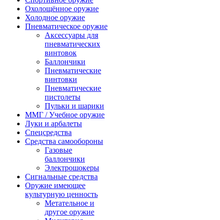
Охолощённое оружие
Холодное оружие
Пневматическое оружие
Аксессуары для
пневматических
винтовок
Баллончики
Пневматические
винтовки
Пневматические
пистолеты
Пульки и шарики
ММГ / Учебное оружие
Луки и арбалеты
Спецсредства
Средства самообороны
Газовые
баллончики
Электрошокеры
Сигнальные средства
Оружие имеющее
культурную ценность
Метательное и
другое оружие