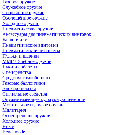
Газовое оружие
Служебное оружие
Спортивное оружие
Охолощённое оружие
Холодное оружие
Пневматическое оружие
Аксессуары для пневматических винтовок
Баллончики
Пневматические винтовки
Пневматические пистолеты
Пульки и шарики
ММГ / Учебное оружие
Луки и арбалеты
Спецсредства
Средства самообороны
Газовые баллончики
Электрошокеры
Сигнальные средства
Оружие имеющее культурную ценность
Метательное и другое оружие
Милитария
Огнестрельное оружие
Холодное оружие
Ножи
Benchmade