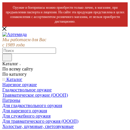
Оружие и боеприпасы можно приобрести только лично, в магазине, при
предъявлении паспорта и лицензии. На сайте эта продукция представлена в целях
ознакомления с ассортиментом розничного магазина, ее нельзя приобрести
дистанционно.
Мы работаем для Вас
с 1989 года
Каталог
По всему сайту
По каталогу
Каталог
Нарезное оружие
Гладкоствольное оружие
Травматическое оружие (ОООП)
Патроны
Для гладкоствольного оружия
Для нарезного оружия
Для служебного оружия
Для травматического оружия (ОООП)
Холостые, шумовые, светозвуковые