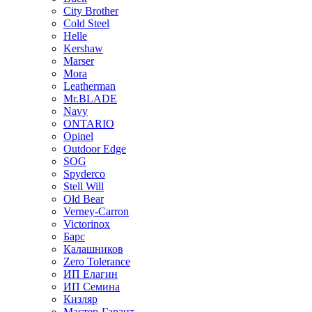
City Brother
Cold Steel
Helle
Kershaw
Marser
Mora
Leatherman
Mr.BLADE
Navy
ONTARIO
Opinel
Outdoor Edge
SOG
Spyderco
Stell Will
Old Bear
Verney-Carron
Victorinox
Барс
Калашников
Zero Tolerance
ИП Елагин
ИП Семина
Кизляр
Мастер-Гарант