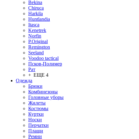
Bekina
Chiruсa
Harkila
Huntlandia
Itasca
Kenetrek
Norfin
P.Original
Remington
Seeland
Voodoo tactical
Псков-Полимер
Рат
+ ЕЩЕ 4
Одежда
Брюки
Комбинезоны
Головные уборы
Жилеты
Костюмы
Куртки
Носки
Перчатки
Плащи
Ремни