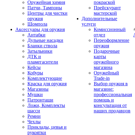
Оружейная химия
покраской
Патчи, Тампоны
Прейскурант
Центры для чистки
мастерской
оружия
Дополнительные
Шомпола
услуги
Аксессуары для оружия
Комиссионный
Антабки
отдел
Дульные насадки
Переоформление
Бланки ствола
оружия
Затыльники
Подарочные
ДТК и
карты
пламегасители
оружейного
Кейсы
магазина
Кобуры
Оружейный
Комплектующие
Trade-in
Краска для оружия
Выбор оружия в
Магазины
магазине:
Мушки
профессиональная
Патронташи
помощь и
Ложи, Комплекты
консультация от
шасси
наших продавцов
Ремни
Чехлы
Приклады, цевья и
рукоятки