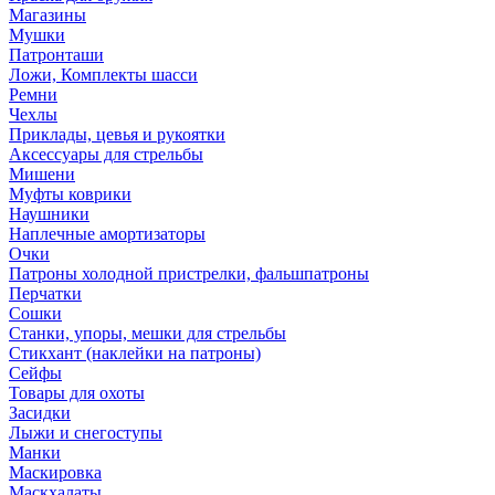
Магазины
Мушки
Патронташи
Ложи, Комплекты шасси
Ремни
Чехлы
Приклады, цевья и рукоятки
Аксессуары для стрельбы
Мишени
Муфты коврики
Наушники
Наплечные амортизаторы
Очки
Патроны холодной пристрелки, фальшпатроны
Перчатки
Сошки
Станки, упоры, мешки для стрельбы
Стикхант (наклейки на патроны)
Сейфы
Товары для охоты
Засидки
Лыжи и снегоступы
Манки
Маскировка
Маскхалаты