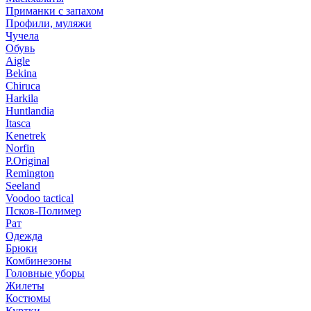
Приманки с запахом
Профили, муляжи
Чучела
Обувь
Aigle
Bekina
Chiruсa
Harkila
Huntlandia
Itasca
Kenetrek
Norfin
P.Original
Remington
Seeland
Voodoo tactical
Псков-Полимер
Рат
Одежда
Брюки
Комбинезоны
Головные уборы
Жилеты
Костюмы
Куртки