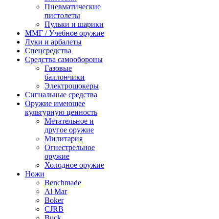
Пневматические
пистолеты
Пульки и шарики
ММГ / Учебное оружие
Луки и арбалеты
Спецсредства
Средства самообороны
Газовые
баллончики
Электрошокеры
Сигнальные средства
Оружие имеющее
культурную ценность
Метательное и
другое оружие
Милитария
Огнестрельное
оружие
Холодное оружие
Ножи
Benchmade
Al Mar
Boker
CJRB
Buck