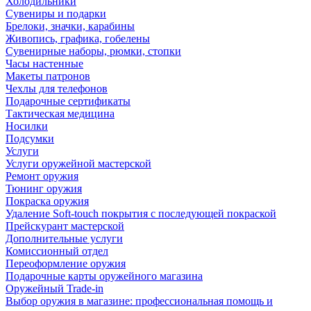
Холодильники
Сувениры и подарки
Брелоки, значки, карабины
Живопись, графика, гобелены
Сувенирные наборы, рюмки, стопки
Часы настенные
Макеты патронов
Чехлы для телефонов
Подарочные сертификаты
Тактическая медицина
Носилки
Подсумки
Услуги
Услуги оружейной мастерской
Ремонт оружия
Тюнинг оружия
Покраска оружия
Удаление Soft-touch покрытия с последующей покраской
Прейскурант мастерской
Дополнительные услуги
Комиссионный отдел
Переоформление оружия
Подарочные карты оружейного магазина
Оружейный Trade-in
Выбор оружия в магазине: профессиональная помощь и