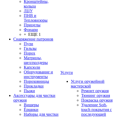
Кронштейны,
кольца
ЛЦУ
ПНВ и
Тепловизоры
Прицелы
Фонари
+ ЕЩЕ 1
Снаряжение патронов
Пули
Гильзы
Порох
Матрицы,
шеллхолдеры
Капсюли
Оборудование и
Услуги
инструменты
Пороховницы
Услуги оружейной
Прокладки
мастерской
Пыжи
Ремонт оружия
Аксессуары для чистки
Тюнинг оружия
оружия
Покраска оружия
Вишеры
Удаление Soft-
Ёршики
touch покрытия с
Наборы для чистки
последующей