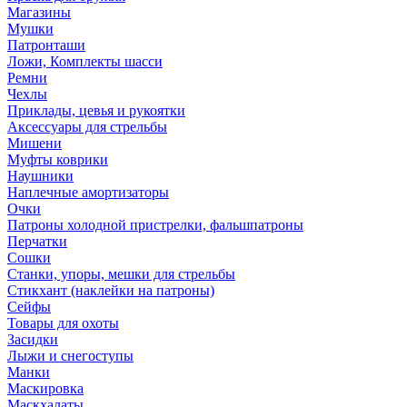
Магазины
Мушки
Патронташи
Ложи, Комплекты шасси
Ремни
Чехлы
Приклады, цевья и рукоятки
Аксессуары для стрельбы
Мишени
Муфты коврики
Наушники
Наплечные амортизаторы
Очки
Патроны холодной пристрелки, фальшпатроны
Перчатки
Сошки
Станки, упоры, мешки для стрельбы
Стикхант (наклейки на патроны)
Сейфы
Товары для охоты
Засидки
Лыжи и снегоступы
Манки
Маскировка
Маскхалаты