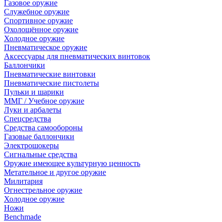
Газовое оружие
Служебное оружие
Спортивное оружие
Охолощённое оружие
Холодное оружие
Пневматическое оружие
Аксессуары для пневматических винтовок
Баллончики
Пневматические винтовки
Пневматические пистолеты
Пульки и шарики
ММГ / Учебное оружие
Луки и арбалеты
Спецсредства
Средства самообороны
Газовые баллончики
Электрошокеры
Сигнальные средства
Оружие имеющее культурную ценность
Метательное и другое оружие
Милитария
Огнестрельное оружие
Холодное оружие
Ножи
Benchmade