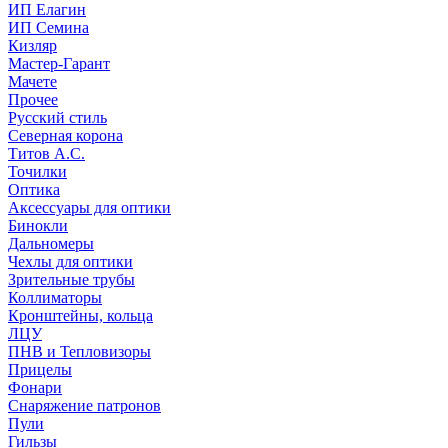
ИП Елагин
ИП Семина
Кизляр
Мастер-Гарант
Мачете
Прочее
Русский стиль
Северная корона
Титов А.С.
Точилки
Оптика
Аксессуары для оптики
Бинокли
Дальномеры
Чехлы для оптики
Зрительные трубы
Коллиматоры
Кронштейны, кольца
ЛЦУ
ПНВ и Тепловизоры
Прицелы
Фонари
Снаряжение патронов
Пули
Гильзы