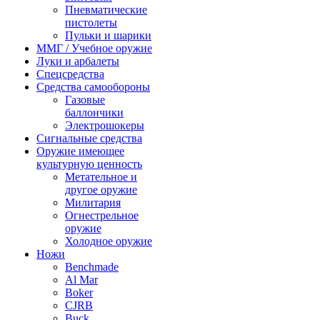
Пневматические
пистолеты
Пульки и шарики
ММГ / Учебное оружие
Луки и арбалеты
Спецсредства
Средства самообороны
Газовые
баллончики
Электрошокеры
Сигнальные средства
Оружие имеющее
культурную ценность
Метательное и
другое оружие
Милитария
Огнестрельное
оружие
Холодное оружие
Ножи
Benchmade
Al Mar
Boker
CJRB
Buck