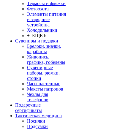
Термосы и фляжки
Фотоохота
Элементы питания
и зарядные
устройства
Холодильники
+ ЕЩЕ 6
Сувениры и подарки
Брелоки, значки,
карабины
Живопись,
графика, гобелены
Сувенирные
наборы, рюмки,
стопки
Часы настенные
Макеты патронов
Чехлы для
телефонов
Подарочные
сертификаты
Тактическая медицина
Носилки
Подсумки