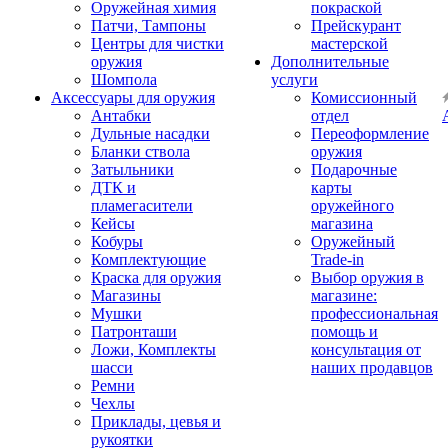
Оружейная химия
покраской
Патчи, Тампоны
Прейскурант
Центры для чистки
мастерской
оружия
Дополнительные
Шомпола
услуги
Аксессуары для оружия
Комиссионный
Антабки
отдел
Дульные насадки
Переоформление
Бланки ствола
оружия
Затыльники
Подарочные
ДТК и
карты
пламегасители
оружейного
Кейсы
магазина
Кобуры
Оружейный
Комплектующие
Trade-in
Краска для оружия
Выбор оружия в
Магазины
магазине:
Мушки
профессиональная
Патронташи
помощь и
Ложи, Комплекты
консультация от
шасси
наших продавцов
Ремни
Чехлы
Приклады, цевья и
рукоятки