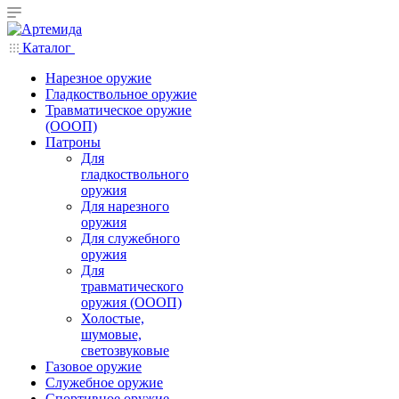
Каталог
Нарезное оружие
Гладкоствольное оружие
Травматическое оружие
(ОООП)
Патроны
Для
гладкоствольного
оружия
Для нарезного
оружия
Для служебного
оружия
Для
травматического
оружия (ОООП)
Холостые,
шумовые,
светозвуковые
Газовое оружие
Служебное оружие
Спортивное оружие