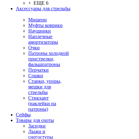
+ ЕЩЕ 6
Аксессуары для стрельбы
Мишени
Муфты коврики
Наушники
Наплечные
амортизаторы
Очки
Патроны холодной
пристрелки,
фальшпатроны
Перчатки
Сошки
Станки, упоры,
мешки для
стрельбы
Стикхант
(наклейки на
патроны)
Сейфы
Товары для охоты
Засидки
Лыжи и
снегоступы