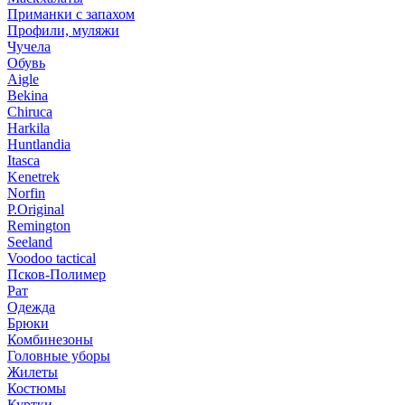
Приманки с запахом
Профили, муляжи
Чучела
Обувь
Aigle
Bekina
Chiruсa
Harkila
Huntlandia
Itasca
Kenetrek
Norfin
P.Original
Remington
Seeland
Voodoo tactical
Псков-Полимер
Рат
Одежда
Брюки
Комбинезоны
Головные уборы
Жилеты
Костюмы
Куртки