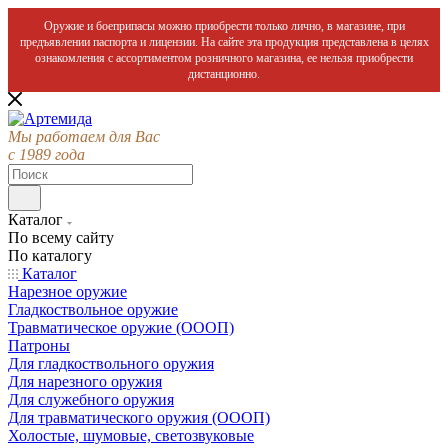
Оружие и боеприпасы можно приобрести только лично, в магазине, при
предъявлении паспорта и лицензии. На сайте эта продукция представлена в целях
ознакомления с ассортиментом розничного магазина, ее нельзя приобрести
дистанционно.
Мы работаем для Вас
с 1989 года
Каталог
По всему сайту
По каталогу
Каталог
Нарезное оружие
Гладкоствольное оружие
Травматическое оружие (ОООП)
Патроны
Для гладкоствольного оружия
Для нарезного оружия
Для служебного оружия
Для травматического оружия (ОООП)
Холостые, шумовые, светозвуковые