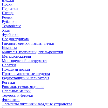
Носки
Перчатки
Плащи
Ремни
Рубашки
Термобелье
Худи
Футболки
Все для туризма
Газовые горелки, лампы, печки
Компасы
Мангалы, коптильни, гриль-решетки
Металлоискатели
Многоцелевой инструмент
Палатки
Походная посуда
Противомоскитные средства
Радиостанции и навигаторы
Рогатки
Рюкзаки, сумки, ягдташи
Спальные мешки
Термосы и фляжки
Фотоохота
Элементы питания и зарядные устройства