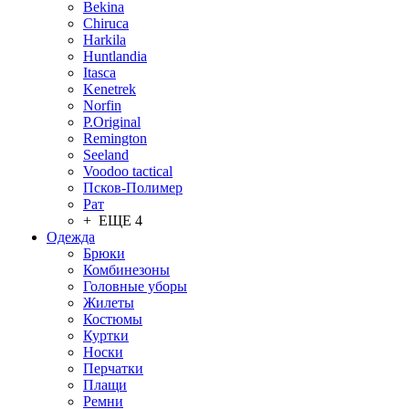
Bekina
Chiruсa
Harkila
Huntlandia
Itasca
Kenetrek
Norfin
P.Original
Remington
Seeland
Voodoo tactical
Псков-Полимер
Рат
+ ЕЩЕ 4
Одежда
Брюки
Комбинезоны
Головные уборы
Жилеты
Костюмы
Куртки
Носки
Перчатки
Плащи
Ремни