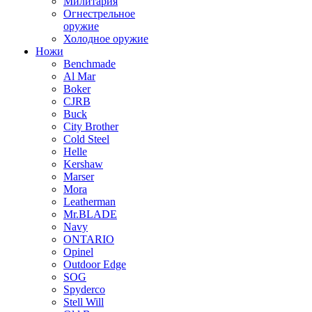
Милитария
Огнестрельное
оружие
Холодное оружие
Ножи
Benchmade
Al Mar
Boker
CJRB
Buck
City Brother
Cold Steel
Helle
Kershaw
Marser
Mora
Leatherman
Mr.BLADE
Navy
ONTARIO
Opinel
Outdoor Edge
SOG
Spyderco
Stell Will