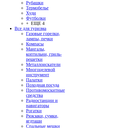
Рубашки
Термобелье
Худи
Футболки
+ ЕЩЕ 4
Все для туризма
Газовые горелки,
лампы, печки
Компасы
Мангалы,
коптильни, гриль-
решетки
Металлоискатели
Многоцелевой
инструмент
Палатки
Походная посуда
Противомоскитные
средства
Радиостанции и
навигаторы
Рогатки
Рюкзаки, сумки,
ягдташи
Спальные мешки