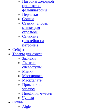
Патроны холодной
пристрелки,
фальшпатроны
Перчатки
Сошки
Станки, упоры,
мешки для
стрельбы
Стикхант
(наклейки на
патроны)
Сейфы
Товары для охоты
Засидки
Лыжи и
снегоступы
Манки
Маскировка
Маскхалаты
Приманки с
запахом
Профили, муляжи
Чучела
Обувь
Aigle