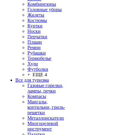
Комбинезоны
Головные уборы
Жилеты
Костюмы
Куртки
Носки
Перчатки
Плащи
Ремни
Рубашки
Термобелье
Худи
Футболки
+ ЕЩЕ 4
Все для туризма
Газовые горелки,
лампы, печки
Компасы
Мангалы,
коптильни, гриль-
решетки
Металлоискатели
Многоцелевой
инструмент
Палатки