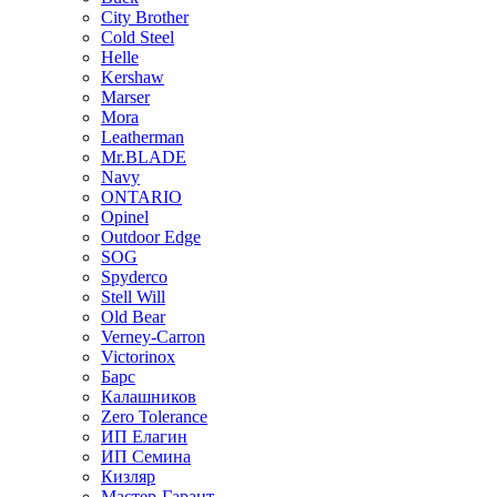
City Brother
Cold Steel
Helle
Kershaw
Marser
Mora
Leatherman
Mr.BLADE
Navy
ONTARIO
Opinel
Outdoor Edge
SOG
Spyderco
Stell Will
Old Bear
Verney-Carron
Victorinox
Барс
Калашников
Zero Tolerance
ИП Елагин
ИП Семина
Кизляр
Мастер-Гарант