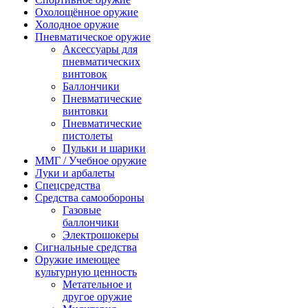
Охолощённое оружие
Холодное оружие
Пневматическое оружие
Аксессуары для
пневматических
винтовок
Баллончики
Пневматические
винтовки
Пневматические
пистолеты
Пульки и шарики
ММГ / Учебное оружие
Луки и арбалеты
Спецсредства
Средства самообороны
Газовые
баллончики
Электрошокеры
Сигнальные средства
Оружие имеющее
культурную ценность
Метательное и
другое оружие