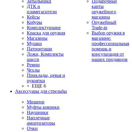
Затыльники
Подарочные
ДТК и
карты
пламегасители
оружейного
Кейсы
магазина
Кобуры
Оружейный
Комплектующие
Trade-in
Краска для оружия
Выбор оружия в
Магазины
магазине:
Мушки
профессиональная
Патронташи
помощь и
Ложи, Комплекты
консультация от
шасси
наших продавцов
Ремни
Чехлы
Приклады, цевья и
рукоятки
+ ЕЩЕ 6
Аксессуары для стрельбы
Мишени
Муфты коврики
Наушники
Наплечные
амортизаторы
Очки