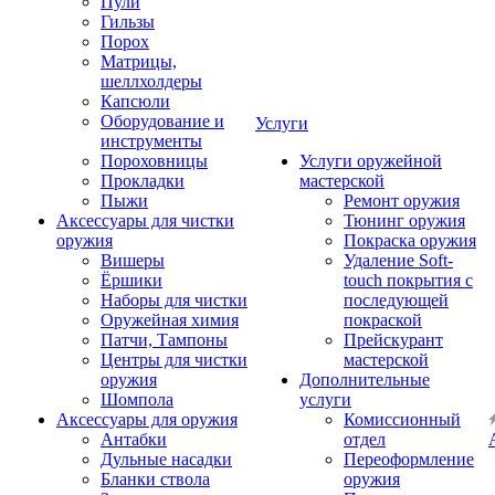
Пули
Гильзы
Порох
Матрицы,
шеллхолдеры
Капсюли
Оборудование и
Услуги
инструменты
Пороховницы
Услуги оружейной
Прокладки
мастерской
Пыжи
Ремонт оружия
Аксессуары для чистки
Тюнинг оружия
оружия
Покраска оружия
Вишеры
Удаление Soft-
Ёршики
touch покрытия с
Наборы для чистки
последующей
Оружейная химия
покраской
Патчи, Тампоны
Прейскурант
Центры для чистки
мастерской
оружия
Дополнительные
Шомпола
услуги
Аксессуары для оружия
Комиссионный
Антабки
отдел
Дульные насадки
Переоформление
Бланки ствола
оружия