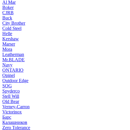
Al Mar
Boker
CJRB
Buck
City Brother
Cold Steel
Helle
Kershaw
Marser
Mora
Leatherman
Mr.BLADE
Navy
ONTARIO
Opinel
Outdoor Edge
SOG
Spyderco
Stell Will
Old Bear
Verney-Carron
Victorinox
Барс
Калашников
Zero Tolerance