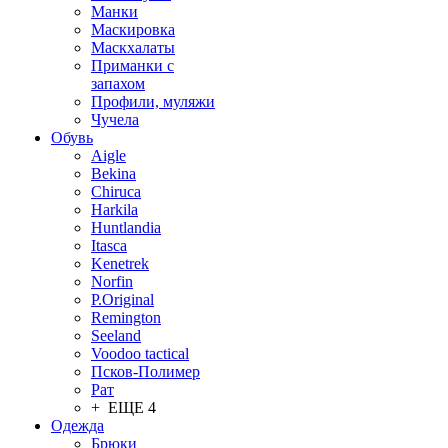
Манки
Маскировка
Маскхалаты
Приманки с
запахом
Профили, муляжи
Чучела
Обувь
Aigle
Bekina
Chiruсa
Harkila
Huntlandia
Itasca
Kenetrek
Norfin
P.Original
Remington
Seeland
Voodoo tactical
Псков-Полимер
Рат
+ ЕЩЕ 4
Одежда
Брюки