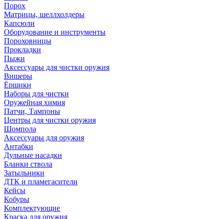
Порох
Матрицы, шеллхолдеры
Капсюли
Оборудование и инструменты
Пороховницы
Прокладки
Пыжи
Аксессуары для чистки оружия
Вишеры
Ёршики
Наборы для чистки
Оружейная химия
Патчи, Тампоны
Центры для чистки оружия
Шомпола
Аксессуары для оружия
Антабки
Дульные насадки
Бланки ствола
Затыльники
ДТК и пламегасители
Кейсы
Кобуры
Комплектующие
Краска для оружия