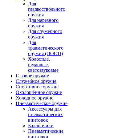
Для
гладкоствольного
оружия
Для нарезного
оружия
Для служебного
оружия
Для
травматического
оружия (ОООП)
Холостые,
шумовые,
светозвуковые
Газовое оружие
Служебное оружие
Спортивное оружие
Охолощённое оружие
Холодное оружие
Пневматическое оружие
Аксессуары для
пневматических
винтовок
Баллончики
Пневматические
винтовки