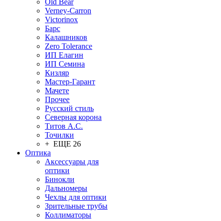
Old Bear
Verney-Carron
Victorinox
Барс
Калашников
Zero Tolerance
ИП Елагин
ИП Семина
Кизляр
Мастер-Гарант
Мачете
Прочее
Русский стиль
Северная корона
Титов А.С.
Точилки
+ ЕЩЕ 26
Оптика
Аксессуары для
оптики
Бинокли
Дальномеры
Чехлы для оптики
Зрительные трубы
Коллиматоры