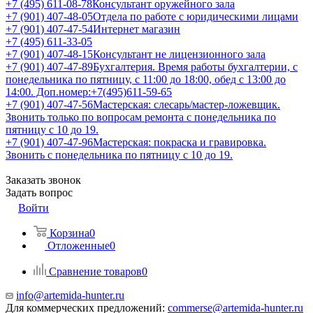
+7 (495) 611-08-78
Консультант оружейного зала
+7 (901) 407-48-05
Отдела по работе с юридическими лицами
+7 (901) 407-47-54
Интернет магазин
+7 (495) 611-33-05
+7 (901) 407-48-15
Консультант не лицензионного зала
+7 (901) 407-47-89
Бухгалтерия. Время работы бухгалтерии, с
понедельника по пятницу, с 11:00 до 18:00, обед с 13:00 до
14:00. Доп.номер:+7(495)611-59-65
+7 (901) 407-47-56
Мастерская: слесарь/мастер-ложевщик.
Звонить только по вопросам ремонта с понедельника по
пятницу с 10 до 19.
+7 (901) 407-47-96
Мастерская: покраска и гравировка.
Звонить с понедельника по пятницу с 10 до 19.
Заказать звонок
Задать вопрос
Войти
Корзина
0
Отложенные
0
Сравнение товаров
0
info@artemida-hunter.ru
Для коммерческих предложений:
commerse@artemida-hunter.ru