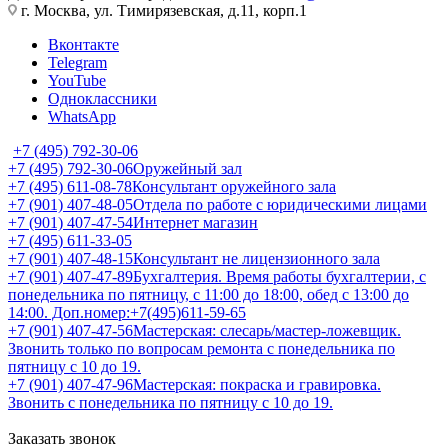
г. Москва, ул. Тимирязевская, д.11, корп.1
Вконтакте
Telegram
YouTube
Одноклассники
WhatsApp
+7 (495) 792-30-06
+7 (495) 792-30-06
Оружейный зал
+7 (495) 611-08-78
Консультант оружейного зала
+7 (901) 407-48-05
Отдела по работе с юридическими лицами
+7 (901) 407-47-54
Интернет магазин
+7 (495) 611-33-05
+7 (901) 407-48-15
Консультант не лицензионного зала
+7 (901) 407-47-89
Бухгалтерия. Время работы бухгалтерии, с
понедельника по пятницу, с 11:00 до 18:00, обед с 13:00 до
14:00. Доп.номер:+7(495)611-59-65
+7 (901) 407-47-56
Мастерская: слесарь/мастер-ложевщик.
Звонить только по вопросам ремонта с понедельника по
пятницу с 10 до 19.
+7 (901) 407-47-96
Мастерская: покраска и гравировка.
Звонить с понедельника по пятницу с 10 до 19.
Заказать звонок