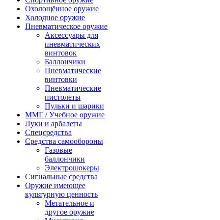
Охолощённое оружие
Холодное оружие
Пневматическое оружие
Аксессуары для
пневматических
винтовок
Баллончики
Пневматические
винтовки
Пневматические
пистолеты
Пульки и шарики
ММГ / Учебное оружие
Луки и арбалеты
Спецсредства
Средства самообороны
Газовые
баллончики
Электрошокеры
Сигнальные средства
Оружие имеющее
культурную ценность
Метательное и
другое оружие