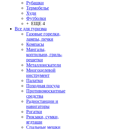
Рубашки
Термобелье
Худи
Футболки
+ ЕЩЕ 4
Все для туризма
Газовые горелки,
лампы, печки
Компасы
Мангалы,
коптильни, гриль-
решетки
Металлоискатели
Многоцелевой
инструмент
Палатки
Походная посуда
Противомоскитные
средства
Радиостанции и
навигаторы
Рогатки
Рюкзаки, сумки,
ягдташи
Спальные мешки