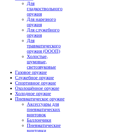
Для
гладкоствольного
оружия
Для нарезного
оружия
Для служебного
оружия
Для
травматического
оружия (ОООП)
Холостые,
шумовые,
светозвуковые
Газовое оружие
Служебное оружие
Спортивное оружие
Охолощённое оружие
Холодное оружие
Пневматическое оружие
Аксессуары для
пневматических
винтовок
Баллончики
Пневматические
винтовки