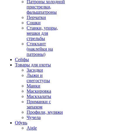
Патроны холодной
пристрелки,
фальшпатроны
Перчатки
Сошки
Станки, упоры,
мешки для
стрельбы
Стикхант
(наклейки на
патроны)
Сейфы
Товары для охоты
Засидки
Лыжи и
снегоступы
Манки
Маскировка
Маскхалаты
Приманки с
запахом
Профили, муляжи
Чучела
Обувь
Aigle