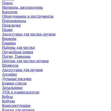
Порох
Матрицы, шеллхолдеры
Капсюли
Оборудование и инструменты
Пороховницы
Прокладки
Пыжи
Аксессуары для чистки оружия
Вишеры
Ёршики
Наборы для чистки
Оружейная химия
Патчи, Тампоны
Центры для чистки оружия
Шомпола
Аксессуары для оружия
Антабки
Дульные насадки
Бланки ствола
Затыльники
ДТК и пламегасители
Кейсы
Кобуры
Комплектующие
Краска для оружия