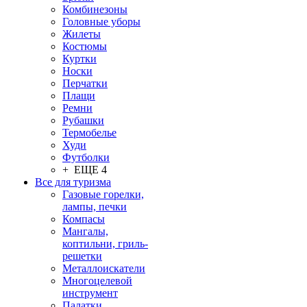
Комбинезоны
Головные уборы
Жилеты
Костюмы
Куртки
Носки
Перчатки
Плащи
Ремни
Рубашки
Термобелье
Худи
Футболки
+ ЕЩЕ 4
Все для туризма
Газовые горелки,
лампы, печки
Компасы
Мангалы,
коптильни, гриль-
решетки
Металлоискатели
Многоцелевой
инструмент
Палатки