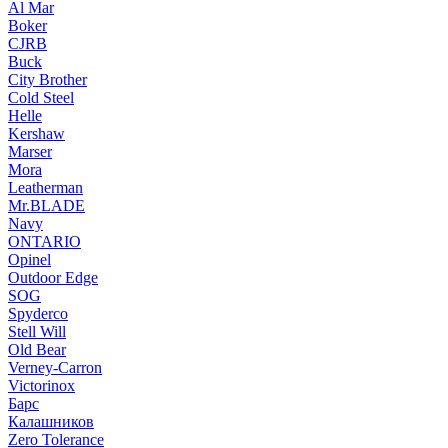
Al Mar
Boker
CJRB
Buck
City Brother
Cold Steel
Helle
Kershaw
Marser
Mora
Leatherman
Mr.BLADE
Navy
ONTARIO
Opinel
Outdoor Edge
SOG
Spyderco
Stell Will
Old Bear
Verney-Carron
Victorinox
Барс
Калашников
Zero Tolerance