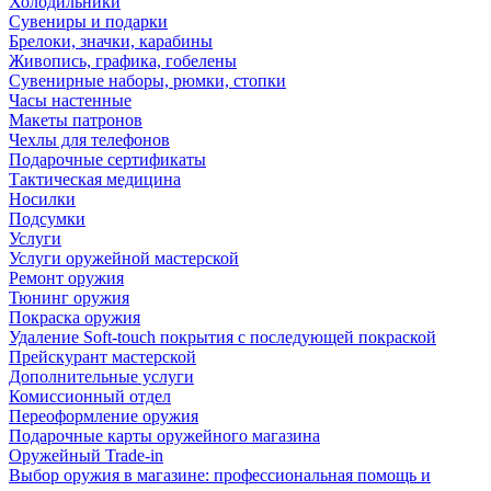
Холодильники
Сувениры и подарки
Брелоки, значки, карабины
Живопись, графика, гобелены
Сувенирные наборы, рюмки, стопки
Часы настенные
Макеты патронов
Чехлы для телефонов
Подарочные сертификаты
Тактическая медицина
Носилки
Подсумки
Услуги
Услуги оружейной мастерской
Ремонт оружия
Тюнинг оружия
Покраска оружия
Удаление Soft-touch покрытия с последующей покраской
Прейскурант мастерской
Дополнительные услуги
Комиссионный отдел
Переоформление оружия
Подарочные карты оружейного магазина
Оружейный Trade-in
Выбор оружия в магазине: профессиональная помощь и