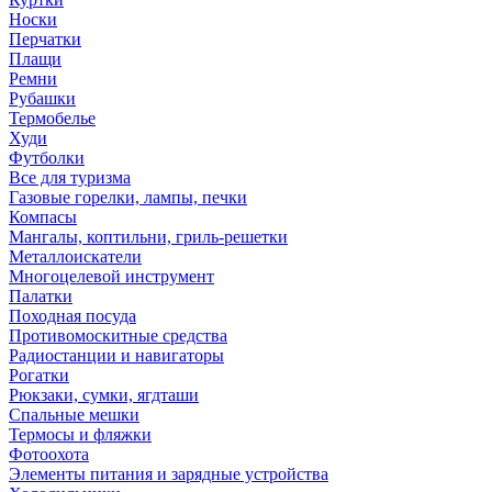
Носки
Перчатки
Плащи
Ремни
Рубашки
Термобелье
Худи
Футболки
Все для туризма
Газовые горелки, лампы, печки
Компасы
Мангалы, коптильни, гриль-решетки
Металлоискатели
Многоцелевой инструмент
Палатки
Походная посуда
Противомоскитные средства
Радиостанции и навигаторы
Рогатки
Рюкзаки, сумки, ягдташи
Спальные мешки
Термосы и фляжки
Фотоохота
Элементы питания и зарядные устройства