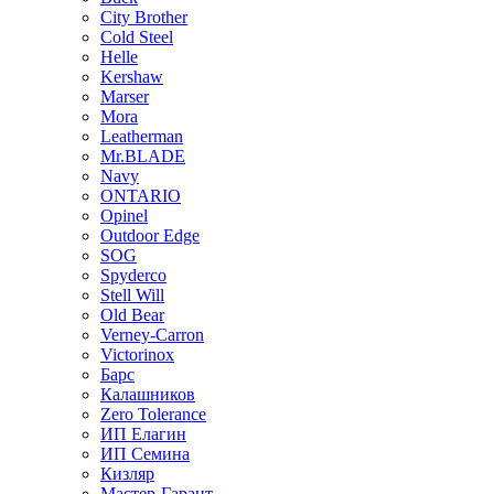
City Brother
Cold Steel
Helle
Kershaw
Marser
Mora
Leatherman
Mr.BLADE
Navy
ONTARIO
Opinel
Outdoor Edge
SOG
Spyderco
Stell Will
Old Bear
Verney-Carron
Victorinox
Барс
Калашников
Zero Tolerance
ИП Елагин
ИП Семина
Кизляр
Мастер-Гарант