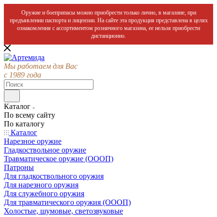
Оружие и боеприпасы можно приобрести только лично, в магазине, при
предъявлении паспорта и лицензии. На сайте эта продукция представлена в целях
ознакомления с ассортиментом розничного магазина, ее нельзя приобрести
дистанционно.
Мы работаем для Вас
с 1989 года
Каталог
По всему сайту
По каталогу
Каталог
Нарезное оружие
Гладкоствольное оружие
Травматическое оружие (ОООП)
Патроны
Для гладкоствольного оружия
Для нарезного оружия
Для служебного оружия
Для травматического оружия (ОООП)
Холостые, шумовые, светозвуковые