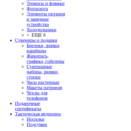
Термосы и фляжки
Фотоохота
Элементы питания
и зарядные
устройства
Холодильники
+ ЕЩЕ 6
Сувениры и подарки
Брелоки, значки,
карабины
Живопись,
графика, гобелены
Сувенирные
наборы, рюмки,
стопки
Часы настенные
Макеты патронов
Чехлы для
телефонов
Подарочные
сертификаты
Тактическая медицина
Носилки
Подсумки