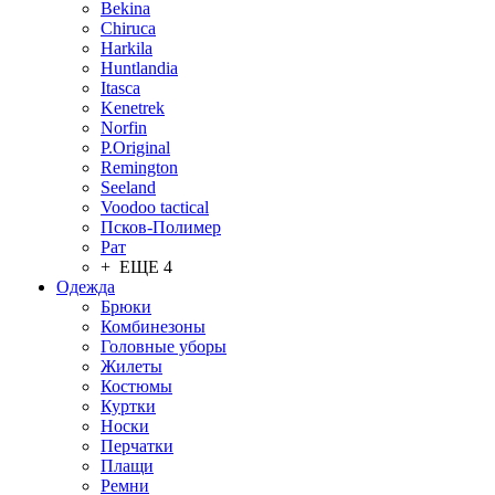
Bekina
Chiruсa
Harkila
Huntlandia
Itasca
Kenetrek
Norfin
P.Original
Remington
Seeland
Voodoo tactical
Псков-Полимер
Рат
+ ЕЩЕ 4
Одежда
Брюки
Комбинезоны
Головные уборы
Жилеты
Костюмы
Куртки
Носки
Перчатки
Плащи
Ремни