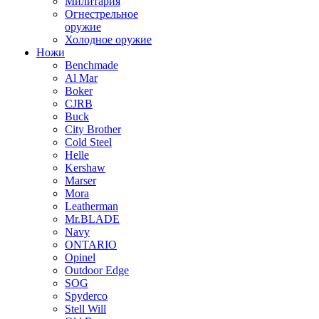
Милитария
Огнестрельное
оружие
Холодное оружие
Ножи
Benchmade
Al Mar
Boker
CJRB
Buck
City Brother
Cold Steel
Helle
Kershaw
Marser
Mora
Leatherman
Mr.BLADE
Navy
ONTARIO
Opinel
Outdoor Edge
SOG
Spyderco
Stell Will