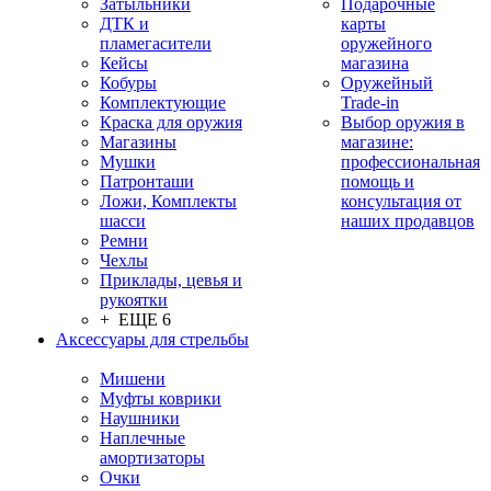
Затыльники
Подарочные
ДТК и
карты
пламегасители
оружейного
Кейсы
магазина
Кобуры
Оружейный
Комплектующие
Trade-in
Краска для оружия
Выбор оружия в
Магазины
магазине:
Мушки
профессиональная
Патронташи
помощь и
Ложи, Комплекты
консультация от
шасси
наших продавцов
Ремни
Чехлы
Приклады, цевья и
рукоятки
+ ЕЩЕ 6
Аксессуары для стрельбы
Мишени
Муфты коврики
Наушники
Наплечные
амортизаторы
Очки