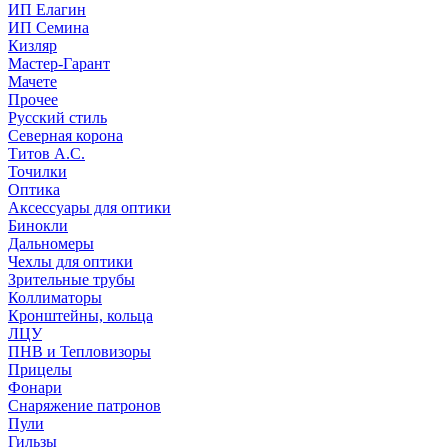
ИП Елагин
ИП Семина
Кизляр
Мастер-Гарант
Мачете
Прочее
Русский стиль
Северная корона
Титов А.С.
Точилки
Оптика
Аксессуары для оптики
Бинокли
Дальномеры
Чехлы для оптики
Зрительные трубы
Коллиматоры
Кронштейны, кольца
ЛЦУ
ПНВ и Тепловизоры
Прицелы
Фонари
Снаряжение патронов
Пули
Гильзы