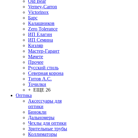
Old Bear
Verney-Carron
Victorinox
Барс
Калашников
Zero Tolerance
ИП Елагин
ИП Семина
Кизляр
Мастер-Гарант
Мачете
Прочее
Русский стиль
Северная корона
Титов А.С.
Точилки
+ ЕЩЕ 26
Оптика
Аксессуары для
оптики
Бинокли
Дальномеры
Чехлы для оптики
Зрительные трубы
Коллиматоры