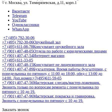
г. Москва, ул. Тимирязевская, д.11, корп.1
Вконтакте
Telegram
YouTube
Одноклассники
WhatsApp
+7 (495) 792-30-06
+7 (495) 792-30-06
Оружейный зал
+7 (495) 611-08-78
Консультант оружейного зала
+7 (901) 407-48-05
Отдела по работе с юридическими лицами
+7 (901) 407-47-54
Интернет магазин
+7 (495) 611-33-05
+7 (901) 407-48-15
Консультант не лицензионного зала
+7 (901) 407-47-89
Бухгалтерия. Время работы бухгалтерии, с
понедельника по пятницу, с 11:00 до 18:00, обед с 13:00 до
14:00. Доп.номер:+7(495)611-59-65
+7 (901) 407-47-56
Мастерская: слесарь/мастер-ложевщик.
Звонить только по вопросам ремонта с понедельника по
пятницу с 10 до 19.
+7 (901) 407-47-96
Мастерская: покраска и гравировка.
Звонить с понедельника по пятницу с 10 до 19.
Заказать звонок