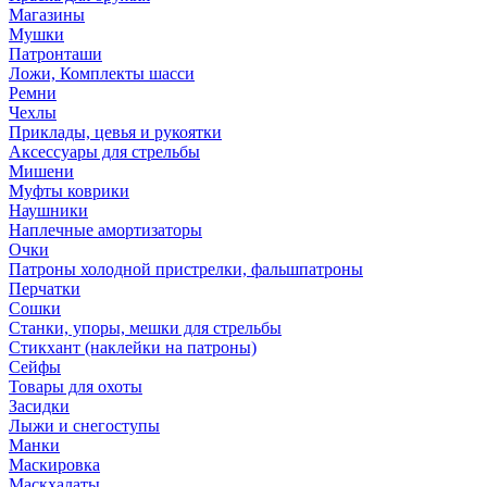
Магазины
Мушки
Патронташи
Ложи, Комплекты шасси
Ремни
Чехлы
Приклады, цевья и рукоятки
Аксессуары для стрельбы
Мишени
Муфты коврики
Наушники
Наплечные амортизаторы
Очки
Патроны холодной пристрелки, фальшпатроны
Перчатки
Сошки
Станки, упоры, мешки для стрельбы
Стикхант (наклейки на патроны)
Сейфы
Товары для охоты
Засидки
Лыжи и снегоступы
Манки
Маскировка
Маскхалаты