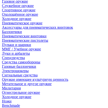
Газовое оружие
Служебное оружие
Спортивное оружие
Охолощённое оружие
Холодное оружие
Пневматическое оружие
Аксессуары для пневматических винтовок
Баллончики
Пневматические винтовки
Пневматические пистолеты
Пульки и шарики
ММГ / Учебное оружие
Луки и арбалеты
Спецсредства
Средства самообороны
Газовые баллончики
Электрошокеры
Сигнальные средства
Оружие имеющее культурную ценность
Метательное и другое оружие
Милитария
Огнестрельное оружие
Холодное оружие
Ножи
Benchmade