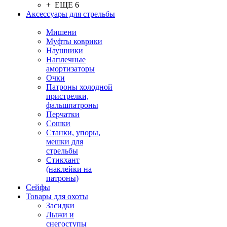
+ ЕЩЕ 6
Аксессуары для стрельбы
Мишени
Муфты коврики
Наушники
Наплечные
амортизаторы
Очки
Патроны холодной
пристрелки,
фальшпатроны
Перчатки
Сошки
Станки, упоры,
мешки для
стрельбы
Стикхант
(наклейки на
патроны)
Сейфы
Товары для охоты
Засидки
Лыжи и
снегоступы