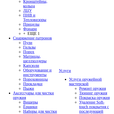
Кронштейны,
кольца
ЛЦУ
ПНВ и
Тепловизоры
Прицелы
Фонари
+ ЕЩЕ 1
Снаряжение патронов
Пули
Гильзы
Порох
Матрицы,
шеллхолдеры
Капсюли
Оборудование и
Услуги
инструменты
Пороховницы
Услуги оружейной
Прокладки
мастерской
Пыжи
Ремонт оружия
Аксессуары для чистки
Тюнинг оружия
оружия
Покраска оружия
Вишеры
Удаление Soft-
Ёршики
touch покрытия с
Наборы для чистки
последующей