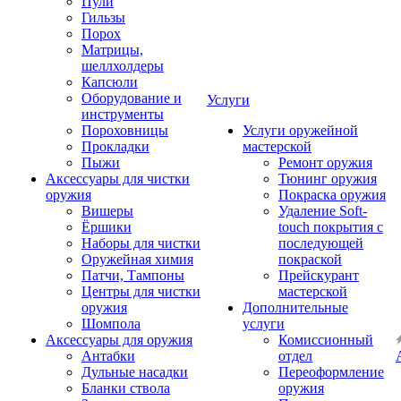
Пули
Гильзы
Порох
Матрицы,
шеллхолдеры
Капсюли
Оборудование и
Услуги
инструменты
Пороховницы
Услуги оружейной
Прокладки
мастерской
Пыжи
Ремонт оружия
Аксессуары для чистки
Тюнинг оружия
оружия
Покраска оружия
Вишеры
Удаление Soft-
Ёршики
touch покрытия с
Наборы для чистки
последующей
Оружейная химия
покраской
Патчи, Тампоны
Прейскурант
Центры для чистки
мастерской
оружия
Дополнительные
Шомпола
услуги
Аксессуары для оружия
Комиссионный
Антабки
отдел
Дульные насадки
Переоформление
Бланки ствола
оружия