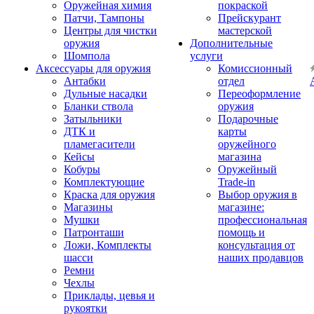
Оружейная химия
покраской
Патчи, Тампоны
Прейскурант
Центры для чистки
мастерской
оружия
Дополнительные
Шомпола
услуги
Аксессуары для оружия
Комиссионный
Антабки
отдел
Дульные насадки
Переоформление
Бланки ствола
оружия
Затыльники
Подарочные
ДТК и
карты
пламегасители
оружейного
Кейсы
магазина
Кобуры
Оружейный
Комплектующие
Trade-in
Краска для оружия
Выбор оружия в
Магазины
магазине:
Мушки
профессиональная
Патронташи
помощь и
Ложи, Комплекты
консультация от
шасси
наших продавцов
Ремни
Чехлы
Приклады, цевья и
рукоятки