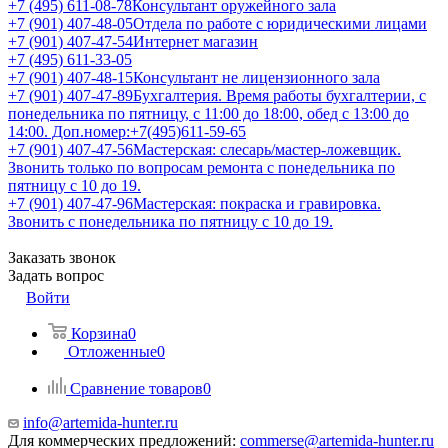
+7 (495) 611-08-78
Консультант оружейного зала
+7 (901) 407-48-05
Отдела по работе с юридическими лицами
+7 (901) 407-47-54
Интернет магазин
+7 (495) 611-33-05
+7 (901) 407-48-15
Консультант не лицензионного зала
+7 (901) 407-47-89
Бухгалтерия. Время работы бухгалтерии, с
понедельника по пятницу, с 11:00 до 18:00, обед с 13:00 до
14:00. Доп.номер:+7(495)611-59-65
+7 (901) 407-47-56
Мастерская: слесарь/мастер-ложевщик.
Звонить только по вопросам ремонта с понедельника по
пятницу с 10 до 19.
+7 (901) 407-47-96
Мастерская: покраска и гравировка.
Звонить с понедельника по пятницу с 10 до 19.
Заказать звонок
Задать вопрос
Войти
Корзина
0
Отложенные
0
Сравнение товаров
0
info@artemida-hunter.ru
Для коммерческих предложений:
commerse@artemida-hunter.ru