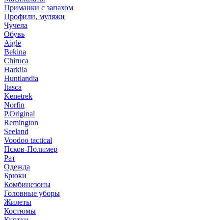
Приманки с запахом
Профили, муляжи
Чучела
Обувь
Aigle
Bekina
Chiruсa
Harkila
Huntlandia
Itasca
Kenetrek
Norfin
P.Original
Remington
Seeland
Voodoo tactical
Псков-Полимер
Рат
Одежда
Брюки
Комбинезоны
Головные уборы
Жилеты
Костюмы
Куртки