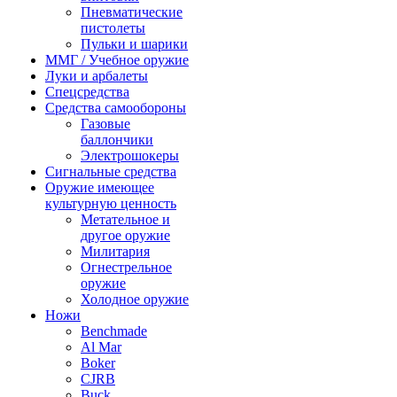
Пневматические
пистолеты
Пульки и шарики
ММГ / Учебное оружие
Луки и арбалеты
Спецсредства
Средства самообороны
Газовые
баллончики
Электрошокеры
Сигнальные средства
Оружие имеющее
культурную ценность
Метательное и
другое оружие
Милитария
Огнестрельное
оружие
Холодное оружие
Ножи
Benchmade
Al Mar
Boker
CJRB
Buck