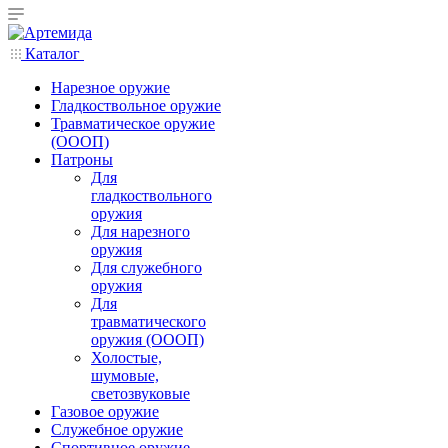
Каталог
Нарезное оружие
Гладкоствольное оружие
Травматическое оружие
(ОООП)
Патроны
Для
гладкоствольного
оружия
Для нарезного
оружия
Для служебного
оружия
Для
травматического
оружия (ОООП)
Холостые,
шумовые,
светозвуковые
Газовое оружие
Служебное оружие
Спортивное оружие