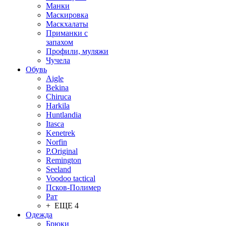
Манки
Маскировка
Маскхалаты
Приманки с
запахом
Профили, муляжи
Чучела
Обувь
Aigle
Bekina
Chiruсa
Harkila
Huntlandia
Itasca
Kenetrek
Norfin
P.Original
Remington
Seeland
Voodoo tactical
Псков-Полимер
Рат
+ ЕЩЕ 4
Одежда
Брюки