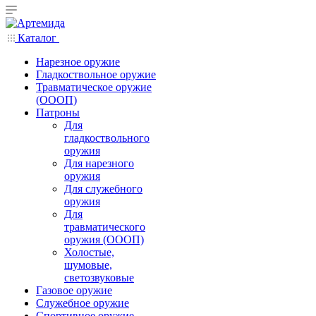
Каталог
Нарезное оружие
Гладкоствольное оружие
Травматическое оружие
(ОООП)
Патроны
Для
гладкоствольного
оружия
Для нарезного
оружия
Для служебного
оружия
Для
травматического
оружия (ОООП)
Холостые,
шумовые,
светозвуковые
Газовое оружие
Служебное оружие
Спортивное оружие