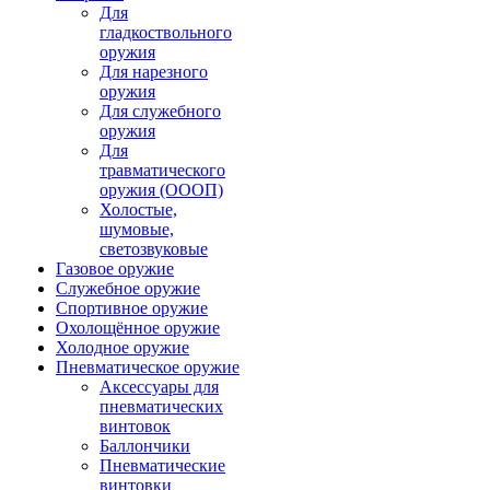
Для
гладкоствольного
оружия
Для нарезного
оружия
Для служебного
оружия
Для
травматического
оружия (ОООП)
Холостые,
шумовые,
светозвуковые
Газовое оружие
Служебное оружие
Спортивное оружие
Охолощённое оружие
Холодное оружие
Пневматическое оружие
Аксессуары для
пневматических
винтовок
Баллончики
Пневматические
винтовки