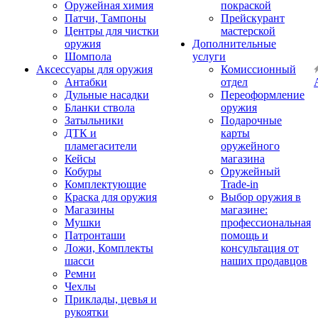
Оружейная химия
покраской
Патчи, Тампоны
Прейскурант
Центры для чистки
мастерской
оружия
Дополнительные
Шомпола
услуги
Аксессуары для оружия
Комиссионный
Антабки
отдел
Дульные насадки
Переоформление
Бланки ствола
оружия
Затыльники
Подарочные
ДТК и
карты
пламегасители
оружейного
Кейсы
магазина
Кобуры
Оружейный
Комплектующие
Trade-in
Краска для оружия
Выбор оружия в
Магазины
магазине:
Мушки
профессиональная
Патронташи
помощь и
Ложи, Комплекты
консультация от
шасси
наших продавцов
Ремни
Чехлы
Приклады, цевья и
рукоятки