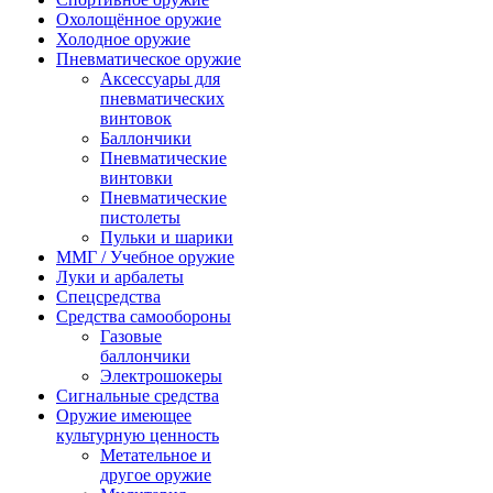
Охолощённое оружие
Холодное оружие
Пневматическое оружие
Аксессуары для
пневматических
винтовок
Баллончики
Пневматические
винтовки
Пневматические
пистолеты
Пульки и шарики
ММГ / Учебное оружие
Луки и арбалеты
Спецсредства
Средства самообороны
Газовые
баллончики
Электрошокеры
Сигнальные средства
Оружие имеющее
культурную ценность
Метательное и
другое оружие