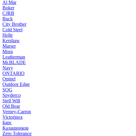
Al Mar
Boker
CJRB
Buck
City Brother
Cold Steel
Helle
Kershaw
Marser
Mora
Leatherman
Mr.BLADE
Navy
ONTARIO
Opinel
Outdoor Edge
SOG
Spyderco
Stell Will
Old Bear
Verney-Carron
Victorinox
Барс
Калашников
Zero Tolerance