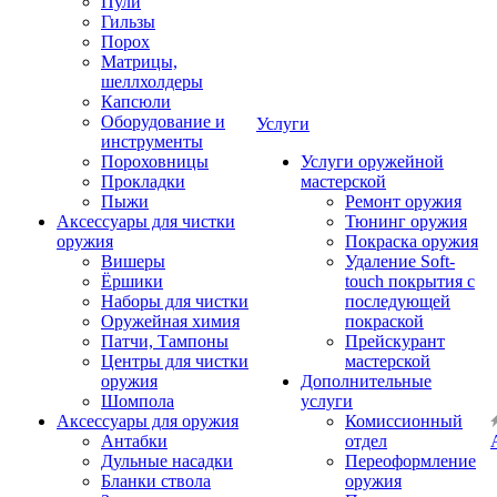
Пули
Гильзы
Порох
Матрицы,
шеллхолдеры
Капсюли
Оборудование и
Услуги
инструменты
Пороховницы
Услуги оружейной
Прокладки
мастерской
Пыжи
Ремонт оружия
Аксессуары для чистки
Тюнинг оружия
оружия
Покраска оружия
Вишеры
Удаление Soft-
Ёршики
touch покрытия с
Наборы для чистки
последующей
Оружейная химия
покраской
Патчи, Тампоны
Прейскурант
Центры для чистки
мастерской
оружия
Дополнительные
Шомпола
услуги
Аксессуары для оружия
Комиссионный
Антабки
отдел
Дульные насадки
Переоформление
Бланки ствола
оружия