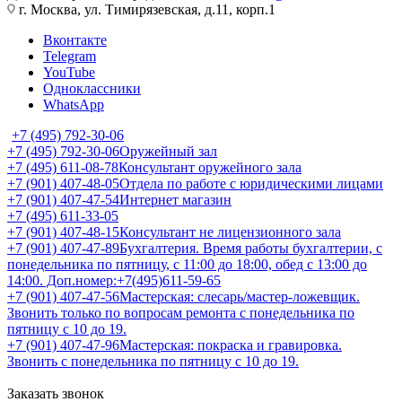
г. Москва, ул. Тимирязевская, д.11, корп.1
Вконтакте
Telegram
YouTube
Одноклассники
WhatsApp
+7 (495) 792-30-06
+7 (495) 792-30-06
Оружейный зал
+7 (495) 611-08-78
Консультант оружейного зала
+7 (901) 407-48-05
Отдела по работе с юридическими лицами
+7 (901) 407-47-54
Интернет магазин
+7 (495) 611-33-05
+7 (901) 407-48-15
Консультант не лицензионного зала
+7 (901) 407-47-89
Бухгалтерия. Время работы бухгалтерии, с
понедельника по пятницу, с 11:00 до 18:00, обед с 13:00 до
14:00. Доп.номер:+7(495)611-59-65
+7 (901) 407-47-56
Мастерская: слесарь/мастер-ложевщик.
Звонить только по вопросам ремонта с понедельника по
пятницу с 10 до 19.
+7 (901) 407-47-96
Мастерская: покраска и гравировка.
Звонить с понедельника по пятницу с 10 до 19.
Заказать звонок