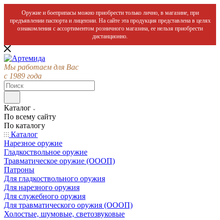
Оружие и боеприпасы можно приобрести только лично, в магазине, при
предъявлении паспорта и лицензии. На сайте эта продукция представлена в целях
ознакомления с ассортиментом розничного магазина, ее нельзя приобрести
дистанционно.
Мы работаем для Вас
с 1989 года
Каталог
По всему сайту
По каталогу
Каталог
Нарезное оружие
Гладкоствольное оружие
Травматическое оружие (ОООП)
Патроны
Для гладкоствольного оружия
Для нарезного оружия
Для служебного оружия
Для травматического оружия (ОООП)
Холостые, шумовые, светозвуковые