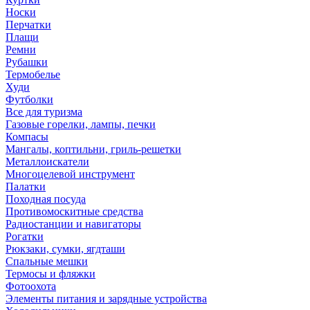
Носки
Перчатки
Плащи
Ремни
Рубашки
Термобелье
Худи
Футболки
Все для туризма
Газовые горелки, лампы, печки
Компасы
Мангалы, коптильни, гриль-решетки
Металлоискатели
Многоцелевой инструмент
Палатки
Походная посуда
Противомоскитные средства
Радиостанции и навигаторы
Рогатки
Рюкзаки, сумки, ягдташи
Спальные мешки
Термосы и фляжки
Фотоохота
Элементы питания и зарядные устройства