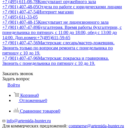
+7 (495) 611-08-78
Консультант оружейного зала
+7 (901) 407-48-05
Отдела по работе с юридическими лицами
+7 (901) 407-47-54
Интернет магазин
+7 (495) 611-33-05
+7 (901) 407-48-15
Консультант не лицензионного зала
+7 (901) 407-47-89
Бухгалтерия. Время работы бухгалтерии, с
понедельника по пятницу, с 11:00 до 18:00, обед с 13:00 до
14:00. Доп.номер:+7(495)611-59-65
+7 (901) 407-47-56
Мастерская: слесарь/мастер-ложевщик.
Звонить только по вопросам ремонта с понедельника по
пятницу с 10 до 19.
+7 (901) 407-47-96
Мастерская: покраска и гравировка.
Звонить с понедельника по пятницу с 10 до 19.
Заказать звонок
Задать вопрос
Войти
Корзина
0
Отложенные
0
Сравнение товаров
0
info@artemida-hunter.ru
Для коммерческих предложений:
commerse@artemida-hunter.ru