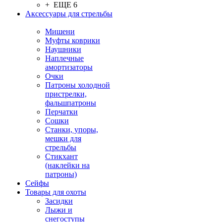
+ ЕЩЕ 6
Аксессуары для стрельбы
Мишени
Муфты коврики
Наушники
Наплечные
амортизаторы
Очки
Патроны холодной
пристрелки,
фальшпатроны
Перчатки
Сошки
Станки, упоры,
мешки для
стрельбы
Стикхант
(наклейки на
патроны)
Сейфы
Товары для охоты
Засидки
Лыжи и
снегоступы