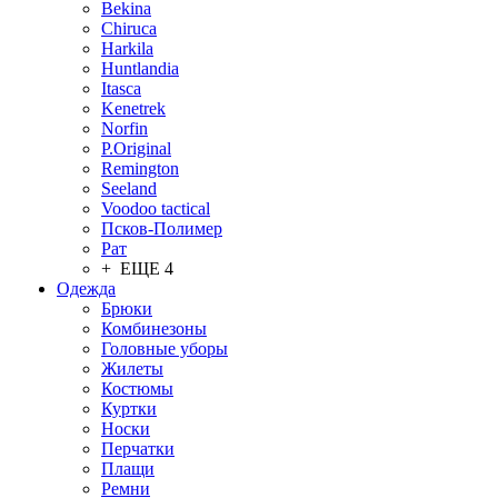
Bekina
Chiruсa
Harkila
Huntlandia
Itasca
Kenetrek
Norfin
P.Original
Remington
Seeland
Voodoo tactical
Псков-Полимер
Рат
+ ЕЩЕ 4
Одежда
Брюки
Комбинезоны
Головные уборы
Жилеты
Костюмы
Куртки
Носки
Перчатки
Плащи
Ремни