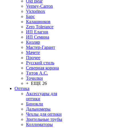
Old Bear
Verney-Carron
Victorinox
Барс
Калашников
Zero Tolerance
ИП Елагин
ИП Семина
Кизляр
Мастер-Гарант
Мачете
Прочее
Русский стиль
Северная корона
Титов А.С.
Точилки
+ ЕЩЕ 26
Оптика
Аксессуары для
оптики
Бинокли
Дальномеры
Чехлы для оптики
Зрительные трубы
Коллиматоры