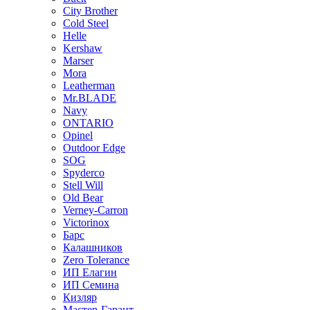
City Brother
Cold Steel
Helle
Kershaw
Marser
Mora
Leatherman
Mr.BLADE
Navy
ONTARIO
Opinel
Outdoor Edge
SOG
Spyderco
Stell Will
Old Bear
Verney-Carron
Victorinox
Барс
Калашников
Zero Tolerance
ИП Елагин
ИП Семина
Кизляр
Мастер-Гарант