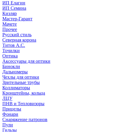
ИП Елагин
ИП Семина
Кизляр
Мастер-Гарант
Мачете
Прочее
Русский стиль
Северная корона
Титов А.С.
Точилки
Оптика
Аксессуары для оптики
Бинокли
Дальномеры
Чехлы для оптики
Зрительные трубы
Коллиматоры
Кронштейны, кольца
ЛЦУ
ПНВ и Тепловизоры
Прицелы
Фонари
Снаряжение патронов
Пули
Гильзы