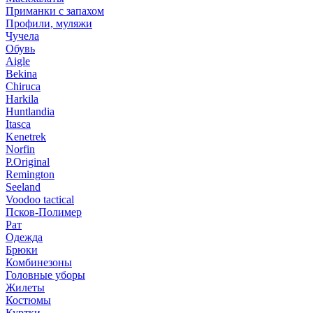
Приманки с запахом
Профили, муляжи
Чучела
Обувь
Aigle
Bekina
Chiruсa
Harkila
Huntlandia
Itasca
Kenetrek
Norfin
P.Original
Remington
Seeland
Voodoo tactical
Псков-Полимер
Рат
Одежда
Брюки
Комбинезоны
Головные уборы
Жилеты
Костюмы
Куртки