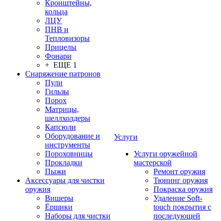
Кронштейны,
кольца
ЛЦУ
ПНВ и
Тепловизоры
Прицелы
Фонари
+ ЕЩЕ 1
Снаряжение патронов
Пули
Гильзы
Порох
Матрицы,
шеллхолдеры
Капсюли
Оборудование и
Услуги
инструменты
Пороховницы
Услуги оружейной
Прокладки
мастерской
Пыжи
Ремонт оружия
Аксессуары для чистки
Тюнинг оружия
оружия
Покраска оружия
Вишеры
Удаление Soft-
Ёршики
touch покрытия с
Наборы для чистки
последующей