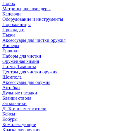
Порох
Матрицы, шеллхолдеры
Капсюли
Оборудование и инструменты
Пороховницы
Прокладки
Пыжи
Аксессуары для чистки оружия
Вишеры
Ёршики
Наборы для чистки
Оружейная химия
Патчи, Тампоны
Центры для чистки оружия
Шомпола
Аксессуары для оружия
Антабки
Дульные насадки
Бланки ствола
Затыльники
ДТК и пламегасители
Кейсы
Кобуры
Комплектующие
Краска для оружия