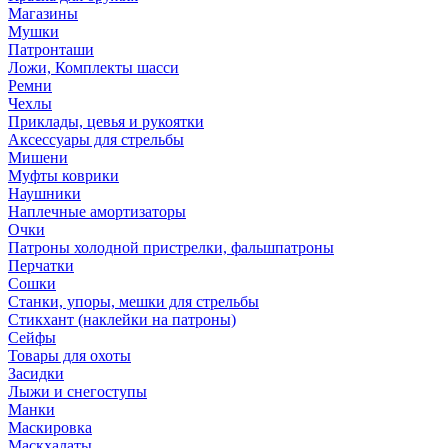
Магазины
Мушки
Патронташи
Ложи, Комплекты шасси
Ремни
Чехлы
Приклады, цевья и рукоятки
Аксессуары для стрельбы
Мишени
Муфты коврики
Наушники
Наплечные амортизаторы
Очки
Патроны холодной пристрелки, фальшпатроны
Перчатки
Сошки
Станки, упоры, мешки для стрельбы
Стикхант (наклейки на патроны)
Сейфы
Товары для охоты
Засидки
Лыжи и снегоступы
Манки
Маскировка
Маскхалаты