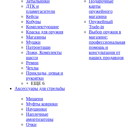
Затыльники
Подарочные
ДТК и
карты
пламегасители
оружейного
Кейсы
магазина
Кобуры
Оружейный
Комплектующие
Trade-in
Краска для оружия
Выбор оружия в
Магазины
магазине:
Мушки
профессиональная
Патронташи
помощь и
Ложи, Комплекты
консультация от
шасси
наших продавцов
Ремни
Чехлы
Приклады, цевья и
рукоятки
+ ЕЩЕ 6
Аксессуары для стрельбы
Мишени
Муфты коврики
Наушники
Наплечные
амортизаторы
Очки