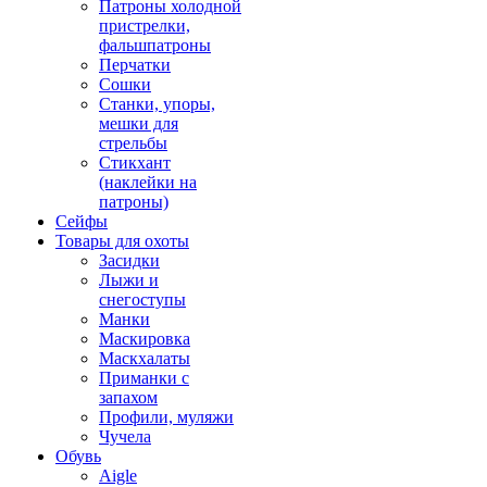
Патроны холодной
пристрелки,
фальшпатроны
Перчатки
Сошки
Станки, упоры,
мешки для
стрельбы
Стикхант
(наклейки на
патроны)
Сейфы
Товары для охоты
Засидки
Лыжи и
снегоступы
Манки
Маскировка
Маскхалаты
Приманки с
запахом
Профили, муляжи
Чучела
Обувь
Aigle