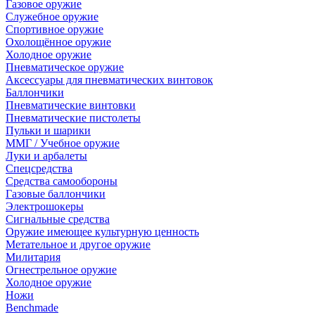
Газовое оружие
Служебное оружие
Спортивное оружие
Охолощённое оружие
Холодное оружие
Пневматическое оружие
Аксессуары для пневматических винтовок
Баллончики
Пневматические винтовки
Пневматические пистолеты
Пульки и шарики
ММГ / Учебное оружие
Луки и арбалеты
Спецсредства
Средства самообороны
Газовые баллончики
Электрошокеры
Сигнальные средства
Оружие имеющее культурную ценность
Метательное и другое оружие
Милитария
Огнестрельное оружие
Холодное оружие
Ножи
Benchmade