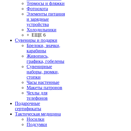
Термосы и фляжки
Фотоохота
Элементы питания
и зарядные
устройства
Холодильники
+ ЕЩЕ 6
Сувениры и подарки
Брелоки, значки,
карабины
Живопись,
графика, гобелены
Сувенирные
наборы, рюмки,
стопки
Часы настенные
Макеты патронов
Чехлы для
телефонов
Подарочные
сертификаты
Тактическая медицина
Носилки
Подсумки