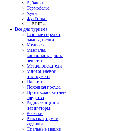
Рубашки
Термобелье
Худи
Футболки
+ ЕЩЕ 4
Все для туризма
Газовые горелки,
лампы, печки
Компасы
Мангалы,
коптильни, гриль-
решетки
Металлоискатели
Многоцелевой
инструмент
Палатки
Походная посуда
Противомоскитные
средства
Радиостанции и
навигаторы
Рогатки
Рюкзаки, сумки,
ягдташи
Спальные мешки