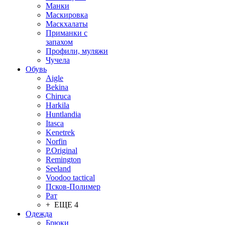
Манки
Маскировка
Маскхалаты
Приманки с
запахом
Профили, муляжи
Чучела
Обувь
Aigle
Bekina
Chiruсa
Harkila
Huntlandia
Itasca
Kenetrek
Norfin
P.Original
Remington
Seeland
Voodoo tactical
Псков-Полимер
Рат
+ ЕЩЕ 4
Одежда
Брюки