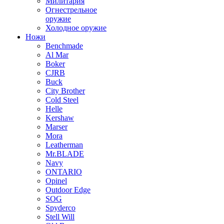
Милитария
Огнестрельное
оружие
Холодное оружие
Ножи
Benchmade
Al Mar
Boker
CJRB
Buck
City Brother
Cold Steel
Helle
Kershaw
Marser
Mora
Leatherman
Mr.BLADE
Navy
ONTARIO
Opinel
Outdoor Edge
SOG
Spyderco
Stell Will