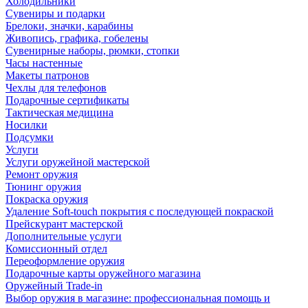
Холодильники
Сувениры и подарки
Брелоки, значки, карабины
Живопись, графика, гобелены
Сувенирные наборы, рюмки, стопки
Часы настенные
Макеты патронов
Чехлы для телефонов
Подарочные сертификаты
Тактическая медицина
Носилки
Подсумки
Услуги
Услуги оружейной мастерской
Ремонт оружия
Тюнинг оружия
Покраска оружия
Удаление Soft-touch покрытия с последующей покраской
Прейскурант мастерской
Дополнительные услуги
Комиссионный отдел
Переоформление оружия
Подарочные карты оружейного магазина
Оружейный Trade-in
Выбор оружия в магазине: профессиональная помощь и