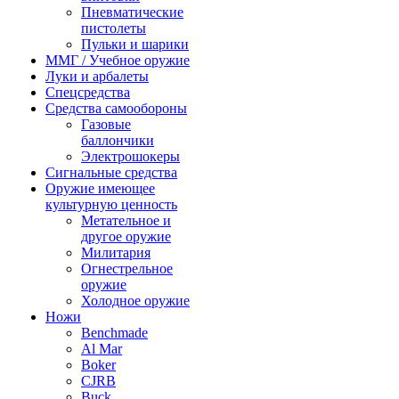
Пневматические
пистолеты
Пульки и шарики
ММГ / Учебное оружие
Луки и арбалеты
Спецсредства
Средства самообороны
Газовые
баллончики
Электрошокеры
Сигнальные средства
Оружие имеющее
культурную ценность
Метательное и
другое оружие
Милитария
Огнестрельное
оружие
Холодное оружие
Ножи
Benchmade
Al Mar
Boker
CJRB
Buck