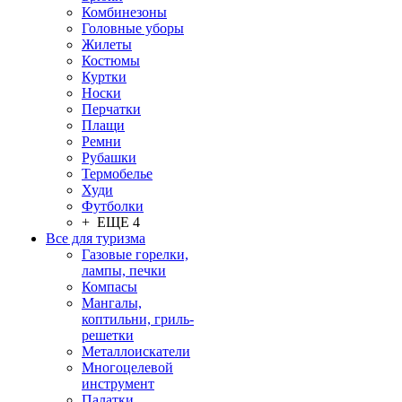
Комбинезоны
Головные уборы
Жилеты
Костюмы
Куртки
Носки
Перчатки
Плащи
Ремни
Рубашки
Термобелье
Худи
Футболки
+ ЕЩЕ 4
Все для туризма
Газовые горелки,
лампы, печки
Компасы
Мангалы,
коптильни, гриль-
решетки
Металлоискатели
Многоцелевой
инструмент
Палатки