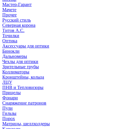
Мастер-Гарант
Мачете
Прочее
Русский стиль
Северная корона
Титов А.С.
Точилки
Оптика
Аксессуары для оптики
Бинокли
Дальномеры
Чехлы для оптики
Зрительные трубы
Коллиматоры
Кронштейны, кольца
ЛЦУ
ПНВ и Тепловизоры
Прицелы
Фонари
Снаряжение патронов
Пули
Гильзы
Порох
Матрицы, шеллхолдеры
Капсюли