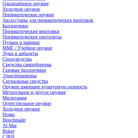
Охолощённое оружие
Холодное оружие
Пневматическое оружие
Аксессуары для пневматических винтовок
Баллончики
Пневматические винтовки
Пневматические пистолеты
Пульки и шарики
ММГ / Учебное оружие
Луки и арбалеты
Спецсредства
Средства самообороны
Газовые баллончики
Электрошокеры
Сигнальные средства
Оружие имеющее культурную ценность
Метательное и другое оружие
Милитария
Огнестрельное оружие
Холодное оружие
Ножи
Benchmade
Al Mar
Boker
CJRB