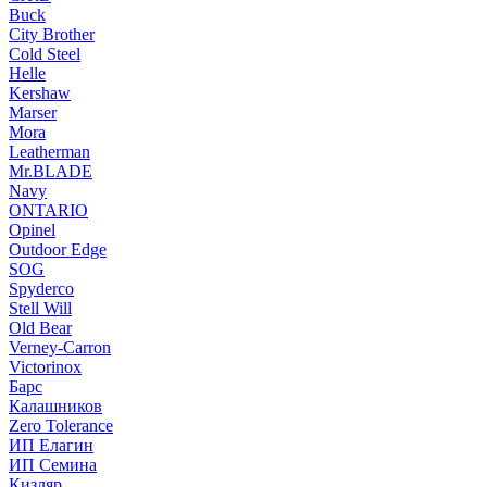
Buck
City Brother
Cold Steel
Helle
Kershaw
Marser
Mora
Leatherman
Mr.BLADE
Navy
ONTARIO
Opinel
Outdoor Edge
SOG
Spyderco
Stell Will
Old Bear
Verney-Carron
Victorinox
Барс
Калашников
Zero Tolerance
ИП Елагин
ИП Семина
Кизляр