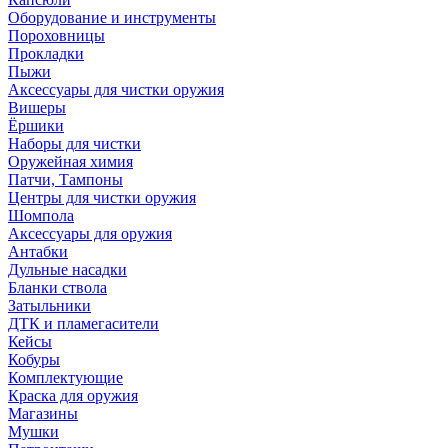
Оборудование и инструменты
Пороховницы
Прокладки
Пыжи
Аксессуары для чистки оружия
Вишеры
Ёршики
Наборы для чистки
Оружейная химия
Патчи, Тампоны
Центры для чистки оружия
Шомпола
Аксессуары для оружия
Антабки
Дульные насадки
Бланки ствола
Затыльники
ДТК и пламегасители
Кейсы
Кобуры
Комплектующие
Краска для оружия
Магазины
Мушки