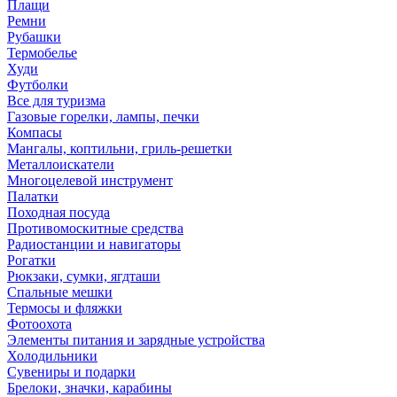
Плащи
Ремни
Рубашки
Термобелье
Худи
Футболки
Все для туризма
Газовые горелки, лампы, печки
Компасы
Мангалы, коптильни, гриль-решетки
Металлоискатели
Многоцелевой инструмент
Палатки
Походная посуда
Противомоскитные средства
Радиостанции и навигаторы
Рогатки
Рюкзаки, сумки, ягдташи
Спальные мешки
Термосы и фляжки
Фотоохота
Элементы питания и зарядные устройства
Холодильники
Сувениры и подарки
Брелоки, значки, карабины