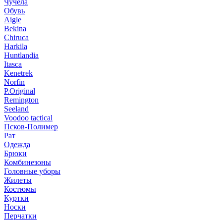
Чучела
Обувь
Aigle
Bekina
Chiruсa
Harkila
Huntlandia
Itasca
Kenetrek
Norfin
P.Original
Remington
Seeland
Voodoo tactical
Псков-Полимер
Рат
Одежда
Брюки
Комбинезоны
Головные уборы
Жилеты
Костюмы
Куртки
Носки
Перчатки