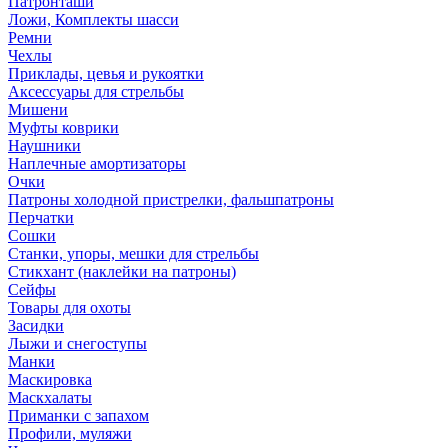
Патронташи
Ложи, Комплекты шасси
Ремни
Чехлы
Приклады, цевья и рукоятки
Аксессуары для стрельбы
Мишени
Муфты коврики
Наушники
Наплечные амортизаторы
Очки
Патроны холодной пристрелки, фальшпатроны
Перчатки
Сошки
Станки, упоры, мешки для стрельбы
Стикхант (наклейки на патроны)
Сейфы
Товары для охоты
Засидки
Лыжи и снегоступы
Манки
Маскировка
Маскхалаты
Приманки с запахом
Профили, муляжи