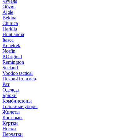
Чучела
Обувь
Aigle
Bekina
Chiruсa
Harkila
Huntlandia
Itasca
Kenetrek
Norfin
P.Original
Remington
Seeland
Voodoo tactical
Псков-Полимер
Рат
Одежда
Брюки
Комбинезоны
Головные уборы
Жилеты
Костюмы
Куртки
Носки
Перчатки