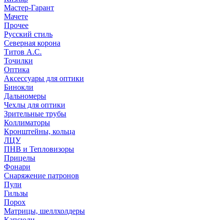
Мастер-Гарант
Мачете
Прочее
Русский стиль
Северная корона
Титов А.С.
Точилки
Оптика
Аксессуары для оптики
Бинокли
Дальномеры
Чехлы для оптики
Зрительные трубы
Коллиматоры
Кронштейны, кольца
ЛЦУ
ПНВ и Тепловизоры
Прицелы
Фонари
Снаряжение патронов
Пули
Гильзы
Порох
Матрицы, шеллхолдеры
Капсюли