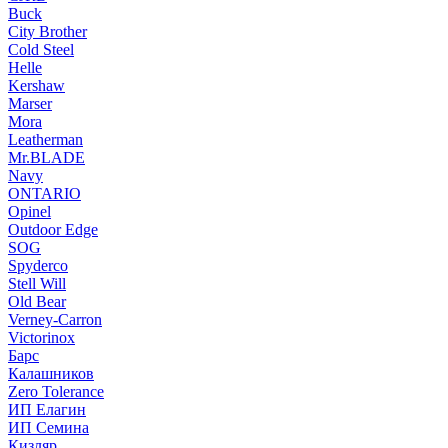
Buck
City Brother
Cold Steel
Helle
Kershaw
Marser
Mora
Leatherman
Mr.BLADE
Navy
ONTARIO
Opinel
Outdoor Edge
SOG
Spyderco
Stell Will
Old Bear
Verney-Carron
Victorinox
Барс
Калашников
Zero Tolerance
ИП Елагин
ИП Семина
Кизляр