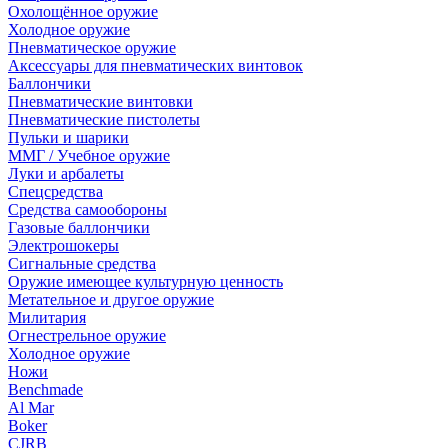
Охолощённое оружие
Холодное оружие
Пневматическое оружие
Аксессуары для пневматических винтовок
Баллончики
Пневматические винтовки
Пневматические пистолеты
Пульки и шарики
ММГ / Учебное оружие
Луки и арбалеты
Спецсредства
Средства самообороны
Газовые баллончики
Электрошокеры
Сигнальные средства
Оружие имеющее культурную ценность
Метательное и другое оружие
Милитария
Огнестрельное оружие
Холодное оружие
Ножи
Benchmade
Al Mar
Boker
CJRB