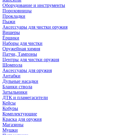
Оборудование и инструменты
Пороховницы
Прокладки
Пыжи
Аксессуары для чистки оружия
Вишеры
Ёршики
Наборы для чистки
Оружейная химия
Патчи, Тампоны
Центры для чистки оружия
Шомпола
Аксессуары для оружия
Антабки
Дульные насадки
Бланки ствола
Затыльники
ДТК и пламегасители
Кейсы
Кобуры
Комплектующие
Краска для оружия
Магазины
Мушки