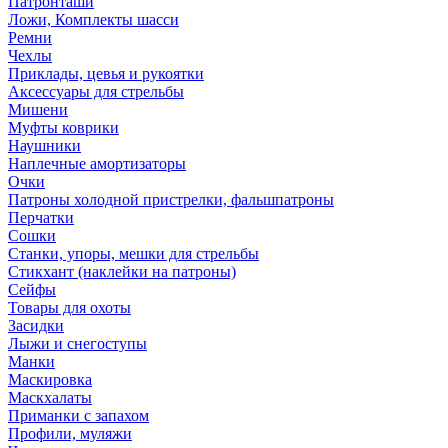
Патронташи
Ложи, Комплекты шасси
Ремни
Чехлы
Приклады, цевья и рукоятки
Аксессуары для стрельбы
Мишени
Муфты коврики
Наушники
Наплечные амортизаторы
Очки
Патроны холодной пристрелки, фальшпатроны
Перчатки
Сошки
Станки, упоры, мешки для стрельбы
Стикхант (наклейки на патроны)
Сейфы
Товары для охоты
Засидки
Лыжи и снегоступы
Манки
Маскировка
Маскхалаты
Приманки с запахом
Профили, муляжи