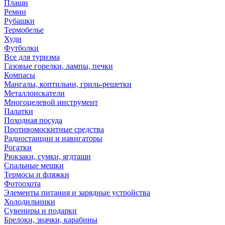
Плащи
Ремни
Рубашки
Термобелье
Худи
Футболки
Все для туризма
Газовые горелки, лампы, печки
Компасы
Мангалы, коптильни, гриль-решетки
Металлоискатели
Многоцелевой инструмент
Палатки
Походная посуда
Противомоскитные средства
Радиостанции и навигаторы
Рогатки
Рюкзаки, сумки, ягдташи
Спальные мешки
Термосы и фляжки
Фотоохота
Элементы питания и зарядные устройства
Холодильники
Сувениры и подарки
Брелоки, значки, карабины