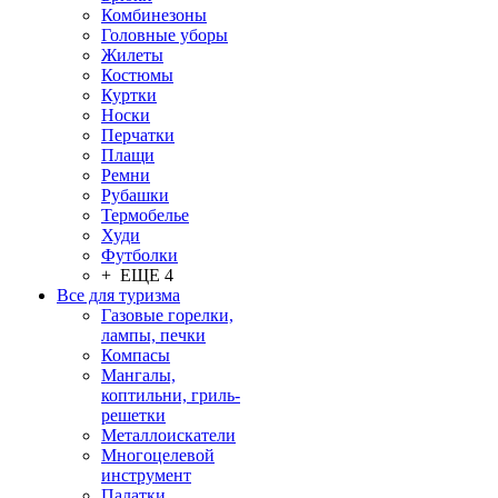
Комбинезоны
Головные уборы
Жилеты
Костюмы
Куртки
Носки
Перчатки
Плащи
Ремни
Рубашки
Термобелье
Худи
Футболки
+ ЕЩЕ 4
Все для туризма
Газовые горелки,
лампы, печки
Компасы
Мангалы,
коптильни, гриль-
решетки
Металлоискатели
Многоцелевой
инструмент
Палатки