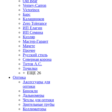
Old Bear
Verney-Carron
Victorinox
Барс
Калашников
Zero Tolerance
ИП Елагин
ИП Семина
Кизляр
Мастер-Гарант
Мачете
Прочее
Русский стиль
Северная корона
Титов А.С.
Точилки
+ ЕЩЕ 26
Оптика
Аксессуары для
оптики
Бинокли
Дальномеры
Чехлы для оптики
Зрительные трубы
Коллиматоры