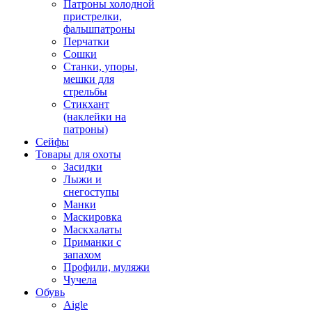
Патроны холодной
пристрелки,
фальшпатроны
Перчатки
Сошки
Станки, упоры,
мешки для
стрельбы
Стикхант
(наклейки на
патроны)
Сейфы
Товары для охоты
Засидки
Лыжи и
снегоступы
Манки
Маскировка
Маскхалаты
Приманки с
запахом
Профили, муляжи
Чучела
Обувь
Aigle