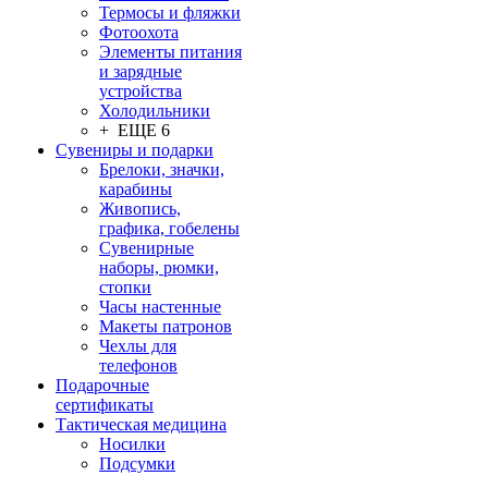
Термосы и фляжки
Фотоохота
Элементы питания
и зарядные
устройства
Холодильники
+ ЕЩЕ 6
Сувениры и подарки
Брелоки, значки,
карабины
Живопись,
графика, гобелены
Сувенирные
наборы, рюмки,
стопки
Часы настенные
Макеты патронов
Чехлы для
телефонов
Подарочные
сертификаты
Тактическая медицина
Носилки
Подсумки