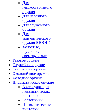
Для
гладкоствольного
оружия
Для нарезного
оружия
Для служебного
оружия
Для
травматического
оружия (ОООП)
Холостые,
шумовые,
светозвуковые
Газовое оружие
Служебное оружие
Спортивное оружие
Охолощённое оружие
Холодное оружие
Пневматическое оружие
Аксессуары для
пневматических
винтовок
Баллончики
Пневматические
винтовки