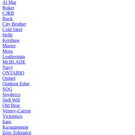
Al Mar
Boker
CJRB
Buck
City Brother
Cold Steel
Helle
Kershaw
Marser
Mora
Leatherman
Mr.BLADE
Navy
ONTARIO
Opinel
Outdoor Edge
SOG
Spyderco
Stell Will
Old Bear
Verney-Carron
Victorinox
Барс
Калашников
Zero Tolerance