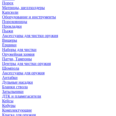
Порох
Матрицы, шеллхолдеры
Капсюли
Оборудование и инструменты
Пороховницы
Прокладки
Пыжи
Аксессуары для чистки оружия
Вишеры
Ёршики
Наборы для чистки
Оружейная химия
Патчи, Тампоны
Центры для чистки оружия
Шомпола
Аксессуары для оружия
Антабки
Дульные насадки
Бланки ствола
Затыльники
ДТК и пламегасители
Кейсы
Кобуры
Комплектующие
Краска для оружия