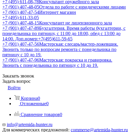
+7 (495) 611-08-78
Консультант оружейного зала
+7 (901) 407-48-05
Отдела по работе с юридическими лицами
+7 (901) 407-47-54
Интернет магазин
+7 (495) 611-33-05
+7 (901) 407-48-15
Консультант не лицензионного зала
+7 (901) 407-47-89
Бухгалтерия. Время работы бухгалтерии, с
понедельника по пятницу, с 11:00 до 18:00, обед с 13:00 до
14:00. Доп.номер:+7(495)611-59-65
+7 (901) 407-47-56
Мастерская: слесарь/мастер-ложевщик.
Звонить только по вопросам ремонта с понедельника по
пятницу с 10 до 19.
+7 (901) 407-47-96
Мастерская: покраска и гравировка.
Звонить с понедельника по пятницу с 10 до 19.
Заказать звонок
Задать вопрос
Войти
Корзина
0
Отложенные
0
Сравнение товаров
0
info@artemida-hunter.ru
Для коммерческих предложений:
commerse@artemida-hunter.ru