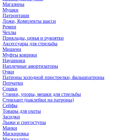
Магазины
Мушки
Патронташи
Ложи, Комплекты шасси
Ремни
Чехлы
Приклады, цевья и рукоятки
Аксессуары для стрельбы
Мишени
Муфты коврики
Наушники
Наплечные амортизаторы
Очки
Патроны холодной пристрелки, фальшпатроны
Перчатки
Сошки
Станки, упоры, мешки для стрельбы
Стикхант (наклейки на патроны)
Сейфы
Товары для охоты
Засидки
Лыжи и снегоступы
Манки
Маскировка
Маскхалаты