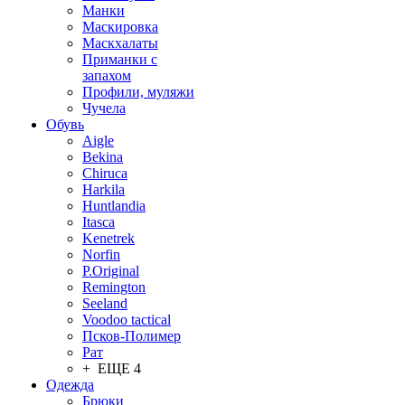
Манки
Маскировка
Маскхалаты
Приманки с
запахом
Профили, муляжи
Чучела
Обувь
Aigle
Bekina
Chiruсa
Harkila
Huntlandia
Itasca
Kenetrek
Norfin
P.Original
Remington
Seeland
Voodoo tactical
Псков-Полимер
Рат
+ ЕЩЕ 4
Одежда
Брюки