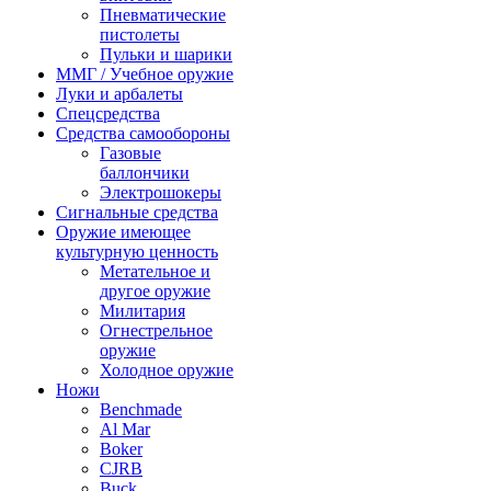
Пневматические
пистолеты
Пульки и шарики
ММГ / Учебное оружие
Луки и арбалеты
Спецсредства
Средства самообороны
Газовые
баллончики
Электрошокеры
Сигнальные средства
Оружие имеющее
культурную ценность
Метательное и
другое оружие
Милитария
Огнестрельное
оружие
Холодное оружие
Ножи
Benchmade
Al Mar
Boker
CJRB
Buck