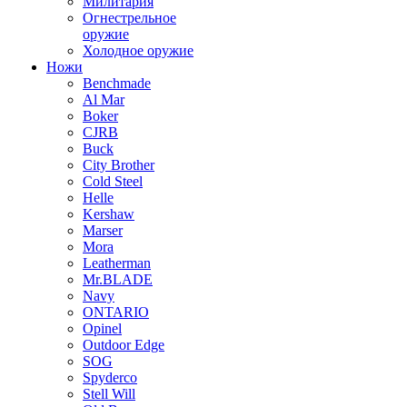
Милитария
Огнестрельное
оружие
Холодное оружие
Ножи
Benchmade
Al Mar
Boker
CJRB
Buck
City Brother
Cold Steel
Helle
Kershaw
Marser
Mora
Leatherman
Mr.BLADE
Navy
ONTARIO
Opinel
Outdoor Edge
SOG
Spyderco
Stell Will