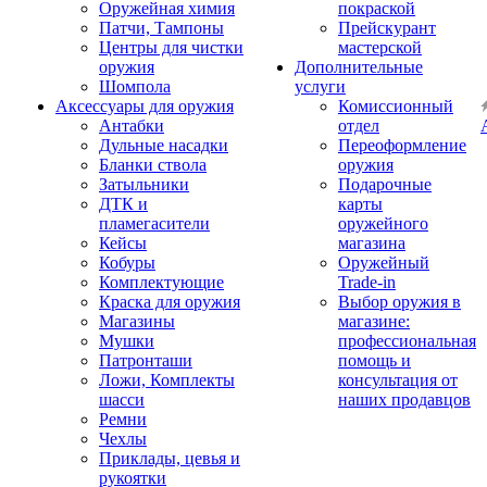
Оружейная химия
покраской
Патчи, Тампоны
Прейскурант
Центры для чистки
мастерской
оружия
Дополнительные
Шомпола
услуги
Аксессуары для оружия
Комиссионный
Антабки
отдел
Дульные насадки
Переоформление
Бланки ствола
оружия
Затыльники
Подарочные
ДТК и
карты
пламегасители
оружейного
Кейсы
магазина
Кобуры
Оружейный
Комплектующие
Trade-in
Краска для оружия
Выбор оружия в
Магазины
магазине:
Мушки
профессиональная
Патронташи
помощь и
Ложи, Комплекты
консультация от
шасси
наших продавцов
Ремни
Чехлы
Приклады, цевья и
рукоятки