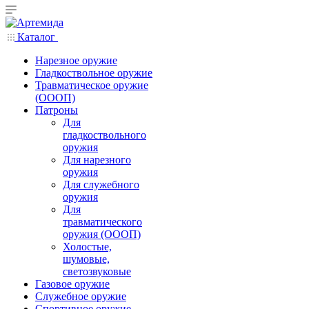
Каталог
Нарезное оружие
Гладкоствольное оружие
Травматическое оружие
(ОООП)
Патроны
Для
гладкоствольного
оружия
Для нарезного
оружия
Для служебного
оружия
Для
травматического
оружия (ОООП)
Холостые,
шумовые,
светозвуковые
Газовое оружие
Служебное оружие
Спортивное оружие