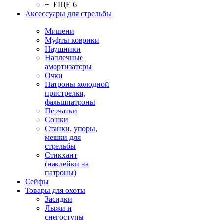
+ ЕЩЕ 6
Аксессуары для стрельбы
Мишени
Муфты коврики
Наушники
Наплечные
амортизаторы
Очки
Патроны холодной
пристрелки,
фальшпатроны
Перчатки
Сошки
Станки, упоры,
мешки для
стрельбы
Стикхант
(наклейки на
патроны)
Сейфы
Товары для охоты
Засидки
Лыжи и
снегоступы