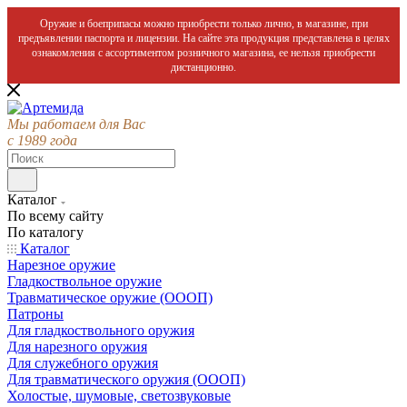
Оружие и боеприпасы можно приобрести только лично, в магазине, при
предъявлении паспорта и лицензии. На сайте эта продукция представлена в целях
ознакомления с ассортиментом розничного магазина, ее нельзя приобрести
дистанционно.
Мы работаем для Вас
с 1989 года
Каталог
По всему сайту
По каталогу
Каталог
Нарезное оружие
Гладкоствольное оружие
Травматическое оружие (ОООП)
Патроны
Для гладкоствольного оружия
Для нарезного оружия
Для служебного оружия
Для травматического оружия (ОООП)
Холостые, шумовые, светозвуковые