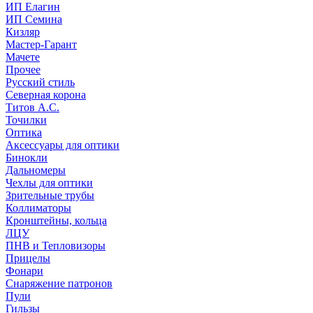
ИП Елагин
ИП Семина
Кизляр
Мастер-Гарант
Мачете
Прочее
Русский стиль
Северная корона
Титов А.С.
Точилки
Оптика
Аксессуары для оптики
Бинокли
Дальномеры
Чехлы для оптики
Зрительные трубы
Коллиматоры
Кронштейны, кольца
ЛЦУ
ПНВ и Тепловизоры
Прицелы
Фонари
Снаряжение патронов
Пули
Гильзы