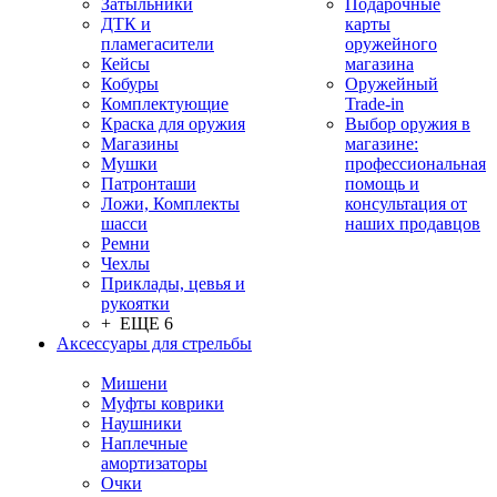
Затыльники
Подарочные
ДТК и
карты
пламегасители
оружейного
Кейсы
магазина
Кобуры
Оружейный
Комплектующие
Trade-in
Краска для оружия
Выбор оружия в
Магазины
магазине:
Мушки
профессиональная
Патронташи
помощь и
Ложи, Комплекты
консультация от
шасси
наших продавцов
Ремни
Чехлы
Приклады, цевья и
рукоятки
+ ЕЩЕ 6
Аксессуары для стрельбы
Мишени
Муфты коврики
Наушники
Наплечные
амортизаторы
Очки