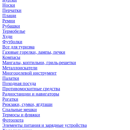
Носки
Перчатки
Плащи
Ремни
Рубашки
Термобелье
Худи
Футболки
Все для туризма
Газовые горелки, лампы, печки
Компасы
Мангалы, коптильни, гриль-решетки
Металлоискатели
Многоцелевой инструмент
Палатки
Походная посуда
Противомоскитные средства
Радиостанции и навигаторы
Рогатки
Рюкзаки, сумки, ягдташи
Спальные мешки
Термосы и фляжки
Фотоохота
Элементы питания и зарядные устройства