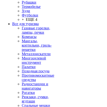
Рубашки
Термобелье
Худи
Футболки
+ ЕЩЕ 4
Все для туризма
Газовые горелки,
лампы, печки
Компасы
Мангалы,
коптильни, гриль-
решетки
Металлоискатели
Многоцелевой
инструмент
Палатки
Походная посуда
Противомоскитные
средства
Радиостанции и
навигаторы
Рогатки
Рюкзаки, сумки,
ягдташи
Спальные мешки