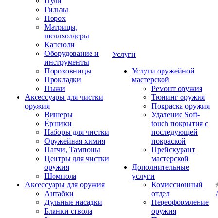
Пули
Гильзы
Порох
Матрицы,
шеллхолдеры
Капсюли
Оборудование и
Услуги
инструменты
Пороховницы
Услуги оружейной
Прокладки
мастерской
Пыжи
Ремонт оружия
Аксессуары для чистки
Тюнинг оружия
оружия
Покраска оружия
Вишеры
Удаление Soft-
Ёршики
touch покрытия с
Наборы для чистки
последующей
Оружейная химия
покраской
Патчи, Тампоны
Прейскурант
Центры для чистки
мастерской
оружия
Дополнительные
Шомпола
услуги
Аксессуары для оружия
Комиссионный
Антабки
отдел
Дульные насадки
Переоформление
Бланки ствола
оружия