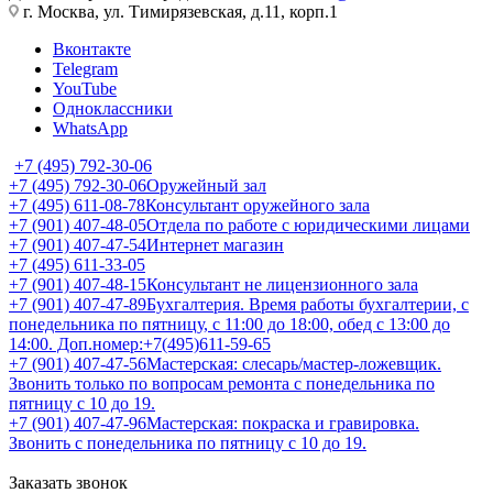
г. Москва, ул. Тимирязевская, д.11, корп.1
Вконтакте
Telegram
YouTube
Одноклассники
WhatsApp
+7 (495) 792-30-06
+7 (495) 792-30-06
Оружейный зал
+7 (495) 611-08-78
Консультант оружейного зала
+7 (901) 407-48-05
Отдела по работе с юридическими лицами
+7 (901) 407-47-54
Интернет магазин
+7 (495) 611-33-05
+7 (901) 407-48-15
Консультант не лицензионного зала
+7 (901) 407-47-89
Бухгалтерия. Время работы бухгалтерии, с
понедельника по пятницу, с 11:00 до 18:00, обед с 13:00 до
14:00. Доп.номер:+7(495)611-59-65
+7 (901) 407-47-56
Мастерская: слесарь/мастер-ложевщик.
Звонить только по вопросам ремонта с понедельника по
пятницу с 10 до 19.
+7 (901) 407-47-96
Мастерская: покраска и гравировка.
Звонить с понедельника по пятницу с 10 до 19.
Заказать звонок