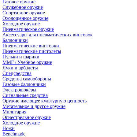
Газовое оружие
Служебное оружие
Спортивное оружие
Охолощённое оружие
Холодное оружие
Пневматическое оружие
Аксессуары для пневматических винтовок
Баллончики
Пневматические винтовки
Пневматические пистолеты
Пульки и шарики
ММГ / Учебное оружие
Луки и арбалеты
Спецсредства
Средства самообороны
Газовые баллончики
Электрошокеры
Сигнальные средства
Оружие имеющее культурную ценность
Метательное и другое оружие
Милитария
Огнестрельное оружие
Холодное оружие
Ножи
Benchmade