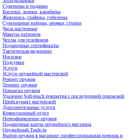
Холодильники
Сувениры и подарки
Брелоки, значки, карабины
Живопись, графика, гобелены
Сувенирные наборы, рюмки, стопки
Часы настенные
Макеты патронов
Чехлы для телефонов
Подарочные сертификаты
Тактическая медицина
Носилки
Подсумки
Услуги
Услуги оружейной мастерской
Ремонт оружия
Тюнинг оружия
Покраска оружия
Удаление Soft-touch покрытия с последующей покраской
Прейскурант мастерской
Дополнительные услуги
Комиссионный отдел
Переоформление оружия
Подарочные карты оружейного магазина
Оружейный Trade-in
Выбор оружия в магазине: профессиональная помощь и