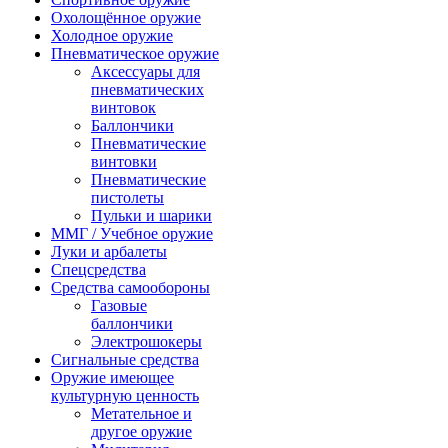
Охолощённое оружие
Холодное оружие
Пневматическое оружие
Аксессуары для
пневматических
винтовок
Баллончики
Пневматические
винтовки
Пневматические
пистолеты
Пульки и шарики
ММГ / Учебное оружие
Луки и арбалеты
Спецсредства
Средства самообороны
Газовые
баллончики
Электрошокеры
Сигнальные средства
Оружие имеющее
культурную ценность
Метательное и
другое оружие