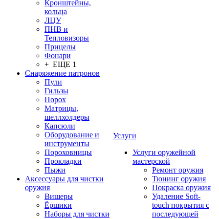
Кронштейны,
кольца
ЛЦУ
ПНВ и
Тепловизоры
Прицелы
Фонари
+ ЕЩЕ 1
Снаряжение патронов
Пули
Гильзы
Порох
Матрицы,
шеллхолдеры
Капсюли
Оборудование и
Услуги
инструменты
Пороховницы
Услуги оружейной
Прокладки
мастерской
Пыжи
Ремонт оружия
Аксессуары для чистки
Тюнинг оружия
оружия
Покраска оружия
Вишеры
Удаление Soft-
Ёршики
touch покрытия с
Наборы для чистки
последующей