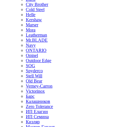
City Brother
Cold Steel
Helle
Kershaw
Marser
Mora
Leatherman
Mr.BLADE
Navy
ONTARIO
Opinel
Outdoor Edge
SOG
Spyderco
Stell Will
Old Bear
Verney-Carron
Victorinox
Барс
Калашников
Zero Tolerance
ИП Елагин
ИП Семина
Кизляр
Мастер-Гарант