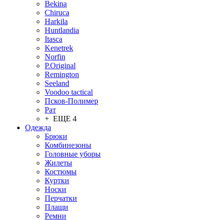
Bekina
Chiruсa
Harkila
Huntlandia
Itasca
Kenetrek
Norfin
P.Original
Remington
Seeland
Voodoo tactical
Псков-Полимер
Рат
+ ЕЩЕ 4
Одежда
Брюки
Комбинезоны
Головные уборы
Жилеты
Костюмы
Куртки
Носки
Перчатки
Плащи
Ремни