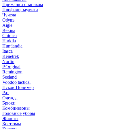
Приманки с запахом
Профили, муляжи
Чучела
Обувь
Aigle
Bekina
Chiruсa
Harkila
Huntlandia
Itasca
Kenetrek
Norfin
P.Original
Remington
Seeland
Voodoo tactical
Псков-Полимер
Рат
Одежда
Брюки
Комбинезоны
Головные уборы
Жилеты
Костюмы
Куртки